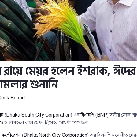
রায়ে মেয়র হলেন ইশরাক, ঈদের
ামলার শুনানি
Desk Report
শন
(
Dhaka South City Corporation
) এর
বিএনপি
(
BNP
) দলীয় মেয়র প্রার
n
) আদালতের রায়ে মেয়র হিসেবে ঘোষণা পেয়েছেন।
ি কর্পোরেশন
(
Dhaka North City Corporation
) এর বিএনপি মনোনীত মেয়র প