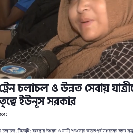
রেন চলাচল ও উন্নত সেবায় যাত্রী
েতৃত্বে ইউনূস সরকার
ort
 চলাচল, টিকেটিং ব্যবস্থার উন্নয়ন ও যাত্রী শৃঙ্খলায় অভূতপূর্ব উন্নয়নের জন্য সন্