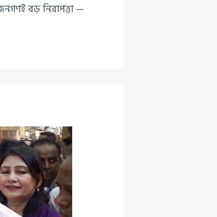
 জনগণই বড় নিরাপত্তা —