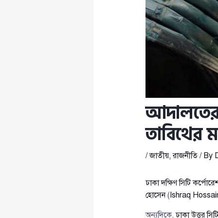
আদালতের 
তাবিথের ম
/
জাতীয়
,
রাজনীতি
/ By
ঢাকা দক্ষিণ সিটি কর্পোরে
হোসেন
(
Ishraq Hossai
অন্যদিকে,
ঢাকা উত্তর সিট