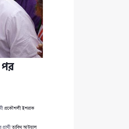
 পর
্থী
প্রকৌশলী ইশরাক
্রার্থী
তাবিথ আউয়াল