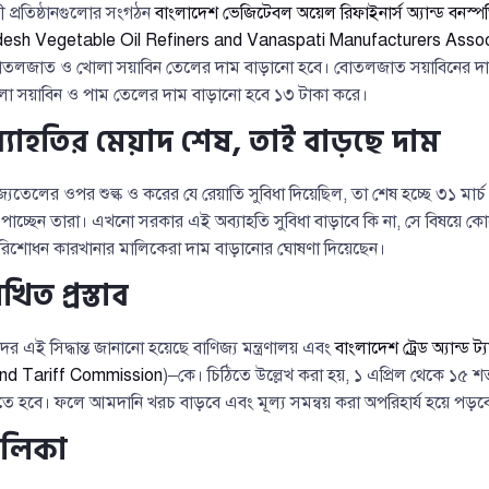
প্রতিষ্ঠানগুলোর সংগঠন
বাংলাদেশ ভেজিটেবল অয়েল রিফাইনার্স অ্যান্ড বনস্পতি 
esh Vegetable Oil Refiners and Vanaspati Manufacturers Assoc
োতলজাত ও খোলা সয়াবিন তেলের দাম বাড়ানো হবে। বোতলজাত সয়াবিনের দাম
লা সয়াবিন ও পাম তেলের দাম বাড়ানো হবে ১৩ টাকা করে।
্যাহতির মেয়াদ শেষ, তাই বাড়ছে দাম
েলের ওপর শুল্ক ও করের যে রেয়াতি সুবিধা দিয়েছিল, তা শেষ হচ্ছে ৩১ মার্চ
পাচ্ছেন তারা। এখনো সরকার এই অব্যাহতি সুবিধা বাড়াবে কি না, সে বিষয়ে 
পরিশোধন কারখানার মালিকেরা দাম বাড়ানোর ঘোষণা দিয়েছেন।
ত প্রস্তাব
ের এই সিদ্ধান্ত জানানো হয়েছে বাণিজ্য মন্ত্রণালয় এবং
বাংলাদেশ ট্রেড অ্যান্ড 
nd Tariff Commission
)–কে। চিঠিতে উল্লেখ করা হয়, ১ এপ্রিল থেকে ১৫ শ
 হবে। ফলে আমদানি খরচ বাড়বে এবং মূল্য সমন্বয় করা অপরিহার্য হয়ে পড়ব
ালিকা