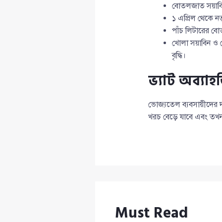
বোতলজাত সয়াবিন 
১ এপ্রিল থেকে ন
পাঁচ লিটারের ব
খোলা সয়াবিন ও খ
বৃদ্ধি।
ভ্যাট অব্য
ভোজ্যতেল ব্যবসায়ীদের দা
খরচ বেড়ে যাবে এবং তখন
Must Read