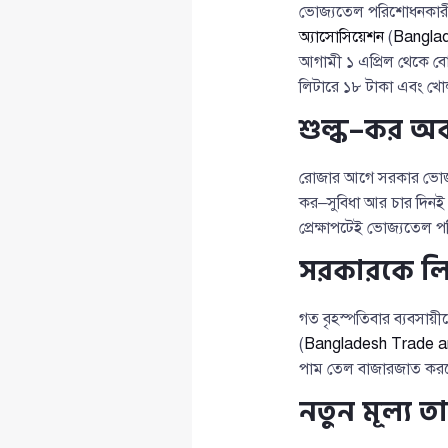
ভোজ্যতেল পরিশোধনকারী 
অ্যাসোসিয়েশন
(
Banglad
আগামী ১ এপ্রিল থেকে ব
লিটারে ১৮ টাকা এবং খো
শুল্ক–কর অব
রোজার আগে সরকার ভোজ্যত
কর–সুবিধা আর চার দিনই 
প্রেক্ষাপটেই ভোজ্যতেল 
সরকারকে লিখি
গত বৃহস্পতিবার ব্যবসায়ীদ
(
Bangladesh Trade a
পাম তেল বাজারজাত করতে
নতুন মূল্য ত