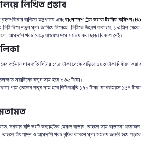
ণালয়ে লিখিত প্রস্তাব
বৃহস্পতিবার বাণিজ্য মন্ত্রণালয় এবং
বাংলাদেশ ট্রেড অ্যান্ড ট্যারিফ কমিশন
(
Ba
 চিঠি দিয়ে নতুন মূল্য জানিয়ে দিয়েছে। চিঠিতে উল্লেখ করা হয়, ১ এপ্রিল থে
ে, আমদানি খরচ বেড়ে যাওয়ায় দাম সমন্বয় করা ছাড়া বিকল্প নেই।
ালিকা
র বর্তমান দাম প্রতি লিটার ১৭৫ টাকা থেকে বাড়িয়ে ১৯৩ টাকা নির্ধারণ করা হ
োতলজাত সয়াবিনের নতুন দাম হবে ৯৩৫ টাকা।
োলা পাম তেলের নতুন দাম হবে লিটারপ্রতি ১৭০ টাকা, যা বর্তমানে ১৫৭ টাকা
র মতামত
তে, সরকার যদি ভ্যাট অব্যাহতির মেয়াদ বাড়ায়, তাহলে দাম বাড়ানো প্রয়োজন 
, তাহলে উৎপাদন ও আমদানি খরচ বৃদ্ধির কারণে মূল্য সমন্বয় জরুরি হয়ে পড়বে