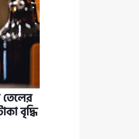
ন তেলের
াকা বৃদ্ধি