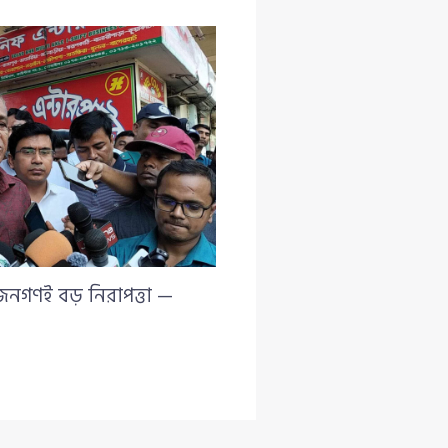
 জনগণই বড় নিরাপত্তা —