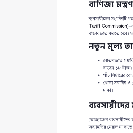
বাণিজ্য মন্ত্র
ব্যবসায়ীদের সংগঠনটি গত 
Tariff Commission
)–এ
বাজারজাত করতে হবে। ফল
নতুন মূল্য ত
বোতলজাত সয়াবিনে
বাড়ছে ১৮ টাকা।
পাঁচ লিটারের ব
খোলা সয়াবিন ও খ
টাকা।
ব্যবসায়ীদে
ভোজ্যতেল ব্যবসায়ীদের ম
অব্যাহতির মেয়াদ না বাড়ে