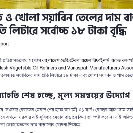
ও খোলা সয়াবিন তেলের দাম ব
ি লিটারে সর্বোচ্চ ১৮ টাকা বৃদ্ধি
port
প্রতিষ্ঠানগুলোর সংগঠন
বাংলাদেশ ভেজিটেবল অয়েল রিফাইনার্স অ্যান্ড বনস্পতি 
esh Vegetable Oil Refiners and Vanaspati Manufacturers Assoc
োতলজাত সয়াবিনের দাম প্রতি লিটারে ১৮ টাকা এবং খোলা সয়াবিন ও পাম তে
যাহতি শেষ হচ্ছে, মূল্য সমন্বয়ের উদ্যোগ
কর–সংক্রান্ত রেয়াতের মেয়াদ শেষ হচ্ছে আগামী ৩১ মার্চ। রোজার আগে দাম 
তবে এখনো সরকার এই সুবিধার মেয়াদ বাড়াবে কিনা তা স্পষ্ট করেনি। এই অনিশ্
গুলো ভোজ্যতেলের দাম বাড়ানোর ঘোষণা দিয়েছে।