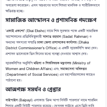
অবহেলা করেছেন। এসব আচরণের ফলে শিশুরা মানসিক ও শারীরিকভাবে
ক্ষতিগ্রস্ত হচ্ছে।
সামাজিক আন্দোলন ও প্রশাসনিক পদক্ষেপ
‘একাই একশো’
(
Ekai Eksho
) নামে শিশু সুরক্ষার পক্ষে একটি সামাজিক
আন্দোলনের প্রতিনিধিত্বকারী
সাদাত রহমান
(
Sadat Rahman
) ও
অন্যান্য সদস্যরা সম্প্রতি
ঢাকা জেলা প্রশাসকের কার্যালয়
(
Dhaka
District Commissioner’s Office
) এ একটি স্মারকলিপি জমা দেন।
প্রশাসন তাদেরকে তিন দিনের মধ্যে ব্যবস্থা নেওয়ার আশ্বাস দেয়।
স্মারকলিপির অনুলিপি
মহিলা ও শিশুবিষয়ক মন্ত্রণালয়
(
Ministry of
Women and Children Affairs
) এবং
সমাজসেবা অধিদপ্তর
(
Department of Social Services
) এর মহাপরিচালকের কাছেও
পাঠানো হয়।
আত্মপক্ষ সমর্থন ও গ্রেপ্তার
বাইপাইল
(
Baipayl
) এলাকায় ‘ক্রিম আপা বিউটি পারলার’ নামে শারমিন
শিলার একটি বিউটি পারলার রয়েছে। ফেসবুক লাইভে এসে তিনি দাবি