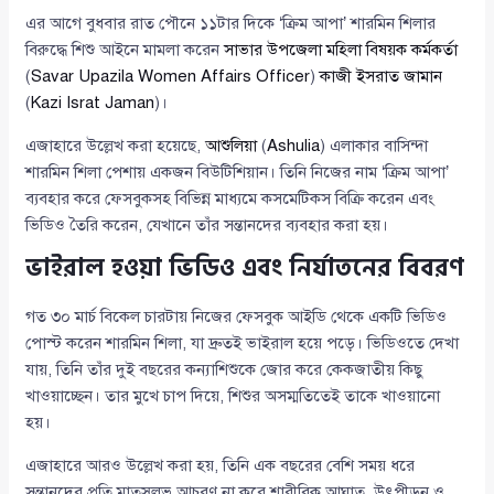
এর আগে বুধবার রাত পৌনে ১১টার দিকে ‘ক্রিম আপা’ শারমিন শিলার
বিরুদ্ধে শিশু আইনে মামলা করেন
সাভার উপজেলা মহিলা বিষয়ক কর্মকর্তা
(
Savar Upazila Women Affairs Officer
)
কাজী ইসরাত জামান
(
Kazi Israt Jaman
)।
এজাহারে উল্লেখ করা হয়েছে,
আশুলিয়া
(
Ashulia
) এলাকার বাসিন্দা
শারমিন শিলা পেশায় একজন বিউটিশিয়ান। তিনি নিজের নাম ‘ক্রিম আপা’
ব্যবহার করে ফেসবুকসহ বিভিন্ন মাধ্যমে কসমেটিকস বিক্রি করেন এবং
ভিডিও তৈরি করেন, যেখানে তাঁর সন্তানদের ব্যবহার করা হয়।
ভাইরাল হওয়া ভিডিও এবং নির্যাতনের বিবরণ
গত ৩০ মার্চ বিকেল চারটায় নিজের ফেসবুক আইডি থেকে একটি ভিডিও
পোস্ট করেন শারমিন শিলা, যা দ্রুতই ভাইরাল হয়ে পড়ে। ভিডিওতে দেখা
যায়, তিনি তাঁর দুই বছরের কন্যাশিশুকে জোর করে কেকজাতীয় কিছু
খাওয়াচ্ছেন। তার মুখে চাপ দিয়ে, শিশুর অসম্মতিতেই তাকে খাওয়ানো
হয়।
এজাহারে আরও উল্লেখ করা হয়, তিনি এক বছরের বেশি সময় ধরে
সন্তানদের প্রতি মাতৃসুলভ আচরণ না করে শারীরিক আঘাত, উৎপীড়ন ও