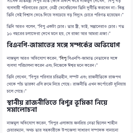
সাবেক প্রতিমন্ত্রী বিপুর প্রতি ক্ষোভ প্রকাশ করে নাজমুল লেখেন, “বিপু বড়
ব্যবসায়ী পরিবারের ছেলে, নেত্রী ভেবেছিলেন তিনি দুর্নীতি করবেন না। কিন্তু
তিনি সেই বিশ্বাস ভেঙে দিয়ে সবচেয়ে বড় বিদ্যুৎ চোরে পরিণত হয়েছেন।”
তিনি আরও বলেন, “বিপু একটা চোর। তার স্ত্রী, ভাই, সন্তানেরাও চোর। গত
১০ বছরের চলাফেরা দেখে মনে হয়, সে রাজা আর আমরা প্রজা।”
বিএনপি-জামাতের সঙ্গে সম্পর্কের অভিযোগ
নাজমুল আরও অভিযোগ করেন, “
বিপু
বিএনপি-জামাত নেতাদের সঙ্গে
ব্যবসা পরিচালনা করেন এবং নিজেকে ঈশ্বর মনে করেন।”
তিনি লেখেন, “বিপুর পরিবার চরিত্রহীন, লম্পট এবং রাজনীতিকে রাজপথ
থেকে পাঁচ তারকা এসি রুমে নিয়ে গেছে। রাজনীতি এখন কর্পোরেট দুনিয়ায়
চলে গেছে।”
স্থানীয় রাজনীতিতে বিপুর ভূমিকা নিয়ে
সমালোচনা
নাজমুল অভিযোগ করেন, “বিপুর এলাকায় জনপ্রিয় নেতা ছিলেন শাহীন
চেয়ারম্যান, অথচ তার সহকারীকে উপজেলা সাধারণ সম্পাদক বানানো