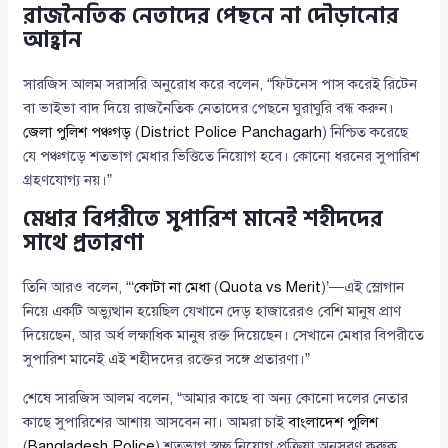
রাজনৈতিক নেতাদের পেছনে না দৌড়ানোর
আহ্বান
সারজিস আলম সরাসরি অনুরোধ করে বলেন, “ফিটনেস পাস করেই রিটেন
বা ভাইভা বাদ দিয়ে রাজনৈতিক নেতাদের পেছনে ঘুরাঘুরি বন্ধ করুন।
জেলা পুলিশ পঞ্চগড়
(
District Police Panchagarh
) নিশ্চিত করেছে
যে পঞ্চগড়ে শতভাগ মেধার ভিত্তিতে নিয়োগ হবে। কোনো ধরনের সুপারিশ
গ্রহণযোগ্য নয়।”
মেধার বিপরীতে সুপারিশ মানেই শহীদদের
সাথে প্রতারণা
তিনি আরও বলেন, “‘
কোটা না মেধা
(
Quota vs Merit
)’—এই স্লোগান
নিয়ে একটি অভ্যুত্থান হয়েছিল যেখানে দেড় হাজারেরও বেশি মানুষ প্রাণ
দিয়েছেন, আর অর্ধ লক্ষাধিক মানুষ রক্ত দিয়েছেন। সেখানে মেধার বিপরীতে
সুপারিশ মানেই এই শহীদদের রক্তের সঙ্গে প্রতারণা।”
শেষে সারজিস আলম বলেন, “আমার কাছে বা অন্য কোনো দলের নেতার
কাছে সুপারিশের আশায় আসবেন না। আমরা চাই
বাংলাদেশ পুলিশ
(
Bangladesh Police
) শতভাগ স্বচ্ছ নিয়োগ প্রক্রিয়া অনুসরণ করুক