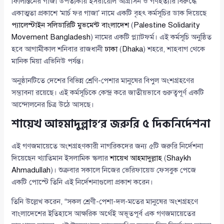
ফিলিস্তিনের গাজা উপত্যকায় ইসরায়েলি আগ্রাসন ও গণহত্যার বিরুদ্ধে
একাত্মতা প্রকাশে ‘মার্চ ফর গাজা’ নামে একটি বৃহৎ কর্মসূচির ডাক দিয়েছে
প্যালেস্টাইন সলিডারিটি মুভমেন্ট বাংলাদেশ
(
Palestine Solidarity
Movement Bangladesh
) নামের একটি প্ল্যাটফর্ম। এই কর্মসূচি অনুষ্ঠিত
হবে আগামীকাল শনিবার রাজধানী
ঢাকা
(
Dhaka
) শহরে, শাহবাগ থেকে
মানিক মিয়া এভিনিউ পর্যন্ত।
অনুষ্ঠানটিতে দেশের বিভিন্ন শ্রেণি-পেশার মানুষের বিপুল অংশগ্রহণের
সম্ভাবনা রয়েছে। এই কর্মসূচিকে কেন্দ্র করে জাতীয়ভাবে গুরুত্বপূর্ণ একটি
আন্দোলনের চিত্র উঠে আসছে।
শায়েখ আহমাদুল্লাহ’র জরুরি ৫ দিকনির্দেশনা
এই গণজমায়েতে অংশগ্রহণকারী নাগরিকদের জন্য ৫টি জরুরি নির্দেশনা
দিয়েছেন খ্যাতিমান ইসলামিক স্কলার
শায়েখ আহমাদুল্লাহ
(
Shaykh
Ahmadullah
)। শুক্রবার সকালে নিজের ভেরিফায়েড ফেসবুক পেজে
একটি পোস্টে তিনি এই নির্দেশনাগুলো প্রকাশ করেন।
তিনি উল্লেখ করেন, “সকল শ্রেণী-পেশা-দল-মতের মানুষের অংশগ্রহণে
বাংলাদেশের ইতিহাসে আক্ষরিক অর্থেই অভূতপূর্ব এক গণজমায়েতের