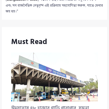
এবং সব রাজনৈতিক নেতৃবৃন্দ এই প্রক্রিয়ায় সহযোগিতা করুক, যাতে মেধার
জয় হয়।”
Must Read
ঈদযাত্রায় ৪৮ হাজার গাড়ি পারাপার, যমুনা