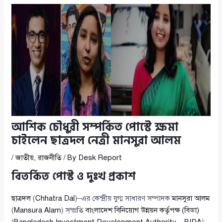
আশিক চৌধুরী সম্পর্কিত পোস্টে ক্ষমা
চাইলেন ছাত্রদল নেত্রী মানসুরা আলম
/
জাতীয়
,
রাজনীতি
/ By
Desk Report
বিতর্কিত পোস্ট ও দুঃখ প্রকাশ
ছাত্রদল
(
Chhatra Dal
)–এর কেন্দ্রীয় যুগ্ম সাধারণ সম্পাদক
মানসুরা আলম
(
Mansura Alam
) সম্প্রতি
বাংলাদেশ বিনিয়োগ উন্নয়ন কর্তৃপক্ষ (বিডা)
(
Bangladesh Investment Development Authority – BIDA
)–