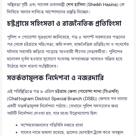
অস্থিরতা সৃষ্টি এবং সাবেক প্রধানমন্ত্রী
শেখ হাসিনা
(
Sheikh Hasina
)-কে
ফিরিয়ে আনার দাবিতে আন্দোলনের প্রস্তুতি নিচ্ছেন।
চট্টগ্রামে সহিংসতা ও রাজনৈতিক প্রতিহিংসা
পুলিশ ও গোয়েন্দা সূত্রগুলো জানিয়েছে, গত ৫ আগস্ট সরকারের পতনের
পর থেকে চট্টগ্রামে সহিংসতা, জমি দখল, রাজনৈতিক প্রতিহিংসা ও সংঘর্ষের
ঘটনায় সরাসরি জড়িয়ে পড়েছে আওয়ামী লীগের নেতাকর্মীরা। পুলিশের
মনোবল দুর্বল হওয়ার সুযোগে সংঘবদ্ধ অপরাধচক্র আবারও সক্রিয় হয়ে
উঠেছে বলে ধারণা সংশ্লিষ্টদের।
সতর্কতামূলক নির্দেশনা ও নজরদারি
এই পরিস্থিতিতে গত ৯ এপ্রিল
চট্টগ্রাম জেলা গোয়েন্দা শাখা (ডিএসবি)
(
Chattogram District Special Branch (DSB)
) জেলার সব থানায়
একটি সতর্কতামূলক নির্দেশনা পাঠায়। সেখানে পুলিশ সদস্যদের জন্য
আটটি নির্দেশনা দেওয়া হয়, যার মধ্যে উল্লেখযোগ্য ছিল:
সন্দেহভাজনদের গতিবিধি নজরে রাখা
যাদের নামে মামলা রয়েছে, তাদের মোবাইল ট্র্যাক করে অবস্থান