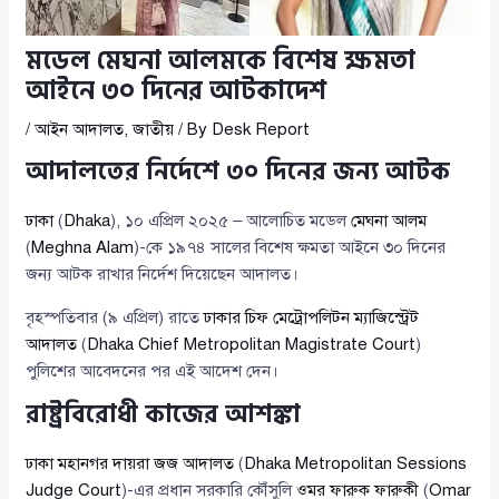
মডেল মেঘনা আলমকে বিশেষ ক্ষমতা
আইনে ৩০ দিনের আটকাদেশ
/
আইন আদালত
,
জাতীয়
/ By
Desk Report
আদালতের নির্দেশে ৩০ দিনের জন্য আটক
ঢাকা
(
Dhaka
), ১০ এপ্রিল ২০২৫ – আলোচিত মডেল
মেঘনা আলম
(
Meghna Alam
)-কে ১৯৭৪ সালের বিশেষ ক্ষমতা আইনে ৩০ দিনের
জন্য আটক রাখার নির্দেশ দিয়েছেন আদালত।
বৃহস্পতিবার (৯ এপ্রিল) রাতে
ঢাকার চিফ মেট্রোপলিটন ম্যাজিস্ট্রেট
আদালত
(
Dhaka Chief Metropolitan Magistrate Court
)
পুলিশের আবেদনের পর এই আদেশ দেন।
রাষ্ট্রবিরোধী কাজের আশঙ্কা
ঢাকা মহানগর দায়রা জজ আদালত
(
Dhaka Metropolitan Sessions
Judge Court
)-এর প্রধান সরকারি কৌঁসুলি
ওমর ফারুক ফারুকী
(
Omar