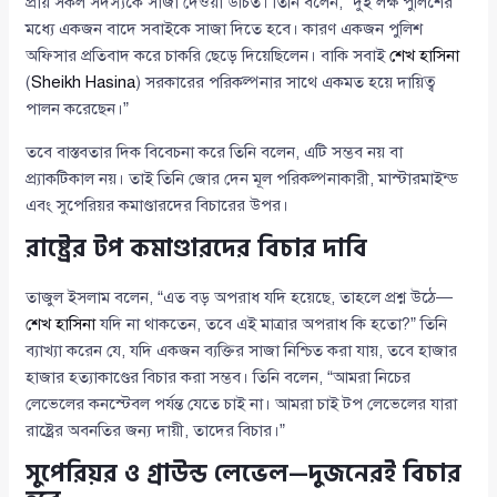
প্রায় সকল সদস্যকে সাজা দেওয়া উচিত। তিনি বলেন, “দুই লক্ষ পুলিশের
মধ্যে একজন বাদে সবাইকে সাজা দিতে হবে। কারণ একজন পুলিশ
অফিসার প্রতিবাদ করে চাকরি ছেড়ে দিয়েছিলেন। বাকি সবাই
শেখ হাসিনা
(
Sheikh Hasina
) সরকারের পরিকল্পনার সাথে একমত হয়ে দায়িত্ব
পালন করেছেন।”
তবে বাস্তবতার দিক বিবেচনা করে তিনি বলেন, এটি সম্ভব নয় বা
প্র্যাকটিকাল নয়। তাই তিনি জোর দেন মূল পরিকল্পনাকারী, মাস্টারমাইন্ড
এবং সুপেরিয়র কমাণ্ডারদের বিচারের উপর।
রাষ্ট্রের টপ কমাণ্ডারদের বিচার দাবি
তাজুল ইসলাম বলেন, “এত বড় অপরাধ যদি হয়েছে, তাহলে প্রশ্ন উঠে—
শেখ হাসিনা
যদি না থাকতেন, তবে এই মাত্রার অপরাধ কি হতো?” তিনি
ব্যাখ্যা করেন যে, যদি একজন ব্যক্তির সাজা নিশ্চিত করা যায়, তবে হাজার
হাজার হত্যাকাণ্ডের বিচার করা সম্ভব। তিনি বলেন, “আমরা নিচের
লেভেলের কনস্টেবল পর্যন্ত যেতে চাই না। আমরা চাই টপ লেভেলের যারা
রাষ্ট্রের অবনতির জন্য দায়ী, তাদের বিচার।”
সুপেরিয়র ও গ্রাউন্ড লেভেল—দুজনেরই বিচার