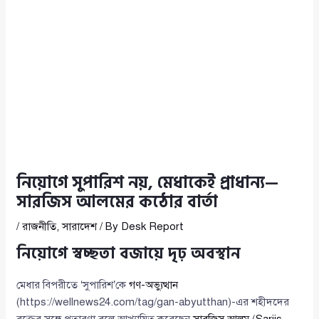
নিয়োগে সুপারিশ নয়, মেধাকেই প্রাধান্য—
সারজিস আলমের কঠোর বার্তা
/
রাজনীতি
,
সারাদেশ
/ By
Desk Report
নিয়োগে স্বচ্ছতা বজায়ে দৃঢ় অবস্থান
মেধার বিপরীতে ‘সুপারিশ’কে
গণ-অভ্যুত্থান
(https://wellnews24.com/tag/gan-abyutthan)-এর শহীদদের