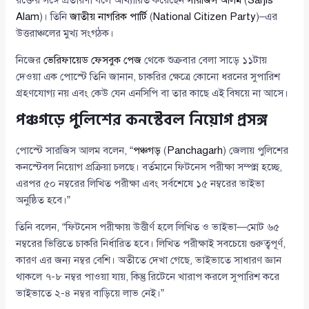
রক্তের সঙ্গে প্রতারণা বলে আখ্যায়িত করেছেন
সারজিস আলম
(
Sarjis
Alam
)। তিনি
জাতীয় নাগরিক পার্টি
(
National Citizen Party
)–এর
উত্তরাঞ্চলের মুখ্য সংগঠক।
নিজের
ভেরিফায়েড ফেসবুক পেজ
থেকে শুক্রবার বেলা সাড়ে ১১টায়
দেওয়া এক পোস্টে তিনি জানান, চাকরির ক্ষেত্রে কোনো ধরনের সুপারিশ
গ্রহণযোগ্য নয় এবং কেউ যেন এনসিপি বা তার কাছে এই বিষয়ে না আসে।
পঞ্চগড়ে পুলিশের কনস্টেবল নিয়োগ প্রসঙ্গ
পোস্টে সারজিস আলম বলেন, “
পঞ্চগড়
(
Panchagarh
) জেলায় পুলিশের
কনস্টেবল নিয়োগ প্রক্রিয়া চলছে। বর্তমানে ফিটনেস পরীক্ষা সম্পন্ন হচ্ছে,
এরপর ৫০ নম্বরের লিখিত পরীক্ষা এবং সর্বশেষে ১৫ নম্বরের ভাইভা
অনুষ্ঠিত হবে।”
তিনি বলেন, “ফিটনেস পরীক্ষায় উত্তীর্ণ হলে লিখিত ও ভাইভা—মোট ৬৫
নম্বরের ভিত্তিতে চাকরি নির্ধারিত হবে। লিখিত পরীক্ষাই সবচেয়ে গুরুত্বপূর্ণ,
কারণ এর জন্য নম্বর বেশি। অতীতে দেখা গেছে, ভাইভাতে সাধারণ জ্ঞান
থাকলে ৭-৮ নম্বর পাওয়া যায়, কিন্তু রিটেনে খারাপ করলে সুপারিশ করে
ভাইভাতে ২-৪ নম্বর বাড়িয়ে লাভ নেই।”