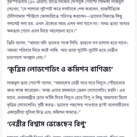
বৃহস্পতিবার (১০ এপ্রিল) রাতে নিজের ফেসবুক পোস্টে সিদ্দিকী নাজমুল
লেখেন, “যে শালারা লুটপাট করে দলটাকে শেষ করলেন, রাজনীতিকে
টেলিসামাদ স্টাইলে জোকারিতে পরিণত করলেন—তাদের বিরুদ্ধে কিছু
বললেই বলা হয়, এখন ঐক্যের সময় এসব বলা যাবে না। অথচ তারা আবার
ক্ষমতায় গেলে এসব নিয়ে আলোচনা হবে।”
তিনি বলেন, “আমরা যদি তাদের পক্ষে লিখি, তাহলে সব হালাল হয়ে যাবে।
আমরা পরিবার নিয়ে কষ্টে থাকি, আর তারা সুটেট-বুটেট হয়ে নেত্রীর
চারপাশে অবস্থান নেয়।”
‘কৃত্রিম লোডশেডিং ও কমিশন বাণিজ্য’
নাজমুল তার পোস্টে বলেন, “আমাদের নেত্রী ঘরে ঘরে বিদ্যুৎ পৌঁছানোর
জন্য কাজ করেছেন। অথচ এবার রমজানে তেমন লোডশেডিং হয়নি। এর
মানে, প্রধানমন্ত্রীর চোখ ফাঁকি দিয়ে বিদ্যুৎ চোর বিপু ও কিছু আমলারা মিলে
কৃত্রিম লোডশেডিং সৃষ্টি করত। তাদের পছন্দের পাওয়ার প্লান্ট ব্যবসায়ীদের
একচেটিয়া সুবিধা দিত এবং কমিশন কামাত।”
‘নেত্রীর বিশ্বাস ভেঙেছেন বিপু’