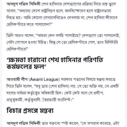
আবদুল লতিফ সিদ্দিকী
শেখ হাসিনার দেশত্যাগের প্রক্রিয়া নিয়ে প্রশ্ন তুলে
বলেন, “অন্যান্য দেশে রাষ্ট্রবিপ্লব হলে, জনবিস্ফোরণ হলে রাষ্ট্রনেতারা
নিহত হয়। আমি কোনো লেখালেখিতেও দেখলাম না, শেখ হাসিনা কীভাবে
হেলিকপ্টারে করে পালালেন?”
তিনি আরও বলেন, “আমরা কেন বলছি পালাইছে? দেশত্যাগ তো পালানোই,
সেটা গোপনে হওয়া উচিত। কিন্তু সে তো হেলিকপ্টারে গেল, তাও মিলিটারি
হেলিকপ্টারে!”
‘ক্ষমতা হারানো শেখ হাসিনার পরিণতি
কর্মফলের ফল’
আওয়ামী লীগ
(
Awami League
) সরকার পতনের বিষয়ে মন্তব্য করতে
গিয়ে তিনি বলেন, “শুধু তার (শেখ হাসিনা) নয়, সে তো ব্যক্তি নয়, সে একটি
দলের সর্বময় কর্তৃত্বের অধিকারী ছিল। কেউ কেউ বলে সে প্রদীপ,
প্রভুত্বকামী, কর্তৃত্ববাদী, স্বৈরাচারী ফ্যাসিস্ট।”
বিচার প্রসঙ্গে মন্তব্য
আবদুল লতিফ সিদ্দিকী
তার বক্তব্যে স্পষ্ট করেন, “সে অপরাধ করেছে, এটা