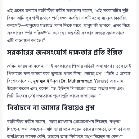
এই প্রশ্নের জবাবে ব্যারিস্টার রুমিন ফারহানা বলেন, ‘‘এই সরকারটির দুটি
বিষয় আমি খুব গভীরভাবে পর্যবেক্ষণ করছি। একটি হচ্ছে ম্যানুফ্যাকচারিং
কনসেন্ট—মানুষের মতামত কোন দিকে যাবে, মানুষ কী ভাববে, এসব নিয়ে
সরকারের স্পষ্ট পরিকল্পনা রয়েছে। অন্তর্বর্তী সরকার অত্যন্ত সুচারুভাবে
এটি বাস্তবায়ন করছে।’’
সরকারের জনসংযোগ দক্ষতার প্রতি ইঙ্গিত
রুমিন ফারহানা বলেন, ‘‘এই সরকারের পিআর সত্যিই অসাধারণ। তবে সেই
পিআরের ফল আমরা ঘরে তুলতে পারব কিনা, সেটাই প্রশ্ন।’’ তিনি এ প্রসঙ্গে
বিশেষভাবে
ড. মুহাম্মদ ইউনূস
(
Dr. Muhammad Yunus
)-এর নাম
উল্লেখ করেন এবং বলেন, ‘‘ড. ইউনূস পিআরের ক্ষেত্রে অত্যন্ত দক্ষ এবং
তিনি নিজের সেই দক্ষতাকে পুরোপুরি কাজে লাগাচ্ছেন।’’
নির্বাচনে না আসার বিষয়েও প্রশ্ন
ব্যারিস্টার রুমিন বলেন, ‘‘যারা চমৎকার প্রেজেন্টেশন দিচ্ছেন, বক্তৃতা
দিচ্ছেন, কথা বলছেন—যদি তারা মনে করেন তাদের দক্ষতা, যোগ্যতা এবং
জনপ্রিয়তা অনেক বেশি, তাহলে তারা নির্বাচনে অংশ নিচ্ছেন না কেন?’’