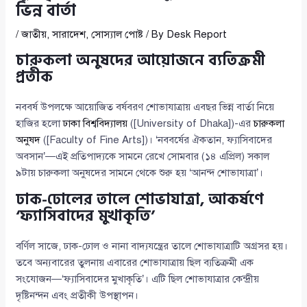
ভিন্ন বার্তা
/
জাতীয়
,
সারাদেশ
,
সোস্যাল পোষ্ট
/ By
Desk Report
চারুকলা অনুষদের আয়োজনে ব্যতিক্রমী
প্রতীক
নববর্ষ উপলক্ষে আয়োজিত বর্ষবরণ শোভাযাত্রায় এবছর ভিন্ন বার্তা নিয়ে
হাজির হলো
ঢাকা বিশ্ববিদ্যালয়
([University of Dhaka])-এর
চারুকলা
অনুষদ
([Faculty of Fine Arts])। ‘নববর্ষের ঐকতান, ফ্যাসিবাদের
অবসান’—এই প্রতিপাদ্যকে সামনে রেখে সোমবার (১৪ এপ্রিল) সকাল
৯টায় চারুকলা অনুষদের সামনে থেকে শুরু হয় ‘আনন্দ শোভাযাত্রা’।
ঢাক-ঢোলের তালে শোভাযাত্রা, আকর্ষণে
‘ফ্যাসিবাদের মুখাকৃতি’
বর্ণিল সাজে, ঢাক-ঢোল ও নানা বাদ্যযন্ত্রের তালে শোভাযাত্রাটি অগ্রসর হয়।
তবে অন্যবারের তুলনায় এবারের শোভাযাত্রায় ছিল ব্যতিক্রমী এক
সংযোজন—‘ফ্যাসিবাদের মুখাকৃতি’। এটি ছিল শোভাযাত্রার কেন্দ্রীয়
দৃষ্টিনন্দন এবং প্রতীকী উপস্থাপন।