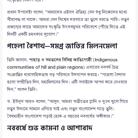
সংস্কৃতির বিকাশ ঘটে।
প্রধান উপদেষ্টা বলেন, “আমাদের এইসব ঐতিহ্য যেন শুধু নিজেদের মধ্যে
সীমাবদ্ধ না থাকে। আমরা যেন বিশ্বের দরবারে তা তুলে ধরতে পারি। নতুন
প্রজন্মের কাছে আমাদের সংস্কৃতি উৎসবমুখর পরিবেশে পৌঁছে দিতে এই
দিনটি একটি চমৎকার সুযোগ।”
পহেলা বৈশাখ—সমগ্র জাতির মিলনমেলা
তিনি জানান,
পাহাড় ও সমতলের বিভিন্ন জাতিগোষ্ঠী
(
Indigenous
communities of hill and plain regions
) এবারের নববর্ষ চৈত্র
সংক্রান্তির ধারাবাহিকতায় বড় পরিসরে উদযাপন করছে। “পহেলা বৈশাখ
হলো সম্প্রীতির দিন, মহামিলনের দিন। এটি সবাইকে আপন করে নেওয়ার
দিন,” বলেন তিনি।
ড. ইউনূস আরও বলেন, “আসুন, আমরা অতীতের গ্লানি ও দুঃখ ভুলে গিয়ে
নতুন উদ্যমে সামনে এগিয়ে যাই এবং নতুন বাংলাদেশ গড়ে তুলি।
বৈষম্যহীন বাংলাদেশ গড়াই হোক এ বছরের নববর্ষের অঙ্গীকার।”
নববর্ষে শুভ কামনা ও আশাবাদ