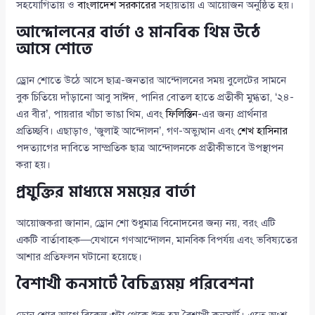
সহযোগিতায় ও
বাংলাদেশ সরকারের
সহায়তায় এ আয়োজন অনুষ্ঠিত হয়।
আন্দোলনের বার্তা ও মানবিক থিম উঠে
আসে শোতে
ড্রোন শোতে উঠে আসে ছাত্র-জনতার আন্দোলনের সময় বুলেটের সামনে
বুক চিতিয়ে দাঁড়ানো আবু সাঈদ, পানির বোতল হাতে প্রতীকী মুগ্ধতা, ‘২৪-
এর বীর’, পায়রার খাঁচা ভাঙা থিম, এবং
ফিলিস্তিন
-এর জন্য প্রার্থনার
প্রতিচ্ছবি। এছাড়াও, ‘জুলাই আন্দোলন’, গণ-অভ্যুত্থান এবং
শেখ হাসিনার
পদত্যাগের দাবিতে সাম্প্রতিক ছাত্র আন্দোলনকে প্রতীকীভাবে উপস্থাপন
করা হয়।
প্রযুক্তির মাধ্যমে সময়ের বার্তা
আয়োজকরা জানান, ড্রোন শো শুধুমাত্র বিনোদনের জন্য নয়, বরং এটি
একটি বার্তাবাহক—যেখানে গণআন্দোলন, মানবিক বিপর্যয় এবং ভবিষ্যতের
আশার প্রতিফলন ঘটানো হয়েছে।
বৈশাখী কনসার্টে বৈচিত্র্যময় পরিবেশনা