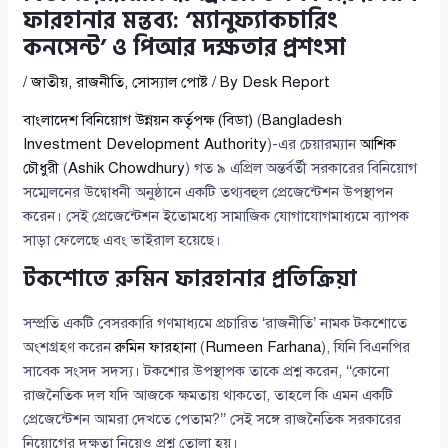
ফারহানার মন্তব্য: ‘ম্যানুফ্যাকচারিং
কনসেন্ট’ ও পিআর দক্ষতার প্রশংসা
/
জাতীয়
,
রাজনীতি
,
সোস্যাল পোষ্ট
/ By
Desk Report
বাংলাদেশ বিনিয়োগ উন্নয়ন কর্তৃপক্ষ (বিডা)
(
Bangladesh
Investment Development Authority
)-এর চেয়ারম্যান
আশিক
চৌধুরী
(
Ashik Chowdhury
) গত ৯ এপ্রিল অন্তর্বর্তী সরকারের বিনিয়োগ
সম্মেলনের উদ্বোধনী অনুষ্ঠানে একটি তথ্যবহুল প্রেজেন্টেশন উপস্থাপন
করেন। সেই প্রেজেন্টেশন ইতোমধ্যে সামাজিক যোগাযোগমাধ্যমে ব্যাপক
সাড়া ফেলেছে এবং ভাইরাল হয়েছে।
টকশোতে রুমিন ফারহানার প্রতিক্রিয়া
সম্প্রতি একটি বেসরকারি গণমাধ্যমে প্রচারিত ‘রাজনীতি’ নামক টকশোতে
অংশগ্রহণ করেন
রুমিন ফারহানা
(
Rumeen Farhana
), যিনি বিএনপির
সাবেক সংসদ সদস্য। টকশোর উপস্থাপক তাকে প্রশ্ন করেন, ‘‘কোনো
রাজনৈতিক দল যদি আজকে ক্ষমতায় থাকতো, তাহলে কি এমন একটি
প্রেজেন্টেশন আমরা দেখতে পেতাম?’’ সেই সঙ্গে রাজনৈতিক সরকারের
নিয়োগের দক্ষতা নিয়েও প্রশ্ন তোলা হয়।