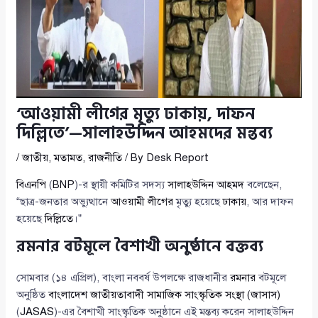
‘আওয়ামী লীগের মৃত্যু ঢাকায়, দাফন
দিল্লিতে’—সালাহউদ্দিন আহমদের মন্তব্য
/
জাতীয়
,
মতামত
,
রাজনীতি
/ By
Desk Report
বিএনপি
(
BNP
)-র স্থায়ী কমিটির সদস্য
সালাহউদ্দিন আহমদ
বলেছেন,
“ছাত্র-জনতার অভ্যুত্থানে
আওয়ামী লীগের
মৃত্যু হয়েছে
ঢাকায়
, আর দাফন
হয়েছে
দিল্লিতে
।”
রমনার বটমূলে বৈশাখী অনুষ্ঠানে বক্তব্য
সোমবার (১৪ এপ্রিল), বাংলা নববর্ষ উপলক্ষে রাজধানীর
রমনার
বটমূলে
অনুষ্ঠিত
বাংলাদেশ জাতীয়তাবাদী সামাজিক সাংস্কৃতিক সংস্থা (জাসাস)
(
JASAS
)-এর বৈশাখী সাংস্কৃতিক অনুষ্ঠানে এই মন্তব্য করেন সালাহউদ্দিন