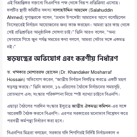
এই বিভ্রান্তিকর বক্তব্যে বিএনপির পক্ষ থেকে বিরূপ প্রতিক্রিয়া এসেছে।
দলটির স্থায়ী কমিটির সদস্য
সালাহউদ্দিন আহমেদ
(
Salahuddin
Ahmed
) যুগান্তরকে বলেন, “প্রধান উপদেষ্টা আমাদের আগে বলেছিলেন
ডিসেম্বরেই নির্বাচন আয়োজনের জন্য কাজ করছেন। আমরা তার কাছ থেকে
সেই প্রতিশ্রুতির আনুষ্ঠানিক ঘোষণা চাই।” তিনি আরও বলেন, “অন্য
ফোরামে গিয়ে জুন পর্যন্ত সময়ের কথা বললে, আমরা সেটার সঙ্গে একমত
নই।”
ষড়যন্ত্রের অভিযোগ এবং করণীয় নির্ধারণ
ড. খন্দকার মোশাররফ হোসেন
(
Dr. Khandaker Mosharraf
Hossain
) অভিযোগ করেন, “জাতীয় নির্বাচন বিলম্বিত করতে একটি মহল
ষড়যন্ত্র করছে।” তিনি জানান, ১৬ এপ্রিলের বৈঠকে নির্বাচনের সময়সূচি,
রোডম্যাপ এবং সংস্কার পরিকল্পনা নিয়ে স্পষ্ট ব্যাখ্যা চাইবে বিএনপি।
এছাড়া বৈঠলের পরদিন সংস্কার ইস্যুতে
জাতীয় ঐকমত্য কমিশন
-এর সঙ্গে
আরেকটি বৈঠক করবে বিএনপি। এরপর সরকারের মনোভাব বিশ্লেষণ করে
পরবর্তী কর্মপন্থা নির্ধারণ করা হবে।
বিএনপির মিত্ররা বলছেন, সরকার যদি শিগগিরই নির্দিষ্ট নির্বাচনকাল ও