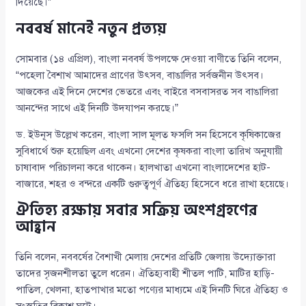
দিয়েছে।”
নববর্ষ মানেই নতুন প্রত্যয়
সোমবার (১৪ এপ্রিল), বাংলা নববর্ষ উপলক্ষে দেওয়া বাণীতে তিনি বলেন,
“পহেলা বৈশাখ আমাদের প্রাণের উৎসব, বাঙালির সর্বজনীন উৎসব।
আজকের এই দিনে দেশের ভেতরে এবং বাইরে বসবাসরত সব বাঙালিরা
আনন্দের সাথে এই দিনটি উদযাপন করছে।”
ড. ইউনূস উল্লেখ করেন, বাংলা সাল মূলত ফসলি সন হিসেবে কৃষিকাজের
সুবিধার্থে শুরু হয়েছিল এবং এখনো দেশের কৃষকরা বাংলা তারিখ অনুযায়ী
চাষাবাদ পরিচালনা করে থাকেন। হালখাতা এখনো বাংলাদেশের হাট-
বাজারে, শহর ও বন্দরে একটি গুরুত্বপূর্ণ ঐতিহ্য হিসেবে ধরে রাখা হয়েছে।
ঐতিহ্য রক্ষায় সবার সক্রিয় অংশগ্রহণের
আহ্বান
তিনি বলেন, নববর্ষের বৈশাখী মেলায় দেশের প্রতিটি জেলায় উদ্যোক্তারা
তাদের সৃজনশীলতা তুলে ধরেন। ঐতিহ্যবাহী শীতল পাটি, মাটির হাড়ি-
পাতিল, খেলনা, হাতপাখার মতো পণ্যের মাধ্যমে এই দিনটি ঘিরে ঐতিহ্য ও