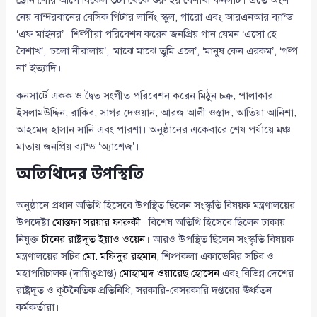
ড্রোন শোর আগে বিকেল ৩টা থেকে শুরু হয় বৈশাখী কনসার্ট। এতে অংশ
নেয় বান্দরবানের বেসিক গিটার লার্নিং স্কুল, গারো এবং আরএনআর ব্যান্ড
‘এফ মাইনর’। শিল্পীরা পরিবেশন করেন জনপ্রিয় গান যেমন ‘এসো হে
বৈশাখ’, ‘চলো নীরালায়’, ‘মাঝে মাঝে তুমি এলে’, ‘মানুষ কেন এরকম’, ‘গল্প
না’ ইত্যাদি।
কনসার্টে একক ও দ্বৈত সংগীত পরিবেশন করেন মিঠুন চক্র, পালাকার
ইসলামউদ্দিন, রাকিব, সাগর দেওয়ান, আরজ আলী ওস্তাদ, আতিয়া আনিশা,
আহমেদ হাসান সানি এবং পারশা। অনুষ্ঠানের একেবারে শেষ পর্যায়ে মঞ্চ
মাতায় জনপ্রিয় ব্যান্ড ‘অ্যাশেজ’।
অতিথিদের উপস্থিতি
অনুষ্ঠানে প্রধান অতিথি হিসেবে উপস্থিত ছিলেন সংস্কৃতি বিষয়ক মন্ত্রণালয়ের
উপদেষ্টা
মোস্তফা সরয়ার ফারুকী
। বিশেষ অতিথি হিসেবে ছিলেন ঢাকায়
নিযুক্ত
চীনের রাষ্ট্রদূত ইয়াও ওয়েন
। আরও উপস্থিত ছিলেন সংস্কৃতি বিষয়ক
মন্ত্রণালয়ের সচিব
মো. মফিদুর রহমান
, শিল্পকলা একাডেমির সচিব ও
মহাপরিচালক (দায়িত্বপ্রাপ্ত)
মোহাম্মদ ওয়ারেছ হোসেন
এবং বিভিন্ন দেশের
রাষ্ট্রদূত ও কূটনৈতিক প্রতিনিধি, সরকারি-বেসরকারি দপ্তরের ঊর্ধ্বতন
কর্মকর্তারা।