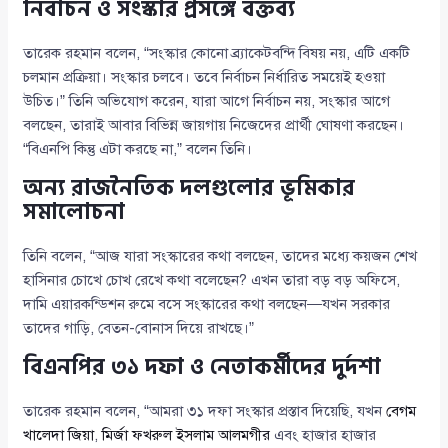
নির্বাচন ও সংস্কার প্রসঙ্গে বক্তব্য
তারেক রহমান বলেন, “সংস্কার কোনো ব্র্যাকেটবন্দি বিষয় নয়, এটি একটি
চলমান প্রক্রিয়া। সংস্কার চলবে। তবে নির্বাচন নির্ধারিত সময়েই হওয়া
উচিত।” তিনি অভিযোগ করেন, যারা আগে নির্বাচন নয়, সংস্কার আগে
বলছেন, তারাই আবার বিভিন্ন জায়গায় নিজেদের প্রার্থী ঘোষণা করছেন।
“বিএনপি কিন্তু এটা করছে না,” বলেন তিনি।
অন্য রাজনৈতিক দলগুলোর ভূমিকার
সমালোচনা
তিনি বলেন, “আজ যারা সংস্কারের কথা বলছেন, তাদের মধ্যে কয়জন শেখ
হাসিনার চোখে চোখ রেখে কথা বলেছেন? এখন তারা বড় বড় অফিসে,
দামি এয়ারকন্ডিশন রুমে বসে সংস্কারের কথা বলছেন—যখন সরকার
তাদের গাড়ি, বেতন-বোনাস দিয়ে রাখছে।”
বিএনপির ৩১ দফা ও নেতাকর্মীদের দুর্দশা
তারেক রহমান বলেন, “আমরা ৩১ দফা সংস্কার প্রস্তাব দিয়েছি, যখন
বেগম
খালেদা জিয়া
,
মির্জা ফখরুল ইসলাম আলমগীর
এবং হাজার হাজার