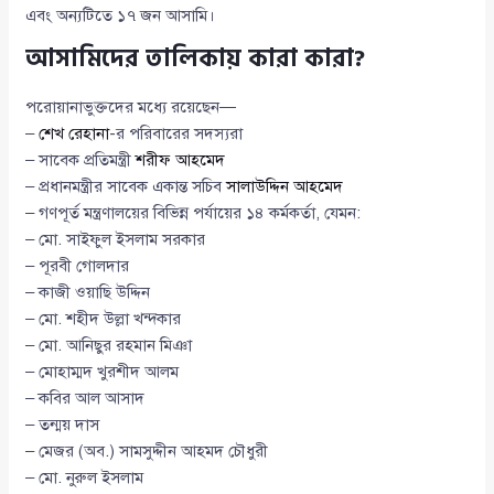
এবং অন্যটিতে ১৭ জন আসামি।
আসামিদের তালিকায় কারা কারা?
পরোয়ানাভুক্তদের মধ্যে রয়েছেন—
–
শেখ রেহানা
-র পরিবারের সদস্যরা
– সাবেক প্রতিমন্ত্রী
শরীফ আহমেদ
– প্রধানমন্ত্রীর সাবেক একান্ত সচিব
সালাউদ্দিন আহমেদ
– গণপূর্ত মন্ত্রণালয়ের বিভিন্ন পর্যায়ের ১৪ কর্মকর্তা, যেমন:
– মো. সাইফুল ইসলাম সরকার
– পূরবী গোলদার
– কাজী ওয়াছি উদ্দিন
– মো. শহীদ উল্লা খন্দকার
– মো. আনিছুর রহমান মিঞা
– মোহাম্মদ খুরশীদ আলম
– কবির আল আসাদ
– তন্ময় দাস
– মেজর (অব.) সামসুদ্দীন আহমদ চৌধুরী
– মো. নুরুল ইসলাম