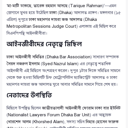
‘
মা-মাটি ডাকছে, তারেক রহমান আসছে
(
Tarique Rahman
)’—এমন
স্লোগানে মুখর হয়ে উঠেছিল
ঢাকা
(
Dhaka
) আদালত প্রাঙ্গণ। মঙ্গলবার (১৫
এপ্রিল) দুপুরে
ঢাকা মহানগর দায়রা জজ আদালত
(
Dhaka
Metropolitan Sessions Judge Court
) এলাকায় এই মিছিল করে
বিএনপিপন্থি আইনজীবীরা।
আইনজীবীদের নেতৃত্বে মিছিল
ঢাকা আইনজীবী সমিতির
(
Dhaka Bar Association
) সাধারণ সম্পাদক
সৈয়দ নজরুল ইসলাম
(
Syed Nazrul Islam
) এর নেতৃত্বে শতাধিক
আইনজীবী এই মিছিলে অংশগ্রহণ করেন। দুপুর ১টার দিকে সমিতির সামনে
থেকে শুরু হওয়া মিছিলটি চিফ মেট্রোপলিটন ম্যাজিস্ট্রেট আদালত ও ঢাকা
মহানগর দায়রা জজ আদালত ঘুরে আবার সমিতির সামনে গিয়ে শেষ হয়।
নেতাদের উপস্থিতি
মিছিলে উপস্থিত ছিলেন
জাতীয়তাবাদী আইনজীবী ফোরাম ঢাকা বার ইউনিট
(
Nationalist Lawyers Forum Dhaka Bar Unit
) এর আহ্বায়ক
খোরশেদ আলম
(
Khorshed Alam
), সদস্য সচিব
নিহার হোসেন ফারুক