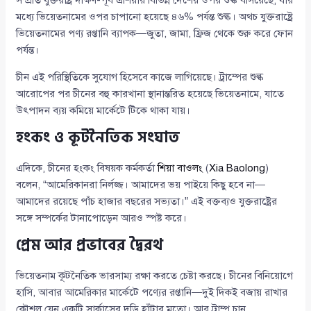
সম্প্রতি যুক্তরাষ্ট্র দক্ষিণ-পূর্ব এশিয়ার বিভিন্ন দেশের ওপর শুল্ক বসিয়েছে, যার
মধ্যে ভিয়েতনামের ওপর চাপানো হয়েছে ৪৬% পর্যন্ত শুল্ক। অথচ যুক্তরাষ্ট্রে
ভিয়েতনামের পণ্য রপ্তানি ব্যাপক—জুতা, জামা, ফ্রিজ থেকে শুরু করে ফোন
পর্যন্ত।
চীন এই পরিস্থিতিকে সুযোগ হিসেবে কাজে লাগিয়েছে। ট্রাম্পের শুল্ক
আরোপের পর চীনের বহু কারখানা স্থানান্তরিত হয়েছে ভিয়েতনামে, যাতে
উৎপাদন ব্যয় কমিয়ে মার্কেটে টিকে থাকা যায়।
হংকং ও কূটনৈতিক সংঘাত
এদিকে, চীনের হংকং বিষয়ক কর্মকর্তা
শিয়া বাওলং
(
Xia Baolong
)
বলেন, “আমেরিকানরা নির্লজ্জ। আমাদের ভয় পাইয়ে কিছু হবে না—
আমাদের রয়েছে পাঁচ হাজার বছরের সভ্যতা।” এই বক্তব্যও যুক্তরাষ্ট্রের
সঙ্গে সম্পর্কের টানাপোড়েন আরও স্পষ্ট করে।
প্রেম আর প্রভাবের দ্বৈরথ
ভিয়েতনাম কূটনৈতিক ভারসাম্য রক্ষা করতে চেষ্টা করছে। চীনের বিনিয়োগে
হাসি, আবার আমেরিকার মার্কেটে পণ্যের রপ্তানি—দুই দিকই বজায় রাখার
কৌশল যেন একটি সার্কাসের দড়ি হাঁটার মতো। আর ট্রাম্প চান,