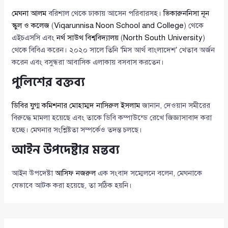
মেঘনা আলম
বরিশাল থেকে ঢাকায় আসেন পরিবারসহ।
ভিকারুননিসা নূন
স্কুল ও কলেজ
(
Viqarunnisa Noon School and College
) থেকে
এইচএসসি এবং
নর্থ সাউথ বিশ্ববিদ্যালয়
(
North South University
)
থেকে বিবিএ করেন। ২০২০ সালে তিনি ‘মিস আর্থ বাংলাদেশ’ খেতাব অর্জন
করেন এবং বসুন্ধরা আবাসিক এলাকায় বসবাস করতেন।
পুলিশের বক্তব্য
ডিবির যুগ্ম কমিশনার মোহাম্মদ নাসিরুল ইসলাম
জানান, দেওয়ান সমীরের
বিরুদ্ধে মামলা হয়েছে এবং তাকে ডিবি কম্পাউন্ডে রেখে জিজ্ঞাসাবাদ করা
হচ্ছে। মেঘনার সংশ্লিষ্টতা সম্পর্কেও তদন্ত চলছে।
আইন উপদেষ্টার মন্তব্য
আইন উপদেষ্টা
আসিফ নজরুল
এক সংবাদ সম্মেলনে বলেন, মেঘনাকে
যেভাবে আটক করা হয়েছে, তা সঠিক হয়নি।