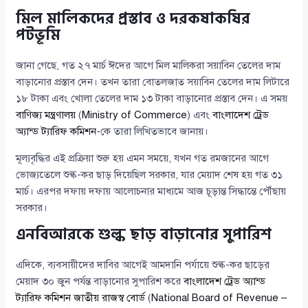
মিল মালিকদের প্রস্তাব ও দরকষাকষির
পটভূমি
জানা গেছে, গত ২৭ মার্চ ঈদের আগে মিল মালিকরা সয়াবিন তেলের দাম
বাড়ানোর প্রস্তাব দেন। তখন তারা বোতলজাত সয়াবিন তেলের দাম লিটারে
১৮ টাকা এবং খোলা তেলের দাম ১৩ টাকা বাড়ানোর প্রস্তাব দেন। এ সময়
বাণিজ্য মন্ত্রণালয়
(
Ministry of Commerce
) এবং
বাংলাদেশ ট্রেড
অ্যান্ড ট্যারিফ কমিশন
-কে তারা লিখিতভাবে জানায়।
মূল্যবৃদ্ধির এই প্রক্রিয়া শুরু হয় এমন সময়ে, যখন গত রমজানের আগে
ভোজ্যতেলে শুল্ক-কর ছাড় দিয়েছিল সরকার, যার মেয়াদ শেষ হয় গত ৩১
মার্চ। এরপর দফায় দফায় আলোচনার মাধ্যমে আজ চূড়ান্ত সিদ্ধান্তে পৌঁছায়
সরকার।
এনবিআরকে শুল্ক ছাড় বাড়ানোর সুপারিশ
এদিকে, ব্যবসায়ীদের দাবির আগেই আমদানি পর্যায়ে শুল্ক-কর ছাড়ের
মেয়াদ ৩০ জুন পর্যন্ত বাড়ানোর সুপারিশ করে
বাংলাদেশ ট্রেড অ্যান্ড
ট্যারিফ কমিশন
জাতীয় রাজস্ব বোর্ড
(
National Board of Revenue –