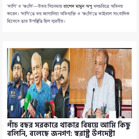
‘দাগি’ ও ‘জংলি’—উভয় সিনেমায়
রাশেদ মামুন অপু
খলচরিত্রে অভিনয়
করেন। ‘দাগি’তে ভয় জাগানিয়া অভিব্যক্তি ও ‘জংলি’তে ভাইরাল সাংবাদিক
হিসেবে তার উপস্থিতি ছিল স্মরণীয়।
পাঁচ বছর সরকারে থাকার বিষয়ে আমি কিছু
বলিনি, বলেছে জনগণ: স্বরাষ্ট্র উপদেষ্টা