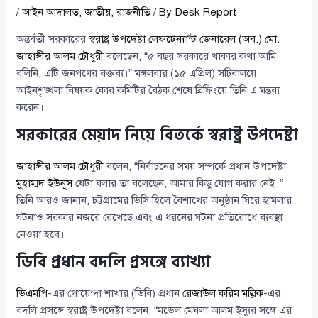
/
আইন আদালত
,
জাতীয়
,
রাজনীতি
/ By
Desk Report
অন্তর্বর্তী সরকারের
স্বরাষ্ট্র উপদেষ্টা লেফটেন্যান্ট জেনারেল (অব.) মো.
জাহাঙ্গীর আলম চৌধুরী
বলেছেন, “৫ বছর সরকারে থাকার কথা আমি
বলিনি, এটি জনগণের বক্তব্য।” মঙ্গলবার (১৫ এপ্রিল) সচিবালয়ে
আইনশৃঙ্খলা বিষয়ক কোর কমিটির বৈঠক শেষে ব্রিফিংয়ে তিনি এ মন্তব্য
করেন।
সরকারের মেয়াদ নিয়ে বিতর্কে স্বরাষ্ট্র উপদেষ্টা
জাহাঙ্গীর আলম চৌধুরী
বলেন, “নির্বাচনের সময় সম্পর্কে প্রধান উপদেষ্টা
মুহাম্মদ ইউনূস
যেটা বলার তা বলেছেন, আমার কিছু যোগ করার নেই।”
তিনি আরও জানান, চট্টগ্রামের ডিসি হিলে বৈশাখের অনুষ্ঠান ঘিরে হামলার
ঘটনাও সরকার নজরে রেখেছে এবং এ ধরনের ঘটনা প্রতিরোধে ব্যবস্থা
নেওয়া হবে।
ডিবি প্রধান বদলি প্রসঙ্গে ব্যাখ্যা
ডিএমপি
-এর গোয়েন্দা শাখার (ডিবি) প্রধান
রেজাউল করিম মল্লিক
-এর
বদলি প্রসঙ্গে স্বরাষ্ট্র উপদেষ্টা বলেন, “মডেল মেঘলা আলম ইস্যুর সঙ্গে এর