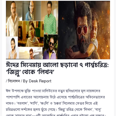
ঈদের সিনেমায় আলো ছড়ানো ৭ পার্শ্বচরিত্র:
‘জিল্লু’ থেকে ‘লিখন’
/
বিনোদন
/ By
Desk Report
ঈদ উপলক্ষে মুক্তি পাওয়া ঢালিউডের নতুন ছবিগুলোর মূল নায়কদের
পাশাপাশি এবারের আলোচনায় উঠে এসেছে পার্শ্বচরিত্রের অভিনেতাদের
নামও। ‘বরবাদ’, ‘দাগি’, ‘জংলি’ ও ‘চক্কর’ সিনেমার ভেতর দিয়ে এই
চরিত্রগুলো দর্শকের হৃদয় ছুঁয়ে গেছে। ‘জিল্লু’ চরিত্র থেকে ‘লিখন’, ‘বাবু’
থেকে ‘গন্ডার বাবু’—৭টি আলোচিত পার্শ্বচরিত্র এবার রইলো এক নজরে।