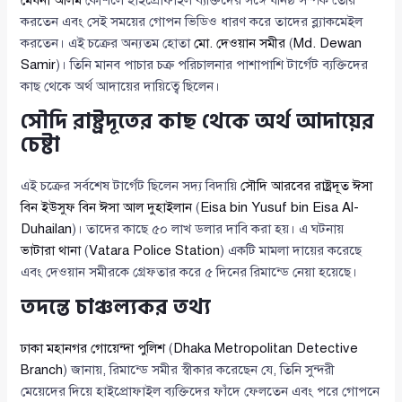
মেঘনা আলম
কৌশলে হাইপ্রোফাইল ব্যক্তিদের সঙ্গে ঘনিষ্ঠ সম্পর্ক তৈরি
করতেন এবং সেই সময়ের গোপন ভিডিও ধারণ করে তাদের ব্ল্যাকমেইল
করতেন। এই চক্রের অন্যতম হোতা
মো. দেওয়ান সমীর
(
Md. Dewan
Samir
)। তিনি মানব পাচার চক্র পরিচালনার পাশাপাশি টার্গেট ব্যক্তিদের
কাছ থেকে অর্থ আদায়ের দায়িত্বে ছিলেন।
সৌদি রাষ্ট্রদূতের কাছ থেকে অর্থ আদায়ের
চেষ্টা
এই চক্রের সর্বশেষ টার্গেট ছিলেন সদ্য বিদায়ি
সৌদি আরবের রাষ্ট্রদূত ঈসা
বিন ইউসুফ বিন ঈসা আল দুহাইলান
(
Eisa bin Yusuf bin Eisa Al-
Duhailan
)। তাদের কাছে ৫০ লাখ ডলার দাবি করা হয়। এ ঘটনায়
ভাটারা থানা
(
Vatara Police Station
) একটি মামলা দায়ের করেছে
এবং দেওয়ান সমীরকে গ্রেফতার করে ৫ দিনের রিমান্ডে নেয়া হয়েছে।
তদন্তে চাঞ্চল্যকর তথ্য
ঢাকা মহানগর গোয়েন্দা পুলিশ
(
Dhaka Metropolitan Detective
Branch
) জানায়, রিমান্ডে সমীর স্বীকার করেছেন যে, তিনি সুন্দরী
মেয়েদের দিয়ে হাইপ্রোফাইল ব্যক্তিদের ফাঁদে ফেলতেন এবং পরে গোপনে