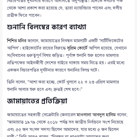
বিচারপতির দুর্ঘটনার কারণে আদালতে অনুপস্থিতি। এদিকে দলটির পক্ষ
থেকে আশা প্রকাশ করা হয়েছে যে, তারা ন্যায়বিচার পাবেন এবং দলীয়
প্রতীক ফিরে পাবেন।
শুনানি বিলম্বের কারণ ব্যাখ্যা
শিশির মনির
জানান, জামায়াতের নিবন্ধন মামলাটি একটি ‘সার্টিফিকেটের
আপিল’। হাইকোর্টের রায়ের বিরুদ্ধে
সুপ্রিম কোর্টে
আপিল হয়েছে, যেখানে
সংবিধানের গুরুত্বপূর্ণ বিষয় জড়িত। পূর্ণাঙ্গ শুনানি শুরু হলেও মামলার
প্রতিপক্ষের আইনজীবী দেশের বাইরে থাকায় সময় নিতে হয়। এরই মধ্যে
একজন বিচারপতির দুর্ঘটনার কারণে শুনানির বিলম্ব ঘটে।
তিনি বলেন, “আশা করা হচ্ছে, কোর্ট খুললে ২২ ও ২৩ এপ্রিল মামলার
শুনানি আবার শুরু হবে এবং দ্রুতই শেষ হবে।”
জামায়াতের প্রতিক্রিয়া
জামায়াতের সহকারী সেক্রেটারি জেনারেল
মাওলানা আবদুল হালিম
বলেন,
“জামায়াত ১৯৭৯ থেকে ২০১৮ পর্যন্ত সব জাতীয় নির্বাচনে অংশ নিয়েছে
এবং ৫৫ জন সংসদ সদস্য ছিলেন আমাদের, যার মধ্যে ৫ জন ছিলেন
নারী।” তিনি আরও বলেন, “নিবন্ধন না পাওয়াটা আমাদের জন্য