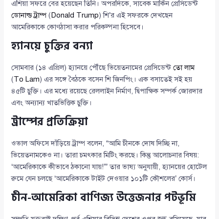
এশিয়া সফরে বের হয়েছেন তিনি। অপরদিকে, সাবেক মার্কিন প্রেসিডেন্ট
ডোনাল্ড ট্রাম্প
(
Donald Trump
) শি’র এই সফরকে দেখছেন
আমেরিকাকে কোণঠাসা করার পরিকল্পনা হিসেবে।
হ্যানয়ে চুক্তির বন্যা
সোমবার (১৪ এপ্রিল) হ্যানয়ে পৌঁছে ভিয়েতনামের প্রেসিডেন্ট
তো লাম
(
To Lam
) এর সঙ্গে বৈঠকে বসেন শি জিনপিং। এক বসাতেই সই হয়
৪৫টি চুক্তি। এর মধ্যে রয়েছে রেললাইন নির্মাণ, দ্বিপাক্ষিক সম্পর্ক জোরদার
এবং অন্যান্য খাতভিত্তিক চুক্তি।
ট্রাম্পের প্রতিক্রিয়া
ওভাল অফিসে দাঁড়িয়ে ট্রাম্প বলেন, “আমি চীনকে দোষ দিচ্ছি না,
ভিয়েতনামকেও না। তারা চমৎকার মিটিং করছে। কিন্তু আলোচনার বিষয়:
‘আমেরিকাকে কীভাবে ঠকানো যায়!’” তার ভাষ্য অনুযায়ী, হ্যানয়ের হোটেল
রুমে যেন চলছে ‘আমেরিকাকে টাইট দেওয়ার ১০১টি কৌশলের’ কোর্স।
চীন-আমেরিকা বাণিজ্য উত্তেজনার পটভূমি