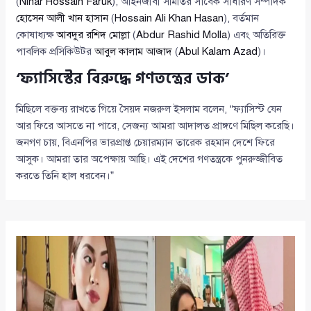
(
Nihar Hossain Faruk
), আইনজীবী সমিতির সাবেক সাধারণ সম্পাদক
হোসেন আলী খান হাসান
(
Hossain Ali Khan Hasan
), বর্তমান
কোষাধ্যক্ষ
আবদুর রশিদ মোল্লা
(
Abdur Rashid Molla
) এবং অতিরিক্ত
পাবলিক প্রসিকিউটর
আবুল কালাম আজাদ
(
Abul Kalam Azad
)।
‘ফ্যাসিস্টের বিরুদ্ধে গণতন্ত্রের ডাক’
মিছিলে বক্তব্য রাখতে গিয়ে সৈয়দ নজরুল ইসলাম বলেন, “ফ্যাসিস্ট যেন
আর ফিরে আসতে না পারে, সেজন্য আমরা আদালত প্রাঙ্গণে মিছিল করেছি।
জনগণ চায়, বিএনপির ভারপ্রাপ্ত চেয়ারম্যান তারেক রহমান দেশে ফিরে
আসুক। আমরা তার অপেক্ষায় আছি। এই দেশের গণতন্ত্রকে পুনরুজ্জীবিত
করতে তিনি হাল ধরবেন।”