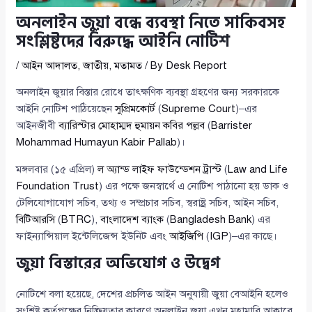
অনলাইন জুয়া বন্ধে ব্যবস্থা নিতে সাকিবসহ
সংশ্লিষ্টদের বিরুদ্ধে আইনি নোটিশ
/
আইন আদালত
,
জাতীয়
,
মতামত
/ By
Desk Report
অনলাইন জুয়ার বিস্তার রোধে তাৎক্ষণিক ব্যবস্থা গ্রহণের জন্য সরকারকে
আইনি নোটিশ পাঠিয়েছেন
সুপ্রিমকোর্ট
(
Supreme Court
)–এর
আইনজীবী
ব্যারিস্টার মোহাম্মদ হুমায়ন কবির পল্লব
(
Barrister
Mohammad Humayun Kabir Pallab
)।
মঙ্গলবার (১৫ এপ্রিল)
ল অ্যান্ড লাইফ ফাউন্ডেশন ট্রাস্ট
(
Law and Life
Foundation Trust
) এর পক্ষে জনস্বার্থে এ নোটিশ পাঠানো হয় ডাক ও
টেলিযোগাযোগ সচিব, তথ্য ও সম্প্রচার সচিব, স্বরাষ্ট্র সচিব, আইন সচিব,
বিটিআরসি
(
BTRC
),
বাংলাদেশ ব্যাংক
(
Bangladesh Bank
) এর
ফাইন্যান্সিয়াল ইন্টেলিজেন্স ইউনিট এবং
আইজিপি
(
IGP
)–এর কাছে।
জুয়া বিস্তারের অভিযোগ ও উদ্বেগ
নোটিশে বলা হয়েছে, দেশের প্রচলিত আইন অনুযায়ী জুয়া বেআইনি হলেও
সংশ্লিষ্ট কর্তৃপক্ষের নিষ্ক্রিয়তার কারণে অনলাইন জুয়া এখন মহামারি আকারে