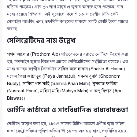
ছড়িয়ে পড়েছে। প্রায় ৫০ লাখ মানুষ এ জুয়ায় আসক্ত হয়ে পড়েছে, যার
মধ্যে রয়েছে শিশুরাও। এই সুযোগে বিদেশি চক্র ও দেশীয় সিন্ডিকেট
মোবাইল ব্যাংকিং এবং তফসিলি ব্যাংকের মাধ্যমে কোটি কোটি টাকা পাচার
করছে।
সেলিব্রেটিদের নাম উল্লেখ
প্রথম আলোর
(
Prothom Alo
) প্রতিবেদনের বরাতে নোটিশে উল্লেখ করা
হয়, অনলাইন জুয়ার বিজ্ঞাপন প্রচারে সেলিব্রেটিদের সংশ্লিষ্টতা রয়েছে। এর
মধ্যে আছেন জাতীয় ক্রিকেটার
সাকিব আল হাসান
(
Shakib Al Hasan
),
মডেল
পিয়া জান্নাতুল
(
Peya Jannatul
),
শবনম বুবলি
(
Shobnom
Bubly
),
সামিরা খান মাহি
(
Samira Khan Mahi
),
নুসরাত ফারিয়া
(
Nusraat Faria
),
মাহিয়া মাহি
(
Mahiya Mahi
) ও
অপু বিশ্বাস
(
Apu
Biswas
)।
আইনি কাঠামো ও সাংবিধানিক বাধ্যবাধকতা
নোটিশে উল্লেখ করা হয়, ১৮৬৭ সালের ব্রিটিশ আমলে প্রণীত জুয়া আইন,
ঢাকা মেট্রোপলিটন পুলিশ অর্ডিন্যান্স ১৯৭৬-এর ৯২ ধারা, দণ্ডবিধির ২৯৪-