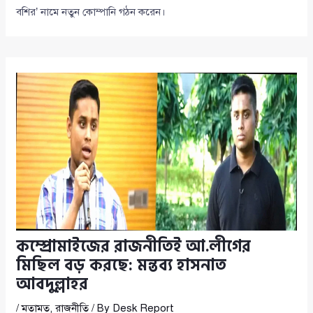
বশির’ নামে নতুন কোম্পানি গঠন করেন।
কম্প্রোমাইজের রাজনীতিই আ.লীগের
মিছিল বড় করছে: মন্তব্য হাসনাত
আবদুল্লাহর
/
মতামত
,
রাজনীতি
/ By
Desk Report