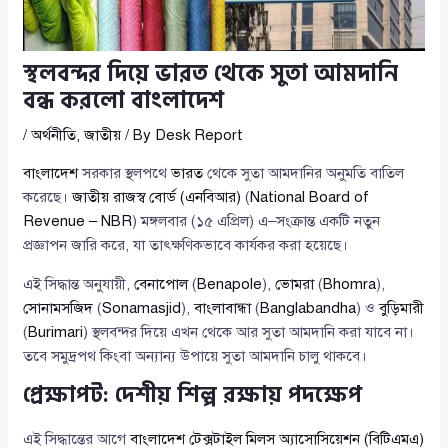
স্থলবন্দর দিয়ে ভারত থেকে সুতা আমদানি
বন্ধ করলো বাংলাদেশ
/
অর্থনীতি
,
জাতীয়
/ By
Desk Report
বাংলাদেশ
সরকার স্থলপথে
ভারত
থেকে সুতা আমদানির অনুমতি বাতিল
করেছে।
জাতীয় রাজস্ব বোর্ড (এনবিআর)
(
National Board of
Revenue – NBR
) মঙ্গলবার (১৫ এপ্রিল) এ–সংক্রান্ত একটি নতুন
প্রজ্ঞাপন জারি করে, যা তাৎক্ষণিকভাবে কার্যকর করা হয়েছে।
এই সিদ্ধান্ত অনুযায়ী,
বেনাপোল
(
Benapole
),
ভোমরা
(
Bhomra
),
সোনামসজিদ
(
Sonamasjid
),
বাংলাবান্ধা
(
Banglabandha
) ও
বুড়িমারী
(
Burimari
) স্থলবন্দর দিয়ে এখন থেকে আর সুতা আমদানি করা যাবে না।
তবে সমুদ্রপথ কিংবা অন্যান্য উপায়ে সুতা আমদানি চালু থাকবে।
প্রেক্ষাপট: দেশীয় শিল্প রক্ষায় পদক্ষেপ
এই সিদ্ধান্তের আগে
বাংলাদেশ টেক্সটাইল মিলস অ্যাসোসিয়েশন (বিটিএমএ)