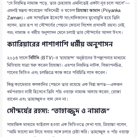
“যে নিয়মিত নামাজ পড়ে, তার চেহারায় এমনিতেই একটা নূর চলে আসে”—
এমনই মন্তব্য করেছেন অভিনেত্রী ও মডেল
প্রিয়াঙ্কা জামান
(
Priyanka
Zaman
)। এক সাম্প্রতিক ইভেন্টে সাংবাদিকদের মুখোমুখি হয়ে তিনি
বলেন, তার রূপ বা সৌন্দর্যের পেছনে কোনো বিশেষ প্রসাধনী রহস্য নেই,
বরং নামাজ ও ধর্মীয় অনুশাসন মেনে চলাই তার সৌন্দর্যের আসল উৎস।
ক্যারিয়ারের পাশাপাশি ধর্মীয় অনুশাসন
২০১৩ সালে
বিটিভি
(
BTV
)–র ‘ছায়াছন্দ’ অনুষ্ঠানের উপস্থাপনার মাধ্যমে
মিডিয়ায় যাত্রা শুরু করেন প্রিয়াঙ্কা। এরপর নিয়মিত নাটক, বিজ্ঞাপনচিত্র,
গানের ভিডিও এবং চলচ্চিত্রে কাজ করে পরিচিতি লাভ করেন।
কিন্তু ক্যামেরার ঝলকানির পেছনে তার রয়েছে এক ভিন্ন জগত—একজন
ধর্মপরায়ণ নারী হিসেবে তিনি পাঁচ ওয়াক্ত নামাজ আদায় করেন, রোজা
রাখেন এবং তাহাজ্জুদও বাদ দেন না।
সৌন্দর্যের রহস্য: “তাহাজ্জুদ ও নামাজ”
সামাজিক মাধ্যমে ভাইরাল হওয়া এক ভিডিওতে দেখা যায়, প্রিয়াঙ্কা বলেন,
“আমি ভালো মন নিয়ে সবার সঙ্গে চলার চেষ্টা করি। তাহাজ্জুদ ও পাঁচ ওয়াক্ত