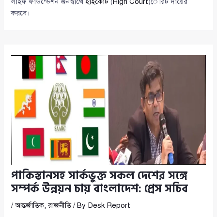
লাইফ ফাউন্ডেশন জনস্বার্থে
হাইকোর্ট
(
High Court
)ে রিট দায়ের
করবে।
পাকিস্তানসহ সার্কভুক্ত সকল দেশের সঙ্গে
সম্পর্ক উন্নয়ন চায় বাংলাদেশ: প্রেস সচিব
/
আন্তর্জাতিক
,
রাজনীতি
/ By
Desk Report