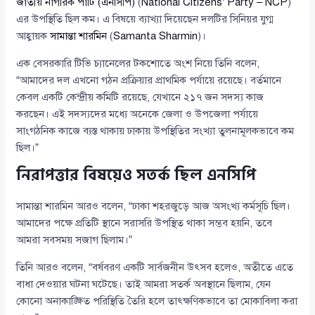
জাতীয় নাগরিক পার্টি (এনসিপি)
(
National Citizens’ Party – NCP
)
এর উপস্থিতি ছিল কম। এ বিষয়ে ব্যাখ্যা দিয়েছেন দলটির সিনিয়র যুগ্ম
আহ্বায়ক
সামান্তা শারমিন
(
Samanta Sharmin
)।
এক বেসরকারি টিভি চ্যানেলের টকশোতে অংশ নিয়ে তিনি বলেন,
“আমাদের দল এখনো গঠন প্রক্রিয়ার প্রাথমিক পর্যায়ে রয়েছে। বর্তমানে
কেবল একটি কেন্দ্রীয় কমিটি রয়েছে, যেখানে ২১৭ জন সদস্য কাজ
করছেন। এই সদস্যদের মধ্যে অনেকে জেলা ও উপজেলা পর্যায়ে
সাংগঠনিক কাজে ব্যস্ত থাকায় ঢাকায় উপস্থিতির সংখ্যা তুলনামূলকভাবে কম
ছিল।”
নিরাপত্তার বিষয়েও সতর্ক ছিল এনসিপি
সামান্তা শারমিন আরও বলেন, “ঢাকা শহরজুড়ে আজ অসংখ্য কর্মসূচি ছিল।
আমাদের পক্ষে প্রতিটি স্থানে সরাসরি উপস্থিত থাকা সম্ভব হয়নি, তবে
আমরা সবসময় সজাগ ছিলাম।”
তিনি আরও বলেন, “বর্ষবরণ একটি সার্বজনীন উৎসব হলেও, অতীতে এতে
বাধা দেওয়ার ঘটনা ঘটেছে। তাই আমরা সতর্ক অবস্থানে ছিলাম, যেন
কোনো অনাকাঙ্ক্ষিত পরিস্থিতি তৈরি হলে তাৎক্ষণিকভাবে তা মোকাবিলা করা