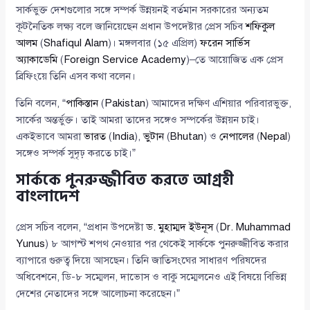
সার্কভুক্ত দেশগুলোর সঙ্গে সম্পর্ক উন্নয়নই বর্তমান সরকারের অন্যতম
কূটনৈতিক লক্ষ্য বলে জানিয়েছেন প্রধান উপদেষ্টার প্রেস সচিব
শফিকুল
আলম
(
Shafiqul Alam
)। মঙ্গলবার (১৫ এপ্রিল)
ফরেন সার্ভিস
অ্যাকাডেমি
(
Foreign Service Academy
)–তে আয়োজিত এক প্রেস
ব্রিফিংয়ে তিনি এসব কথা বলেন।
তিনি বলেন, “
পাকিস্তান
(
Pakistan
) আমাদের দক্ষিণ এশিয়ার পরিবারভুক্ত,
সার্কের অন্তর্ভুক্ত। তাই আমরা তাদের সঙ্গেও সম্পর্কের উন্নয়ন চাই।
একইভাবে আমরা
ভারত
(
India
),
ভুটান
(
Bhutan
) ও
নেপালের
(
Nepal
)
সঙ্গেও সম্পর্ক সুদৃঢ় করতে চাই।”
সার্ককে পুনরুজ্জীবিত করতে আগ্রহী
বাংলাদেশ
প্রেস সচিব বলেন, “প্রধান উপদেষ্টা
ড. মুহাম্মদ ইউনূস
(
Dr. Muhammad
Yunus
) ৮ আগস্ট শপথ নেওয়ার পর থেকেই সার্ককে পুনরুজ্জীবিত করার
ব্যাপারে গুরুত্ব দিয়ে আসছেন। তিনি জাতিসংঘের সাধারণ পরিষদের
অধিবেশনে, ডি-৮ সম্মেলন, দাভোস ও বাকু সম্মেলনেও এই বিষয়ে বিভিন্ন
দেশের নেতাদের সঙ্গে আলোচনা করেছেন।”