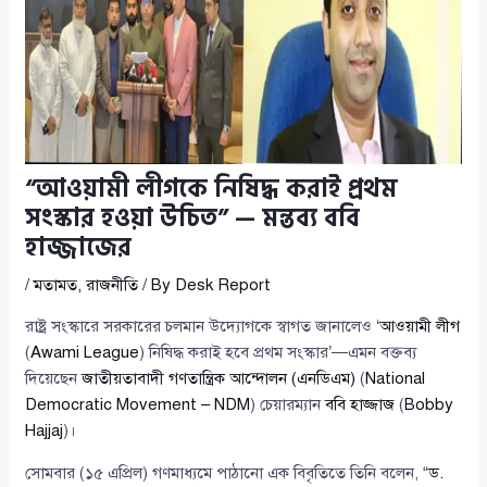
“আওয়ামী লীগকে নিষিদ্ধ করাই প্রথম
সংস্কার হওয়া উচিত” — মন্তব্য ববি
হাজ্জাজের
/
মতামত
,
রাজনীতি
/ By
Desk Report
রাষ্ট্র সংস্কারে সরকারের চলমান উদ্যোগকে স্বাগত জানালেও ‘
আওয়ামী লীগ
(
Awami League
) নিষিদ্ধ করাই হবে প্রথম সংস্কার’—এমন বক্তব্য
দিয়েছেন
জাতীয়তাবাদী গণতান্ত্রিক আন্দোলন (এনডিএম)
(
National
Democratic Movement – NDM
) চেয়ারম্যান
ববি হাজ্জাজ
(
Bobby
Hajjaj
)।
সোমবার (১৫ এপ্রিল) গণমাধ্যমে পাঠানো এক বিবৃতিতে তিনি বলেন, “
ড.