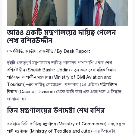
আরও একটি মন্ত্রণালয়ের দায়িত্ব পেলেন
শেখ বশিরউদ্দীন
/
অর্থনীতি
,
জাতীয়
,
রাজনীতি
/ By
Desk Report
দুইটি গুরুত্বপূর্ণ মন্ত্রণালয়ের দায়িত্ব পালনের পাশাপাশি এবার
শেখ
বশিরউদ্দীন
(
Sheikh Bashir Uddin
) নতুন করে
বেসামরিক বিমান
পরিবহন ও পর্যটন মন্ত্রণালয়
(
Ministry of Civil Aviation and
Tourism
)–এর দায়িত্ব পেয়েছেন। মঙ্গলবার (১৫ এপ্রিল)
মন্ত্রিপরিষদ
বিভাগ
(
Cabinet Division
) থেকে জারি করা এক প্রজ্ঞাপনে এ সিদ্ধান্ত
জানানো হয়।
তিন মন্ত্রণালয়ের উপদেষ্টা শেখ বশির
বর্তমানে তিনি
বাণিজ্য মন্ত্রণালয়
(
Ministry of Commerce
) এবং
বস্ত্র ও
পাট মন্ত্রণালয়
(
Ministry of Textiles and Jute
)–এর উপদেষ্টা