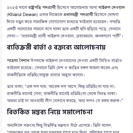
২০২৩ সালে
রাষ্ট্রপতি পদপ্রার্থী
হিসেবে আলোচনায় আসা
খাইরুল দেওয়ান
(
Khairul Dewan
) এবার নিজেকে
প্রধানমন্ত্রী পদপ্রার্থী
হিসেবে ঘোষণা
দিয়ে নতুন করে সামাজিক যোগাযোগ মাধ্যমে ভাইরাল হয়েছেন। সম্প্রতি
একটি ব্যানারের সামনে বসে থাকা তার একটি ছবি ছড়িয়ে পড়ে, যেখানে
লেখা— “প্রধানমন্ত্রী প্রার্থী খাইরুল দেওয়ান, চেয়ারম্যান, জনকল্যাণ পার্টি”।
ব্যতিক্রমী বার্তা ও বক্তব্যে আলোচনায়
পহেলা বৈশাখ
উপলক্ষে খাইরুল দেওয়ানের দেওয়া একটি ভিডিও বার্তাও
ভাইরাল হয়েছে। সেখানে তিনি দেশ ও জাতির মঙ্গল কামনা করেন এবং
রাজনীতিকে প্রতিহিংসামুক্ত রাখার আহ্বান জানান।
তার ভাষ্য, “এক দল যায়, আরেক দল আসে, কিন্তু প্রতিহিংসা যায় না।
রাজনীতি মানেই সেবা, রাজনীতি মানেই প্রতিহিংসা থেকে বিরত থাকা।
আমরা চাই না আওয়ামী লীগ যেভাবে করছে, অন্য দলও সে রকম করুক।”
বিতর্কিত মন্তব্য নিয়ে সমালোচনা
অন্যদিকে বক্তব্যে কিছু বিতর্কিত মন্তব্যও উঠে এসেছে। তিনি বলেন,
“আজকের পর থেকে যারা মানুষের গায়ে হাত দিবা, পুলিশের গায়ে হাত