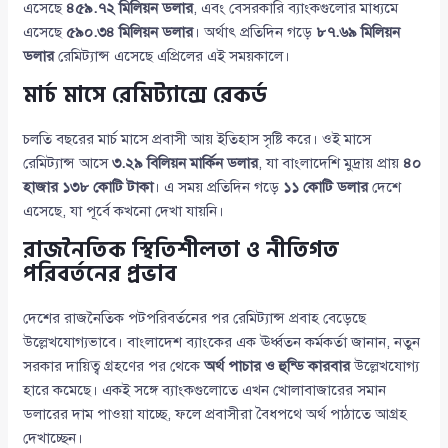
এসেছে
৪৫৯.৭২ মিলিয়ন ডলার
, এবং বেসরকারি ব্যাংকগুলোর মাধ্যমে
এসেছে
৫৯০.৩৪ মিলিয়ন ডলার
। অর্থাৎ প্রতিদিন গড়ে
৮৭.৬৯ মিলিয়ন
ডলার
রেমিট্যান্স এসেছে এপ্রিলের এই সময়কালে।
মার্চ মাসে রেমিট্যান্সে রেকর্ড
চলতি বছরের মার্চ মাসে প্রবাসী আয় ইতিহাস সৃষ্টি করে। ওই মাসে
রেমিট্যান্স আসে
৩.২৯ বিলিয়ন মার্কিন ডলার
, যা বাংলাদেশি মুদ্রায় প্রায়
৪০
হাজার ১৩৮ কোটি টাকা
। এ সময় প্রতিদিন গড়ে
১১ কোটি ডলার
দেশে
এসেছে, যা পূর্বে কখনো দেখা যায়নি।
রাজনৈতিক স্থিতিশীলতা ও নীতিগত
পরিবর্তনের প্রভাব
দেশের রাজনৈতিক পটপরিবর্তনের পর রেমিট্যান্স প্রবাহ বেড়েছে
উল্লেখযোগ্যভাবে। বাংলাদেশ ব্যাংকের এক ঊর্ধ্বতন কর্মকর্তা জানান, নতুন
সরকার দায়িত্ব গ্রহণের পর থেকে
অর্থ পাচার ও হুন্ডি কারবার
উল্লেখযোগ্য
হারে কমেছে। একই সঙ্গে ব্যাংকগুলোতে এখন খোলাবাজারের সমান
ডলারের দাম পাওয়া যাচ্ছে, ফলে প্রবাসীরা বৈধপথে অর্থ পাঠাতে আগ্রহ
দেখাচ্ছেন।