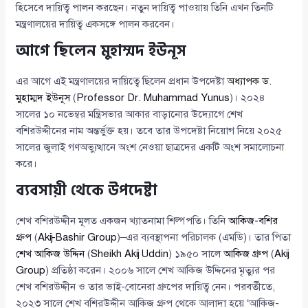
হিসেবে দায়িত্ব পালন করছেন। নতুন দায়িত্ব পাওয়ায় তিনি এখন তিনটি
মন্ত্রণালয়ের দায়িত্ব একসঙ্গে পালন করবেন।
আগে ছিলেন মুহাম্মদ ইউনূস
এর আগে এই মন্ত্রণালয়ের দায়িত্বে ছিলেন প্রধান উপদেষ্টা
অধ্যাপক ড.
মুহাম্মদ ইউনূস
(
Professor Dr. Muhammad Yunus
)। ২০২৪
সালের ১০ নভেম্বর মন্ত্রিসভার আকার বাড়ানোর উদ্যোগে শেখ
বশিরউদ্দীনের নাম অন্তর্ভুক্ত হয়। তবে তার উপদেষ্টা নিয়োগ নিয়ে ২০২৫
সালের জুলাই গণঅভ্যুত্থানে অংশ নেওয়া ছাত্রদের একটি অংশ সমালোচনা
করে।
ব্যবসায়ী থেকে উপদেষ্টা
শেখ বশিরউদ্দীন মূলত একজন খ্যাতনামা শিল্পপতি। তিনি
আকিজ-বশির
গ্রুপ
(
Akij-Bashir Group
)–এর ব্যবস্থাপনা পরিচালক (এমডি)। তার পিতা
শেখ আকিজ উদ্দিন
(
Sheikh Akij Uddin
) ১৯৫০ সালে
আকিজ গ্রুপ
(
Akij
Group
) প্রতিষ্ঠা করেন। ২০০৬ সালে শেখ আকিজ উদ্দিনের মৃত্যুর পর
শেখ বশিরউদ্দীন ও তার ভাই-বোনেরা গ্রুপের দায়িত্ব নেন। পরবর্তীতে,
২০২৩ সালে শেখ বশিরউদ্দীন আকিজ গ্রুপ থেকে আলাদা হয়ে ‘আকিজ-