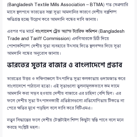
(
Bangladesh Textile Mills Association – BTMA
) গত ফেব্রুয়ারি
মাসে স্থলপথে ভারতের সস্তা সুতা আমদানির কারণে দেশীয় বস্ত্রশিল্প
ক্ষতিগ্রস্ত হচ্ছে উল্লেখ করে আমদানি বন্ধের দাবি জানায়।
এরপর গত মার্চে
বাংলাদেশ ট্রেড অ্যান্ড ট্যারিফ কমিশন
(
Bangladesh
Trade and Tariff Commission
) এনবিআরকে চিঠি দিয়ে
পোশাকশিল্পে দেশীয় সুতা ব্যবহারে উৎসাহ দিতে স্থলবন্দর দিয়ে সুতা
আমদানি বন্ধের অনুরোধ জানায়।
ভারতের সুতার বাজার ও বাংলাদেশে প্রভাব
ভারতের উত্তর ও দক্ষিণাঞ্চলে উৎপাদিত সুতা কলকাতায় গুদামজাত করে
বাংলাদেশে পাঠানো হতো। এই সুতাগুলো তুলনামূলকভাবে কম দামে
আমদানি করা সম্ভব হওয়ায় দেশীয় বাজারে এর চাহিদা বেশি ছিল। এর
ফলে দেশীয় সুতা উৎপাদনকারী প্রতিষ্ঠানগুলো প্রতিযোগিতায় টিকতে না
পেরে ক্ষতির মুখে পড়ছিল বলে দাবি করে বিটিএমএ।
নতুন সিদ্ধান্তের ফলে দেশীয় টেক্সটাইল শিল্প কিছুটা স্বস্তি পাবে বলে মনে
করছে সংশ্লিষ্ট মহল।