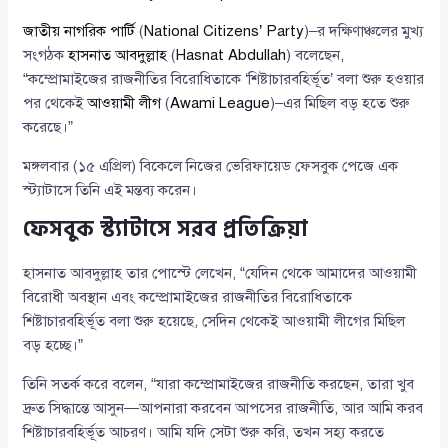
জাতীয় নাগরিক পার্টি
(
National Citizens’ Party
)–র দক্ষিণাঞ্চলের মুখ্য
সংগঠক
হাসনাত আবদুল্লাহ
(
Hasnat Abdullah
) বলেছেন,
“কম্প্রোমাইজের রাজনীতির বিরোধিতাকে ‘শিষ্টাচারবহির্ভূত’ বলা শুরু হওয়ার
পর থেকেই
আওয়ামী লীগ
(
Awami League
)–এর মিছিল বড় হতে শুরু
করেছে।”
মঙ্গলবার (১৫ এপ্রিল) বিকেলে নিজের ভেরিফায়েড ফেসবুক পেজে এক
স্ট্যাটাসে তিনি এই মন্তব্য করেন।
ফেসবুক স্ট্যাটাসে সরব প্রতিক্রিয়া
হাসনাত আবদুল্লাহ তার পোস্টে লেখেন, “যেদিন থেকে আমাদের আওয়ামী
বিরোধী অবস্থান এবং কম্প্রোমাইজের রাজনীতির বিরোধিতাকে
শিষ্টাচারবহির্ভূত বলা শুরু হয়েছে, সেদিন থেকেই আওয়ামী লীগের মিছিল
বড় হচ্ছে।”
তিনি সতর্ক করে বলেন, “যারা কম্প্রোমাইজের রাজনীতি করছেন, তারা খুব
দ্রুত সিদ্ধান্তে আসুন—আপনারা করবেন আপসের রাজনীতি, আর আমি করব
শিষ্টাচারবহির্ভূত আচরণ। আমি যদি সেটা শুরু করি, তখন সহ্য করতে