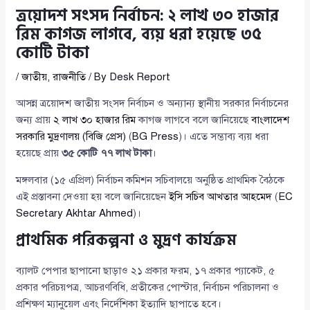
ত্রয়োদশ সংসদ নির্বাচন: ২ লাখ ৩০ হাজার
রিম কাগজ লাগবে, ব্যয় ধরা হয়েছে ৩৫
কোটি টাকা
/
জাতীয়
,
রাজনীতি
/ By
Desk Report
আসন্ন ত্রয়োদশ জাতীয় সংসদ নির্বাচন ও অন্যান্য স্থানীয় সরকার নির্বাচনের
জন্য প্রায়
২ লাখ ৩০ হাজার রিম
কাগজ লাগবে বলে জানিয়েছে
বাংলাদেশ
সরকারি মুদ্রণালয় (বিজি প্রেস)
(
BG Press
)। এতে সম্ভাব্য ব্যয় ধরা
হয়েছে প্রায়
৩৫ কোটি ৭৭ লাখ টাকা
।
মঙ্গলবার (১৫ এপ্রিল) নির্বাচন কমিশন সচিবালয়ে অনুষ্ঠিত প্রাথমিক বৈঠকে
এই প্রস্তাবনা দেওয়া হয় বলে জানিয়েছেন
ইসি সচিব আখতার আহমেদ
(
EC
Secretary Akhtar Ahmed
)।
প্রাথমিক পরিকল্পনা ও মুদ্রণ কার্যক্রম
ব্যালট পেপার ছাপানো ছাড়াও ২১ প্রকার ফরম, ১৭ প্রকার প্যাকেট, ৫
প্রকার পরিচয়পত্র, আচরণবিধি, প্রতীকের পোস্টার, নির্বাচন পরিচালনা ও
প্রশিক্ষণ ম্যানুয়েল এবং নির্দেশিকা ইত্যাদি ছাপাতে হবে।