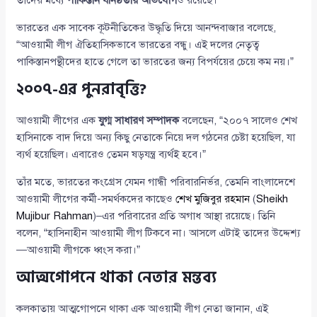
তাদের মধ্যে
পাকিস্তান ঘনিষ্ঠতার অভিযোগ
ও রয়েছে।
ভারতের এক সাবেক কূটনীতিকের উদ্ধৃতি দিয়ে আনন্দবাজার বলেছে,
“আওয়ামী লীগ ঐতিহাসিকভাবে ভারতের বন্ধু। এই দলের নেতৃত্ব
পাকিস্তানপন্থীদের হাতে গেলে তা ভারতের জন্য বিপর্যয়ের চেয়ে কম নয়।”
২০০৭-এর পুনরাবৃত্তি?
আওয়ামী লীগের এক
যুগ্ম সাধারণ সম্পাদক
বলেছেন, “২০০৭ সালেও শেখ
হাসিনাকে বাদ দিয়ে অন্য কিছু নেতাকে নিয়ে দল গঠনের চেষ্টা হয়েছিল, যা
ব্যর্থ হয়েছিল। এবারেও তেমন ষড়যন্ত্র ব্যর্থই হবে।”
তাঁর মতে, ভারতের কংগ্রেস যেমন গান্ধী পরিবারনির্ভর, তেমনি বাংলাদেশে
আওয়ামী লীগের কর্মী-সমর্থকদের কাছেও
শেখ মুজিবুর রহমান
(
Sheikh
Mujibur Rahman
)–এর পরিবারের প্রতি অগাধ আস্থা রয়েছে। তিনি
বলেন, “হাসিনাহীন আওয়ামী লীগ টিকবে না। আসলে এটাই তাদের উদ্দেশ্য
—আওয়ামী লীগকে ধ্বংস করা।”
আত্মগোপনে থাকা নেতার মন্তব্য
কলকাতায় আত্মগোপনে থাকা এক আওয়ামী লীগ নেতা জানান, এই