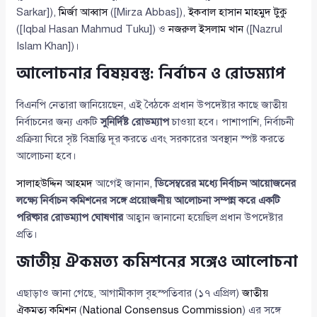
Sarkar]),
মির্জা আব্বাস
([Mirza Abbas]),
ইকবাল হাসান মাহমুদ টুকু
([Iqbal Hasan Mahmud Tuku]) ও
নজরুল ইসলাম খান
([Nazrul
Islam Khan])।
আলোচনার বিষয়বস্তু: নির্বাচন ও রোডম্যাপ
বিএনপি নেতারা জানিয়েছেন, এই বৈঠকে প্রধান উপদেষ্টার কাছে জাতীয়
নির্বাচনের জন্য একটি
সুনির্দিষ্ট রোডম্যাপ
চাওয়া হবে। পাশাপাশি, নির্বাচনী
প্রক্রিয়া ঘিরে সৃষ্ট বিভ্রান্তি দূর করতে এবং সরকারের অবস্থান স্পষ্ট করতে
আলোচনা হবে।
সালাহউদ্দিন আহমদ
আগেই জানান,
ডিসেম্বরের মধ্যে নির্বাচন আয়োজনের
লক্ষ্যে নির্বাচন কমিশনের সঙ্গে প্রয়োজনীয় আলোচনা সম্পন্ন করে একটি
পরিষ্কার রোডম্যাপ ঘোষণার
আহ্বান জানানো হয়েছিল প্রধান উপদেষ্টার
প্রতি।
জাতীয় ঐকমত্য কমিশনের সঙ্গেও আলোচনা
এছাড়াও জানা গেছে, আগামীকাল বৃহস্পতিবার (১৭ এপ্রিল)
জাতীয়
ঐকমত্য কমিশন
(
National Consensus Commission
) এর সঙ্গে