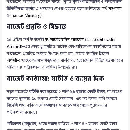
বাজেটের আকারে সংকোচন ঘটছে। মূলত
মূল্যস্ফীতি নিয়ন্ত্রণ ও অর্থনৈতিক
স্থিতিশীলতা রক্ষায়
এ পদক্ষেপ নেওয়া হয়েছে বলে জানিয়েছে
অর্থ মন্ত্রণালয়
(
Finance Ministry
)।
বাজেট প্রস্তুতি ও সিদ্ধান্ত
১৫ এপ্রিল অর্থ উপদেষ্টা
ড. সালেহউদ্দিন আহমেদ
(
Dr. Salehuddin
Ahmed
)–এর নেতৃত্বে অনুষ্ঠিত বাজেট কো-অর্ডিনেশন কাউন্সিলের সভায়
বাজেটের প্রস্তাবিত আকার নির্ধারণ করা হয়। সভায় উপস্থিত ছিলেন
অর্থসচিব
খায়েরুজ্জামান মজুমদার, এনবিআর চেয়ারম্যান, বিভিন্ন মন্ত্রণালয়ের
সচিব এবং পরিকল্পনা ও বাণিজ্য উপদেষ্টারা।
বাজেট কাঠামো: ঘাটতি ও ব্যয়ের দিক
নতুন বাজেটে
ঘাটতি ধরা হয়েছে ২ লাখ ২৬ হাজার কোটি টাকা
, যা আগের
বছরের তুলনায় ৩০ হাজার কোটি টাকা কম। এর অর্ধেকের বেশি আসবে
বিদেশি ঋণ
, বাকি অংশ
সঞ্চয়পত্র ও ব্যাংক ঋণ
থেকে পূরণ করার
পরিকল্পনা রয়েছে।
পরিচালন (অনুন্নয়ন) খাতে বরাদ্দ
বাড়িয়ে ৫ লাখ ৪৫ হাজার কোটি টাকা