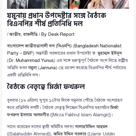
যমুনায় প্রধান উপদেষ্টার সঙ্গে বৈঠকে
বিএনপির শীর্ষ প্রতিনিধি দল
/
জাতীয়
,
রাজনীতি
/ By
Desk Report
বাংলাদেশ জাতীয়তাবাদী দল (বিএনপি)
(
Bangladesh Nationalist
Party – BNP
) অন্তর্বর্তী সরকারের প্রধান উপদেষ্টা
ড. মুহাম্মদ ইউনূস
(
Dr. Muhammad Yunus
) এর সঙ্গে গুরুত্বপূর্ণ বৈঠকে অংশ নিতে রাষ্ট্রীয়
অতিথি ভবন
যমুনা
(
Jamuna
)-তে প্রবেশ করেছে বিএনপির শীর্ষ পর্যায়ের
একটি প্রতিনিধি দল।
বৈঠকে নেতৃত্বে মির্জা ফখরুল
বুধবার (১৬ এপ্রিল) দুপুর ১২টার দিকে যমুনায় পৌঁছে বৈঠকে অংশগ্রহণ
করে প্রতিনিধি দলটি। বৈঠকে নেতৃত্ব দিচ্ছেন বিএনপির মহাসচিব
মির্জা
ফখরুল ইসলাম আলমগীর
([Mirza Fakhrul Islam Alamgir])।
সাথে রয়েছেন দলের স্থায়ী কমিটির সদস্য
সালাহউদ্দিন আহমদ
([Salahuddin Ahmed]),
জমির উদ্দিন সরকার
([Jamir Uddin