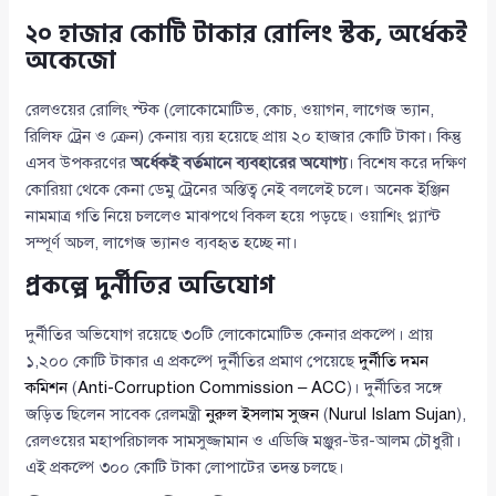
২০ হাজার কোটি টাকার রোলিং স্টক, অর্ধেকই
অকেজো
রেলওয়ের রোলিং স্টক (লোকোমোটিভ, কোচ, ওয়াগন, লাগেজ ভ্যান,
রিলিফ ট্রেন ও ক্রেন) কেনায় ব্যয় হয়েছে প্রায় ২০ হাজার কোটি টাকা। কিন্তু
এসব উপকরণের
অর্ধেকই বর্তমানে ব্যবহারের অযোগ্য
। বিশেষ করে দক্ষিণ
কোরিয়া থেকে কেনা ডেমু ট্রেনের অস্তিত্ব নেই বললেই চলে। অনেক ইঞ্জিন
নামমাত্র গতি নিয়ে চললেও মাঝপথে বিকল হয়ে পড়ছে। ওয়াশিং প্ল্যান্ট
সম্পূর্ণ অচল, লাগেজ ভ্যানও ব্যবহৃত হচ্ছে না।
প্রকল্পে দুর্নীতির অভিযোগ
দুর্নীতির অভিযোগ রয়েছে ৩০টি লোকোমোটিভ কেনার প্রকল্পে। প্রায়
১,২০০ কোটি টাকার এ প্রকল্পে দুর্নীতির প্রমাণ পেয়েছে
দুর্নীতি দমন
কমিশন
(
Anti-Corruption Commission – ACC
)। দুর্নীতির সঙ্গে
জড়িত ছিলেন সাবেক রেলমন্ত্রী
নুরুল ইসলাম সুজন
(
Nurul Islam Sujan
),
রেলওয়ের মহাপরিচালক সামসুজ্জামান ও এডিজি মঞ্জুর-উর-আলম চৌধুরী।
এই প্রকল্পে ৩০০ কোটি টাকা লোপাটের তদন্ত চলছে।