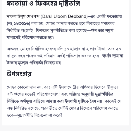
ফতোয়া ও ফিকহের দৃষ্টিভঙ্গি
দারুল উলুম দেওবন্দ
(
Darul Uloom Deoband
)–এর একটি
ফতোয়ায়
(নং ১৬৩৩১৬)
বলা হয়, মোহর আদায় করতে হবে বিবাহের সময়কার
নির্ধারিত অংকেই। ফিকহের মূলনীতিতে বলা হয়েছে—
ঋণ তার সদৃশ
মাধ্যমেই পরিশোধ করতে হয়
।
অতএব, মোহর নির্ধারিত হয়েছে যদি ১০ হাজার বা ২ লাখ টাকা, তবে ২০
বা ৫০ বছর পরেও ওই পরিমাণ অর্থই পরিশোধ করতে হবে।
স্বর্ণের দাম বা
টাকার মূল্যের পরিবর্তন বিবেচ্য নয়
।
উপসংহার
মোহর কোনো দান নয়, বরং এটি ইসলামে স্ত্রীর অধিকার হিসেবে স্বীকৃত।
এটি ঋণের মতোই পরিশোধযোগ্য এবং
শরিয়ত অনুযায়ী মুদ্রাস্ফীতির
ভিত্তিতে অর্থমূল্য বাড়িয়ে আদায় করা ইসলামী দৃষ্টিতে বৈধ নয়
। কাজেই যে
অঙ্ক নির্ধারিত হয়েছে, পরবর্তীতে সেটিই মোহর হিসেবে পরিশোধ করতে
হবে—মুদ্রাস্ফীতি বিবেচনা না করেই।