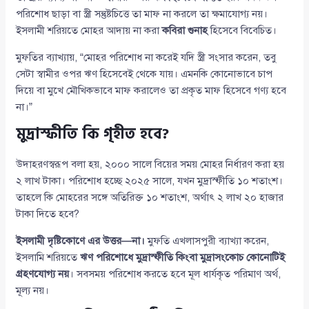
পরিশোধ ছাড়া বা স্ত্রী সন্তুষ্টচিত্তে তা মাফ না করলে তা ক্ষমাযোগ্য নয়।
ইসলামী শরিয়তে মোহর আদায় না করা
কবিরা গুনাহ
হিসেবে বিবেচিত।
মুফতির ব্যাখ্যায়, “মোহর পরিশোধ না করেই যদি স্ত্রী সংসার করেন, তবু
সেটা স্বামীর ওপর ঋণ হিসেবেই থেকে যায়। এমনকি কোনোভাবে চাপ
দিয়ে বা মুখে মৌখিকভাবে মাফ করালেও তা প্রকৃত মাফ হিসেবে গণ্য হবে
না।”
মুদ্রাস্ফীতি কি গৃহীত হবে?
উদাহরণস্বরূপ বলা হয়, ২০০০ সালে বিয়ের সময় মোহর নির্ধারণ করা হয়
২ লাখ টাকা। পরিশোধ হচ্ছে ২০২৫ সালে, যখন মুদ্রাস্ফীতি ১০ শতাংশ।
তাহলে কি মোহরের সঙ্গে অতিরিক্ত ১০ শতাংশ, অর্থাৎ ২ লাখ ২০ হাজার
টাকা দিতে হবে?
ইসলামী দৃষ্টিকোণে এর উত্তর—না।
মুফতি এখলাসপুরী ব্যাখ্যা করেন,
ইসলামি শরিয়তে
ঋণ পরিশোধে মুদ্রাস্ফীতি কিংবা মুদ্রাসংকোচ কোনোটিই
গ্রহণযোগ্য নয়
। সবসময় পরিশোধ করতে হবে মূল ধার্যকৃত পরিমাণ অর্থ,
মূল্য নয়।