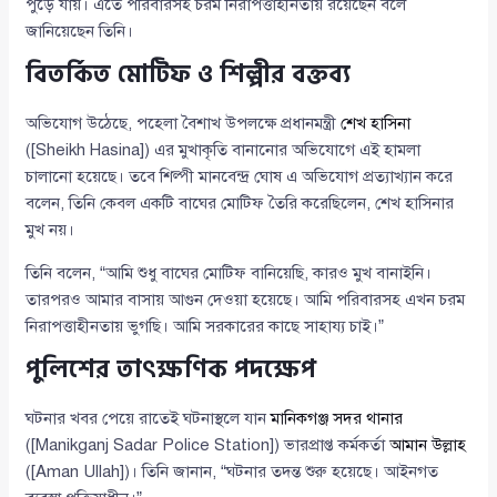
পুড়ে যায়। এতে পরিবারসহ চরম নিরাপত্তাহীনতায় রয়েছেন বলে
জানিয়েছেন তিনি।
বিতর্কিত মোটিফ ও শিল্পীর বক্তব্য
অভিযোগ উঠেছে, পহেলা বৈশাখ উপলক্ষে প্রধানমন্ত্রী
শেখ হাসিনা
([Sheikh Hasina]) এর মুখাকৃতি বানানোর অভিযোগে এই হামলা
চালানো হয়েছে। তবে শিল্পী মানবেন্দ্র ঘোষ এ অভিযোগ প্রত্যাখ্যান করে
বলেন, তিনি কেবল একটি বাঘের মোটিফ তৈরি করেছিলেন, শেখ হাসিনার
মুখ নয়।
তিনি বলেন, “আমি শুধু বাঘের মোটিফ বানিয়েছি, কারও মুখ বানাইনি।
তারপরও আমার বাসায় আগুন দেওয়া হয়েছে। আমি পরিবারসহ এখন চরম
নিরাপত্তাহীনতায় ভুগছি। আমি সরকারের কাছে সাহায্য চাই।”
পুলিশের তাৎক্ষণিক পদক্ষেপ
ঘটনার খবর পেয়ে রাতেই ঘটনাস্থলে যান
মানিকগঞ্জ সদর থানার
([Manikganj Sadar Police Station]) ভারপ্রাপ্ত কর্মকর্তা
আমান উল্লাহ
([Aman Ullah])। তিনি জানান, “ঘটনার তদন্ত শুরু হয়েছে। আইনগত