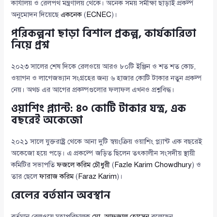
কার্যালয় ও রেলপথ মন্ত্রণালয় থেকে। অনেক সময় সমীক্ষা ছাড়াই প্রকল্প
অনুমোদন দিয়েছে
একনেক
(
ECNEC
)।
পরিকল্পনা ছাড়া বিশাল প্রকল্প, কার্যকারিতা
নিয়ে প্রশ্ন
২০২৩ সালের শেষ দিকে রেলওয়ে আরও ৮০টি ইঞ্জিন ও শত শত কোচ,
ওয়াগন ও লাগেজভ্যান সংগ্রহের জন্য ৬ হাজার কোটি টাকার নতুন প্রকল্প
নেয়। অথচ এর আগের প্রকল্পগুলোর ফলাফল এখনও প্রশ্নবিদ্ধ।
ওয়াশিং প্ল্যান্ট: ৪০ কোটি টাকার যন্ত্র, এক
বছরেই অকেজো
২০২১ সালে যুক্তরাষ্ট্র থেকে আনা দুটি স্বয়ংক্রিয় ওয়াশিং প্ল্যান্ট এক বছরেই
অকেজো হয়ে পড়ে। এ প্রকল্পে জড়িত ছিলেন তৎকালীন সংসদীয় স্থায়ী
কমিটির সভাপতি
ফজলে করিম চৌধুরী
(
Fazle Karim Chowdhury
) ও
তার ছেলে
ফারাজ করিম
(
Faraz Karim
)।
রেলের বর্তমান অবস্থান
বর্তমান রেলওয়ে মহাপরিচালক
মো. আফজাল হোসেন
বলেছেন,