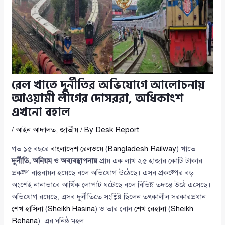
রেল খাতে দুর্নীতির অভিযোগে আলোচনায়
আওয়ামী লীগের দোসররা, অধিকাংশ
এখনো বহাল
/
আইন আদালত
,
জাতীয়
/ By
Desk Report
গত ১৫ বছরে
বাংলাদেশ রেলওয়ে
(
Bangladesh Railway
) খাতে
দুর্নীতি, অনিয়ম ও অব্যবস্থাপনায়
প্রায় এক লাখ ২৫ হাজার কোটি টাকার
প্রকল্প বাস্তবায়ন হয়েছে বলে অভিযোগ উঠেছে। এসব প্রকল্পের বড়
অংশেই নানাভাবে আর্থিক লোপাট ঘটেছে বলে বিভিন্ন তদন্তে উঠে এসেছে।
অভিযোগ রয়েছে, এসব দুর্নীতিতে সংশ্লিষ্ট ছিলেন তৎকালীন সরকারপ্রধান
শেখ হাসিনা
(
Sheikh Hasina
) ও তার বোন
শেখ রেহানা
(
Sheikh
Rehana
)–এর ঘনিষ্ঠ মহল।