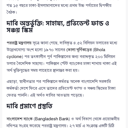
গত ১৫ বছরে ঢাকা-ইসলামাবাদের মধ্যে প্রথম উচ্চ পর্যায়ের দ্বিপক্ষীয়
বৈঠক।
দাবি অন্তর্ভুক্তি: সাহায্য, প্রভিডেন্ট ফান্ড ও
সঞ্চয় স্কিম
পররাষ্ট্র মন্ত্রণালয়
সূত্রে জানা গেছে, দাবিকৃত ৪.৫২ বিলিয়ন ডলারের মধ্যে
উল্লেখযোগ্য অংশ হলো ১৯৭০ সালের
ভোলা ঘূর্ণিঝড়ের
(
Bhola
cyclone
) পর তৎকালীন পূর্ব পাকিস্তানের জন্য বরাদ্দকৃত ২০০ মিলিয়ন
ডলার বৈদেশিক সাহায্য। পাকিস্তান স্টেট ব্যাংকের ঢাকা শাখায় থাকা এই
অর্থ মুক্তিযুদ্ধের সময় লাহোরে স্থানান্তর করা হয়।
এছাড়া, স্বাধীনতার পর পাকিস্তানে কর্মরত অনেক বাংলাদেশি সরকারি
কর্মকর্তা দেশে ফিরে এসে তাদের প্রভিডেন্ট ফান্ড ও সঞ্চয় স্কিমের টাকা
ফেরত পাননি। এই অর্থও দাবির আওতায় পড়েছে।
দাবি প্রমাণে প্রস্তুতি
বাংলাদেশ ব্যাংক
(
Bangladesh Bank
) ও অর্থ বিভাগ থেকে প্রয়োজনীয়
নথিপত্র সংগ্রহ করেছে পররাষ্ট্র মন্ত্রণালয়। ২৭ মার্চ এ সংক্রান্ত একটি চিঠি