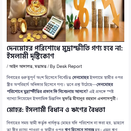
দেনমোহর পরিশোধে মুদ্রাস্ফীতি গণ্য হবে না:
ইসলামী দৃষ্টিকোণ
/
আইন আদালত
,
মতামত
/ By
Desk Report
বিবাহের গুরুত্বপূর্ণ অংশ হিসেবে বিবেচিত
দেনমোহর
ইসলামে স্বামীর ওপর
স্ত্রীর অপরিহার্য অধিকার হিসেবে গণ্য। তবে প্রশ্ন উঠেছে—
দেনমোহর
পরিশোধে মুদ্রাস্ফীতির প্রভাব কি বিবেচনায় আসবে?
এই প্রসঙ্গে স্পষ্ট
ব্যাখ্যা দিয়েছেন ইসলামিক চিন্তাবিদ
মুফতি মীযানুর রহমান এখলাসপুরী
।
মোহর: ইসলামী বিধান ও ঋণের বৈধতা
বিবাহের সময় স্বামী কর্তৃক ধার্যকৃত মোহর যদি পরিশোধ না করা হয়, তাহলে
তা স্ত্রীর ন্যায্য পাওনা ও স্বামীর ওপর
ঋণ হিসেবে সাব্যস্ত
হয়। এমন ঋণ