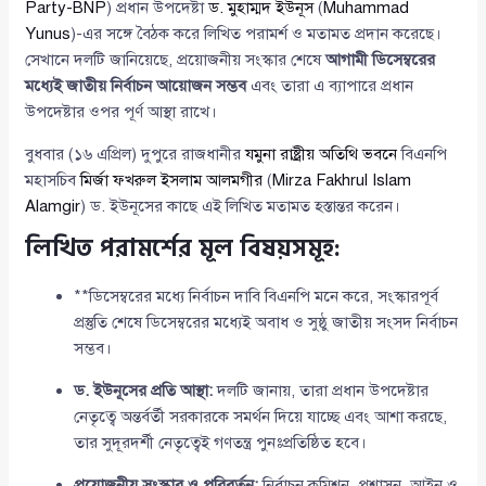
Party-BNP
) প্রধান উপদেষ্টা
ড. মুহাম্মদ ইউনূস
(
Muhammad
Yunus
)-এর সঙ্গে বৈঠক করে লিখিত পরামর্শ ও মতামত প্রদান করেছে।
সেখানে দলটি জানিয়েছে, প্রয়োজনীয় সংস্কার শেষে
আগামী ডিসেম্বরের
মধ্যেই জাতীয় নির্বাচন আয়োজন সম্ভব
এবং তারা এ ব্যাপারে প্রধান
উপদেষ্টার ওপর পূর্ণ আস্থা রাখে।
বুধবার (১৬ এপ্রিল) দুপুরে রাজধানীর
যমুনা রাষ্ট্রীয় অতিথি ভবনে
বিএনপি
মহাসচিব
মির্জা ফখরুল ইসলাম আলমগীর
(
Mirza Fakhrul Islam
Alamgir
) ড. ইউনূসের কাছে এই লিখিত মতামত হস্তান্তর করেন।
লিখিত পরামর্শের মূল বিষয়সমূহ:
**ডিসেম্বরের মধ্যে নির্বাচন দাবি বিএনপি মনে করে, সংস্কারপূর্ব
প্রস্তুতি শেষে ডিসেম্বরের মধ্যেই অবাধ ও সুষ্ঠু জাতীয় সংসদ নির্বাচন
সম্ভব।
ড. ইউনূসের প্রতি আস্থা:
দলটি জানায়, তারা প্রধান উপদেষ্টার
নেতৃত্বে অন্তর্বর্তী সরকারকে সমর্থন দিয়ে যাচ্ছে এবং আশা করছে,
তার সুদূরদর্শী নেতৃত্বেই গণতন্ত্র পুনঃপ্রতিষ্ঠিত হবে।
প্রয়োজনীয় সংস্কার ও পরিবর্তন:
নির্বাচন কমিশন, প্রশাসন, আইন ও