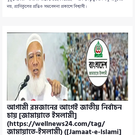
নয়, প্রাণিকুলের প্রতিও সমবেদনা প্রকাশে বিশ্বাসী।
আগামী রমজানের আগেই জাতীয় নির্বাচন
চায় [জামায়াতে ইসলামী]
(https://wellnews24.com/tag/
জামায়াতে-ইসলামী) ([Jamaat-e-Islami]