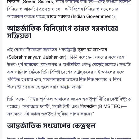
সিস্টার্স
’ (
Seven Sisters
) নামে অভিহিত করা হয়—সেই অঞ্চলে বিদেশি
বিনিয়োগ আকর্ষণে ২০২৫ সালে একটি বিশেষ বিনিয়োগ সম্মেলনের
আয়োজন করতে যাচ্ছে
ভারত সরকার
(
Indian Government
)।
আন্তর্জাতিক বিনিয়োগে ভারত সরকারের
সক্রিয়তা
এই ঘোষণা দিয়েছেন ভারতের পররাষ্ট্রমন্ত্রী
সুব্রহ্মণম জয়শঙ্কর
(
Subrahmanyam Jaishankar
)। তিনি বলেছেন, সময়ের সঙ্গে সঙ্গে
উত্তর-পূর্ব ভারতের কৌশলগত ও অর্থনৈতিক গুরুত্ব বেড়েই চলেছে। সম্প্রতি
এক ভার্চুয়াল বৈঠকে তিনি বিভিন্ন দেশের রাষ্ট্রদূতদের এই অঞ্চলের সঙ্গে
পরিচিত হওয়ার এবং সম্ভাবনাগুলো তাদের নিজ নিজ সরকার ও শিল্প
উদ্যোক্তাদের কাছে তুলে ধরার আহ্বান জানান।
তিনি বলেন, “উত্তর-পূর্বাঞ্চল আমাদের অনেক গুরুত্বপূর্ণ নীতির কেন্দ্রবিন্দুতে
রয়েছে। ‘নেবারহুড ফার্স্ট’, ‘অ্যাক্ট ইস্ট’ এবং
বিমসটেক
(
BIMSTEC
)—
সবক্ষেত্রে এই অঞ্চল গুরুত্বপূর্ণ ভূমিকা পালন করছে।”
আন্তর্জাতিক সংযোগের কেন্দ্রস্থল