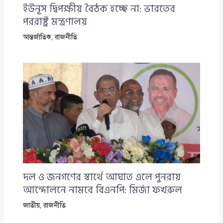
ইউনূস দ্বিপক্ষীয় বৈঠক হচ্ছে না: ভারতের
পররাষ্ট্র মন্ত্রণালয়
আন্তর্জাতিক
,
রাজনীতি
দল ও জনগণের স্বার্থে আঘাত এলে পুনরায়
আন্দোলনে নামবে বিএনপি: মির্জা ফখরুল
জাতীয়
,
রাজনীতি