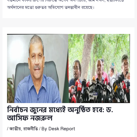
বর্তমানে ফকির গ্রুপের বিরুদ্ধে অবৈধ অর্থপাচার, জমি দখল, হত্যাকাণ্ডে
অর্থদানের মতো গুরুতর অভিযোগ তদন্তাধীন রয়েছে।
নির্বাচন জুনের মধ্যেই অনুষ্ঠিত হবে: ড.
আসিফ নজরুল
/
জাতীয়
,
রাজনীতি
/ By
Desk Report