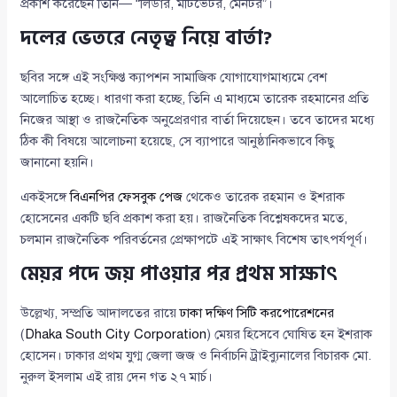
প্রকাশ করেছেন তিনি— “লিডার, মটিভেটর, মেনটর”।
দলের ভেতরে নেতৃত্ব নিয়ে বার্তা?
ছবির সঙ্গে এই সংক্ষিপ্ত ক্যাপশন সামাজিক যোগাযোগমাধ্যমে বেশ
আলোচিত হচ্ছে। ধারণা করা হচ্ছে, তিনি এ মাধ্যমে তারেক রহমানের প্রতি
নিজের আস্থা ও রাজনৈতিক অনুপ্রেরণার বার্তা দিয়েছেন। তবে তাদের মধ্যে
ঠিক কী বিষয়ে আলোচনা হয়েছে, সে ব্যাপারে আনুষ্ঠানিকভাবে কিছু
জানানো হয়নি।
একইসঙ্গে
বিএনপির ফেসবুক পেজ
থেকেও তারেক রহমান ও ইশরাক
হোসেনের একটি ছবি প্রকাশ করা হয়। রাজনৈতিক বিশ্লেষকদের মতে,
চলমান রাজনৈতিক পরিবর্তনের প্রেক্ষাপটে এই সাক্ষাৎ বিশেষ তাৎপর্যপূর্ণ।
মেয়র পদে জয় পাওয়ার পর প্রথম সাক্ষাৎ
উল্লেখ্য, সম্প্রতি আদালতের রায়ে
ঢাকা দক্ষিণ সিটি করপোরেশনের
(
Dhaka South City Corporation
) মেয়র হিসেবে ঘোষিত হন ইশরাক
হোসেন। ঢাকার প্রথম যুগ্ম জেলা জজ ও নির্বাচনি ট্রাইব্যুনালের বিচারক মো.
নুরুল ইসলাম এই রায় দেন গত ২৭ মার্চ।