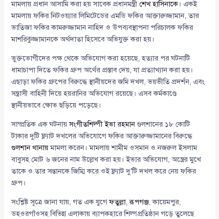
মামলায় প্রধান আসামি করা হয় সাবেক প্রধানমন্ত্রী
শেখ হাসিনাকে
। একই
মামলায় ফকির নিটওয়্যার লিমিটেডের এমডি ফকির আক্তারুজ্জামান, তার
ভাতিজা ফকির কামরুজ্জামান নাহিদ ও উপব্যবস্থাপনা পরিচালক ফকির
মাশরিকুজ্জামানকে অর্থদাতা হিসেবে অভিযুক্ত করা হয়।
ভুক্তভোগীদের পক্ষ থেকে অভিযোগ করা হয়েছে, হত্যার পর ঘটনাটি
ধামাচাপা দিতে ফকির গ্রুপ অর্থের প্রস্তাব দেয়, যা প্রত্যাখ্যান করা হয়।
এছাড়া ফকির গ্রুপের বিরুদ্ধে স্থানীয়দের জমি দখল, ভয়ভীতি প্রদর্শন, এবং
সন্ত্রাসী বাহিনী দিয়ে হয়রানির অভিযোগ রয়েছে। এসব কর্মকাণ্ডে
স্থানীয়ভাবে ক্ষোভ ছড়িয়ে পড়েছে।
সাম্প্রতিক এক ঘটনায়
সংগীতশিল্পী ইভা রহমান
গুলশানের ১৮ কোটি
টাকার দুটি ফ্ল্যাট দখলের অভিযোগে ফকির আক্তারুজ্জামানের বিরুদ্ধে
গুলশান থানায়
মামলা করেন। মামলায় শামীম ওসমান ও নজরুল ইসলাম
বাবুসহ মোট ৬ জনের নাম উল্লেখ করা হয়। ইভার অভিযোগ, অস্ত্রের মুখে
তাকে ও তার সন্তানকে জিম্মি করে ওই ফ্ল্যাট দু’টি দখল করে নেয় ফকির
গ্রুপ।
সংশ্লিষ্ট সূত্রে জানা যায়, গত এক যুগে
ফতুল্লা
,
রূপগঞ্জ
, কায়েমপুর,
ডহওরগাঁওসহ বিভিন্ন এলাকায় ব্যাপকহারে শিল্পপ্রতিষ্ঠান গড়ে তুলেছে