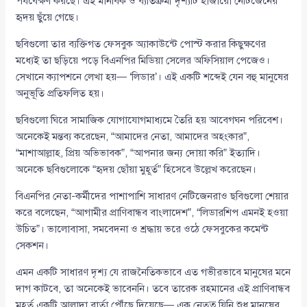
পর্যবেক্ষণ করছে। এই মানবিক ও ব্যতিক্রমী দৃশ্যটি হাজারো নেটিজেনের
হৃদয় ছুঁয়ে গেছে।
ছবিগুলো তার ব্যক্তিগত ফেসবুক অ্যাকাউন্টে পোস্ট করার কিছুক্ষণের
মধ্যেই তা ছড়িয়ে পড়ে বিএনপির মিডিয়া সেলের অফিসিয়াল পেজেও।
সেখানে ক্যাপশনে লেখা হয়— ‘লিডার’। এই একটি শব্দেই যেন বহু মানুষের
অনুভূতি প্রতিফলিত হয়।
ছবিগুলো ঘিরে সামাজিক যোগাযোগমাধ্যমে তৈরি হয় আবেগঘন পরিবেশ।
অনেকেই মন্তব্য করেছেন, “আমাদের নেতা, আমাদের অহংকার”,
“মাশাআল্লাহ, প্রিয় অভিভাবক”, “আপনার জন্য দোয়া করি” ইত্যাদি।
অনেকে ছবিগুলোকে “হৃদয় ছোঁয়া মুহূর্ত” হিসেবে উল্লেখ করেছেন।
বিএনপির নেতা-কর্মীদের পাশাপাশি সাধারণ নেটিজেনরাও ছবিগুলো শেয়ার
করে বলেছেন, “আগামীর প্রাণিবান্ধব বাংলাদেশ”, “লিডারশিপ এমনই হওয়া
উচিত”। ভালোবাসা, সমবেদনা ও শ্রদ্ধায় ভরে ওঠে ফেসবুকের কমেন্ট
সেকশন।
এমন একটি সাধারণ দৃশ্য যে রাজনৈতিকভাবে এত গভীরভাবে মানুষের মনে
দাগ কাটবে, তা অনেকেই ভাবেননি। তবে তারেক রহমানের এই প্রাণিবান্ধব
মুহূর্ত একটি আলাদা বার্তা পৌঁছে দিয়েছে— এক নেতৃত্ব যিনি শুধু মানুষের