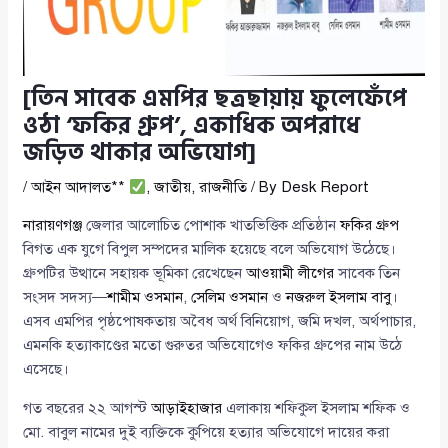
[তিন সাবেক এমপির ছত্রছায়ায় ফুলেফেঁপে
ওঠা ‘ফকির গ্রুপ’, একাধিক অপরাধে
জড়িত থাকার অভিযোগ]
/
আইন আদালত**
,
জাতীয়
,
রাজনীতি
/ By
Desk Report
নারায়ণগঞ্জ
জেলার আলোচিত পোশাক খাতভিত্তিক প্রতিষ্ঠান
ফকির গ্রুপ
বিগত এক যুগে বিপুল সম্পদের মালিক হয়েছে বলে অভিযোগ উঠেছে।
গ্রুপটির উত্থানে সহায়ক ভূমিকা রেখেছেন
আওয়ামী লীগের
সাবেক তিন
সংসদ সদস্য—
শামীম ওসমান
,
সেলিম ওসমান
ও
নজরুল ইসলাম বাবু
।
এসব এমপির পৃষ্ঠপোষকতায় অবৈধ অর্থ বিনিয়োগ, জমি দখল, অর্থপাচার,
এমনকি হত্যাকাণ্ডের মতো গুরুতর অভিযোগেও ফকির গ্রুপের নাম উঠে
এসেছে।
গত বছরের ২২ আগস্ট
আড়াইহাজার
এলাকায় শফিকুল ইসলাম শফিক ও
মো. বাবুল নামের দুই ব্যক্তিকে কুপিয়ে হত্যার অভিযোগে দায়ের করা