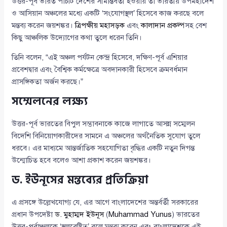
উত্তর-পূর্ব ভারত পাঁচটি দেশের সীমান্তবর্তী হওয়ায় তা ভারতীয় উপমহাদেশ
ও আসিয়ান অঞ্চলের মধ্যে একটি ‘সংযোগস্থল’ হিসেবে কাজ করছে বলে
মন্তব্য করেন জয়শঙ্কর।
ত্রিপক্ষীয় মহাসড়ক
এবং
কালাদান প্রকল্প
সহ বেশ
কিছু আঞ্চলিক উদ্যোগের কথা তুলে ধরেন তিনি।
তিনি বলেন, “এই অঞ্চল পর্যটন কেন্দ্র হিসেবে, দক্ষিণ-পূর্ব এশিয়ার
প্রবেশদ্বার এবং বৈশ্বিক কর্মক্ষেত্রে অবদানকারী হিসেবে ক্রমবর্ধমান
প্রাসঙ্গিকতা অর্জন করছে।”
সম্মেলনের লক্ষ্য
উত্তর-পূর্ব ভারতের বিপুল সম্ভাবনাকে কাজে লাগাতে আসন্ন সম্মেলন
বিদেশি বিনিয়োগকারীদের সামনে এ অঞ্চলের অর্থনৈতিক সুযোগ তুলে
ধরবে। এর মাধ্যমে আন্তর্জাতিক সহযোগিতা বৃদ্ধির একটি নতুন দিগন্ত
উন্মোচিত হবে বলেও আশা প্রকাশ করেন জয়শঙ্কর।
ড. ইউনূসের মন্তব্যের প্রতিক্রিয়া
এ প্রসঙ্গে উল্লেখযোগ্য যে, এর আগে বাংলাদেশের অন্তর্বর্তী সরকারের
প্রধান উপদেষ্টা
ড. মুহাম্মদ ইউনূস
(
Muhammad Yunus
) ভারতের
উত্তর-পূর্বাঞ্চলকে ‘স্থলবেষ্টিত’ বলে মন্তব্য করেন এবং বাংলাদেশকে এই