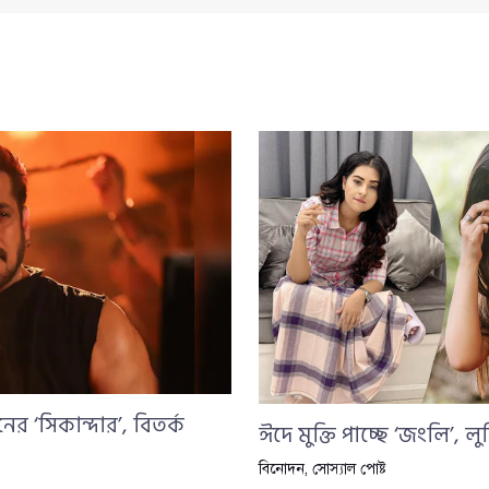
ের ‘সিকান্দার’, বিতর্ক
ঈদে মুক্তি পাচ্ছে ‘জংলি’, লু
বিনোদন
,
সোস্যাল পোষ্ট