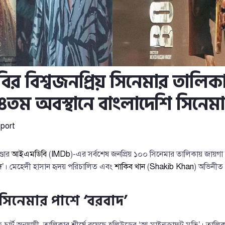
 বিশ্বজনপ্রিয় সিনেমার তালিক
৪৪তম অবস্থানে বাংলাদেশি সিনেমা
port
্ডার
আইএমডিবি
(
IMDb
)-এর সর্বশেষ জনপ্রিয় ১০০ সিনেমার তালিকায় জায়গা
দ
’। মেহেদী হাসান হৃদয় পরিচালিত এবং
শাকিব খান
(
Shakib Khan
) অভিনীত
 সিনেমার পাশে ‘বরবাদ’
্ট অনুযায়ী, তালিকার শীর্ষে রয়েছে হলিউডের ‘আ মাইনক্রাফট মুভি’। তালি