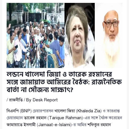
লন্ডনে খালেদা জিয়া ও তারেক রহমানের
সঙ্গে জামায়াত আমিরের বৈঠক: রাজনৈতিক
বার্তা না সৌজন্য সাক্ষাৎ?
/
রাজনীতি
/ By
Desk Report
বিএনপি
(
BNP
) চেয়ারপারসন
খালেদা জিয়া
(
Khaleda Zia
) ও ভারপ্রাপ্ত
চেয়ারম্যান
তারেক রহমান
(
Tarique Rahman
)-এর সঙ্গে বৈঠক করেছেন
জামায়াতে ইসলামী
(
Jamaat-e-Islami
)-র আমির
শফিকুর রহমান