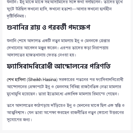
শুনানি। ইনু মাঝে মাঝে সহআসামিদের সঙ্গে কথা বলছিলেন। তাদের মুখে
ফুটে উঠছিল কখনো হাসি, কখনো হতাশা—আবার কখনো দ্ব্যর্থহীন
দৃষ্টিবিনিময়।
শুনানির রায় ও পরবর্তী পদক্ষেপ
শুনানি শেষে আদালত একটি নতুন মামলায় ইনু ও মেননকে গ্রেপ্তার
দেখানোর আবেদন মঞ্জুর করেন। এরপর তাদের কড়া নিরাপত্তায়
আদালতের হাজতখানায় ফেরত নেওয়া হয়।
ফ্যাসিবাদবিরোধী আন্দোলনের পরিণতি
শেখ হাসিনা
(
Sheikh Hasina
) সরকারের পতনের পর ফ্যাসিবাদবিরোধী
আন্দোলনের প্রেক্ষাপটে ইনু ও মেননসহ বিভিন্ন রাজনৈতিক নেতা মামলার
মুখোমুখি হয়েছেন। তারা ইতোমধ্যে একাধিক মামলায় রিমান্ডে গেছেন।
তবে আদালতের কাঠগড়ায় দাঁড়িয়েও ইনু ও মেননের মাঝে ছিল এক স্বস্তি ও
আত্মবিশ্বাস। যেন তারা অপেক্ষা করছেন রাজনীতির নতুন কোনো উত্তরণের
সুযোগের জন্য।