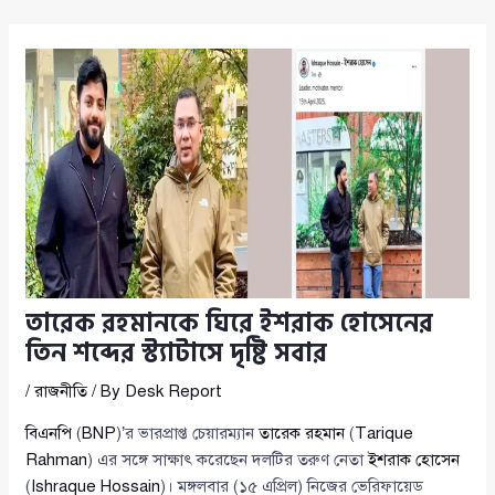
তারেক রহমানকে ঘিরে ইশরাক হোসেনের
তিন শব্দের স্ট্যাটাসে দৃষ্টি সবার
/
রাজনীতি
/ By
Desk Report
বিএনপি
(
BNP
)’র ভারপ্রাপ্ত চেয়ারম্যান
তারেক রহমান
(
Tarique
Rahman
) এর সঙ্গে সাক্ষাৎ করেছেন দলটির তরুণ নেতা
ইশরাক হোসেন
(
Ishraque Hossain
)। মঙ্গলবার (১৫ এপ্রিল) নিজের ভেরিফায়েড