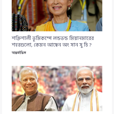
শক্তিশালী ভূমিকম্পে লন্ডভন্ড মিয়ানমারের
শহরগুলো, কেমন আছেন অং সান সু চি ?
আন্তর্জাতিক