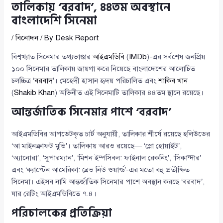
তালিকায় ‘বরবাদ’, ৪৪তম অবস্থানে
বাংলাদেশি সিনেমা
/
বিনোদন
/ By
Desk Report
বিশ্বখ্যাত সিনেমার তথ্যভাণ্ডার
আইএমডিবি
(
IMDb
)-এর সর্বশেষ জনপ্রিয়
১০০ সিনেমার তালিকায় জায়গা করে নিয়েছে বাংলাদেশের আলোচিত
চলচ্চিত্র ‘
বরবাদ
’। মেহেদী হাসান হৃদয় পরিচালিত এবং
শাকিব খান
(
Shakib Khan
) অভিনীত এই সিনেমাটি তালিকার ৪৪তম স্থানে রয়েছে।
আন্তর্জাতিক সিনেমার পাশে ‘বরবাদ’
আইএমডিবির আপডেটকৃত চার্ট অনুযায়ী, তালিকার শীর্ষে রয়েছে হলিউডের
‘আ মাইনক্রাফট মুভি’। তালিকায় আরও রয়েছে— ‘স্নো হোয়াইট’,
‘অ্যানোরা’, ‘সুপারম্যান’, ‘মিশন ইম্পসিবল: ফাইনাল রেকনিং’, ‘সিকান্দার’
এবং ‘ক্যাপ্টেন আমেরিকা: ব্রেভ নিউ ওয়ার্ল্ড’-এর মতো বহু প্রতীক্ষিত
সিনেমা। এইসব নামি আন্তর্জাতিক সিনেমার পাশে অবস্থান করছে ‘বরবাদ’,
যার রেটিং আইএমডিবিতে ৭.৪।
পরিচালকের প্রতিক্রিয়া