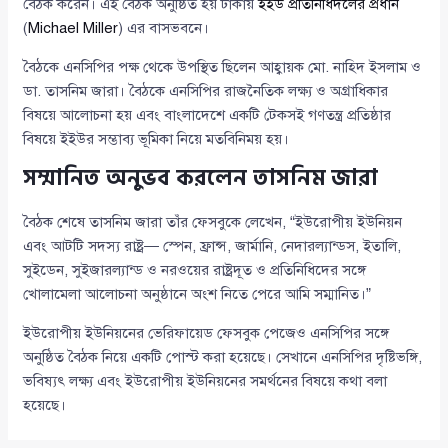
বৈঠক করেন। এই বৈঠক অনুষ্ঠিত হয় ঢাকায়
ইইউ প্রতিনিধিদলের প্রধান
(
Michael Miller
) এর বাসভবনে।
বৈঠকে এনসিপির পক্ষ থেকে উপস্থিত ছিলেন আহ্বায়ক মো. নাহিদ ইসলাম ও
ডা. তাসনিম জারা। বৈঠকে এনসিপির রাজনৈতিক লক্ষ্য ও অগ্রাধিকার
বিষয়ে আলোচনা হয় এবং বাংলাদেশে একটি টেকসই গণতন্ত্র প্রতিষ্ঠার
বিষয়ে ইইউর সম্ভাব্য ভূমিকা নিয়ে মতবিনিময় হয়।
সম্মানিত অনুভব করলেন তাসনিম জারা
বৈঠক শেষে তাসনিম জারা তাঁর ফেসবুকে লেখেন, “ইউরোপীয় ইউনিয়ন
এবং আটটি সদস্য রাষ্ট্র— স্পেন, ফ্রান্স, জার্মানি, নেদারল্যান্ডস, ইতালি,
সুইডেন, সুইজারল্যান্ড ও নরওয়ের রাষ্ট্রদূত ও প্রতিনিধিদের সঙ্গে
খোলামেলা আলোচনা অনুষ্ঠানে অংশ নিতে পেরে আমি সম্মানিত।”
ইউরোপীয় ইউনিয়নের ভেরিফায়েড ফেসবুক পেজেও এনসিপির সঙ্গে
অনুষ্ঠিত বৈঠক নিয়ে একটি পোস্ট করা হয়েছে। সেখানে এনসিপির দৃষ্টিভঙ্গি,
ভবিষ্যৎ লক্ষ্য এবং ইউরোপীয় ইউনিয়নের সমর্থনের বিষয়ে কথা বলা
হয়েছে।