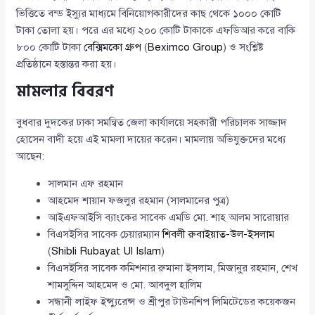
ভিত্তিতে বন্ড ইস্যুর মাধ্যমে বিনিয়োগকারীদের কাছ থেকে ১০০০ কোটি
টাকা তোলা হয়। পরে এর মধ্যে ২০০ কোটি টাকাকে এফডিআর করে বাকি
৮০০ কোটি টাকা
বেক্সিমকো গ্রুপ
(
Beximco Group
) ও সংশ্লিষ্ট
প্রতিষ্ঠানে হস্তান্তর করা হয়।
মামলার বিবরণ
বুধবার দুদকের ঢাকা সমন্বিত জেলা কার্যালয়ে সহকারী পরিচালক সাজ্জাদ
হোসেন বাদী হয়ে এই মামলা দায়ের করেন। মামলায় অভিযুক্তদের মধ্যে
আছেন:
সালমান এফ রহমান
আহমেদ শায়ান ফজলুর রহমান (সালমানের পুত্র)
আইএফআইসি ব্যাংকের সাবেক এমডি মো. শাহ আলম সারোয়ার
বিএসইসির সাবেক চেয়ারম্যান
শিবলী রুবাইয়াত-উল-ইসলাম
(
Shibli Rubayat Ul Islam
)
বিএসইসির সাবেক কমিশনার রুমানা ইসলাম, মিজানুর রহমান, শেখ
শামসুদ্দিন আহমেদ ও মো. আবদুল হালিম
সন্ধানী লাইফ ইন্স্যুরেন্স ও শ্রীপুর টাউনশিপ লিমিটেডের কয়েকজন