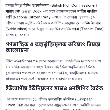
ঢাকায় নিযুক্ত
ব্রিটিশ হাইকমিশনার
(
British High Commissioner
)
সারাহ কুক
(
Sarah Cook
)-এর সঙ্গে বৈঠক করেছেন
জাতীয় নাগরিক
পার্টি
(
National Citizen Party – NCP
)’র নেতারা। বুধবার (১৬
এপ্রিল) ঢাকায় অনুষ্ঠিত এই বৈঠকে এনসিপির আহ্বায়ক
মো. নাহিদ ইসলাম
(
Nahid Islam
) ও জ্যেষ্ঠ যুগ্ম সদস্যসচিব
তাসনিম জারা
(
Tasnim Zara
)
অংশগ্রহণ করেন।
গণতান্ত্রিক ও অন্তর্ভুক্তিমূলক ভবিষ্যৎ বিষয়ে
আলোচনা
ব্রিটিশ হাইকমিশনের পক্ষ থেকে জানানো হয়, রাজনৈতিক দলগুলোর সঙ্গে
ধারাবাহিক আলোচনার অংশ হিসেবে এই বৈঠক অনুষ্ঠিত হয়। বৈঠকে
যুক্তরাজ্যের পক্ষ থেকে বাংলাদেশের গণতান্ত্রিক, অন্তর্ভুক্তিমূলক ও সমৃদ্ধ
ভবিষ্যতের পথে সমর্থন অব্যাহত রাখার আশ্বাস দেওয়া হয়।
ইউরোপীয় ইউনিয়নের সঙ্গেও এনসিপির বৈঠক
এর আগে মঙ্গলবার (১৫ এপ্রিল)
ইউরোপীয় ইউনিয়ন
(
European
Union
) এবং এর সদস্য দেশগুলোর রাষ্ট্রদূতদের সঙ্গেও এনসিপি নেতারা