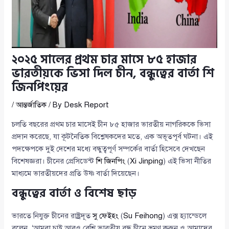
২০২৫ সালের প্রথম চার মাসে ৮৫ হাজার
ভারতীয়কে ভিসা দিল চীন, বন্ধুত্বের বার্তা শি
জিনপিংয়ের
/
আন্তর্জাতিক
/ By
Desk Report
চলতি বছরের প্রথম চার মাসেই চীন ৮৫ হাজার ভারতীয় নাগরিককে ভিসা
প্রদান করেছে, যা কূটনৈতিক বিশ্লেষকদের মতে, এক অভূতপূর্ব ঘটনা। এই
পদক্ষেপকে দুই দেশের মধ্যে বন্ধুত্বপূর্ণ সম্পর্কের বার্তা হিসেবে দেখছেন
বিশেষজ্ঞরা। চীনের প্রেসিডেন্ট
শি জিনপিং
(
Xi Jinping
) এই ভিসা নীতির
মাধ্যমে ভারতীয়দের প্রতি উষ্ণ বার্তা দিয়েছেন।
বন্ধুত্বের বার্তা ও বিশেষ ছাড়
ভারতে নিযুক্ত চীনের রাষ্ট্রদূত
সু ফেইহং
(
Su Feihong
) এক্স হ্যান্ডেলে
বলেন, ‘আমরা চাই আরও বেশি ভারতীয় বন্ধু চীনে ভ্রমণ করুন ও আমাদের