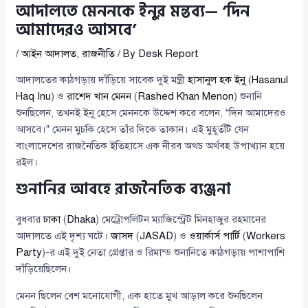
আদালতে মেননকে ইনুর মন্তব্য— ‘দিন
আমাদেরও আসবে’
/
আইন আদালত
,
রাজনীতি
/ By
Desk Report
আদালতের কাঠগড়ায় দাঁড়িয়ে সাবেক দুই মন্ত্রী
হাসানুল হক ইনু
(
Hasanul
Haq Inu
) ও
রাশেদ খান মেনন
(
Rashed Khan Menon
) শুনানি
শুনছিলেন, তখনই ইনু হেসে মেননকে উদ্দেশ করে বলেন, “দিন আমাদেরও
আসবে।” মেনন মুচকি হেসে তাঁর দিকে তাকান। এই মুহূর্তটি যেন
বাংলাদেশের রাজনৈতিক ইতিহাসে এক নীরব অথচ অর্থবহ উপাখ্যান হয়ে
রইল।
শুনানির আবহে রাজনৈতিক ব্যঞ্জনা
বুধবার
ঢাকা
(
Dhaka
) মেট্রোপলিটন ম্যাজিস্ট্রেট মিনহাজুর রহমানের
আদালতে এই দৃশ্য ঘটে।
জাসদ
(
JASAD
) ও
ওয়ার্কার্স পার্টি
(
Workers
Party
)-র এই দুই নেতা গ্রেপ্তার ও রিমান্ড শুনানিতে কাঠগড়ায় পাশাপাশি
দাঁড়িয়েছিলেন।
মেনন ছিলেন বেশ মনোযোগী, এক হাতে মুখ আড়াল করে শুনছিলেন