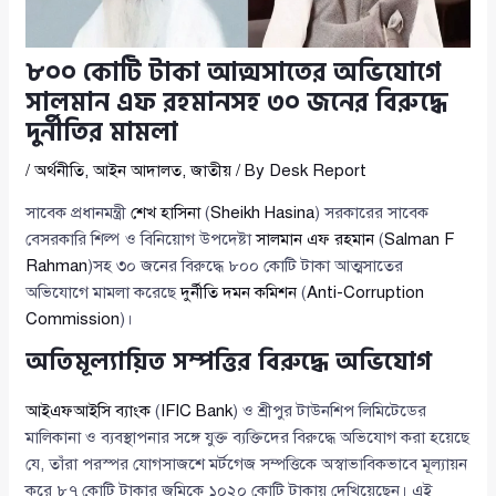
৮০০ কোটি টাকা আত্মসাতের অভিযোগে
সালমান এফ রহমানসহ ৩০ জনের বিরুদ্ধে
দুর্নীতির মামলা
/
অর্থনীতি
,
আইন আদালত
,
জাতীয়
/ By
Desk Report
সাবেক প্রধানমন্ত্রী
শেখ হাসিনা
(
Sheikh Hasina
) সরকারের সাবেক
বেসরকারি শিল্প ও বিনিয়োগ উপদেষ্টা
সালমান এফ রহমান
(
Salman F
Rahman
)সহ ৩০ জনের বিরুদ্ধে ৮০০ কোটি টাকা আত্মসাতের
অভিযোগে মামলা করেছে
দুর্নীতি দমন কমিশন
(
Anti-Corruption
Commission
)।
অতিমূল্যায়িত সম্পত্তির বিরুদ্ধে অভিযোগ
আইএফআইসি ব্যাংক
(
IFIC Bank
) ও শ্রীপুর টাউনশিপ লিমিটেডের
মালিকানা ও ব্যবস্থাপনার সঙ্গে যুক্ত ব্যক্তিদের বিরুদ্ধে অভিযোগ করা হয়েছে
যে, তাঁরা পরস্পর যোগসাজশে মর্টগেজ সম্পত্তিকে অস্বাভাবিকভাবে মূল্যায়ন
করে ৮৭ কোটি টাকার জমিকে ১০২০ কোটি টাকায় দেখিয়েছেন। এই