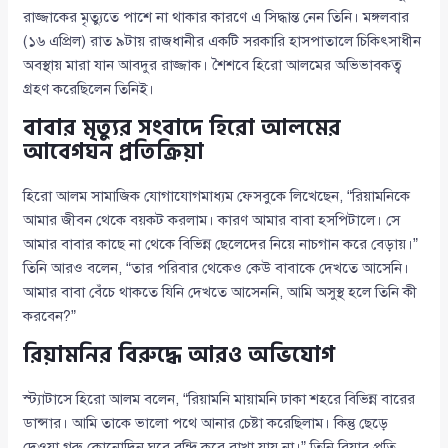
রাজ্জাকের মৃত্যুতে পাশে না থাকার কারণে এ সিদ্ধান্ত নেন তিনি। মঙ্গলবার
(১৬ এপ্রিল) রাত ৯টায় রাজধানীর একটি সরকারি হাসপাতালে চিকিৎসাধীন
অবস্থায় মারা যান আবদুর রাজ্জাক। শৈশবে হিরো আলমের অভিভাবকত্ব
গ্রহণ করেছিলেন তিনিই।
বাবার মৃত্যুর সংবাদে হিরো আলমের
আবেগঘন প্রতিক্রিয়া
হিরো আলম সামাজিক যোগাযোগমাধ্যম ফেসবুকে লিখেছেন, “রিয়ামনিকে
আমার জীবন থেকে বয়কট করলাম। কারণ আমার বাবা হসপিটালে। সে
আমার বাবার কাছে না থেকে বিভিন্ন ছেলেদের নিয়ে নাচগান করে বেড়ায়।”
তিনি আরও বলেন, “তার পরিবার থেকেও কেউ বাবাকে দেখতে আসেনি।
আমার বাবা বেঁচে থাকতে যিনি দেখতে আসেননি, আমি অসুস্থ হলে তিনি কী
করবেন?”
রিয়ামনির বিরুদ্ধে আরও অভিযোগ
স্ট্যাটাসে হিরো আলম বলেন, “রিয়ামনি মায়ামনি ঢাকা শহরে বিভিন্ন বারের
ডান্সার। আমি তাকে ভালো পথে আনার চেষ্টা করেছিলাম। কিন্তু ছেড়ে
দেওয়া গরু কোনোদিন ঘরে বন্দি করে রাখা যায় না।” তিনি রিয়ার প্রতি