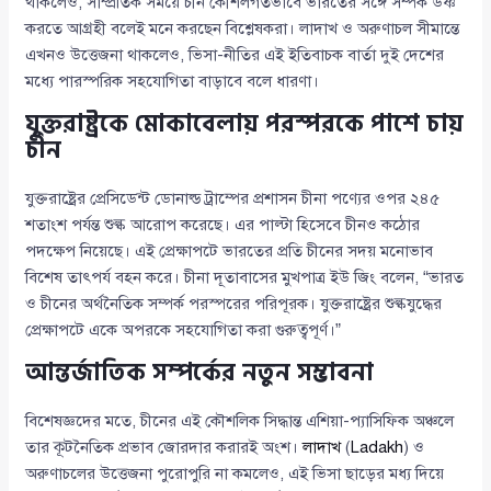
থাকলেও, সাম্প্রতিক সময়ে চীন কৌশলগতভাবে ভারতের সঙ্গে সম্পর্ক উষ্ণ
করতে আগ্রহী বলেই মনে করছেন বিশ্লেষকরা। লাদাখ ও অরুণাচল সীমান্তে
এখনও উত্তেজনা থাকলেও, ভিসা-নীতির এই ইতিবাচক বার্তা দুই দেশের
মধ্যে পারস্পরিক সহযোগিতা বাড়াবে বলে ধারণা।
যুক্তরাষ্ট্রকে মোকাবেলায় পরস্পরকে পাশে চায়
চীন
যুক্তরাষ্ট্রের প্রেসিডেন্ট ডোনাল্ড ট্রাম্পের প্রশাসন চীনা পণ্যের ওপর ২৪৫
শতাংশ পর্যন্ত শুল্ক আরোপ করেছে। এর পাল্টা হিসেবে চীনও কঠোর
পদক্ষেপ নিয়েছে। এই প্রেক্ষাপটে ভারতের প্রতি চীনের সদয় মনোভাব
বিশেষ তাৎপর্য বহন করে। চীনা দূতাবাসের মুখপাত্র ইউ জিং বলেন, “ভারত
ও চীনের অর্থনৈতিক সম্পর্ক পরস্পরের পরিপূরক। যুক্তরাষ্ট্রের শুল্কযুদ্ধের
প্রেক্ষাপটে একে অপরকে সহযোগিতা করা গুরুত্বপূর্ণ।”
আন্তর্জাতিক সম্পর্কের নতুন সম্ভাবনা
বিশেষজ্ঞদের মতে, চীনের এই কৌশলিক সিদ্ধান্ত এশিয়া-প্যাসিফিক অঞ্চলে
তার কূটনৈতিক প্রভাব জোরদার করারই অংশ।
লাদাখ
(
Ladakh
) ও
অরুণাচলের উত্তেজনা পুরোপুরি না কমলেও, এই ভিসা ছাড়ের মধ্য দিয়ে