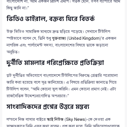
বাংলাদেশি না, আমি একজন ব্রিটিশ এমপি। সতর্ক হোন, ওসব ব্যাপারে আমি
কিছু জানি না।”
ভিডিও ভাইরাল, বক্তব্য ঘিরে বিতর্ক
উক্ত ভিডিও সামাজিক মাধ্যমে দ্রুত ছড়িয়ে পড়েছে। সেখানে টিউলিপ
স্পষ্টভাবে বলেন যে, তিনি শুধু
যুক্তরাজ্য
(
United Kingdom
)’র একজন
নাগরিক এবং পার্লামেন্ট সদস্য, বাংলাদেশের বিষয়ে তাকে জড়ানো
অনুচিত।
দুর্নীতি মামলার পরিপ্রেক্ষিতে প্রতিক্রিয়া
প্লট দুর্নীতির অভিযোগে বাংলাদেশে টিউলিপের বিরুদ্ধে গ্রেপ্তারি পরোয়ানা
জারি করা হয়েছে বলে সূত্র জানিয়েছে। এ বিষয়ে প্রতিক্রিয়া জানাতে গিয়ে
টিউলিপ বলেন, “আমি কোনো ভুল করিনি। এমন কোনো প্রমাণ নেই। এটা
রাজনৈতিক উদ্দেশ্যপ্রণোদিত অপপ্রচার।”
সাংবাদিকদের প্রশ্নের উত্তরে মন্তব্য
লন্ডনে নিজ বাসার বাইরে
স্কাই নিউজ
(
Sky News
)-কে দেওয়া এক
সাক্ষাৎকারে তিনি এসব কথা বলেন। প্রশ্ন করা হলে, তিনি অভিযোগগুলোকে