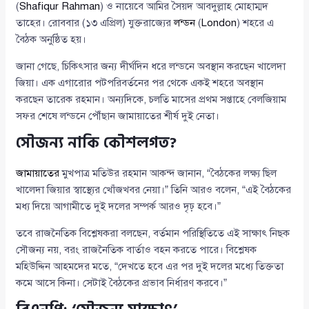
(
Shafiqur Rahman
) ও নায়েবে আমির সৈয়দ আবদুল্লাহ মোহাম্মদ
তাহের। রোববার (১৩ এপ্রিল) যুক্তরাজ্যের
লন্ডন
(
London
) শহরে এ
বৈঠক অনুষ্ঠিত হয়।
জানা গেছে, চিকিৎসার জন্য দীর্ঘদিন ধরে লন্ডনে অবস্থান করছেন খালেদা
জিয়া। এক এগারোর পটপরিবর্তনের পর থেকে একই শহরে অবস্থান
করছেন তারেক রহমান। অন্যদিকে, চলতি মাসের প্রথম সপ্তাহে বেলজিয়াম
সফর শেষে লন্ডনে পৌঁছান জামায়াতের শীর্ষ দুই নেতা।
সৌজন্য নাকি কৌশলগত?
জামায়াতের
মুখপাত্র মতিউর রহমান আকন্দ জানান, “বৈঠকের লক্ষ্য ছিল
খালেদা জিয়ার স্বাস্থ্যের খোঁজখবর নেয়া।” তিনি আরও বলেন, “এই বৈঠকের
মধ্য দিয়ে আগামীতে দুই দলের সম্পর্ক আরও দৃঢ় হবে।”
তবে রাজনৈতিক বিশ্লেষকরা বলছেন, বর্তমান পরিস্থিতিতে এই সাক্ষাৎ নিছক
সৌজন্য নয়, বরং রাজনৈতিক বার্তাও বহন করতে পারে। বিশ্লেষক
মহিউদ্দিন আহমদের মতে, “দেখতে হবে এর পর দুই দলের মধ্যে তিক্ততা
কমে আসে কিনা। সেটাই বৈঠকের প্রভাব নির্ধারণ করবে।”