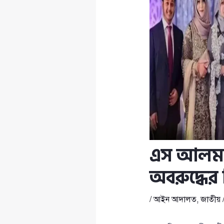
এস আলম গ
অবরুদ্ধের 
/
আইন আদালত
,
জাতীয়