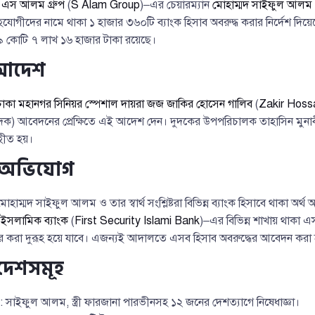
ী
এস আলম গ্রুপ
(
S Alam Group
)–এর চেয়ারম্যান
মোহাম্মদ সাইফুল আলম
সহযোগীদের নামে থাকা ১ হাজার ৩৬০টি ব্যাংক হিসাব অবরুদ্ধ করার নির্দেশ 
৯ কোটি ৭ লাখ ১৬ হাজার টাকা রয়েছে।
আদেশ
ঢাকা মহানগর সিনিয়র স্পেশাল দায়রা জজ জাকির হোসেন গালিব
(
Zakir Hossa
(দুদক) আবেদনের প্রেক্ষিতে এই আদেশ দেন। দুদকের উপপরিচালক তাহাসিন মু
হীত হয়।
ও অভিযোগ
হাম্মদ সাইফুল আলম ও তার স্বার্থ সংশ্লিষ্টরা বিভিন্ন ব্যাংক হিসাবে থাকা অর্থ অন্যত
টি ইসলামিক ব্যাংক
(
First Security Islami Bank
)–এর বিভিন্ন শাখায় থাকা 
দ্ধার করা দুরূহ হয়ে যাবে। এজন্যই আদালতে এসব হিসাব অবরুদ্ধের আবেদন করা
েশসমূহ
 সাইফুল আলম, স্ত্রী ফারজানা পারভীনসহ ১২ জনের দেশত্যাগে নিষেধাজ্ঞা।