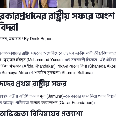
রকারপ্রধানের রাষ্ট্রীয় সফরে অংশ
াবিদরা
নোদন
,
মতামত
/ By
Desk Report
ারপ্রধানের রাষ্ট্রীয় সফরের অংশ হিসেবে চারজন জাতীয় নারী ক্রীড়াবিদ কাতার স
ড. মুহাম্মদ ইউনূস
(
Muhammad Yunus
)–এর সফরসঙ্গী হিসেবে। এই ঐতিহা
ফিদা খন্দকার
(
Afida Khandakar
), ⁠
শাহেদা আক্তার রিপা
(
Shaheda Akter
(
Sumaiya Akter
) ও
শারমিন সুলতানা
(
Sharmin Sultana
)।
দদের প্রথম রাষ্ট্রীয় সফর
্ধ্যায় রাষ্ট্রীয় অতিথি ভবন
যমুনা
(
Jamuna
)–তে কাতার সফর নিয়ে প্রধান উপদেষ্
 আমন্ত্রণ পাঠিয়েছে
কাতার ফাউন্ডেশন
(
Qatar Foundation
)।
ও অভিজ্ঞতা বিনিময়ের প্রত্যাশা