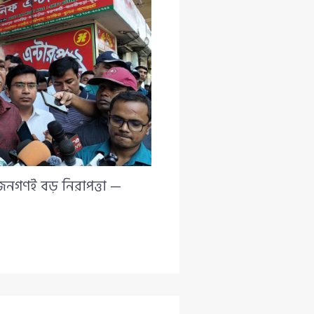
 জনগণই বড় নিরাপত্তা —