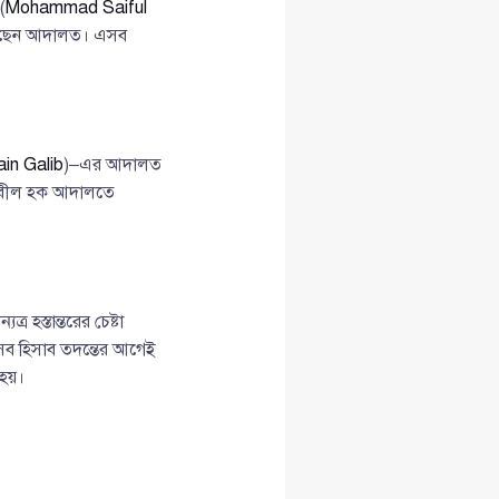
(
Mohammad Saiful
দিয়েছেন আদালত। এসব
in Galib
)–এর আদালত
নাবীল হক আদালতে
্র হস্তান্তরের চেষ্টা
এসব হিসাব তদন্তের আগেই
 হয়।