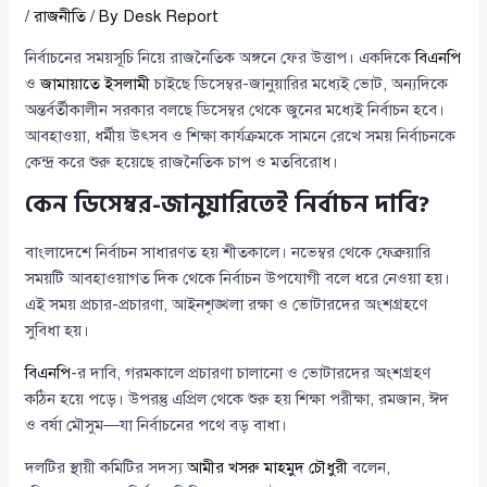
/
রাজনীতি
/ By
Desk Report
নির্বাচনের সময়সূচি নিয়ে রাজনৈতিক অঙ্গনে ফের উত্তাপ। একদিকে
বিএনপি
ও
জামায়াতে ইসলামী
চাইছে ডিসেম্বর-জানুয়ারির মধ্যেই ভোট, অন্যদিকে
অন্তর্বর্তীকালীন সরকার বলছে ডিসেম্বর থেকে জুনের মধ্যেই নির্বাচন হবে।
আবহাওয়া, ধর্মীয় উৎসব ও শিক্ষা কার্যক্রমকে সামনে রেখে সময় নির্বাচনকে
কেন্দ্র করে শুরু হয়েছে রাজনৈতিক চাপ ও মতবিরোধ।
কেন ডিসেম্বর-জানুয়ারিতেই নির্বাচন দাবি?
বাংলাদেশে নির্বাচন সাধারণত হয় শীতকালে। নভেম্বর থেকে ফেব্রুয়ারি
সময়টি আবহাওয়াগত দিক থেকে নির্বাচন উপযোগী বলে ধরে নেওয়া হয়।
এই সময় প্রচার-প্রচারণা, আইনশৃঙ্খলা রক্ষা ও ভোটারদের অংশগ্রহণে
সুবিধা হয়।
বিএনপি
-র দাবি, গরমকালে প্রচারণা চালানো ও ভোটারদের অংশগ্রহণ
কঠিন হয়ে পড়ে। উপরন্তু এপ্রিল থেকে শুরু হয় শিক্ষা পরীক্ষা, রমজান, ঈদ
ও বর্ষা মৌসুম—যা নির্বাচনের পথে বড় বাধা।
দলটির স্থায়ী কমিটির সদস্য
আমীর খসরু মাহমুদ চৌধুরী
বলেন,