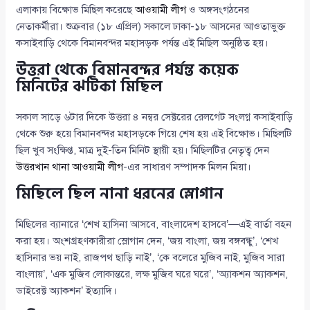
এলাকায় বিক্ষোভ মিছিল করেছে
আওয়ামী লীগ
ও অঙ্গসংগঠনের
নেতাকর্মীরা। শুক্রবার (১৮ এপ্রিল) সকালে ঢাকা-১৮ আসনের আওতাভুক্ত
কসাইবাড়ি থেকে বিমানবন্দর মহাসড়ক পর্যন্ত এই মিছিল অনুষ্ঠিত হয়।
উত্তরা থেকে বিমানবন্দর পর্যন্ত কয়েক
মিনিটের ঝটিকা মিছিল
সকাল সাড়ে ৬টার দিকে উত্তরা ৪ নম্বর সেক্টরের রেলগেট সংলগ্ন কসাইবাড়ি
থেকে শুরু হয়ে বিমানবন্দর মহাসড়কে গিয়ে শেষ হয় এই বিক্ষোভ। মিছিলটি
ছিল খুব সংক্ষিপ্ত, মাত্র দুই-তিন মিনিট স্থায়ী হয়। মিছিলটির নেতৃত্ব দেন
উত্তরখান থানা আওয়ামী লীগ
-এর সাধারণ সম্পাদক মিলন মিয়া।
মিছিলে ছিল নানা ধরনের স্লোগান
মিছিলের ব্যানারে ‘শেখ হাসিনা আসবে, বাংলাদেশ হাসবে’—এই বার্তা বহন
করা হয়। অংশগ্রহণকারীরা স্লোগান দেন, ‘জয় বাংলা, জয় বঙ্গবন্ধু’, ‘শেখ
হাসিনার ভয় নাই, রাজপথ ছাড়ি নাই’, ‘কে বলেরে মুজিব নাই, মুজিব সারা
বাংলায়’, ‘এক মুজিব লোকান্তরে, লক্ষ মুজিব ঘরে ঘরে’, ‘অ্যাকশন অ্যাকশন,
ডাইরেক্ট অ্যাকশন’ ইত্যাদি।