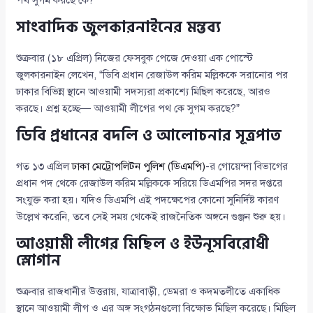
পথ সুগম করছে কে?
সাংবাদিক জুলকারনাইনের মন্তব্য
শুক্রবার (১৮ এপ্রিল) নিজের ফেসবুক পেজে দেওয়া এক পোস্টে
জুলকারনাইন লেখেন, “ডিবি প্রধান রেজাউল করিম মল্লিককে সরানোর পর
ঢাকার বিভিন্ন স্থানে আওয়ামী সদস্যরা প্রকাশ্যে মিছিল করেছে, আরও
করছে। প্রশ্ন হচ্ছে— আওয়ামী লীগের পথ কে সুগম করছে?”
ডিবি প্রধানের বদলি ও আলোচনার সূত্রপাত
গত ১৩ এপ্রিল
ঢাকা মেট্রোপলিটন পুলিশ (ডিএমপি)
-র গোয়েন্দা বিভাগের
প্রধান পদ থেকে রেজাউল করিম মল্লিককে সরিয়ে ডিএমপির সদর দপ্তরে
সংযুক্ত করা হয়। যদিও ডিএমপি এই পদক্ষেপের কোনো সুনির্দিষ্ট কারণ
উল্লেখ করেনি, তবে সেই সময় থেকেই রাজনৈতিক অঙ্গনে গুঞ্জন শুরু হয়।
আওয়ামী লীগের মিছিল ও ইউনূসবিরোধী
স্লোগান
শুক্রবার রাজধানীর উত্তরায়, যাত্রাবাড়ী, ডেমরা ও কদমতলীতে একাধিক
স্থানে আওয়ামী লীগ ও এর অঙ্গ সংগঠনগুলো বিক্ষোভ মিছিল করেছে। মিছিল