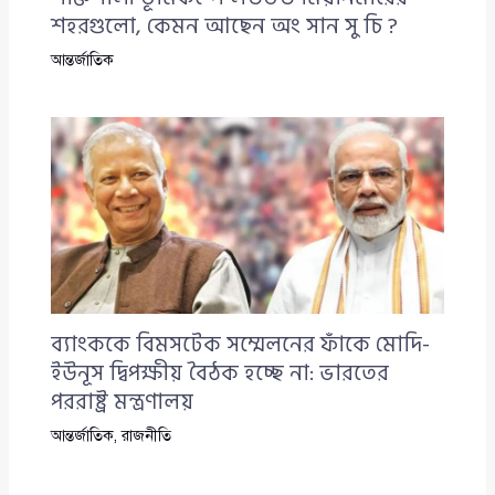
শহরগুলো, কেমন আছেন অং সান সু চি ?
আন্তর্জাতিক
ব্যাংককে বিমসটেক সম্মেলনের ফাঁকে মোদি-
ইউনূস দ্বিপক্ষীয় বৈঠক হচ্ছে না: ভারতের
পররাষ্ট্র মন্ত্রণালয়
আন্তর্জাতিক
,
রাজনীতি