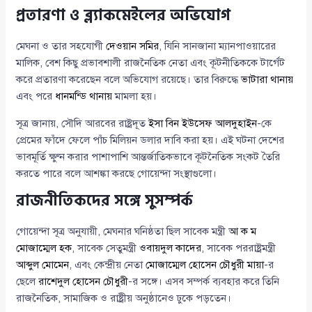
প্রতারণা ও ব্ল্যাকমেইলের অভিযোগ
মেঘনা ও তার সহযোগী
দেওয়ান সমির
, যিনি সানজানা ম্যানপাওয়ারের
মালিক, বেশ কিছু প্রভাবশালী রাজনৈতিক নেতা এবং কূটনীতিককে টার্গেট
করে প্রতারণা করেছেন বলে অভিযোগ রয়েছে। তার বিরুদ্ধে
ভাটারা থানায়
এবং পরে
ধানমন্ডি থানায়
মামলা হয়।
সূত্র জানায়, সৌদি আরবের রাষ্ট্রদূত
ইসা বিন ইউসেফ আলদুহাইন
-কে
প্রেমের ফাঁদে ফেলে পাঁচ মিলিয়ন ডলার দাবি করা হয়। এই ঘটনা দেশের
ভাবমূর্তি ক্ষুণ্ন করার পাশাপাশি আন্তর্জাতিকভাবে কূটনৈতিক সংকট তৈরি
করতে পারে বলে আশঙ্কা করছে গোয়েন্দা সংস্থাগুলো।
রাজনীতিকদের সঙ্গে সুসম্পর্ক
গোয়েন্দা সূত্র অনুযায়ী, মেঘনার ঘনিষ্ঠতা ছিল সাবেক মন্ত্রী
আ ক ম
মোজাম্মেল হক
, সাবেক সেতুমন্ত্রী
ওবায়দুল কাদের
, সাবেক পররাষ্ট্রমন্ত্রী
আব্দুল মোমেন
, এবং কেন্দ্রীয় নেতা
মোজাম্মেল হোসেন চৌধুরী মায়া
-র
ছেলে
রাশেদুল হোসেন চৌধুরী
-র সঙ্গে। এসব সম্পর্ক ব্যবহার করে তিনি
রাজনৈতিক, সামাজিক ও রাষ্ট্রীয় অনুষ্ঠানেও ঢুকে পড়তেন।