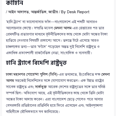
কাহিনি
/
আইন আদালত
,
আন্তর্জাতিক
,
জাতীয়
/ By
Desk Report
‘হানি ট্র্যাপ’ বা ভালোবাসার ফাঁদ—বাংলাদেশে এই শব্দটি আবারও
আলোচনার কেন্দ্রে। সম্প্রতি মডেল
মেঘনা আলম
-এর গ্রেপ্তারের পর তার
প্রেমঘটিত প্রতারণার মাধ্যমে কূটনীতিকদের কাছ থেকে মোটা অঙ্কের টাকা
হাতিয়ে নেওয়ার বিষয়টি প্রকাশ্যে আসে। তদন্তে উঠে এসেছে আরও
চাঞ্চল্যকর তথ্য—তার ‘ফাঁদে’ পড়েছেন অন্তত দুই বিদেশি রাষ্ট্রদূত ও
একাধিক প্রভাবশালী রাজনৈতিক নেতা, সাংবাদিক ও ব্যবসায়ী।
হানি ট্র্যাপে বিদেশি রাষ্ট্রদূত
ঢাকা মহানগর গোয়েন্দা পুলিশ (ডিবি)
-এর তথ্যমতে, ইংরেজিতে দক্ষ
মেঘনা
আলম
সহজেই বিদেশিদের সঙ্গে যোগাযোগ করতেন। এক উন্নত রাষ্ট্রের
সাবেক রাষ্ট্রদূত এবং
সার্কভুক্ত
আরেক দেশের রাষ্ট্রদূতের সঙ্গে তার ঘনিষ্ঠ
সম্পর্ক ছিল। অভিযোগ আছে, এই কূটনীতিকদের কাছ থেকে তিনি মোটা
অঙ্কের টাকা আদায় করেন। এরা বাংলাদেশ ছেড়ে গেলেও পরে আবার
বেসরকারি প্রতিষ্ঠানের প্রতিনিধি হয়ে ফিরে এসেছেন এবং আইনশৃঙ্খলা
বাহিনীকে মৌখিকভাবে সব জানিয়েছে।