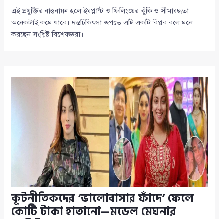
এই প্রযুক্তির বাস্তবায়ন হলে ইমপ্লান্ট ও ফিলিংয়ের ঝুঁকি ও সীমাবদ্ধতা
অনেকটাই কমে যাবে। দন্তচিকিৎসা জগতে এটি একটি বিপ্লব বলে মনে
করছেন সংশ্লিষ্ট বিশেষজ্ঞরা।
কূটনীতিকদের ‘ভালোবাসার ফাঁদে’ ফেলে
কোটি টাকা হাতানো—মডেল মেঘনার