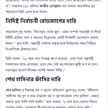
তাড়িয়েছে, আবার যদি ফ্যাসিবাদ ফিরে আসে, সেটা তাড়াতেও সময় নেবে
না।” শুক্রবার (১৮ এপ্রিল)
জাতীয় প্রেসক্লাব
-এর সামনে আয়োজিত যুব
সমাবেশে তিনি এসব কথা বলেন।
নির্দিষ্ট নির্বাচনী রোডম্যাপের দাবি
সমাবেশে দুদু বলেন, “ডিসেম্বর থেকে জুন—এমন অস্পষ্ট সময়সূচি না দিয়ে
নির্দিষ্ট তারিখ, মাস ও বছরের উল্লেখসহ একটি নির্বাচনী রোডম্যাপ প্রকাশ
করুন।” তার দাবি, অন্তর্বর্তী সরকার প্রকৃতপক্ষে নির্বাচনের সময় পিছিয়ে
বিএনপিকে ঠেকাতে চায়।
তিনি বলেন, “১৫ বছর ধরে গণতন্ত্র ধ্বংস হয়েছে। এখন যারা অন্তর্বর্তী
সরকারের নামে এসেছেন, তারা যেন সেই ধ্বংসযজ্ঞের স্থায়ী রূপ না দেন।
ষড়যন্ত্রের সুযোগ দিচ্ছেন বলেই আমরা উদ্বিগ্ন।”
শেখ হাসিনার ফাঁসির দাবি
শেখ হাসিনা
-র বিরুদ্ধে গুম ও খুনের অভিযোগ তুলে দুদু বলেন, “ইলিয়াস
আলীসহ বহু যুব ও ছাত্র নেতাকে গুম ও খুন করেছেন শেখ হাসিনা। এজন্য
আমরা তার ফাঁসি দাবি করছি।” তার ভাষায়, “৮ মাস হয়ে গেলেও বিচার
অগ্রসর হয়নি। আপনারা কী করবেন না করবেন, আমরা বুঝে গেছি।”