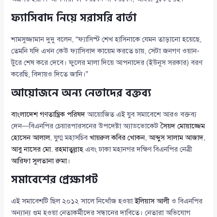
ফ্যাসিবাদ নিয়ে সরাসরি বার্তা
শামসুজ্জামান দুদু বলেন, “ফ্যাসিস্ট শেখ হাসিনাকে যেমন তাড়ানো হয়েছে,
তেমনি যদি এখন কেউ ফ্যাসিবাদ কায়েম করতে চায়, সেটা জনগণ ওয়ান-
টুরে শেষ করে দেবে। ফুলের মালা দিয়ে আপনাদের (ইউনূস সরকার) বরণ
করেছি, বিদায়ও দিতে জানি।”
আয়োজনে অন্য নেতাদের বক্তব্য
বাংলাদেশ গণতান্ত্রিক পরিষদ
আয়োজিত এই যুব সমাবেশে আরও বক্তব্য
দেন—বিএনপির চেয়ারপারসনের উপদেষ্টা অ্যাডভোকেট
সৈয়দ মোয়াজ্জেম
হোসেন আলাল
, যুগ্ম মহাসচিব
খায়রুল কবির খোকন
,
আব্দুস সালাম আজাদ
,
আবু নাসের মো. রহমাতুল্লাহ
এবং ঢাকা মহানগর দক্ষিণ বিএনপির নেত্রী
আরিফা সুলতানা রুমা
।
সমাবেশের প্রেক্ষাপট
এই সমাবেশটি ছিল ২০১২ সালে নিখোঁজ হওয়া
ইলিয়াস আলী
ও বিএনপির
অন্যান্য গুম হওয়া নেতাকর্মীদের সন্ধানের দাবিতে। নেতারা অভিযোগ