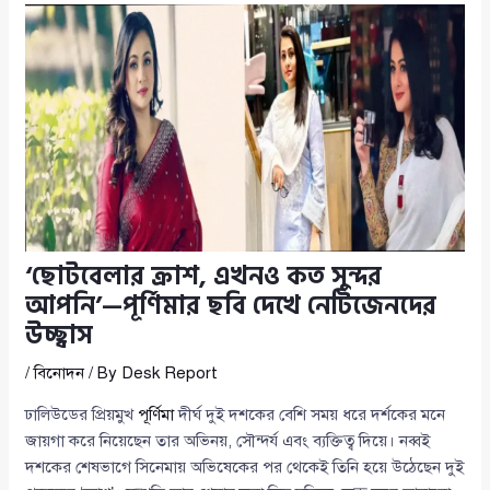
‘ছোটবেলার ক্রাশ, এখনও কত সুন্দর
আপনি’—পূর্ণিমার ছবি দেখে নেটিজেনদের
উচ্ছ্বাস
/
বিনোদন
/ By
Desk Report
ঢালিউডের প্রিয়মুখ
পূর্ণিমা
দীর্ঘ দুই দশকের বেশি সময় ধরে দর্শকের মনে
জায়গা করে নিয়েছেন তার অভিনয়, সৌন্দর্য এবং ব্যক্তিত্ব দিয়ে। নব্বই
দশকের শেষভাগে সিনেমায় অভিষেকের পর থেকেই তিনি হয়ে উঠেছেন দুই