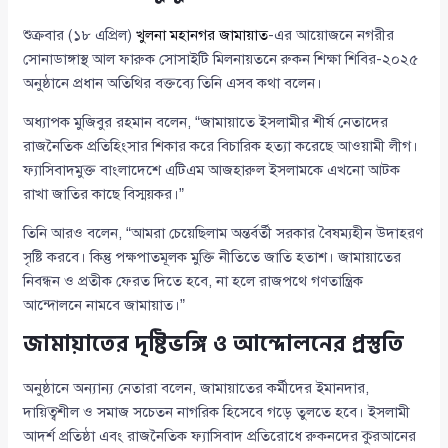
শুক্রবার (১৮ এপ্রিল)
খুলনা মহানগর জামায়াত
-এর আয়োজনে নগরীর
সোনাডাঙ্গাস্থ আল ফারুক সোসাইটি মিলনায়তনে রুকন শিক্ষা শিবির-২০২৫
অনুষ্ঠানে প্রধান অতিথির বক্তব্যে তিনি এসব কথা বলেন।
অধ্যাপক মুজিবুর রহমান বলেন, “জামায়াতে ইসলামীর শীর্ষ নেতাদের
রাজনৈতিক প্রতিহিংসার শিকার করে বিচারিক হত্যা করেছে আওয়ামী লীগ।
ফ্যাসিবাদমুক্ত বাংলাদেশে এটিএম আজহারুল ইসলামকে এখনো আটক
রাখা জাতির কাছে বিস্ময়কর।”
তিনি আরও বলেন, “আমরা চেয়েছিলাম অন্তর্বর্তী সরকার বৈষম্যহীন উদাহরণ
সৃষ্টি করবে। কিন্তু পক্ষপাতমূলক মুক্তি নীতিতে জাতি হতাশ। জামায়াতের
নিবন্ধন ও প্রতীক ফেরত দিতে হবে, না হলে রাজপথে গণতান্ত্রিক
আন্দোলনে নামবে জামায়াত।”
জামায়াতের দৃষ্টিভঙ্গি ও আন্দোলনের প্রস্তুতি
অনুষ্ঠানে অন্যান্য নেতারা বলেন, জামায়াতের কর্মীদের ইমানদার,
দায়িত্বশীল ও সমাজ সচেতন নাগরিক হিসেবে গড়ে তুলতে হবে। ইসলামী
আদর্শ প্রতিষ্ঠা এবং রাজনৈতিক ফ্যাসিবাদ প্রতিরোধে রুকনদের কুরআনের