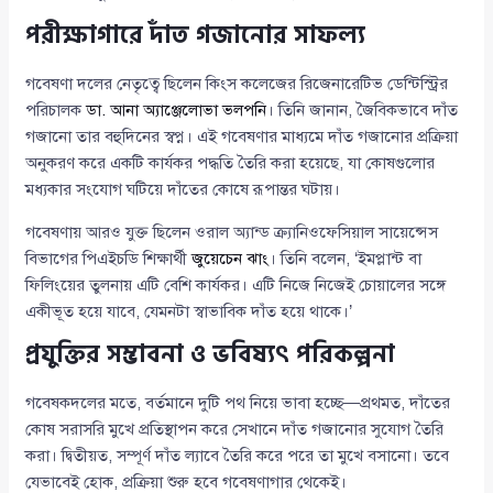
পরীক্ষাগারে দাঁত গজানোর সাফল্য
গবেষণা দলের নেতৃত্বে ছিলেন কিংস কলেজের রিজেনারেটিভ ডেন্টিস্ট্রির
পরিচালক
ডা. আনা অ্যাঞ্জেলোভা ভলপনি
। তিনি জানান, জৈবিকভাবে দাঁত
গজানো তার বহুদিনের স্বপ্ন। এই গবেষণার মাধ্যমে দাঁত গজানোর প্রক্রিয়া
অনুকরণ করে একটি কার্যকর পদ্ধতি তৈরি করা হয়েছে, যা কোষগুলোর
মধ্যকার সংযোগ ঘটিয়ে দাঁতের কোষে রূপান্তর ঘটায়।
গবেষণায় আরও যুক্ত ছিলেন ওরাল অ্যান্ড ক্র্যানিওফেসিয়াল সায়েন্সেস
বিভাগের পিএইচডি শিক্ষার্থী
জুয়েচেন ঝাং
। তিনি বলেন, ‘ইমপ্লান্ট বা
ফিলিংয়ের তুলনায় এটি বেশি কার্যকর। এটি নিজে নিজেই চোয়ালের সঙ্গে
একীভূত হয়ে যাবে, যেমনটা স্বাভাবিক দাঁত হয়ে থাকে।’
প্রযুক্তির সম্ভাবনা ও ভবিষ্যৎ পরিকল্পনা
গবেষকদলের মতে, বর্তমানে দুটি পথ নিয়ে ভাবা হচ্ছে—প্রথমত, দাঁতের
কোষ সরাসরি মুখে প্রতিস্থাপন করে সেখানে দাঁত গজানোর সুযোগ তৈরি
করা। দ্বিতীয়ত, সম্পূর্ণ দাঁত ল্যাবে তৈরি করে পরে তা মুখে বসানো। তবে
যেভাবেই হোক, প্রক্রিয়া শুরু হবে গবেষণাগার থেকেই।