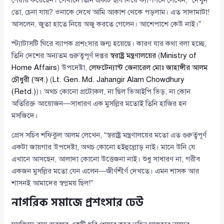
শেয়ার করেছেন। সেখানে তিনি একটি ছবি দিয়ে ক্যাপশনে লেখেন, “দেখুন
তো, চেনা যায়? ওনাকে দেখে আমি আকাশ থেকে পড়লাম। এত সাদামাটা!
আসলেন, জুতা হাতে নিয়ে অজু করতে গেলেন। আশেপাশে কেউ নাই।”
স্ট্যাটাসটি ঘিরে ব্যাপক প্রশংসার জন্ম হয়েছে। কারণ যার কথা বলা হচ্ছে,
তিনি দেশের অন্যতম গুরুত্বপূর্ণ দপ্তর
স্বরাষ্ট্র মন্ত্রণালয়ের
(
Ministry of
Home Affairs
) উপদেষ্টা,
লেফটেন্যান্ট জেনারেল মোঃ জাহাঙ্গীর আলম
চৌধুরী (অব.)
(
Lt. Gen. Md. Jahangir Alam Chowdhury
(Retd.)
)। অথচ কোনো প্রটোকল, না ছিল ভিআইপি ভিড়, না কোন
অতিরিক্ত আয়োজন—সাধারণ এক মুসল্লির মতোই তিনি হাজির হন
মসজিদে।
প্রেস সচিব শফিকুল আলম লেখেন, “স্বরাষ্ট্র মন্ত্রণালয়ের মতো এত গুরুত্বপূর্ণ
একটা জায়গার উপদেষ্টা, অথচ কোনো হইহুল্লোড় নাই। মানে উনি যে
এখানে আসছেন, আলাদা কোনো উত্তেজনা নাই। শুধু সাধারণ না, গরীব
একজন মুসল্লির মতো যেন এলেন—জীর্ণশীর্ণ দেখতে। এমন শাসক আর
শাসনই আমাদের স্বপ্নময় ছিল!”
নাগরিক সমাজে প্রশংসার ঢেউ