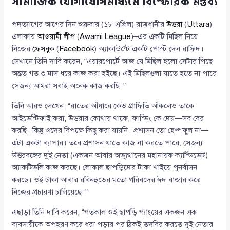
সামাজিক যোগাযোগমাধ্যমে বিস্ফোরক মন্তব্য
পদত্যাগের আগের দিন শুক্রবার (১৮ এপ্রিল) রাজধানীর
উত্তরা
(
Uttara
)
এলাকায়
আওয়ামী লীগ
(
Awami League
)–এর একটি মিছিল নিয়ে
নিজের
ফেসবুক
(
Facebook
) অ্যাকাউন্টে একটি পোস্ট দেন রাফিদ।
সেখানে তিনি দাবি করেন, “এয়ারপোর্টে আজ যে মিছিল হলো সেটার পিছে
অন্তত গত ৩ মাস ধরে কাজ করা হইছে। এই মিছিলগুলা যাতে হতে না পারে
সেজন্য আমরা সবাই অনেক কাজ করছি।”
তিনি আরও লেখেন, “রাতের আঁধারে কেউ গ্রাফিতি আঁকলেও তাকে
আইডেন্টিফাই করা, উত্তরার কোথায় থাকে, ফান্ডিং কে দেয়—সব বের
করছি। কিন্তু ওদের বিপক্ষে কিছু করা যায়নি। প্রশাসন তো হেল্পফুল না—
এটা একটা ব্যাপার। তবে প্রশাসন যাতে কাজ না করতে পারে, সেজন্য
উত্তরবঙ্গের দুই নেতা (একজন আবার অভ্যুত্থানের মহানায়ক ক্যান্ডিডেট)
অ্যাকটিভলি কাজ করছে। লোকাল ছাপড়িদের টাকা খাইয়ে পুনর্বাসন
করছে। ওই টাকা আবার রবিনহুডের মতো গরিবদের ঈদ বাজার করে
নিজের প্রচারণা চালিয়েছে।”
এছাড়া তিনি দাবি করেন, “গতকাল ওই ছাপড়ি গ্যাংয়ের একজন এক
ব্যবসায়ীকে অপহরণ করে ধরা পড়ার পর ঠিকই তদবির করতে দুই নেতার