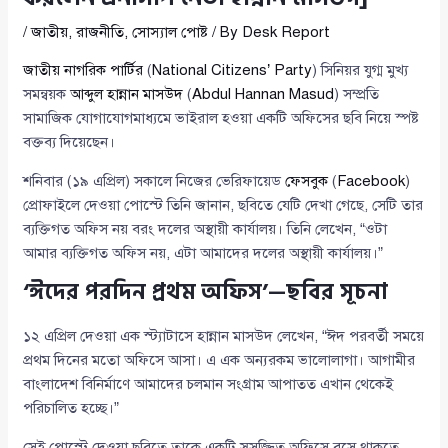
/
জাতীয়
,
রাজনীতি
,
সোস্যাল পোষ্ট
/ By
Desk Report
জাতীয় নাগরিক পার্টির
(
National Citizens’ Party
) সিনিয়র যুগ্ম মুখ্য
সমন্বয়ক
আব্দুল হান্নান মাসউদ
(
Abdul Hannan Masud
) সম্প্রতি
সামাজিক যোগাযোগমাধ্যমে ভাইরাল হওয়া একটি অফিসের ছবি নিয়ে স্পষ্ট
বক্তব্য দিয়েছেন।
শনিবার (১৯ এপ্রিল) সকালে নিজের ভেরিফায়েড
ফেসবুক
(
Facebook
)
প্রোফাইলে দেওয়া পোস্টে তিনি জানান, ছবিতে যেটি দেখা গেছে, সেটি তার
ব্যক্তিগত অফিস নয় বরং দলের অস্থায়ী কার্যালয়। তিনি লেখেন, “ওটা
আমার ব্যক্তিগত অফিস নয়, এটা আমাদের দলের অস্থায়ী কার্যালয়।”
‘ঈদের পরদিন প্রথম অফিস’—ছবির সূচনা
১২ এপ্রিল দেওয়া এক স্ট্যাটাসে হান্নান মাসউদ লেখেন, “ঈদ পরবর্তী সময়ে
প্রথম দিনের মতো অফিসে আসা। এ এক অন্যরকম ভালোলাগা। আগামীর
বাংলাদেশ বিনির্মাণে আমাদের চলমান সংগ্রাম আপাতত এখান থেকেই
পরিচালিত হচ্ছে।”
সেই পোস্টে দেওয়া ছবিতে তাকে একটি সুসজ্জিত অফিসে বসে থাকতে