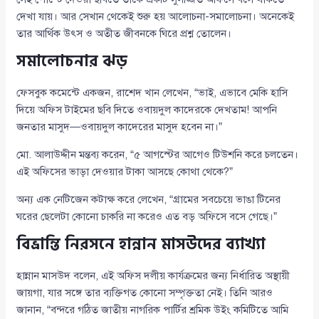
দেখা যায়। আর সেখান থেকেই শুরু হয় আলোচনা-সমালোচনা। অনেকেই
তার আর্থিক উৎস ও অতীত জীবনকে ঘিরে প্রশ্ন তোলেন।
সমালোচনার ঝড়
ফেসবুক কমেন্টে একজন, রাশেদ খান লেখেন, “ভাই, এভাবে মেকি হাসি
দিয়ে অফিস টাইমের ছবি দিতে ওবায়দুল কাদেরকে দেখতাম! আপনি
জনতার মাসুদ—ওবায়দুল কাদেরের মাসুদ হবেন না।”
মো. আলাউদ্দীন মন্তব্য করেন, “৫ আগস্টের আগেও টিউশনি করে চলতেন।
এই অফিসের ভাড়া দেওয়ার টাকা আসছে কোথা থেকে?”
অন্য এক নেটিজেন কটাক্ষ করে লেখেন, “গ্রামের সবচেয়ে ভাঙা টিনের
ঘরের ছেলেটা কোনো চাকরি না করেও এত বড় অফিসে বসে গেছে।”
বিভ্রান্তি নিরসনে হান্নান মাসউদের ব্যাখ্যা
হান্নান মাসউদ বলেন, এই অফিস দলীয় কার্যক্রমের জন্য নির্ধারিত অস্থায়ী
জায়গা, যার সঙ্গে তার ব্যক্তিগত কোনো সম্পৃক্ততা নেই। তিনি আরও
জানান, “বন্দরে গঠিত জাতীয় নাগরিক পার্টির শ্রমিক উইং কমিটিতে আমি