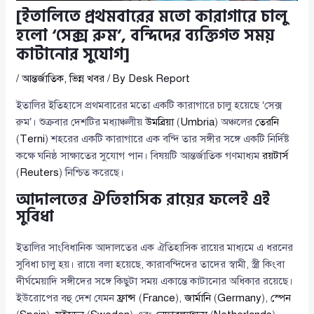
[ইতালিতে প্রথমবারের মতো কারাগারে চালু
হলো ‘সেক্স রুম’, বন্দিদের ব্যক্তিগত সময়
কাটানোর সুযোগ]
/
আন্তর্জাতিক
,
ভিন্ন খবর
/ By
Desk Report
ইতালির ইতিহাসে প্রথমবারের মতো একটি কারাগারে চালু হয়েছে ‘সেক্স
রুম’। শুক্রবার দেশটির মধ্যাঞ্চলীয়
উমব্রিয়া
(
Umbria
) অঞ্চলের
তেরনি
(
Terni
) শহরের একটি কারাগারে এক বন্দি তার সঙ্গীর সঙ্গে একটি নির্দিষ্ট
কক্ষে ঘনিষ্ঠ সাক্ষাতের সুযোগ পান। বিষয়টি আন্তর্জাতিক গণমাধ্যম
রয়টার্স
(
Reuters
) নিশ্চিত করেছে।
আদালতের ঐতিহাসিক রায়ের ফলেই এই
সুবিধা
ইতালির সাংবিধানিক আদালতের এক ঐতিহাসিক রায়ের মাধ্যমে এ ধরনের
সুবিধা চালু হয়। রায়ে বলা হয়েছে, কারাবন্দিদের তাদের স্বামী, স্ত্রী কিংবা
দীর্ঘমেয়াদি সঙ্গীদের সঙ্গে কিছুটা সময় একান্তে কাটানোর অধিকার রয়েছে।
ইউরোপের বহু দেশ যেমন
ফ্রান্স
(
France
),
জার্মানি
(
Germany
),
স্পেন