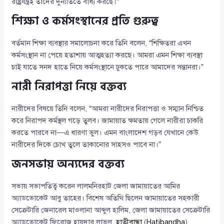
রাষ্ট্রযন্ত্রই তাদের দুর্নীতিতে বাধ্য করছে।”
শিক্ষা ও কর্মসংস্থানের প্রতি গুরুত্ব
বর্তমান শিক্ষা ব্যবস্থার সমালোচনা করে তিনি বলেন, “শিক্ষিতরা এখন
কর্মসংস্থান না পেয়ে হতাশায় আত্মহত্যা করছে। আমরা এমন শিক্ষা ব্যবস্থা
চাই যাতে সনদ হাতে নিয়ে কর্মসংস্থানে ঢুকতে পারে আমাদের সন্তানরা।”
নারী নিরাপত্তা নিয়ে বক্তব্য
নারীদের বিষয়ে তিনি বলেন, “আমরা নারীদের নিরাপত্তা ও সম্মান নিশ্চিত
করে নিরাপদ কর্মস্থল গড়ে তুলব। জামায়াত ক্ষমতায় গেলে নারীরা চাকরি
করতে পারবে না—এ ধারণা ভুল। এমন বাংলাদেশ গড়ব যেখানে কেউ
নারীদের দিকে চোখ তুলে তাকানোর সাহসও পাবে না।”
জনসভায় অন্যদের বক্তব্য
সভায় সভাপতিত্ব করেন লালমনিরহাট জেলা জামায়াতের আমির
অ্যাডভোকেট আবু তাহের। বিশেষ অতিথি ছিলেন জামায়াতের সহকারী
সেক্রেটারি জেনারেল মাওলানা আব্দুল হালিম, জেলা জামায়াতের সেক্রেটারি
অ্যাডভোকেট ফিরোজ হায়দার লাভলু,
হাতীবান্ধা
(
Hatibandha
)