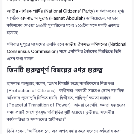
জাতীয় নাগরিক পার্টির
(
National Citizens’ Party
) দক্ষিণাঞ্চলের মুখ্য
সংগঠক
হাসনাত আব্দুল্লাহ
(
Hasnat Abdullah
) জানিয়েছেন, সংস্কার
কমিশনের দেওয়া ১৬৬টি সুপারিশের মধ্যে ১২৯টির সঙ্গে দলটি একমত
হয়েছে।
শনিবার দুপুরে সংসদের এলডি হলে
জাতীয় ঐকমত্য কমিশনের
(
National
Consensus Commission
) সঙ্গে এনসিপির বৈঠকের বিরতিতে তিনি
এসব কথা বলেন।
তিনটি গুরুত্বপূর্ণ বিষয়ের ওপর গুরুত্ব
হাসনাত আব্দুল্লাহ বলেন, “প্রথম বিষয়টি হচ্ছে নাগরিকদের নিরাপত্তা
(Protection of Citizens)। স্বাধীনতা-পরবর্তী সময়েও দেশে নাগরিক
অধিকার পুরোপুরি নিশ্চিত হয়নি। দ্বিতীয়ত, শান্তিপূর্ণ ক্ষমতা হস্তান্তর
(Peaceful Transition of Power)। আমরা দেখেছি, ক্ষমতা হস্তান্তরের
সময় প্রায়ই দেশে গৃহযুদ্ধ পরিস্থিতির সৃষ্টি হয়েছে। তৃতীয়ত, সংসদীয়
কার্যকারিতা ও সদস্যদের স্বাধীনতা।”
তিনি বলেন, “আর্টিকেল ১৭–এর অপব্যবহার করে সংসদে কণ্ঠরোধ করা