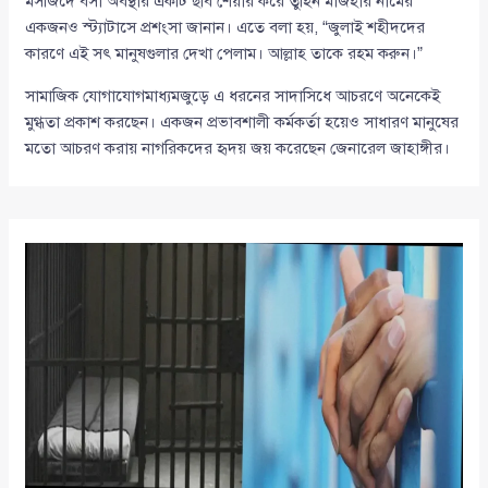
মসজিদে বসা অবস্থার একটি ছবি শেয়ার করে তুহিন মাজহার নামের
একজনও স্ট্যাটাসে প্রশংসা জানান। এতে বলা হয়, “জুলাই শহীদদের
কারণে এই সৎ মানুষগুলার দেখা পেলাম। আল্লাহ তাকে রহম করুন।”
সামাজিক যোগাযোগমাধ্যমজুড়ে এ ধরনের সাদাসিধে আচরণে অনেকেই
মুগ্ধতা প্রকাশ করছেন। একজন প্রভাবশালী কর্মকর্তা হয়েও সাধারণ মানুষের
মতো আচরণ করায় নাগরিকদের হৃদয় জয় করেছেন জেনারেল জাহাঙ্গীর।