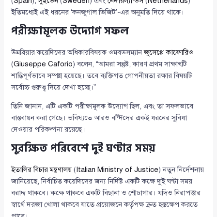
(
Spain
),
সুইডেন
(
Sweden
) এবং
নেদারল্যান্ডস
(
Netherlands
)
ইতিমধ্যেই এই ধরনের ‘কনজুগাল ভিজিট’-এর অনুমতি দিয়ে থাকে।
পরীক্ষামূলক উদ্যোগ সফল
উমব্রিয়ার কয়েদিদের অধিকারবিষয়ক ওমবডসম্যান
জুসেপ্পে কাফোরিও
(
Giuseppe Caforio
) বলেন, “আমরা সন্তুষ্ট, কারণ প্রথম সাক্ষাৎটি
শান্তিপূর্ণভাবে সম্পন্ন হয়েছে। তবে ব্যক্তিগত গোপনীয়তা রক্ষার বিষয়টি
সর্বোচ্চ গুরুত্ব দিয়ে দেখা হচ্ছে।”
তিনি জানান, এটি একটি পরীক্ষামূলক উদ্যোগ ছিল, এবং তা সফলভাবে
বাস্তবায়ন করা গেছে। ভবিষ্যতে আরও বন্দিদের একই ধরনের সুবিধা
দেওয়ার পরিকল্পনা রয়েছে।
সুরক্ষিত পরিবেশে দুই ঘণ্টার সময়
ইতালির বিচার মন্ত্রণালয়
(
Italian Ministry of Justice
) নতুন নির্দেশনায়
জানিয়েছে, নির্বাচিত কয়েদিদের জন্য নির্দিষ্ট একটি কক্ষে দুই ঘণ্টা সময়
বরাদ্দ থাকবে। কক্ষে থাকবে একটি বিছানা ও শৌচাগার। যদিও নিরাপত্তার
স্বার্থে দরজা খোলা থাকবে যাতে প্রয়োজনে কর্তৃপক্ষ দ্রুত হস্তক্ষেপ করতে
পারে।