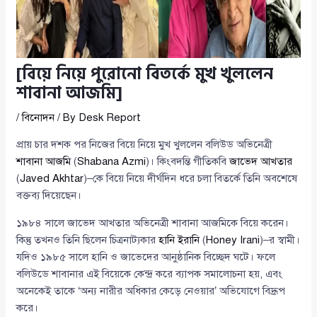
[বিয়ে নিয়ে পুরোনো বিতর্কে মুখ খুললেন
শাবানা আজমি]
/
বিনোদন
/ By
Desk Report
প্রায় চার দশক পর নিজের বিয়ে নিয়ে মুখ খুললেন বলিউড অভিনেত্রী
শাবানা আজমি
(
Shabana Azmi
)। কিংবদন্তি গীতিকবি
জাভেদ আখতার
(
Javed Akhtar
)–কে বিয়ে নিয়ে দীর্ঘদিন ধরে চলা বিতর্কে তিনি অবশেষে
বক্তব্য দিয়েছেন।
১৯৮৪ সালে জাভেদ আখতার অভিনেত্রী শাবানা আজমিকে বিয়ে করেন।
কিন্তু তখনও তিনি ছিলেন চিত্রনাট্যকার
হানি ইরানি
(
Honey Irani
)–র স্বামী।
যদিও ১৯৮৫ সালে হানি ও জাভেদের আনুষ্ঠানিক বিচ্ছেদ ঘটে। ফলে
বলিউডে শাবানার এই বিয়েকে কেন্দ্র করে ব্যাপক সমালোচনা হয়, এবং
অনেকেই তাকে ‘অন্য নারীর অধিকার কেড়ে নেওয়ার’ অভিযোগে বিদ্রূপ
করে।