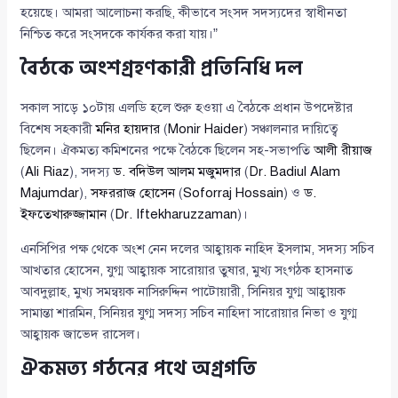
হয়েছে। আমরা আলোচনা করছি, কীভাবে সংসদ সদস্যদের স্বাধীনতা
নিশ্চিত করে সংসদকে কার্যকর করা যায়।”
বৈঠকে অংশগ্রহণকারী প্রতিনিধি দল
সকাল সাড়ে ১০টায় এলডি হলে শুরু হওয়া এ বৈঠকে প্রধান উপদেষ্টার
বিশেষ সহকারী
মনির হায়দার
(
Monir Haider
) সঞ্চালনার দায়িত্বে
ছিলেন। ঐকমত্য কমিশনের পক্ষে বৈঠকে ছিলেন সহ-সভাপতি
আলী রীয়াজ
(
Ali Riaz
), সদস্য
ড. বদিউল আলম মজুমদার
(
Dr. Badiul Alam
Majumdar
),
সফররাজ হোসেন
(
Soforraj Hossain
) ও
ড.
ইফতেখারুজ্জামান
(
Dr. Iftekharuzzaman
)।
এনসিপির পক্ষ থেকে অংশ নেন দলের আহ্বায়ক নাহিদ ইসলাম, সদস্য সচিব
আখতার হোসেন, যুগ্ম আহ্বায়ক সারোয়ার তুষার, মুখ্য সংগঠক হাসনাত
আবদুল্লাহ, মুখ্য সমন্বয়ক নাসিরুদ্দিন পাটোয়ারী, সিনিয়র যুগ্ম আহ্বায়ক
সামান্তা শারমিন, সিনিয়র যুগ্ম সদস্য সচিব নাহিদা সারোয়ার নিভা ও যুগ্ম
আহ্বায়ক জাভেদ রাসেল।
ঐকমত্য গঠনের পথে অগ্রগতি