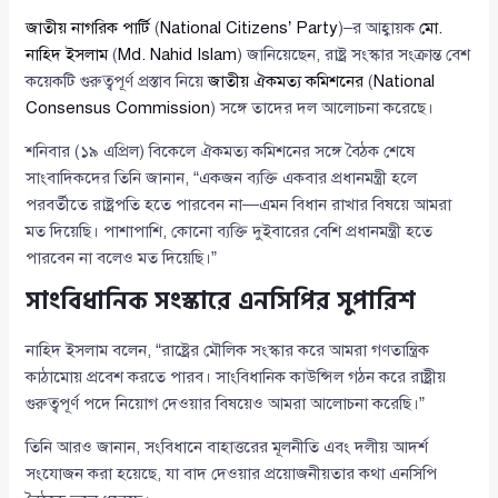
জাতীয় নাগরিক পার্টি
(
National Citizens’ Party
)–র আহ্বায়ক
মো.
নাহিদ ইসলাম
(
Md. Nahid Islam
) জানিয়েছেন, রাষ্ট্র সংস্কার সংক্রান্ত বেশ
কয়েকটি গুরুত্বপূর্ণ প্রস্তাব নিয়ে
জাতীয় ঐকমত্য কমিশনের
(
National
Consensus Commission
) সঙ্গে তাদের দল আলোচনা করেছে।
শনিবার (১৯ এপ্রিল) বিকেলে ঐকমত্য কমিশনের সঙ্গে বৈঠক শেষে
সাংবাদিকদের তিনি জানান, “একজন ব্যক্তি একবার প্রধানমন্ত্রী হলে
পরবর্তীতে রাষ্ট্রপতি হতে পারবেন না—এমন বিধান রাখার বিষয়ে আমরা
মত দিয়েছি। পাশাপাশি, কোনো ব্যক্তি দুইবারের বেশি প্রধানমন্ত্রী হতে
পারবেন না বলেও মত দিয়েছি।”
সাংবিধানিক সংস্কারে এনসিপির সুপারিশ
নাহিদ ইসলাম বলেন, “রাষ্ট্রের মৌলিক সংস্কার করে আমরা গণতান্ত্রিক
কাঠামোয় প্রবেশ করতে পারব। সাংবিধানিক কাউন্সিল গঠন করে রাষ্ট্রীয়
গুরুত্বপূর্ণ পদে নিয়োগ দেওয়ার বিষয়েও আমরা আলোচনা করেছি।”
তিনি আরও জানান, সংবিধানে বাহাত্তরের মূলনীতি এবং দলীয় আদর্শ
সংযোজন করা হয়েছে, যা বাদ দেওয়ার প্রয়োজনীয়তার কথা এনসিপি