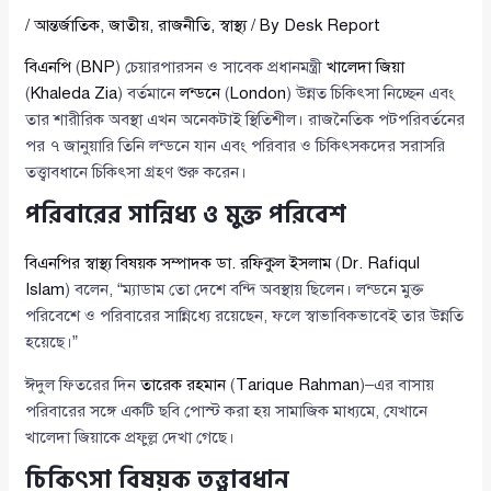
/
আন্তর্জাতিক
,
জাতীয়
,
রাজনীতি
,
স্বাস্থ্য
/ By
Desk Report
বিএনপি
(
BNP
) চেয়ারপারসন ও সাবেক প্রধানমন্ত্রী
খালেদা জিয়া
(
Khaleda Zia
) বর্তমানে
লন্ডনে
(
London
) উন্নত চিকিৎসা নিচ্ছেন এবং
তার শারীরিক অবস্থা এখন অনেকটাই স্থিতিশীল। রাজনৈতিক পটপরিবর্তনের
পর ৭ জানুয়ারি তিনি লন্ডনে যান এবং পরিবার ও চিকিৎসকদের সরাসরি
তত্ত্বাবধানে চিকিৎসা গ্রহণ শুরু করেন।
পরিবারের সান্নিধ্য ও মুক্ত পরিবেশ
বিএনপির স্বাস্থ্য বিষয়ক সম্পাদক ডা. রফিকুল ইসলাম
(
Dr. Rafiqul
Islam
) বলেন, “ম্যাডাম তো দেশে বন্দি অবস্থায় ছিলেন। লন্ডনে মুক্ত
পরিবেশে ও পরিবারের সান্নিধ্যে রয়েছেন, ফলে স্বাভাবিকভাবেই তার উন্নতি
হয়েছে।”
ঈদুল ফিতরের দিন
তারেক রহমান
(
Tarique Rahman
)–এর বাসায়
পরিবারের সঙ্গে একটি ছবি পোস্ট করা হয় সামাজিক মাধ্যমে, যেখানে
খালেদা জিয়াকে প্রফুল্ল দেখা গেছে।
চিকিৎসা বিষয়ক তত্ত্বাবধান