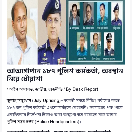
আত্মগোপনে ১৮৭ পুলিশ কর্মকর্তা, অবস্থান
নিয়ে ধোঁয়াশা
/
আইন আদালত
,
জাতীয়
,
রাজনীতি
/ By
Desk Report
জুলাই অভ্যুত্থান
(
July Uprising
)–পরবর্তী সময়ে বিভিন্ন পর্যায়ের অন্তত
১৮৭ জন পুলিশ কর্মকর্তা এখনো কর্মস্থলে ফেরেননি। সরকারের পক্ষ থেকে
একাধিকবার নির্দেশনা দিলেও তারা আত্মগোপনে রয়েছেন বলে জানায়
পুলিশ সদর দপ্তর
(
Police Headquarters
)।