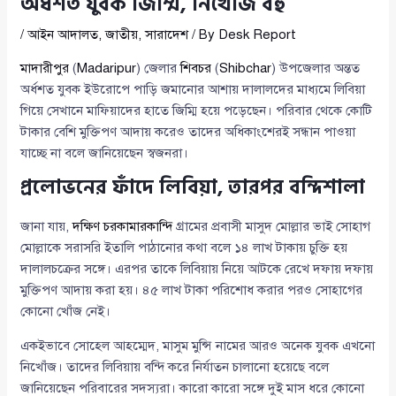
অর্ধশত যুবক জিম্মি, নিখোঁজ বহু
/
আইন আদালত
,
জাতীয়
,
সারাদেশ
/ By
Desk Report
মাদারীপুর
(
Madaripur
) জেলার
শিবচর
(
Shibchar
) উপজেলার অন্তত
অর্ধশত যুবক ইউরোপে পাড়ি জমানোর আশায় দালালদের মাধ্যমে লিবিয়া
গিয়ে সেখানে মাফিয়াদের হাতে জিম্মি হয়ে পড়েছেন। পরিবার থেকে কোটি
টাকার বেশি মুক্তিপণ আদায় করেও তাদের অধিকাংশেরই সন্ধান পাওয়া
যাচ্ছে না বলে জানিয়েছেন স্বজনরা।
প্রলোভনের ফাঁদে লিবিয়া, তারপর বন্দিশালা
জানা যায়,
দক্ষিণ চরকামারকান্দি
গ্রামের প্রবাসী মাসুদ মোল্লার ভাই সোহাগ
মোল্লাকে সরাসরি ইতালি পাঠানোর কথা বলে ১৪ লাখ টাকায় চুক্তি হয়
দালালচক্রের সঙ্গে। এরপর তাকে লিবিয়ায় নিয়ে আটকে রেখে দফায় দফায়
মুক্তিপণ আদায় করা হয়। ৪৫ লাখ টাকা পরিশোধ করার পরও সোহাগের
কোনো খোঁজ নেই।
একইভাবে সোহেল আহম্মেদ, মাসুম মুন্সি নামের আরও অনেক যুবক এখনো
নিখোঁজ। তাদের লিবিয়ায় বন্দি করে নির্যাতন চালানো হয়েছে বলে
জানিয়েছেন পরিবারের সদস্যরা। কারো কারো সঙ্গে দুই মাস ধরে কোনো