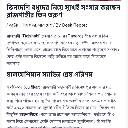
ভিনদেশি বধূদের নিয়ে সুখেই সংসার করছেন
রাজশাহীর তিন তরুণ
/
জাতীয়
,
ভিন্ন খবর
,
সারাদেশ
/ By
Desk Report
রাজশাহী
(
Rajshahi
) জেলার
তানোর
(
Tanore
) উপজেলায় তিন
দম্পতির সংসারে জমেছে ভিনদেশি বউয়ের নতুন গল্প। মালয়েশিয়া ও
ফিলিপাইন থেকে এসে প্রেমের টানে বিয়ে করে এখানেই গড়েছেন সংসার।
কেউ কেউ আবার বিদেশে পাড়ি জমিয়ে ঘর আলো করে ফিরেছেন
সন্তানসহ।
মালয়েশিয়ান স্যান্ডির প্রেম-পরিণয়
জুলফিকার
(
Julfikar
), রাজশাহী মহানগরীর বিনোদপুর এলাকার মৃত
আবদুস সাত্তারের ছেলে। প্রায় আট বছর আগে মালয়েশিয়ায় পড়াশোনার
জন্য গিয়ে পরিচয় হয় স্যান্ডি নামের এক তরুণীর সঙ্গে। প্রেমের পরিণতি
ঘটে ২০২২ সালের ১৪ জুলাই ধর্মীয় রীতিতে বিয়ের মাধ্যমে। বিয়ের পর
কিছুদিন
রাজশাহীতে
থেকে তারা চলে যান মালয়েশিয়ায়। বর্তমানে স্ত্রী ও
সন্তান নিয়ে সেখানেই একটি দোকান চালাচ্ছেন জুলফিকার। স্ত্রী স্যান্ডি