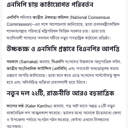
এনসিপি চায় কাঠামোগত পরিবর্তন
এনসিপি
শনিবার
জাতীয় ঐকমত্য কমিশন
(
National Consensus
Commission
)–এর সঙ্গে আলোচনায় জানিয়েছে, তারা প্রধানমন্ত্রীকেন্দ্রিক
শাসনব্যবস্থার পরিবর্তে মন্ত্রিপরিষদ ভিত্তিক সরকার চায়। তারা চায়
ফ্যাসিবাদী শাসনের অবসান ঘটিয়ে নতুন গণতান্ত্রিক কাঠামো প্রতিষ্ঠা।
উচ্চকক্ষ ও এনসিসি প্রস্তাবে বিএনপির আপত্তি
সমকাল
(
Samakal
) জানায়,
বিএনপি
সংসদের উচ্চকক্ষে আনুপাতিক বণ্টন,
জাতীয় সাংবিধানিক কাউন্সিল (এনসিসি)
এবং গণভোট বাধ্যতামূলক করার
প্রস্তাবে আপত্তি জানিয়েছে। তারা মনে করে এতে সংসদের সার্বভৌমত্ব ক্ষুণ্ন
হবে এবং অনির্বাচিত ব্যক্তিরা প্রভাবশালী হয়ে উঠবে।
নতুন দল ২২টি, রাজনীতি আরও বহুমাত্রিক
কালের কণ্ঠ
(
Kaler Kantho
) জানায়, গত আট মাসে অন্তত ২২টি নতুন
রাজনৈতিক দল আত্মপ্রকাশ করেছে। তাদের মধ্যে অনেকে ইতোমধ্যে জেলা
ও উপজেলা পর্যায়ে সংগঠন গঠন করেছে, কেউবা এখনো নিবন্ধনের
অপেক্ষায়।