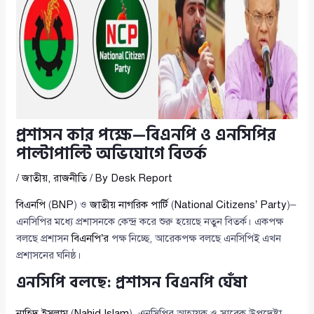
প্রশাসন কার পক্ষে—বিএনপি ও এনসিপির
পাল্টাপাল্টি অভিযোগে বিতর্ক
/
জাতীয়
,
রাজনীতি
/ By
Desk Report
বিএনপি
(
BNP
) ও
জাতীয় নাগরিক পার্টি
(
National Citizens’ Party
)–
এনসিপির মধ্যে প্রশাসনকে কেন্দ্র করে শুরু হয়েছে নতুন বিতর্ক। একপক্ষ
বলছে প্রশাসন
বিএনপি’র
পক্ষ নিচ্ছে, আরেকপক্ষ বলছে এনসিপিই এখন
প্রশাসনের ঘনিষ্ঠ।
এনসিপি বলছে: প্রশাসন বিএনপি ঘেঁষা
নাহিদ ইসলাম
(
Nahid Islam
), এনসিপির আহ্বায়ক ও সাবেক উপদেষ্টা