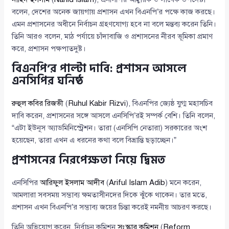
বলেন, দেশের অনেক জায়গায় প্রশাসন এখন বিএনপি’র পক্ষে কাজ করছে।
এমন প্রশাসনের অধীনে নির্বাচন গ্রহণযোগ্য হবে না বলে মন্তব্য করেন তিনি।
তিনি আরও বলেন, মাঠ পর্যায়ে চাঁদাবাজি ও প্রশাসনের নীরব ভূমিকা প্রমাণ
করে, প্রশাসন পক্ষপাতদুষ্ট।
বিএনপি’র পাল্টা দাবি: প্রশাসন আসলে
এনসিপির ঘনিষ্ঠ
রুহুল কবির রিজভী
(
Ruhul Kabir Rizvi
), বিএনপির জ্যেষ্ঠ যুগ্ম মহাসচিব
দাবি করেন, প্রশাসনের সঙ্গে আসলে এনসিপি’রই সম্পর্ক বেশি। তিনি বলেন,
“এটা ইউনূস অ্যাডমিনিস্ট্রেশন। তারা (এনসিপি নেতারা) সরকারের অংশ
হয়েছেন, তারা এখন এ ধরনের কথা বলে বিভ্রান্তি ছড়াচ্ছেন।”
প্রশাসনের নিরপেক্ষতা নিয়ে দ্বিমত
এনসিপির
আরিফুল ইসলাম আদীব
(
Ariful Islam Adib
) মনে করেন,
আমলারা সবসময় সম্ভাব্য ক্ষমতাসীনদের দিকে ঝুঁকে থাকেন। তার মতে,
প্রশাসন এখন বিএনপি’র সম্ভাব্য জয়ের চিন্তা করেই নমনীয় আচরণ করছে।
তিনি অভিযোগ করেন, নির্বাচন কমিশন
সংস্কার কমিশন
(
Reform