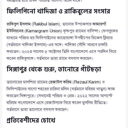
ধর্মান্তরিত হয়ে এখন পরিচিত আলিশা অ্যানি নামে।
ফিলিপিনো খাদিজা ও রাকিবুলের সংসার
রাকিবুল ইসলাম
(
Rakibul Islam
), তানোর উপজেলার
কামারগাঁ
ইউনিয়নের
(
Kamargram Union
) কৃষ্ণপুর গ্রামের বাসিন্দা। ফেসবুকের
মাধ্যমে পরিচয় হয় ফিলিপাইনের জাম্বোয়াঙ্গা উপদ্বীপের রিজেল ক্লিয়ার
(বর্তমানে খাদিজা ইসলাম)-এর সঙ্গে। খাদিজা সৌদি আরবে চাকরি
করতেন। ২০২৩ সালের ৫ অক্টোবর তিনি বাংলাদেশে এসে পরদিন বিয়ে
করেন রাকিবুলকে। বর্তমানে তারা গ্রামে বসবাস করছেন।
সিঙ্গাপুর থেকে শুরু, তানোরে গাঁটছড়া
তানোরের মালশিরা গ্রামের
রেজাউল করিম
(
Rezaul Karim
) ও
ফিলিপাইনের বাগো শহরের চারিনা মলিন (বর্তমানে মরিয়ম খাতুন) কাজ
করতেন সিঙ্গাপুরে। সেখানেই পরিচয় ও প্রেম। ২০২২ সালের আগস্টে
মরিয়ম বাংলাদেশে এসে রেজাউলকে বিয়ে করেন মুসলিম রীতিতে।
বর্তমানে তারা তানোরে বসবাস করছেন।
প্রতিবেশীদের চোখে