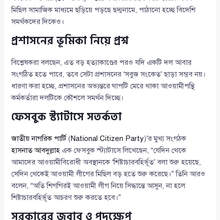
মিছিল সামাজিক মাধ্যমে ছড়িয়ে পড়ছে ছদ্মনামে, পাঠানো হচ্ছে বিদেশি
সমর্থকদের দিকেও।
প্রশাসনের ভূমিকা নিয়ে প্রশ্ন
বিশ্লেষকরা বলছেন, এত বড় হত্যাকাণ্ডের পরও যদি একটি দল আবার
সংগঠিত হতে পারে, তবে সেটা প্রশাসনের ‘সবুজ সংকেত’ ছাড়া সম্ভব নয়।
ধারণা করা হচ্ছে, প্রশাসনের অভ্যন্তরে ঘাপটি মেরে থাকা আওয়ামীপন্থি
কর্মকর্তারা দলটিকে কৌশলে সমর্থন দিচ্ছে।
ফেসবুক স্ট্যাটাসে সতর্কতা
জাতীয় নাগরিক পার্টি
(
National Citizen Party
)’র মুখ্য সংগঠক
হাসনাত আবদুল্লাহ
এক ফেসবুক স্ট্যাটাসে লিখেছেন, “যেদিন থেকে
আমাদের আওয়ামীবিরোধী অবস্থানকে ‘শিষ্টাচারবহির্ভূত’ বলা শুরু হয়েছে,
সেদিন থেকেই আওয়ামী লীগের মিছিল বড় হতে শুরু করেছে।” তিনি আরও
বলেন, “অতি শিগগিরই আওয়ামী লীগ নিয়ে সিদ্ধান্তে আসুন, না হলে
শিষ্টাচারবহির্ভূত আচরণ শুরু করতে হবে।”
সরকারের জবাব ও পদক্ষেপ