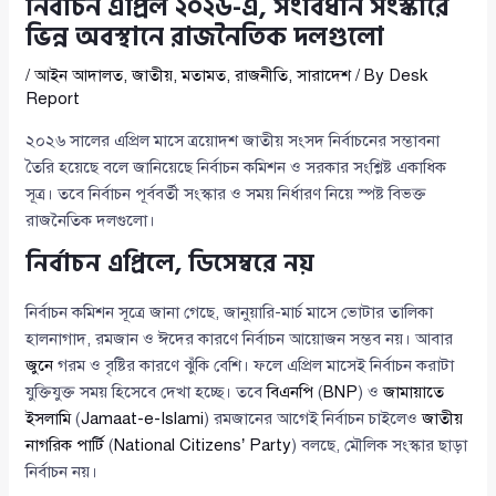
নির্বাচন এপ্রিল ২০২৬-এ, সংবিধান সংস্কারে
ভিন্ন অবস্থানে রাজনৈতিক দলগুলো
/
আইন আদালত
,
জাতীয়
,
মতামত
,
রাজনীতি
,
সারাদেশ
/ By
Desk
Report
২০২৬ সালের এপ্রিল মাসে ত্রয়োদশ জাতীয় সংসদ নির্বাচনের সম্ভাবনা
তৈরি হয়েছে বলে জানিয়েছে নির্বাচন কমিশন ও সরকার সংশ্লিষ্ট একাধিক
সূত্র। তবে নির্বাচন পূর্ববর্তী সংস্কার ও সময় নির্ধারণ নিয়ে স্পষ্ট বিভক্ত
রাজনৈতিক দলগুলো।
নির্বাচন এপ্রিলে, ডিসেম্বরে নয়
নির্বাচন কমিশন সূত্রে জানা গেছে, জানুয়ারি-মার্চ মাসে ভোটার তালিকা
হালনাগাদ, রমজান ও ঈদের কারণে নির্বাচন আয়োজন সম্ভব নয়। আবার
জুনে
গরম ও বৃষ্টির কারণে ঝুঁকি বেশি। ফলে এপ্রিল মাসেই নির্বাচন করাটা
যুক্তিযুক্ত সময় হিসেবে দেখা হচ্ছে। তবে
বিএনপি
(
BNP
) ও
জামায়াতে
ইসলামি
(
Jamaat-e-Islami
) রমজানের আগেই নির্বাচন চাইলেও
জাতীয়
নাগরিক পার্টি
(
National Citizens’ Party
) বলছে, মৌলিক সংস্কার ছাড়া
নির্বাচন নয়।