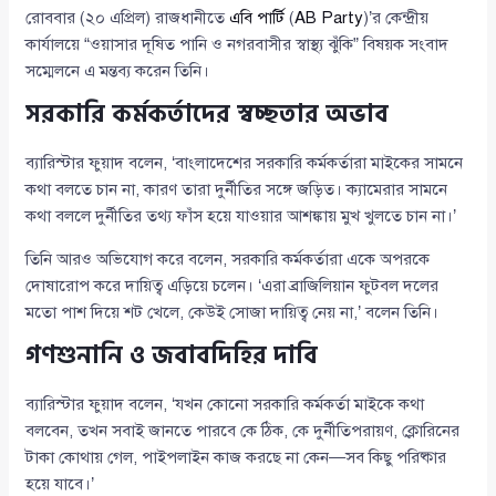
রোববার (২০ এপ্রিল) রাজধানীতে
এবি পার্টি
(
AB Party
)’র কেন্দ্রীয়
কার্যালয়ে “ওয়াসার দূষিত পানি ও নগরবাসীর স্বাস্থ্য ঝুঁকি” বিষয়ক সংবাদ
সম্মেলনে এ মন্তব্য করেন তিনি।
সরকারি কর্মকর্তাদের স্বচ্ছতার অভাব
ব্যারিস্টার ফুয়াদ বলেন, ‘বাংলাদেশের সরকারি কর্মকর্তারা মাইকের সামনে
কথা বলতে চান না, কারণ তারা দুর্নীতির সঙ্গে জড়িত। ক্যামেরার সামনে
কথা বললে দুর্নীতির তথ্য ফাঁস হয়ে যাওয়ার আশঙ্কায় মুখ খুলতে চান না।’
তিনি আরও অভিযোগ করে বলেন, সরকারি কর্মকর্তারা একে অপরকে
দোষারোপ করে দায়িত্ব এড়িয়ে চলেন। ‘এরা ব্রাজিলিয়ান ফুটবল দলের
মতো পাশ দিয়ে শট খেলে, কেউই সোজা দায়িত্ব নেয় না,’ বলেন তিনি।
গণশুনানি ও জবাবদিহির দাবি
ব্যারিস্টার ফুয়াদ বলেন, ‘যখন কোনো সরকারি কর্মকর্তা মাইকে কথা
বলবেন, তখন সবাই জানতে পারবে কে ঠিক, কে দুর্নীতিপরায়ণ, ক্লোরিনের
টাকা কোথায় গেল, পাইপলাইন কাজ করছে না কেন—সব কিছু পরিষ্কার
হয়ে যাবে।’