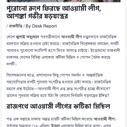
পুরোনো রূপে ফিরছে আওয়ামী লীগ,
আশঙ্কা গভীর ষড়যন্ত্রের
/
রাজনীতি
/ By
Desk Report
দেশে
জুলাই অভ্যুত্থান
পরবর্তীকালে
আওয়ামী লীগ
নতুনভাবে রাজনৈতিক
ময়দানে সক্রিয় হওয়ার চেষ্টা করছে। রাজনৈতিক বিশ্লেষকরা বলছেন, দলটি
আবারও পুরোনো ফ্যাসিস্ট রূপে ফিরে আসতে চাইছে। ইতোমধ্যে রাজধানী
ঢাকাসহ দেশের বিভিন্ন এলাকায় ঝটিকা মিছিল ও গোপন বৈঠক করছে
দলটি।
বিশেষজ্ঞদের মতে, প্রশাসনের কিছু গোপন সমর্থন ও আন্তর্জাতিক
সহযোগিতায় দলটি পুনরায় সংগঠিত হওয়ার চেষ্টা করছে। রাজনৈতিক
মহলে প্রশ্ন উঠেছে—আওয়ামী লীগ এত দ্রুত সংগঠিত হচ্ছে কীভাবে?
তাদের পুনরায় সক্রিয় হয়ে উঠা কি কোনো নির্বাচনি ষড়যন্ত্রের ইঙ্গিত?
রাজপথে আওয়ামী লীগের ঝটিকা মিছিল
গত এক সপ্তাহে ঢাকায় অন্তত চারটি ঝটিকা মিছিল করেছে
আওয়ামী লীগ
।
সর্বশেষ শুক্রবার (১৮ এপ্রিল)
উত্তরা
এলাকায় মিছিল করে তারা। এসব