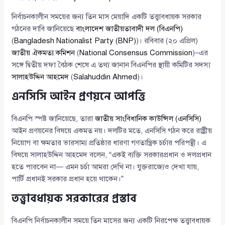
নির্বাচনকালীন সময়ের জন্য তিন মাস মেয়াদি একটি তত্ত্বাবধায়ক সরকার
গঠনের দাবি জানিয়েছে
বাংলাদেশ জাতীয়তাবাদী দল (বিএনপি)
(
Bangladesh Nationalist Party (BNP)
)। রবিবার (২০ এপ্রিল)
জাতীয় ঐকমত্য কমিশন
(
National Consensus Commission
)–এর
সঙ্গে দ্বিতীয় দফা বৈঠক শেষে এ তথ্য জানান বিএনপির স্থায়ী কমিটির সদস্য
সালাহউদ্দিন আহমেদ
(
Salahuddin Ahmed
)।
এনসিসি আইন প্রণয়নে আপত্তি
বিএনপি স্পষ্ট জানিয়েছে, তারা
জাতীয় সাংবিধানিক কাউন্সিল (এনসিসি)
আইন প্রণয়নের বিষয়ে একমত নয়। দলটির মতে, এনসিসি গঠন করে রাষ্ট্রীয়
নিয়োগ বা ক্ষমতার ভারসাম্য প্রতিষ্ঠার ধারণা গণতান্ত্রিক চর্চার পরিপন্থী। এ
বিষয়ে সালাহউদ্দিন আহমেদ বলেন, “একই ব্যক্তি সরকারপ্রধান ও দলপ্রধান
হতে পারবেন না— এমন চর্চা আমরা দেখি না। যুক্তরাজ্যেও দেখা যায়,
পার্টি প্রধানই সরকার প্রধান হয়ে থাকেন।”
তত্ত্বাবধায়ক সরকারের প্রস্তাব
বিএনপি নির্বাচনকালীন সময়ে তিন মাসের জন্য একটি নিরপেক্ষ তত্ত্বাবধায়ক