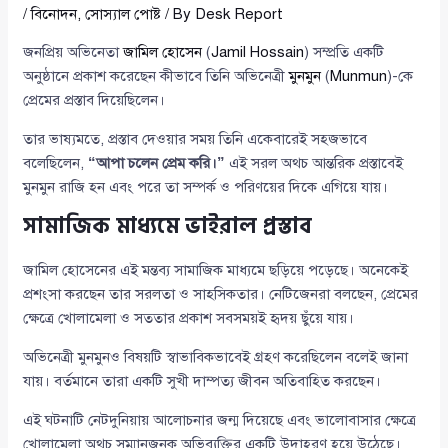
/
বিনোদন
,
সোস্যাল পোষ্ট
/ By
Desk Report
জনপ্রিয় অভিনেতা
জামিল হোসেন
(
Jamil Hossain
) সম্প্রতি একটি
অনুষ্ঠানে প্রকাশ করেছেন কীভাবে তিনি অভিনেত্রী
মুনমুন
(
Munmun
)-কে
প্রেমের প্রস্তাব দিয়েছিলেন।
তার ভাষ্যমতে, প্রস্তাব দেওয়ার সময় তিনি একেবারেই সহজভাবে
বলেছিলেন,
“আপা চলেন প্রেম করি।”
এই সরল অথচ আন্তরিক প্রস্তাবেই
মুনমুন রাজি হন এবং পরে তা সম্পর্ক ও পরিণয়ের দিকে এগিয়ে যায়।
সামাজিক মাধ্যমে ভাইরাল প্রস্তাব
জামিল হোসেনের এই মন্তব্য সামাজিক মাধ্যমে ছড়িয়ে পড়েছে। অনেকেই
প্রশংসা করছেন তার সরলতা ও সাহসিকতার। নেটিজেনরা বলছেন, প্রেমের
ক্ষেত্রে খোলামেলা ও সততার প্রকাশ সবসময়ই হৃদয় ছুঁয়ে যায়।
অভিনেত্রী মুনমুনও বিষয়টি স্বাভাবিকভাবেই গ্রহণ করেছিলেন বলেই জানা
যায়। বর্তমানে তারা একটি সুখী দাম্পত্য জীবন অতিবাহিত করছেন।
এই ঘটনাটি নেটদুনিয়ায় আলোচনার জন্ম দিয়েছে এবং ভালোবাসার ক্ষেত্রে
খোলামেলা অথচ সম্মানজনক অভিব্যক্তির একটি উদাহরণ হয়ে উঠেছে।