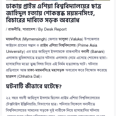
ঢাকায় প্রাইম এশিয়া বিশ্ববিদ্যালয়ের ছাত্র
জাহিদুল হত্যায় শোকস্তব্ধ ময়মনসিংহ,
বিচারের দাবিতে সড়ক অবরোধ
/
রাজনীতি
,
সারাদেশ
/ By
Desk Report
ময়মনসিংহ
(
Mymensingh
) জেলার
ভালুকা
(
Valuka
) উপজেলার
কাইচান গ্রামের সন্তান ও
প্রাইম এশিয়া বিশ্ববিদ্যালয়
(
Prime Asia
University
) এর ছাত্র জাহিদুল ইসলামকে রাজধানীর
বনানী
(
Banani
)
এলাকায় ছুরিকাঘাতে হত্যার ঘটনায় এলাকায় নেমে এসেছে শোকের ছায়া।
হাসাহাসির মতো তুচ্ছ বিষয় নিয়ে এই নির্মম হত্যাকাণ্ড ঘটে। ঘটনার
প্রতিবাদে আজ
ঢাকা-ময়মনসিংহ মহাসড়ক
অবরোধ করে বিক্ষোভ করেছে
ছাত্রদল
(
Chhatra Dal
)।
ঘটনাটি কীভাবে ঘটেছে?
২২ বছর বয়সী জাহিদুল ইসলাম ছিলেন প্রাইম এশিয়া বিশ্ববিদ্যালয়ের
টেক্সটাইল ইঞ্জিনিয়ারিং বিভাগের ছাত্র। শনিবার বিকেলে বনানীতে
বিশ্ববিদ্যালয়ের সামনের সড়কে দুই নারীকে নিয়ে হাসাহাসির ঘটনায়