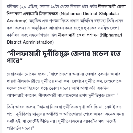
রবিবার (২০ এপ্রিল) সকাল ১০টা থেকে বিকাল ৪টা পর্যন্ত
নীলফামারী জেলা
শিল্পকলা একাডেমি মিলনায়তনে
(
Nilphamari District Shilpakala
Academy
) অনুষ্ঠিত এক গণশুনানিতে প্রধান অতিথির বক্তব্যে তিনি এসব
কথা বলেন। এ অনুষ্ঠানের আয়োজন করে রংপুর দুদকের সমন্বিত জেলা
কার্যালয় এবং সহযোগিতায় ছিল
নীলফামারী জেলা প্রশাসন
(
Nilphamari
District Administration
)।
“নীলফামারী দুর্নীতিমুক্ত জেলার মডেল হতে
পারে”
চেয়ারম্যান মোমেন বলেন, “বাংলাদেশের অন্যান্য জেলার তুলনায় আমার
ধারণা নীলফামারীতে দুর্নীতির মাত্রা কম। যেখানে দুর্নীতি কম, সেগুলোকে
মডেল জেলা হিসেবে গড়ে তোলা সম্ভব। আমি আশা করি একদিন
আপনারাই বলবেন, নীলফামারী বাংলাদেশের প্রথম দুর্নীতিমুক্ত জেলা।”
তিনি আরও বলেন, “আমরা নিজেরা দুর্নীতিকে ঘৃণা করি কি না, সেটাই বড়
প্রশ্ন। দুর্নীতিগ্রস্ত মানুষের অর্থবিত্ত ও আতিথেয়তা পেলে আমরা অনেক সময়
সন্তুষ্ট হই, যা মোটেই উচিত নয়। দুর্নীতিবাজদের বয়কটের মধ্য দিয়েই
পরিবর্তন সম্ভব।”