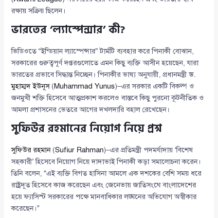
রক্ষায় সক্রিয় ছিলেন।
ভারতের ‘ল্যাস্পেন্সার’ কী?
ভিডিওতে “ইন্ডিয়ান ল্যাস্পেন্সার” টার্মটি ব্যবহার করে পিনাকী বোঝান,
সরকারের গুরুত্বপূর্ণ দপ্তরগুলোতে এমন কিছু ব্যক্তি আসীন হয়েছেন, যারা
ভারতের প্রভাবে সিদ্ধান্ত নিচ্ছেন। পিনাকীর ভাষ্য অনুযায়ী, প্রধানমন্ত্রী
ড.
মুহাম্মদ ইউনূস
(
Muhammad Yunus
)–এর সরকার একটি বিকল্প ও
জনমুখী শক্তি হিসেবে আত্মপ্রকাশ করলেও বাস্তবে কিছু পুরনো কূটনীতিক ও
আমলা প্রশাসনের ভেতরে আগের দখলদারি বহাল রেখেছেন।
সুফিউর রহমানের নিয়োগ নিয়ে প্রশ্ন
সুফিউর রহমান
(
Sufiur Rahman
)–এর প্রতিমন্ত্রী পদমর্যাদায় ‘বিশেষ
সহকারী’ হিসেবে নিয়োগ নিয়ে দাদাভাই পিনাকী কড়া সমালোচনা করেন।
তিনি বলেন, “এই ব্যক্তি বিগত হাসিনা আমলে এক দশকের বেশি সময় ধরে
রাষ্ট্রদূত হিসেবে কাজ করেছেন এবং জেনেভায় জাতিসংঘে বাংলাদেশের
হয়ে ফ্যাসিস্ট সরকারের পক্ষে মানবাধিকার লঙ্ঘনের অভিযোগ অস্বীকার
করেছেন।”