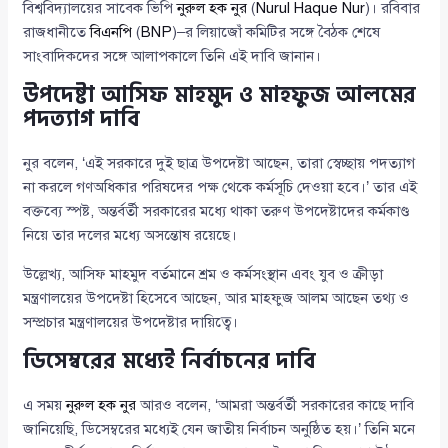
বিশ্ববিদ্যালয়ের সাবেক ভিপি
নুরুল হক নুর
(
Nurul Haque Nur
)। রবিবার
রাজধানীতে
বিএনপি
(
BNP
)–র লিয়াজোঁ কমিটির সঙ্গে বৈঠক শেষে
সাংবাদিকদের সঙ্গে আলাপকালে তিনি এই দাবি জানান।
উপদেষ্টা আসিফ মাহমুদ ও মাহফুজ আলমের
পদত্যাগ দাবি
নুর বলেন, ‘এই সরকারে দুই ছাত্র উপদেষ্টা আছেন, তারা স্বেচ্ছায় পদত্যাগ
না করলে গণঅধিকার পরিষদের পক্ষ থেকে কর্মসূচি দেওয়া হবে।’ তার এই
বক্তব্যে স্পষ্ট, অন্তর্বর্তী সরকারের মধ্যে থাকা তরুণ উপদেষ্টাদের কর্মকাণ্ড
নিয়ে তার দলের মধ্যে অসন্তোষ রয়েছে।
উল্লেখ্য, আসিফ মাহমুদ বর্তমানে শ্রম ও কর্মসংস্থান এবং যুব ও ক্রীড়া
মন্ত্রণালয়ের উপদেষ্টা হিসেবে আছেন, আর মাহফুজ আলম আছেন তথ্য ও
সম্প্রচার মন্ত্রণালয়ের উপদেষ্টার দায়িত্বে।
ডিসেম্বরের মধ্যেই নির্বাচনের দাবি
এ সময়
নুরুল হক নুর
আরও বলেন, ‘আমরা অন্তর্বর্তী সরকারের কাছে দাবি
জানিয়েছি, ডিসেম্বরের মধ্যেই যেন জাতীয় নির্বাচন অনুষ্ঠিত হয়।’ তিনি মনে