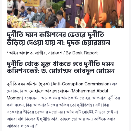
দুর্নীতি দমন কমিশনের ভেতরে দুর্নীতি
উড়িয়ে দেওয়া যায় না: দুদক চেয়ারম্যান
/
আইন আদালত
,
জাতীয়
,
সারাদেশ
/ By
Desk Report
দুর্নীতি থেকে মুক্ত থাকতে হবে দুর্নীতি দমন
কমিশনকেই: ড. মোহাম্মদ আবদুল মোমেন
দুর্নীতি দমন কমিশন (দুদক)
(
Anti-Corruption Commission
) এর
চেয়ারম্যান
ড. মোহাম্মদ আবদুল মোমেন
(
Mohammad Abdul
Momen
) বলেছেন, “অনেক সময় আমাকে শুনতে হয়, আপনারা দুর্নীতির
কথা বলেন, কিন্তু আপনার নিজের অফিস তো দুর্নীতিগ্রস্ত। এটা কিন্তু
একেবারে উড়িয়ে দেওয়ার মতো নয়। আমি এটি মোটেই উড়িয়ে দেই না।
আমরা যদি নিজেরাই দুর্নীতি করি, তাহলে তো আর অন্য কাউকে বলার
অধিকার থাকে না।”