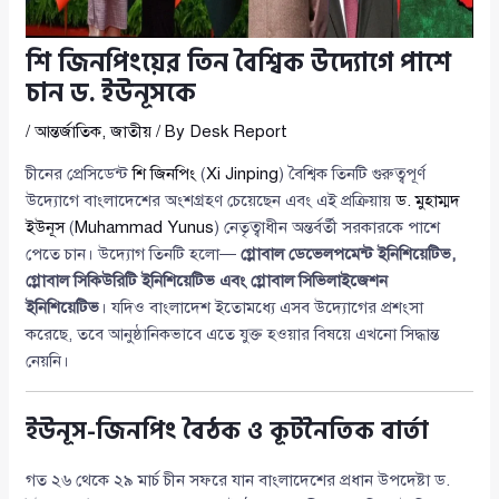
শি জিনপিংয়ের তিন বৈশ্বিক উদ্যোগে পাশে
চান ড. ইউনূসকে
/
আন্তর্জাতিক
,
জাতীয়
/ By
Desk Report
চীনের প্রেসিডেন্ট
শি জিনপিং
(
Xi Jinping
) বৈশ্বিক তিনটি গুরুত্বপূর্ণ
উদ্যোগে বাংলাদেশের অংশগ্রহণ চেয়েছেন এবং এই প্রক্রিয়ায়
ড. মুহাম্মদ
ইউনূস
(
Muhammad Yunus
) নেতৃত্বাধীন অন্তর্বর্তী সরকারকে পাশে
পেতে চান। উদ্যোগ তিনটি হলো—
গ্লোবাল ডেভেলপমেন্ট ইনিশিয়েটিভ,
গ্লোবাল সিকিউরিটি ইনিশিয়েটিভ এবং গ্লোবাল সিভিলাইজেশন
ইনিশিয়েটিভ
। যদিও বাংলাদেশ ইতোমধ্যে এসব উদ্যোগের প্রশংসা
করেছে, তবে আনুষ্ঠানিকভাবে এতে যুক্ত হওয়ার বিষয়ে এখনো সিদ্ধান্ত
নেয়নি।
ইউনূস-জিনপিং বৈঠক ও কূটনৈতিক বার্তা
গত ২৬ থেকে ২৯ মার্চ চীন সফরে যান বাংলাদেশের প্রধান উপদেষ্টা ড.