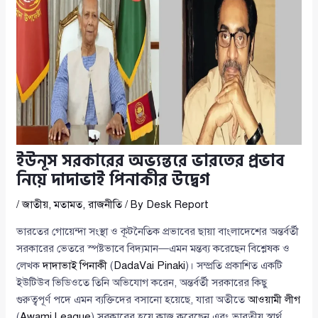
ইউনূস সরকারের অভ্যন্তরে ভারতের প্রভাব
নিয়ে দাদাভাই পিনাকীর উদ্বেগ
/
জাতীয়
,
মতামত
,
রাজনীতি
/ By
Desk Report
ভারতের গোয়েন্দা সংস্থা ও কূটনৈতিক প্রভাবের ছায়া বাংলাদেশের অন্তর্বর্তী
সরকারের ভেতরে স্পষ্টভাবে বিদ্যমান—এমন মন্তব্য করেছেন বিশ্লেষক ও
লেখক
দাদাভাই পিনাকী
(
DadaVai Pinaki
)। সম্প্রতি প্রকাশিত একটি
ইউটিউব ভিডিওতে তিনি অভিযোগ করেন, অন্তর্বর্তী সরকারের কিছু
গুরুত্বপূর্ণ পদে এমন ব্যক্তিদের বসানো হয়েছে, যারা অতীতে
আওয়ামী লীগ
(
Awami League
) সরকারের হয়ে কাজ করেছেন এবং ভারতীয় স্বার্থ