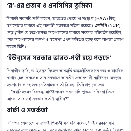
‘র’-এর প্রভাব ও এনসিপির ভূমিকা
পিনাকী সরাসরি দাবি করেন, ভারতের গোয়েন্দা সংস্থা
র
(
RAW
) কিছু
উপদেষ্টার মাধ্যমে এই অন্তর্বর্তী সরকারে সক্রিয় রয়েছে।
এনসিপি
(
NCP
)
নেতৃত্বাধীন যে ছাত্র-জনতা আন্দোলনের মাধ্যমে সরকার পরিবর্তন হয়েছিল,
সেই আন্দোলনের আদর্শ ও উদ্দেশ্য এখন ক্ষতিগ্রস্ত হচ্ছে বলে আশঙ্কা প্রকাশ
করেন তিনি।
‘ইউনূসের সরকার ভারত-পন্থী হয়ে পড়ছে’
পিনাকীর দাবি, ড. ইউনূস নিজের ভাবমূর্তি আন্তর্জাতিকভাবে স্বচ্ছ ও মানবিক
রাখার চেষ্টা করলেও তার সরকারে ভারতীয় প্রভাবশালী ব্যক্তিদের অবস্থান
জনগণের কাছে এক নেতিবাচক বার্তা দিচ্ছে। তিনি প্রশ্ন তোলেন
—”ফ্যাসিজমের বিরুদ্ধে আন্দোলনের পরও যদি পুরনো চরিত্ররা ফিরে
আসে, তবে এই সরকার কতটা স্বাধীন?”
বার্তা ও সতর্কতা
ভিডিওর শেষাংশে দাদাভাই পিনাকী সরাসরি বলেন, “এই সরকার যদি
ভারতের প্রভাবমুক্ত না হয়, তবে জনগণের আস্থা হারাবে এবং তৃতীয় বিকল্প