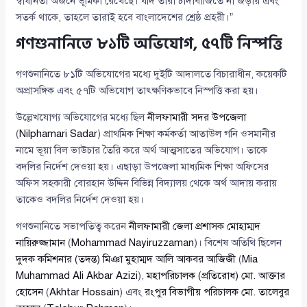
স্বাধীনতা অর্জনে ভূমিকা রেখেছে। যদি তারা চাঁদাবাজিতে না জড়ায় এবং
সতর্ক থাকে, তাহলে তারাই হবে বাংলাদেশের শ্রেষ্ঠ প্রহরী।”
গণশুনানিতে ৮১টি অভিযোগ, ৫৭টি নিস্পত্তি
গণশুনানিতে ৮১টি অভিযোগের মধ্যে দুইটি আদালতে বিচারাধীন, কয়েকটি
অপ্রাসঙ্গিক এবং ৫৭টি অভিযোগ তাৎক্ষণিকভাবে নিস্পত্তি করা হয়।
উল্লেখযোগ্য অভিযোগের মধ্যে ছিল
নীলফামারী সদর উপজেলা
(
Nilphamari Sadar
) প্রাথমিক শিক্ষা কর্মকর্তা আতাউল গনি ওসমানীর
নামে ভূয়া বিল ভাউচার তৈরি করে অর্থ আত্মসাতের অভিযোগ। তাকে
বদলির নির্দেশ দেওয়া হয়। এছাড়া উপজেলা মাধ্যমিক শিক্ষা অফিসের
অফিস সহকারী বোরহান উদ্দিন বিভিন্ন বিদ্যালয় থেকে অর্থ আদায় করায়
তাকেও বদলির নির্দেশ দেওয়া হয়।
গণশুনানিতে সভাপতিত্ব করেন
নীলফামারী জেলা প্রশাসক মোহাম্মদ
নায়িরুজ্জামান
(
Mohammad Nayiruzzaman
)। বিশেষ অতিথি ছিলেন
দুদক কমিশনার (তদন্ত) মিঞা মুহাম্মদ আলি আকবর আজিজী
(
Mia
Muhammad Ali Akbar Azizi
),
মহাপরিচালক (প্রতিরোধ) মো. আক্তার
হোসেন
(
Akhtar Hossain
) এবং
রংপুর বিভাগীয় পরিচালক মো. তালেবুর