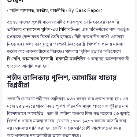
উদ্বেগ
/
আইন আদালত
,
জাতীয়
,
রাজনীতি
/ By
Desk Report
২০২৪ সালের জুলাই মাসে সংঘটিত গণঅভ্যুত্থানে নিহতদের সরকারি
তালিকায়
বাংলাদেশ পুলিশ
-এর
পিবিআই
-এর এক পরিদর্শকের নাম অন্তর্ভুক্ত
হওয়াকে কেন্দ্র করে বিতর্ক তৈরি হয়েছে। যিনি রাজধানীর বনশ্রী এলাকায়
নিহত হন। অথচ তার মৃত্যুর পরপরই নিহতের স্ত্রী খিলগাঁও থানায় মামলা
করেন আন্দোলনকারীদের বিরুদ্ধে। মামলায় ‘পুলিশ হত্যা’র অভিযোগে
বিএনপি
,
জামায়াতে ইসলামী
,
ইসলামী ছাত্রশিবির
ও অন্যান্য আন্দোলনকারী
ছাত্রদের আসামি করা হয়।
শহীদ তালিকায় পুলিশ, আসামির খাতায়
বিপ্লবীরা
সরকারি গেজেটে শহীদের তালিকায় ৮৩৪ জনের নাম প্রকাশ করা হয়। এর
মধ্যে ৪৫৬ নম্বরে থাকা নিহত পুলিশ পরিদর্শক মাসুদ পারভেজ ভূঁইয়ার নাম
বিশেষভাবে আলোচিত। তার স্ত্রী মেরিনা আক্তার বিনা গত বছরের ২৩ জুলাই
খিলগাঁও থানায় মামলা করেন, যেখানে ১০০০-১২০০ জনকে আসামি করা
হয়। মামলায় দাবি করা হয়, কোটা ও বৈষম্যবিরোধী আন্দোলনের সময়
আন্দোলনরত দুষ্কৃতকারীরা তাকে হত্যা করে।