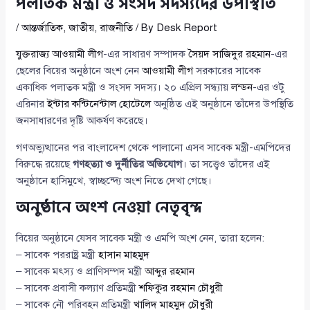
পলাতক মন্ত্রী ও সংসদ সদস্যদের উপস্থিতি
/
আন্তর্জাতিক
,
জাতীয়
,
রাজনীতি
/ By
Desk Report
যুক্তরাজ্য আওয়ামী লীগ
-এর সাধারণ সম্পাদক
সৈয়দ সাজিদুর রহমান
-এর
ছেলের বিয়ের অনুষ্ঠানে অংশ নেন
আওয়ামী লীগ
সরকারের সাবেক
একাধিক পলাতক মন্ত্রী ও সংসদ সদস্য। ২০ এপ্রিল সন্ধ্যায়
লন্ডন
-এর ওটু
এরিনার
ইন্টার কন্টিনেন্টাল হোটেলে
অনুষ্ঠিত এই অনুষ্ঠানে তাঁদের উপস্থিতি
জনসাধারণের দৃষ্টি আকর্ষণ করেছে।
গণঅভ্যুত্থানের পর বাংলাদেশ থেকে পালানো এসব সাবেক মন্ত্রী-এমপিদের
বিরুদ্ধে রয়েছে
গণহত্যা ও দুর্নীতির অভিযোগ
। তা সত্ত্বেও তাঁদের এই
অনুষ্ঠানে হাসিমুখে, স্বাচ্ছন্দ্যে অংশ নিতে দেখা গেছে।
অনুষ্ঠানে অংশ নেওয়া নেতৃবৃন্দ
বিয়ের অনুষ্ঠানে যেসব সাবেক মন্ত্রী ও এমপি অংশ নেন, তারা হলেন:
– সাবেক পররাষ্ট্র মন্ত্রী
হাসান মাহমুদ
– সাবেক মৎস্য ও প্রাণিসম্পদ মন্ত্রী
আব্দুর রহমান
– সাবেক প্রবাসী কল্যাণ প্রতিমন্ত্রী
শফিকুর রহমান চৌধুরী
– সাবেক নৌ পরিবহন প্রতিমন্ত্রী
খালিদ মাহমুদ চৌধুরী