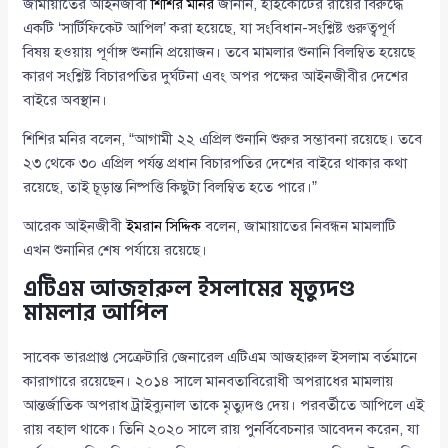
জামায়াতের আইনজীবী
শিশির মনির
জানান, হাইকোর্টের রায়ের বিরুদ্ধে
একটি ‘সার্টিফিকেট আপিল’ করা হয়েছে, যা সংবিধান-সংশ্লিষ্ট গুরুত্বপূর্ণ
বিষয় হওয়ায় পূর্ণাঙ্গ শুনানি প্রয়োজন। তবে মামলার শুনানি বিলম্বিত হয়েছে
কারণ সংশ্লিষ্ট বিচারপতির দুর্ঘটনা এবং অপর পক্ষের আইনজীবীর দেশের
বাইরে অবস্থান।
শিশির মনির বলেন, “আগামী ২২ এপ্রিল শুনানি শুরুর সম্ভাবনা রয়েছে। তবে
২৩ থেকে ৩০ এপ্রিল পর্যন্ত প্রধান বিচারপতির দেশের বাইরে থাকার কথা
রয়েছে, তাই চূড়ান্ত নিষ্পত্তি কিছুটা বিলম্বিত হতে পারে।”
আরেক আইনজীবী
ইমরান সিদ্দিক
বলেন, জামায়াতের নিবন্ধন মামলাটি
এখন শুনানির শেষ পর্যায়ে রয়েছে।
এটিএম আজহারুল ইসলামের মৃত্যুদণ্ড
মামলার আপিল
সাবেক ভারপ্রাপ্ত সেক্রেটারি জেনারেল এটিএম আজহারুল ইসলাম বর্তমানে
কারাগারে রয়েছেন। ২০১৪ সালে মানবতাবিরোধী অপরাধের মামলায়
আন্তর্জাতিক অপরাধ ট্রাইব্যুনাল তাকে মৃত্যুদণ্ড দেয়। পরবর্তীতে আপিলে এই
রায় বহাল থাকে। তিনি ২০২০ সালে রায় পুনর্বিবেচনার আবেদন করেন, যা