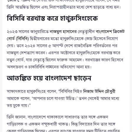
‘
কোড স্পোর্টস
’-এ দেওয়া এক সাক্ষাৎকারে হাথুরুসিংহে বলেন, সে সময়
তিনি আতঙ্কিত ছিলেন এবং নিরাপত্তাহীনতার মধ্যে দেশ ছাড়তে বাধ্য হন।
বিসিবি বরখাস্ত করে হাথুরুসিংহেকে
২০২৩ সালের জানুয়ারিতে
নাজমুল হাসানের
নেতৃত্বাধীন
বাংলাদেশ ক্রিকেট
বোর্ড (বিসিবি)
দ্বিতীয়বারের মতো হাথুরুসিংহেকে কোচ হিসেবে নিয়োগ
দেয়। তবে ২০২৪ সালের ৫ আগস্ট দেশে রাজনৈতিক পরিবর্তনের পর
নাজমুল দেশত্যাগ করেন। এরপর অক্টোবরে হাথুরুসিংহেকে বরখাস্ত করে
নতুন বোর্ড, যার নেতৃত্বে ছিলেন ফারুক আহমেদ। বরখাস্তের কারণ হিসেবে
অসদাচরণ ও চাকরিবিধি লঙ্ঘনের অভিযোগ আনা হয়।
আতঙ্কিত হয়ে বাংলাদেশ ছাড়েন
সাক্ষাৎকারে হাথুরুসিংহে বলেন, “বিসিবির সিইও
নিজাম উদ্দিন চৌধুরী
আমাকে বলেন, ‘আপনার চলে যাওয়া উচিত।’ তখন থেকেই আমার মধ্যে
ভয় ঢুকে যায়।”
তিনি জানান, বাংলাদেশে থাকাকালে সাধারণত তার সঙ্গে একজন
গাড়িচালক ও একজন বন্দুকধারী থাকত। কিন্তু বিদায়ের দিন তার সঙ্গে
কেবল গাড়িচালক ছিলেন। এরপর ব্যাংকে যাওয়ার সময় টিভিতে প্রচারিত