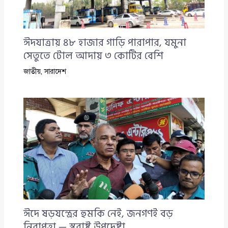
ঈদযাত্রায় ৪৮ হাজার গাড়ি পারাপার, যমুনা
সেতুতে টোল আদায় ৩ কোটির বেশি
জাতীয়
,
সারাদেশ
ঈদে ষড়যন্ত্রের হুমকি নেই, জনগণই বড়
নিরাপত্তা — স্বরাষ্ট্র উপদেষ্টা