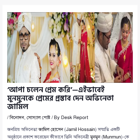
‘আপা চলেন প্রেম করি’—এইভাবেই
মুনমুনকে প্রেমের প্রস্তাব দেন অভিনেতা
জামিল
/
বিনোদন
,
সোস্যাল পোষ্ট
/ By
Desk Report
জনপ্রিয় অভিনেতা
জামিল হোসেন
(
Jamil Hossain
) সম্প্রতি একটি
অনুষ্ঠানে প্রকাশ করেছেন কীভাবে তিনি অভিনেত্রী
মুনমুন
(
Munmun
)-কে