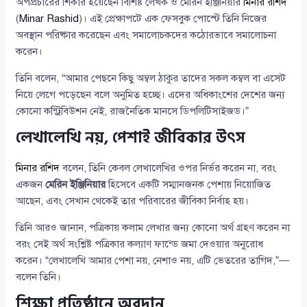
অপপ্রচারের শিকার হয়েছেন বিশিষ্ট লেখক ও মেরিন ইঞ্জিনিয়ার
মিনার রশিদ
(
Minar Rashid
)। এই প্রেক্ষাপটে এক ফেসবুক পোস্টে তিনি নিজের
অবস্থান পরিষ্কার করেছেন এবং সমালোচকদের কঠোরভাবে সমালোচনা
করেন।
তিনি বলেন, “আমার পেছনে কিছু অম্বল ঠাকুর তাদের সকল কম্বল বা এসেট
নিয়ে লেগে পড়েছেন বলে অনুমিত হচ্ছে। এদের অধিকাংশের দেশের জন্য
কোনো কন্ট্রিবিউশন নেই, রাজনৈতিক মানসে ডিপলিটিসাইজড।”
লেখালেখি নয়, পেশাই জীবিকার উৎস
মিনার রশিদ
বলেন, তিনি কেবল লেখালেখির ওপর নির্ভর করেন না, বরং
একজন
মেরিন ইঞ্জিনিয়ার
হিসেবে একটি সম্মানজনক পেশায় নিয়োজিত
আছেন, এবং সেখান থেকেই তার পরিবারের জীবিকা নির্বাহ হয়।
তিনি আরও জানান, পত্রিকায় কলাম লেখার জন্য কোনো অর্থ গ্রহণ করেন না
বরং সেই অর্থ সংশ্লিষ্ট পত্রিকার কল্যাণ ফান্ডে জমা দেওয়ার অনুরোধ
করেন। “লেখালেখি আমার পেশা নয়, নেশাও নয়, এটি ভেতরের তাগিদ,”—
বলেন তিনি।
শিক্ষা প্রতিষ্ঠানে অবদান