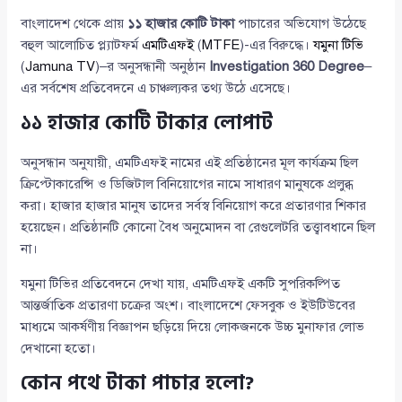
বাংলাদেশ থেকে প্রায়
১১ হাজার কোটি টাকা
পাচারের অভিযোগ উঠেছে
বহুল আলোচিত প্ল্যাটফর্ম
এমটিএফই
(
MTFE
)-এর বিরুদ্ধে।
যমুনা টিভি
(
Jamuna TV
)–র অনুসন্ধানী অনুষ্ঠান
Investigation 360 Degree
–
এর সর্বশেষ প্রতিবেদনে এ চাঞ্চল্যকর তথ্য উঠে এসেছে।
১১ হাজার কোটি টাকার লোপাট
অনুসন্ধান অনুযায়ী, এমটিএফই নামের এই প্রতিষ্ঠানের মূল কার্যক্রম ছিল
ক্রিপ্টোকারেন্সি ও ডিজিটাল বিনিয়োগের নামে সাধারণ মানুষকে প্রলুব্ধ
করা। হাজার হাজার মানুষ তাদের সর্বস্ব বিনিয়োগ করে প্রতারণার শিকার
হয়েছেন। প্রতিষ্ঠানটি কোনো বৈধ অনুমোদন বা রেগুলেটরি তত্ত্বাবধানে ছিল
না।
যমুনা টিভির প্রতিবেদনে দেখা যায়, এমটিএফই একটি সুপরিকল্পিত
আন্তর্জাতিক প্রতারণা চক্রের অংশ। বাংলাদেশে ফেসবুক ও ইউটিউবের
মাধ্যমে আকর্ষণীয় বিজ্ঞাপন ছড়িয়ে দিয়ে লোকজনকে উচ্চ মুনাফার লোভ
দেখানো হতো।
কোন পথে টাকা পাচার হলো?