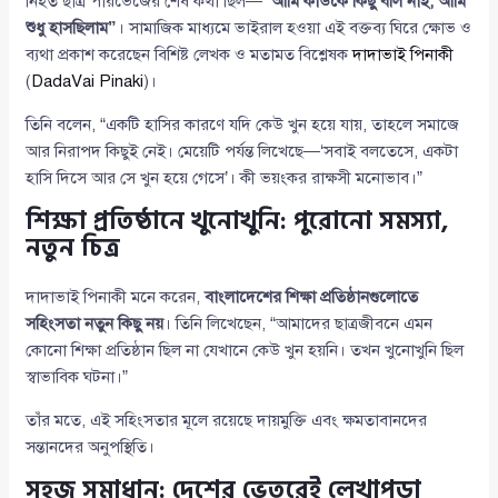
নিহত ছাত্র পারভেজের শেষ কথা ছিল—
“আমি কাউকে কিছু বলি নাই, আমি
শুধু হাসছিলাম”
। সামাজিক মাধ্যমে ভাইরাল হওয়া এই বক্তব্য ঘিরে ক্ষোভ ও
ব্যথা প্রকাশ করেছেন বিশিষ্ট লেখক ও মতামত বিশ্লেষক
দাদাভাই পিনাকী
(
DadaVai Pinaki
)।
তিনি বলেন, “একটি হাসির কারণে যদি কেউ খুন হয়ে যায়, তাহলে সমাজে
আর নিরাপদ কিছুই নেই। মেয়েটি পর্যন্ত লিখেছে—‘সবাই বলতেসে, একটা
হাসি দিসে আর সে খুন হয়ে গেসে’। কী ভয়ংকর রাক্ষসী মনোভাব।”
শিক্ষা প্রতিষ্ঠানে খুনোখুনি: পুরোনো সমস্যা,
নতুন চিত্র
দাদাভাই পিনাকী মনে করেন,
বাংলাদেশের শিক্ষা প্রতিষ্ঠানগুলোতে
সহিংসতা নতুন কিছু নয়
। তিনি লিখেছেন, “আমাদের ছাত্রজীবনে এমন
কোনো শিক্ষা প্রতিষ্ঠান ছিল না যেখানে কেউ খুন হয়নি। তখন খুনোখুনি ছিল
স্বাভাবিক ঘটনা।”
তাঁর মতে, এই সহিংসতার মূলে রয়েছে দায়মুক্তি এবং ক্ষমতাবানদের
সন্তানদের অনুপস্থিতি।
সহজ সমাধান: দেশের ভেতরেই লেখাপড়া