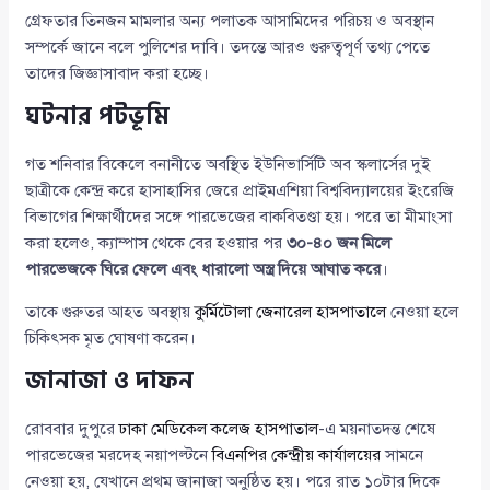
গ্রেফতার তিনজন মামলার অন্য পলাতক আসামিদের পরিচয় ও অবস্থান
সম্পর্কে জানে বলে পুলিশের দাবি। তদন্তে আরও গুরুত্বপূর্ণ তথ্য পেতে
তাদের জিজ্ঞাসাবাদ করা হচ্ছে।
ঘটনার পটভূমি
গত শনিবার বিকেলে বনানীতে অবস্থিত ইউনিভার্সিটি অব স্কলার্সের দুই
ছাত্রীকে কেন্দ্র করে হাসাহাসির জেরে প্রাইমএশিয়া বিশ্ববিদ্যালয়ের ইংরেজি
বিভাগের শিক্ষার্থীদের সঙ্গে পারভেজের বাকবিতণ্ডা হয়। পরে তা মীমাংসা
করা হলেও, ক্যাম্পাস থেকে বের হওয়ার পর
৩০-৪০ জন মিলে
পারভেজকে ঘিরে ফেলে এবং ধারালো অস্ত্র দিয়ে আঘাত করে
।
তাকে গুরুতর আহত অবস্থায়
কুর্মিটোলা জেনারেল হাসপাতালে
নেওয়া হলে
চিকিৎসক মৃত ঘোষণা করেন।
জানাজা ও দাফন
রোববার দুপুরে
ঢাকা মেডিকেল কলেজ হাসপাতাল
-এ ময়নাতদন্ত শেষে
পারভেজের মরদেহ নয়াপল্টনে
বিএনপির কেন্দ্রীয় কার্যালয়ের
সামনে
নেওয়া হয়, যেখানে প্রথম জানাজা অনুষ্ঠিত হয়। পরে রাত ১০টার দিকে