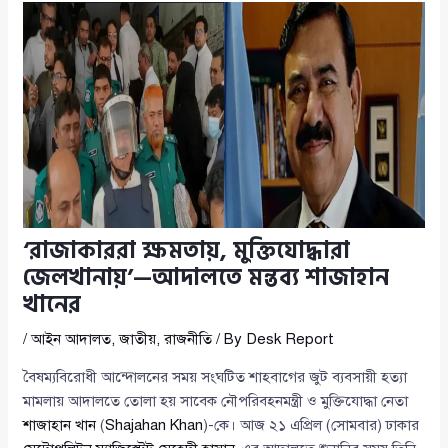
‘রাজাকাররা ক্ষমতায়, মুক্তিযোদ্ধারা
জেলখানায়’—আদালতে মন্তব্য শাজাহান
খানের
/
আইন আদালত
,
জাতীয়
,
রাজনীতি
/ By
Desk Report
বৈষম্যবিরোধী আন্দোলনের সময় সংঘটিত শাহবাগের জুট ব্যবসায়ী হত্যা
মামলায় আদালতে তোলা হয় সাবেক নৌপরিবহনমন্ত্রী ও মুক্তিযোদ্ধা নেতা
শাজাহান খান
(
Shajahan Khan
)-কে। আজ ২১ এপ্রিল (সোমবার) ঢাকার