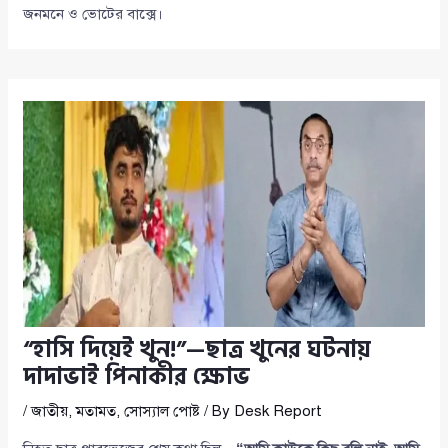
জনমনে ও ভোটের বাক্সে।
“হাসি দিয়েই খুন!”—ছাত্র খুনের ঘটনায়
দাদাভাই পিনাকীর ক্ষোভ
/
জাতীয়
,
মতামত
,
সোস্যাল পোষ্ট
/ By
Desk Report