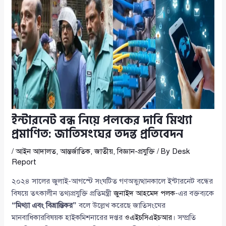
ইন্টারনেট বন্ধ নিয়ে পলকের দাবি মিথ্যা
প্রমাণিত: জাতিসংঘের তদন্ত প্রতিবেদন
/
আইন আদালত
,
আন্তর্জাতিক
,
জাতীয়
,
বিজ্ঞান-প্রযুক্তি
/ By
Desk
Report
২০২৪ সালের জুলাই-আগস্টে সংঘটিত গণঅভ্যুত্থানকালে ইন্টারনেট বন্ধের
বিষয়ে তৎকালীন তথ্যপ্রযুক্তি প্রতিমন্ত্রী
জুনাইদ আহমেদ পলক
-এর বক্তব্যকে
“মিথ্যা এবং বিভ্রান্তিকর”
বলে উল্লেখ করেছে জাতিসংঘের
মানবাধিকারবিষয়ক হাইকমিশনারের দপ্তর
ওএইচসিএইচআর
। সম্প্রতি