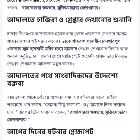
মেট্রোপলিটন ম্যাজিস্ট্রেট মেহেদী হাসান
-এর আদালতে শুনানির সময় তিনি
বলেন,
“রাজাকাররা ক্ষমতায়, মুক্তিযোদ্ধারা জেলখানায়।”
আদালতে হাজিরা ও গ্রেপ্তার দেখানোর শুনানি
ঢাকার সিএমএম আদালতের হাজতখানা থেকে এজলাসে নেওয়ার সময়ই
শাজাহান খান ওই মন্তব্য করেন। তাকে
শাহবাগ থানাধীন চানখারপুল
এলাকায় জুট ব্যবসায়ী মনির হত্যা মামলায়
গ্রেপ্তার দেখানোর বিষয়ে আজ
শুনানি অনুষ্ঠিত হয়। শুনানি শেষে ম্যাজিস্ট্রেট মেহেদী হাসান তার বিরুদ্ধে
গ্রেপ্তার দেখানোর আবেদন মঞ্জুর করেন।
আদালতের পথে সাংবাদিকদের উদ্দেশ্যে
বক্তব্য
হাজতখানা থেকে বেরিয়ে যাওয়ার সময় সাংবাদিকরা বক্তব্য চাইলে
শাজাহান খান বলেন, “তোমরা কিছু বলো না। শুধু আমাকে দিয়ে বলাতে
চাও।” এরপর তিনি আবারও বলেন,
“রাজাকাররা ক্ষমতায়, মুক্তিযোদ্ধারা
জেলখানায়।”
আগের দিনের ঘটনার প্রেক্ষাপট