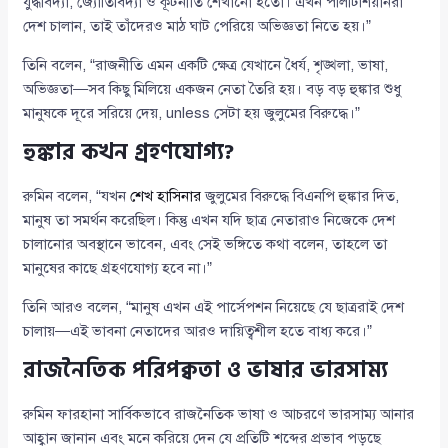
যুদ্ধবিদ্যা, জ্যোতির্বিদ্যা ও কূটনীতি শেখানো হতো। এখন পলিটিশিয়ানরা
দেশ চালান, তাই তাঁদেরও মাঠ ঘাট পেরিয়ে অভিজ্ঞতা নিতে হয়।”
তিনি বলেন, “রাজনীতি এমন একটি ক্ষেত্র যেখানে ধৈর্য, শৃঙ্খলা, ভাষা,
অভিজ্ঞতা—সব কিছু মিলিয়ে একজন নেতা তৈরি হয়। বড় বড় হুঙ্কার শুধু
মানুষকে দূরে সরিয়ে দেয়, unless সেটা হয় জুলুমের বিরুদ্ধে।”
হুঙ্কার কখন গ্রহণযোগ্য?
রুমিন বলেন, “যখন
শেখ হাসিনার
জুলুমের বিরুদ্ধে বিএনপি হুঙ্কার দিত,
মানুষ তা সমর্থন করেছিল। কিন্তু এখন যদি ছাত্র নেতারাও নিজেকে দেশ
চালানোর অবস্থানে ভাবেন, এবং সেই ভঙ্গিতে কথা বলেন, তাহলে তা
মানুষের কাছে গ্রহণযোগ্য হবে না।”
তিনি আরও বলেন, “মানুষ এখন এই পার্সেপশন নিয়েছে যে ছাত্ররাই দেশ
চালায়—এই ভাবনা নেতাদের আরও দায়িত্বশীল হতে বাধ্য করে।”
রাজনৈতিক পরিপক্বতা ও ভাষার ভারসাম্য
রুমিন ফারহানা সার্বিকভাবে রাজনৈতিক ভাষা ও আচরণে ভারসাম্য আনার
আহ্বান জানান এবং মনে করিয়ে দেন যে প্রতিটি শব্দের প্রভাব পড়ছে