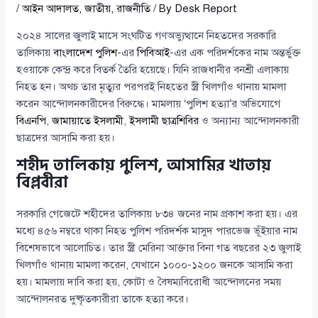
/
আইন আদালত
,
জাতীয়
,
রাজনীতি
/ By
Desk Report
২০২৪ সালের জুলাই মাসে সংঘটিত গণঅভ্যুত্থানে নিহতদের সরকারি
তালিকায়
বাংলাদেশ পুলিশ
-এর
পিবিআই
-এর এক পরিদর্শকের নাম অন্তর্ভুক্ত
হওয়াকে কেন্দ্র করে বিতর্ক তৈরি হয়েছে। যিনি রাজধানীর বনশ্রী এলাকায়
নিহত হন। অথচ তার মৃত্যুর পরপরই নিহতের স্ত্রী খিলগাঁও থানায় মামলা
করেন আন্দোলনকারীদের বিরুদ্ধে। মামলায় ‘পুলিশ হত্যা’র অভিযোগে
বিএনপি
,
জামায়াতে ইসলামী
,
ইসলামী ছাত্রশিবির
ও অন্যান্য আন্দোলনকারী
ছাত্রদের আসামি করা হয়।
শহীদ তালিকায় পুলিশ, আসামির খাতায়
বিপ্লবীরা
সরকারি গেজেটে শহীদের তালিকায় ৮৩৪ জনের নাম প্রকাশ করা হয়। এর
মধ্যে ৪৫৬ নম্বরে থাকা নিহত পুলিশ পরিদর্শক মাসুদ পারভেজ ভূঁইয়ার নাম
বিশেষভাবে আলোচিত। তার স্ত্রী মেরিনা আক্তার বিনা গত বছরের ২৩ জুলাই
খিলগাঁও থানায় মামলা করেন, যেখানে ১০০০-১২০০ জনকে আসামি করা
হয়। মামলায় দাবি করা হয়, কোটা ও বৈষম্যবিরোধী আন্দোলনের সময়
আন্দোলনরত দুষ্কৃতকারীরা তাকে হত্যা করে।