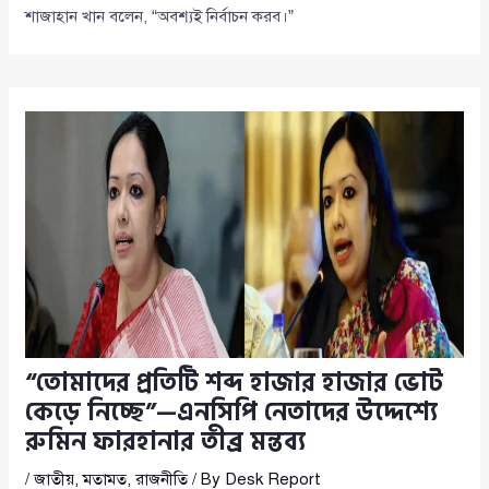
শাজাহান খান বলেন, “অবশ্যই নির্বাচন করব।”
“তোমাদের প্রতিটি শব্দ হাজার হাজার ভোট
কেড়ে নিচ্ছে”—এনসিপি নেতাদের উদ্দেশ্যে
রুমিন ফারহানার তীব্র মন্তব্য
/
জাতীয়
,
মতামত
,
রাজনীতি
/ By
Desk Report