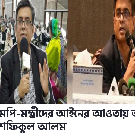
পি-মন্ত্রীদের আইনের আওতায় 
িব শফিকুল আলম