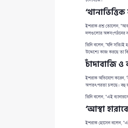
‘থানাভিত্তি
ইশরাক প্রশ্ন তোলেন, “আ
দলগুলোর অঙ্গসংগঠনের বা
তিনি বলেন, “যদি সত্যিই 
উদ্দেশ্যে কাজ করছে তা ব
চাঁদাবাজি ও
ইশরাক অভিযোগ করেন, “বৈষম
অপতৎপরতা চলছে। বহু জায়
তিনি বলেন, “এই ব্যানারক
‘আস্থা হারা
ইশরাক হোসেন বলেন, “এই 