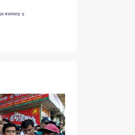
ন যেন দখলদার ও