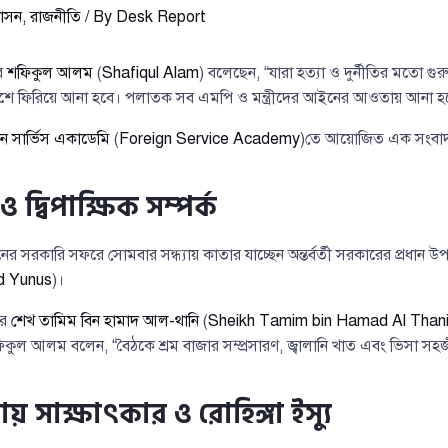
শাসন
,
রাজনীতি
/ By
Desk Report
িব
শফিকুল আলম
(
Shafiqul Alam
) বলেছেন, “যারা হত্যা ও দুর্নীতির মতো গ
েশে ফিরিয়ে আনা হবে। পলাতক সব এমপি ও মন্ত্রীদের আইনের আওতায় আনা হ
ন সার্ভিস একাডেমি
(
Foreign Service Academy
)তে আয়োজিত এক সংবাদ 
দ্বিপাক্ষিক সম্পর্ক
নের সরকারি সফরে সোমবার সন্ধ্যায় কাতার যাচ্ছেন অন্তর্বর্তী সরকারের প্রধান উপ
d Yunus
)।
ির
শেখ তামিম বিন হামাদ আল-থানি
(
Sheikh Tamim bin Hamad Al Than
ফিকুল আলম বলেন, “বৈঠকে শ্রম বাজার সম্প্রসারণ, জ্বালানি খাত এবং ভিসা
সাক্ষাৎকার ও রোহিঙ্গা ইস্যু