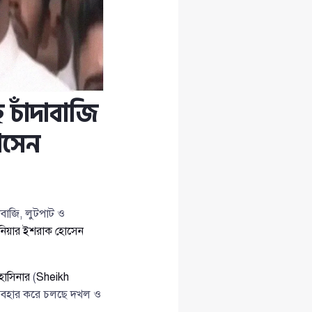
 চাঁদাবাজি
োসেন
াবাজি, লুটপাট ও
িনিয়ার ইশরাক হোসেন
হাসিনার
(
Sheikh
ার ব্যবহার করে চলছে দখল ও