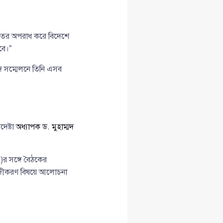
ুরুতর অপরাধ করে বিদেশে
বে।”
সম্মেলনে তিনি এসব
দেষ্টা
অধ্যাপক ড. মুহাম্মদ
i
)র সঙ্গে বৈঠকের
 সহজীকরণ বিষয়ে আলোচনা