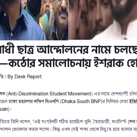
রোধী ছাত্র আন্দোলনের নামে চলছে
’—কঠোর সমালোচনায় ইশরাক হ
তি
/ By
Desk Report
োলন
(
Anti-Discrimination Student Movement
) এর নামে দেশব্যাপী চাঁদ
েছেন
ঢাকা মহানগর দক্ষিণ বিএনপি
(
Dhaka South BNP
)র সিনিয়র নেতা
ইঞ্জ
sain
)।
তে তিনি বলেন, “এই সংগঠনটি গঠিত হয়েছিল খুনি, স্বৈরাচারী, ফ্যাসিস্ট
শেখ 
 আন্দোলন জোরদার করার লক্ষ্যে। কিন্তু এখন সেই লক্ষ্য থেকে বিচ্যুত হয়ে ব্যান