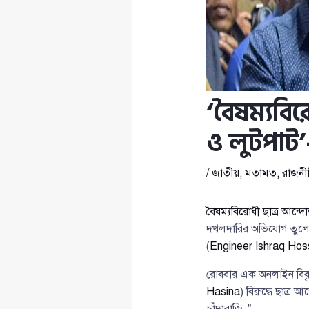
‘বৈষম্যবি
ও লুটপাট
/
জাতীয়
,
মতামত
,
রাজনী
বৈষম্যবিরোধী ছাত্র আন্দ
দখলদারির অভিযোগ তুল
(
Engineer Ishraq Hos
রোববার এক অনলাইন বিবৃতি
Hasina
) বিরুদ্ধে ছাত্র
চাঁদাবাজি।”