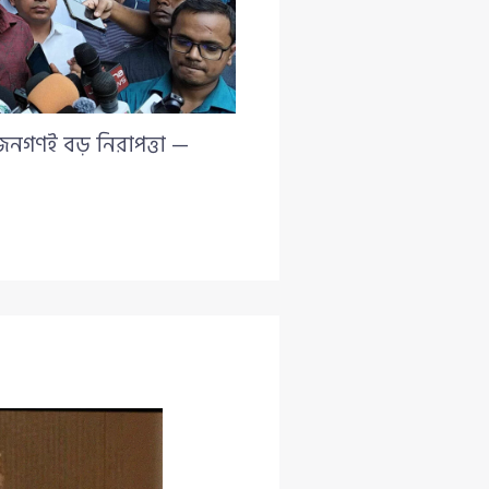
 জনগণই বড় নিরাপত্তা —