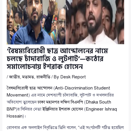
‘বৈষম্যবিরোধী ছাত্র আন্দোলনের নামে
চলছে চাঁদাবাজি ও লুটপাট’—কঠোর
সমালোচনায় ইশরাক হোসেন
/
জাতীয়
,
মতামত
,
রাজনীতি
/ By
Desk Report
বৈষম্যবিরোধী ছাত্র আন্দোলন
(
Anti-Discrimination Student
Movement
) এর নামে দেশব্যাপী চাঁদাবাজি, লুটপাট ও দখলদারির
অভিযোগ তুলেছেন
ঢাকা মহানগর দক্ষিণ বিএনপি
(
Dhaka South
BNP
)র সিনিয়র নেতা
ইঞ্জিনিয়ার ইশরাক হোসেন
(
Engineer Ishraq
Hossain
)।
রোববার এক অনলাইন বিবৃতিতে তিনি বলেন, “এই সংগঠনটি গঠিত হয়েছিল