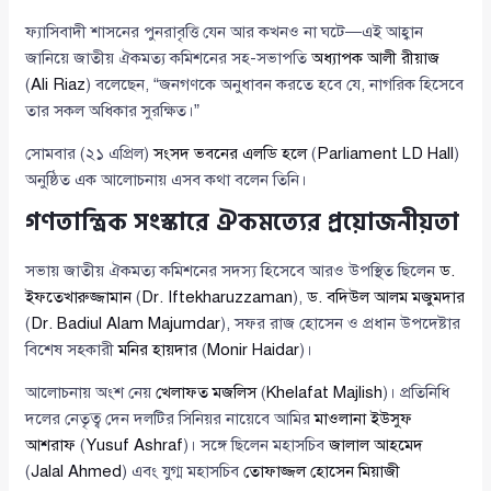
ফ্যাসিবাদী শাসনের পুনরাবৃত্তি যেন আর কখনও না ঘটে—এই আহ্বান
জানিয়ে জাতীয় ঐকমত্য কমিশনের সহ-সভাপতি
অধ্যাপক আলী রীয়াজ
(
Ali Riaz
) বলেছেন, “জনগণকে অনুধাবন করতে হবে যে, নাগরিক হিসেবে
তার সকল অধিকার সুরক্ষিত।”
সোমবার (২১ এপ্রিল)
সংসদ ভবনের এলডি হলে
(
Parliament LD Hall
)
অনুষ্ঠিত এক আলোচনায় এসব কথা বলেন তিনি।
গণতান্ত্রিক সংস্কারে ঐকমত্যের প্রয়োজনীয়তা
সভায় জাতীয় ঐকমত্য কমিশনের সদস্য হিসেবে আরও উপস্থিত ছিলেন
ড.
ইফতেখারুজ্জামান
(
Dr. Iftekharuzzaman
),
ড. বদিউল আলম মজুমদার
(
Dr. Badiul Alam Majumdar
), সফর রাজ হোসেন ও প্রধান উপদেষ্টার
বিশেষ সহকারী
মনির হায়দার
(
Monir Haidar
)।
আলোচনায় অংশ নেয়
খেলাফত মজলিস
(
Khelafat Majlish
)। প্রতিনিধি
দলের নেতৃত্ব দেন দলটির সিনিয়র নায়েবে আমির
মাওলানা ইউসুফ
আশরাফ
(
Yusuf Ashraf
)। সঙ্গে ছিলেন মহাসচিব
জালাল আহমেদ
(
Jalal Ahmed
) এবং যুগ্ম মহাসচিব
তোফাজ্জল হোসেন মিয়াজী