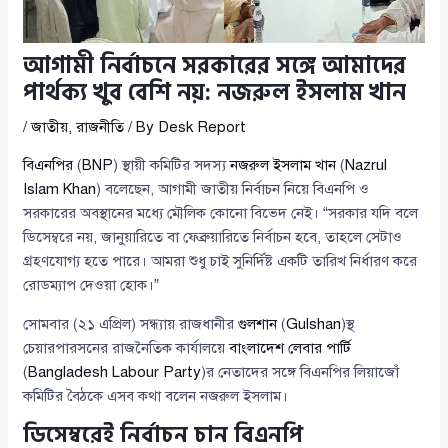
আগামী নির্বাচনে সরকারের সঙ্গে আমাদের
পার্থক্য খুব বেশি নয়: নজরুল ইসলাম খান
/
জাতীয়
,
রাজনীতি
/ By
Desk Report
বিএনপির
(
BNP
) স্থায়ী কমিটির সদস্য
নজরুল ইসলাম খান
(
Nazrul
Islam Khan
) বলেছেন, আগামী জাতীয় নির্বাচন নিয়ে বিএনপি ও
সরকারের অবস্থানের মধ্যে মৌলিক কোনো বিভেদ নেই। “সরকার যদি বলে
ডিসেম্বরে নয়, জানুয়ারিতে বা ফেব্রুয়ারিতে নির্বাচন হবে, তাহলে সেটাও
গ্রহণযোগ্য হতে পারে। আমরা শুধু চাই সুনির্দিষ্ট একটি তারিখ নির্ধারণ করে
রোডম্যাপ দেওয়া হোক।”
সোমবার (২১ এপ্রিল) সন্ধ্যায় রাজধানীর
গুলশান
(
Gulshan
)স্থ
চেয়ারপারসনের রাজনৈতিক কার্যালয়ে
বাংলাদেশ লেবার পার্টি
(
Bangladesh Labour Party
)র নেতাদের সঙ্গে বিএনপির লিয়াজোঁ
কমিটির বৈঠকে এসব কথা বলেন নজরুল ইসলাম।
ডিসেম্বরেই নির্বাচন চান বিএনপি