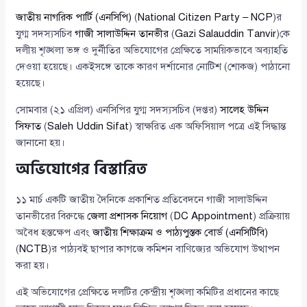
জাতীয় নাগরিক পার্টি (এনসিপি)
(
National Citizen Party – NCP
)র
যুগ্ম সদস্যসচিব
গাজী সালাউদ্দিন তানভীর
(
Gazi Salauddin Tanvir
)কে
দলীয় শৃঙ্খলা ভঙ্গ ও দুর্নীতির অভিযোগের প্রেক্ষিতে সাময়িকভাবে অব্যাহতি
দেওয়া হয়েছে। একইসঙ্গে তাকে কারণ দর্শানোর নোটিশ (শোকজ) পাঠানো
হয়েছে।
সোমবার (২১ এপ্রিল) এনসিপির যুগ্ম সদস্যসচিব (দপ্তর)
সালেহ উদ্দিন
সিফাত
(
Saleh Uddin Sifat
) স্বাক্ষরিত এক অফিসিয়াল পত্রে এই সিদ্ধান্ত
জানানো হয়।
অভিযোগের বিস্তারিত
১১ মার্চ একটি জাতীয় দৈনিকে প্রকাশিত প্রতিবেদনে গাজী সালাউদ্দিন
তানভীরের বিরুদ্ধে
জেলা প্রশাসক নিয়োগ
(
DC Appointment
) প্রক্রিয়ায়
অবৈধ হস্তক্ষেপ এবং
জাতীয় শিক্ষাক্রম ও পাঠ্যপুস্তক বোর্ড (এনসিটিবি)
(
NCTB
)র পাঠ্যবই ছাপার কাগজে কমিশন বাণিজ্যের অভিযোগ উত্থাপন
করা হয়।
এই অভিযোগের প্রেক্ষিতে দলটির কেন্দ্রীয় শৃঙ্খলা কমিটির প্রধানের কাছে