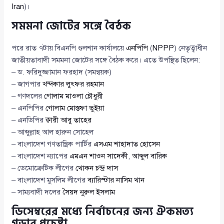
Iran
)।
সমমনা জোটের সঙ্গে বৈঠক
পরে রাত ৭টায় বিএনপি গুলশান কার্যালয়ে
এনপিপি
(
NPPP
) নেতৃত্বাধীন
জাতীয়তাবাদী সমমনা জোটের সঙ্গে বৈঠক করে। এতে উপস্থিত ছিলেন:
– ড. ফরিদুজ্জামান ফরহাদ (সমন্বয়ক)
– জাগপার
খন্দকার লুৎফর রহমান
– গণদলের
গোলাম মাওলা চৌধুরী
– এনপিপির
গোলাম মোস্তফা ভুইয়া
– এনডিপির
ক্বারী আবু তাহের
– আব্দুল্লাহ আল হারুন সোহেল
– বাংলাদেশ গণতান্ত্রিক পার্টির
এসএম শাহাদাত হোসেন
– বাংলাদেশ ন্যাপের
এমএন শাওন সাদেকী
,
আব্দুল বারিক
– ডেমোক্রেটিক লীগের
খোকন চন্দ্র দাস
– বাংলাদেশ মুসলিম লীগের
ব্যারিস্টার নাসিম খান
– সাম্যবাদী দলের
সৈয়দ নুরুল ইসলাম
ডিসেম্বরের মধ্যে নির্বাচনের জন্য ঐকমত্য
গড়ার প্রচেষ্টা