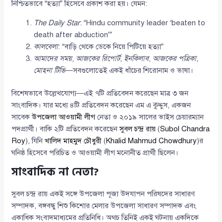
নিশ্চিতভাবে “হত্যা” হিসেবে প্রকাশ করা হয়। যেমন:
The Daily Star
: “Hindu community leader ‘beaten to
death after abduction'”
কালবেলা
: “বাড়ি থেকে ডেকে নিয়ে পিটিয়ে হত্যা”
আমাদের সময়
,
আজকের রিপোর্ট
,
ইনকিলাব
,
আজকের পত্রিকা
,
মোহনা টিভি
—সবগুলোতেই একই ধাঁচের শিরোনাম ও ভাষা।
বিশেষভাবে উল্লেখযোগ্য—এই ৭টি প্রতিবেদন করেছেন মাত্র ৩ জন
সাংবাদিক। যার মধ্যে ৪টি প্রতিবেদন করেছেন এম এ কুদ্দুস, একজন
সাবেক
উপজেলা আওয়ামী লীগ
নেতা ও ২০১৯ সালের ভাইস চেয়ারম্যান
পদপ্রার্থী। বাকি ২টি প্রতিবেদন করেছেন
সুবল চন্দ্র রায়
(
Subol Chandra
Roy
), যিনি
খালিদ মাহমুদ চৌধুরী
(
Khalid Mahmud Chowdhury
)র
ঘনিষ্ঠ হিসেবে পরিচিত ও আওয়ামী লীগ মনোনীত প্রার্থী ছিলেন।
সাংবাদিক না নেতা?
সুবল চন্দ্র রায় একই সঙ্গে উপজেলা পূজা উদযাপন পরিষদের সাধারণ
সম্পাদক, বঙ্গবন্ধু শিশু কিশোর মেলার উপজেলা সাধারণ সম্পাদক এবং
একাধিক সংবাদমাধ্যমের প্রতিনিধি। অথচ তিনিই একই ঘটনায় একদিকে