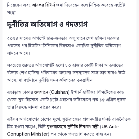
নিয়েছেন এবং
আয়কর রিটার্ন
জমা দিয়েছেন বলে নিশ্চিত করেছে সংশ্লিষ্ট
সংস্থা।
দুর্নীতির অভিযোগ ও পদত্যাগ
২০২৪ সালের আগস্টে ছাত্র-জনতার অভ্যুত্থানে শেখ হাসিনা সরকার
পতনের পর টিউলিপ সিদ্দিকের বিরুদ্ধেও একাধিক দুর্নীতির অভিযোগ
সামনে আসে।
সবচেয়ে গুরুতর অভিযোগটি হলো ৮০ হাজার কোটি টাকা আত্মসাতের
ঘটনায় শেখ হাসিনা পরিবারের অন্যান্য সদস্যদের সঙ্গে তার নামও উঠে
আসে, যা বর্তমানে দুর্নীতি দমন কমিশনের তদন্তাধীন।
এছাড়াও ঢাকার
গুলশানে
(
Gulshan
) ইস্টার্ন হাউজিং লিমিটেডের কাছ
থেকে ‘ঘুষ’ হিসেবে একটি ফ্ল্যাট গ্রহণের অভিযোগে গত ১৫ এপ্রিল দুদক
তার বিরুদ্ধে মামলা দায়ের করে।
এইসব অভিযোগের চাপের মুখে, যুক্তরাজ্যের প্রধানমন্ত্রীর ঘনিষ্ঠ রাজনৈতিক
মিত্র হওয়া সত্ত্বেও, তিনি
যুক্তরাজ্যের দুর্নীতি নিবারণ মন্ত্রী
(
UK Anti-
Corruption Minister
) পদ থেকে পদত্যাগ করতে বাধ্য হন।