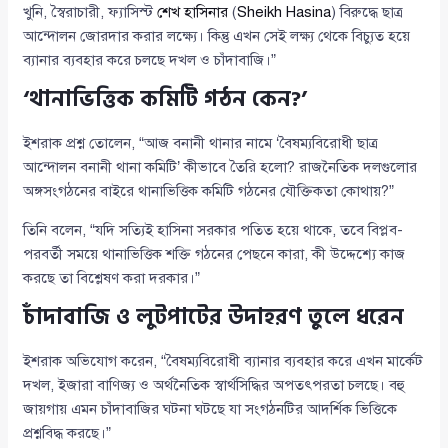
খুনি, স্বৈরাচারী, ফ্যাসিস্ট
শেখ হাসিনার
(
Sheikh Hasina
) বিরুদ্ধে ছাত্র
আন্দোলন জোরদার করার লক্ষ্যে। কিন্তু এখন সেই লক্ষ্য থেকে বিচ্যুত হয়ে
ব্যানার ব্যবহার করে চলছে দখল ও চাঁদাবাজি।”
‘থানাভিত্তিক কমিটি গঠন কেন?’
ইশরাক প্রশ্ন তোলেন, “আজ বনানী থানার নামে ‘বৈষম্যবিরোধী ছাত্র
আন্দোলন বনানী থানা কমিটি’ কীভাবে তৈরি হলো? রাজনৈতিক দলগুলোর
অঙ্গসংগঠনের বাইরে থানাভিত্তিক কমিটি গঠনের যৌক্তিকতা কোথায়?”
তিনি বলেন, “যদি সত্যিই হাসিনা সরকার পতিত হয়ে থাকে, তবে বিপ্লব-
পরবর্তী সময়ে থানাভিত্তিক শক্তি গঠনের পেছনে কারা, কী উদ্দেশ্যে কাজ
করছে তা বিশ্লেষণ করা দরকার।”
চাঁদাবাজি ও লুটপাটের উদাহরণ তুলে ধরেন
ইশরাক অভিযোগ করেন, “বৈষম্যবিরোধী ব্যানার ব্যবহার করে এখন মার্কেট
দখল, ইজারা বাণিজ্য ও অর্থনৈতিক স্বার্থসিদ্ধির অপতৎপরতা চলছে। বহু
জায়গায় এমন চাঁদাবাজির ঘটনা ঘটছে যা সংগঠনটির আদর্শিক ভিত্তিকে
প্রশ্নবিদ্ধ করছে।”