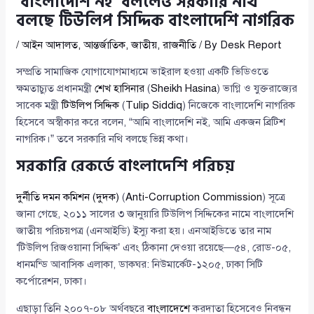
‘বাংলাদেশি নই’ বললেও সরকারি নথি
বলছে টিউলিপ সিদ্দিক বাংলাদেশি নাগরিক
/
আইন আদালত
,
আন্তর্জাতিক
,
জাতীয়
,
রাজনীতি
/ By
Desk Report
সম্প্রতি সামাজিক যোগাযোগমাধ্যমে ভাইরাল হওয়া একটি ভিডিওতে
ক্ষমতাচ্যুত প্রধানমন্ত্রী
শেখ হাসিনার
(
Sheikh Hasina
) ভাগ্নি ও যুক্তরাজ্যের
সাবেক মন্ত্রী
টিউলিপ সিদ্দিক
(
Tulip Siddiq
) নিজেকে বাংলাদেশি নাগরিক
হিসেবে অস্বীকার করে বলেন, “আমি বাংলাদেশি নই, আমি একজন ব্রিটিশ
নাগরিক।” তবে সরকারি নথি বলছে ভিন্ন কথা।
সরকারি রেকর্ডে বাংলাদেশি পরিচয়
দুর্নীতি দমন কমিশন (দুদক)
(
Anti-Corruption Commission
) সূত্রে
জানা গেছে, ২০১১ সালের ৩ জানুয়ারি টিউলিপ সিদ্দিকের নামে বাংলাদেশি
জাতীয় পরিচয়পত্র (এনআইডি) ইস্যু করা হয়। এনআইডিতে তার নাম
‘টিউলিপ রিজওয়ানা সিদ্দিক’ এবং ঠিকানা দেওয়া রয়েছে—৫৪, রোড-০৫,
ধানমন্ডি আবাসিক এলাকা, ডাকঘর: নিউমার্কেট-১২০৫, ঢাকা সিটি
কর্পোরেশন, ঢাকা।
এছাড়া তিনি ২০০৭-০৮ অর্থবছরে
বাংলাদেশে
করদাতা হিসেবেও নিবন্ধন