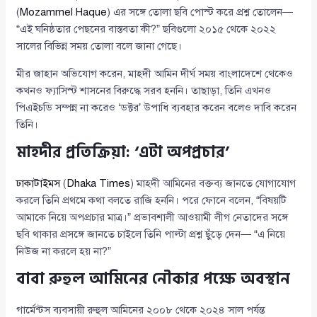
(
Mozammel Haque
) এর সঙ্গে তোলা ছবি পোস্ট করে প্রশ্ন তোলেন—
“এই ঘনিষ্ঠতার পেছনের বাস্তবতা কী?” ছবিগুলো ২০১৫ থেকে ২০২২
সালের বিভিন্ন সময় তোলা বলে জানা গেছে।
মীর জাহান অভিযোগ করেন, মাহদী আমিন দীর্ঘ সময় বাংলাদেশে থেকেও
কখনও ফ্যাসিস্ট শাসনের বিরুদ্ধে সরব হননি। তাছাড়া, তিনি এখনও
পিএইচডি সম্পন্ন না করেও ‘ডক্টর’ উপাধি ব্যবহার করেন বলেও দাবি করেন
তিনি।
মাহদীর প্রতিক্রিয়া: ‘এটা অপপ্রচার’
ঢাকাটাইমস
(
Dhaka Times
) মাহদী আমিনের বক্তব্য জানতে যোগাযোগ
করলে তিনি প্রথমে কথা বলতে রাজি হননি। পরে ফোনে বলেন, “বিষয়টি
আমাকে নিয়ে অপপ্রচার মাত্র।” প্রভাবশালী আওয়ামী লীগ নেতাদের সঙ্গে
ছবি থাকার প্রসঙ্গে জানতে চাইলে তিনি পাল্টা প্রশ্ন ছুঁড়ে দেন— “এ নিয়ে
নিউজ না করলে হয় না?”
বাবা রুহুল আমিনের নৌকার পক্ষে অবস্থান
গার্মেন্টস ব্যবসায়ী রুহুল আমিনের ২০০৮ থেকে ২০২৪ সাল পর্যন্ত