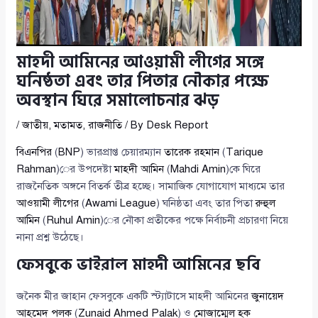
মাহদী আমিনের আওয়ামী লীগের সঙ্গে
ঘনিষ্ঠতা এবং তার পিতার নৌকার পক্ষে
অবস্থান ঘিরে সমালোচনার ঝড়
/
জাতীয়
,
মতামত
,
রাজনীতি
/ By
Desk Report
বিএনপির
(
BNP
) ভারপ্রাপ্ত চেয়ারম্যান
তারেক রহমান
(
Tarique
Rahman
)ের উপদেষ্টা
মাহদী আমিন
(
Mahdi Amin
)কে ঘিরে
রাজনৈতিক অঙ্গনে বিতর্ক তীব্র হচ্ছে। সামাজিক যোগাযোগ মাধ্যমে তার
আওয়ামী লীগের
(
Awami League
) ঘনিষ্ঠতা এবং তার পিতা
রুহুল
আমিন
(
Ruhul Amin
)ের নৌকা প্রতীকের পক্ষে নির্বাচনী প্রচারণা নিয়ে
নানা প্রশ্ন উঠেছে।
ফেসবুকে ভাইরাল মাহদী আমিনের ছবি
জনৈক মীর জাহান ফেসবুকে একটি স্ট্যাটাসে মাহদী আমিনের
জুনায়েদ
আহমেদ পলক
(
Zunaid Ahmed Palak
) ও
মোজাম্মেল হক