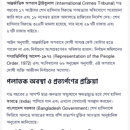
আন্তর্জাতিক অপরাধ ট্রাইব্যুনাল
(
International Crimes Tribunal
) গত
বছরের ১৭ অক্টোবর শেখ হাসিনার বিরুদ্ধে গণহত্যার অভিযোগে পরোয়ানা
জারি করে এবং ১৮ নভেম্বর তাকে আদালতে হাজিরের নির্দেশ দেয়। শেখ
হাসিনার বিরুদ্ধে ৩২৪টি মামলা হয়েছে, যার মধ্যে ২৯৭টি ঢাকায় এবং
২৭টি ঢাকার বাইরে।
আইন অনুযায়ী, আন্তর্জাতিক অপরাধে দোষী সাব্যস্ত কেউ ভোটার হতে
পারেন না এবং নির্বাচনে অংশগ্রহণেরও অধিকার হারান। নির্বাচন কমিশনের
গণপ্রতিনিধিত্ব আদেশ-১৯৭২
(
Representation of the People
Order, 1972
) এবং সংবিধানের ৬৬ অনুচ্ছেদ অনুযায়ী, এই অপরাধে
দোষী ব্যক্তি আজীবন নির্বাচনের অযোগ্য।
পলাতক অবস্থা ও প্রত্যর্পণের প্রক্রিয়া
গত বছরের ৫ আগস্ট ছাত্র-জনতার অভ্যুত্থানে ক্ষমতাচ্যুত হয়ে শেখ হাসিনা
ভারতে
(
India
) পালিয়ে যান এবং এখনো সেখানেই অবস্থান করছেন।
বাংলাদেশ সরকার
(
Bangladesh Government
) শেখ হাসিনাকে
ফিরিয়ে আনতে ভারতের কাছে বন্দি প্রত্যর্পণ চুক্তির আওতায় আনুষ্ঠানিক
অনুরোধ জানিয়েছে।