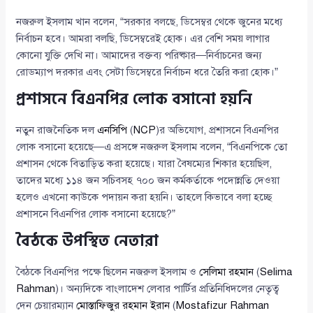
নজরুল ইসলাম খান বলেন, “সরকার বলছে, ডিসেম্বর থেকে জুনের মধ্যে
নির্বাচন হবে। আমরা বলছি, ডিসেম্বরেই হোক। এর বেশি সময় লাগার
কোনো যুক্তি দেখি না। আমাদের বক্তব্য পরিষ্কার—নির্বাচনের জন্য
রোডম্যাপ দরকার এবং সেটা ডিসেম্বরে নির্বাচন ধরে তৈরি করা হোক।”
প্রশাসনে বিএনপির লোক বসানো হয়নি
নতুন রাজনৈতিক দল
এনসিপি
(
NCP
)র অভিযোগ, প্রশাসনে বিএনপির
লোক বসানো হয়েছে—এ প্রসঙ্গে নজরুল ইসলাম বলেন, “বিএনপিকে তো
প্রশাসন থেকে বিতাড়িত করা হয়েছে। যারা বৈষম্যের শিকার হয়েছিল,
তাদের মধ্যে ১১৪ জন সচিবসহ ৭০০ জন কর্মকর্তাকে পদোন্নতি দেওয়া
হলেও এখনো কাউকে পদায়ন করা হয়নি। তাহলে কিভাবে বলা হচ্ছে
প্রশাসনে বিএনপির লোক বসানো হয়েছে?”
বৈঠকে উপস্থিত নেতারা
বৈঠকে বিএনপির পক্ষে ছিলেন নজরুল ইসলাম ও
সেলিমা রহমান
(
Selima
Rahman
)। অন্যদিকে বাংলাদেশ লেবার পার্টির প্রতিনিধিদলের নেতৃত্ব
দেন চেয়ারম্যান
মোস্তাফিজুর রহমান ইরান
(
Mostafizur Rahman