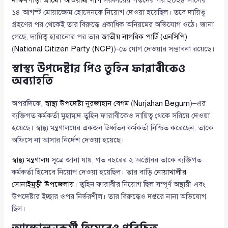
দক্ষিণপাড়া গ্রামে
।
আওয়ামী লীগ
সরকারের পতনের পর ২০২৪ সালের
১৪ আগস্ট মোয়াজ্জেম হোসেনকে নিয়োগ দেওয়া হয়েছিল। তবে দায়িত্ব
গ্রহণের পর থেকেই তার বিরুদ্ধে একাধিক অনিয়মের অভিযোগ ওঠে। জানা
গেছে, দায়িত্ব হারানোর পর তার
জাতীয় নাগরিক পার্টি (এনসিপি)
(
National Citizen Party (NCP)
)-তে যোগ দেওয়ার সম্ভাবনা রয়েছে।
স্বাস্থ্য উপদেষ্টার পিও তুহিন ফারাবীকেও
অব্যাহতি
অপরদিকে,
স্বাস্থ্য উপদেষ্টা নুরজাহান বেগম
(
Nurjahan Begum
)–এর
ব্যক্তিগত কর্মকর্তা মুহাম্মদ তুহিন ফারাবীকেও দায়িত্ব থেকে সরিয়ে দেওয়া
হয়েছে। স্বাস্থ্য মন্ত্রণালয়ের একজন ঊর্ধ্বতন কর্মকর্তা নিশ্চিত করেছেন, তাকে
অফিসে না আসার নির্দেশ দেওয়া হয়েছে।
স্বাস্থ্য মন্ত্রণালয়
সূত্রে জানা যায়, গত বছরের ২ অক্টোবর তাকে ব্যক্তিগত
কর্মকর্তা হিসেবে নিয়োগ দেওয়া হয়েছিল। তার বাড়ি
নোয়াখালীর
সোনাইমুড়ী উপজেলায়
। তুহিন ফারাবীর নিয়োগ ছিল সম্পূর্ণ অস্থায়ী এবং
উপদেষ্টার ইচ্ছার ওপর নির্ভরশীল। তার বিরুদ্ধেও দপ্তরে নানা অভিযোগ
ছিল।