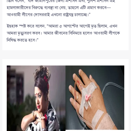
তিনি বলেন, “যদি জামালপুরের জেলা প্রশাসন এবং পুলিশ প্রশাসন এই
হামলাকারীদের বিরুদ্ধে ব্যবস্থা না নেয়, তাহলে এটি প্রমাণ করবে—
আওয়ামী লীগের দোসররাই এখনো রাষ্ট্রযন্ত্র চালাচ্ছে।”
ইছহাক স্পষ্ট করে বলেন, “আমরা ৫ আগস্টের আগেই মৃত ছিলাম, এখন
আমরা মৃত্যুবরণ করব। আমার জীবনের বিনিময়ে হলেও আওয়ামী লীগকে
নিষিদ্ধ করতে হবে।”