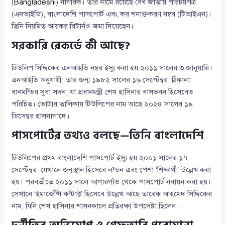
(
Bangladeshi
) নাগরিক। তাঁর নামে রয়েছে বৈধ জাতীয় পরিচয়পত্র
(এনআইডি), বাংলাদেশি পাসপোর্ট এবং কর শনাক্তকরণ নম্বর (টিআইএন)।
তিনি নিয়মিত আয়কর রিটার্নও জমা দিয়েছেন।
সরকারি রেকর্ডে কী আছে?
টিউলিপ সিদ্দিকের এনআইডি নম্বর ইস্যু করা হয় ২০১১ সালের ৩ জানুয়ারি।
এনআইডি অনুযায়ী, তার জন্ম ১৯৮২ সালের ১৬ সেপ্টেম্বর, ঠিকানা:
ধানমন্ডির সুধা সদন, যা প্রধানমন্ত্রী শেখ হাসিনার বাসভবন হিসেবেও
পরিচিত। ভোটার তালিকায় টিউলিপের নাম আছে ২০২৪ সালের ১৯
ডিসেম্বর হালনাগাদে।
পাসপোর্টের তথ্যও বলছে—তিনি বাংলাদেশি
টিউলিপের প্রথম বাংলাদেশি পাসপোর্ট ইস্যু হয় ২০০১ সালের ১৭
সেপ্টেম্বর, যেখানে জন্মস্থান হিসেবে লন্ডন এবং পেশা ‘শিক্ষার্থী’ উল্লেখ করা
হয়। পরবর্তীতে ২০১১ সালে আগারগাঁও থেকে পাসপোর্ট নবায়ন করা হয়।
সেখানে ‘ইমার্জেন্সি কন্টাক্ট’ হিসেবে উল্লেখ আছে তারেক আহমেদ সিদ্দিকের
নাম, যিনি শেখ হাসিনার শাসনকালে প্রতিরক্ষা উপদেষ্টা ছিলেন।