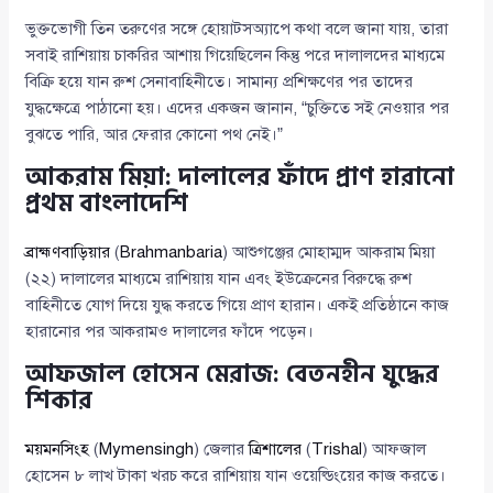
ভুক্তভোগী তিন তরুণের সঙ্গে হোয়াটসঅ্যাপে কথা বলে জানা যায়, তারা
সবাই রাশিয়ায় চাকরির আশায় গিয়েছিলেন কিন্তু পরে দালালদের মাধ্যমে
বিক্রি হয়ে যান রুশ সেনাবাহিনীতে। সামান্য প্রশিক্ষণের পর তাদের
যুদ্ধক্ষেত্রে পাঠানো হয়। এদের একজন জানান, “চুক্তিতে সই নেওয়ার পর
বুঝতে পারি, আর ফেরার কোনো পথ নেই।”
আকরাম মিয়া: দালালের ফাঁদে প্রাণ হারানো
প্রথম বাংলাদেশি
ব্রাহ্মণবাড়িয়ার
(
Brahmanbaria
) আশুগঞ্জের মোহাম্মদ আকরাম মিয়া
(২২) দালালের মাধ্যমে রাশিয়ায় যান এবং ইউক্রেনের বিরুদ্ধে রুশ
বাহিনীতে যোগ দিয়ে যুদ্ধ করতে গিয়ে প্রাণ হারান। একই প্রতিষ্ঠানে কাজ
হারানোর পর আকরামও দালালের ফাঁদে পড়েন।
আফজাল হোসেন মেরাজ: বেতনহীন যুদ্ধের
শিকার
ময়মনসিংহ
(
Mymensingh
) জেলার
ত্রিশালের
(
Trishal
) আফজাল
হোসেন ৮ লাখ টাকা খরচ করে রাশিয়ায় যান ওয়েল্ডিংয়ের কাজ করতে।