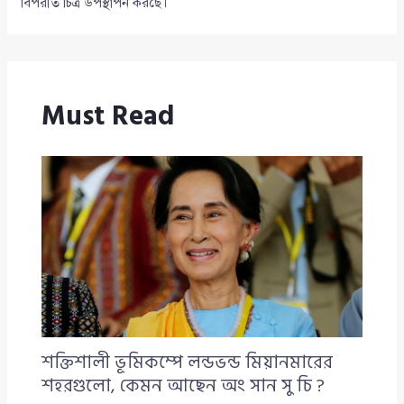
বিপরীত চিত্র উপস্থাপন করছে।
Must Read
শক্তিশালী ভূমিকম্পে লন্ডভন্ড মিয়ানমারের
শহরগুলো, কেমন আছেন অং সান সু চি ?