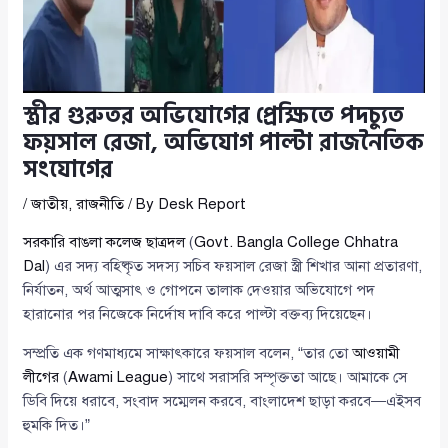
স্ত্রীর গুরুতর অভিযোগের প্রেক্ষিতে পদচ্যুত
ফয়সাল রেজা, অভিযোগ পাল্টা রাজনৈতিক
সংযোগের
/
জাতীয়
,
রাজনীতি
/ By
Desk Report
সরকারি বাঙলা কলেজ ছাত্রদল
(
Govt. Bangla College Chhatra
Dal
) এর সদ্য বহিষ্কৃত সদস্য সচিব ফয়সাল রেজা স্ত্রী শিখার আনা প্রতারণা,
নির্যাতন, অর্থ আত্মসাৎ ও গোপনে তালাক দেওয়ার অভিযোগে পদ
হারানোর পর নিজেকে নির্দোষ দাবি করে পাল্টা বক্তব্য দিয়েছেন।
সম্প্রতি এক গণমাধ্যমে সাক্ষাৎকারে ফয়সাল বলেন, “তার তো
আওয়ামী
লীগের
(
Awami League
) সাথে সরাসরি সম্পৃক্ততা আছে। আমাকে সে
ডিবি দিয়ে ধরাবে, সংবাদ সম্মেলন করবে, বাংলাদেশ ছাড়া করবে—এইসব
হুমকি দিত।”