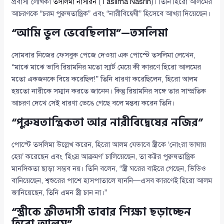
প্রবাসী লেখিকা
তসলিমা নাসরিন
(
Taslima Nasrin
)। তিনি হিরো আলমের
আচরণকে “চরম পুরুষতান্ত্রিক” এবং “নারীবিদ্বেষী” হিসেবে আখ্যা দিয়েছেন।
“আমি ভুল ভেবেছিলাম”—তসলিমা
সোমবার নিজের ফেসবুক পেজে দেওয়া এক পোস্টে তসলিমা লেখেন,
‘‘মাঝে মাঝে ভাবি রিয়ামনির মতো স্মার্ট মেয়ে কী কারণে হিরো আলমের
মতো একজনকে বিয়ে করেছিল!’’ তিনি ধারণা করেছিলেন, হিরো আলম
হয়তো নারীকে সম্মান করতে জানেন। কিন্তু রিয়ামনির সঙ্গে তার সাম্প্রতিক
আচরণ দেখে সেই ধারণা ভেঙে গেছে বলে মন্তব্য করেন তিনি।
“পুরুষতান্ত্রিকতা আর নারীবিদ্বেষের নজির”
পোস্টে তসলিমা উল্লেখ করেন, হিরো আলম যেভাবে স্ত্রীকে ‘নোংরা ভাষায়
হেয়’ করেছেন এবং ‘হিংস্র আক্রমণ’ চালিয়েছেন, তা কট্টর পুরুষতান্ত্রিক
মানসিকতা ছাড়া সম্ভব নয়। তিনি বলেন, “স্ত্রী ঘরের বাইরে গেছেন, ভিডিও
বানিয়েছেন, শ্বশুরের পাশে হাসপাতালে যাননি—এসব কারণেই হিরো আলম
জানিয়েছেন, তিনি এমন স্ত্রী চান না।”
“স্ত্রীকে ক্রীতদাসী ভাবার শিক্ষা ছড়াচ্ছেন