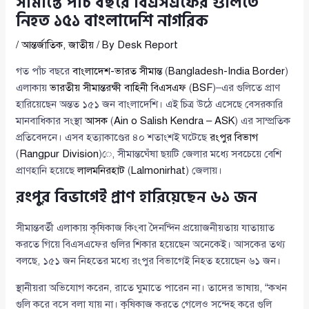
সীমান্তে পাঁচ বছরে বিএসএফের গুলিতে
নিহত ১৫১ বাংলাদেশি নাগরিক
/
আন্তর্জাতিক
,
জাতীয়
/ By
Desk Report
গত পাঁচ বছরে
বাংলাদেশ-ভারত সীমান্ত
(
Bangladesh-India Border
)
এলাকায়
ভারতীয় সীমান্তরক্ষী বাহিনী বিএসএফ
(
BSF
)–এর গুলিতে প্রাণ
হারিয়েছেন অন্তত ১৫১ জন বাংলাদেশি। এই চিত্র উঠে এসেছে বেসরকারি
মানবাধিকার সংস্থা
আসক
(
Ain o Salish Kendra – ASK
) এর সাম্প্রতিক
প্রতিবেদনে। এসব হত্যাকাণ্ডের ৪০ শতাংশই ঘটেছে
রংপুর বিভাগ
(
Rangpur Division
)ে, সীমান্তঘেঁষা ছয়টি জেলার মধ্যে সবচেয়ে বেশি
প্রাণহানি হয়েছে
লালমনিরহাট
(
Lalmonirhat
) জেলায়।
রংপুর বিভাগেই প্রাণ হারিয়েছেন ৬১ জন
সীমান্তবর্তী এলাকায় কৃষিকাজ কিংবা দৈনন্দিন প্রয়োজনীয়তায় যাতায়াত
করতে গিয়ে বিএসএফের গুলির শিকার হয়েছেন অনেকেই। আসকের তথ্য
বলছে, ১৫১ জন নিহতের মধ্যে রংপুর বিভাগেই নিহত হয়েছেন ৬১ জন।
স্থানীয়রা অভিযোগ করেন, রাতে ঘুমাতে পারেন না। তাদের ভাষায়, “কখন
গুলি করে বসে বলা যায় না। কৃষিকাজ করতে গেলেও সন্দেহ করে গুলি