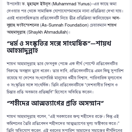
উপদেষ্টা
ড. মুহাম্মদ ইউনূস
(
Muhammad Yunus
)–এর কাছে জমা
দেওয়ার পর থেকে সামাজিক যোগাযোগমাধ্যমে নানা প্রতিক্রিয়া দেখা যায়।
এরই ধারাবাহিকতায় প্রতিবেদনটি নিয়ে তীব্র প্রতিক্রিয়া জানিয়েছেন
আস-
সুন্নাহ ফাউন্ডেশনের
(
As-Sunnah Foundation
) চেয়ারম্যান
শায়খ
আহমাদুল্লাহ
(
Shaykh Ahmadullah
)।
“ধর্ম ও সংস্কৃতির সঙ্গে সাংঘর্ষিক”—শায়খ
আহমাদুল্লাহ
শায়খ আহমাদুল্লাহ তার ফেসবুক পেজে এক দীর্ঘ পোস্টে প্রতিবেদনটির
বিরুদ্ধে অবস্থান তুলে ধরেন। তার দাবি, প্রতিবেদনটিতে এমন কিছু সুপারিশ
রয়েছে যা দেশের সংখ্যাগরিষ্ঠ মানুষের ধর্মীয় বিশ্বাস, পারিবারিক মূল্যবোধ
ও সংস্কৃতির সঙ্গে সাংঘর্ষিক। তিনি প্রতিবেদনটিকে “দেশবাসীর বিশ্বাস ও
চিন্তার প্রতি অবজ্ঞার প্রতিচ্ছবি” হিসেবে অভিহিত করেন।
“শহীদের আত্মত্যাগের প্রতি অসম্মান”
শায়খ আহমাদুল্লাহ বলেন, “এই সরকারের জন্ম শহীদের রক্তে। কিন্তু এই
কমিশনের তৈরি প্রতিবেদন শহীদদের আত্মত্যাগের মূল্য অস্বীকার করে।”
তিনি অভিযোগ করেন, এই ধরনের সুপারিশ আমাদের সমাজের দীর্ঘদিনের