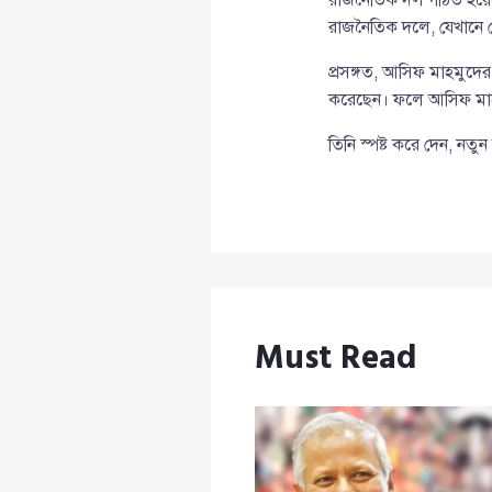
রাজনৈতিক দলে, যেখানে দে
প্রসঙ্গত, আসিফ মাহমুদের
করেছেন। ফলে আসিফ মাহমু
তিনি স্পষ্ট করে দেন, নত
Must Read