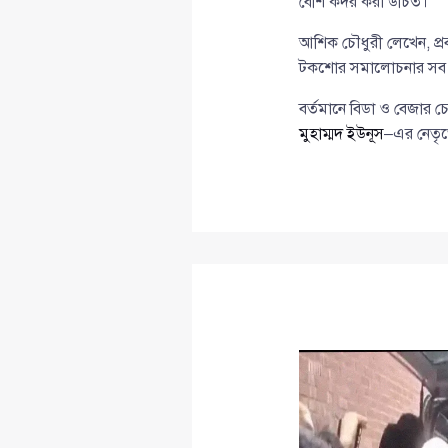
বেশি কদর করা উচিত।”
আশিক চৌধুরী লেখেন, প্র
টকশোর সমালোচনার সব অব
বর্তমানে বিডা ও বেজার চে
মুহাম্মদ ইউনূস
–এর নেতৃত্