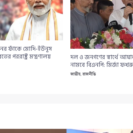
নের ফাঁকে মোদি-ইউনূস
তের পররাষ্ট্র মন্ত্রণালয়
দল ও জনগণের স্বার্থে আঘ
নামবে বিএনপি: মির্জা ফখর
জাতীয়
,
রাজনীতি