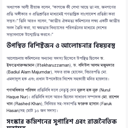
অধ্যাপক আলী রীয়াজ বলেন, “কাগজে কী লেখা আছে তা নয়, জনগণের
প্রতি অঙ্গীকার ও প্রতিশ্রুতির মাধ্যমেই গণতান্ত্রিক বাংলাদেশ প্রতিষ্ঠা করা
সম্ভব।” তিনি আরও বলেন, “জাতীয় ঐকমত্য কমিশনের লক্ষ্য একটি জাতীয়
সনদ তৈরি করা, যা ক্ষমতার বিন্যাসের পরিবর্তনের মাধ্যমে দেশের
সম্ভাবনাকে উন্মোচিত করবে।”
উপস্থিত বিশিষ্টজন ও আলোচনার বিষয়বস্তু
আলোচনায় কমিশনের অন্যান্য সদস্য হিসেবে উপস্থিত ছিলেন
ড.
ইফতেখারুজ্জামান
(
Iftekharuzzaman
),
ড. বদিউল আলম মজুমদার
(
Badiul Alam Majumdar
), সফর রাজ হোসেন, বিচারপতি মো.
এমদাদুল হক এবং প্রধান উপদেষ্টার বিশেষ সহকারী মনির হায়দার।
গণঅধিকার পরিষদ
প্রতিনিধি দলে নেতৃত্ব দেন
নুরুল হক নুরু
(
Nurul
Haque Nur
)। প্রতিনিধি দলে আরও ছিলেন সাধারণ সম্পাদক
মো. রাশেদ
খান
(
Rashed Khan
), সিনিয়র সহ-সভাপতি
ফারুক হাসান
(
Faruk
Hasan
)সহ মোট ১০ জন সদস্য।
সংস্কার কমিশনের সুপারিশ এবং রাজনৈতিক