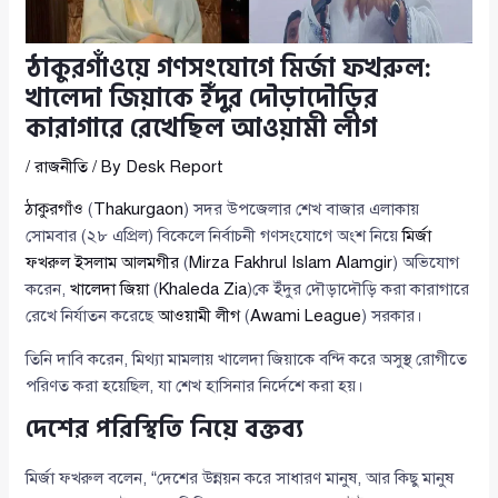
ঠাকুরগাঁওয়ে গণসংযোগে মির্জা ফখরুল:
খালেদা জিয়াকে ইঁদুর দৌড়াদৌড়ির
কারাগারে রেখেছিল আওয়ামী লীগ
/
রাজনীতি
/ By
Desk Report
ঠাকুরগাঁও
(
Thakurgaon
) সদর উপজেলার শেখ বাজার এলাকায়
সোমবার (২৮ এপ্রিল) বিকেলে নির্বাচনী গণসংযোগে অংশ নিয়ে
মির্জা
ফখরুল ইসলাম আলমগীর
(
Mirza Fakhrul Islam Alamgir
) অভিযোগ
করেন,
খালেদা জিয়া
(
Khaleda Zia
)কে ইঁদুর দৌড়াদৌড়ি করা কারাগারে
রেখে নির্যাতন করেছে
আওয়ামী লীগ
(
Awami League
) সরকার।
তিনি দাবি করেন, মিথ্যা মামলায় খালেদা জিয়াকে বন্দি করে অসুস্থ রোগীতে
পরিণত করা হয়েছিল, যা শেখ হাসিনার নির্দেশে করা হয়।
দেশের পরিস্থিতি নিয়ে বক্তব্য
মির্জা ফখরুল বলেন, “দেশের উন্নয়ন করে সাধারণ মানুষ, আর কিছু মানুষ