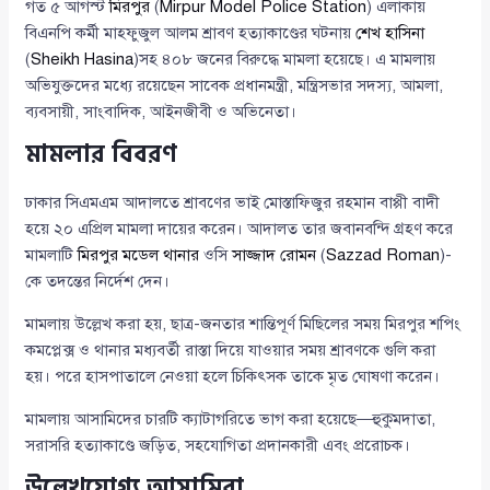
গত ৫ আগস্ট
মিরপুর
(
Mirpur Model Police Station
) এলাকায়
বিএনপি কর্মী মাহফুজুল আলম শ্রাবণ হত্যাকাণ্ডের ঘটনায়
শেখ হাসিনা
(
Sheikh Hasina
)সহ ৪০৮ জনের বিরুদ্ধে মামলা হয়েছে। এ মামলায়
অভিযুক্তদের মধ্যে রয়েছেন সাবেক প্রধানমন্ত্রী, মন্ত্রিসভার সদস্য, আমলা,
ব্যবসায়ী, সাংবাদিক, আইনজীবী ও অভিনেতা।
মামলার বিবরণ
ঢাকার সিএমএম আদালতে শ্রাবণের ভাই মোস্তাফিজুর রহমান বাপ্পী বাদী
হয়ে ২০ এপ্রিল মামলা দায়ের করেন। আদালত তার জবানবন্দি গ্রহণ করে
মামলাটি
মিরপুর মডেল থানার
ওসি
সাজ্জাদ রোমন
(
Sazzad Roman
)-
কে তদন্তের নির্দেশ দেন।
মামলায় উল্লেখ করা হয়, ছাত্র-জনতার শান্তিপূর্ণ মিছিলের সময় মিরপুর শপিং
কমপ্লেক্স ও থানার মধ্যবর্তী রাস্তা দিয়ে যাওয়ার সময় শ্রাবণকে গুলি করা
হয়। পরে হাসপাতালে নেওয়া হলে চিকিৎসক তাকে মৃত ঘোষণা করেন।
মামলায় আসামিদের চারটি ক্যাটাগরিতে ভাগ করা হয়েছে—হুকুমদাতা,
সরাসরি হত্যাকাণ্ডে জড়িত, সহযোগিতা প্রদানকারী এবং প্ররোচক।
উল্লেখযোগ্য আসামিরা