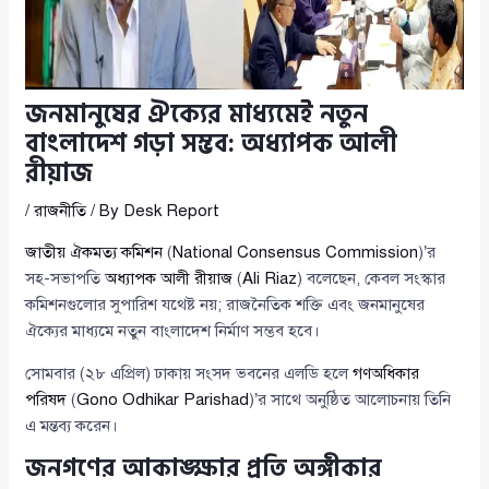
জনমানুষের ঐক্যের মাধ্যমেই নতুন
বাংলাদেশ গড়া সম্ভব: অধ্যাপক আলী
রীয়াজ
/
রাজনীতি
/ By
Desk Report
জাতীয় ঐকমত্য কমিশন
(
National Consensus Commission
)’র
সহ-সভাপতি
অধ্যাপক আলী রীয়াজ
(
Ali Riaz
) বলেছেন, কেবল সংস্কার
কমিশনগুলোর সুপারিশ যথেষ্ট নয়; রাজনৈতিক শক্তি এবং জনমানুষের
ঐক্যের মাধ্যমে নতুন বাংলাদেশ নির্মাণ সম্ভব হবে।
সোমবার (২৮ এপ্রিল) ঢাকায় সংসদ ভবনের এলডি হলে
গণঅধিকার
পরিষদ
(
Gono Odhikar Parishad
)’র সাথে অনুষ্ঠিত আলোচনায় তিনি
এ মন্তব্য করেন।
জনগণের আকাঙ্ক্ষার প্রতি অঙ্গীকার