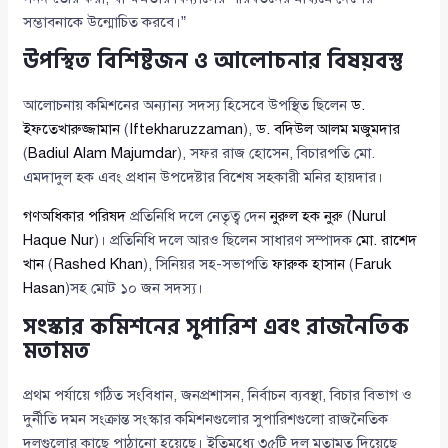
সম্ভাবনাকে উন্মোচিত করবে।”
উপস্থিত বিশিষ্টজন ও আলোচনার বিষয়বস্তু
আলোচনায় কমিশনের অন্যান্য সদস্য হিসেবে উপস্থিত ছিলেন
ড.
ইফতেখারুজ্জামান
(
Iftekharuzzaman
),
ড. বদিউল আলম মজুমদার
(
Badiul Alam Majumdar
), সফর রাজ হোসেন, বিচারপতি মো.
এমদাদুল হক এবং প্রধান উপদেষ্টার বিশেষ সহকারী মনির হায়দার।
গণঅধিকার পরিষদ
প্রতিনিধি দলে নেতৃত্ব দেন
নুরুল হক নুরু
(
Nurul
Haque Nur
)। প্রতিনিধি দলে আরও ছিলেন সাধারণ সম্পাদক
মো. রাশেদ
খান
(
Rashed Khan
), সিনিয়র সহ-সভাপতি
ফারুক হাসান
(
Faruk
Hasan
)সহ মোট ১০ জন সদস্য।
সংস্কার কমিশনের সুপারিশ এবং রাজনৈতিক
মতামত
প্রথম পর্যায়ে গঠিত সংবিধান, জনপ্রশাসন, নির্বাচন ব্যবস্থা, বিচার বিভাগ ও
দুর্নীতি দমন সংক্রান্ত সংস্কার কমিশনগুলোর সুপারিশগুলো রাজনৈতিক
দলগুলোর কাছে পাঠানো হয়েছে। ইতিমধ্যে ৩৫টি দল মতামত দিয়েছে