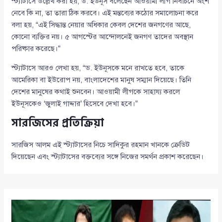
স্ট্যাটাসে উল্লেখ করা হয়, ড. ইউনূস বলেছেন আওয়ামী লীগ নির্বাচনে অংশ
নেবে কি না, তা তারা ঠিক করবে। এই মন্তব্যের কঠোর সমালোচনা করে
বলা হয়, “এই সিদ্ধান্ত নেয়ার অধিকার কেবল দেশের জনগণের আছে,
কোনো ব্যক্তির নয়। ৫ আগস্টের আন্দোলনেই জনগণ তাদের অবস্থান
পরিষ্কার করেছে।”
স্ট্যাটাসে আরও লেখা হয়, “ড. ইউনূসকে মনে রাখতে হবে, তাকে
আমেরিকা বা ইউরোপ নয়, বাংলাদেশের মানুষ সম্মান দিয়েছে। তিনি
দেশের মানুষের কথাই শুনবেন। আওয়ামী লীগকে সাহায্য করলে
ইউনূসকেও ‘জুলাই গাদ্দার’ হিসেবে দেখা হবে।”
সারজিসের প্রতিক্রিয়া
সারজিস আলম এই স্ট্যাটাসের নিচে সাদিকুর রহমান খানকে ক্রেডিট
দিয়েছেন এবং স্ট্যাটাসের বক্তব্যের সঙ্গে নিজের সমর্থন প্রকাশ করেছেন।