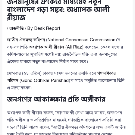
জনমানুষের ঐক্যের মাধ্যমেই নতুন
বাংলাদেশ গড়া সম্ভব: অধ্যাপক আলী
রীয়াজ
/
রাজনীতি
/ By
Desk Report
জাতীয় ঐকমত্য কমিশন
(
National Consensus Commission
)’র
সহ-সভাপতি
অধ্যাপক আলী রীয়াজ
(
Ali Riaz
) বলেছেন, কেবল সংস্কার
কমিশনগুলোর সুপারিশ যথেষ্ট নয়; রাজনৈতিক শক্তি এবং জনমানুষের
ঐক্যের মাধ্যমে নতুন বাংলাদেশ নির্মাণ সম্ভব হবে।
সোমবার (২৮ এপ্রিল) ঢাকায় সংসদ ভবনের এলডি হলে
গণঅধিকার
পরিষদ
(
Gono Odhikar Parishad
)’র সাথে অনুষ্ঠিত আলোচনায় তিনি
এ মন্তব্য করেন।
জনগণের আকাঙ্ক্ষার প্রতি অঙ্গীকার
অধ্যাপক আলী রীয়াজ বলেন, “কাগজে কী লেখা আছে তা নয়, জনগণের
প্রতি অঙ্গীকার ও প্রতিশ্রুতির মাধ্যমেই গণতান্ত্রিক বাংলাদেশ প্রতিষ্ঠা করা
সম্ভব।” তিনি আরও বলেন, “জাতীয় ঐকমত্য কমিশনের লক্ষ্য একটি জাতীয়
সনদ তৈরি করা, যা ক্ষমতার বিন্যাসের পরিবর্তনের মাধ্যমে দেশের