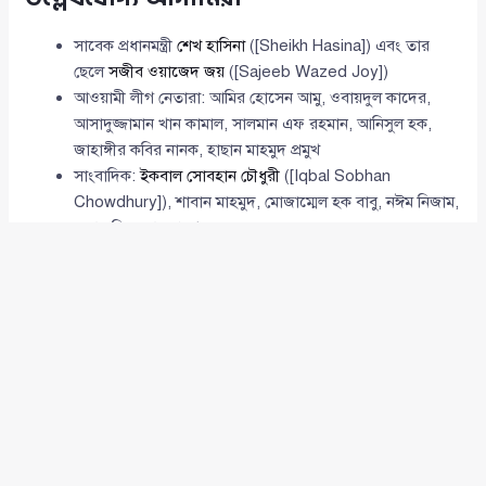
সাবেক প্রধানমন্ত্রী
শেখ হাসিনা
([Sheikh Hasina]) এবং তার
ছেলে
সজীব ওয়াজেদ জয়
([Sajeeb Wazed Joy])
আওয়ামী লীগ নেতারা: আমির হোসেন আমু, ওবায়দুল কাদের,
আসাদুজ্জামান খান কামাল, সালমান এফ রহমান, আনিসুল হক,
জাহাঙ্গীর কবির নানক, হাছান মাহমুদ প্রমুখ
সাংবাদিক:
ইকবাল সোবহান চৌধুরী
([Iqbal Sobhan
Chowdhury]), শাবান মাহমুদ, মোজাম্মেল হক বাবু, নঈম নিজাম,
সুভাষ সিংহ রায় প্রমুখ
অভিনেতা:
আসাদুজ্জামান নূর
([Asaduzzaman Noor]), ইরেশ
যাকের
ব্যবসায়ী: আহমেদ আকবর সোবহান, সায়েম সোবহান আনভীর
সাবেক নির্বাচন কমিশনার, দুদকের সাবেক চেয়ারম্যান, সরকারি
কর্মকর্তা
মামলার অগ্রগতি
বর্তমানে মামলাটি তদন্তাধীন রয়েছে এবং এ সংক্রান্ত কার্যক্রম পরিচালনা
করছেন মিরপুর মডেল থানার ওসি সাজ্জাদ রোমন।