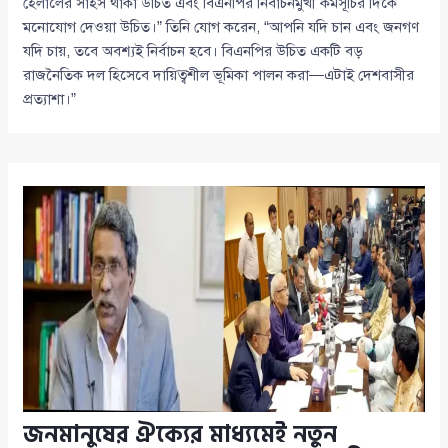
হেলালের সাহস থাকা উচিত এবং বিএনপির নির্বাচনমুখী কর্মসূচির দিকে
মনোযোগ দেওয়া উচিত।” তিনি যোগ করেন, “আপনি যদি চান এবং জনগণ
যদি চায়, তবে অবশ্যই নির্বাচন হবে। বিএনপির উচিত একটি বড়
রাজনৈতিক দল হিসেবে দায়িত্বশীল ভূমিকা পালন করা—এটাই দেশবাসীর
প্রত্যাশা।”
জনমানুষের ঐক্যের মাধ্যমেই নতুন