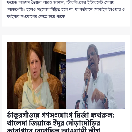
ফয়েজ আহমদ তৈয়্যব আরও জানান, স্টারলিংকের ইন্টারনেট সেবায়
লোডশেডিং হলেও সংযোগ বিঘ্নিত হবে না, যা বর্তমানে মোবাইল টাওয়ার ও
ফাইবার সংযোগের ক্ষেত্রে হয়ে থাকে।
ঠাকুরগাঁওয়ে গণসংযোগে মির্জা ফখরুল:
খালেদা জিয়াকে ইঁদুর দৌড়াদৌড়ির
কারাগারে রেখেছিল আওয়ামী লীগ