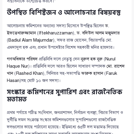
সম্ভাবনাকে উন্মোচিত করবে।”
উপস্থিত বিশিষ্টজন ও আলোচনার বিষয়বস্তু
আলোচনায় কমিশনের অন্যান্য সদস্য হিসেবে উপস্থিত ছিলেন
ড.
ইফতেখারুজ্জামান
(
Iftekharuzzaman
),
ড. বদিউল আলম মজুমদার
(
Badiul Alam Majumdar
), সফর রাজ হোসেন, বিচারপতি মো.
এমদাদুল হক এবং প্রধান উপদেষ্টার বিশেষ সহকারী মনির হায়দার।
গণঅধিকার পরিষদ
প্রতিনিধি দলে নেতৃত্ব দেন
নুরুল হক নুরু
(
Nurul
Haque Nur
)। প্রতিনিধি দলে আরও ছিলেন সাধারণ সম্পাদক
মো. রাশেদ
খান
(
Rashed Khan
), সিনিয়র সহ-সভাপতি
ফারুক হাসান
(
Faruk
Hasan
)সহ মোট ১০ জন সদস্য।
সংস্কার কমিশনের সুপারিশ এবং রাজনৈতিক
মতামত
প্রথম পর্যায়ে গঠিত সংবিধান, জনপ্রশাসন, নির্বাচন ব্যবস্থা, বিচার বিভাগ ও
দুর্নীতি দমন সংক্রান্ত সংস্কার কমিশনগুলোর সুপারিশগুলো রাজনৈতিক
দলগুলোর কাছে পাঠানো হয়েছে। ইতিমধ্যে ৩৫টি দল মতামত দিয়েছে
এবং ২০টি দল কমিশনের সাথে সরাসরি আলোচনায় অংশ নিয়েছে।