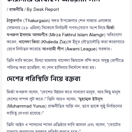
/
রাজনীতি
/ By
Desk Report
ঠাকুরগাঁও
(
Thakurgaon
) সদর উপজেলার শেখ বাজার এলাকায়
সোমবার (২৮ এপ্রিল) বিকেলে নির্বাচনী গণসংযোগে অংশ নিয়ে
মির্জা
ফখরুল ইসলাম আলমগীর
(
Mirza Fakhrul Islam Alamgir
) অভিযোগ
করেন,
খালেদা জিয়া
(
Khaleda Zia
)কে ইঁদুর দৌড়াদৌড়ি করা কারাগারে
রেখে নির্যাতন করেছে
আওয়ামী লীগ
(
Awami League
) সরকার।
তিনি দাবি করেন, মিথ্যা মামলায় খালেদা জিয়াকে বন্দি করে অসুস্থ রোগীতে
পরিণত করা হয়েছিল, যা শেখ হাসিনার নির্দেশে করা হয়।
দেশের পরিস্থিতি নিয়ে বক্তব্য
মির্জা ফখরুল বলেন, “দেশের উন্নয়ন করে সাধারণ মানুষ, আর কিছু মানুষ
দেশের সম্পদ লুট করে।” তিনি আরও বলেন, “
মুহাম্মদ ইউনূস
(
Muhammad Yunus
) রাজনীতির ব্যক্তি নন, তবে তাকে সুষ্ঠু নির্বাচনের
দায়িত্ব দেওয়া হয়েছে।”
তিনি আইন ও শাসনের শাসন প্রতিষ্ঠার দাবি জানান এবং বলেন, “ভোটের
মাধ্যমে জনগণের সরকার প্রতিষ্ঠা করতে হবে।”