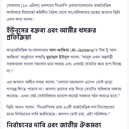
সোমবার (২৮ এপ্রিল) গুলশানে বিএনপি চেয়ারপারসনের রাজনৈতিক
কার্যালয়ে লিয়াজোঁ কমিটির বৈঠক শেষে সাংবাদিকদের প্রশ্নের জবাবে তিনি
এসব কথা বলেন।
ইউনূসের বক্তব্য এবং আমীর খসরুর
প্রতিক্রিয়া
কাতারভিত্তিক সংবাদমাধ্যম
আল-জাজিরা
(
Al-Jazeera
)’র ‘টক টু আল-
জাজিরা’ অনুষ্ঠানে সম্প্রতি
মুহাম্মদ ইউনূস
বলেন, “মানুষ এখন অন্তর্বর্তী
সরকারকে ভালো সমাধান মনে করছে এবং এখনই ভোটের জন্য চাপ দিচ্ছে
না।”
এর জবাবে আমীর খসরু বলেন, “কোনো মহামানব এসেও ভোট ছাড়া
গণতন্ত্র দিতে পারবে না। জনগণ তাদের রক্ত দিয়ে ভোটের অধিকার আদায়
করেছে। এখন সেই ভোটাধিকার প্রয়োগ করেই সরকার গঠন করতে হবে।”
তিনি আরও বলেন, “বিএনপিসহ প্রায় ৫০টি রাজনৈতিক দল ডিসেম্বরের
মধ্যে নির্বাচনের দাবি জানিয়েছে। জনগণ ভোট চায়, এটা পরিষ্কার।”
নির্বাচনের দাবি এবং জাতীয় ঐকমত্য