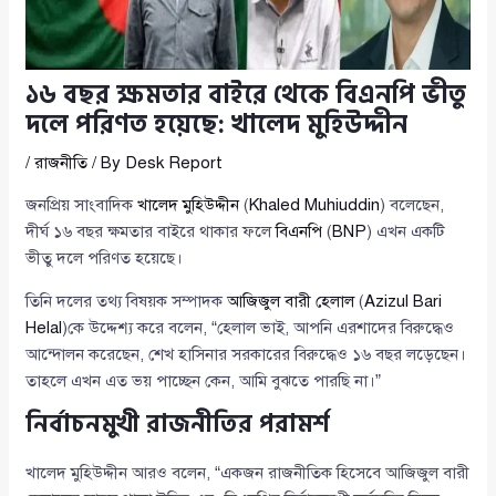
১৬ বছর ক্ষমতার বাইরে থেকে বিএনপি ভীতু
দলে পরিণত হয়েছে: খালেদ মুহিউদ্দীন
/
রাজনীতি
/ By
Desk Report
জনপ্রিয় সাংবাদিক
খালেদ মুহিউদ্দীন
(
Khaled Muhiuddin
) বলেছেন,
দীর্ঘ ১৬ বছর ক্ষমতার বাইরে থাকার ফলে
বিএনপি
(
BNP
) এখন একটি
ভীতু দলে পরিণত হয়েছে।
তিনি দলের তথ্য বিষয়ক সম্পাদক
আজিজুল বারী হেলাল
(
Azizul Bari
Helal
)কে উদ্দেশ্য করে বলেন, “হেলাল ভাই, আপনি এরশাদের বিরুদ্ধেও
আন্দোলন করেছেন, শেখ হাসিনার সরকারের বিরুদ্ধেও ১৬ বছর লড়েছেন।
তাহলে এখন এত ভয় পাচ্ছেন কেন, আমি বুঝতে পারছি না।”
নির্বাচনমুখী রাজনীতির পরামর্শ
খালেদ মুহিউদ্দীন আরও বলেন, “একজন রাজনীতিক হিসেবে আজিজুল বারী