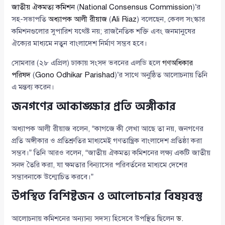
জাতীয় ঐকমত্য কমিশন
(
National Consensus Commission
)’র
সহ-সভাপতি
অধ্যাপক আলী রীয়াজ
(
Ali Riaz
) বলেছেন, কেবল সংস্কার
কমিশনগুলোর সুপারিশ যথেষ্ট নয়; রাজনৈতিক শক্তি এবং জনমানুষের
ঐক্যের মাধ্যমে নতুন বাংলাদেশ নির্মাণ সম্ভব হবে।
সোমবার (২৮ এপ্রিল) ঢাকায় সংসদ ভবনের এলডি হলে
গণঅধিকার
পরিষদ
(
Gono Odhikar Parishad
)’র সাথে অনুষ্ঠিত আলোচনায় তিনি
এ মন্তব্য করেন।
জনগণের আকাঙ্ক্ষার প্রতি অঙ্গীকার
অধ্যাপক আলী রীয়াজ বলেন, “কাগজে কী লেখা আছে তা নয়, জনগণের
প্রতি অঙ্গীকার ও প্রতিশ্রুতির মাধ্যমেই গণতান্ত্রিক বাংলাদেশ প্রতিষ্ঠা করা
সম্ভব।” তিনি আরও বলেন, “জাতীয় ঐকমত্য কমিশনের লক্ষ্য একটি জাতীয়
সনদ তৈরি করা, যা ক্ষমতার বিন্যাসের পরিবর্তনের মাধ্যমে দেশের
সম্ভাবনাকে উন্মোচিত করবে।”
উপস্থিত বিশিষ্টজন ও আলোচনার বিষয়বস্তু
আলোচনায় কমিশনের অন্যান্য সদস্য হিসেবে উপস্থিত ছিলেন
ড.