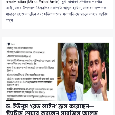
ফয়সাল আমিন
(
Mirza Faisal Amin
), যুগ্ম সাধারণ সম্পাদক পয়গাম
আলী, সদর উপজেলা বিএনপির সভাপতি আব্দুল হামিদ, সাধারণ সম্পাদক
মাহাবুব হোসেন তুহিন এবং মহিলা দলের সভাপতি ফোরাতুন নাহার প্যারিস
প্রমুখ।
ড. ইউনূস ‘রেড লাইন’ ক্রস করেছেন—
স্ট্যাটাস শেয়ার করলেন সারজিস আলম