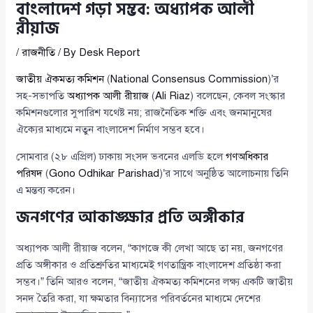
বাংলাদেশ গড়া সম্ভব: অধ্যাপক আলী
রীয়াজ
/
রাজনীতি
/ By
Desk Report
জাতীয় ঐকমত্য কমিশন
(
National Consensus Commission
)’র
সহ-সভাপতি
অধ্যাপক আলী রীয়াজ
(
Ali Riaz
) বলেছেন, কেবল সংস্কার
কমিশনগুলোর সুপারিশ যথেষ্ট নয়; রাজনৈতিক শক্তি এবং জনমানুষের
ঐক্যের মাধ্যমে নতুন বাংলাদেশ নির্মাণ সম্ভব হবে।
সোমবার (২৮ এপ্রিল) ঢাকায় সংসদ ভবনের এলডি হলে
গণঅধিকার
পরিষদ
(
Gono Odhikar Parishad
)’র সাথে অনুষ্ঠিত আলোচনায় তিনি
এ মন্তব্য করেন।
জনগণের আকাঙ্ক্ষার প্রতি অঙ্গীকার
অধ্যাপক আলী রীয়াজ বলেন, “কাগজে কী লেখা আছে তা নয়, জনগণের
প্রতি অঙ্গীকার ও প্রতিশ্রুতির মাধ্যমেই গণতান্ত্রিক বাংলাদেশ প্রতিষ্ঠা করা
সম্ভব।” তিনি আরও বলেন, “জাতীয় ঐকমত্য কমিশনের লক্ষ্য একটি জাতীয়
সনদ তৈরি করা, যা ক্ষমতার বিন্যাসের পরিবর্তনের মাধ্যমে দেশের