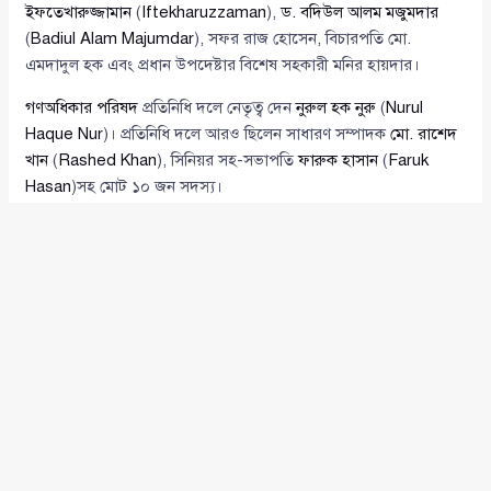
ইফতেখারুজ্জামান
(
Iftekharuzzaman
),
ড. বদিউল আলম মজুমদার
(
Badiul Alam Majumdar
), সফর রাজ হোসেন, বিচারপতি মো.
এমদাদুল হক এবং প্রধান উপদেষ্টার বিশেষ সহকারী মনির হায়দার।
গণঅধিকার পরিষদ
প্রতিনিধি দলে নেতৃত্ব দেন
নুরুল হক নুরু
(
Nurul
Haque Nur
)। প্রতিনিধি দলে আরও ছিলেন সাধারণ সম্পাদক
মো. রাশেদ
খান
(
Rashed Khan
), সিনিয়র সহ-সভাপতি
ফারুক হাসান
(
Faruk
Hasan
)সহ মোট ১০ জন সদস্য।
সংস্কার কমিশনের সুপারিশ এবং রাজনৈতিক
মতামত
প্রথম পর্যায়ে গঠিত সংবিধান, জনপ্রশাসন, নির্বাচন ব্যবস্থা, বিচার বিভাগ ও
দুর্নীতি দমন সংক্রান্ত সংস্কার কমিশনগুলোর সুপারিশগুলো রাজনৈতিক
দলগুলোর কাছে পাঠানো হয়েছে। ইতিমধ্যে ৩৫টি দল মতামত দিয়েছে
এবং ২০টি দল কমিশনের সাথে সরাসরি আলোচনায় অংশ নিয়েছে।