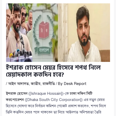
ইশরাক হোসেন মেয়র হিসেবে শপথ নিলে
মেয়াদকাল কতদিন হবে?
/
আইন আদালত
,
জাতীয়
,
রাজনীতি
/ By
Desk Report
ইশরাক হোসেন
([Ishraque Hossain])-কে
ঢাকা দক্ষিণ সিটি
করপোরেশন
([Dhaka South City Corporation]) এর নতুন মেয়র
হিসেবে ঘোষণা করে নির্বাচন কমিশন গেজেট প্রকাশ করলেও, শপথ নিলে
তিনি কতদিন মেয়র পদে থাকবেন তা নিয়ে আইনগত অনিশ্চয়তা তৈরি