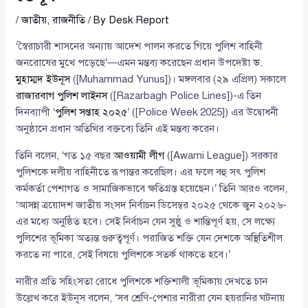
/
জাতীয়
,
রাজনীতি
/ By
Desk Report
‘স্বৈরাচারী শাসনের অন্যায় আদেশ পালন করতে গিয়ে পুলিশ বাহিনী
জনরোষের মুখে পড়েছে’—এমন মন্তব্য করেছেন প্রধান উপদেষ্টা
ড.
মুহাম্মদ ইউনূস
([Muhammad Yunus])। মঙ্গলবার (২৯ এপ্রিল) সকালে
রাজারবাগ পুলিশ লাইনস
([Razarbagh Police Lines])-এ তিন
দিনব্যাপী ‘
পুলিশ সপ্তাহ ২০২৫
’ ([Police Week 2025]) এর উদ্বোধনী
অনুষ্ঠানে প্রধান অতিথির বক্তব্যে তিনি এই মন্তব্য করেন।
তিনি বলেন, ‘গত ১৫ বছর
আওয়ামী লীগ
([Awami League]) সরকার
পুলিশকে দলীয় বাহিনীতে রূপান্তর করেছিল। এর ফলে বহু সৎ পুলিশ
কর্মকর্তা পেশাগত ও সামাজিকভাবে ক্ষতিগ্রস্ত হয়েছেন।’ তিনি আরও বলেন,
‘আসন্ন ত্রয়োদশ জাতীয় সংসদ নির্বাচন ডিসেম্বর ২০২৫ থেকে জুন ২০২৬-
এর মধ্যে অনুষ্ঠিত হবে। সেই নির্বাচন যেন সুষ্ঠু ও শান্তিপূর্ণ হয়, সে লক্ষ্যে
পুলিশের ভূমিকা অত্যন্ত গুরুত্বপূর্ণ। পরাজিত শক্তি যেন দেশকে অস্থিতিশীল
করতে না পারে, সেই বিষয়ে পুলিশকে সতর্ক থাকতে হবে।’
নারীর প্রতি সহিংসতা রোধে পুলিশকে শক্তিশালী ভূমিকায় দেখতে চান
উল্লেখ করে ইউনূস বলেন, ‘সব শ্রেণি-পেশার নারীরা যেন হয়রানির ঘটনায়