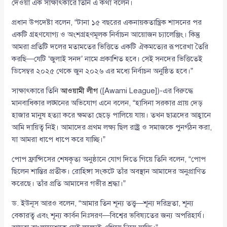
দেওয়া এক সাক্ষাৎকারে তিনি এ কথা বলেন।
প্রধান উপদেষ্টা বলেন, “টানা ১৫ বছরের একনায়কতান্ত্রিক শাসনের পর
একটি গ্রহণযোগ্য ও অংশগ্রহণমূলক নির্বাচন আয়োজন চ্যালেঞ্জিং। কিন্তু
আমরা প্রতিটি দলের মতামতের ভিত্তিতে একটি ঐকমত্যের রূপরেখা তৈরি
করছি—যেটি ‘জুলাই সনদ’ নামে প্রকাশিত হবে। সেই সনদের ভিত্তিতেই
ডিসেম্বর ২০২৫ থেকে জুন ২০২৬ এর মধ্যে নির্বাচন অনুষ্ঠিত হবে।”
সাক্ষাৎকারে তিনি
আওয়ামী লীগ
([Awami League])-এর বিরুদ্ধে
মানবাধিকার লঙ্ঘনের অভিযোগ এনে বলেন, “হাসিনা সরকার প্রায় দেড়
হাজার মানুষ হত্যা করে ক্ষমতা ছেড়ে পালিয়ে যায়। তখন ছাত্রদের আহ্বানে
আমি দায়িত্ব নিই। আমাদের প্রথম লক্ষ্য ছিল রাষ্ট্র ও সমাজকে পুনর্গঠন করা,
যা আমরা ধাপে ধাপে করে যাচ্ছি।”
পোপ ফ্রান্সিসের শেষকৃত্য অনুষ্ঠানে যোগ দিতে গিয়ে তিনি বলেন, “পোপ
ছিলেন শান্তির প্রতীক। রোহিঙ্গা সংকটে তাঁর অবস্থান আমাদের অনুপ্রাণিত
করেছে। তাঁর প্রতি আমাদের গভীর শ্রদ্ধা।”
ড. ইউনূস আরও বলেন, “আমার তিন শূন্য তত্ত্ব—শূন্য দরিদ্রতা, শূন্য
বেকারত্ব এবং শূন্য কার্বন নিঃসরণ—বিশ্বের ভবিষ্যতের জন্য অপরিহার্য।