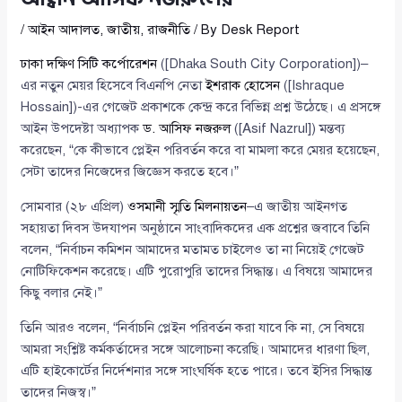
/
আইন আদালত
,
জাতীয়
,
রাজনীতি
/ By
Desk Report
ঢাকা দক্ষিণ সিটি কর্পোরেশন
([Dhaka South City Corporation])–
এর নতুন মেয়র হিসেবে বিএনপি নেতা
ইশরাক হোসেন
([Ishraque
Hossain])-এর গেজেট প্রকাশকে কেন্দ্র করে বিভিন্ন প্রশ্ন উঠেছে। এ প্রসঙ্গে
আইন উপদেষ্টা অধ্যাপক
ড. আসিফ নজরুল
([Asif Nazrul]) মন্তব্য
করেছেন, “কে কীভাবে প্লেইন পরিবর্তন করে বা মামলা করে মেয়র হয়েছেন,
সেটা তাদের নিজেদের জিজ্ঞেস করতে হবে।”
সোমবার (২৮ এপ্রিল)
ওসমানী স্মৃতি মিলনায়তন
–এ জাতীয় আইনগত
সহায়তা দিবস উদযাপন অনুষ্ঠানে সাংবাদিকদের এক প্রশ্নের জবাবে তিনি
বলেন, “নির্বাচন কমিশন আমাদের মতামত চাইলেও তা না নিয়েই গেজেট
নোটিফিকেশন করেছে। এটি পুরোপুরি তাদের সিদ্ধান্ত। এ বিষয়ে আমাদের
কিছু বলার নেই।”
তিনি আরও বলেন, “নির্বাচনি প্লেইন পরিবর্তন করা যাবে কি না, সে বিষয়ে
আমরা সংশ্লিষ্ট কর্মকর্তাদের সঙ্গে আলোচনা করেছি। আমাদের ধারণা ছিল,
এটি হাইকোর্টের নির্দেশনার সঙ্গে সাংঘর্ষিক হতে পারে। তবে ইসির সিদ্ধান্ত
তাদের নিজস্ব।”