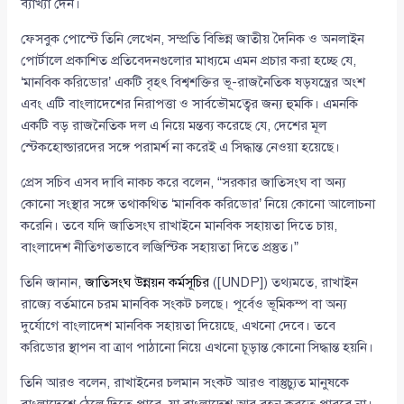
ব্যাখ্যা দেন।
ফেসবুক পোস্টে তিনি লেখেন, সম্প্রতি বিভিন্ন জাতীয় দৈনিক ও অনলাইন
পোর্টালে প্রকাশিত প্রতিবেদনগুলোর মাধ্যমে এমন প্রচার করা হচ্ছে যে,
‘মানবিক করিডোর’ একটি বৃহৎ বিশ্বশক্তির ভূ-রাজনৈতিক ষড়যন্ত্রের অংশ
এবং এটি বাংলাদেশের নিরাপত্তা ও সার্বভৌমত্বের জন্য হুমকি। এমনকি
একটি বড় রাজনৈতিক দল এ নিয়ে মন্তব্য করেছে যে, দেশের মূল
স্টেকহোল্ডারদের সঙ্গে পরামর্শ না করেই এ সিদ্ধান্ত নেওয়া হয়েছে।
প্রেস সচিব এসব দাবি নাকচ করে বলেন, “সরকার জাতিসংঘ বা অন্য
কোনো সংস্থার সঙ্গে তথাকথিত ‘মানবিক করিডোর’ নিয়ে কোনো আলোচনা
করেনি। তবে যদি জাতিসংঘ রাখাইনে মানবিক সহায়তা দিতে চায়,
বাংলাদেশ নীতিগতভাবে লজিস্টিক সহায়তা দিতে প্রস্তুত।”
তিনি জানান,
জাতিসংঘ উন্নয়ন কর্মসূচির
([UNDP]) তথ্যমতে, রাখাইন
রাজ্যে বর্তমানে চরম মানবিক সংকট চলছে। পূর্বেও ভূমিকম্প বা অন্য
দুর্যোগে বাংলাদেশ মানবিক সহায়তা দিয়েছে, এখনো দেবে। তবে
করিডোর স্থাপন বা ত্রাণ পাঠানো নিয়ে এখনো চূড়ান্ত কোনো সিদ্ধান্ত হয়নি।
তিনি আরও বলেন, রাখাইনের চলমান সংকট আরও বাস্তুচ্যুত মানুষকে