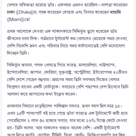
খেলার অভিজ্ঞতা রয়েছে তাঁর। একসময় এমনও হয়েছিল—নাশতা করেছেন
ঢাকা
([Dhaka])য়, লাঞ্চ করেছেন দোহায় এবং ডিনার করেছেন
মায়ামি
([Miami])তে!
প্রথম আলোকে দেওয়া এক সাক্ষাৎকারে সিদ্দিকুর তুলে ধরেছেন তাঁর
জীবনের নানা দিক। বর্তমানে টুর্নামেন্ট কম খেললেও মেয়েকে সময় দেওয়া,
দেশি-বিদেশি ভ্রমণ এবং পরিবার নিয়ে সময় কাটানোতেই বেশি মনোযোগ
দিচ্ছেন তিনি।
সিদ্দিকুর জানান, গলফ খেলতে গিয়ে ভারত, মালয়েশিয়া, থাইল্যান্ড,
ইন্দোনেশিয়া, জাপান, কোরিয়া, যুক্তরাষ্ট্র, অস্ট্রেলিয়া, ইউরোপসহ ৪০টিরও
বেশি দেশে গেছেন বহুবার। ভ্রমণের সময় তিনি সবসময় নিজের খেলার
বিশ্লেষণ রাখেন একটি নোটবুকে। সবচেয়ে বেশি পছন্দের দেশ হিসেবে তিনি
আলাদা করে জাপানের কথা উল্লেখ করেন।
প্রথমবার বিমানে চড়েছিলেন পাকিস্তান সফরে, তখন বয়স ছিল মাত্র ১৫।
এখন ১৫টি পাসপোর্ট বই হয়ে গেছে তাঁর! ভারতে এক টুর্নামেন্টে জয়ী হয়ে
পেয়েছিলেন ২ লাখ ৩০ হাজার ডলার, যার মধ্যে ২৬% ট্যাক্স কেটে নেওয়া
হয়। তিনি বলেন, আয় থাকলেও খরচও অনেক বেশি। একটি টুর্নামেন্টে
অংশ নিতে ক্যাডি, হোটেল, টিকিট, ভিসা, কোচিং, ফিজিওথেরাপি সব কিছু