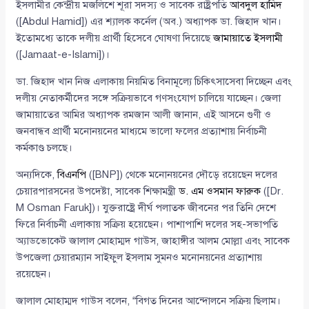
ইসলামীর কেন্দ্রীয় মজলিশে শূরা সদস্য ও সাবেক রাষ্ট্রপতি
আবদুল হামিদ
([Abdul Hamid]) এর শ্যালক কর্নেল (অব.) অধ্যাপক ডা. জিহাদ খান।
ইতোমধ্যে তাকে দলীয় প্রার্থী হিসেবে ঘোষণা দিয়েছে
জামায়াতে ইসলামী
([Jamaat-e-Islami])।
ডা. জিহাদ খান নিজ এলাকায় নিয়মিত বিনামূল্যে চিকিৎসাসেবা দিচ্ছেন এবং
দলীয় নেতাকর্মীদের সঙ্গে সক্রিয়ভাবে গণসংযোগ চালিয়ে যাচ্ছেন। জেলা
জামায়াতের আমির অধ্যাপক রমজান আলী জানান, এই আসনে গুণী ও
জনবান্ধব প্রার্থী মনোনয়নের মাধ্যমে ভালো ফলের প্রত্যাশায় নির্বাচনী
কর্মকাণ্ড চলছে।
অন্যদিকে,
বিএনপি
([BNP]) থেকে মনোনয়নের দৌড়ে রয়েছেন দলের
চেয়ারপারসনের উপদেষ্টা, সাবেক শিক্ষামন্ত্রী
ড. এম ওসমান ফারুক
([Dr.
M Osman Faruk])। যুক্তরাষ্ট্রে দীর্ঘ পলাতক জীবনের পর তিনি দেশে
ফিরে নির্বাচনী এলাকায় সক্রিয় হয়েছেন। পাশাপাশি দলের সহ-সভাপতি
অ্যাডভোকেট জালাল মোহাম্মদ গাউস, জাহাঙ্গীর আলম মোল্লা এবং সাবেক
উপজেলা চেয়ারম্যান সাইফুল ইসলাম সুমনও মনোনয়নের প্রত্যাশায়
রয়েছেন।
জালাল মোহাম্মদ গাউস বলেন, “বিগত দিনের আন্দোলনে সক্রিয় ছিলাম।