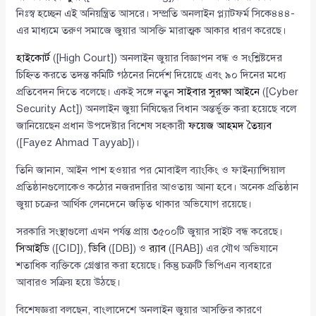
নিঃস্ব হচ্ছেন এই অনিয়ন্ত্রিত আসরে। সম্প্রতি অনলাইন প্ল্যাটফর্ম সিকে৪৪৪-
এর মাধ্যমে তরুণ সমাজে জুয়ার আসক্তি মারাত্মক আকার ধারণ করেছে।
হাইকোর্ট
([High Court]) অনলাইন জুয়ার বিজ্ঞাপন বন্ধ ও সংশ্লিষ্টদের
চিহ্নিত করতে তদন্ত কমিটি গঠনের নির্দেশ দিয়েছে এবং ৯০ দিনের মধ্যে
প্রতিবেদন দিতে বলেছে। একই সঙ্গে নতুন
সাইবার সুরক্ষা আইনে
([Cyber
Security Act]) অনলাইন জুয়া নিষিদ্ধের বিধান অন্তর্ভুক্ত করা হয়েছে বলে
জানিয়েছেন প্রধান উপদেষ্টার বিশেষ সহকারী
ফয়েজ আহমদ তৈয়্যব
([Fayez Ahmad Tayyab])।
তিনি জানান, আইন পাশ হওয়ার পর মোবাইল ব্যাংকিং ও ফাইন্যান্সিয়াল
প্রতিষ্ঠানগুলোকেও কঠোর নজরদারির আওতায় আনা হবে। অনেক প্রতিষ্ঠান
জুয়া চক্রের আর্থিক লেনদেনে জড়িত থাকার অভিযোগ রয়েছে।
সরকারি সংস্থাগুলো এখন পর্যন্ত প্রায় ৩৫০০টি জুয়ার সাইট বন্ধ করেছে।
সিআইডি
([CID]),
ডিবি
([DB]) ও
র‌্যাব
([RAB]) এর যৌথ অভিযানে
শতাধিক ব্যক্তিকে গ্রেপ্তার করা হয়েছে। কিন্তু চক্রটি ভিপিএন ব্যবহারে
আবারও সক্রিয় হয়ে উঠছে।
বিশেষজ্ঞরা বলছেন, বাংলাদেশে অনলাইন জুয়ার আসক্তির কারণে