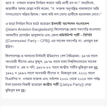
তবে ড. ওসমান ফারুক নির্বাচন করলে আমি প্রার্থী হব না।” অন্যদিকে,
জাহাঙ্গীর আলম মোল্লা দাবি করেন, “ড. ফারুক অনুপস্থিত থাকাকালে আমি
গণসংযোগে সক্রিয় ছিলাম। আশা করি দল যোগ্য প্রার্থীকে মনোনয়ন দেবে।”
এ ছাড়া নির্বাচন ঘিরে মাঠে রয়েছেন
ইসলামী আন্দোলন বাংলাদেশ
([Islami Andolon Bangladesh]) কিশোরগঞ্জ জেলা সভাপতি মাওলানা
আলমগীর হোসাইন তালুকদার এবং জেলা
কমিউনিস্ট পার্টি – সিপিবি
([Communist Party – CPB]) এর সাবেক সভাপতি ডা. এনামুল হক
ইদ্রিস।
কিশোরগঞ্জ-৩ আসনের নির্বাচনী ইতিহাসও বেশ বৈচিত্র্যময়। ১৯৭৩ সালে
আওয়ামী লীগের এমএ কুদ্দুস, ১৯৭৯ সালে ঢাকা বিশ্ববিদ্যালয়ের সাবেক
উপাচার্য ড. এম ও গণি, ১৯৮৬-৮৮ সালে জাতীয় পার্টির মুজিবুল হক চুন্নু,
১৯৯১ ও ১৯৯৬ সালে আওয়ামী লীগের ড. মিজানুল হক, ২০০১ সালে
বিএনপির ড. ওসমান ফারুক এবং সর্বশেষ ২০০৮ থেকে ২০২৪ সাল পর্যন্ত
টানা চারবার বিজয়ী হয়েছেন
জাতীয় পার্টি
([Jatiya Party]) নেতা
মুজিবুল হক চুন্নু।