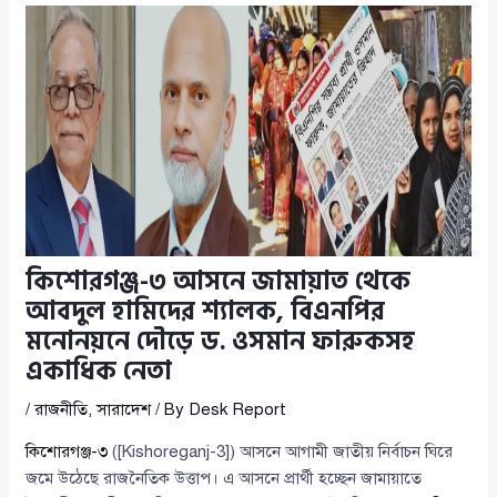
কিশোরগঞ্জ-৩ আসনে জামায়াত থেকে
আবদুল হামিদের শ্যালক, বিএনপির
মনোনয়নে দৌড়ে ড. ওসমান ফারুকসহ
একাধিক নেতা
/
রাজনীতি
,
সারাদেশ
/ By
Desk Report
কিশোরগঞ্জ-৩
([Kishoreganj-3]) আসনে আগামী জাতীয় নির্বাচন ঘিরে
জমে উঠেছে রাজনৈতিক উত্তাপ। এ আসনে প্রার্থী হচ্ছেন জামায়াতে