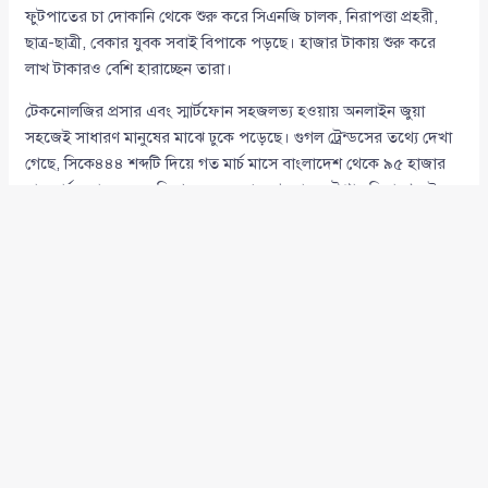
ফুটপাতের চা দোকানি থেকে শুরু করে সিএনজি চালক, নিরাপত্তা প্রহরী,
ছাত্র-ছাত্রী, বেকার যুবক সবাই বিপাকে পড়ছে। হাজার টাকায় শুরু করে
লাখ টাকারও বেশি হারাচ্ছেন তারা।
টেকনোলজির প্রসার এবং স্মার্টফোন সহজলভ্য হওয়ায় অনলাইন জুয়া
সহজেই সাধারণ মানুষের মাঝে ঢুকে পড়েছে। গুগল ট্রেন্ডসের তথ্যে দেখা
গেছে, সিকে৪৪৪ শব্দটি দিয়ে গত মার্চ মাসে বাংলাদেশ থেকে ৯৫ হাজার
বার সার্চ করা হয়েছে। বিশেষ করে রংপুর, খুলনা ও চট্টগ্রাম বিভাগে এই
প্রবণতা বেশি।
একই সময়ে এএইচআরইএফএস বিশ্লেষণে দেখা গেছে, সিকে৪৪৪
ওয়েবসাইটের একদিনের মধ্যে তিন লাখ ৬৯ হাজারের বেশি ভিজিটর
হয়েছে।
এ প্রসঙ্গে
টিআইবি
([Transparency International Bangladesh –
TIB]) জানিয়েছে, তরুণ সমাজকে রক্ষার জন্য অনলাইন জুয়ার বিজ্ঞাপন
বন্ধে অবিলম্বে ব্যবস্থা নেওয়া জরুরি। টিআইবির মতে, উচ্চ আদালতের
নির্দেশনা সত্ত্বেও অনলাইন জুয়া বন্ধে সরকারের দৃশ্যমান কোনো কার্যকরী
পদক্ষেপ নেই।