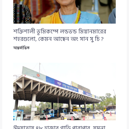
শক্তিশালী ভূমিকম্পে লন্ডভন্ড মিয়ানমারের
শহরগুলো, কেমন আছেন অং সান সু চি ?
আন্তর্জাতিক
ঈদযাত্রায় ৪৮ হাজার গাড়ি পারাপার, যমুনা