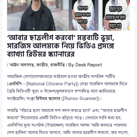
‘আবার ছাত্রলীগ করবো’ মন্তব্যটি ভুয়া,
সারজিস আলমকে নিয়ে ভিডিও প্রসঙ্গে
ব্যাখ্যা রিউমর স্ক্যানারের
/
আইন আদালত
,
জাতীয়
,
রাজনীতি
/ By
Desk Report
সামাজিক যোগাযোগমাধ্যমে ভাইরাল হওয়া জাতীয় নাগরিক পার্টির
(
এনসিপি
– [National Citizens Party]) নেতা সারজিস আলমকে ঘিরে
তৈরি ভিডিওটি ভুয়া ও উদ্দেশ্যমূলকভাবে সম্পাদিত বলে জানিয়েছে
ফ্যাক্টচেকিং সংস্থা
রিউমর স্ক্যানার
([Rumor Scanner])।
সম্প্রতি “বাঁচতে হলে আমাকে দল বদল করতে হবে” এবং “আবার ছাত্রলীগ
করবো” শিরোনামে একটি ভিডিও ছড়িয়ে পড়ে। সেখানে দাবি করা হয়,
এনসিপির মুখ্য সংগঠক (উত্তরাঞ্চল) সারজিস আলম ‘আমি জানতে পারলাম
শেখ হাসিনা আবার ফিরে আসবে, আমি আবার ছাত্রলীগ করবো, জয় বাংলা,