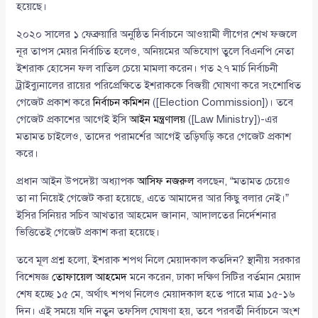
হয়েছে।
২০২০ সালের ১ ফেব্রুয়ারি অনুষ্ঠিত নির্বাচনে আওয়ামী লীগের শেখ ফজলে
নূর তাপস মেয়র নির্বাচিত হলেও, অনিয়মের অভিযোগ তুলে বিএনপি নেতা
ইশরাক হোসেন ফল বাতিল চেয়ে মামলা করেন। গত ২৭ মার্চ নির্বাচনী
ট্রাইব্যুনালের রায়ের পরিপ্রেক্ষিতে ইশরাককে বিজয়ী ঘোষণা করে সংশোধিত
গেজেট প্রকাশ করে
নির্বাচন কমিশন
([Election Commission])। তবে
গেজেট প্রকাশের আগেই ইসি
আইন মন্ত্রণালয়
([Law Ministry])-এর
মতামত চাইলেও, তাদের পরামর্শের আগেই তড়িঘড়ি করে গেজেট প্রকাশ
করে।
প্রধান আইন উপদেষ্টা অধ্যাপক
আসিফ নজরুল
বলছেন, “মতামত চেয়েও
তা না নিয়েই গেজেট করা হয়েছে, এতে আমাদের আর কিছু বলার নেই।”
ইসির সিনিয়র সচিব আখতার আহমেদ জানান, আদালতের নির্দেশনার
ভিত্তিতেই গেজেট প্রকাশ করা হয়েছে।
তবে মূল প্রশ্ন হলো, ইশরাক শপথ নিলে মেয়াদকাল কতদিন? স্থানীয় সরকার
বিশেষজ্ঞ
তোফায়েল আহমেদ
মনে করেন, ঢাকা দক্ষিণ সিটির বর্তমান মেয়াদ
শেষ হচ্ছে ১৫ মে, অর্থাৎ শপথ নিলেও মেয়াদকাল হতে পারে মাত্র ১৫-১৬
দিন। এই সময়ে যদি নতুন তফসিল ঘোষণা হয়, তবে পরবর্তী নির্বাচনে অংশ