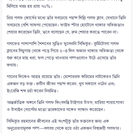
মিলিয়ে খরচ হয় প্রায় ৭০%।
প্রিয় গলফ কোর্সের মধ্যে তাঁর সবচেয়ে পছন্দ দিল্লি গলফ ক্লাব, যেখানে তিনি
সবচেয়ে বেশি সাফল্য পেয়েছেন। ফাইভ স্টার হোটেলে থাকার অভিজ্ঞতাও
শেয়ার করেছেন তিনি, তবে বলেছেন যে, রুম শেয়ার করতে পারেন না।
গলফের পাশাপাশি শৈশবের স্মৃতিও ভুলেননি সিদ্দিকুর। কুর্মিটোলা গলফ
ক্লাবের লিচুগাছ থেকে পড়ে গিয়ে ২–৩ দিন অজ্ঞান থাকার অভিজ্ঞতা থেকে
শুরু করে মাছ ধরা, ফল পেড়ে খাওয়ার গল্পগুলোও উঠে এসেছে তাঁর
কথায়।
গানের দিকেও আগ্রহ রয়েছে তাঁর। মোশাররফ করিমের নাটকেরও তিনি
একজন বড় ভক্ত। রুটিন জীবন পছন্দ করেন, খুব সকালে ওঠেন এবং
ইংরেজি শব্দ চর্চা করেন নিয়মিত।
আন্তর্জাতিক অঙ্গনে তিনি গলফ কিংবদন্তি টাইগার উডস, মারিয়া শারাপোভা
ও উসাইন বোল্টের মতো তারকাদের সঙ্গেও সাক্ষাৎ করেছেন।
সিদ্দিকুর রহমানের জীবনের এই অংশটুকু তাঁর ভক্তদের জন্য এক
অনুপ্রেরণামূলক গল্প—বলবয় থেকে হয়ে ওঠা একজন বিশ্বজয়ী গলফার।