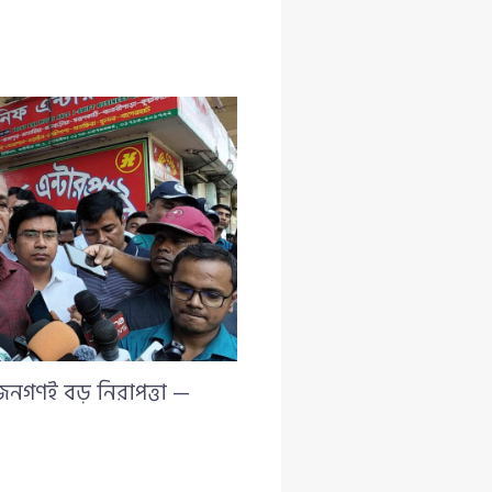
 জনগণই বড় নিরাপত্তা —