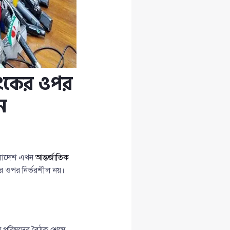
াংকের ওপর
ন
ংলাদেশ এখন
আন্তর্জাতিক
র ওপর নির্ভরশীল নয়।
্টা পরিষদের বৈঠক শেষে