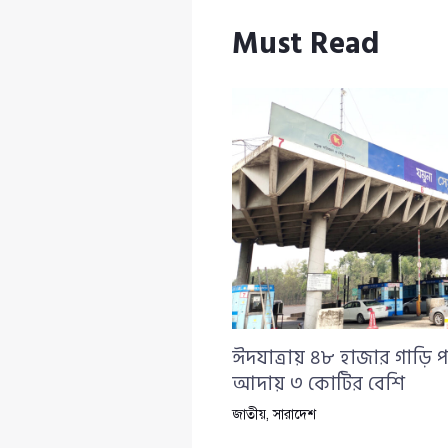
Must Read
ঈদযাত্রায় ৪৮ হাজার গাড়ি প
আদায় ৩ কোটির বেশি
জাতীয়
,
সারাদেশ