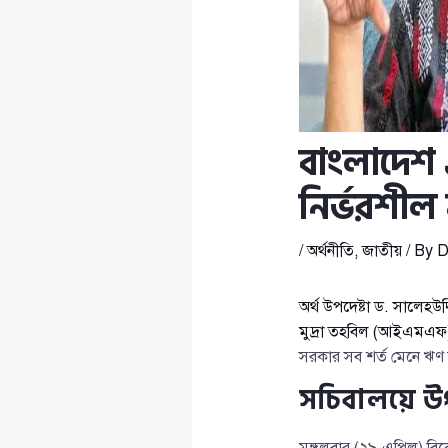
বাংলাদেশ
নির্ভরশীল 
/
অর্থনীতি
,
জাতীয়
/ By
D
অর্থ উপদেষ্টা ড. সালেহউ
মুদ্রা তহবিল (আইএমএফ
সরকার সব শর্ত মেনে ঋণ 
সচিবালয়ে উপদ
মঙ্গলবার (২৯ এপ্রিল) বিক