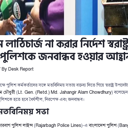
াঠিচার্জ না করার নির্দেশ স্বরাষ্ট্
, পুলিশকে জনবান্ধব হওয়ার আহ্বা
/ By
Desk Report
ে পুলিশ কর্মকর্তাদের সঙ্গে মতবিনিময় সভায় বক্তব্য দিতে গিয়ে স্বরাষ্ট্র উপদেষ্ট
ম চৌধুরী
(
Lt. Gen. (Retd.) Md. Jahangir Alam Chowdhury
) বলেছেন,
ুলিশকে হতে হবে ধৈর্যশীল, নিরপেক্ষ এবং জনবান্ধব।
মতবিনিময় সভা
ারবাগ পুলিশ লাইন্স
(
Rajarbagh Police Lines
)-এ
বাংলাদেশ পুলিশ
(
Bang