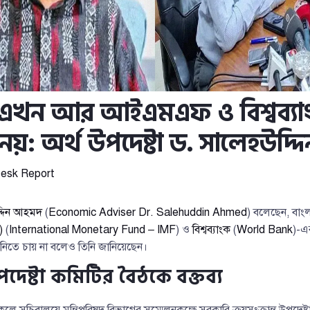
 এখন আর আইএমএফ ও বিশ্বব্য
নয়: অর্থ উপদেষ্টা ড. সালেহউদ্দি
esk Report
দ্দিন আহমদ
(
Economic Adviser Dr. Salehuddin Ahmed
) বলেছেন, বা
)
(
International Monetary Fund – IMF
) ও
বিশ্বব্যাংক
(
World Bank
)-এ
নিতে চায় না বলেও তিনি জানিয়েছেন।
েষ্টা কমিটির বৈঠকে বক্তব্য
েলে সচিবালয়ে মন্ত্রিপরিষদ বিভাগের সম্মেলনকক্ষে সরকারি ক্রয়সংক্রান্ত উপদেষ