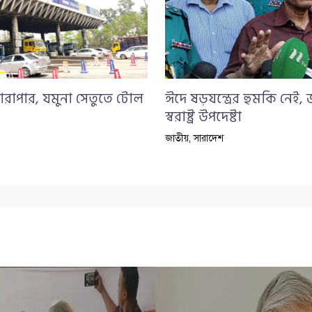
ারাপার, যমুনা সেতুতে টোল
ঈদে ষড়যন্ত্রের হুমকি নেই,
স্বরাষ্ট্র উপদেষ্টা
জাতীয়
,
সারাদেশ