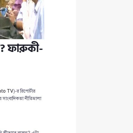
ত? ফারুকী-
pto TV
)-র রিপোর্টার
 ঘিরে সাংবাদিকতা নীতিমালা
পনি কীভাবে বলেন? এটা