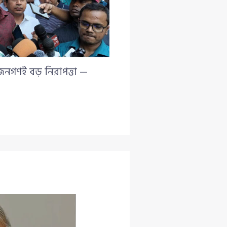
 জনগণই বড় নিরাপত্তা —