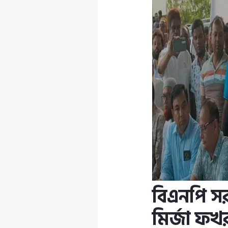
বিএনপি সর
মির্জা ফখ