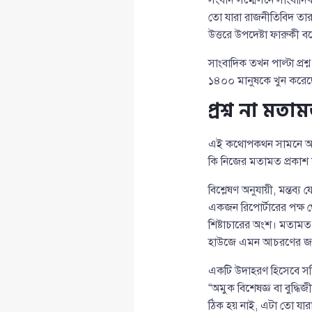
তো যারা রাজনীতিবিদ তার
উত্তরে উপদেষ্টা ফারুকী ব
সাংবাদিক তখন পাল্টা প্
১৪০০ মানুষকে খুন করেছে
প্রশ্ন না মত
এই কথোপকথন সামনে আসার প
কি নিজের মতামত প্রকাশ
বিশ্লেষণ অনুযায়ী, মন্তব
একজন রিপোর্টারের পক্ষ 
শিষ্টাচারের অংশ। মতামত 
হাউজে এমন আচরণের জন্য
একটি উদাহরণ হিসেবে সঠিক
“অমুক বিশেষজ্ঞ বা বুদ্
ঠিক হয় নাই, এটা তো যার