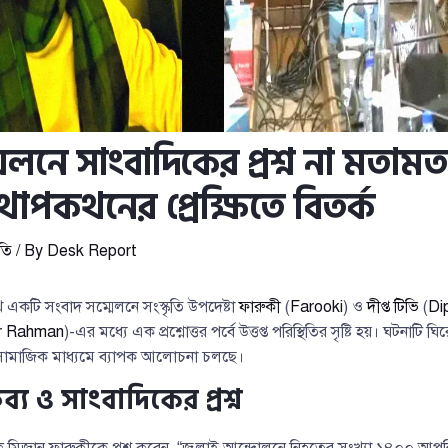
েলনে সাংবাদিকের প্রশ্ন না মতাম
পকথনের প্রেক্ষিতে বিতর্ক
তি
/ By
Desk Report
একটি সংবাদ সম্মেলনে সংস্কৃতি উপদেষ্টা
ফারুকী
(
Farooki
) ও
দীপ্ত টিভি
(
Di
r Rahman
)-এর মধ্যে এক প্রশ্নোত্তর পর্বে উত্তপ্ত পরিস্থিতির সৃষ্টি হয়। ঘটনাটি
সামাজিক মাধ্যমে ব্যাপক আলোচনা চলছে।
্য ও সাংবাদিকের প্রশ্ন
ক মিজান ফারুকীকে প্রশ্ন করেন, “জুলাই আন্দোলনে নিহতের সংখ্যা ১৪০০ আ