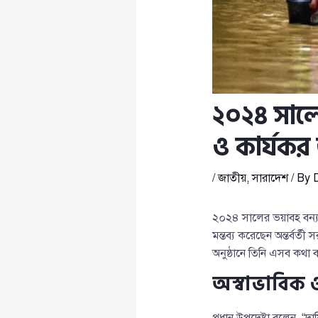
২০২৪ সালের
ও কার্যকর 
/
জাতীয়
,
সারাদেশ
/ By
২০২৪ সালের ভয়াবহ বন্যা
মন্তব্য করেছেন অন্তর্বর্তী
অনুষ্ঠানে তিনি এসব কথা বলে
অস্বাভাবিক ও 
প্রধান উপদেষ্টা বলেন, “দা