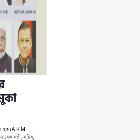
ের
মুকা
েল হক
(
A K M
াবেক মন্ত্রী, সচিব,