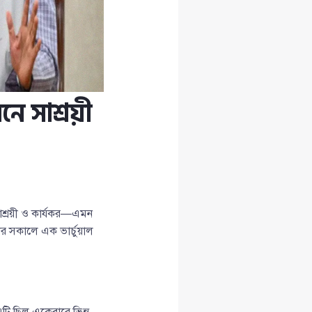
নে সাশ্রয়ী
সাশ্রয়ী ও কার্যকর—এমন
র সকালে এক ভার্চুয়াল
 এটি ছিল একেবারে ভিন্ন