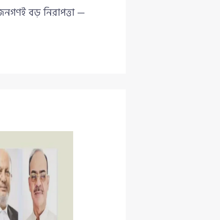
 জনগণই বড় নিরাপত্তা —