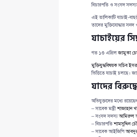
বিচারপতি ও সংসদ সদস্যসহ ২
এই তালিকাটি যাচাই-বাছাই 
তাদের মুক্তিযোদ্ধার সন
যাচাইয়ের সিদ্
গত ১৩ এপ্রিল
জামুকা চ
মুক্তিযুদ্ধবিষয়ক সচিব ইস
ভিত্তিতে যাচাই চলছে। জা
যাদের বিরুদ
অভিযুক্তদের মধ্যে রয়েছে
– সাবেক মন্ত্রী
শাজাহান খ
– সংসদ সদস্য
আমিরুল 
– বিচারপতি
শামসুদ্দিন চ
– সাবেক আইজিপি
আবদুর