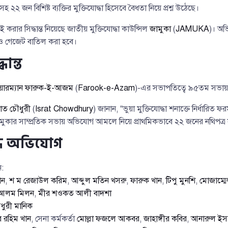
২ জন বিশিষ্ট ব্যক্তির মুক্তিযোদ্ধা হিসেবে বৈধতা নিয়ে প্রশ্ন উঠেছে।
করার সিদ্ধান্ত নিয়েছে জাতীয় মুক্তিযোদ্ধা কাউন্সিল
জামুকা
(
JAMUKA
)। অভ
দ ও গেজেট বাতিল করা হবে।
ধান্ত
েয়ারম্যান ফারুক-ই-আজম
(
Farook-e-Azam
)-এর সভাপতিত্বে ৯৫তম সভায় এই
রাত চৌধুরী
(
Israt Chowdhury
) জানান, “ভুয়া মুক্তিযোদ্ধা শনাক্তে নির্ধার
মুকার সাম্প্রতিক সভায় অভিযোগ আমলে নিয়ে প্রাথমিকভাবে ২২ জনের নথিপত্র যা
্ধে অভিযোগ
ন:
ান
,
শ ম রেজাউল করিম
,
আব্দুল মতিন খসরু
,
ফারুক খান
,
টিপু মুনশি
,
মোজাম্ম
আলম মিলন
,
মীর শওকত আলী বাদশা
ৌধুরী মানিক
 রহিম খান
, সেনা কর্মকর্তা
মোল্লা ফজলে আকবর
,
জাহাঙ্গীর কবির
,
আনারুল ইস