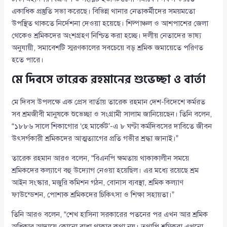
একাধিক প্রস্তুতি সভা করেছে। বিভিন্ন থানার নেতাকর্মীদের সময়মতো
উপস্থিত থাকতে নির্দেশনা দেওয়া হয়েছে। শিল্পাঞ্চল ও আশপাশের জেলা
থেকেও শ্রমিকদের অংশগ্রহণ নিশ্চিত করা হচ্ছে। দলীয় নেতাদের ভাষ্য
অনুযায়ী, সমাবেশটি স্মরণকালের সবচেয়ে বড় শ্রমিক জমায়েতে পরিণত
হতে পারে।
মে দিবসে তারেক রহমানের শুভেচ্ছা ও বার্তা
মে দিবস উপলক্ষে এক প্রেস বার্তায় তারেক রহমান দেশ-বিদেশে কর্মরত
সব শ্রমজীবী মানুষকে শুভেচ্ছা ও সংগ্রামী সালাম জানিয়েছেন। তিনি বলেন,
“১৮৮৬ সালে শিকাগোর ‘হে মার্কেট’-এ ৮ ঘণ্টা কর্মদিবসের দাবিতে জীবন
উৎসর্গকারী শ্রমিকদের আত্মত্যাগের প্রতি গভীর শ্রদ্ধা জানাই।”
তারেক রহমান আরও বলেন, “বিএনপি ক্ষমতায় থাকাকালীন সময়ে
শ্রমিকদের কল্যাণে বহু উদ্যোগ নেওয়া হয়েছিল। এর মধ্যে রয়েছে শ্রম
আইন সংস্কার, মজুরি কমিশন গঠন, বোনাস ব্যবস্থা, শ্রমিক কল্যাণ
ফাউন্ডেশন, পোশাক শ্রমিকদের চিকিৎসা ও শিক্ষা সহায়তা।”
তিনি আরও বলেন, “শেখ হাসিনা সরকারের পতনের পর এখন আর শ্রমিক
অধিকার আদায়ে কোনো বাধা থাকার কথা নয়। তথাপি শ্রমিকরা এখনো