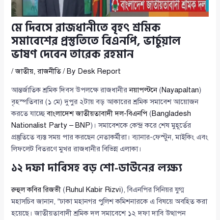
মে দিবসে রাজধানীতে বৃহৎ শ্রমিক
সমাবেশের প্রস্তুতিতে বিএনপি, ভার্চুয়াল
ভাষণ দেবেন তারেক রহমান
/
জাতীয়
,
রাজনীতি
/ By
Desk Report
আন্তর্জাতিক শ্রমিক দিবস উপলক্ষে রাজধানীর
নয়াপল্টনে
(
Nayapaltan
)
বৃহস্পতিবার (১ মে) দুপুর ২টায় বড় আকারের শ্রমিক সমাবেশ আয়োজন
করতে যাচ্ছে
বাংলাদেশ জাতীয়তাবাদী দল-বিএনপি
(
Bangladesh
Nationalist Party – BNP
)। সমাবেশকে কেন্দ্র করে শেষ মুহূর্তের
প্রস্তুতিতে ব্যস্ত সময় পার করছেন নেতাকর্মীরা। ব্যানার-ফেস্টুন, মাইকিং এবং
লিফলেট বিতরণে মুখর রাজধানীর বিভিন্ন এলাকা।
১২ দফা দাবিসহ বড় শো-ডাউনের লক্ষ্য
রুহুল কবির রিজভী
(
Ruhul Kabir Rizvi
), বিএনপির সিনিয়র যুগ্ম
মহাসচিব জানান, “ঢাকা মহানগর পুলিশ কমিশনারকে এ বিষয়ে অবহিত করা
হয়েছে। জাতীয়তাবাদী শ্রমিক দল সমাবেশে ১২ দফা দাবি উত্থাপন