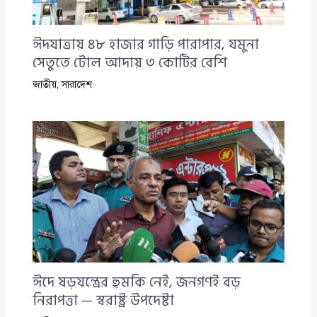
ঈদযাত্রায় ৪৮ হাজার গাড়ি পারাপার, যমুনা
সেতুতে টোল আদায় ৩ কোটির বেশি
জাতীয়
,
সারাদেশ
ঈদে ষড়যন্ত্রের হুমকি নেই, জনগণই বড়
নিরাপত্তা — স্বরাষ্ট্র উপদেষ্টা