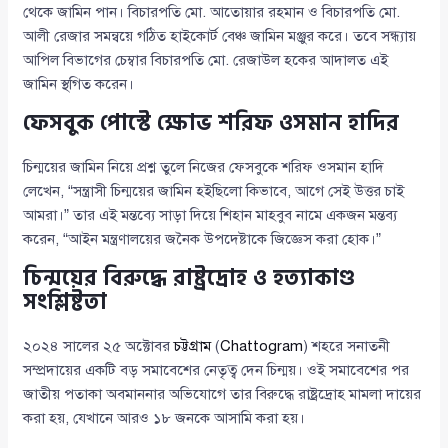
থেকে জামিন পান। বিচারপতি মো. আতোয়ার রহমান ও বিচারপতি মো.
আলী রেজার সমন্বয়ে গঠিত হাইকোর্ট বেঞ্চ জামিন মঞ্জুর করে। তবে সন্ধ্যায়
আপিল বিভাগের চেম্বার বিচারপতি মো. রেজাউল হকের আদালত এই
জামিন স্থগিত করেন।
ফেসবুক পোস্টে ক্ষোভ শরিফ ওসমান হাদির
চিন্ময়ের জামিন নিয়ে প্রশ্ন তুলে নিজের ফেসবুকে শরিফ ওসমান হাদি
লেখেন, “সন্ত্রাসী চিন্ময়ের জামিন হইছিলো কিভাবে, আগে সেই উত্তর চাই
আমরা।” তার এই মন্তব্যে সাড়া দিয়ে শিহান মাহবুব নামে একজন মন্তব্য
করেন, “আইন মন্ত্রণালয়ের জনৈক উপদেষ্টাকে জিজ্ঞেস করা হোক।”
চিন্ময়ের বিরুদ্ধে রাষ্ট্রদ্রোহ ও হত্যাকাণ্ড
সংশ্লিষ্টতা
২০২৪ সালের ২৫ অক্টোবর
চট্টগ্রাম
(
Chattogram
) শহরে সনাতনী
সম্প্রদায়ের একটি বড় সমাবেশের নেতৃত্ব দেন চিন্ময়। ওই সমাবেশের পর
জাতীয় পতাকা অবমাননার অভিযোগে তার বিরুদ্ধে রাষ্ট্রদ্রোহ মামলা দায়ের
করা হয়, যেখানে আরও ১৮ জনকে আসামি করা হয়।