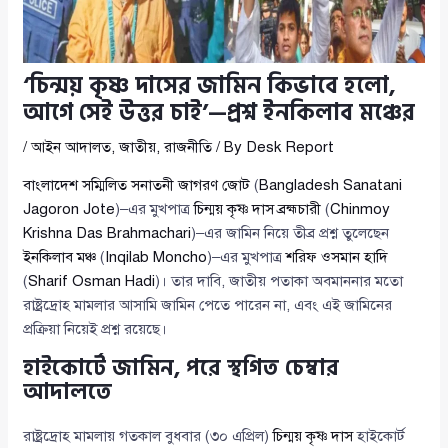
‘চিন্ময় কৃষ্ণ দাসের জামিন কিভাবে হলো,
আগে সেই উত্তর চাই’—প্রশ্ন ইনকিলাব মঞ্চের
/
আইন আদালত
,
জাতীয়
,
রাজনীতি
/ By
Desk Report
বাংলাদেশ সম্মিলিত সনাতনী জাগরণ জোট
(
Bangladesh Sanatani
Jagoron Jote
)–এর মুখপাত্র
চিন্ময় কৃষ্ণ দাস ব্রহ্মচারী
(
Chinmoy
Krishna Das Brahmachari
)–এর জামিন নিয়ে তীব্র প্রশ্ন তুলেছেন
ইনকিলাব মঞ্চ
(
Inqilab Moncho
)–এর মুখপাত্র
শরিফ ওসমান হাদি
(
Sharif Osman Hadi
)। তার দাবি, জাতীয় পতাকা অবমাননার মতো
রাষ্ট্রদ্রোহ মামলার আসামি জামিন পেতে পারেন না, এবং এই জামিনের
প্রক্রিয়া নিয়েই প্রশ্ন রয়েছে।
হাইকোর্টে জামিন, পরে স্থগিত চেম্বার
আদালতে
রাষ্ট্রদ্রোহ মামলায় গতকাল বুধবার (৩০ এপ্রিল)
চিন্ময় কৃষ্ণ দাস
হাইকোর্ট