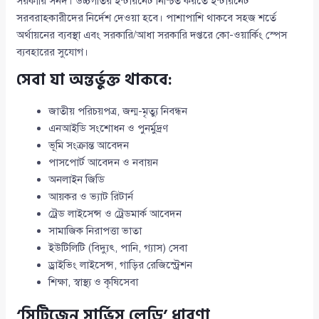
সরকারি সনদ। উচ্চগতির ইন্টারনেট নিশ্চিত করতে ইন্টারনেট
সরবরাহকারীদের নির্দেশ দেওয়া হবে। পাশাপাশি থাকবে সহজ শর্তে
অর্থায়নের ব্যবস্থা এবং সরকারি/আধা সরকারি দপ্তরে কো-ওয়ার্কিং স্পেস
ব্যবহারের সুযোগ।
সেবা যা অন্তর্ভুক্ত থাকবে:
জাতীয় পরিচয়পত্র, জন্ম-মৃত্যু নিবন্ধন
এনআইডি সংশোধন ও পুনর্মুদ্রণ
ভূমি সংক্রান্ত আবেদন
পাসপোর্ট আবেদন ও নবায়ন
অনলাইন জিডি
আয়কর ও ভ্যাট রিটার্ন
ট্রেড লাইসেন্স ও ট্রেডমার্ক আবেদন
সামাজিক নিরাপত্তা ভাতা
ইউটিলিটি (বিদ্যুৎ, পানি, গ্যাস) সেবা
ড্রাইভিং লাইসেন্স, গাড়ির রেজিস্ট্রেশন
শিক্ষা, স্বাস্থ্য ও কৃষিসেবা
‘সিটিজেন সার্ভিস লেডি’ ধারণা