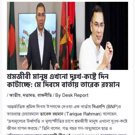
শ্রমজীবী মানুষ এখনো দুঃখ-কষ্টে দিন
কাটাচ্ছে: মে দিবসে বার্তায় তারেক রহমান
/
জাতীয়
,
মতামত
,
রাজনীতি
/ By
Desk Report
আন্তর্জাতিক শ্রমিক দিবস উপলক্ষে দেওয়া এক বার্তায়
বিএনপি
(
BNP
)র
ভারপ্রাপ্ত চেয়ারম্যান
তারেক রহমান
(
Tarique Rahman
) বলেছেন,
“দ্রব্যমূল্যের ঊর্ধ্বগতি ও মূল্যস্ফীতির চাপে শ্রমজীবী মানুষ এখনো দুঃখ-কষ্টে
জীবন যাপন করছে।” তিনি বলেন, গত বছর গণ-অভ্যুত্থানে ছাত্র ও