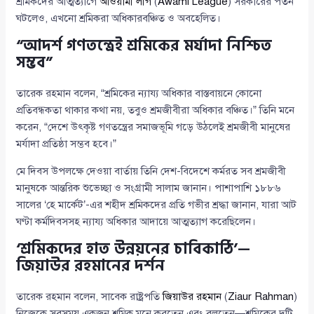
শ্রমিকদের আত্মত্যাগে
আওয়ামী লীগ
(
Awami League
) সরকারের পতন
ঘটলেও, এখনো শ্রমিকরা অধিকারবঞ্চিত ও অবহেলিত।
“আদর্শ গণতন্ত্রেই শ্রমিকের মর্যাদা নিশ্চিত
সম্ভব”
তারেক রহমান বলেন, “শ্রমিকের ন্যায্য অধিকার বাস্তবায়নে কোনো
প্রতিবন্ধকতা থাকার কথা নয়, তবুও শ্রমজীবীরা অধিকার বঞ্চিত।” তিনি মনে
করেন, “দেশে উৎকৃষ্ট গণতন্ত্রের সমাজভূমি গড়ে উঠলেই শ্রমজীবী মানুষের
মর্যাদা প্রতিষ্ঠা সম্ভব হবে।”
মে দিবস উপলক্ষে দেওয়া বার্তায় তিনি দেশ-বিদেশে কর্মরত সব শ্রমজীবী
মানুষকে আন্তরিক শুভেচ্ছা ও সংগ্রামী সালাম জানান। পাশাপাশি ১৮৮৬
সালের ‘হে মার্কেট’-এর শহীদ শ্রমিকদের প্রতি গভীর শ্রদ্ধা জানান, যারা আট
ঘণ্টা কর্মদিবসসহ ন্যায্য অধিকার আদায়ে আত্মত্যাগ করেছিলেন।
‘শ্রমিকদের হাত উন্নয়নের চাবিকাঠি’—
জিয়াউর রহমানের দর্শন
তারেক রহমান বলেন, সাবেক রাষ্ট্রপতি
জিয়াউর রহমান
(
Ziaur Rahman
)
নিজেকে সবসময় একজন শ্রমিক মনে করতেন এবং বলতেন—শ্রমিকের দুটি