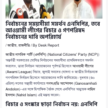
নির্বাচনের সময়সীমা সমর্থন এনসিপির, তবে
আওয়ামী লীগের বিচার ও গণপরিষদ
নির্বাচনের দাবি অপরিহার্য
/
জাতীয়
,
রাজনীতি
/ By
Desk Report
জাতীয় নাগরিক পার্টি (এনসিপি)
(
National Citizens’ Party (NCP)
)
অন্তর্বর্তী সরকারের ঘোষিত নির্বাচনের সময়সীমা প্রাথমিকভাবে সমর্থন
করলেও, তারা নির্বাচন আয়োজনের পূর্বশর্ত হিসেবে
আওয়ামী লীগের
(
Awami League
) বিচার, জুলাই সনদের ঘোষণা ও জাতীয় নির্বাচনকে
গণপরিষদ নির্বাচন হিসেবে আয়োজনের দাবি জানিয়েছে। বুধবার (৩০
এপ্রিল) দলের অস্থায়ী কার্যালয়ে
গণসংহতি আন্দোলন
(
Ganosamhati
Andolon
)–এর সঙ্গে দ্বিপাক্ষিক বৈঠক শেষে এনসিপির আহ্বায়ক
নাহিদ
ইসলাম
(
Nahid Islam
) এই মন্তব্য করেন।
বিচার ও সংস্কার ছাড়া নির্বাচন নয়: এনসিপি