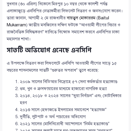
বুধবার (৩০ এপ্রিল) বিকেলে মিরপুর ১০ নম্বর থেকে কালশী পর্যন্ত
এলাকাজুড়ে এনসিপির নেতাকর্মীরা লিফলেট বিতরণ ও জনসংযোগ করেন।
তারা জানান, আগামী ২ মে রাজধানীর
বায়তুল মোকাররম
(
Baitul
Mukarram
) জাতীয় মসজিদের দক্ষিণ ফটকে “আওয়ামী লীগের বিচার ও
রাজনৈতিক নিষিদ্ধকরণ” দাবিতে বিক্ষোভ সমাবেশ করবে এনসিপির ঢাকা
মহানগর শাখা।
সাতটি অভিযোগ এনেছে এনসিপি
এ উপলক্ষে বিতরণ করা লিফলেটে এনসিপি আওয়ামী লীগের সাড়ে ১৫
বছরের শাসনামলের সাতটি “গুরুতর অপরাধ” তুলে ধরেছে:
২০০৯ সালের বিডিআর বিদ্রোহে ৫৭ সেনা কর্মকর্তার হত্যাকাণ্ড
গুম, খুন ও ক্রসফায়ারের মাধ্যমে হাজারো নাগরিক হত্যা
২০১৪, ২০১৮ ও ২০২৪ সালের “ভুয়া নির্বাচন” এবং ভোটাধিকার
হরণ
২০১৩ সালে হেফাজতে ইসলামের সমাবেশে “হত্যাযজ্ঞ”
দুর্নীতি, লুটপাট ও অর্থ পাচারের অভিযোগ
২০২১ সালের মোদিবিরোধী আন্দোলনে “নির্মম হত্যাকাণ্ড”
২০২৪ সালের জুলাই মাসে গণ-অভ্যুত্থানের সময় “গণহত্যা”