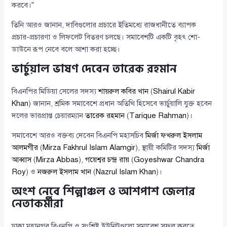
করবে।”
তিনি আরও জানান, দাবিগুলোর প্রচারে ইতিমধ্যে রাজধানীতে ব্যাপক
প্রচার-প্রচারণা ও লিফলেট বিতরণ চলছে। সমাবেশটি একটি বৃহৎ শো-
ডাউনে রূপ নেবে বলে আশা করা হচ্ছে।
ভার্চুয়াল ভাষণ দেবেন তারেক রহমান
বিএনপির মিডিয়া সেলের সদস্য
শায়রুল কবির খান
(
Shairul Kabir
Khan
) জানান, শ্রমিক সমাবেশে প্রধান অতিথি হিসেবে ভার্চুয়ালি যুক্ত হবেন
দলের ভারপ্রাপ্ত চেয়ারম্যান
তারেক রহমান
(
Tarique Rahman
)।
সমাবেশে আরও বক্তব্য দেবেন বিএনপি মহাসচিব
মির্জা ফখরুল ইসলাম
আলমগীর
(
Mirza Fakhrul Islam Alamgir
), স্থায়ী কমিটির সদস্য
মির্জা
আব্বাস
(
Mirza Abbas
),
গয়েশ্বর চন্দ্র রায়
(
Goyeshwar Chandra
Roy
) ও
নজরুল ইসলাম খান
(
Nazrul Islam Khan
)।
অংশ নেবে শিল্পাঞ্চল ও আশপাশ জেলার
নেতাকর্মীরা
ঢাকা মহানগর বিএনপি ও সংশ্লিষ্ট ইউনিটগুলো সমাবেশ সফল করতে