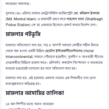
করেছেন আদালত।
বুধবার (৩০ এপ্রিল) ঢাকার মেট্রোপলিটন ম্যাজিস্ট্রেট
মো. মনিরুল ইসলাম
(
Md. Monirul Islam
) এ মামলাটি গ্রহণ করে
শাহবাগ থানা
(
Shahbagh
Police Station
)-কে তা এজাহার হিসেবে রেকর্ড করার নির্দেশ দেন।
মামলার পটভূমি
মামলার অভিযোগে বলা হয়, গত ৪ আগস্ট সকালে কেন্দ্রীয় শহীদ মিনার
থেকে শুরু হওয়া একটি মিছিল
হোটেল ইন্টারকন্টিনেন্টালের
(
Hotel
Intercontinental
) সামনে পৌঁছালে ছাত্রলীগ, যুবলীগ ও আওয়ামী লীগের
নেতাকর্মীরা মিছিলে হামলা করে। গুলিবর্ষণ, ককটেল বিস্ফোরণ ও মারধরের
মাধ্যমে হত্যাচেষ্টা চালানো হয় বলে অভিযোগ করা হয়।
মামলায় বলা হয়, এই হামলায় এমদাদ নামের এক শিক্ষার্থীর ডান চোখ
মারাত্মকভাবে ক্ষতিগ্রস্ত হয়।
মামলার আসামির তালিকা
১৪ জন শিল্পীর মধ্যে আরও রয়েছেন: