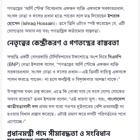
গণতন্ত্রের ‘আর্লি স্টেজ’ বিবেচনায় একজন ব্যক্তি একসঙ্গে সরকারপ্রধান,
সংসদ নেতা ও দলের প্রধান হতে পারেন বলে মত দিয়েছেন
ইশরাক
হোসেন
(
Ishraq Hossain
)। তবে তিনি এটাও স্পষ্ট করেছেন যে, এটি
যোগ্যতার অভাব নয় বরং গণতান্ত্রিক কাঠামোর বাস্তবতা।
নেতৃত্বের কেন্দ্রীকরণ ও গণতন্ত্রের বাস্তবতা
সম্প্রতি একটি বেসরকারি টেলিভিশনের টকশোতে অংশ নিয়ে
বিএনপি
(
BNP
) নেতা ইশরাক বলেন, “গণতন্ত্রের আর্লি স্টেজে একজন ব্যক্তি
সরকারপ্রধান, সংসদ নেতা ও দলের প্রধান—এই তিনটি দায়িত্ব একসঙ্গে
পালন করতে পারেন। না হলে কনফ্লিক্ট ও বিশৃঙ্খলার আশঙ্কা থাকে।”
উপস্থাপক যখন প্রশ্ন করেন, এতে কি বোঝা যায় যে দলে যোগ্য লোকের
অভাব রয়েছে? তখন ইশরাক বলেন, “এই ধারণা ভুল। বরং,
বাংলাদেশ
জাতীয়তাবাদী দল
প্রথম দল যারা পরপর দুইবারের বেশি প্রধানমন্ত্রী না
হওয়ার বিধান প্রস্তাব করেছে। এটাই প্রমাণ করে দলটি পরিবর্তনের পথে
এগোচ্ছে।”
প্রধানমন্ত্রী পদে সীমাবদ্ধতা ও সংবিধান