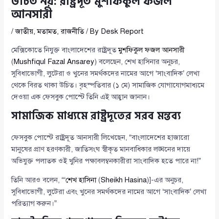
উচিত নয়: রাষ্ট্রদূত মুশফিকুল ফজল
আনসারী
/
জাতীয়
,
মতামত
,
রাজনীতি
/ By
Desk Report
মেক্সিকোতে নিযুক্ত বাংলাদেশের রাষ্ট্রদূত
মুশফিকুল ফজল আনসারী
(
Mushfiqul Fazal Ansarey
) বলেছেন, শেখ হাসিনার অনুচর,
সুবিধাভোগী, লুটেরা ও খুনের সমর্থকদের নামের আগে ‘সাংবাদিক’ লেখা
থেকে বিরত থাকা উচিত। বৃহস্পতিবার (১ মে) সামাজিক যোগাযোগমাধ্যমে
দেওয়া এক ফেসবুক পোস্টে তিনি এই আহ্বান জানান।
সামাজিক মাধ্যমে রাষ্ট্রদূতের সরব মন্তব্য
ফেসবুক পোস্টে রাষ্ট্রদূত আনসারী লিখেছেন, “বাংলাদেশের হাজারো
মানুষের প্রাণ হরণকারী, জাতিসংঘ স্বীকৃত মানবাধিকার লঙ্ঘনের দায়ে
অভিযুক্ত পলাতক ওই খুনির পক্ষাবলম্বনকারীরা সাংবাদিক হতে পারে না!”
তিনি আরও বলেন, “‘
শেখ হাসিনা
(
Sheikh Hasina
)]-এর অনুচর,
সুবিধাভোগী, লুটেরা এবং খুনের সমর্থকদের নামের আগে ‘সাংবাদিক’ লেখা
পরিত্যাগ করুন।”