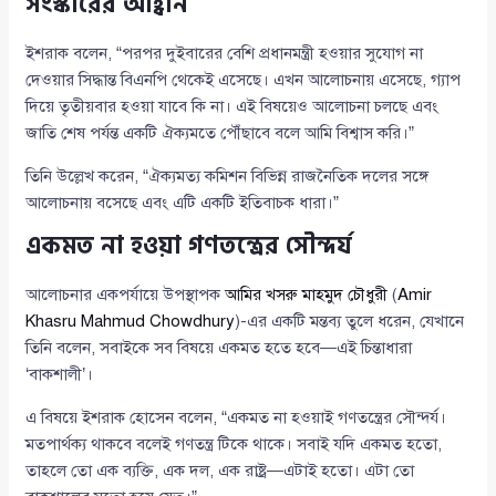
সংস্কারের আহ্বান
ইশরাক বলেন, “পরপর দুইবারের বেশি প্রধানমন্ত্রী হওয়ার সুযোগ না
দেওয়ার সিদ্ধান্ত বিএনপি থেকেই এসেছে। এখন আলোচনায় এসেছে, গ্যাপ
দিয়ে তৃতীয়বার হওয়া যাবে কি না। এই বিষয়েও আলোচনা চলছে এবং
জাতি শেষ পর্যন্ত একটি ঐক্যমতে পৌঁছাবে বলে আমি বিশ্বাস করি।”
তিনি উল্লেখ করেন, “ঐক্যমত্য কমিশন বিভিন্ন রাজনৈতিক দলের সঙ্গে
আলোচনায় বসেছে এবং এটি একটি ইতিবাচক ধারা।”
একমত না হওয়া গণতন্ত্রের সৌন্দর্য
আলোচনার একপর্যায়ে উপস্থাপক
আমির খসরু মাহমুদ চৌধুরী
(
Amir
Khasru Mahmud Chowdhury
)-এর একটি মন্তব্য তুলে ধরেন, যেখানে
তিনি বলেন, সবাইকে সব বিষয়ে একমত হতে হবে—এই চিন্তাধারা
‘বাকশালী’।
এ বিষয়ে ইশরাক হোসেন বলেন, “একমত না হওয়াই গণতন্ত্রের সৌন্দর্য।
মতপার্থক্য থাকবে বলেই গণতন্ত্র টিকে থাকে। সবাই যদি একমত হতো,
তাহলে তো এক ব্যক্তি, এক দল, এক রাষ্ট্র—এটাই হতো। এটা তো