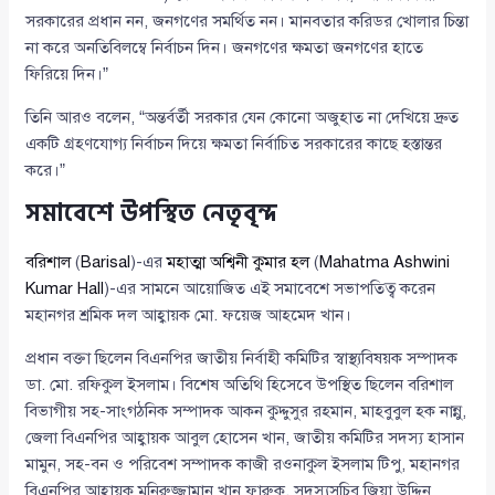
সরকারের প্রধান নন, জনগণের সমর্থিত নন। মানবতার করিডর খোলার চিন্তা
না করে অনতিবিলম্বে নির্বাচন দিন। জনগণের ক্ষমতা জনগণের হাতে
ফিরিয়ে দিন।”
তিনি আরও বলেন, “অন্তর্বর্তী সরকার যেন কোনো অজুহাত না দেখিয়ে দ্রুত
একটি গ্রহণযোগ্য নির্বাচন দিয়ে ক্ষমতা নির্বাচিত সরকারের কাছে হস্তান্তর
করে।”
সমাবেশে উপস্থিত নেতৃবৃন্দ
বরিশাল
(
Barisal
)-এর
মহাত্মা অশ্বিনী কুমার হল
(
Mahatma Ashwini
Kumar Hall
)-এর সামনে আয়োজিত এই সমাবেশে সভাপতিত্ব করেন
মহানগর শ্রমিক দল আহ্বায়ক মো. ফয়েজ আহমেদ খান।
প্রধান বক্তা ছিলেন বিএনপির জাতীয় নির্বাহী কমিটির স্বাস্থ্যবিষয়ক সম্পাদক
ডা. মো. রফিকুল ইসলাম। বিশেষ অতিথি হিসেবে উপস্থিত ছিলেন বরিশাল
বিভাগীয় সহ-সাংগঠনিক সম্পাদক আকন কুদ্দুসুর রহমান, মাহবুবুল হক নান্নু,
জেলা বিএনপির আহ্বায়ক আবুল হোসেন খান, জাতীয় কমিটির সদস্য হাসান
মামুন, সহ-বন ও পরিবেশ সম্পাদক কাজী রওনাকুল ইসলাম টিপু, মহানগর
বিএনপির আহ্বায়ক মনিরুজ্জামান খান ফারুক, সদস্যসচিব জিয়া উদ্দিন