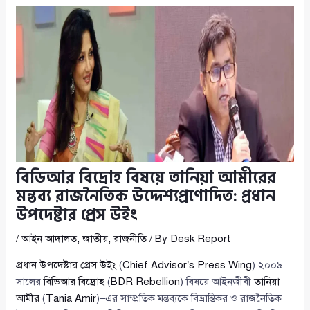
বিডিআর বিদ্রোহ বিষয়ে তানিয়া আমীরের
মন্তব্য রাজনৈতিক উদ্দেশ্যপ্রণোদিত: প্রধান
উপদেষ্টার প্রেস উইং
/
আইন আদালত
,
জাতীয়
,
রাজনীতি
/ By
Desk Report
প্রধান উপদেষ্টার প্রেস উইং
(
Chief Advisor’s Press Wing
) ২০০৯
সালের
বিডিআর বিদ্রোহ
(
BDR Rebellion
) বিষয়ে আইনজীবী
তানিয়া
আমীর
(
Tania Amir
)–এর সাম্প্রতিক মন্তব্যকে বিভ্রান্তিকর ও রাজনৈতিক