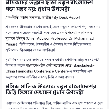
শ্রমিকদের উন্নয়ন ছাড়া নতুন বাংলাদেশ
গড়া সম্ভব নয়: প্রধান উপদেষ্টা
/
অর্থনীতি
,
আইন আদালত
,
জাতীয়
/ By
Desk Report
শ্রমিকদের জীবনমান আগের মতোই রেখে নতুন বাংলাদেশ গড়া সম্ভব নয়
বলে মন্তব্য করেছেন অন্তর্বর্তী সরকারের
প্রধান উপদেষ্টা অধ্যাপক ড.
মুহাম্মদ ইউনূস
(
Chief Advisor Professor Dr. Muhammad
Yunus
)। তিনি বলেন, বৈষম্যহীন ও টেকসই উন্নয়ন নিশ্চিত করতে
শ্রমিকদের জীবনমান উন্নয়ন অপরিহার্য।
বৃহস্পতিবার (১ মে) মহান মে দিবস ও জাতীয় পেশাগত স্বাস্থ্য ও সেইফটি
দিবস উপলক্ষে
বাংলাদেশ-চীন মৈত্রী সম্মেলন কেন্দ্র
(
Bangladesh-
China Friendship Conference Center
)-এ আয়োজিত এক
অনুষ্ঠানে প্রধান অতিথির বক্তব্যে তিনি এ কথা বলেন।
শ্রমিক-মালিক ঐক্যকে নতুন বাংলাদেশের
ভিত্তি হিসেবে দেখছেন প্রধান উপদেষ্টা
এবারের মে দিবসের প্রতিপাদ্য ছিল, “শ্রমিক-মালিক এক হয়ে গড়বো এ দেশ