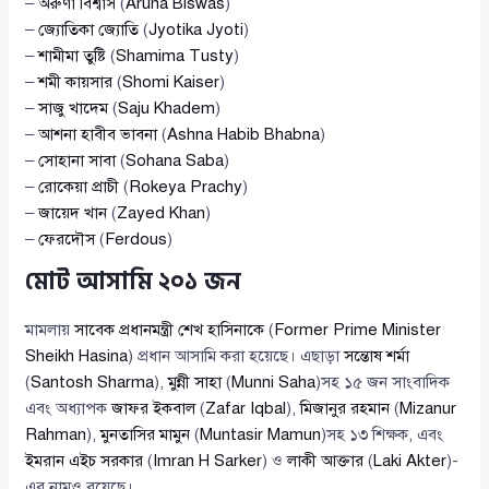
–
অরুণা বিশ্বাস
(
Aruna Biswas
)
–
জ্যোতিকা জ্যোতি
(
Jyotika Jyoti
)
–
শামীমা তুষ্টি
(
Shamima Tusty
)
–
শমী কায়সার
(
Shomi Kaiser
)
–
সাজু খাদেম
(
Saju Khadem
)
–
আশনা হাবীব ভাবনা
(
Ashna Habib Bhabna
)
–
সোহানা সাবা
(
Sohana Saba
)
–
রোকেয়া প্রাচী
(
Rokeya Prachy
)
–
জায়েদ খান
(
Zayed Khan
)
–
ফেরদৌস
(
Ferdous
)
মোট আসামি ২০১ জন
মামলায়
সাবেক প্রধানমন্ত্রী শেখ হাসিনাকে
(
Former Prime Minister
Sheikh Hasina
) প্রধান আসামি করা হয়েছে। এছাড়া
সন্তোষ শর্মা
(
Santosh Sharma
),
মুন্নী সাহা
(
Munni Saha
)সহ ১৫ জন সাংবাদিক
এবং অধ্যাপক
জাফর ইকবাল
(
Zafar Iqbal
),
মিজানুর রহমান
(
Mizanur
Rahman
),
মুনতাসির মামুন
(
Muntasir Mamun
)সহ ১৩ শিক্ষক, এবং
ইমরান এইচ সরকার
(
Imran H Sarker
) ও
লাকী আক্তার
(
Laki Akter
)-
এর নামও রয়েছে।