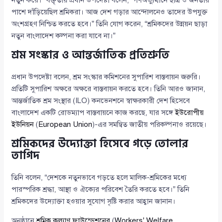
নতুন করে।” বক্তৃতায় প্রধান উপদেষ্টা বলেন, “গণঅভ্যুত্থানে ছাত্র ও জনতার
পাশে দাঁড়িয়েছিল শ্রমিকরা। আজ দেশ গড়ার আন্দোলনেও তাদের উপযুক্ত
অংশগ্রহণ নিশ্চিত করতে হবে।” তিনি যোগ করেন, “শ্রমিকদের উন্নয়ন ছাড়া
নতুন বাংলাদেশ কল্পনা করা যাবে না।”
শ্রম সংস্কার ও আন্তর্জাতিক প্রতিশ্রুতি
প্রধান উপদেষ্টা বলেন, শ্রম সংস্কার কমিশনের সুপারিশ বাস্তবায়ন জরুরি।
প্রতিটি সুপারিশ অক্ষরে অক্ষরে বাস্তবায়ন করতে হবে। তিনি আরও জানান,
আন্তর্জাতিক শ্রম সংস্থার (ILO) কনভেনশনে স্বাক্ষরকারী দেশ হিসেবে
বাংলাদেশ একটি রোডম্যাপ বাস্তবায়নে কাজ করছে, যার সঙ্গে
ইউরোপীয়
ইউনিয়ন
(
European Union
)-এর সমন্বিত জাতীয় পরিকল্পনাও রয়েছে।
শ্রমিকদের উদ্যোক্তা হিসেবে গড়ে তোলার
তাগিদ
তিনি বলেন, “দেশকে নতুনভাবে গড়তে হলে মালিক-শ্রমিকের মধ্যে
পারস্পরিক শ্রদ্ধা, আস্থা ও ঐক্যের পরিবেশ তৈরি করতে হবে।” তিনি
শ্রমিকদের উদ্যোক্তা হওয়ার সুযোগ সৃষ্টি করার আহ্বান জানান।
অনুষ্ঠানে
শ্রমিক কল্যাণ ফাউন্ডেশনের
(
Workers’ Welfare