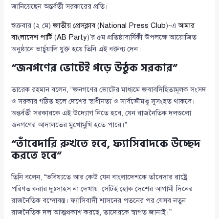
জানিয়েছেন অন্তর্বর্তী সরকারের প্রতি।
শুক্রবার (২ মে)
জাতীয় প্রেসক্লাব
(
National Press Club
)-এ
আমার
বাংলাদেশ পার্টি
(
AB Party
)’র ৫ম প্রতিষ্ঠাবার্ষিকী উপলক্ষে আয়োজিত
অনুষ্ঠানে ভার্চুয়ালি যুক্ত হয়ে তিনি এই বক্তব্য দেন।
“জনগণের ভোটেই গড়ে উঠুক সরকার”
তারেক রহমান বলেন, “জনগণের ভোটের মাধ্যমে জবাবদিহিতামূলক সংসদ
ও সরকার গঠিত হলে দেশের স্বাধীনতা ও সার্বভৌমত্ব সুসংহত থাকবে।
অন্তর্বর্তী সরকারকে এই উদ্যোগ নিতে হবে, যেন রাজনৈতিক দলগুলো
জনগণের আদালতের মুখোমুখি হতে পারে।”
“তাঁবেদারি রুখতে হবে, ফ্যাসিবাদকে উচ্ছেদ
করতে হবে”
তিনি বলেন, “ভবিষ্যতে আর কেউ যেন বাংলাদেশকে তাঁবেদার রাষ্ট্রে
পরিণত করার দুঃসাহস না দেখায়, সেটিই হোক দেশের আগামী দিনের
রাজনৈতিক বন্দোবস্ত। ফ্যাসিবাদী শাসনের পতনের পর যেসব নতুন
রাজনৈতিক দল আত্মপ্রকাশ করছে, তাদেরকে স্বাগত জানাই।”