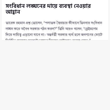
সংবিধান লঙ্ঘনের দায়ে ব্যবস্থা নেওয়ার
আহ্বান
তারেক রহমান প্রশ্ন তোলেন, “পলাতক স্বৈরাচার কীভাবে তিনবার সংবিধান
লঙ্ঘন করে অবৈধ সরকার গঠন করল?” তিনি আরও বলেন, “ব্লেইমগেম
দিয়ে দায়িত্ব এড়ানো যাবে না। অন্তর্বর্তী সরকার ব্যর্থ হলে জনগণের ভোটে
নির্বাচিত সরকার অবশ্যই তাদের বিরুদ্ধে আইনগত ব্যবস্থা নেবে।”
“পুনর্বাসন নয়, বিচার চাই”
স্থানীয় সরকার নির্বাচনের আগে পলাতক স্বৈরাচারের দোসরদের বিরুদ্ধে
ব্যবস্থা নেওয়ার আহ্বান জানিয়ে তিনি বলেন, “লুটপাট ও দুর্নীতির শত কোটি
টাকা হাতে নিয়ে তারা পুনর্বাসনের সুযোগ খুঁজছে। স্থানীয় নির্বাচন যেন
তাদের পুনর্বাসনের প্ল্যাটফর্ম না হয়।”
সংস্কারে সময়ক্ষেপণ নিয়ে প্রশ্ন
তিনি বলেন, “দেশের সব রাজনৈতিক দল সংস্কারের পক্ষে, তবু কেন অন্তর্বর্তী
সরকার সংস্কারে এত সময় নিচ্ছে?” তারেক রহমান বলেন, “সংস্কার