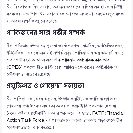
চীন নিরপেক্ষ ও বিশ্বাসযোগ্য তদন্তের ওপর জোর দিয়ে এই হামলার নিন্দা
করেছে। এতে স্পষ্ট, চীন সরাসরি কোনো পক্ষ নিচ্ছে না; বরং মধ্যস্থতামূলক
ও ভারসাম্যপূর্ণ অবস্থানে রয়েছে।
পাকিস্তানের সঙ্গে গভীর সম্পর্ক
চীন-পাকিস্তান সম্পর্ক বহু পুরনো ও কৌশলগত। সামরিক, অর্থনৈতিক এবং
কূটনৈতিক—সব ক্ষেত্রেই এই সম্পর্ক সুদৃঢ়। পাকিস্তানের অস্ত্র আমদানির ৮১
শতাংশ চীন থেকে আসে এবং
চীন-পাকিস্তান অর্থনৈতিক করিডোর
(
CPEC
) প্রকল্পে চীনের বিনিয়োগ পাকিস্তানকে তাদের অর্থনৈতিক ও
কৌশলগত নিয়ন্ত্রণে রেখেছে।
প্রযুক্তিগত ও গোয়েন্দা সহায়তা
চীন পাকিস্তানকে কেবল অস্ত্র নয়, উপগ্রহ প্রযুক্তি, নজরদারি ব্যবস্থা এবং
গোয়েন্দা তথ্য দিয়েও সহায়তা করে। পাকিস্তানই বিশ্বের প্রথম দেশ যা
চীনের বাইডু স্যাটেলাইট ব্যবহার শুরু করে। এ ছাড়া,
FATF
(
Financial
Action Task Force
)-এ পাকিস্তানকে কালো তালিকায় পড়া থেকে চীন
কৌশলগতভাবে রক্ষা করেছে।