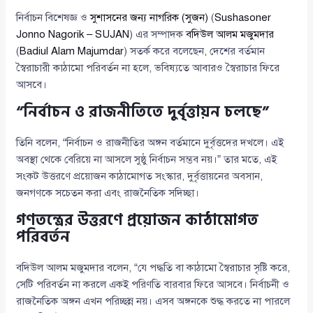
নির্বাচন বিশেষজ্ঞ ও
সুশাসনের জন্য নাগরিক (সুজন)
(
Sushasoner
Jonno Nagorik – SUJAN
) এর সম্পাদক
বদিউল আলম মজুমদার
(
Badiul Alam Majumdar
) সতর্ক করে বলেছেন, দেশের বর্তমান
স্বৈরাচারী কাঠামো পরিবর্তন না হলে, ভবিষ্যতে আবারও স্বৈরাচার ফিরে
আসবে।
“নির্বাচন ও রাজনীতিতে দুর্বৃত্তায়ন চলছে”
তিনি বলেন, “নির্বাচন ও রাজনীতির অঙ্গন বর্তমানে দুর্বৃত্তদের দখলে। এই
অবস্থা থেকে বেরিয়ে না আসলে সুষ্ঠু নির্বাচন সম্ভব নয়।” তার মতে, এই
সংকট উত্তরণে প্রয়োজন কাঠামোগত সংস্কার, দুর্বৃত্তায়নের অবসান,
জনগণকে সচেতন করা এবং রাজনৈতিক সদিচ্ছা।
গণতন্ত্রের উত্তরণে প্রয়োজন কাঠামোগত
পরিবর্তন
বদিউল আলম মজুমদার বলেন, “যে পদ্ধতি বা কাঠামো স্বৈরাচার সৃষ্টি করে,
সেটি পরিবর্তন না করলে একই পরিণতি বারবার ফিরে আসবে। নির্বাচনী ও
রাজনৈতিক অঙ্গন এখন পরিচ্ছন্ন নয়। এসব অঙ্গনকে শুদ্ধ করতে না পারলে