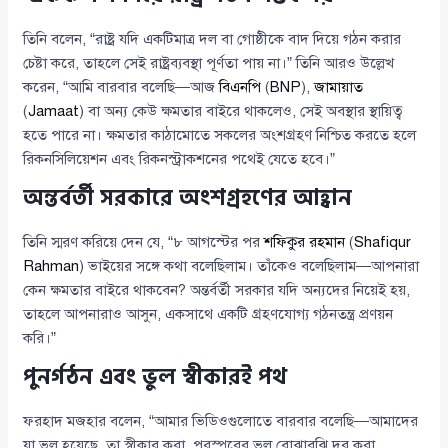
তিনি বলেন, “রাষ্ট্র যদি একটিমাত্র দল বা গোষ্ঠীকে বাদ দিয়ে গঠন করার
চেষ্টা করে, তাহলে সেই রাষ্ট্রব্যবস্থা পূর্ণতা পায় না।” তিনি আরও উল্লেখ
করেন, “আমি বারবার বলেছি—আজ
বিএনপি
(
BNP
),
জামায়াত
(
Jamaat
) বা অন্য কেউ ক্ষমতার বাইরে থাকলেও, সেই অবস্থার স্থায়িত্ব
হতে পারে না। ক্ষমতার কাঠামোতে সকলের অংশগ্রহণ নিশ্চিত করতে হলে
রিকনসিলিয়েশন এবং রিকনস্ট্রাকশনের পথেই যেতে হবে।”
অন্তর্বর্তী সরকারে অংশগ্রহণের আহ্বান
তিনি স্মরণ করিয়ে দেন যে, “৮ আগস্টের পর
শফিকুর রহমান
(
Shafiqur
Rahman
) ভাইয়ের সঙ্গে কথা বলেছিলাম। তাঁকেও বলেছিলাম—আপনারা
কেন ক্ষমতার বাইরে থাকবেন? অন্তর্বর্তী সরকার যদি অন্যদের নিয়েই হয়,
তাহলে আপনারাও আসুন, একসাথে একটি গ্রহণযোগ্য গঠনতন্ত্র প্রণয়ন
করি।”
পুনর্গঠন এবং ভুল স্বীকারই পথ
ফরহাদ মজহার বলেন, “আমার ভিডিওগুলোতে বারবার বলেছি—আমাদের
যা ভুল হয়েছে, তা স্বীকার করা, পরস্পরের ভুল বোঝাবুঝি দূর করা,