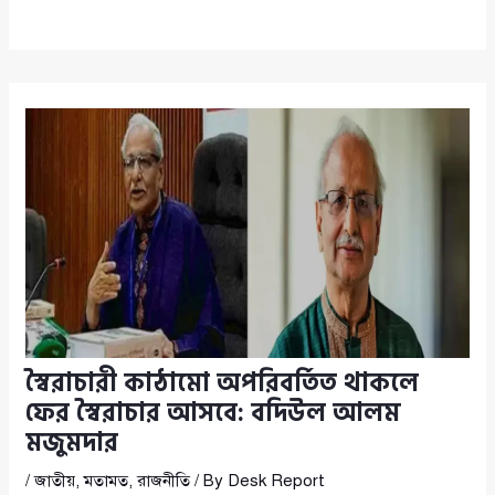
স্বৈরাচারী কাঠামো অপরিবর্তিত থাকলে
ফের স্বৈরাচার আসবে: বদিউল আলম
মজুমদার
/
জাতীয়
,
মতামত
,
রাজনীতি
/ By
Desk Report