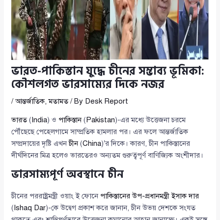
ভারত-পাকিস্তান যুদ্ধে চীনের সম্ভাব্য ভূমিকা:
কৌশলগত ভারসাম্যের দিকে নজর
/
আন্তর্জাতিক
,
মতামত
/ By
Desk Report
ভারত
(
India
) ও
পাকিস্তান
(
Pakistan
)-এর মধ্যে উত্তেজনা চরমে
পৌঁছেছে পেহেলগামে সাম্প্রতিক হামলার পর। এর ফলে আন্তর্জাতিক
সম্প্রদায়ের দৃষ্টি এখন
চীন
(
China
)’র দিকে। কারণ, চীন পাকিস্তানের
দীর্ঘদিনের মিত্র হলেও ভারতেরও অন্যতম গুরুত্বপূর্ণ বাণিজ্যিক অংশীদার।
ভারসাম্যপূর্ণ অবস্থানে চীন
চীনের পররাষ্ট্রমন্ত্রী ওয়াং ই ফোনে
পাকিস্তানের উপ-প্রধানমন্ত্রী ইসাক দার
(
Ishaq Dar
)-কে উদ্বেগ প্রকাশ করে জানান, চীন উভয় দেশকে সংযত
থাকতে এবং শান্তিপূর্ণভাবে উত্তেজনা কমানোর আহ্বান জানাচ্ছে। একই সঙ্গে