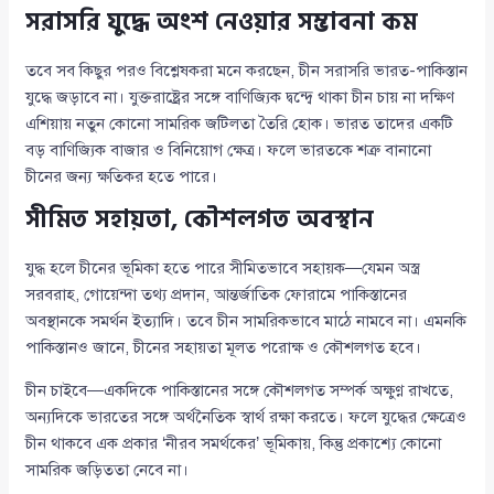
সরাসরি যুদ্ধে অংশ নেওয়ার সম্ভাবনা কম
তবে সব কিছুর পরও বিশ্লেষকরা মনে করছেন, চীন সরাসরি ভারত-পাকিস্তান
যুদ্ধে জড়াবে না। যুক্তরাষ্ট্রের সঙ্গে বাণিজ্যিক দ্বন্দ্বে থাকা চীন চায় না দক্ষিণ
এশিয়ায় নতুন কোনো সামরিক জটিলতা তৈরি হোক। ভারত তাদের একটি
বড় বাণিজ্যিক বাজার ও বিনিয়োগ ক্ষেত্র। ফলে ভারতকে শত্রু বানানো
চীনের জন্য ক্ষতিকর হতে পারে।
সীমিত সহায়তা, কৌশলগত অবস্থান
যুদ্ধ হলে চীনের ভূমিকা হতে পারে সীমিতভাবে সহায়ক—যেমন অস্ত্র
সরবরাহ, গোয়েন্দা তথ্য প্রদান, আন্তর্জাতিক ফোরামে পাকিস্তানের
অবস্থানকে সমর্থন ইত্যাদি। তবে চীন সামরিকভাবে মাঠে নামবে না। এমনকি
পাকিস্তানও জানে, চীনের সহায়তা মূলত পরোক্ষ ও কৌশলগত হবে।
চীন চাইবে—একদিকে পাকিস্তানের সঙ্গে কৌশলগত সম্পর্ক অক্ষুণ্ণ রাখতে,
অন্যদিকে ভারতের সঙ্গে অর্থনৈতিক স্বার্থ রক্ষা করতে। ফলে যুদ্ধের ক্ষেত্রেও
চীন থাকবে এক প্রকার ‘নীরব সমর্থকের’ ভূমিকায়, কিন্তু প্রকাশ্যে কোনো
সামরিক জড়িততা নেবে না।