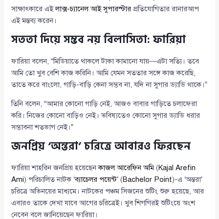
সাক্ষাৎকারে এই
লাক্স-চ্যানেল আই সুপারস্টার
প্রতিযোগিতার রানারআপ
এই মন্তব্য করেন।
সততা দিয়ে সম্ভব নয় বিলাসিতা: ফারিয়া
ফারিয়া বলেন, “মিডিয়াতে থাকলে টাকা কামানো যায়—এটা সত্যি। তবে
আমি তো খুব বেশি কাজ করিনি। আমি যেমন সততার সঙ্গে কাজ করেছি,
তাতে করে বাংলো, গাড়ি-বাড়ি কেনা সম্ভব না, যদি না সুগার ড্যাডি থাকে।”
তিনি বলেন, “আমার কোনো গাড়ি নেই, আজও বাবার গাড়িতে চলাফেরা
করি। নিজের কোনো বাড়িও নেই। ভবিষ্যতেও কোনো সুগার ড্যাডি ধরার
সম্ভাবনা শতভাগ নেই।”
জনপ্রিয় ‘অন্তরা’ চরিত্রে আবারও ফিরছেন
ফারিয়া শাহরিন জনপ্রিয় হয়েছেন
কাজল আরেফিন অমি
(
Kajal Arefin
Ami
) পরিচালিত নাটক ‘
ব্যাচেলর পয়েন্ট
’ (
Bachelor Point
)-এ ‘অন্তরা’
চরিত্রে অভিনয়ের মাধ্যমে। নাটকের পঞ্চম সিজনের শুটিং শুরু হয়েছে, আর
এবারও তাকে দেখা যাবে আগের চরিত্রেই। খুব শিগগিরই শুটিংয়ে অংশ
নেবেন বলে জানিয়েছেন ফারিয়া।