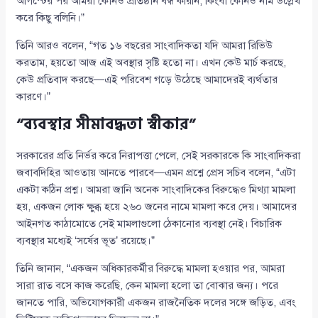
আগস্টের পর আমরা কোনও প্রতিষ্ঠান বন্ধ করিনি, কিংবা কোনও নাম উল্লেখ
করে কিছু বলিনি।”
তিনি আরও বলেন, “গত ১৬ বছরের সাংবাদিকতা যদি আমরা রিভিউ
করতাম, হয়তো আজ এই অবস্থার সৃষ্টি হতো না। এখন কেউ মার্চ করছে,
কেউ প্রতিবাদ করছে—এই পরিবেশ গড়ে উঠেছে আমাদেরই ব্যর্থতার
কারণে।”
“ব্যবস্থার সীমাবদ্ধতা স্বীকার”
সরকারের প্রতি নির্ভর করে নিরাপত্তা পেলে, সেই সরকারকে কি সাংবাদিকরা
জবাবদিহির আওতায় আনতে পারবে—এমন প্রশ্নে প্রেস সচিব বলেন, “এটা
একটা কঠিন প্রশ্ন। আমরা জানি অনেক সাংবাদিকের বিরুদ্ধেও মিথ্যা মামলা
হয়, একজন লোক ক্ষুব্ধ হয়ে ২৬০ জনের নামে মামলা করে দেয়। আমাদের
আইনগত কাঠামোতে সেই মামলাগুলো ঠেকানোর ব্যবস্থা নেই। বিচারিক
ব্যবস্থার মধ্যেই ‘সর্ষের ভূত’ রয়েছে।”
তিনি জানান, “একজন অধিকারকর্মীর বিরুদ্ধে মামলা হওয়ার পর, আমরা
সারা রাত বসে কাজ করেছি, কেন মামলা হলো তা বোঝার জন্য। পরে
জানতে পারি, অভিযোগকারী একজন রাজনৈতিক দলের সঙ্গে জড়িত, এবং