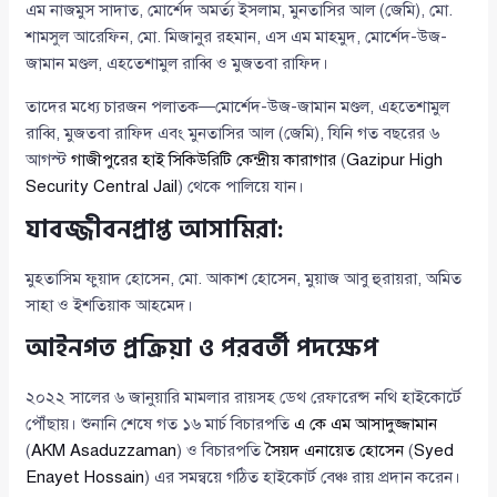
এম নাজমুস সাদাত, মোর্শেদ অমর্ত্য ইসলাম, মুনতাসির আল (জেমি), মো.
শামসুল আরেফিন, মো. মিজানুর রহমান, এস এম মাহমুদ, মোর্শেদ-উজ-
জামান মণ্ডল, এহতেশামুল রাব্বি ও মুজতবা রাফিদ।
তাদের মধ্যে চারজন পলাতক—মোর্শেদ-উজ-জামান মণ্ডল, এহতেশামুল
রাব্বি, মুজতবা রাফিদ এবং মুনতাসির আল (জেমি), যিনি গত বছরের ৬
আগস্ট
গাজীপুরের হাই সিকিউরিটি কেন্দ্রীয় কারাগার
(
Gazipur High
Security Central Jail
) থেকে পালিয়ে যান।
যাবজ্জীবনপ্রাপ্ত আসামিরা:
মুহতাসিম ফুয়াদ হোসেন, মো. আকাশ হোসেন, মুয়াজ আবু হুরায়রা, অমিত
সাহা ও ইশতিয়াক আহমেদ।
আইনগত প্রক্রিয়া ও পরবর্তী পদক্ষেপ
২০২২ সালের ৬ জানুয়ারি মামলার রায়সহ ডেথ রেফারেন্স নথি হাইকোর্টে
পৌঁছায়। শুনানি শেষে গত ১৬ মার্চ বিচারপতি
এ কে এম আসাদুজ্জামান
(
AKM Asaduzzaman
) ও বিচারপতি
সৈয়দ এনায়েত হোসেন
(
Syed
Enayet Hossain
) এর সমন্বয়ে গঠিত হাইকোর্ট বেঞ্চ রায় প্রদান করেন।