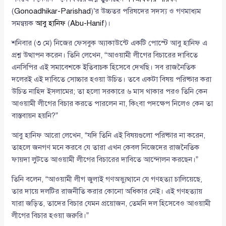
(
Gonoadhikar-Parishad
)’র উচ্চতর পরিষদের সদস্য ও গণমাধ্যম
সমন্বয়ক
আবু হানিফ
(
Abu-Hanif
)।
শনিবার (৩ মে) নিজের ফেসবুক অ্যাকাউন্টে একটি পোস্টে আবু হানিফ এ
প্রশ্ন উত্থাপন করেন। তিনি লেখেন, “আওয়ামী লীগের বিচারের দাবিতে
এনসিপির এই সমাবেশকে ইতিবাচক হিসেবে দেখছি। সব রাজনৈতিক
দলেরই এই দাবিতে সোচ্চার হওয়া উচিত। তবে একটা বিষয় পরিষ্কার করা
উচিত নাহিদ ইসলামের; তা হলো সরকারে ৬ মাস থাকার পরও তিনি কেন
আওয়ামী লীগের বিচার করতে পারলেন না, কিংবা পদক্ষেপ নিলেও কেন তা
বাস্তবায়ন হয়নি?”
আবু হানিফ আরো লেখেন, “যদি তিনি এই বিষয়গুলো পরিষ্কার না করেন,
তাহলে জনগণ মনে করবে যে তারা এখন কেবল নিজেদের রাজনৈতিক
ফায়দা লুটতে আওয়ামী লীগের বিচারের দাবিতে আন্দোলন করছেন।”
তিনি বলেন, “আওয়ামী লীগ জুলাই গণঅভ্যুত্থানে যে গণহত্যা চালিয়েছে,
তার দায়ে দলটির রাজনীতি করার কোনো অধিকার নেই। এই গণহত্যায়
যারা জড়িত, তাদের বিচার যেমন প্রয়োজন, তেমনি দল হিসেবেও আওয়ামী
লীগের বিচার হওয়া জরুরি।”