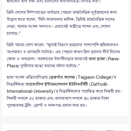
শ্রমিকের স্বার্থ রক্ষা এবং মালিকের জবাবদিহিতা নিশ্চিত করা।”
তিনি দেশের শিল্পখাতের ব্যর্থতার পেছনে রাজনৈতিক দুর্বৃত্তায়নের কথা
উল্লেখ করে বলেন, “যিনি কারখানার মালিক, তিনিই রাজনৈতিক দলের
নেতা, আবার সংসদ সদস্যও। এভাবেই অতীতে শাসন এবং শোষণ
চলেছে।”
তিনি আরো যোগ করেন, “জুলাই বিপ্লবে ছাত্রদের পাশাপাশি শ্রমিকদেরও
অংশগ্রহণ ও প্রাণহানি ঘটেছে। এর পেছনে কারণ ছিল তাদের দীর্ঘ দিনের
ক্ষোভ ও অবহেলা। সরকারের উদাসীনতার কারণেই
রানা প্লাজা
(
Rana-
Plaza
) দুর্ঘটনার মতো ভয়াবহ ঘটনা ঘটেছে।”
ছায়া সংসদ প্রতিযোগিতায়
তেজগাঁও কলেজ
(
Tejgaon-College
)’র
বিতার্কিকরা
ড্যাফোডিল ইন্টারন্যাশনাল ইউনিভার্সিটি
(
Daffodil-
International-University
)’র বিতার্কিকদের পরাজিত করে বিজয়ী হয়।
বিজয়ী দলকে ৫০ হাজার এবং রানারআপ দলকে ৩০ হাজার টাকা
পুরস্কারসহ ট্রফি, ক্রেস্ট ও সনদপত্র প্রদান করা হয়।