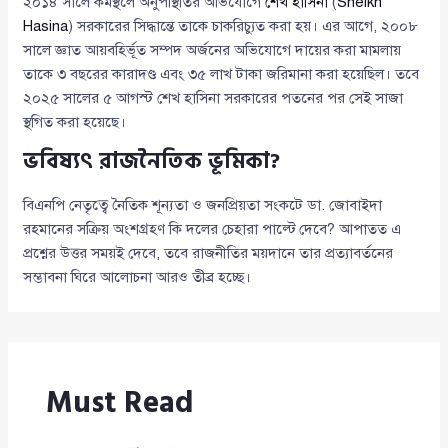
২০১৪ সালে কর্মস্থলে অনুপস্থিতির অভিযোগে
শেখ হাসিনা
(
Sheikh
Hasina
) সরকারের সিদ্ধান্তে তাকে চাকরিচ্যুত করা হয়। এর আগে, ২০০৮
সালে জ্ঞাত আয়বহির্ভূত সম্পদ অর্জনের অভিযোগে দায়ের করা মামলায়
তাকে ৩ বছরের কারাদণ্ড এবং ৩৫ লাখ টাকা জরিমানা করা হয়েছিল। তবে
২০২৫ সালের ৫ আগস্ট শেখ হাসিনা সরকারের পতনের পর সেই সাজা
স্থগিত করা হয়েছে।
ভবিষ্যৎ রাজনৈতিক ভূমিকা?
বিএনপি নেতৃত্বে নৈতিক শূন্যতা ও জনপ্রিয়তা সংকটে ডা. জোবাইদা
রহমানের সক্রিয় অংশগ্রহণ কি দলের চেহারা পাল্টে দেবে? আপাতত এ
প্রশ্নের উত্তর সময়ই দেবে, তবে রাজনীতির ময়দানে তার প্রত্যাবর্তনের
সম্ভাবনা ঘিরে আলোচনা আরও তীব্র হচ্ছে।
Must Read