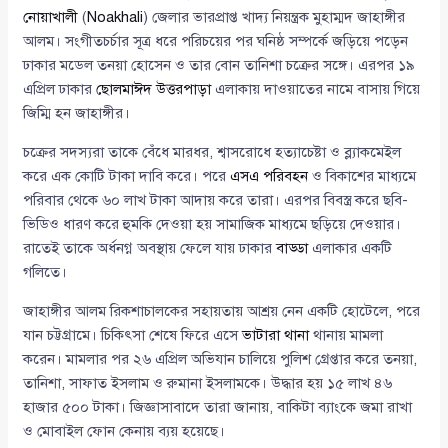
নোয়াখালী
(
Noakhali
) জেলার ভারপ্রাপ্ত খাদ্য নিয়ন্ত্রক মুহাম্মদ জাহাঙ্গীর
আলম। সংগীতচর্চার সূত্র ধরে পরিচয়ের পর ঘনিষ্ঠ সম্পর্কে জড়িয়ে পড়েন
ঢাকার মডেল তনয়া হোসেন ও তার বোন তানিশা চক্রের সঙ্গে। এরপর ১৯
এপ্রিল ঢাকার
ছোলমাঈদ উত্তরপাড়া
এলাকায় দাওয়াতের নামে বাসায় গিয়ে
জিম্মি হন জাহাঙ্গীর।
চক্রের সদস্যরা তাকে বেঁধে মারধর, শ্বাসরোধে হত্যাচেষ্টা ও ব্ল্যাকমেইল
করে এক কোটি টাকা দাবি করে। পরে
এসএ পরিবহন
ও বিকাশের মাধ্যমে
পরিবার থেকে ৬০ লাখ টাকা আদায় করে তারা। এরপর বিবস্ত্র করে ছবি-
ভিডিও ধারণ করে হুমকি দেওয়া হয় সামাজিক মাধ্যমে ছড়িয়ে দেওয়ার।
রাতেই তাকে অর্ধনগ্ন অবস্থায় ফেলে যায় ঢাকার
বাড্ডা
এলাকার একটি
গলিতে।
জাহাঙ্গীর আলম রিকশাচালকের সহায়তায় আশ্রয় নেন একটি হোটেলে, পরে
যান চট্টগ্রামে। চিকিৎসা শেষে ফিরে এসে
ভাটারা থানা
থানায় মামলা
করেন। মামলার পর ২৬ এপ্রিল অভিযান চালিয়ে পুলিশ গ্রেপ্তার করে তনয়া,
তানিশা, সাফাত ইসলাম ও রুমানা ইসলামকে। উদ্ধার হয় ১৫ লাখ ৪৬
হাজার ৫০০ টাকা। জিজ্ঞাসাবাদে তারা জানায়, বাকিটা ব্যাংকে জমা রাখা
ও মোবাইল ফোন কেনায় ব্যয় হয়েছে।