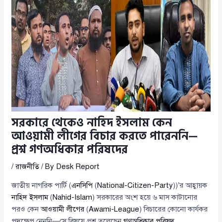
সরকারে থেকেও নাহিদ ইসলাম কেন
আওয়ামী লীগের বিচার করতে পারেননি—
প্রশ্ন গণঅধিকার পরিষদের
/
রাজনীতি
/ By
Desk Report
জাতীয় নাগরিক পার্টি (
এনসিপি
(
National-Citizen-Party
))’র আহ্বায়ক
নাহিদ ইসলাম
(
Nahid-Islam
) সরকারের অংশ হয়ে ৬ মাস কাটানোর
পরও কেন
আওয়ামী লীগের
(
Awami-League
) বিচারের কোনো কার্যকর
পদক্ষেপ নেননি—সে বিষয়ে প্রশ্ন তুলেছেন
গণঅধিকার পরিষদ