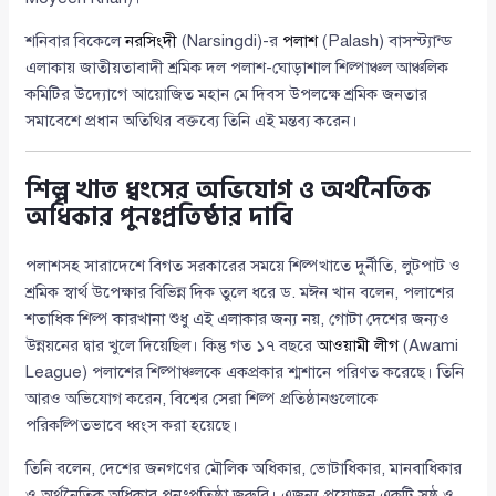
শনিবার বিকেলে
নরসিংদী
(Narsingdi)-র
পলাশ
(Palash) বাসস্ট্যান্ড
এলাকায় জাতীয়তাবাদী শ্রমিক দল পলাশ-ঘোড়াশাল শিল্পাঞ্চল আঞ্চলিক
কমিটির উদ্যোগে আয়োজিত মহান মে দিবস উপলক্ষে শ্রমিক জনতার
সমাবেশে প্রধান অতিথির বক্তব্যে তিনি এই মন্তব্য করেন।
শিল্প খাত ধ্বংসের অভিযোগ ও অর্থনৈতিক
অধিকার পুনঃপ্রতিষ্ঠার দাবি
পলাশসহ সারাদেশে বিগত সরকারের সময়ে শিল্পখাতে দুর্নীতি, লুটপাট ও
শ্রমিক স্বার্থ উপেক্ষার বিভিন্ন দিক তুলে ধরে ড. মঈন খান বলেন, পলাশের
শতাধিক শিল্প কারখানা শুধু এই এলাকার জন্য নয়, গোটা দেশের জন্যও
উন্নয়নের দ্বার খুলে দিয়েছিল। কিন্তু গত ১৭ বছরে
আওয়ামী লীগ
(Awami
League) পলাশের শিল্পাঞ্চলকে একপ্রকার শ্মশানে পরিণত করেছে। তিনি
আরও অভিযোগ করেন, বিশ্বের সেরা শিল্প প্রতিষ্ঠানগুলোকে
পরিকল্পিতভাবে ধ্বংস করা হয়েছে।
তিনি বলেন, দেশের জনগণের মৌলিক অধিকার, ভোটাধিকার, মানবাধিকার
ও অর্থনৈতিক অধিকার পুনঃপ্রতিষ্ঠা জরুরি। এজন্য প্রয়োজন একটি সুষ্ঠু ও