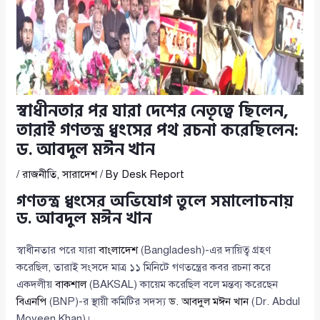
স্বাধীনতার পর যারা দেশের নেতৃত্বে ছিলেন,
তারাই গণতন্ত্র ধ্বংসের পথ রচনা করেছিলেন:
ড. আবদুল মঈন খান
/
রাজনীতি
,
সারাদেশ
/ By
Desk Report
গণতন্ত্র ধ্বংসের অভিযোগ তুলে সমালোচনায়
ড. আবদুল মঈন খান
স্বাধীনতার পরে যারা
বাংলাদেশ
(Bangladesh)-এর দায়িত্ব গ্রহণ
করেছিল, তারাই সংসদে মাত্র ১১ মিনিটে গণতন্ত্রের কবর রচনা করে
একদলীয়
বাকশাল
(BAKSAL) কায়েম করেছিল বলে মন্তব্য করেছেন
বিএনপি
(BNP)-র স্থায়ী কমিটির সদস্য
ড. আবদুল মঈন খান
(Dr. Abdul
Moyeen Khan)।