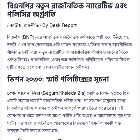
বিএনপির নতুন রাজনৈতিক ন্যারেটিভ এবং
পলিসির অগ্রগতি
/
জাতীয়
,
রাজনীতি
/ By
Desk Report
বিএনপি
(
BNP
)-এর সাম্প্রতিক রাজনৈতিক কর্মকাণ্ডে স্পষ্ট হয়ে উঠছে যে,
দলটি এখন আর কেবলমাত্র প্রতিপক্ষের বয়ানকে প্রতিহত করার রাজনীতিতে
সীমাবদ্ধ নেই, বরং নতুন ন্যারেটিভ ও বাস্তবভিত্তিক পলিসি প্রণয়নের দিকে
গুরুত্ব দিচ্ছে। রাজনৈতিক প্রেক্ষাপটে কাউন্টার পলিটিক্সের পরিবর্তে নিজস্ব
দৃষ্টিভঙ্গিতে এগোনো এখন দলটির প্রধান কৌশল।
ভিশন ২০৩০: স্মার্ট পলিটিক্সের সূচনা
বেগম খালেদা জিয়া
(
Begum Khaleda Zia
) ঘোষিত ভিশন ২০৩০ ছিল
একটি সময়োপযোগী রাজনৈতিক পরিকল্পনা, যা সাধারণ মানুষের মধ্যে
বিএনপির ভবিষ্যৎ লক্ষ্য ও কৌশল সম্পর্কে ধারণা তৈরি করে দেয়। এই
ঘোষণার মাধ্যমে জনগণের মধ্যে পার্টির প্রতি আগ্রহ ও আলোচনার সূত্রপাত
ঘটে। এর ফলে রাজনৈতিক প্রতিপক্ষের বিরুদ্ধেও বিএনপি একটি শক্ত
অবস্থান তৈরি করতে সক্ষম হয়।