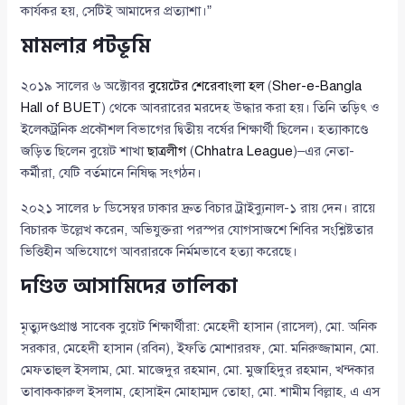
কার্যকর হয়, সেটিই আমাদের প্রত্যাশা।”
মামলার পটভূমি
২০১৯ সালের ৬ অক্টোবর
বুয়েটের শেরেবাংলা হল
(
Sher-e-Bangla
Hall of BUET
) থেকে আবরারের মরদেহ উদ্ধার করা হয়। তিনি তড়িৎ ও
ইলেকট্রনিক প্রকৌশল বিভাগের দ্বিতীয় বর্ষের শিক্ষার্থী ছিলেন। হত্যাকাণ্ডে
জড়িত ছিলেন বুয়েট শাখা
ছাত্রলীগ
(
Chhatra League
)–এর নেতা-
কর্মীরা, যেটি বর্তমানে নিষিদ্ধ সংগঠন।
২০২১ সালের ৮ ডিসেম্বর ঢাকার দ্রুত বিচার ট্রাইব্যুনাল-১ রায় দেন। রায়ে
বিচারক উল্লেখ করেন, অভিযুক্তরা পরস্পর যোগসাজশে শিবির সংশ্লিষ্টতার
ভিত্তিহীন অভিযোগে আবরারকে নির্মমভাবে হত্যা করেছে।
দণ্ডিত আসামিদের তালিকা
মৃত্যুদণ্ডপ্রাপ্ত সাবেক বুয়েট শিক্ষার্থীরা: মেহেদী হাসান (রাসেল), মো. অনিক
সরকার, মেহেদী হাসান (রবিন), ইফতি মোশাররফ, মো. মনিরুজ্জামান, মো.
মেফতাহুল ইসলাম, মো. মাজেদুর রহমান, মো. মুজাহিদুর রহমান, খন্দকার
তাবাককারুল ইসলাম, হোসাইন মোহাম্মদ তোহা, মো. শামীম বিল্লাহ, এ এস