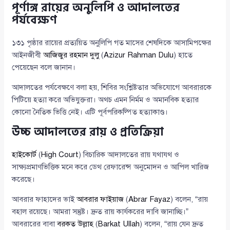
পূর্ণাঙ্গ রায়ের অনুলিপি ও আদালতের
পর্যবেক্ষণ
১৩১ পৃষ্ঠার রায়ের প্রত্যয়িত অনুলিপি গত মাসের শেষদিকে আসামিপক্ষের
আইনজীবী
আজিজুর রহমান দুলু
(
Azizur Rahman Dulu
) হাতে
পেয়েছেন বলে জানান।
আদালতের পর্যবেক্ষণে বলা হয়, শিবির সংশ্লিষ্টতার অভিযোগে আবরারকে
পিটিয়ে হত্যা করে অভিযুক্তরা। অথচ এমন নির্মম ও অমানবিক হত্যার
কোনো নৈতিক ভিত্তি নেই। এটি পূর্বপরিকল্পিত হত্যাকাণ্ড।
উচ্চ আদালতের রায় ও প্রতিক্রিয়া
হাইকোর্ট
(
High Court
) বিচারিক আদালতের রায় যথাযথ ও
সাক্ষ্যপ্রমাণভিত্তিক মনে করে ডেথ রেফারেন্স অনুমোদন ও আপিল খারিজ
করেছে।
আবরার ফাহাদের ভাই
আবরার ফাইয়াজ
(
Abrar Fayaz
) বলেন, “রায়
বহাল রয়েছে। আমরা সন্তুষ্ট। দ্রুত রায় কার্যকরের দাবি জানাচ্ছি।”
আবরারের বাবা
বরকত উল্লাহ
(
Barkat Ullah
) বলেন, “রায় যেন দ্রুত