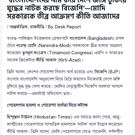
‘বাংলাদেশিদের নাম করে দেশে জঙ্গি ঢুকিয়ে
যুদ্ধের নাটক করছে বিজেপি’—মোদি
সরকারকে তীব্র আক্রমণ কীর্তি আজাদের
/
আন্তর্জাতিক
,
রাজনীতি
/ By
Desk Report
ভারত-পাকিস্তান উত্তেজনার প্রেক্ষাপটে
বাংলাদেশ
(
Bangladesh
) প্রসঙ্গ
টেনে
নরেন্দ্র মোদি
(
Narendra-Modi
) সরকারকে তীব্র ভাষায় আক্রমণ
করেছেন
তৃণমূল কংগ্রেস
(
Trinamool-Congress
) এমপি ও ভারতের
সাবেক ক্রিকেটার
কীর্তি আজাদ
(
Kirti-Azad
)।
তিনি বলেন, দেশের গোয়েন্দা বিভাগ ব্যর্থ হয়েছে এবং
বিজেপি
(
BJP
)
বাংলায় বাংলাদেশি অনুপ্রবেশ নিয়ে হৈচৈ করলেও নিজেরাই দেশে জঙ্গি
ঢুকিয়ে যুদ্ধ যুদ্ধ খেলা করছে। মোদির নেতৃত্বাধীন বিজেপি সরকার আসলে
নাটক করছে—এমনটাই অভিযোগ তার।
পেহেলগাম হামলা ও গোয়েন্দা ব্যর্থতা নিয়ে কটাক্ষ
হিন্দুস্তান টাইমস
(
Hindustan-Times
)-এর বরাতে জানা গেছে, জম্মু-
কাশ্মীরের পেহেলগামে সাম্প্রতিক হামলাকে ‘নাটক’ বলে উল্লেখ করেছেন
কীর্তি আজাদ। তিনি বলেন, মোদি পেহেলগামে যেতে পারেননি, সর্বদলীয়