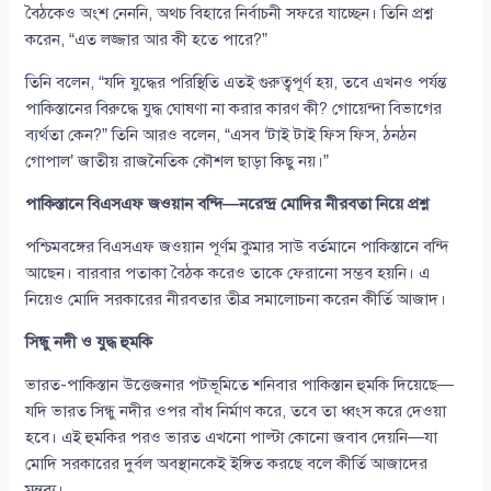
বৈঠকেও অংশ নেননি, অথচ বিহারে নির্বাচনী সফরে যাচ্ছেন। তিনি প্রশ্ন
করেন, “এত লজ্জার আর কী হতে পারে?”
তিনি বলেন, “যদি যুদ্ধের পরিস্থিতি এতই গুরুত্বপূর্ণ হয়, তবে এখনও পর্যন্ত
পাকিস্তানের বিরুদ্ধে যুদ্ধ ঘোষণা না করার কারণ কী? গোয়েন্দা বিভাগের
ব্যর্থতা কেন?” তিনি আরও বলেন, “এসব ‘টাই টাই ফিস ফিস, ঠনঠন
গোপাল’ জাতীয় রাজনৈতিক কৌশল ছাড়া কিছু নয়।”
পাকিস্তানে বিএসএফ জওয়ান বন্দি—নরেন্দ্র মোদির নীরবতা নিয়ে প্রশ্ন
পশ্চিমবঙ্গের বিএসএফ জওয়ান পূর্ণম কুমার সাউ বর্তমানে পাকিস্তানে বন্দি
আছেন। বারবার পতাকা বৈঠক করেও তাকে ফেরানো সম্ভব হয়নি। এ
নিয়েও মোদি সরকারের নীরবতার তীব্র সমালোচনা করেন কীর্তি আজাদ।
সিন্ধু নদী ও যুদ্ধ হুমকি
ভারত-পাকিস্তান উত্তেজনার পটভূমিতে শনিবার পাকিস্তান হুমকি দিয়েছে—
যদি ভারত সিন্ধু নদীর ওপর বাঁধ নির্মাণ করে, তবে তা ধ্বংস করে দেওয়া
হবে। এই হুমকির পরও ভারত এখনো পাল্টা কোনো জবাব দেয়নি—যা
মোদি সরকারের দুর্বল অবস্থানকেই ইঙ্গিত করছে বলে কীর্তি আজাদের
মন্তব্য।