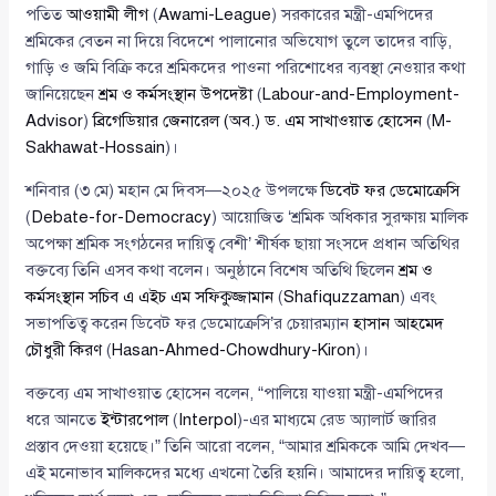
পতিত
আওয়ামী লীগ
(
Awami-League
) সরকারের মন্ত্রী-এমপিদের
শ্রমিকের বেতন না দিয়ে বিদেশে পালানোর অভিযোগ তুলে তাদের বাড়ি,
গাড়ি ও জমি বিক্রি করে শ্রমিকদের পাওনা পরিশোধের ব্যবস্থা নেওয়ার কথা
জানিয়েছেন
শ্রম ও কর্মসংস্থান উপদেষ্টা
(
Labour-and-Employment-
Advisor
)
ব্রিগেডিয়ার জেনারেল (অব.) ড. এম সাখাওয়াত হোসেন
(
M-
Sakhawat-Hossain
)।
শনিবার (৩ মে) মহান মে দিবস—২০২৫ উপলক্ষে
ডিবেট ফর ডেমোক্রেসি
(
Debate-for-Democracy
) আয়োজিত ‘শ্রমিক অধিকার সুরক্ষায় মালিক
অপেক্ষা শ্রমিক সংগঠনের দায়িত্ব বেশী’ শীর্ষক ছায়া সংসদে প্রধান অতিথির
বক্তব্যে তিনি এসব কথা বলেন। অনুষ্ঠানে বিশেষ অতিথি ছিলেন
শ্রম ও
কর্মসংস্থান সচিব এ এইচ এম সফিকুজ্জামান
(
Shafiquzzaman
) এবং
সভাপতিত্ব করেন ডিবেট ফর ডেমোক্রেসি’র চেয়ারম্যান
হাসান আহমেদ
চৌধুরী কিরণ
(
Hasan-Ahmed-Chowdhury-Kiron
)।
বক্তব্যে এম সাখাওয়াত হোসেন বলেন, “পালিয়ে যাওয়া মন্ত্রী-এমপিদের
ধরে আনতে
ইন্টারপোল
(
Interpol
)-এর মাধ্যমে রেড অ্যালার্ট জারির
প্রস্তাব দেওয়া হয়েছে।” তিনি আরো বলেন, “আমার শ্রমিককে আমি দেখব—
এই মনোভাব মালিকদের মধ্যে এখনো তৈরি হয়নি। আমাদের দায়িত্ব হলো,