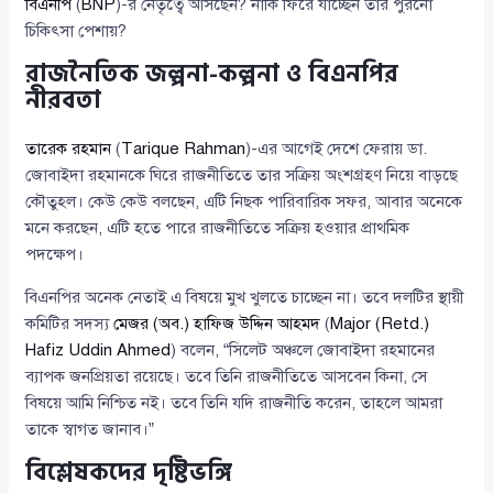
বিএনপি
(
BNP
)-র নেতৃত্বে আসছেন? নাকি ফিরে যাচ্ছেন তার পুরনো
চিকিৎসা পেশায়?
রাজনৈতিক জল্পনা-কল্পনা ও বিএনপির
নীরবতা
তারেক রহমান
(
Tarique Rahman
)-এর আগেই দেশে ফেরায় ডা.
জোবাইদা রহমানকে ঘিরে রাজনীতিতে তার সক্রিয় অংশগ্রহণ নিয়ে বাড়ছে
কৌতুহল। কেউ কেউ বলছেন, এটি নিছক পারিবারিক সফর, আবার অনেকে
মনে করছেন, এটি হতে পারে রাজনীতিতে সক্রিয় হওয়ার প্রাথমিক
পদক্ষেপ।
বিএনপির অনেক নেতাই এ বিষয়ে মুখ খুলতে চাচ্ছেন না। তবে দলটির স্থায়ী
কমিটির সদস্য
মেজর (অব.) হাফিজ উদ্দিন আহমদ
(
Major (Retd.)
Hafiz Uddin Ahmed
) বলেন, “সিলেট অঞ্চলে জোবাইদা রহমানের
ব্যাপক জনপ্রিয়তা রয়েছে। তবে তিনি রাজনীতিতে আসবেন কিনা, সে
বিষয়ে আমি নিশ্চিত নই। তবে তিনি যদি রাজনীতি করেন, তাহলে আমরা
তাকে স্বাগত জানাব।”
বিশ্লেষকদের দৃষ্টিভঙ্গি