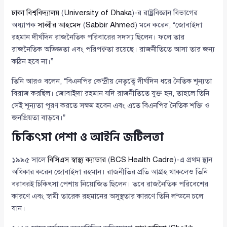
ঢাকা বিশ্ববিদ্যালয়
(
University of Dhaka
)-র রাষ্ট্রবিজ্ঞান বিভাগের
অধ্যাপক
সাব্বীর আহমেদ
(
Sabbir Ahmed
) মনে করেন, “জোবাইদা
রহমান দীর্ঘদিন রাজনৈতিক পরিবারের সদস্য ছিলেন। ফলে তার
রাজনৈতিক অভিজ্ঞতা এবং পরিপক্বতা রয়েছে। রাজনীতিতে আসা তার জন্য
কঠিন হবে না।”
তিনি আরও বলেন, “বিএনপির কেন্দ্রীয় নেতৃত্বে দীর্ঘদিন ধরে নৈতিক শূন্যতা
বিরাজ করছিল। জোবাইদা রহমান যদি রাজনীতিতে যুক্ত হন, তাহলে তিনি
সেই শূন্যতা পূরণ করতে সক্ষম হবেন এবং এতে বিএনপির নৈতিক শক্তি ও
জনপ্রিয়তা বাড়বে।”
চিকিৎসা পেশা ও আইনি জটিলতা
১৯৯৫ সালে
বিসিএস স্বাস্থ্য ক্যাডার
(
BCS Health Cadre
)-এ প্রথম স্থান
অধিকার করেন জোবাইদা রহমান। রাজনীতির প্রতি আগ্রহ থাকলেও তিনি
বরাবরই চিকিৎসা পেশায় নিয়োজিত ছিলেন। তবে রাজনৈতিক পরিবেশের
কারণে এবং স্বামী তারেক রহমানের অসুস্থতার কারণে তিনি লন্ডনে চলে
যান।