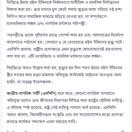
ভিত্তিতে ইমাম রইস উদ্দিনকে নির্মমভাবে শারীরিক ও মানসিক নির্যাতনের
শিকার করা হয়। তার মাথার চুল কেটে গলায় জুতার মালা পরিয়ে ওই দৃশ্য
ভিডিও করে সামাজিক মাধ্যমে ছড়িয়ে দেওয়া হয়, যা সম্পূর্ণরূপে
মানবাধিকার লঙ্ঘন এবং নাগরিক মর্যাদার পরিপন্থী।
পরবর্তীতে তাকে পুলিশের হাতে সোপর্দ করা হয় এবং আদালতের নির্দেশে
কারাগারে পাঠানো হয়। সেখানে ৪ মে ভোররাতে রইস উদ্দিনের মৃত্যু ঘটে।
এনসিপি জানায়, রাষ্ট্রীয় হেফাজতে এমন মৃত্যুকে কোনোভাবেই গ্রহণযোগ্য
বলা যায় না। এটি ন্যায়বিচার ও মানবিক মর্যাদার চরম লঙ্ঘন।
বিবৃতিতে আরও উল্লেখ করা হয়, মৃত্যুর ছয় দিন পরও ইমাম রইস উদ্দিনের
স্ত্রীর দায়ের করা হত্যা মামলায় অভিযুক্ত কাউকেই আইনের আওতায় আনা
হয়নি, যা অত্যন্ত উদ্বেগজনক।
জাতীয় নাগরিক পার্টি (এনসিপি)
মনে করে, কোনো নাগরিক অপরাধে
অভিযুক্ত হলেও তার জীবনের নিরাপত্তা নিশ্চিত করা রাষ্ট্রের মৌলিক দায়িত্ব।
এ ঘটনায় স্পষ্ট হয়েছে, রাষ্ট্র সেই দায়িত্ব পালনে ব্যর্থ হয়েছে। এনসিপি
আরও জানায়, বিচারহীনতার সংস্কৃতি এবং মব ভায়োলেন্সের মতো প্রবণতা
রুখতে কার্যকর পদক্ষেপ এখন সময়ের দাবি।