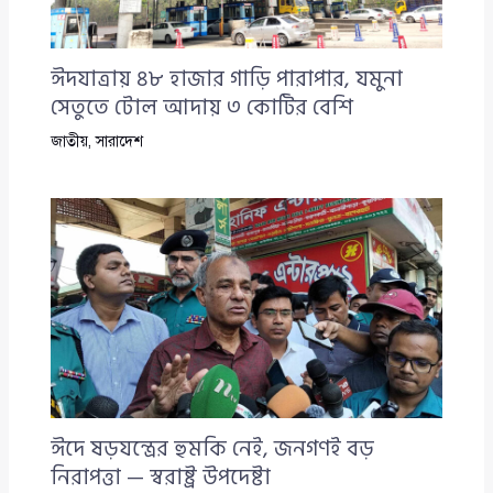
ঈদযাত্রায় ৪৮ হাজার গাড়ি পারাপার, যমুনা
সেতুতে টোল আদায় ৩ কোটির বেশি
জাতীয়
,
সারাদেশ
ঈদে ষড়যন্ত্রের হুমকি নেই, জনগণই বড়
নিরাপত্তা — স্বরাষ্ট্র উপদেষ্টা