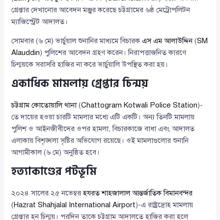
গ্রেপ্তার দেখানোর আবেদন মঞ্জুর করেছে চট্টগ্রামের ৬ষ্ঠ মেট্রোপলিটন
ম্যাজিস্ট্রেট আদালত।
সোমবার (৬ মে) ভার্চুয়াল শুনানির মাধ্যমে বিচারক
এস এম আলাউদ্দিন
(
SM
Alauddin
) পুলিশের আবেদন গ্রহণ করেন। নিরাপত্তাজনিত কারণে
চিন্ময়কে সরাসরি হাজির না করে ভার্চুয়ালি উপস্থিত করা হয়।
একাধিক মামলায় গ্রেপ্তার চিন্ময়
চট্টগ্রাম কোতোয়ালি থানা
(
Chattogram Kotwali Police Station
)-
তে দায়ের হওয়া চারটি মামলার মধ্যে এটি একটি। অন্য তিনটি মামলায়
পুলিশ ও আইনজীবীদের ওপর হামলা, বিচারকাজে বাধা এবং আদালত
এলাকায় বিশৃঙ্খলা সৃষ্টির অভিযোগ রয়েছে। ওই মামলাগুলোর শুনানি
আগামীকাল (৬ মে) অনুষ্ঠিত হবে।
হত্যাকাণ্ডের পটভূমি
২০২৪ সালের ২৫ নভেম্বর
হযরত শাহজালাল আন্তর্জাতিক বিমানবন্দর
(
Hazrat Shahjalal International Airport
)-এ রাষ্ট্রদ্রোহ মামলায়
গ্রেপ্তার হন চিন্ময়। পরদিন তাকে চট্টগ্রাম আদালতে হাজির করা হলে