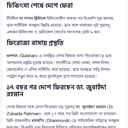
চিকিৎসা শেষে দেশে ফেরা
দীর্ঘদিন
দ্য লন্ডন ক্লিনিকে
চিকিৎসাধীন থাকার পর বিএনপি সূত্র জানায়,
তার শারীরিক অবস্থার উন্নতি হয়েছে। তার সঙ্গে থাকছেন দুই পুত্রবধূ,
একজন চিকিৎসক ও মেডিকেল বোর্ডের সদস্যসহ মোট ৯ জন।
ফিরোজা বাসায় প্রস্তুতি
গুলশান
(
Gulshan
)-এ অবস্থিত বেগম জিয়ার বাসা ‘ফিরোজা’তে তার
আগমনের প্রস্তুতি চূড়ান্ত হয়েছে। বাসাটিতে ধোয়া-মোছা, মশক নিধন,
জেনারেটর ও এসির সার্ভিসিং করা হয়েছে। তার ব্যবহৃত গাড়ি নিশান
প্যাট্রল নতুন করে রং করে বুলেটপ্রুফ গ্লাস লাগানো হয়েছে।
১৭ বছর পর দেশে ফিরছেন ডা. জুবাইদা
রহমান
বেগম জিয়ার সঙ্গে দেশে ফিরছেন বড় পুত্রবধূ
ডা. জুবাইদা রহমান
(
Dr.
Zubaida Rahman
)। প্রায় ১৭ বছর পর তিনি বাংলাদেশে পা রাখছেন।
তিনি রাজধানীর
ধানমন্ডি
(
Dhanmondi
)-তে পারিবারিক বাড়িতে অবস্থান
করবেন। বিএনপি তার নিরাপত্তা নিশ্চিতে পুলিশের মহাপরিদর্শকের কাছে