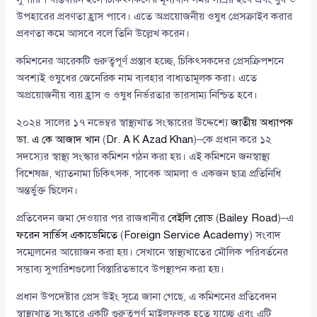
উপহারের প্রবণতা হ্রাস পাবে। এতে অপ্রয়োজনীয় ওষুধ প্রেসক্রাইব করার
প্রবণতা কমে আসবে বলে তিনি উল্লেখ করেন।
কমিশনের আরেকটি গুরুত্বপূর্ণ প্রস্তাব হচ্ছে, চিকিৎসকদের প্রেসক্রিপশনে
অবশ্যই ওষুধের জেনেরিক নাম ব্যবহার বাধ্যতামূলক করা। এতে
অপ্রয়োজনীয় ব্যয় হ্রাস ও ওষুধ নির্ভরতার ভারসাম্য নিশ্চিত হবে।
২০২৪ সালের ১৭ নভেম্বর স্বাস্থ্যখাত সংস্কারের উদ্দেশ্যে
জাতীয় অধ্যাপক
ডা. এ কে আজাদ খান
(
Dr. A K Azad Khan
)–কে প্রধান করে ১২
সদস্যের স্বাস্থ্য সংস্কার কমিশন গঠন করা হয়। এই কমিশনে জনস্বাস্থ্য
বিশেষজ্ঞ, খ্যাতনামা চিকিৎসক, সাবেক আমলা ও একজন ছাত্র প্রতিনিধি
অন্তর্ভুক্ত ছিলেন।
প্রতিবেদন জমা দেওয়ার পর রাজধানীর
বেইলি রোড
(
Bailey Road
)–এ
ফরেন সার্ভিস একাডেমিতে
(
Foreign Service Academy
) সংবাদ
সম্মেলনের আয়োজন করা হয়। সেখানে স্বাস্থ্যখাতের মৌলিক পরিবর্তনের
সম্ভাব্য সুপারিশগুলো বিস্তারিতভাবে উপস্থাপন করা হয়।
প্রধান উপদেষ্টার প্রেস উইং সূত্রে জানা গেছে, এ কমিশনের প্রতিবেদন
স্বাস্থ্যখাত সংস্কারে একটি গুরুত্বপূর্ণ মাইলফলক হতে যাচ্ছে এবং এটি