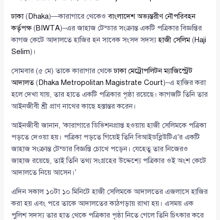
ঢাকা
(
Dhaka
)—কারাগারে থেকেও
বাংলাদেশ অভ্যন্তরীণ নৌপরিবহন
কর্তৃপক্ষ
(
BIWTA
)–এর জাহাজ টেন্ডার সংক্রান্ত একটি পত্রিকার বিজ্ঞপ্তির
কাগজ কেটে আদালতে হাজির হন সাবেক সংসদ সদস্য
হাজী সেলিম
(
Haji
Selim
)।
সোমবার (৫ মে) তাকে কারাগার থেকে
ঢাকা মেট্রোপলিটন ম্যাজিস্ট্রেট
আদালত
(
Dhaka Metropolitan Magistrate Court
)–এ হাজির করা
হলে দেখা যায়, তার হাতে একটি পত্রিকার পৃষ্ঠা রয়েছে। কাগজটি তিনি তার
আইনজীবী শ্রী প্রাণ নাথের কাছে হস্তান্তর করেন।
আইনজীবী জানান, ‘কারাগারে ডিভিশনপ্রাপ্ত হওয়ায় হাজী সেলিমকে পত্রিকা
পড়তে দেওয়া হয়। পত্রিকা পড়তে গিয়েই তিনি বিআইডব্লিউটিএ’র একটি
জাহাজ সংক্রান্ত টেন্ডার বিজ্ঞপ্তি চোখে পড়েন। যেহেতু তার নিজেরও
জাহাজ রয়েছে, তাই তিনি তথ্য সংগ্রহের উদ্দেশ্যে পত্রিকার ওই অংশ কেটে
আদালতে নিয়ে আসেন।’
এদিন সকাল ১০টা ১০ মিনিটে হাজী সেলিমকে আদালতের এজলাসে হাজির
করা হয় এবং পরে তাকে আদালতের কাঠগড়ায় রাখা হয়। এসময় এক
পুলিশ সদস্য তার হাত থেকে পত্রিকার পৃষ্ঠা নিতে গেলে তিনি চিৎকার করে