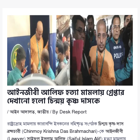
আইনজীবী আলিফ হত্যা মামলায় গ্রেপ্তার
দেখানো হলো চিন্ময় কৃষ্ণ দাসকে
/
আইন আদালত
,
জাতীয়
/ By
Desk Report
রাষ্ট্রদ্রোহ মামলায় কারাবন্দি ইসকনের বহিষ্কৃত সংগঠক
চিন্ময় কৃষ্ণ দাস
ব্রহ্মচারী
(
Chinmoy Krishna Das Brahmachari
)-কে
আইনজীবী
(
Lawyer
)
সাইফুল ইসলাম আলিফ
(
Saiful Islam Alif
) হত্যা মামলায়