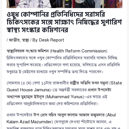
ওষুধ কোম্পানির প্রতিনিধিদের সরাসরি
চিকিৎসকের সঙ্গে সাক্ষাৎ নিষিদ্ধের সুপারিশ
স্বাস্থ্য সংস্কার কমিশনের
/
জাতীয়
,
স্বাস্থ্য
/ By
Desk Report
স্বাস্থ্যবিষয়ক সংস্কার কমিশন
(
Health Reform Commission
)
চিকিৎসকদের সঙ্গে ওষুধ কোম্পানির প্রতিনিধিদের সরাসরি সাক্ষাৎ নিষিদ্ধ
করার সুপারিশ করেছে। প্রতিবেদনে বলা হয়েছে, ভবিষ্যতে এসব প্রতিনিধি
শুধুমাত্র ই-মেইলের মাধ্যমে ওষুধ সম্পর্কিত তথ্য দিতে পারবেন।
সোমবার (৫ মে) বেলা ১১টায় রাজধানীর
রাষ্ট্রীয় অতিথি ভবন যমুনা
(
State
Guest House Jamuna
)–তে অন্তর্বর্তী সরকারের
প্রধান উপদেষ্টা
অধ্যাপক মুহাম্মদ ইউনূস
(
Muhammad Yunus
)–এর কাছে এই
প্রতিবেদন আনুষ্ঠানিকভাবে জমা দেয় কমিশনের প্রতিনিধিরা।
প্রধান উপদেষ্টার
উপ প্রেস সচিব আবুল কালাম আজাদ মজুমদার
(
Abul
Kalam Azad Mazumder
) ফেসবুকে দেওয়া স্ট্যাটাসে জানান, এ
সুপারিশ বাস্তবায়ন হলে চিকিৎসকদের মূল্যবান সময় সাশ্রয় হবে এবং ঘুষ ও