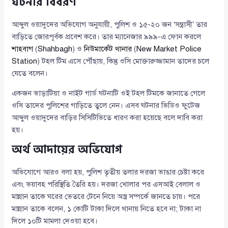
ঘটনার বিবরণ
আব্দুল ওয়াদুদের অভিযোগ অনুযায়ী, পুলিশ ও ১৫-২০ জন ‘সন্ত্রাসী’ তার
বাড়িতে জোরপূর্বক প্রবেশ করে। তার ম্যানেজার ৯৯৯-এ ফোন করলে
শাহবাগ
(
Shahbagh
) ও
নিউমার্কেট থানার
(
New Market Police
Station
) টহল টিম এসে পৌঁছায়, কিন্তু ওসি মোক্তারুজ্জামান তাদের চলে
যেতে বলেন।
একজন ভাড়াটিয়া ও নাইট গার্ড ঘটনাটি ওই টহল টিমকে জানাতে গেলে
ওসি তাদের পুলিশের গাড়িতে তুলে নেন। এসব ঘটনার ভিডিও ফুটেজ
আব্দুল ওয়াদুদের বাড়ির সিসিটিভিতে ধারণ করা হয়েছে বলে দাবি করা
হয়।
অর্থ আদায়ের অভিযোগ
অভিযোগে আরও বলা হয়, পুলিশ তৃতীয় তলার দরজা ভাঙার চেষ্টা করে
এবং ভয়াবহ পরিস্থিতি তৈরি হয়। দরজা খোলার পর এসআই বেলাল ও
মান্নান তাকে ঘরের ভেতরে টেনে নিয়ে অস্ত্র সম্পর্কে জানতে চায়। পরে
মান্নান তাকে বলেন, ১ কোটি টাকা দিলে থানায় নিতে হবে না; টাকা না
দিলে ১০টি মামলা দেওয়া হবে।