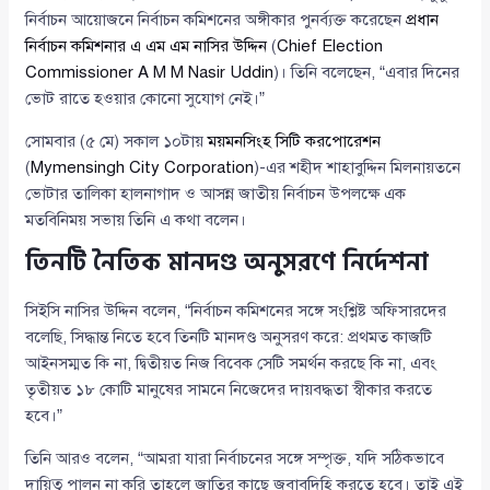
নির্বাচন আয়োজনে নির্বাচন কমিশনের অঙ্গীকার পুনর্ব্যক্ত করেছেন
প্রধান
নির্বাচন কমিশনার এ এম এম নাসির উদ্দিন
(
Chief Election
Commissioner A M M Nasir Uddin
)। তিনি বলেছেন, “এবার দিনের
ভোট রাতে হওয়ার কোনো সুযোগ নেই।”
সোমবার (৫ মে) সকাল ১০টায়
ময়মনসিংহ সিটি করপোরেশন
(
Mymensingh City Corporation
)-এর শহীদ শাহাবুদ্দিন মিলনায়তনে
ভোটার তালিকা হালনাগাদ ও আসন্ন জাতীয় নির্বাচন উপলক্ষে এক
মতবিনিময় সভায় তিনি এ কথা বলেন।
তিনটি নৈতিক মানদণ্ড অনুসরণে নির্দেশনা
সিইসি নাসির উদ্দিন বলেন, “নির্বাচন কমিশনের সঙ্গে সংশ্লিষ্ট অফিসারদের
বলেছি, সিদ্ধান্ত নিতে হবে তিনটি মানদণ্ড অনুসরণ করে: প্রথমত কাজটি
আইনসম্মত কি না, দ্বিতীয়ত নিজ বিবেক সেটি সমর্থন করছে কি না, এবং
তৃতীয়ত ১৮ কোটি মানুষের সামনে নিজেদের দায়বদ্ধতা স্বীকার করতে
হবে।”
তিনি আরও বলেন, “আমরা যারা নির্বাচনের সঙ্গে সম্পৃক্ত, যদি সঠিকভাবে
দায়িত্ব পালন না করি তাহলে জাতির কাছে জবাবদিহি করতে হবে। তাই এই