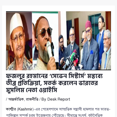
ফজলুর রহমানের ‘সেভেন সিস্টার্স’ মন্তব্যে
তীব্র প্রতিক্রিয়া, সতর্ক করলেন ভারতের
মুসলিম নেতা ওয়াইসি
/
আন্তর্জাতিক
,
রাজনীতি
/ By
Desk Report
কাশ্মীর
(
Kashmir
)-এর পেহেলগামে সাম্প্রতিক সন্ত্রাসী হামলার পর ভারত-
পাকিস্তান সম্পর্ক চরম উত্তেজনায় পৌঁছেছে। সীমান্তে সংঘর্ষ, কূটনৈতিক