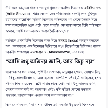
দীর্ঘ সময় আড়ালে থাকার পর মুখ খুললেন জনপ্রিয় চিত্রনায়ক
আরিফিন শুভ
(
Arifin Shuvoo
)। শ্যাম বেনেগালের পরিচালনায় বঙ্গবন্ধু শেখ মুজিবুর
রহমানের বায়োপিক ‘মুজিব’ সিনেমায় অভিনয়ের পর থেকে শুভকে নিয়ে
নানা রাজনৈতিক গুঞ্জন ওঠে। তবে সম্প্রতি এক সাক্ষাৎকারে তিনি স্পষ্টভাবে
জানান, “আমি সচেতনভাবে অরাজনৈতিক মানুষ।”
বর্তমানে প্রথম হিন্দি সিনেমার কাজ নিয়ে
ভারতে
(
India
) অবস্থান করছেন
শুভ। কলকাতায় এক সিনেমার প্রিমিয়ারে অংশ নিতে গিয়ে তিনি কথা বলেন
ভারতীয় গণমাধ্যম
আনন্দবাজার
(
Anandabazar
)-এর সঙ্গে।
“আমি শুধু অভিনয় জানি, আর কিছু নয়”
সাক্ষাৎকারে শুভ বলেন, “পৃথিবীর যেখানেই অভ্যুত্থান হয়েছে, সেখানে কিছু
না কিছু কোল্যাটারাল ড্যামেজ হয়েছে। আপনি পার্কে হেঁটে যাচ্ছিলেন, হঠাৎ
ঘটনার শিকার হলেন—এটা আমার হাতে নেই। আমি শুধু অভিনয় জানি,
কোনো ব্যবসা করি না, ব্যাকআপ নেই। যদি সত্যিই কোনো সমস্যায়
পড়তাম, তাহলে আজ এখানে বসে কথা বলতাম না।”
তিনি যোগ করেন, “আমি সারা জীবন চেষ্টা করেছি শুধু একটি জিনিসকে