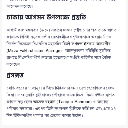
আবেদন করেছে।
ঢাকায় আগমন উপলক্ষে প্রস্তুতি
আগামীকাল মঙ্গলবার (৬ মে) সকালে ঢাকায় পৌঁছানোর পর তাকে স্বাগত
জানাতে বিভিন্ন সড়কে দলীয় নেতাকর্মীদের শৃঙ্খলভাবে অবস্থান নিতে
নির্দেশ দিয়েছেন বিএনপির মহাসচিব
মির্জা ফখরুল ইসলাম আলমগীর
(
Mirza Fakhrul Islam Alamgir
)। আইনশৃঙ্খলা পরিস্থিতি সুরক্ষিত
রাখতে বিএনপির শীর্ষ নেতারা ইতোমধ্যে সংশ্লিষ্ট বাহিনীর সঙ্গে বৈঠক
করেছেন।
প্রসঙ্গত
চলতি বছরের ৭ জানুয়ারি উন্নত চিকিৎসার জন্য দেশ ছেড়েছিলেন বেগম
জিয়া। ৮ জানুয়ারি যুক্তরাজ্যে পৌঁছালে তাকে হিথ্রো বিমানবন্দরে স্বাগত
জানান বড় ছেলে
তারেক রহমান
(
Tarique Rahman
) ও অন্যান্য
পরিবার সদস্যরা। এরপর তিনি দ্য লন্ডন ক্লিনিকে ভর্তি হন এবং প্রায় ১৭
দিন চিকিৎসাধীন থাকার পর ছেলের বাসায় উঠেন।