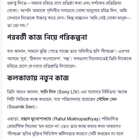
গুরুত্ব দিতে—আমার চরিত্রে প্রাণ প্রতিষ্ঠা করা এবং দর্শকের প্রতিক্রিয়া
বোঝা। আপনি আমাকে পৃথিবীর সবচেয়ে বোকা মানুষের চরিত্র দিন, আমি
সেখানে নিজেকে উজাড় করে দেব। কিন্তু বাস্তবেও আমি সেই বোকা মানুষ—
তা তো নয়।”
পরবর্তী কাজ নিয়ে পরিকল্পনা
শুভ জানান, সামনে মুক্তি পেতে যাচ্ছে তার অভিনীত ছবি ‘নীলচক্র’। এরপর
আসছে ‘নুর’, ‘ঠিকানা বাংলাদেশ’, ‘লহু’। সবগুলো সিনেমাতেই তিনি নিজেকে
চরিত্রে ঢেলে দেওয়ার প্রতিশ্রুতি দিয়েছেন।
কলকাতায় নতুন কাজ
তিনি আরও জানান,
সানি লিভ
(
Sony LIV
)-এর ব্যানারে নির্মিতব্য ‘জ্যাজ
সিটি’ সিরিজে কাজ করছেন, যার পরিচালনায় রয়েছেন
সৌমিক সেন
(
Soumik Sen
)।
এছাড়া,
রাহুল মুখোপাধ্যায়
(
Rahul Mukhopadhyay
) পরিচালিত
রোমান্টিক সিনেমা ‘মন মানে না’-তেও তার কাজ করার কথা থাকলেও
‘নীলচক্র’ ছবির মুক্তির শিডিউল জটিলতার কারণে সেটি করছেন না বলে