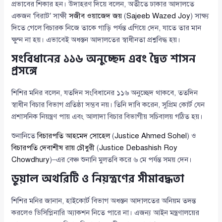
প্রভাবের শিকার হন। উদাহরণ দিয়ে বলেন, অতীতে ঢাকার আদালতে
একজন ‘বিরাট’ সাক্ষী
সজীব ওয়াজেদ জয়
(
Sajeeb Wazed Joy
) সাক্ষ্য
দিতে গেলে বিচারক নিজে তাকে গাড়ি পর্যন্ত এগিয়ে দেন, যাতে তার মান
ক্ষুণ্ন না হয়। এভাবেই অধস্তন আদালতের স্বাধীনতা প্রশ্নবিদ্ধ হয়।
সংবিধানের ১১৬ অনুচ্ছেদ এবং দ্বৈত শাসন
প্রসঙ্গে
শিশির মনির বলেন, যতদিন সংবিধানের ১১৬ অনুচ্ছেদ থাকবে, ততদিন
স্বাধীন বিচার বিভাগ প্রতিষ্ঠা সম্ভব নয়। তিনি দাবি করেন, সুপ্রিম কোর্ট যেন
প্রশাসনিক নিয়ন্ত্রণ পায় এবং আলাদা বিচার বিভাগীয় সচিবালয় গঠিত হয়।
শুনানিতে
বিচারপতি আহমেদ সোহেল
(
Justice Ahmed Sohel
) ও
বিচারপতি দেবাশীষ রায় চৌধুরী
(
Justice Debashish Roy
Chowdhury
)–এর বেঞ্চ শুনানি মুলতবি করে ৬ মে পর্যন্ত সময় দেন।
ডুয়াল অথরিটি ও নিয়ন্ত্রণের সীমাবদ্ধতা
শিশির মনির জানান, হাইকোর্ট বিভাগ অধস্তন আদালতের অনিয়ম তদন্ত
করলেও ডিসিপ্লিনারি অ্যাকশন নিতে পারে না। এজন্য আইন মন্ত্রণালয়ের