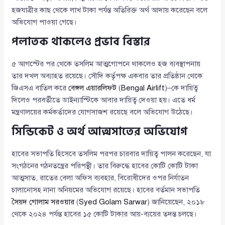
হজযাত্রীর কাছ থেকে লাখ টাকা পর্যন্ত অতিরিক্ত অর্থ আদায় করেছেন বলে
অভিযোগ পাওয়া গেছে।
পলাতক থাকলেও প্রভাব বিস্তার
৫ আগস্টের পর থেকে তসলিম আত্মগোপনে থাকলেও হজ ব্যবস্থাপনায়
তার দখল অব্যাহত রয়েছে। সৌদি কর্তৃপক্ষ একবার তার প্রতিষ্ঠান থেকে
জিএসএ বাতিল করে
বেঙ্গল এয়ারলিফট
(
Bengal Airlift
)–কে দায়িত্ব
দিলেও পরবর্তীতে ডাইন্যাস্টিকে আবার দায়িত্ব দেওয়া হয়। এতে ধর্ম
মন্ত্রণালয়ের কর্মকর্তাদের যোগসাজশ রয়েছে বলে অভিযোগ উঠেছে।
সিন্ডিকেট ও অর্থ আত্মসাতের অভিযোগ
হাবের সভাপতি হিসেবে তসলিম পরপর চারবার দায়িত্ব পালন করেছেন, যা
সংগঠনের গঠনতন্ত্রের পরিপন্থী। তার বিরুদ্ধে হাবের কোটি কোটি টাকা
আত্মসাত, রাতের বেলা অফিস ব্যবহার, বিরোধীদের ওপর নির্যাতন
চালানোসহ নানা অনিয়মের অভিযোগ রয়েছে। হাবের বর্তমান সভাপতি
সৈয়দ গোলাম সরওয়ার
(
Syed Golam Sarwar
) জানিয়েছেন, ২০১৮
থেকে ২০২৪ পর্যন্ত হাবের ১৫ কোটি টাকার আয়-ব্যয়ের তদন্ত চলছে।