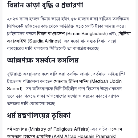
বিমান ভাড়া বৃদ্ধি ও প্রতারণা
২০২৩ সালে হজের বিমান ভাড়া হঠাৎ ৫৮ হাজার টাকা বাড়িয়ে তসলিমের
সিন্ডিকেট হাজিদের কাছ থেকে অতিরিক্ত ৭১৩ কোটি টাকা আদায় করে।
ফ্লাইনাসের বদলে
বিমান বাংলাদেশ
(
Biman Bangladesh
) এবং
সৌদিয়া
এয়ারলাইন্স
(
Saudia Airlines
)–এর মতো মানসম্মত বিমান সংস্থা
ব্যবহারের দাবি থাকলেও সিন্ডিকেট তা বাধাগ্রস্ত করেছে।
আত্মপক্ষ সমর্থনে তসলিম
যুক্তরাষ্ট্রে অবস্থানরত বলে দাবি করা তসলিম জানান, বর্তমানে ডাইন্যাস্টি
ট্রাভেলস পরিচালনা করছেন
মেজবাহ উদ্দিন সাঈদ
(
Mezbah Uddin
Saeed
)। সব অভিযোগকে তিনি ভিত্তিহীন গল্প হিসেবে উল্লেখ করেন।
তবে তার বিরুদ্ধে থাকা অভিযোগের সংখ্যা ও ধরনের কারণে ব্যাপক
তদন্তের দাবি জোরালো হচ্ছে।
ধর্ম মন্ত্রণালয়ের ভূমিকা
ধর্ম মন্ত্রণালয়
(
Ministry of Religious Affairs
)–এর সচিব
একেএম
আফতাব হোসেন প্রামাণিক
(
AKM Aftab Hossain Pramanik
)