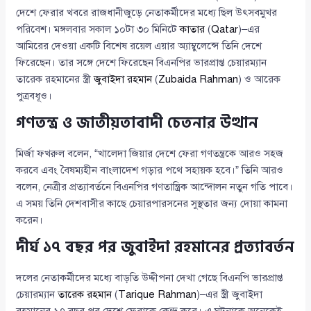
দেশে ফেরার খবরে রাজধানীজুড়ে নেতাকর্মীদের মধ্যে ছিল উৎসবমুখর
পরিবেশ। মঙ্গলবার সকাল ১০টা ৩০ মিনিটে
কাতার
(
Qatar
)–এর
আমিরের দেওয়া একটি বিশেষ রয়েল এয়ার অ্যাম্বুলেন্সে তিনি দেশে
ফিরেছেন। তার সঙ্গে দেশে ফিরেছেন বিএনপির ভারপ্রাপ্ত চেয়ারম্যান
তারেক রহমানের স্ত্রী
জুবাইদা রহমান
(
Zubaida Rahman
) ও আরেক
পুত্রবধূও।
গণতন্ত্র ও জাতীয়তাবাদী চেতনার উত্থান
মির্জা ফখরুল বলেন, “খালেদা জিয়ার দেশে ফেরা গণতন্ত্রকে আরও সহজ
করবে এবং বৈষম্যহীন বাংলাদেশ গড়ার পথে সহায়ক হবে।” তিনি আরও
বলেন, নেত্রীর প্রত্যাবর্তনে বিএনপির গণতান্ত্রিক আন্দোলন নতুন গতি পাবে।
এ সময় তিনি দেশবাসীর কাছে চেয়ারপারসনের সুস্থতার জন্য দোয়া কামনা
করেন।
দীর্ঘ ১৭ বছর পর জুবাইদা রহমানের প্রত্যাবর্তন
দলের নেতাকর্মীদের মধ্যে বাড়তি উদ্দীপনা দেখা গেছে বিএনপি ভারপ্রাপ্ত
চেয়ারম্যান
তারেক রহমান
(
Tarique Rahman
)–এর স্ত্রী জুবাইদা