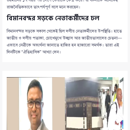
রহমানের ১৭ বছর পর দেশে ফেরাকে কেন্দ্র করে। এ ঘটনাকে অনেকেই
রাজনৈতিকভাবে তাৎপর্যপূর্ণ বলে মনে করছেন।
বিমানবন্দর সড়কে নেতাকর্মীদের ঢল
বিমানবন্দর সড়কে সকাল থেকেই ছিল দলীয় নেতাকর্মীদের উপস্থিতি। হাতে
জাতীয় ও দলীয় পতাকা, চোখেমুখে উচ্ছ্বাস আর জাতীয়তাবাদের চেতনা—
এভাবে নেত্রীকে অভ্যর্থনা জানাতে হাজির হন হাজারো সমর্থক। তারা এই
দিনটিকে “ঐতিহাসিক” আখ্যা দেন।