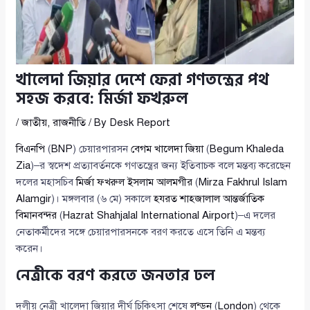
খালেদা জিয়ার দেশে ফেরা গণতন্ত্রের পথ
সহজ করবে: মির্জা ফখরুল
/
জাতীয়
,
রাজনীতি
/ By
Desk Report
বিএনপি
(
BNP
) চেয়ারপারসন
বেগম খালেদা জিয়া
(
Begum Khaleda
Zia
)–র স্বদেশ প্রত্যাবর্তনকে গণতন্ত্রের জন্য ইতিবাচক বলে মন্তব্য করেছেন
দলের মহাসচিব
মির্জা ফখরুল ইসলাম আলমগীর
(
Mirza Fakhrul Islam
Alamgir
)। মঙ্গলবার (৬ মে) সকালে
হযরত শাহজালাল আন্তর্জাতিক
বিমানবন্দর
(
Hazrat Shahjalal International Airport
)–এ দলের
নেতাকর্মীদের সঙ্গে চেয়ারপারসনকে বরণ করতে এসে তিনি এ মন্তব্য
করেন।
নেত্রীকে বরণ করতে জনতার ঢল
দলীয় নেত্রী খালেদা জিয়ার দীর্ঘ চিকিৎসা শেষে
লন্ডন
(
London
) থেকে