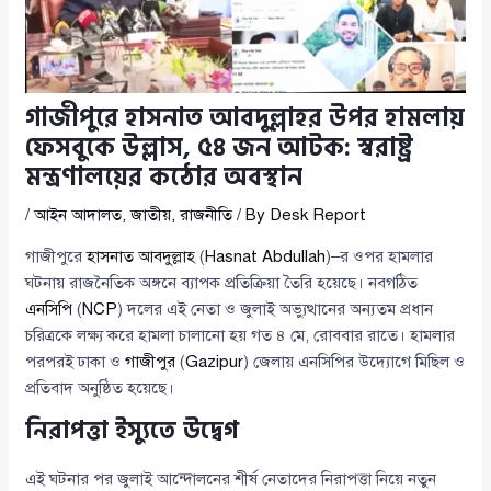
গাজীপুরে হাসনাত আবদুল্লাহর উপর হামলায়
ফেসবুকে উল্লাস, ৫৪ জন আটক: স্বরাষ্ট্র
মন্ত্রণালয়ের কঠোর অবস্থান
/
আইন আদালত
,
জাতীয়
,
রাজনীতি
/ By
Desk Report
গাজীপুরে
হাসনাত আবদুল্লাহ
(
Hasnat Abdullah
)–র ওপর হামলার
ঘটনায় রাজনৈতিক অঙ্গনে ব্যাপক প্রতিক্রিয়া তৈরি হয়েছে। নবগঠিত
এনসিপি
(
NCP
) দলের এই নেতা ও জুলাই অভ্যুত্থানের অন্যতম প্রধান
চরিত্রকে লক্ষ্য করে হামলা চালানো হয় গত ৪ মে, রোববার রাতে। হামলার
পরপরই ঢাকা ও
গাজীপুর
(
Gazipur
) জেলায় এনসিপির উদ্যোগে মিছিল ও
প্রতিবাদ অনুষ্ঠিত হয়েছে।
নিরাপত্তা ইস্যুতে উদ্বেগ
এই ঘটনার পর জুলাই আন্দোলনের শীর্ষ নেতাদের নিরাপত্তা নিয়ে নতুন