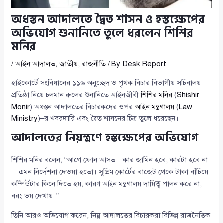
অধস্তন আদালতে দ্বৈত শাসন ও হস্তক্ষেপের
অভিযোগ শুনানিতে তুলে ধরলেন শিশির
মনির
/
আইন আদালত
,
জাতীয়
,
রাজনীতি
/ By
Desk Report
হাইকোর্টে সংবিধানের ১১৬ অনুচ্ছেদ ও পৃথক বিচার বিভাগীয় সচিবালয়
প্রতিষ্ঠা নিয়ে চলমান রুলের শুনানিতে আইনজীবী
শিশির মনির
(
Shishir
Monir
) অধস্তন আদালতের বিচারকদের ওপর
আইন মন্ত্রণালয়
(
Law
Ministry
)–র খবরদারি এবং দ্বৈত শাসনের চিত্র তুলে ধরেছেন।
আদালতের নিয়ন্ত্রণে হস্তক্ষেপের অভিযোগ
শিশির মনির বলেন, “আগে ফোন আসত—কার জামিন হবে, কারটা হবে না
—এমন নির্দেশনা দেওয়া হতো। সুপ্রিম কোর্টের বাজেট থেকে টাকা বাঁচিয়ে
কম্পিউটার কিনে দিতে হয়, কারণ আইন মন্ত্রণালয় দায়িত্ব পালন করে না,
বরং ভয় দেখায়।”
তিনি আরও অভিযোগ করেন, নিম্ন আদালতের বিচারকরা বিভিন্ন রাজনৈতিক