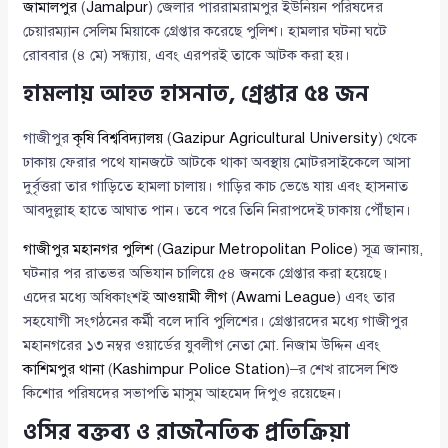
জামালপুর
(
Jamalpur
) জেলার পাররামরামপুর ইউনিয়ন পরিষদের
চেয়ারম্যান সেলিম মিয়াকে গ্রেপ্তার করেছে পুলিশ। হামলার ঘটনা ঘটে
রোববার (৪ মে) সন্ধ্যায়, এবং এরপরই তাকে আটক করা হয়।
হামলায় আহত হাসনাত, গ্রেপ্তার ৫৪ জন
গাজীপুর
কৃষি বিশ্ববিদ্যালয়
(
Gazipur Agricultural University
) থেকে
ঢাকায় ফেরার পথে যানজটে আটকে থাকা অবস্থায় মোটরসাইকেলে আসা
দুর্বৃত্তরা তার গাড়িতে হামলা চালায়। গাড়ির কাচ ভেঙে যায় এবং হাসনাত
আবদুল্লাহ হাতে আঘাত পান। তবে পরে তিনি নিরাপদেই ঢাকায় পৌঁছান।
গাজীপুর মহানগর পুলিশ
(
Gazipur Metropolitan Police
) সূত্র জানায়,
ঘটনার পর রাতভর অভিযান চালিয়ে ৫৪ জনকে গ্রেপ্তার করা হয়েছে।
এদের মধ্যে অধিকাংশই
আওয়ামী লীগ
(
Awami League
) এবং তার
সহযোগী সংগঠনের কর্মী বলে দাবি পুলিশের। গ্রেপ্তারদের মধ্যে গাজীপুর
মহানগরের ১৩ নম্বর ওয়ার্ডের যুবলীগ নেতা মো. নিজাম উদ্দিন এবং
কাশিমপুর থানা
(
Kashimpur Police Station
)–র শেখ রাসেল শিশু
কিশোর পরিষদের সভাপতি মাসুম আহমেদ দিপুও রয়েছেন।
ওসির বক্তব্য ও রাজনৈতিক প্রতিক্রিয়া