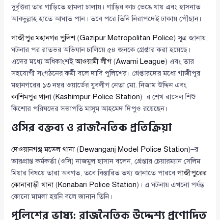
দুর্বৃত্তরা তার গাড়িতে হামলা চালায়। গাড়ির কাচ ভেঙে যায় এবং হাসনাত
আবদুল্লাহ হাতে আঘাত পান। তবে পরে তিনি নিরাপদেই ঢাকায় পৌঁছান।
গাজীপুর মহানগর পুলিশ
(
Gazipur Metropolitan Police
) সূত্র জানায়,
ঘটনার পর রাতভর অভিযান চালিয়ে ৫৪ জনকে গ্রেপ্তার করা হয়েছে।
এদের মধ্যে অধিকাংশই
আওয়ামী লীগ
(
Awami League
) এবং তার
সহযোগী সংগঠনের কর্মী বলে দাবি পুলিশের। গ্রেপ্তারদের মধ্যে গাজীপুর
মহানগরের ১৩ নম্বর ওয়ার্ডের যুবলীগ নেতা মো. নিজাম উদ্দিন এবং
কাশিমপুর থানা
(
Kashimpur Police Station
)–র শেখ রাসেল শিশু
কিশোর পরিষদের সভাপতি মাসুম আহমেদ দিপুও রয়েছেন।
ওসির বক্তব্য ও রাজনৈতিক প্রতিক্রিয়া
দেওয়ানগঞ্জ মডেল থানা
(
Dewanganj Model Police Station
)–র
ভারপ্রাপ্ত কর্মকর্তা (ওসি) নাজমুল হাসান বলেন, গ্রেপ্তার চেয়ারম্যান সেলিম
মিয়ার বিষয়ে তারা অবগত, তবে বিস্তারিত তথ্য জানাতে পারবে
গাজীপুরের
কোনাবাড়ী থানা
(
Konabari Police Station
)। এ ঘটনায় এখনো পর্যন্ত
কোনো মামলা হয়নি বলে জানান তিনি।
পুলিশের ভাষ্য: রাজনৈতিক উদ্দেশ্য প্রণোদিত