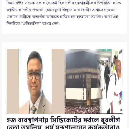
বিমানবন্দর সড়কে সকাল থেকেই ছিল দলীয় নেতাকর্মীদের উপস্থিতি। হাতে
জাতীয় ও দলীয় পতাকা, চোখেমুখে উচ্ছ্বাস আর জাতীয়তাবাদের চেতনা—
এভাবে নেত্রীকে অভ্যর্থনা জানাতে হাজির হন হাজারো সমর্থক। তারা এই
দিনটিকে “ঐতিহাসিক” আখ্যা দেন।
হজ ব্যবস্থাপনায় সিন্ডিকেটের দখলে যুবলীগ
নেতা তসলিম, ধর্ম মন্ত্রণালয়ের কর্মকর্তারাও