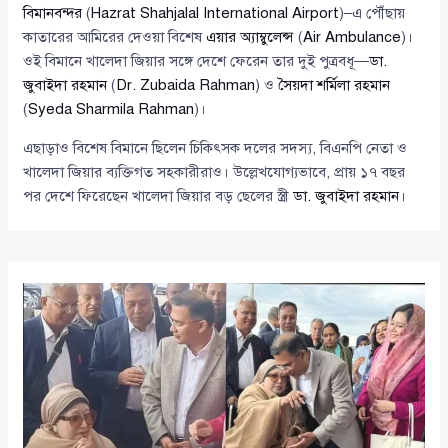
বিমানবন্দর
(
Hazrat Shahjalal International Airport
)–এ পৌঁছায়
কাতারের আমিরের দেওয়া বিশেষ
এয়ার অ্যাম্বুলেন্স
(
Air Ambulance
)।
ওই বিমানে খালেদা জিয়ার সঙ্গে দেশে ফেরেন তার দুই পুত্রবধূ—
ডা.
জুবাইদা রহমান
(
Dr. Zubaida Rahman
) ও
সৈয়দা শর্মিলা রহমান
(
Syeda Sharmila Rahman
)।
এছাড়াও বিশেষ বিমানে ছিলেন চিকিৎসক দলের সদস্য, বিএনপি নেতা ও
খালেদা জিয়ার ব্যক্তিগত সহকারীরাও। উল্লেখযোগ্যভাবে, প্রায় ১৭ বছর
পর দেশে ফিরেছেন খালেদা জিয়ার বড় ছেলের স্ত্রী
ডা. জুবাইদা রহমান
।