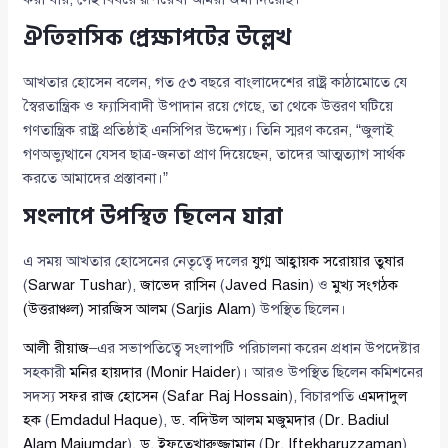
ঐতিহাসিক প্রেক্ষাপটের উল্লেখ
আখতার হোসেন বলেন, গত ৫৩ বছরে বাংলাদেশের রাষ্ট্র কাঠামোতে যে
স্বৈরতান্ত্রিক ও ফ্যাসিবাদী উপাদান রয়ে গেছে, তা থেকে উত্তরণ ঘটিয়ে
গণতান্ত্রিক রাষ্ট্র প্রতিষ্ঠাই এনসিপির উদ্দেশ্য। তিনি স্মরণ করেন, “জুলাই
গণঅভ্যুত্থানে যেসব ছাত্র-জনতা প্রাণ দিয়েছেন, তাদের আত্মত্যাগ সার্থক
করতে আমাদের প্রস্তাবনা।”
সংলাপে উপস্থিত ছিলেন যারা
এ সময় আখতার হোসেনের নেতৃত্বে দলের
যুগ্ম আহ্বায়ক
সরোয়ার তুষার
(
Sarwar Tushar
),
জাভেদ রাসিন
(
Javed Rasin
) ও
মুখ্য সংগঠক
(উত্তরাঞ্চল)
সারজিস আলম
(
Sarjis Alam
) উপস্থিত ছিলেন।
আলী রীয়াজ
–এর সভাপতিত্বে সংলাপটি পরিচালনা করেন প্রধান উপদেষ্টার
সহকারী
মনির হায়দার
(
Monir Haider
)। আরও উপস্থিত ছিলেন কমিশনের
সদস্য
সফর রাজ হোসেন
(
Safar Raj Hossain
), বিচারপতি
এমদাদুল
হক
(
Emdadul Haque
),
ড. বদিউল আলম মজুমদার
(
Dr. Badiul
Alam Majumdar
),
ড. ইফতেখারুজ্জামান
(
Dr. Iftekharuzzaman
)