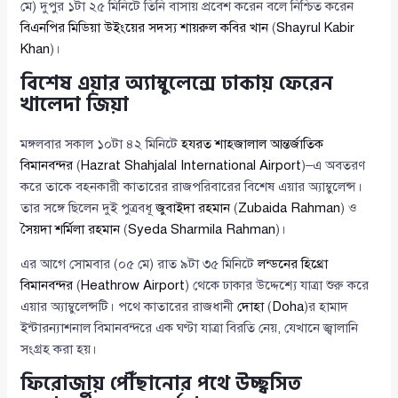
মে) দুপুর ১টা ২৫ মিনিটে তিনি বাসায় প্রবেশ করেন বলে নিশ্চিত করেন
বিএনপির মিডিয়া উইংয়ের সদস্য
শায়রুল কবির খান
(
Shayrul Kabir
Khan
)।
বিশেষ এয়ার অ্যাম্বুলেন্সে ঢাকায় ফেরেন
খালেদা জিয়া
মঙ্গলবার সকাল ১০টা ৪২ মিনিটে
হযরত শাহজালাল আন্তর্জাতিক
বিমানবন্দর
(
Hazrat Shahjalal International Airport
)–এ অবতরণ
করে তাকে বহনকারী কাতারের রাজপরিবারের বিশেষ এয়ার অ্যাম্বুলেন্স।
তার সঙ্গে ছিলেন দুই পুত্রবধূ
জুবাইদা রহমান
(
Zubaida Rahman
) ও
সৈয়দা শর্মিলা রহমান
(
Syeda Sharmila Rahman
)।
এর আগে সোমবার (০৫ মে) রাত ৯টা ৩৫ মিনিটে
লন্ডনের হিথ্রো
বিমানবন্দর
(
Heathrow Airport
) থেকে ঢাকার উদ্দেশ্যে যাত্রা শুরু করে
এয়ার অ্যাম্বুলেন্সটি। পথে কাতারের রাজধানী
দোহা
(
Doha
)র হামাদ
ইন্টারন্যাশনাল বিমানবন্দরে এক ঘণ্টা যাত্রা বিরতি নেয়, যেখানে জ্বালানি
সংগ্রহ করা হয়।
ফিরোজায় পৌঁছানোর পথে উচ্ছ্বসিত