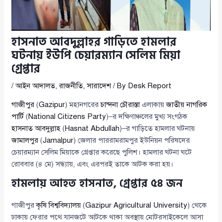
হাসনাত আবদুল্লাহর গাড়িতে হামলার
ঘটনায় ইউপি চেয়ারম্যান সেলিম মিয়া
গ্রেপ্তার
/
আইন আদালত
,
রাজনীতি
,
সারাদেশ
/ By
Desk Report
গাজীপুর
(
Gazipur
) মহানগরের
চান্দনা চৌরাস্তা
এলাকায়
জাতীয় নাগরিক
পার্টি
(
National Citizens Party
)–র দক্ষিণাঞ্চলের মুখ্য সংগঠক
হাসনাত আবদুল্লাহ
(
Hasnat Abdullah
)–র গাড়িতে হামলার ঘটনায়
জামালপুর
(
Jamalpur
) জেলার পাররামরামপুর ইউনিয়ন পরিষদের
চেয়ারম্যান সেলিম মিয়াকে গ্রেপ্তার করেছে পুলিশ। হামলার ঘটনা ঘটে
রোববার (৪ মে) সন্ধ্যায়, এবং এরপরই তাকে আটক করা হয়।
হামলায় আহত হাসনাত, গ্রেপ্তার ৫৪ জন
গাজীপুর
কৃষি বিশ্ববিদ্যালয়
(
Gazipur Agricultural University
) থেকে
ঢাকায় ফেরার পথে যানজটে আটকে থাকা অবস্থায় মোটরসাইকেলে আসা