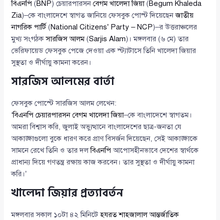
বিএনপি
(
BNP
) চেয়ারপারসন
বেগম খালেদা জিয়া
(
Begum Khaleda
Zia
)–কে বাংলাদেশে স্বাগত জানিয়ে ফেসবুক পোস্ট দিয়েছেন
জাতীয়
নাগরিক পার্টি
(
National Citizens’ Party – NCP
)–র উত্তরাঞ্চলের
মুখ্য সংগঠক
সারজিস আলম
(
Sarjis Alam
)। মঙ্গলবার (৬ মে) তার
ভেরিফায়েড ফেসবুক পেজে দেওয়া এক স্ট্যাটাসে তিনি খালেদা জিয়ার
সুস্থতা ও দীর্ঘায়ু কামনা করেন।
সারজিস আলমের বার্তা
ফেসবুক পোস্টে সারজিস আলম লেখেন:
‘
বিএনপি চেয়ারপারসন বেগম খালেদা জিয়া
–কে বাংলাদেশে স্বাগতম।
আমরা বিশ্বাস করি, জুলাই অভ্যুত্থানে বাংলাদেশের ছাত্র-জনতা যে
আকাঙ্ক্ষাগুলো বুকে ধারণ করে প্রাণ বিসর্জন দিয়েছেন, সেই আকাঙ্ক্ষাকে
সামনে রেখে তিনি ও তার দল
বিএনপি
আপোসহীনভাবে দেশের স্বার্থকে
প্রাধান্য দিয়ে গণতন্ত্র রক্ষায় কাজ করবেন। তার সুস্থতা ও দীর্ঘায়ু কামনা
করি।’
খালেদা জিয়ার প্রত্যাবর্তন
মঙ্গলবার সকাল ১০টা ৪২ মিনিটে
হযরত শাহজালাল আন্তর্জাতিক