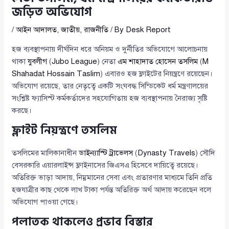
জড়িত অভিযোগ
/
আইন আদালত
,
জাতীয়
,
রাজনীতি
/ By
Desk Report
হজ ব্যবস্থাপনায় দীর্ঘদিন ধরে অনিয়ম ও দুর্নীতির অভিযোগে আলোচনায়
থাকা
যুবলীগ
(
Jubo League
) নেতা
এম শাহাদাত হোসেন তসলিম
(
M
Shahadat Hossain Taslim
) এবারও হজ ফ্লাইটের নিয়ন্ত্রণে রয়েছেন।
অভিযোগ রয়েছে, তার নেতৃত্বে একটি সংঘবদ্ধ সিন্ডিকেট ধর্ম মন্ত্রণালয়ের
সংশ্লিষ্ট ফ্যাসিস্ট কর্মকর্তাদের সহযোগিতায় হজ ব্যবস্থাপনায় নৈরাজ্য সৃষ্টি
করছে।
ফ্লাইট নিয়ন্ত্রণে তসলিম
তসলিমের মালিকানাধীন
ডাইন্যাস্টি ট্রাভেলস
(
Dynasty Travels
) সৌদি
বেসরকারি এয়ারলাইন্স ফ্লাইনাসের জিএসএ হিসেবে দায়িত্বে রয়েছে।
অতিরিক্ত ভাড়া আদায়, নিম্নমানের সেবা এবং প্রতারণার মাধ্যমে তিনি প্রতি
হজযাত্রীর কাছ থেকে লাখ টাকা পর্যন্ত অতিরিক্ত অর্থ আদায় করেছেন বলে
অভিযোগ পাওয়া গেছে।
পলাতক থাকলেও প্রভাব বিস্তার