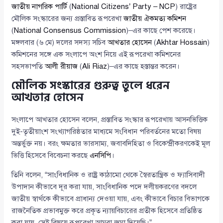
জাতীয় নাগরিক পার্টি
(
National Citizens’ Party – NCP
) রাষ্ট্রের
মৌলিক সংস্কারের জন্য প্রস্তাবিত রূপরেখা
জাতীয় ঐকমত্য কমিশন
(
National Consensus Commission
)–এর কাছে পেশ করেছে।
মঙ্গলবার (৬ মে) দলের সদস্য সচিব
আখতার হোসেন
(
Akhtar Hossain
)
কমিশনের সঙ্গে এক সংলাপে অংশ নিয়ে এই রূপরেখা কমিশনের
সহসভাপতি
আলী রীয়াজ
(
Ali Riaz
)–এর কাছে হস্তান্তর করেন।
মৌলিক সংস্কারের গুরুত্ব তুলে ধরেন
আখতার হোসেন
সংলাপে আখতার হোসেন বলেন, প্রস্তাবিত সংস্কার রূপরেখায় আসনভিত্তিক
দুই-তৃতীয়াংশ সংখ্যাগরিষ্ঠতার মাধ্যমে সংবিধান পরিবর্তনের মতো বিষয়
অন্তর্ভুক্ত নয়। বরং ক্ষমতার ভারসাম্য, জবাবদিহিতা ও বিকেন্দ্রীকরণকেই মূল
ভিত্তি হিসেবে বিবেচনা করছে
এনসিপি
।
তিনি বলেন, “সাংবিধানিক ও রাষ্ট্র কাঠামো থেকে স্বৈরতান্ত্রিক ও ফ্যাসিবাদী
উপাদান কীভাবে দূর করা যায়, সাংবিধানিক পদে দলীয়করণের বদলে
জাতীয় স্বার্থকে কীভাবে প্রাধান্য দেওয়া যায়, এবং কীভাবে বিচার বিভাগকে
রাজনৈতিক প্রভাবমুক্ত করে প্রকৃত ন্যায়বিচারের প্রতীক হিসেবে প্রতিষ্ঠিত
করা যায়, সেই বিষয়ে রূপরেখা আমরা জমা দিয়েছি।”