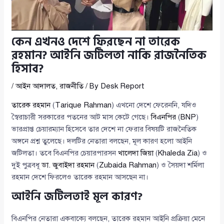
কেন এখনও দেশে ফিরছেন না তারেক
রহমান? আইনি জটিলতা নাকি রাজনৈতিক
হিসাব?
/
আইন আদালত
,
রাজনীতি
/ By
Desk Report
তারেক রহমান
(
Tarique Rahman
) এখনো দেশে ফেরেননি, যদিও
স্বৈরাচারী সরকারের পতনের আট মাস কেটে গেছে।
বিএনপির
(
BNP
)
ভারপ্রাপ্ত চেয়ারম্যান হিসেবে তার দেশে না ফেরার বিষয়টি রাজনৈতিক
অঙ্গনে প্রশ্ন তুলেছে। দলটির নেতারা বলছেন, মূল কারণ হলো আইনি
জটিলতা। তবে বিএনপির চেয়ারপারসন
খালেদা জিয়া
(
Khaleda Zia
) ও
দুই পুত্রবধূ
ডা. জুবাইদা রহমান
(
Zubaida Rahman
) ও সৈয়দা শর্মিলা
রহমান দেশে ফিরলেও তারেক রহমান আসছেন না।
আইনি জটিলতাই মূল কারণ?
বিএনপির নেতারা একবাক্যে বলছেন, তারেক রহমান আইনি প্রক্রিয়া মেনে