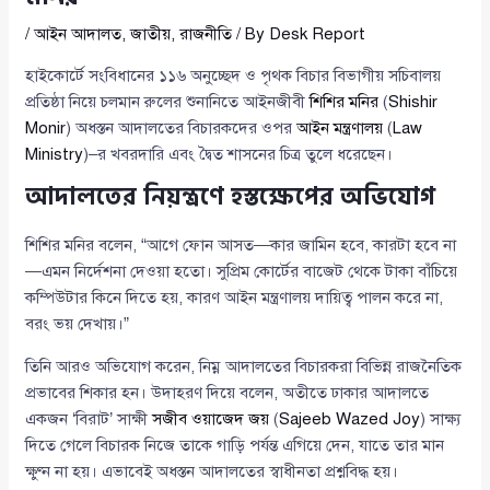
/
আইন আদালত
,
জাতীয়
,
রাজনীতি
/ By
Desk Report
হাইকোর্টে সংবিধানের ১১৬ অনুচ্ছেদ ও পৃথক বিচার বিভাগীয় সচিবালয়
প্রতিষ্ঠা নিয়ে চলমান রুলের শুনানিতে আইনজীবী
শিশির মনির
(
Shishir
Monir
) অধস্তন আদালতের বিচারকদের ওপর
আইন মন্ত্রণালয়
(
Law
Ministry
)–র খবরদারি এবং দ্বৈত শাসনের চিত্র তুলে ধরেছেন।
আদালতের নিয়ন্ত্রণে হস্তক্ষেপের অভিযোগ
শিশির মনির বলেন, “আগে ফোন আসত—কার জামিন হবে, কারটা হবে না
—এমন নির্দেশনা দেওয়া হতো। সুপ্রিম কোর্টের বাজেট থেকে টাকা বাঁচিয়ে
কম্পিউটার কিনে দিতে হয়, কারণ আইন মন্ত্রণালয় দায়িত্ব পালন করে না,
বরং ভয় দেখায়।”
তিনি আরও অভিযোগ করেন, নিম্ন আদালতের বিচারকরা বিভিন্ন রাজনৈতিক
প্রভাবের শিকার হন। উদাহরণ দিয়ে বলেন, অতীতে ঢাকার আদালতে
একজন ‘বিরাট’ সাক্ষী
সজীব ওয়াজেদ জয়
(
Sajeeb Wazed Joy
) সাক্ষ্য
দিতে গেলে বিচারক নিজে তাকে গাড়ি পর্যন্ত এগিয়ে দেন, যাতে তার মান
ক্ষুণ্ন না হয়। এভাবেই অধস্তন আদালতের স্বাধীনতা প্রশ্নবিদ্ধ হয়।