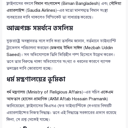
ফ্লাইনাসের বদলে
বিমান বাংলাদেশ
(
Biman Bangladesh
) এবং
সৌদিয়া
এয়ারলাইন্স
(
Saudia Airlines
)–এর মতো মানসম্মত বিমান সংস্থা
ব্যবহারের দাবি থাকলেও সিন্ডিকেট তা বাধাগ্রস্ত করেছে।
আত্মপক্ষ সমর্থনে তসলিম
যুক্তরাষ্ট্রে অবস্থানরত বলে দাবি করা তসলিম জানান, বর্তমানে ডাইন্যাস্টি
ট্রাভেলস পরিচালনা করছেন
মেজবাহ উদ্দিন সাঈদ
(
Mezbah Uddin
Saeed
)। সব অভিযোগকে তিনি ভিত্তিহীন গল্প হিসেবে উল্লেখ করেন।
তবে তার বিরুদ্ধে থাকা অভিযোগের সংখ্যা ও ধরনের কারণে ব্যাপক
তদন্তের দাবি জোরালো হচ্ছে।
ধর্ম মন্ত্রণালয়ের ভূমিকা
ধর্ম মন্ত্রণালয়
(
Ministry of Religious Affairs
)–এর সচিব
একেএম
আফতাব হোসেন প্রামাণিক
(
AKM Aftab Hossain Pramanik
)
জানিয়েছেন, ফ্লাইনাসের জিএসএ ফের ডাইন্যাস্টিকে দেওয়ার বিষয়টি
এয়ারলাইন্সের নিজস্ব সিদ্ধান্ত। তবে এই সিদ্ধান্তে সরকারের প্রভাব রয়েছে
কিনা, সে প্রশ্ন থেকেই যাচ্ছে।