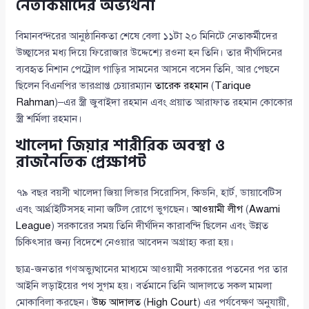
নেতাকর্মীদের অভ্যর্থনা
বিমানবন্দরের আনুষ্ঠানিকতা শেষে বেলা ১১টা ২০ মিনিটে নেতাকর্মীদের
উচ্ছ্বাসের মধ্য দিয়ে ফিরোজার উদ্দেশ্যে রওনা হন তিনি। তার দীর্ঘদিনের
ব্যবহৃত নিশান পেট্রোল গাড়ির সামনের আসনে বসেন তিনি, আর পেছনে
ছিলেন বিএনপির ভারপ্রাপ্ত চেয়ারম্যান
তারেক রহমান
(
Tarique
Rahman
)–এর স্ত্রী জুবাইদা রহমান এবং প্রয়াত আরাফাত রহমান কোকোর
স্ত্রী শর্মিলা রহমান।
খালেদা জিয়ার শারীরিক অবস্থা ও
রাজনৈতিক প্রেক্ষাপট
৭৯ বছর বয়সী খালেদা জিয়া লিভার সিরোসিস, কিডনি, হার্ট, ডায়াবেটিস
এবং আর্থ্রাইটিসসহ নানা জটিল রোগে ভুগছেন।
আওয়ামী লীগ
(
Awami
League
) সরকারের সময় তিনি দীর্ঘদিন কারাবন্দি ছিলেন এবং উন্নত
চিকিৎসার জন্য বিদেশে নেওয়ার আবেদন অগ্রাহ্য করা হয়।
ছাত্র-জনতার গণঅভ্যুত্থানের মাধ্যমে আওয়ামী সরকারের পতনের পর তার
আইনি লড়াইয়ের পথ সুগম হয়। বর্তমানে তিনি আদালতে সকল মামলা
মোকাবিলা করছেন।
উচ্চ আদালত
(
High Court
) এর পর্যবেক্ষণ অনুযায়ী,