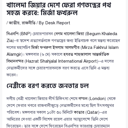
খালেদা জিয়ার দেশে ফেরা গণতন্ত্রের পথ
সহজ করবে: মির্জা ফখরুল
/
জাতীয়
,
রাজনীতি
/ By
Desk Report
বিএনপি
(
BNP
) চেয়ারপারসন
বেগম খালেদা জিয়া
(
Begum Khaleda
Zia
)–র স্বদেশ প্রত্যাবর্তনকে গণতন্ত্রের জন্য ইতিবাচক বলে মন্তব্য করেছেন
দলের মহাসচিব
মির্জা ফখরুল ইসলাম আলমগীর
(
Mirza Fakhrul Islam
Alamgir
)। মঙ্গলবার (৬ মে) সকালে
হযরত শাহজালাল আন্তর্জাতিক
বিমানবন্দর
(
Hazrat Shahjalal International Airport
)–এ দলের
নেতাকর্মীদের সঙ্গে চেয়ারপারসনকে বরণ করতে এসে তিনি এ মন্তব্য
করেন।
নেত্রীকে বরণ করতে জনতার ঢল
দলীয় নেত্রী খালেদা জিয়ার দীর্ঘ চিকিৎসা শেষে
লন্ডন
(
London
) থেকে
দেশে ফেরার খবরে রাজধানীজুড়ে নেতাকর্মীদের মধ্যে ছিল উৎসবমুখর
পরিবেশ। মঙ্গলবার সকাল ১০টা ৩০ মিনিটে
কাতার
(
Qatar
)–এর
আমিরের দেওয়া একটি বিশেষ রয়েল এয়ার অ্যাম্বুলেন্সে তিনি দেশে
ফিরেছেন। তার সঙ্গে দেশে ফিরেছেন বিএনপির ভারপ্রাপ্ত চেয়ারম্যান