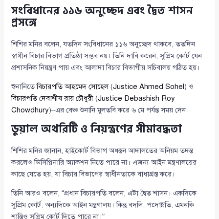
সংবিধানের ১১৬ অনুচ্ছেদ এবং দ্বৈত শাসন
প্রসঙ্গে
শিশির মনির বলেন, যতদিন সংবিধানের ১১৬ অনুচ্ছেদ থাকবে, ততদিন
স্বাধীন বিচার বিভাগ প্রতিষ্ঠা সম্ভব নয়। তিনি দাবি করেন, সুপ্রিম কোর্ট যেন
প্রশাসনিক নিয়ন্ত্রণ পায় এবং আলাদা বিচার বিভাগীয় সচিবালয় গঠিত হয়।
শুনানিতে
বিচারপতি আহমেদ সোহেল
(
Justice Ahmed Sohel
) ও
বিচারপতি দেবাশীষ রায় চৌধুরী
(
Justice Debashish Roy
Chowdhury
)–এর বেঞ্চ শুনানি মুলতবি করে ৬ মে পর্যন্ত সময় দেন।
ডুয়াল অথরিটি ও নিয়ন্ত্রণের সীমাবদ্ধতা
শিশির মনির জানান, হাইকোর্ট বিভাগ অধস্তন আদালতের অনিয়ম তদন্ত
করলেও ডিসিপ্লিনারি অ্যাকশন নিতে পারে না। এজন্য আইন মন্ত্রণালয়ের
কাছে যেতে হয়, যা বিচার বিভাগের স্বাধীনতাকে বাধাগ্রস্ত করে।
তিনি আরও বলেন, “প্রধান বিচারপতি বলেন, এটা দ্বৈত শাসন। একদিকে
সুপ্রিম কোর্ট, অন্যদিকে আইন মন্ত্রণালয়। কিন্তু বদলি, পদোন্নতি, এমনকি
শাস্তিও সুপ্রিম কোর্ট দিতে পারে না।”