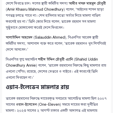
দেশে ফিরতে চান। দলের স্থায়ী কমিটির সদস্য
আমীর খসরু মাহমুদ চৌধুরী
(
Amir Khasru Mahmud Chowdhury
) বলেন, ‘আইনের শাসন ছাড়া
গণতন্ত্র চলতে পারে না। শেখ হাসিনার মতো অর্ডার দিয়ে মামলা বাতিল
করলেই হয় না।’ তিনি জোর দিয়ে বলেন, তারেক রহমান সব মামলা
সুষ্ঠুভাবে মোকাবেলা করেই দেশে ফিরবেন।
সালাউদ্দিন আহমেদ
(
Salauddin Ahmed
), বিএনপির আরেক স্থায়ী
কমিটির সদস্য, আশাবাদ ব্যক্ত করে বলেন, ‘তারেক রহমানও খুব শিগগিরই
দেশে আসবেন।’
বিএনপির যুগ্ম মহাসচিব
শহীদ উদ্দিন চৌধুরী এ্যানি
(
Shahid Uddin
Chowdhury Annie
) বলেন, ‘তারেক রহমানের বিরুদ্ধে কিছু মামলার রায়
এখনো পেন্ডিং রয়েছে, দেশের ভেতরে ও বাইরে। এই কারণেই তিনি
এখনো ফিরছেন না।’
ওয়ান-ইলেভেন মামলার রায়
তারেক রহমানের বিরুদ্ধে দায়েরকৃত সবচেয়ে আলোচিত মামলা ছিল ২০০৭
সালের
ওয়ান-ইলেভেন
(
One-Eleven
) সময়ে দায়ের করা দুর্নীতির
মামলা। ২০২৩ সালের ২ আগস্ট ঢাকার একটি আদালত এই মামলায়