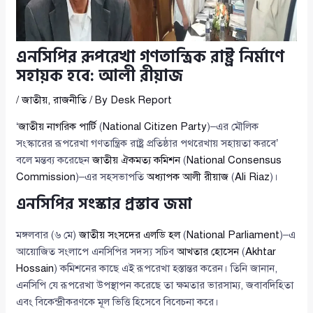
এনসিপির রূপরেখা গণতান্ত্রিক রাষ্ট্র নির্মাণে
সহায়ক হবে: আলী রীয়াজ
/
জাতীয়
,
রাজনীতি
/ By
Desk Report
‘
জাতীয় নাগরিক পার্টি
(
National Citizen Party
)–এর মৌলিক
সংস্কারের রূপরেখা গণতান্ত্রিক রাষ্ট্র প্রতিষ্ঠার পথরেখায় সহায়তা করবে’
বলে মন্তব্য করেছেন
জাতীয় ঐকমত্য কমিশন
(
National Consensus
Commission
)–এর সহসভাপতি
অধ্যাপক আলী রীয়াজ
(
Ali Riaz
)।
এনসিপির সংস্কার প্রস্তাব জমা
মঙ্গলবার (৬ মে)
জাতীয় সংসদের এলডি হল
(
National Parliament
)–এ
আয়োজিত সংলাপে এনসিপির সদস্য সচিব
আখতার হোসেন
(
Akhtar
Hossain
) কমিশনের কাছে এই রূপরেখা হস্তান্তর করেন। তিনি জানান,
এনসিপি যে রূপরেখা উপস্থাপন করেছে তা ক্ষমতার ভারসাম্য, জবাবদিহিতা
এবং বিকেন্দ্রীকরণকে মূল ভিত্তি হিসেবে বিবেচনা করে।