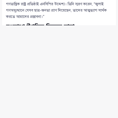
গণতান্ত্রিক রাষ্ট্র প্রতিষ্ঠাই এনসিপির উদ্দেশ্য। তিনি স্মরণ করেন, “জুলাই
গণঅভ্যুত্থানে যেসব ছাত্র-জনতা প্রাণ দিয়েছেন, তাদের আত্মত্যাগ সার্থক
করতে আমাদের প্রস্তাবনা।”
সংলাপে উপস্থিত ছিলেন যারা
এ সময় আখতার হোসেনের নেতৃত্বে দলের
যুগ্ম আহ্বায়ক
সরোয়ার তুষার
(
Sarwar Tushar
),
জাভেদ রাসিন
(
Javed Rasin
) ও
মুখ্য সংগঠক
(উত্তরাঞ্চল)
সারজিস আলম
(
Sarjis Alam
) উপস্থিত ছিলেন।
আলী রীয়াজ
–এর সভাপতিত্বে সংলাপটি পরিচালনা করেন প্রধান উপদেষ্টার
সহকারী
মনির হায়দার
(
Monir Haider
)। আরও উপস্থিত ছিলেন কমিশনের
সদস্য
সফর রাজ হোসেন
(
Safar Raj Hossain
), বিচারপতি
এমদাদুল
হক
(
Emdadul Haque
),
ড. বদিউল আলম মজুমদার
(
Dr. Badiul
Alam Majumdar
),
ড. ইফতেখারুজ্জামান
(
Dr. Iftekharuzzaman
)
এবং
ড. মোহাম্মদ আইয়ুব মিয়া
(
Dr. Mohammad Ayub Miah
)।