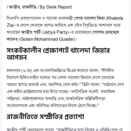
/
জাতীয়
,
রাজনীতি
/ By
Desk Report
বিএনপি চেয়ারপারসন ও সাবেক প্রধানমন্ত্রী
বেগম খালেদা জিয়া
(
Khaleda
Zia
)–র দেশে ফেরাকে স্বাগত জানিয়ে এক যৌথ বিবৃতিতে আশাবাদ ব্যক্ত
করেছেন
জাতীয় পার্টি
(
Jatiya Party
)–র চেয়ারম্যান
গোলাম মোহাম্মদ
কাদের
(
Golam Mohammad Quader
)।
সংকটকালীন প্রেক্ষাপটে খালেদা জিয়ার
আগমন
মঙ্গলবার (৬ মে) এক সংবাদবিজ্ঞপ্তিতে জিএম কাদের বলেন, “দীর্ঘদিন
বিদেশে চিকিৎসাধীন থাকার পর বেগম খালেদা জিয়ার দেশে ফেরাকে
আমরা স্বাগত জানাই এবং আনন্দিত বোধ করি।” তিনি বলেন, “বর্তমানে দেশ
এক কঠিন ক্রান্তিকালের মধ্য দিয়ে যাচ্ছে। অর্থনৈতিক সংকট, সামাজিক
অস্থিরতা, আইনশৃঙ্খলার অবনতি এবং রাজনৈতিক অস্থিতিশীলতা
বাংলাদেশকে এক অনিশ্চিত ভবিষ্যতের দিকে ঠেলে দিচ্ছে।”
রাজনীতিতে সম্প্রীতির প্রত্যাশা
জাতীয় পার্টি চেয়ারম্যান বলেন, “রাজনীতিতে ঘৃণা-বিদ্বেষ ও প্রতিহিংসার যে