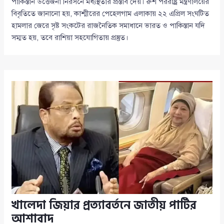
পাকিস্তান উত্তেজনা নিরসনে মধ্যস্থতার প্রস্তাব দেয়। রুশ পররাষ্ট্র মন্ত্রণালয়ের
বিবৃতিতে জানানো হয়, কাশ্মীরের পেহেলগাম এলাকায় ২২ এপ্রিল সংঘটিত
হামলার জেরে সৃষ্ট সংকটের রাজনৈতিক সমাধানে ভারত ও পাকিস্তান যদি
সম্মত হয়, তবে রাশিয়া সহযোগিতায় প্রস্তুত।
খালেদা জিয়ার প্রত্যাবর্তনে জাতীয় পার্টির
আশাবাদ