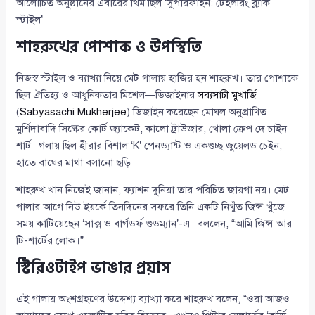
আলোচিত অনুষ্ঠানের এবারের থিম ছিল ‘সুপারফাইন: টেইলরিং ব্ল্যাক
স্টাইল’।
শাহরুখের পোশাক ও উপস্থিতি
নিজস্ব স্টাইল ও ব্যাখ্যা নিয়ে মেট গালায় হাজির হন শাহরুখ। তার পোশাকে
ছিল ঐতিহ্য ও আধুনিকতার মিশেল—ডিজাইনার
সব্যসাচী মুখার্জি
(
Sabyasachi Mukherjee
) ডিজাইন করেছেন মোঘল অনুপ্রাণিত
মুর্শিদাবাদি সিল্কের কোর্ট জ্যাকেট, কালো ট্রাউজার, খোলা ক্রেপ দে চাইন
শার্ট। গলায় ছিল হীরার বিশাল ‘K’ পেনড্যান্ট ও একগুচ্ছ জুয়েলড চেইন,
হাতে বাঘের মাথা বসানো ছড়ি।
শাহরুখ খান নিজেই জানান, ফ্যাশন দুনিয়া তার পরিচিত জায়গা নয়। মেট
গালার আগে নিউ ইয়র্কে তিনদিনের সফরে তিনি একটি নিখুঁত জিন্স খুঁজে
সময় কাটিয়েছেন ‘সাক্স ও বার্গডর্ফ গুডম্যান’-এ। বললেন, “আমি জিন্স আর
টি-শার্টের লোক।”
স্টিরিওটাইপ ভাঙার প্রয়াস
এই গালায় অংশগ্রহণের উদ্দেশ্য ব্যাখ্যা করে শাহরুখ বলেন, “ওরা আজও