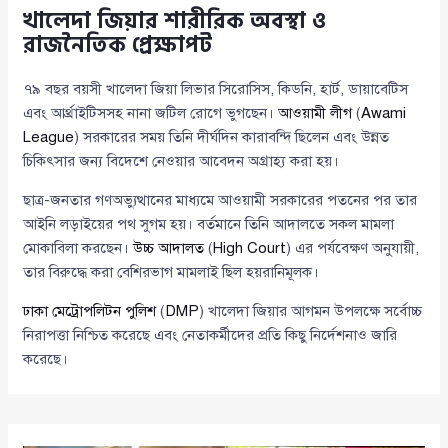
খালেদা জিয়ার শারীরিক অবস্থা ও
রাজনৈতিক প্রেক্ষাপট
৭৯ বছর বয়সী খালেদা জিয়া লিভার সিরোসিস, কিডনি, হার্ট, ডায়াবেটিস
এবং আর্থ্রাইটিসসহ নানা জটিল রোগে ভুগছেন।
আওয়ামী লীগ
(
Awami
League
) সরকারের সময় তিনি দীর্ঘদিন কারাবন্দি ছিলেন এবং উন্নত
চিকিৎসার জন্য বিদেশে নেওয়ার আবেদন অগ্রাহ্য করা হয়।
ছাত্র-জনতার গণঅভ্যুত্থানের মাধ্যমে আওয়ামী সরকারের পতনের পর তার
আইনি লড়াইয়ের পথ সুগম হয়। বর্তমানে তিনি আদালতে সকল মামলা
মোকাবিলা করছেন।
উচ্চ আদালত
(
High Court
) এর পর্যবেক্ষণ অনুযায়ী,
তার বিরুদ্ধে করা বেশিরভাগ মামলাই ছিল হয়রানিমূলক।
ঢাকা মেট্রোপলিটন পুলিশ
(
DMP
) খালেদা জিয়ার আগমন উপলক্ষে সর্বোচ্চ
নিরাপত্তা নিশ্চিত করেছে এবং নেতাকর্মীদের প্রতি কিছু নির্দেশনাও জারি
করেছে।