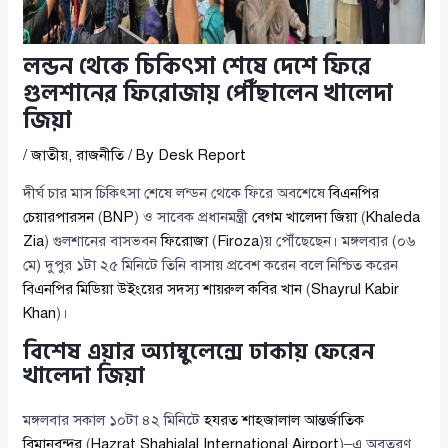
লন্ডন থেকে চিকিৎসা শেষে দেশে ফিরে
গুলশানের ফিরোজায় পৌঁছালেন খালেদা
জিয়া
/
জাতীয়
,
রাজনীতি
/ By
Desk Report
দীর্ঘ চার মাস চিকিৎসা শেষে লন্ডন থেকে ফিরে অবশেষে
বিএনপির
চেয়ারপারসন
(
BNP
) ও সাবেক প্রধানমন্ত্রী
বেগম খালেদা জিয়া
(
Khaleda
Zia
) গুলশানের বাসভবন
ফিরোজা
(
Firoza
)য় পৌঁছেছেন। মঙ্গলবার (০৬
মে) দুপুর ১টা ২৫ মিনিটে তিনি বাসায় প্রবেশ করেন বলে নিশ্চিত করেন
বিএনপির মিডিয়া উইংয়ের সদস্য
শায়রুল কবির খান
(
Shayrul Kabir
Khan
)।
বিশেষ এয়ার অ্যাম্বুলেন্সে ঢাকায় ফেরেন
খালেদা জিয়া
মঙ্গলবার সকাল ১০টা ৪২ মিনিটে
হযরত শাহজালাল আন্তর্জাতিক
বিমানবন্দর
(
Hazrat Shahjalal International Airport
)–এ অবতরণ