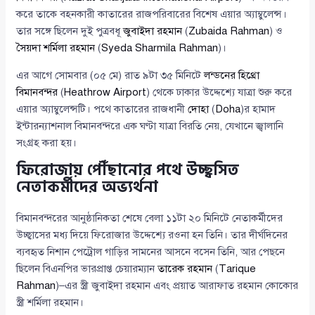
করে তাকে বহনকারী কাতারের রাজপরিবারের বিশেষ এয়ার অ্যাম্বুলেন্স।
তার সঙ্গে ছিলেন দুই পুত্রবধূ
জুবাইদা রহমান
(
Zubaida Rahman
) ও
সৈয়দা শর্মিলা রহমান
(
Syeda Sharmila Rahman
)।
এর আগে সোমবার (০৫ মে) রাত ৯টা ৩৫ মিনিটে
লন্ডনের হিথ্রো
বিমানবন্দর
(
Heathrow Airport
) থেকে ঢাকার উদ্দেশ্যে যাত্রা শুরু করে
এয়ার অ্যাম্বুলেন্সটি। পথে কাতারের রাজধানী
দোহা
(
Doha
)র হামাদ
ইন্টারন্যাশনাল বিমানবন্দরে এক ঘণ্টা যাত্রা বিরতি নেয়, যেখানে জ্বালানি
সংগ্রহ করা হয়।
ফিরোজায় পৌঁছানোর পথে উচ্ছ্বসিত
নেতাকর্মীদের অভ্যর্থনা
বিমানবন্দরের আনুষ্ঠানিকতা শেষে বেলা ১১টা ২০ মিনিটে নেতাকর্মীদের
উচ্ছ্বাসের মধ্য দিয়ে ফিরোজার উদ্দেশ্যে রওনা হন তিনি। তার দীর্ঘদিনের
ব্যবহৃত নিশান পেট্রোল গাড়ির সামনের আসনে বসেন তিনি, আর পেছনে
ছিলেন বিএনপির ভারপ্রাপ্ত চেয়ারম্যান
তারেক রহমান
(
Tarique
Rahman
)–এর স্ত্রী জুবাইদা রহমান এবং প্রয়াত আরাফাত রহমান কোকোর
স্ত্রী শর্মিলা রহমান।