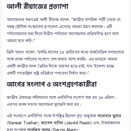
আলী রীয়াজের প্রত্যাশা
আলোচনার শুরুতেই আলী রীয়াজ বলেন, “জাতীয় নাগরিক পার্টি থেকে যে
সমস্ত মৌলিক সংস্কারের রূপরেখা এসেছে আমরা গ্রহণ করলাম। এটি
পর্যালোচনার মধ্য দিয়ে দ্বিতীয় পর্যায়ের আলোচনায় প্রতিফলিত হবে বলে
আমরা মনে করি।”
তিনি আরও বলেন, “চলতি মাসের ১৫ তারিখের মধ্যে রাজনৈতিক দলগুলোর
সঙ্গে প্রথম পর্যায়ের সংলাপ শেষ করার আশা করছি। এর মাধ্যমে আমরা
একটি জাতীয় সনদ তৈরির দিকে অগ্রসর হতে চাই, যার উদ্দেশ্য হচ্ছে
একটি গণতান্ত্রিক রাষ্ট্র প্রতিষ্ঠার পথরেখা নির্মাণ করা।”
আগের সংলাপ ও অংশগ্রহণকারীরা
জাতীয় ঐকমত্য কমিশনের সঙ্গে এনসিপির সংলাপ শুরু হয় ১৯ এপ্রিল।
এরপর প্রথম দফার আলোচনা মুলতবি করা হয়।
এই সংলাপে এনসিপির পক্ষে উপস্থিত ছিলেন যুগ্ম আহ্বায়ক
সরোয়ার তুষার
(
Sarwar Tushar
),
জাভেদ রাসিন
(
Javed Rasin
) এবং উত্তরাঞ্চলের
মুখ্য সংগঠক
সারজিস আলম
(
Sarzis Alam
)।