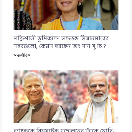
শক্তিশালী ভূমিকম্পে লন্ডভন্ড মিয়ানমারের
শহরগুলো, কেমন আছেন অং সান সু চি ?
আন্তর্জাতিক
ব্যাংককে বিমসটেক সম্মেলনের ফাঁকে মোদি-