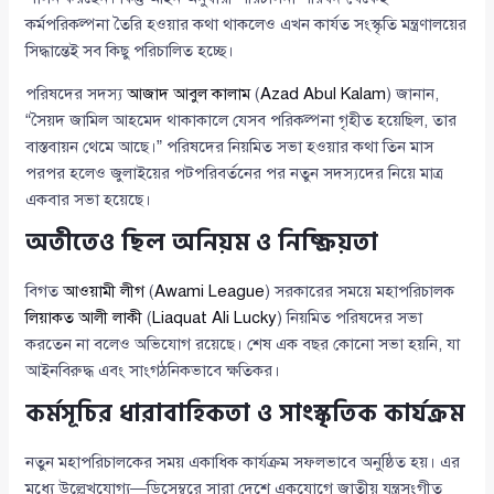
কর্মপরিকল্পনা তৈরি হওয়ার কথা থাকলেও এখন কার্যত সংস্কৃতি মন্ত্রণালয়ের
সিদ্ধান্তেই সব কিছু পরিচালিত হচ্ছে।
পরিষদের সদস্য
আজাদ আবুল কালাম
(
Azad Abul Kalam
) জানান,
“সৈয়দ জামিল আহমেদ থাকাকালে যেসব পরিকল্পনা গৃহীত হয়েছিল, তার
বাস্তবায়ন থেমে আছে।” পরিষদের নিয়মিত সভা হওয়ার কথা তিন মাস
পরপর হলেও জুলাইয়ের পটপরিবর্তনের পর নতুন সদস্যদের নিয়ে মাত্র
একবার সভা হয়েছে।
অতীতেও ছিল অনিয়ম ও নিষ্ক্রিয়তা
বিগত
আওয়ামী লীগ
(
Awami League
) সরকারের সময়ে মহাপরিচালক
লিয়াকত আলী লাকী
(
Liaquat Ali Lucky
) নিয়মিত পরিষদের সভা
করতেন না বলেও অভিযোগ রয়েছে। শেষ এক বছর কোনো সভা হয়নি, যা
আইনবিরুদ্ধ এবং সাংগঠনিকভাবে ক্ষতিকর।
কর্মসূচির ধারাবাহিকতা ও সাংস্কৃতিক কার্যক্রম
নতুন মহাপরিচালকের সময় একাধিক কার্যক্রম সফলভাবে অনুষ্ঠিত হয়। এর
মধ্যে উল্লেখযোগ্য—ডিসেম্বরে সারা দেশে একযোগে জাতীয় যন্ত্রসংগীত