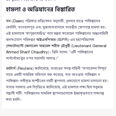
হামলা ও অভিযানের বিস্তারিত
ডন
(
Dawn
) পত্রিকার প্রতিবেদন অনুযায়ী, বুধবার রাতে পাকিস্তানের
কোটলি, ভাওয়ালপুর এবং মুজাফফরাবাদে ভারতীয় ক্ষেপণাস্ত্র হামলা হয়।
এই হামলাকে ‘কাপুরুষোচিত’ বলে মন্তব্য করেছেন পাকিস্তানের আন্তঃবাহিনী
জনসংযোগ পরিদপ্তর
আইএসপিআর
(
ISPR
)-এর মহাপরিচালক
লেফটেন্যান্ট জেনারেল আহমেদ শরীফ চৌধুরী
(
Lieutenant General
Ahmed Sharif Chaudhry
)। তিনি বলেন, “এটি পাকিস্তানের
সার্বভৌমত্বের ওপর সরাসরি আঘাত।”
রয়টার্স
(
Reuters
) জানিয়েছে, ভারতের সশস্ত্র বাহিনী ‘অপারেশন সিন্দুর’
নামে একটি সামরিক অভিযান শুরু করেছে, যার আওতায় পাকিস্তান ও
পাকিস্তান-অধীকৃত কাশ্মীরের নয়টি স্থাপনায় একযোগে হামলা চালানো হয়।
ভারত সরকার এক বিবৃতিতে জানিয়েছে, এই হামলার লক্ষ্য ছিল শুধুমাত্র
সন্ত্রাসী ঘাঁটি; পাকিস্তানের সামরিক স্থাপনাগুলোকে ইচ্ছাকৃতভাবে লক্ষ্যবস্তু
করা হয়নি।