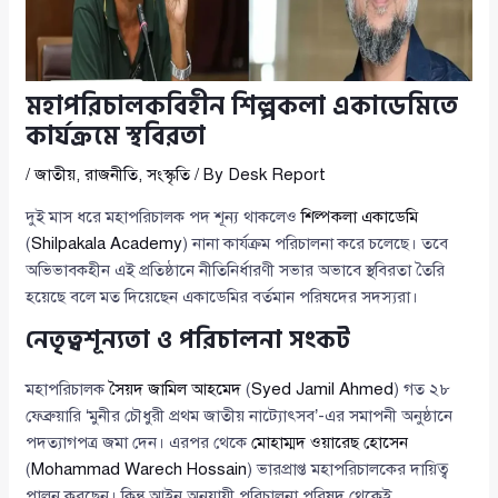
মহাপরিচালকবিহীন শিল্পকলা একাডেমিতে
কার্যক্রমে স্থবিরতা
/
জাতীয়
,
রাজনীতি
,
সংস্কৃতি
/ By
Desk Report
দুই মাস ধরে মহাপরিচালক পদ শূন্য থাকলেও
শিল্পকলা একাডেমি
(
Shilpakala Academy
) নানা কার্যক্রম পরিচালনা করে চলেছে। তবে
অভিভাবকহীন এই প্রতিষ্ঠানে নীতিনির্ধারণী সভার অভাবে স্থবিরতা তৈরি
হয়েছে বলে মত দিয়েছেন একাডেমির বর্তমান পরিষদের সদস্যরা।
নেতৃত্বশূন্যতা ও পরিচালনা সংকট
মহাপরিচালক
সৈয়দ জামিল আহমেদ
(
Syed Jamil Ahmed
) গত ২৮
ফেব্রুয়ারি ‘মুনীর চৌধুরী প্রথম জাতীয় নাট্যোৎসব’-এর সমাপনী অনুষ্ঠানে
পদত্যাগপত্র জমা দেন। এরপর থেকে
মোহাম্মদ ওয়ারেছ হোসেন
(
Mohammad Warech Hossain
) ভারপ্রাপ্ত মহাপরিচালকের দায়িত্ব
পালন করছেন। কিন্তু আইন অনুযায়ী পরিচালনা পরিষদ থেকেই