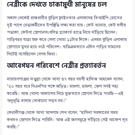
নেত্রীকে দেখতে ঢাকামুখী মানুষের ঢল
সকাল থেকেই রাজধানীর কুড়িল ফ্লাইওভার এলাকাসহ ভিআইপি রোডের
দুই পাশে নেতাকর্মীদের উপস্থিতি লক্ষ্য করা যায়। কেউ ব্যানার, কেউ দলীয়
পতাকা, কেউবা স্লোগানসংবলিত প্ল্যাকার্ড হাতে নিয়ে দাঁড়িয়ে ছিলেন।
গাড়িবহর যাত্রা শুরু করে বেলা সোয়া ১১টার দিকে। এসময় কুড়িল এলাকায়
স্লোগানে মুখর হয়ে ওঠে পরিবেশ। ব্যতিক্রমভাবে এদিন গাড়ির সামনের
সিটেই বসেছিলেন বেগম জিয়া।
আবেগঘন পরিবেশে নেত্রীর প্রত্যাবর্তন
নারায়ণগঞ্জের ফতুল্লা থেকে আসা ৩৭ বছর বয়সী হাফিজ আহমেদ বলেন,
“২০ বছর ধরে বিএনপির সঙ্গে জড়িত। মামলা, হামলা, জেল সবই সহ্য
করেছি। আজ খোলা আকাশের নিচে মুক্তভাবে স্লোগান দিতে পারছি—এই
অনুভূতি ভাষায় বোঝানো সম্ভব নয়।”
কেরানীগঞ্জ থেকে আসা আসলাম শেখ বলেন, “হাসিনা সরকারের সময়
কখনও স্লোগান দিতে পারিনি। আজ এই জনসমুদ্রে দাঁড়িয়ে সেই আক্ষেপ দূর
করছি।”