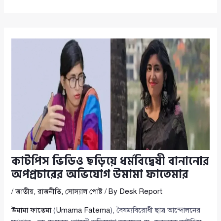
কাটপিস ভিডিও ছড়িয়ে ধর্মবিদ্বেষী বানানোর
অপপ্রচারের অভিযোগ উমামা ফাতেমার
/
জাতীয়
,
রাজনীতি
,
সোস্যাল পোষ্ট
/ By
Desk Report
উমামা ফাতেমা
(
Umama Fatema
), বৈষম্যবিরোধী ছাত্র আন্দোলনের