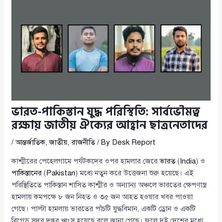
ভারত-পাকিস্তান যুদ্ধ পরিস্থিতি: সার্বভৌমত্ব
রক্ষায় জাতীয় ঐক্যের আহ্বান ছাত্রনেতাদের
/
আন্তর্জাতিক
,
জাতীয়
,
রাজনীতি
/ By
Desk Report
কাশ্মীরের পেহেলগামে পর্যটকদের ওপর হামলার জেরে
ভারত
(
India
) ও
পাকিস্তানের
(
Pakistan
) মধ্যে নতুন করে উত্তেজনা শুরু হয়েছে। এই
পরিস্থিতিতে পাকিস্তান শাসিত কাশ্মীর ও অন্যান্য অঞ্চলে ভারতের ক্ষেপণাস্ত্র
হামলায় কমপক্ষে ৮ জন নিহত ও ৩৫ জন আহত হওয়ার খবর পাওয়া
গেছে। পাল্টা হামলায় ভারতের পাঁচটি যুদ্ধবিমান, একটি ড্রোন ও একটি
ব্রিগেড সদর দপ্তর ধ্বংস হয়েছে বলে জানা গেছে। ফলে দুই দেশের মধ্যে