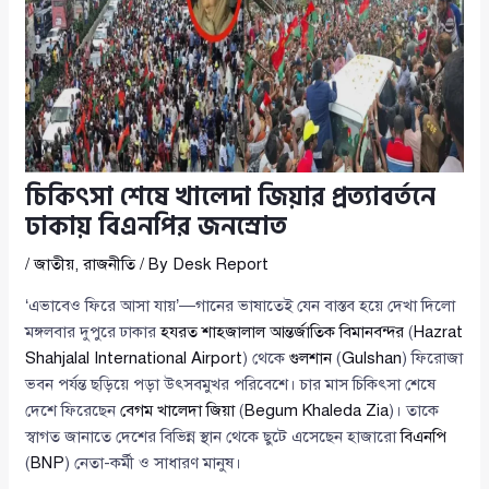
চিকিৎসা শেষে খালেদা জিয়ার প্রত্যাবর্তনে
ঢাকায় বিএনপির জনস্রোত
/
জাতীয়
,
রাজনীতি
/ By
Desk Report
‘এভাবেও ফিরে আসা যায়’—গানের ভাষাতেই যেন বাস্তব হয়ে দেখা দিলো
মঙ্গলবার দুপুরে ঢাকার
হযরত শাহজালাল আন্তর্জাতিক বিমানবন্দর
(
Hazrat
Shahjalal International Airport
) থেকে
গুলশান
(
Gulshan
) ফিরোজা
ভবন পর্যন্ত ছড়িয়ে পড়া উৎসবমুখর পরিবেশে। চার মাস চিকিৎসা শেষে
দেশে ফিরেছেন
বেগম খালেদা জিয়া
(
Begum Khaleda Zia
)। তাকে
স্বাগত জানাতে দেশের বিভিন্ন স্থান থেকে ছুটে এসেছেন হাজারো
বিএনপি
(
BNP
) নেতা-কর্মী ও সাধারণ মানুষ।