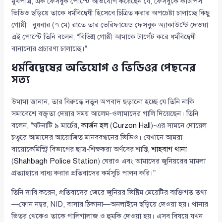
মুখপাত্র, এক ফেসবুক পোস্টে অভিযোগ করেছেন যে, ফেসবুকে কাটপিস
ভিডিও ছড়িয়ে তাকে ধর্মবিদ্বেষী হিসেবে চিত্রিত করার অপচেষ্টা চালাচ্ছে কিছু
গোষ্ঠী। বুধবার (৭ মে) রাতে তার ভেরিফায়েড ফেসবুক অ্যাকাউন্টে দেওয়া
এই পোস্টে তিনি বলেন, “বিভিন্ন গোষ্ঠী আমাকে টার্গেট করে ধর্মবিদ্বেষী
বানানোর প্রচারণা চালাচ্ছে।”
ধর্মবিদ্বেষের অভিযোগ ও ভিডিওর পেছনের
সত্য
উমামা জানান, তার বিরুদ্ধে নতুন অপবাদ ছড়ানো হচ্ছে যে তিনি নাকি
সমাবেশে বক্তৃতা দেয়ার সময় আলেম-ওলামাদের গালি দিয়েছেন। তিনি
বলেন, “ঘটনাটি ৯ মার্চের,
কার্জন হল
(
Curzon Hall
)-এর সামনে দোয়েল
চত্বরে আমাদের আয়োজিত মানববন্ধনের ভিডিও। যেখানে আমরা
বায়োকেমিস্ট্রি বিভাগের ছাত্র-শিক্ষকরা অর্ণবের শাস্তি,
শাহবাগ থানা
(
Shahbagh Police Station
) ঘেরাও এবং আমাদের জুনিয়রের মামলা
প্রত্যাহারে বাধ্য করার প্রতিবাদের কর্মসূচি পালন করি।”
তিনি দাবি করেন, প্রতিবাদের জেরে জুনিয়র ভিক্টিম মেয়েটির ব্যক্তিগত তথ্য
—ফোন নম্বর, NID, বাসার ঠিকানা—অনলাইনে ছড়িয়ে দেওয়া হয়। থানার
ভিতর থেকেও তাকে গালিগালাজ ও হুমকি দেওয়া হয়। এসব বিষয়ে যখন