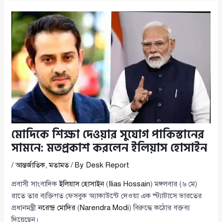
মোদিকে শিক্ষা দেওয়ার সুযোগ পাকিস্তানের
সামনে: মতপ্রকাশ করলেন ইলিয়াস হোসাইন
/
আন্তর্জাতিক
,
মতামত
/ By
Desk Report
প্রবাসী সাংবাদিক
ইলিয়াস হোসাইন
(
Ilias Hossain
) মঙ্গলবার (৬ মে)
রাতে তার ব্যক্তিগত ফেসবুক অ্যাকাউন্টে দেওয়া এক স্ট্যাটাসে ভারতের
প্রধানমন্ত্রী
নরেন্দ্র মোদির
(
Narendra Modi
) বিরুদ্ধে কঠোর বক্তব্য
দিয়েছেন।