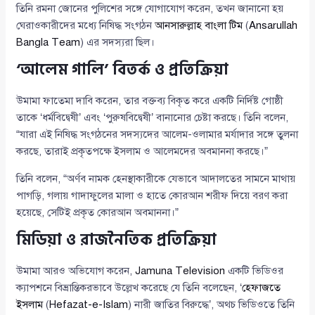
তিনি রমনা জোনের পুলিশের সঙ্গে যোগাযোগ করেন, তখন জানানো হয়
ঘেরাওকারীদের মধ্যে নিষিদ্ধ সংগঠন
আনসারুল্লাহ বাংলা টিম
(
Ansarullah
Bangla Team
) এর সদস্যরা ছিল।
‘আলেম গালি’ বিতর্ক ও প্রতিক্রিয়া
উমামা ফাতেমা দাবি করেন, তার বক্তব্য বিকৃত করে একটি নির্দিষ্ট গোষ্ঠী
তাকে ‘ধর্মবিদ্বেষী’ এবং ‘পুরুষবিদ্বেষী’ বানানোর চেষ্টা করছে। তিনি বলেন,
“যারা এই নিষিদ্ধ সংগঠনের সদস্যদের আলেম-ওলামার মর্যাদার সঙ্গে তুলনা
করছে, তারাই প্রকৃতপক্ষে ইসলাম ও আলেমদের অবমাননা করছে।”
তিনি বলেন, “অর্ণব নামক হেনস্থাকারীকে যেভাবে আদালতের সামনে মাথায়
পাগড়ি, গলায় গাদাফুলের মালা ও হাতে কোরআন শরীফ দিয়ে বরণ করা
হয়েছে, সেটিই প্রকৃত কোরআন অবমাননা।”
মিডিয়া ও রাজনৈতিক প্রতিক্রিয়া
উমামা আরও অভিযোগ করেন,
Jamuna Television
একটি ভিডিওর
ক্যাপশনে বিভ্রান্তিকরভাবে উল্লেখ করেছে যে তিনি বলেছেন, ‘
হেফাজতে
ইসলাম
(
Hefazat-e-Islam
) নারী জাতির বিরুদ্ধে’, অথচ ভিডিওতে তিনি