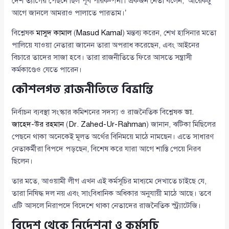
দেশ ত্যাগের পেছনে ছিল পূর্ব পরিকল্পনা। একজন নেতা বলেন, ‘আরেকটু
আগে জানলে আমরাও পালাতে পারতাম।’
বিশ্লেষক
মাসুদ কামাল
(
Masud Kamal
) মন্তব্য করেন, শেখ হাসিনার মতো
পালিয়ে যাওয়া নেতারা জানেন তারা অপরাধ করেছেন, এবং আইনের
বিচারে তাদের সাজা হবে। তারা রাজনীতিতে ফিরে আসতে সন্ত্রাসী
কর্মকাণ্ডেও যেতে পারেন।
কৌশলগত রাজনীতিতে বিভ্রান্তি
নির্বাচন ব্যবস্থা সংস্কার কমিশনের সদস্য ও রাজনৈতিক বিশ্লেষক
ডা.
জাহেদ-উর রহমান
(
Dr. Zahed-Ur-Rahman
) জানান, ঝটিকা মিছিলের
পেছনে থাকা অনেকেই মূলত অর্থের বিনিময়ে মাঠে নামছেন। এতে সাধারণ
নেতাকর্মীরা বিপদে পড়ছেন, বিশেষ করে যারা আগে শাস্তি পেয়ে নিরব
ছিলেন।
তার মতে, আওয়ামী লীগ এখন এই কর্মসূচির মাধ্যমে দেখাতে চাইছে যে,
তারা নিষিদ্ধ দল নয় এবং সাংবিধানিক অধিকার অনুযায়ী মাঠে আছে। তবে
এটি আসলে নিরাপদে বিদেশে থাকা নেতাদের রাজনৈতিক স্ট্র্যাটেজি।
বিদেশ থেকে নির্দেশনা ও কর্মসূচি