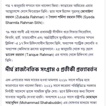
গত ৭ জানুয়ারি লন্ডনে যান খালেদা জিয়া। কাতারের আমিরের এয়ার
অ্যাম্বুলেন্সে দেশে ফিরেছেন তিনি। তার সঙ্গে ছিলেন পুত্রবধূ
জোবাইদা
রহমান
(
Zubaida Rahman
) ও
সৈয়দা শর্মিলা রহমান সিঁথি
(
Syeda
Sharmila Rahman Sithi
)।
৭৯ বছর বয়সী এই সাবেক প্রধানমন্ত্রী দীর্ঘদিন ধরে লিভার সিরোসিস,
কিডনি, হার্ট, ডায়াবেটিস এবং আর্থ্রাইটিসে ভুগছিলেন। লন্ডনের ‘লন্ডন
ক্লিনিক’-এ ১৭ দিন চিকিৎসাধীন ছিলেন তিনি, অধ্যাপক প্যাট্রিক কেনেডি ও
অধ্যাপক জেনিফার ক্রসের তত্ত্বাবধানে। ২৫ জানুয়ারি থেকে বড় ছেলে
তারেক রহমান
(
Tarique Rahman
) এর বাসায় থেকে চিকিৎসা নেন
তিনি।
দীর্ঘ রাজনৈতিক সংগ্রাম ও প্রতীকী প্রত্যাবর্তন
এক-এগারোর সময় দায়ের হওয়া মামলায় ২০১৮ সালে দণ্ডিত হয়ে
কারাগারে যান খালেদা জিয়া। ২০২১ সালে করোনা পরিস্থিতিতে সরকার
নির্বাহী আদেশে তাকে সাময়িক মুক্তি দেয়। তবে চিকিৎসার জন্য বিদেশ
যাওয়ার অনুমতি দেওয়া হয়নি। অবশেষে ২০২৪ সালে রাষ্ট্রপতি
মোহাম্মদ
সাহাবুদ্দিন
(
Mohammad Shahabuddin
) এর ঘোষণার মাধ্যমে সাজা