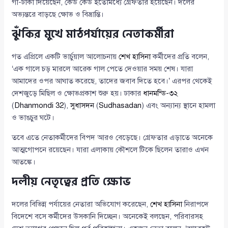
গা-ঢাকা দিয়েছেন, কেউ কেউ ইতোমধ্যে গ্রেফতার হয়েছেন। দলের
অভ্যন্তরে বাড়ছে ক্ষোভ ও বিভ্রান্তি।
ঝুঁকির মুখে মাঠপর্যায়ের নেতাকর্মীরা
গত এপ্রিলে একটি ভার্চুয়াল আলোচনায়
শেখ হাসিনা
কর্মীদের প্রতি বলেন,
‘এক গালে চড় মারলে আরেক গাল পেতে দেওয়ার সময় শেষ। যারা
আমাদের ওপর আঘাত করেছে, তাদের জবাব দিতে হবে।’ এরপর থেকেই
দেশজুড়ে মিছিল ও ক্ষোভপ্রকাশ শুরু হয়। ঢাকার
ধানমন্ডি-৩২
(
Dhanmondi 32
),
সুধাসদন
(
Sudhasadan
) এবং অন্যান্য স্থানে হামলা
ও ভাঙচুর ঘটে।
তবে এতে নেতাকর্মীদের বিপদ আরও বেড়েছে। গ্রেফতার এড়াতে অনেকে
আত্মগোপনে রয়েছেন। যারা এলাকায় কৌশলে টিকে ছিলেন তারাও এখন
আতঙ্কে।
দলীয় নেতৃত্বের প্রতি ক্ষোভ
দলের বিভিন্ন পর্যায়ের নেতারা অভিযোগ করেছেন,
শেখ হাসিনা
নিরাপদে
বিদেশে বসে কর্মীদের উসকানি দিচ্ছেন। অনেকেই বলছেন, পরিবারসহ