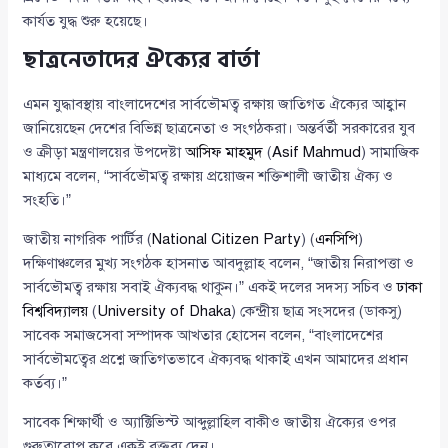
কার্যত যুদ্ধ শুরু হয়েছে।
ছাত্রনেতাদের ঐক্যের বার্তা
এমন যুদ্ধাবস্থায় বাংলাদেশের সার্বভৌমত্ব রক্ষায় জাতিগত ঐক্যের আহ্বান
জানিয়েছেন দেশের বিভিন্ন ছাত্রনেতা ও সংগঠকরা। অন্তর্বর্তী সরকারের যুব
ও ক্রীড়া মন্ত্রণালয়ের উপদেষ্টা
আসিফ মাহমুদ
(
Asif Mahmud
) সামাজিক
মাধ্যমে বলেন, “সার্বভৌমত্ব রক্ষায় প্রয়োজন শক্তিশালী জাতীয় ঐক্য ও
সংহতি।”
জাতীয় নাগরিক পার্টির (
National Citizen Party
) (
এনসিপি
)
দক্ষিণাঞ্চলের মুখ্য সংগঠক হাসনাত আবদুল্লাহ বলেন, “জাতীয় নিরাপত্তা ও
সার্বভৌমত্ব রক্ষায় সবাই ঐক্যবদ্ধ থাকুন।” একই দলের সদস্য সচিব ও
ঢাকা
বিশ্ববিদ্যালয়
(
University of Dhaka
) কেন্দ্রীয় ছাত্র সংসদের (ডাকসু)
সাবেক সমাজসেবা সম্পাদক আখতার হোসেন বলেন, “বাংলাদেশের
সার্বভৌমত্বের প্রশ্নে জাতিগতভাবে ঐক্যবদ্ধ থাকাই এখন আমাদের প্রধান
কর্তব্য।”
সাবেক শিক্ষার্থী ও অ্যাক্টিভিস্ট আব্দুল্লাহিল বাকীও জাতীয় ঐক্যের ওপর
গুরুত্বারোপ করে একই বক্তব্য দেন।