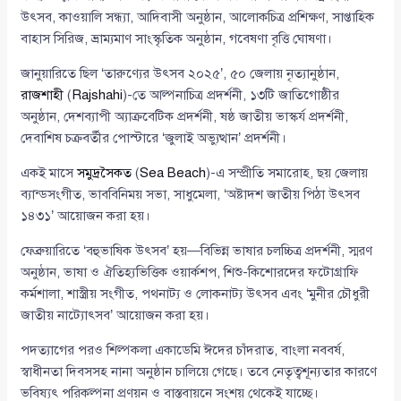
উৎসব, কাওয়ালি সন্ধ্যা, আদিবাসী অনুষ্ঠান, আলোকচিত্র প্রশিক্ষণ, সাপ্তাহিক
বাহাস সিরিজ, ভ্রাম্যমাণ সাংস্কৃতিক অনুষ্ঠান, গবেষণা বৃত্তি ঘোষণা।
জানুয়ারিতে ছিল ‘তারুণ্যের উৎসব ২০২৫’, ৫০ জেলায় নৃত্যানুষ্ঠান,
রাজশাহী
(
Rajshahi
)-তে আল্পনাচিত্র প্রদর্শনী, ১৩টি জাতিগোষ্ঠীর
অনুষ্ঠান, দেশব্যাপী অ্যাক্রবেটিক প্রদর্শনী, ষষ্ঠ জাতীয় ভাস্কর্য প্রদর্শনী,
দেবাশিষ চক্রবর্তীর পোস্টারে ‘জুলাই অভ্যুত্থান’ প্রদর্শনী।
একই মাসে
সমুদ্রসৈকত
(
Sea Beach
)-এ সম্প্রীতি সমারোহ, ছয় জেলায়
ব্যান্ডসংগীত, ভাববিনিময় সভা, সাধুমেলা, ‘অষ্টাদশ জাতীয় পিঠা উৎসব
১৪৩১’ আয়োজন করা হয়।
ফেব্রুয়ারিতে ‘বহুভাষিক উৎসব’ হয়—বিভিন্ন ভাষার চলচ্চিত্র প্রদর্শনী, স্মরণ
অনুষ্ঠান, ভাষা ও ঐতিহ্যভিত্তিক ওয়ার্কশপ, শিশু-কিশোরদের ফটোগ্রাফি
কর্মশালা, শাস্ত্রীয় সংগীত, পথনাট্য ও লোকনাট্য উৎসব এবং ‘মুনীর চৌধুরী
জাতীয় নাট্যোৎসব’ আয়োজন করা হয়।
পদত্যাগের পরও শিল্পকলা একাডেমি ঈদের চাঁদরাত, বাংলা নববর্ষ,
স্বাধীনতা দিবসসহ নানা অনুষ্ঠান চালিয়ে গেছে। তবে নেতৃত্বশূন্যতার কারণে
ভবিষ্যৎ পরিকল্পনা প্রণয়ন ও বাস্তবায়নে সংশয় থেকেই যাচ্ছে।