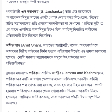
নিজেদের অবস্থান স্পষ্ট করেছেন।
পররাষ্ট্রমন্ত্রী
এস জয়শঙ্কর
(
S. Jaishankar
) তার এক্স হ্যান্ডেলে
‘অপারেশন সিঁদুর’ নামের একটি পোস্ট শেয়ার করে লিখেছেন, “বিশ্বের
উচিত সন্ত্রাসবাদের প্রতি কোনো সহনশীলতা না দেখানো।” ছবিতে দুটি ‘O’
এর মাঝে একটিতে লাল সিঁদুর চিহ্নও ছিল, যা হিন্দু বিবাহিত নারীদের
ঐতিহ্যবাহী চিহ্ন হিসেবে বিবেচিত।
অমিত শাহ
(
Amit Shah
), ভারতের স্বরাষ্ট্রমন্ত্রী, বলেন, “পহেলগাঁওয়ে
আমাদের নিরীহ ভাইদের নির্মম হত্যার প্রতিশোধ নিতেই এই হামলা চালানো
হয়েছে। মোদি সরকার সন্ত্রাসবাদকে সমূলে উৎপাটনের জন্য
প্রতিশ্রুতিবদ্ধ।”
বুধবার মধ্যরাতে
পাকিস্তান
-শাসিত
কাশ্মীর
(
Jammu and Kashmir
)সহ
পাকিস্তানের নয়টি জায়গায় ক্ষেপণাস্ত্র হামলা চালিয়েছে ভারতীয় বাহিনী।
পাকিস্তানের পক্ষ থেকে বলা হয়েছে, এতে ২৬ জন নিহত হয়েছেন। পাল্টা
হামলায় পাকিস্তানের কামান থেকে গোলাবর্ষণে তিনজন ভারতীয় নিহত
হয়েছেন। পাকিস্তান দাবি করেছে, তারা ভারতের পাঁচটি বিমান ভূপাতিত
করেছে।