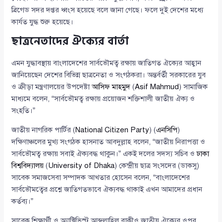
ব্রিগেড সদর দপ্তর ধ্বংস হয়েছে বলে জানা গেছে। ফলে দুই দেশের মধ্যে
কার্যত যুদ্ধ শুরু হয়েছে।
ছাত্রনেতাদের ঐক্যের বার্তা
এমন যুদ্ধাবস্থায় বাংলাদেশের সার্বভৌমত্ব রক্ষায় জাতিগত ঐক্যের আহ্বান
জানিয়েছেন দেশের বিভিন্ন ছাত্রনেতা ও সংগঠকরা। অন্তর্বর্তী সরকারের যুব
ও ক্রীড়া মন্ত্রণালয়ের উপদেষ্টা
আসিফ মাহমুদ
(
Asif Mahmud
) সামাজিক
মাধ্যমে বলেন, “সার্বভৌমত্ব রক্ষায় প্রয়োজন শক্তিশালী জাতীয় ঐক্য ও
সংহতি।”
জাতীয় নাগরিক পার্টির (
National Citizen Party
) (
এনসিপি
)
দক্ষিণাঞ্চলের মুখ্য সংগঠক হাসনাত আবদুল্লাহ বলেন, “জাতীয় নিরাপত্তা ও
সার্বভৌমত্ব রক্ষায় সবাই ঐক্যবদ্ধ থাকুন।” একই দলের সদস্য সচিব ও
ঢাকা
বিশ্ববিদ্যালয়
(
University of Dhaka
) কেন্দ্রীয় ছাত্র সংসদের (ডাকসু)
সাবেক সমাজসেবা সম্পাদক আখতার হোসেন বলেন, “বাংলাদেশের
সার্বভৌমত্বের প্রশ্নে জাতিগতভাবে ঐক্যবদ্ধ থাকাই এখন আমাদের প্রধান
কর্তব্য।”
সাবেক শিক্ষার্থী ও অ্যাক্টিভিস্ট আব্দুল্লাহিল বাকীও জাতীয় ঐক্যের ওপর