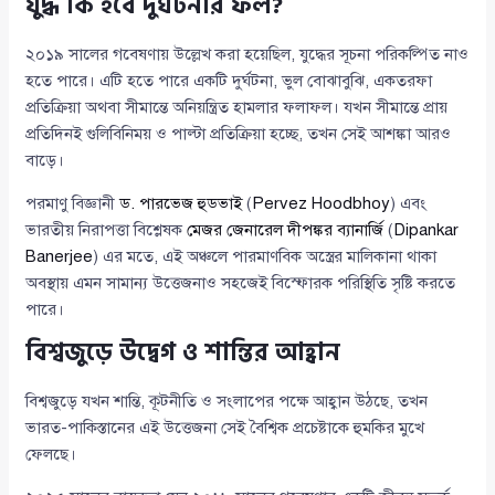
যুদ্ধ কি হবে দুর্ঘটনার ফল?
২০১৯ সালের গবেষণায় উল্লেখ করা হয়েছিল, যুদ্ধের সূচনা পরিকল্পিত নাও
হতে পারে। এটি হতে পারে একটি দুর্ঘটনা, ভুল বোঝাবুঝি, একতরফা
প্রতিক্রিয়া অথবা সীমান্তে অনিয়ন্ত্রিত হামলার ফলাফল। যখন সীমান্তে প্রায়
প্রতিদিনই গুলিবিনিময় ও পাল্টা প্রতিক্রিয়া হচ্ছে, তখন সেই আশঙ্কা আরও
বাড়ে।
পরমাণু বিজ্ঞানী
ড. পারভেজ হুডভাই
(
Pervez Hoodbhoy
) এবং
ভারতীয় নিরাপত্তা বিশ্লেষক
মেজর জেনারেল দীপঙ্কর ব্যানার্জি
(
Dipankar
Banerjee
) এর মতে, এই অঞ্চলে পারমাণবিক অস্ত্রের মালিকানা থাকা
অবস্থায় এমন সামান্য উত্তেজনাও সহজেই বিস্ফোরক পরিস্থিতি সৃষ্টি করতে
পারে।
বিশ্বজুড়ে উদ্বেগ ও শান্তির আহ্বান
বিশ্বজুড়ে যখন শান্তি, কূটনীতি ও সংলাপের পক্ষে আহ্বান উঠছে, তখন
ভারত-পাকিস্তানের এই উত্তেজনা সেই বৈশ্বিক প্রচেষ্টাকে হুমকির মুখে
ফেলছে।