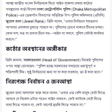
আসন্ন জাতীয় সংসদ নির্বাচনকে ঘিরে আইন-শৃঙ্খলা রক্ষায় কঠোর
অবস্থানের বার্তা দিলেন
ঢাকা মেট্রোপলিটন পুলিশ
(
Dhaka Metropolitan
Police
)–এর তেজগাঁও বিভাগের অতিরিক্ত উপ-পুলিশ কমিশনার (এডিসি)
জুয়েল রানা
(
Jewel Rana
)। তিনি বলেন, “এবার নির্বাচনে শয়তানও
আপনার এলাকায় ঢুকতে পারবে না। পুলিশের চোখে থাকবে টিনের চশমা।
কোন দল, মত বা প্রভাব চিনে নয়—আইন যা বলবে, পুলিশ সেটাই কার্যকর
করবে।”
কঠোর অবস্থানের অঙ্গীকার
তিনি জানান,
সরকারপ্রধান
(
Head of Government
) নিজেই পুলিশের
ওপর আস্থা রেখেছেন। “পুলিশ হচ্ছে সরকারের সবচেয়ে গুরুত্বপূর্ণ ও
শক্তিশালী টিম। সুষ্ঠু নির্বাচনের জন্য যা যা করা দরকার, তা-ই করা হবে।”
নিরপেক্ষ নির্বাচন ও জনআস্থা
জুয়েল রানা আশাবাদ ব্যক্ত করে বলেন, “এবার এত বেশি মানুষ ভোট দিতে
আসবে যে বিকেল ৪টার পরেও লাইন থাকবে। কেউ কাউকে ভোট দিতে
বাধা দিতে পারবে না, কেউ আগেই হুমকি দিতে পারবে না।”