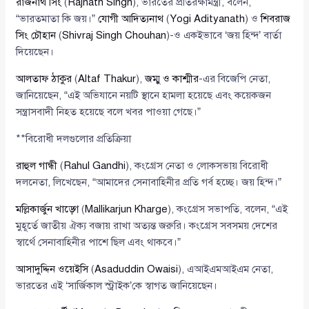
রাজনাথ সিং
(
Rajnath Singh
), ভারতের প্রতিরক্ষামন্ত্রী, বলেন,
“ভারতমাতা কি জয়।”
যোগী আদিত্যনাথ
(
Yogi Adityanath
) ও
শিবরাজ
সিং চৌহান
(
Shivraj Singh Chouhan
)-ও একইভাবে ‘জয় হিন্দ’ বার্তা
দিয়েছেন।
আলতাফ ঠাকুর
(
Altaf Thakur
),
জম্মু ও কাশ্মীর
-এর বিজেপি নেতা,
জানিয়েছেন, “এই অভিযানে নয়টি স্থানে হামলা হয়েছে এবং কয়েকজন
সন্ত্রাসবাদী নিহত হয়েছে বলে খবর পাওয়া গেছে।”
**বিরোধী দলগুলোর প্রতিক্রিয়া
রাহুল গান্ধী
(
Rahul Gandhi
), কংগ্রেস নেতা ও লোকসভায় বিরোধী
দলনেতা, লিখেছেন, “আমাদের সেনাবাহিনীর প্রতি গর্ব হচ্ছে। জয় হিন্দ।”
মল্লিকার্জুন খাড়্গে
(
Mallikarjun Kharge
), কংগ্রেস সভাপতি, বলেন, “এই
মুহূর্তে জাতীয় ঐক্য বজায় রাখা অত্যন্ত জরুরি। কংগ্রেস সবসময় দেশের
স্বার্থে সেনাবাহিনীর পাশে ছিল এবং থাকবে।”
আসাদুদ্দিন ওয়েইসি
(
Asaduddin Owaisi
), এআইএমআইএম নেতা,
ভারতের এই ‘সার্জিকাল স্ট্রাইক’কে স্বাগত জানিয়েছেন।