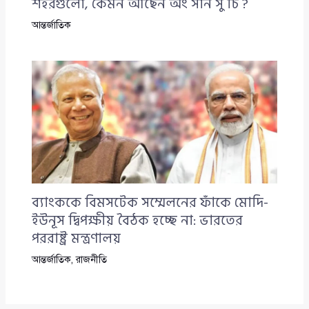
শহরগুলো, কেমন আছেন অং সান সু চি ?
আন্তর্জাতিক
ব্যাংককে বিমসটেক সম্মেলনের ফাঁকে মোদি-
ইউনূস দ্বিপক্ষীয় বৈঠক হচ্ছে না: ভারতের
পররাষ্ট্র মন্ত্রণালয়
আন্তর্জাতিক
,
রাজনীতি