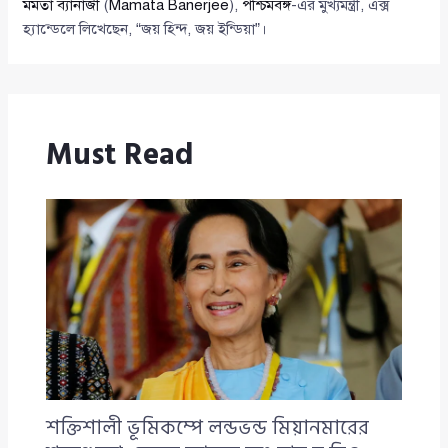
মমতা ব্যানার্জী
(
Mamata Banerjee
),
পশ্চিমবঙ্গ
-এর মুখ্যমন্ত্রী, এক্স
হ্যান্ডেলে লিখেছেন, “জয় হিন্দ, জয় ইন্ডিয়া”।
Must Read
শক্তিশালী ভূমিকম্পে লন্ডভন্ড মিয়ানমারের