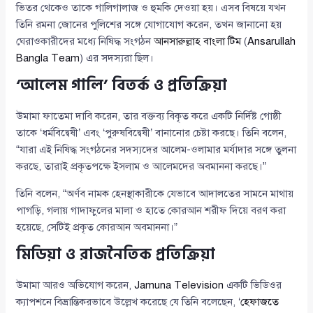
ভিতর থেকেও তাকে গালিগালাজ ও হুমকি দেওয়া হয়। এসব বিষয়ে যখন
তিনি রমনা জোনের পুলিশের সঙ্গে যোগাযোগ করেন, তখন জানানো হয়
ঘেরাওকারীদের মধ্যে নিষিদ্ধ সংগঠন
আনসারুল্লাহ বাংলা টিম
(
Ansarullah
Bangla Team
) এর সদস্যরা ছিল।
‘আলেম গালি’ বিতর্ক ও প্রতিক্রিয়া
উমামা ফাতেমা দাবি করেন, তার বক্তব্য বিকৃত করে একটি নির্দিষ্ট গোষ্ঠী
তাকে ‘ধর্মবিদ্বেষী’ এবং ‘পুরুষবিদ্বেষী’ বানানোর চেষ্টা করছে। তিনি বলেন,
“যারা এই নিষিদ্ধ সংগঠনের সদস্যদের আলেম-ওলামার মর্যাদার সঙ্গে তুলনা
করছে, তারাই প্রকৃতপক্ষে ইসলাম ও আলেমদের অবমাননা করছে।”
তিনি বলেন, “অর্ণব নামক হেনস্থাকারীকে যেভাবে আদালতের সামনে মাথায়
পাগড়ি, গলায় গাদাফুলের মালা ও হাতে কোরআন শরীফ দিয়ে বরণ করা
হয়েছে, সেটিই প্রকৃত কোরআন অবমাননা।”
মিডিয়া ও রাজনৈতিক প্রতিক্রিয়া
উমামা আরও অভিযোগ করেন,
Jamuna Television
একটি ভিডিওর
ক্যাপশনে বিভ্রান্তিকরভাবে উল্লেখ করেছে যে তিনি বলেছেন, ‘
হেফাজতে