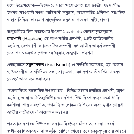
মধ্যে উল্লেখযোগ্য—ডিসেম্বরে সারা দেশে একযোগে জাতীয় যন্ত্রসংগীত
উৎসব, কাওয়ালি সন্ধ্যা, আদিবাসী অনুষ্ঠান, আলোকচিত্র প্রশিক্ষণ, সাপ্তাহিক
বাহাস সিরিজ, ভ্রাম্যমাণ সাংস্কৃতিক অনুষ্ঠান, গবেষণা বৃত্তি ঘোষণা।
জানুয়ারিতে ছিল ‘তারুণ্যের উৎসব ২০২৫’, ৫০ জেলায় নৃত্যানুষ্ঠান,
রাজশাহী
(
Rajshahi
)-তে আল্পনাচিত্র প্রদর্শনী, ১৩টি জাতিগোষ্ঠীর
অনুষ্ঠান, দেশব্যাপী অ্যাক্রবেটিক প্রদর্শনী, ষষ্ঠ জাতীয় ভাস্কর্য প্রদর্শনী,
দেবাশিষ চক্রবর্তীর পোস্টারে ‘জুলাই অভ্যুত্থান’ প্রদর্শনী।
একই মাসে
সমুদ্রসৈকত
(
Sea Beach
)-এ সম্প্রীতি সমারোহ, ছয় জেলায়
ব্যান্ডসংগীত, ভাববিনিময় সভা, সাধুমেলা, ‘অষ্টাদশ জাতীয় পিঠা উৎসব
১৪৩১’ আয়োজন করা হয়।
ফেব্রুয়ারিতে ‘বহুভাষিক উৎসব’ হয়—বিভিন্ন ভাষার চলচ্চিত্র প্রদর্শনী, স্মরণ
অনুষ্ঠান, ভাষা ও ঐতিহ্যভিত্তিক ওয়ার্কশপ, শিশু-কিশোরদের ফটোগ্রাফি
কর্মশালা, শাস্ত্রীয় সংগীত, পথনাট্য ও লোকনাট্য উৎসব এবং ‘মুনীর চৌধুরী
জাতীয় নাট্যোৎসব’ আয়োজন করা হয়।
পদত্যাগের পরও শিল্পকলা একাডেমি ঈদের চাঁদরাত, বাংলা নববর্ষ,
স্বাধীনতা দিবসসহ নানা অনুষ্ঠান চালিয়ে গেছে। তবে নেতৃত্বশূন্যতার কারণে