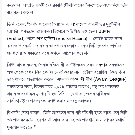
করেননি। সম্প্রতি একটি বেসরকারি টেলিভিশনের টকশোতে অংশ নিয়ে তিনি
এই মন্তব্য করেন।
তিনি বলেন, “বেগম খালেদা জিয়া আজ
বাংলাদেশ
রাজনীতির মুকুটহীন
সম্রাজ্ঞী, গণতন্ত্রের রাজকন্যা হিসেবে অভিষিক্ত হয়েছেন।
এরশাদ
(
Ershad
) থেকে
শেখ হাসিনা
(
Sheikh Hasina
)— কেউই তাকে দমন
করতে পারেননি। বারবার আপোষের প্রস্তাব এলেও তিনি দেশের স্বার্থ ও
জনগণের অধিকারের সঙ্গে কখনো আপোষ করেননি।”
প্রিন্স আরও বলেন, স্বৈরাচারবিরোধী আন্দোলনের সময়
এরশাদ
সরকারের
পক্ষ থেকে বেগম জিয়াকে ‘ম্যানেজ’ করার নানা চেষ্টাও হয়েছিল। কিন্তু তিনি
তা ঘৃণাভরে প্রত্যাখ্যান করেন। এমনকি
আওয়ামী লীগ
(
Awami League
)
সরকারের সময়, বিশেষ করে ২০১৮ সালের আগেও, বহু আপোষমূলক
প্রস্তাব ও চক্রান্তের মুখোমুখি হন তিনি— যেখানে দেশের স্বাধীনতা,
সার্বভৌমত্ব ও গণতন্ত্রকে বিপন্ন করার ষড়যন্ত্র চলছিল।
বিএনপি নেতা বলেন, “তিনি জানতেন তার পরিণতি কী হতে পারে, তবু তিনি
আপোষ করেননি। দেশবাসী আজ তার এই আপোষহীন মনোভাবের যথার্থ
মূল্যায়ন করেছে।”