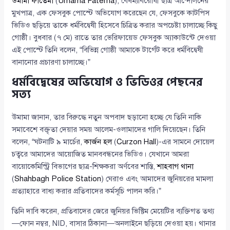
উমামা ফাতেমা
(
Umama Fatema
), বৈষম্যবিরোধী ছাত্র আন্দোলনের
মুখপাত্র, এক ফেসবুক পোস্টে অভিযোগ করেছেন যে, ফেসবুকে কাটপিস
ভিডিও ছড়িয়ে তাকে ধর্মবিদ্বেষী হিসেবে চিত্রিত করার অপচেষ্টা চালাচ্ছে কিছু
গোষ্ঠী। বুধবার (৭ মে) রাতে তার ভেরিফায়েড ফেসবুক অ্যাকাউন্টে দেওয়া
এই পোস্টে তিনি বলেন, “বিভিন্ন গোষ্ঠী আমাকে টার্গেট করে ধর্মবিদ্বেষী
বানানোর প্রচারণা চালাচ্ছে।”
ধর্মবিদ্বেষের অভিযোগ ও ভিডিওর পেছনের
সত্য
উমামা জানান, তার বিরুদ্ধে নতুন অপবাদ ছড়ানো হচ্ছে যে তিনি নাকি
সমাবেশে বক্তৃতা দেয়ার সময় আলেম-ওলামাদের গালি দিয়েছেন। তিনি
বলেন, “ঘটনাটি ৯ মার্চের,
কার্জন হল
(
Curzon Hall
)-এর সামনে দোয়েল
চত্বরে আমাদের আয়োজিত মানববন্ধনের ভিডিও। যেখানে আমরা
বায়োকেমিস্ট্রি বিভাগের ছাত্র-শিক্ষকরা অর্ণবের শাস্তি,
শাহবাগ থানা
(
Shahbagh Police Station
) ঘেরাও এবং আমাদের জুনিয়রের মামলা
প্রত্যাহারে বাধ্য করার প্রতিবাদের কর্মসূচি পালন করি।”
তিনি দাবি করেন, প্রতিবাদের জেরে জুনিয়র ভিক্টিম মেয়েটির ব্যক্তিগত তথ্য
—ফোন নম্বর, NID, বাসার ঠিকানা—অনলাইনে ছড়িয়ে দেওয়া হয়। থানার