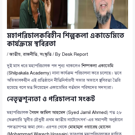
মহাপরিচালকবিহীন শিল্পকলা একাডেমিতে
কার্যক্রমে স্থবিরতা
/
জাতীয়
,
রাজনীতি
,
সংস্কৃতি
/ By
Desk Report
দুই মাস ধরে মহাপরিচালক পদ শূন্য থাকলেও
শিল্পকলা একাডেমি
(
Shilpakala Academy
) নানা কার্যক্রম পরিচালনা করে চলেছে। তবে
অভিভাবকহীন এই প্রতিষ্ঠানে নীতিনির্ধারণী সভার অভাবে স্থবিরতা তৈরি
হয়েছে বলে মত দিয়েছেন একাডেমির বর্তমান পরিষদের সদস্যরা।
নেতৃত্বশূন্যতা ও পরিচালনা সংকট
মহাপরিচালক
সৈয়দ জামিল আহমেদ
(
Syed Jamil Ahmed
) গত ২৮
ফেব্রুয়ারি ‘মুনীর চৌধুরী প্রথম জাতীয় নাট্যোৎসব’-এর সমাপনী অনুষ্ঠানে
পদত্যাগপত্র জমা দেন। এরপর থেকে
মোহাম্মদ ওয়ারেছ হোসেন
(
Mohammad Warech Hossain
) ভারপ্রাপ্ত মহাপরিচালকের দায়িত্ব