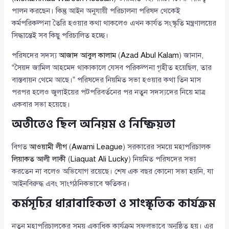
পালন করছেন। কিন্তু আইন অনুযায়ী পরিচালনা পরিষদ থেকেই
কর্মপরিকল্পনা তৈরি হওয়ার কথা থাকলেও এখন কার্যত সংস্কৃতি মন্ত্রণালয়ের
সিদ্ধান্তেই সব কিছু পরিচালিত হচ্ছে।
পরিষদের সদস্য
আজাদ আবুল কালাম
(
Azad Abul Kalam
) জানান,
“সৈয়দ জামিল আহমেদ থাকাকালে যেসব পরিকল্পনা গৃহীত হয়েছিল, তার
বাস্তবায়ন থেমে আছে।” পরিষদের নিয়মিত সভা হওয়ার কথা তিন মাস
পরপর হলেও জুলাইয়ের পটপরিবর্তনের পর নতুন সদস্যদের নিয়ে মাত্র
একবার সভা হয়েছে।
অতীতেও ছিল অনিয়ম ও নিষ্ক্রিয়তা
বিগত
আওয়ামী লীগ
(
Awami League
) সরকারের সময়ে মহাপরিচালক
লিয়াকত আলী লাকী
(
Liaquat Ali Lucky
) নিয়মিত পরিষদের সভা
করতেন না বলেও অভিযোগ রয়েছে। শেষ এক বছর কোনো সভা হয়নি, যা
আইনবিরুদ্ধ এবং সাংগঠনিকভাবে ক্ষতিকর।
কর্মসূচির ধারাবাহিকতা ও সাংস্কৃতিক কার্যক্রম
নতুন মহাপরিচালকের সময় একাধিক কার্যক্রম সফলভাবে অনুষ্ঠিত হয়। এর