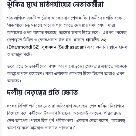
ঝুঁকির মুখে মাঠপর্যায়ের নেতাকর্মীরা
গত এপ্রিলে একটি ভার্চুয়াল আলোচনায়
শেখ হাসিনা
কর্মীদের প্রতি বলেন,
‘এক গালে চড় মারলে আরেক গাল পেতে দেওয়ার সময় শেষ। যারা
আমাদের ওপর আঘাত করেছে, তাদের জবাব দিতে হবে।’ এরপর থেকেই
দেশজুড়ে মিছিল ও ক্ষোভপ্রকাশ শুরু হয়। ঢাকার
ধানমন্ডি-৩২
(
Dhanmondi 32
),
সুধাসদন
(
Sudhasadan
) এবং অন্যান্য স্থানে হামলা
ও ভাঙচুর ঘটে।
তবে এতে নেতাকর্মীদের বিপদ আরও বেড়েছে। গ্রেফতার এড়াতে অনেকে
আত্মগোপনে রয়েছেন। যারা এলাকায় কৌশলে টিকে ছিলেন তারাও এখন
আতঙ্কে।
দলীয় নেতৃত্বের প্রতি ক্ষোভ
দলের বিভিন্ন পর্যায়ের নেতারা অভিযোগ করেছেন,
শেখ হাসিনা
নিরাপদে
বিদেশে বসে কর্মীদের উসকানি দিচ্ছেন। অনেকেই বলছেন, পরিবারসহ
দেশ ত্যাগের পেছনে ছিল পূর্ব পরিকল্পনা। একজন নেতা বলেন, ‘আরেকটু
আগে জানলে আমরাও পালাতে পারতাম।’