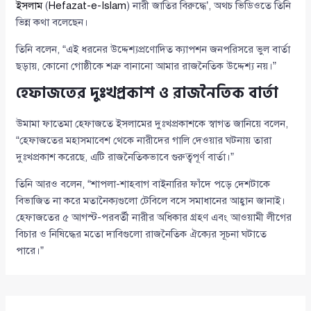
ইসলাম
(
Hefazat-e-Islam
) নারী জাতির বিরুদ্ধে’, অথচ ভিডিওতে তিনি
ভিন্ন কথা বলেছেন।
তিনি বলেন, “এই ধরনের উদ্দেশ্যপ্রণোদিত ক্যাপশন জনপরিসরে ভুল বার্তা
ছড়ায়, কোনো গোষ্ঠীকে শত্রু বানানো আমার রাজনৈতিক উদ্দেশ্য নয়।”
হেফাজতের দুঃখপ্রকাশ ও রাজনৈতিক বার্তা
উমামা ফাতেমা হেফাজতে ইসলামের দুঃখপ্রকাশকে স্বাগত জানিয়ে বলেন,
“হেফাজতের মহাসমাবেশ থেকে নারীদের গালি দেওয়ার ঘটনায় তারা
দুঃখপ্রকাশ করেছে, এটি রাজনৈতিকভাবে গুরুত্বপূর্ণ বার্তা।”
তিনি আরও বলেন, “শাপলা-শাহবাগ বাইনারির ফাঁদে পড়ে দেশটাকে
বিভাজিত না করে মতানৈক্যগুলো টেবিলে বসে সমাধানের আহ্বান জানাই।
হেফাজতের ৫ আগস্ট-পরবর্তী নারীর অধিকার গ্রহণ এবং আওয়ামী লীগের
বিচার ও নিষিদ্ধের মতো দাবিগুলো রাজনৈতিক ঐক্যের সূচনা ঘটাতে
পারে।”