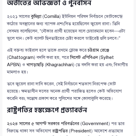
অতীতের অভিজ্ঞতা ও পুনর্বাসন
২০২১ সালের
কুমিল্লা
(
Comilla
) ইউনিয়ন পরিষদ নির্বাচনে ভোটকেন্দ্রে
কঠোর অবস্থানের জন্য ব্যাপক প্রশংসিত হয়েছিলেন জুয়েল রানা। তিনি
সেসময় বলেছিলেন, “নৌকার প্রার্থী হয়েছেন বলে চেয়ারম্যান হবেন—এটা
ভুলে যান। কেউ ব্যালট ছিনতাইয়ের চেষ্টা করলে ডাইরেক্ট গুলি চলবে।”
এই বক্তব্য ভাইরাল হলে তাকে প্রথমে ক্লোজ করে
চট্টগ্রাম রেঞ্জে
(
Chattogram
) বদলি করা হয়, পরে
সিলেট এপিবিএন
(
Sylhet
APBN
) ও
খাগড়াছড়ি
(
Khagrachhari
) তে বদলি করা হয় এবং বিভাগীয়
মামলাও হয়।
তবে জুয়েল রানা দাবি করেন, সেই নির্বাচনে শতভাগ নিরপেক্ষ ভোট
হয়েছে। ক্ষমতাসীন দলের অনেক প্রার্থী পরাজিত হলেও কেউ অভিযোগ
করেনি বরং সন্তোষ প্রকাশ করে পুলিশের সঙ্গে কোলাকুলি করেছে।
রাষ্ট্রপতির হস্তক্ষেপে প্রত্যাবর্তন
২০২৪ সালের ৫ আগস্ট সরকার পরিবর্তনের
(
Government
) পর তার
বিরুদ্ধে থাকা সব অভিযোগ
রাষ্ট্রপতির
(
President
) আদেশে প্রত্যাহার