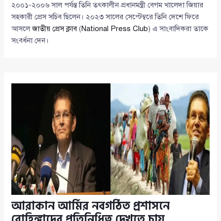
২০০১-২০০৬ সাল পর্যন্ত তিনি তৎকালীন প্রধানমন্ত্রী বেগম খালেদা জিয়ার
সহকারী প্রেস সচিব ছিলেন। ২০২৩ সালের সেপ্টেম্বরে তিনি দেশে ফিরে
আসলে
জাতীয় প্রেস ক্লাব
(
National Press Club
) এ সাংবাদিকরা তাকে
সংবর্ধনা দেন।
আরাকান আর্মির নবগঠিত প্রশাসনে
রোহিঙ্গাদের প্রতিনিধিত্ব দেখতে চায়