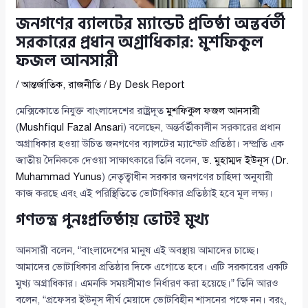
জনগণের ব্যালটের ম্যান্ডেট প্রতিষ্ঠা অন্তর্বর্তী
সরকারের প্রধান অগ্রাধিকার: মুশফিকুল
ফজল আনসারী
/
আন্তর্জাতিক
,
রাজনীতি
/ By
Desk Report
মেক্সিকোতে নিযুক্ত বাংলাদেশের রাষ্ট্রদূত
মুশফিকুল ফজল আনসারী
(
Mushfiqul Fazal Ansari
) বলেছেন, অন্তর্বর্তীকালীন সরকারের প্রধান
অগ্রাধিকার হওয়া উচিত জনগণের ব্যালটের ম্যান্ডেট প্রতিষ্ঠা। সম্প্রতি এক
জাতীয় দৈনিককে দেওয়া সাক্ষাৎকারে তিনি বলেন,
ড. মুহাম্মদ ইউনূস
(
Dr.
Muhammad Yunus
) নেতৃত্বাধীন সরকার জনগণের চাহিদা অনুযায়ী
কাজ করছে এবং এই পরিস্থিতিতে ভোটাধিকার প্রতিষ্ঠাই হবে মূল লক্ষ্য।
গণতন্ত্র পুনঃপ্রতিষ্ঠায় ভোটই মুখ্য
আনসারী বলেন, “বাংলাদেশের মানুষ এই অবস্থায় আমাদের চাচ্ছে।
আমাদের ভোটাধিকার প্রতিষ্ঠার দিকে এগোতে হবে। এটি সরকারের একটি
মুখ্য অগ্রাধিকার। এমনকি সময়সীমাও নির্ধারণ করা হয়েছে।” তিনি আরও
বলেন, “প্রফেসর ইউনূস দীর্ঘ মেয়াদে ভোটবিহীন শাসনের পক্ষে নন। বরং,