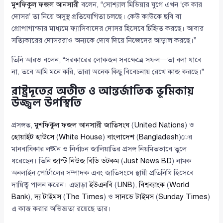
মুশফিকুল ফজল আনসারী
বলেন, “সোশ্যাল মিডিয়ার যুগে এখন ‘কে কার
দোসর’ তা নিয়ে অসুস্থ প্রতিযোগিতা চলছে। কেউ কাউকে ছবি বা
প্রোপাগান্ডার মাধ্যমে ফ্যাসিবাদের দোসর হিসেবে চিহ্নিত করছে। আবার
সত্যিকারের দোসররাও অন্যকে দোষ দিয়ে নিজেদের আড়াল করছে।”
তিনি আরও বলেন, “সরকারের লোকজন সবক্ষেত্রে সফল—তা বলা যাবে
না, তবে আমি মনে করি, তারা অনেক কিছু বিবেচনায় রেখে কাজ করছে।”
রাষ্ট্রদূতের অতীত ও আন্তর্জাতিক ভূমিকায়
উজ্জ্বল উপস্থিতি
প্রসঙ্গত,
মুশফিকুল ফজল আনসারী
জাতিসংঘ
(
United Nations
) ও
হোয়াইট হাউসে
(
White House
)
বাংলাদেশ
(
Bangladesh
)ের
মানবাধিকার লঙ্ঘন ও নির্বাচন জালিয়াতির প্রসঙ্গ নিয়মিতভাবে তুলে
ধরেছেন। তিনি
জাস্ট নিউজ বিডি ডটকম
(
Just News BD
) নামক
অনলাইন পোর্টালের সম্পাদক এবং জাতিসংঘে স্থায়ী প্রতিনিধি হিসেবে
দায়িত্ব পালন করেন। এছাড়া
ইউএনবি
(
UNB
),
বিশ্বব্যাংক
(
World
Bank
),
দ্য টাইমস
(
The Times
) ও
সানডে টাইমস
(
Sunday Times
)
এ কাজ করার অভিজ্ঞতা রয়েছে তার।