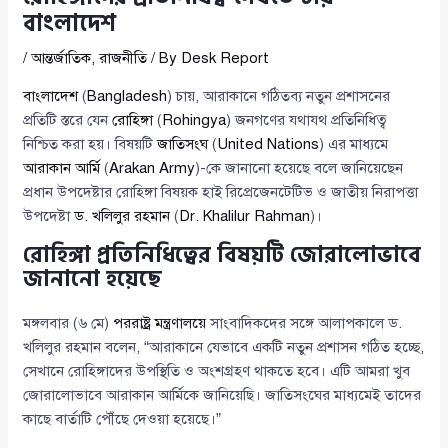
বাংলাদেশ
/
আন্তর্জাতিক
,
রাজনীতি
/ By
Desk Report
বাংলাদেশ
(
Bangladesh
) চায়, আরাকানে গঠিতব্য নতুন প্রশাসনের
প্রতিটি স্তরে যেন
রোহিঙ্গা
(
Rohingya
) জনগণের যথাযথ প্রতিনিধিত্ব
নিশ্চিত করা হয়। বিষয়টি
জাতিসংঘ
(
United Nations
) এর মাধ্যমে
আরাকান আর্মি
(
Arakan Army
)-কে জানানো হয়েছে বলে জানিয়েছেন
প্রধান উপদেষ্টার রোহিঙ্গা বিষয়ক হাই রিপ্রেজেনটেটিভ ও জাতীয় নিরাপত্তা
উপদেষ্টা
ড. খলিলুর রহমান
(
Dr. Khalilur Rahman
)।
রোহিঙ্গা প্রতিনিধিত্বের বিষয়টি জোরালোভাবে
জানানো হয়েছে
মঙ্গলবার (৬ মে)
পররাষ্ট্র মন্ত্রণালয়ে
সাংবাদিকদের সঙ্গে আলাপকালে ড.
খলিলুর রহমান বলেন, “আরাকানে যেভাবে একটি নতুন প্রশাসন গঠিত হচ্ছে,
সেখানে রোহিঙ্গাদের উপস্থিতি ও অংশগ্রহণ থাকতে হবে। এটি আমরা খুব
জোরালোভাবে আরাকান আর্মিকে জানিয়েছি। জাতিসংঘের মাধ্যমেই তাদের
কাছে বার্তাটি পৌঁছে দেওয়া হয়েছে।”