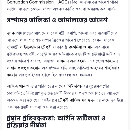
Corruption Commission – ACC
)। কিন্তু আদালতের আদেশ থাকা
সত্ত্বেও বিদেশে কোনো সম্পদ এখনও কার্যত জব্দ বা অবরুদ্ধ করা যায়নি।
সম্পদের তালিকা ও আদালতের আদেশ
দুদক
আদালতের মাধ্যমে সাবেক মন্ত্রী, এমপি, আমলা এবং ব্যবসায়ীদের
বিদেশে থাকা শত শত সম্পদ ফ্রিজের আদেশ পেয়েছে। যেমন, সাবেক
ভূমিমন্ত্রী
সাইফুজ্জামান চৌধুরী
ও তার স্ত্রী
রুকমিলা জামান
-এর নামে
যুক্তরাজ্যে ৩৪৩টি, সংযুক্ত আরব আমিরাতে ২২৮টি ও যুক্তরাষ্ট্রে ৯টি বাড়ি
জব্দের আদেশ রয়েছে। এছাড়া,
সালমান এফ রহমান
-এর ছেলে
আহমেদ
সায়ান ফজলুর রহমান
-এর লন্ডনে বাড়ি এবং ভাতিজা
আহমেদ শাহরিয়ার
রহমান
-এর দুবাইয়ের ব্যাংক হিসাবও জব্দ করা হয়েছে।
আজিজ খান
ও তার পরিবারের নামে
সামিট গ্রুপ
-এর লুক্সেমবার্গের
কোম্পানিতে বিনিয়োগকৃত ৫৬ কোটি টাকার সম্পদও আদালতের আদেশে
অবরুদ্ধ করা হয়েছে। একইভাবে
চৌধুরী নাফিজ সরাফত
-এর নামে দুবাইয়ে
একাধিক ফ্ল্যাট ও ভিলা জব্দ করা হয়েছে।
প্রধান প্রতিবন্ধকতা: আইনি জটিলতা ও
প্রক্রিয়ার দীর্ঘতা