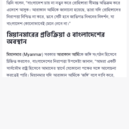
তিনি বলেন, “বাংলাদেশ চায় না নতুন করে রোহিঙ্গারা সীমান্ত অতিক্রম করে
এদেশে আসুক। আরাকান আর্মিকে জানানো হয়েছে, তারা যদি রোহিঙ্গাদের
নিরাপত্তা নিশ্চিত না করে, তবে সেটি হবে জাতিগত নিধনের নিদর্শন, যা
বাংলাদেশ কোনোভাবেই মেনে নেবে না।”
মিয়ানমারের প্রতিক্রিয়া ও বাংলাদেশের
অবস্থান
মিয়ানমার
(
Myanmar
) সরকার
আরাকান আর্মি
কে জঙ্গি সংগঠন হিসেবে
চিহ্নিত করলেও, বাংলাদেশের নিরাপত্তা উপদেষ্টা জানান, “আমরা একটি
সার্বভৌম রাষ্ট্র হিসেবে আমাদের স্বার্থে যেকোনো পক্ষের সঙ্গে আলোচনা
করতেই পারি। মিয়ানমার যদি আরাকান আর্মিকে ‘জঙ্গি’ বলে দাবি করে,
তবুও তারাও তো সংলাপ করছে।”
তিনি আরও বলেন, “সীমান্তের ওপারে এখন আরাকান আর্মির নিয়ন্ত্রণ, ফলে
শান্তিপূর্ণ পরিস্থিতি বজায় রাখতে হলে আমাদের তাদের সঙ্গেই সংলাপে
যেতে হবে। যদি সেখানে মিয়ানমার সেনাবাহিনী নিয়ন্ত্রণ নেয়, তাহলে তাদের
সঙ্গেও আমরা যোগাযোগ রাখব, যেমনটা অতীতে করেছি।”
রোহিঙ্গা নিরাপত্তা ও মানবিক করিডোর নিয়ে