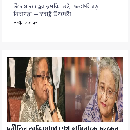
ঈদে ষড়যন্ত্রের হুমকি নেই, জনগণই বড়
নিরাপত্তা — স্বরাষ্ট্র উপদেষ্টা
জাতীয়
,
সারাদেশ
দুর্নীতির অভিযোগে শেখ হাসিনাকে দুদকের