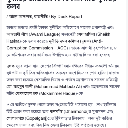
তলব
/
আইন আদালত
,
রাজনীতি
/ By
Desk Report
হাজার হাজার কোটি টাকার দুর্নীতির অভিযোগে সাবেক প্রধানমন্ত্রী এবং
আওয়ামী লীগ
(
Awami League
) সভানেত্রী
শেখ হাসিনা
(
Sheikh
Hasina
)-কে তলব করেছে
দুর্নীতি দমন কমিশন (দুদক)
(
Anti-
Corruption Commission – ACC
)। তাকে আগামী বৃহস্পতিবার, ৮
মে কমিশনের প্রধান কার্যালয়ে উপস্থিত হয়ে বক্তব্য দিতে বলা হয়েছে।
দুদক
সূত্রে জানা যায়, দেশের বিভিন্ন বিমানবন্দরের উন্নয়ন প্রকল্পে অনিয়ম,
লুটপাট ও দুর্নীতির অভিযোগের তদন্তের অংশ হিসেবে শেখ হাসিনা ছাড়াও
তলব করা হয়েছে বেসামরিক বিমান ও পর্যটন মন্ত্রণালয়ের সাবেক প্রতিমন্ত্রী
মো. মাহবুব আলী
(
Mohammad Mahbub Ali
) এবং মন্ত্রণালয়ের সাবেক
সচিব
মোকাম্মেল হক
(
Mokammel Haque
)-কে।
৫ মে তারিখে দুদক থেকে তলব সংক্রান্ত চিঠি পাঠানো হয়। শেখ হাসিনার
চিঠি প্রেরণ করা হয়েছে তার
ধানমন্ডি
(
Dhanmondi
)র সুধাসদন এবং
গোপালগঞ্জ
(
Gopalganj
)ের টুঙ্গিপাড়ার ঠিকানায়। অন্য দুই ব্যক্তির
ক্ষেত্রেও ঢাকা এবং নিজ নিজ জেলা ঠিকানায় চিঠি পাঠানো হয়েছে।