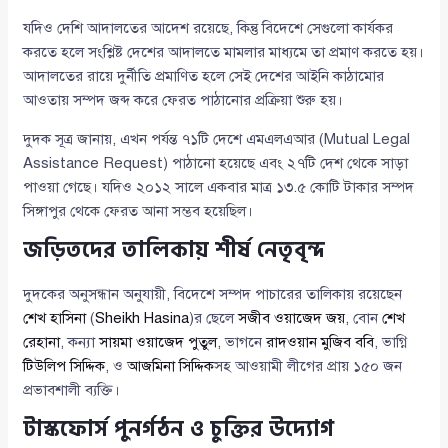
যদিও দেশি আদালতের আদেশ রয়েছে, কিন্তু বিদেশে সেগুলো কার্যকর
করতে হলে সংশ্লিষ্ট দেশের আদালতে মামলার মাধ্যমে তা প্রমাণ করতে হয়।
আদালতের রায়ে দুর্নীতি প্রমাণিত হলে সেই দেশের আইনি কাঠামোর
আওতায় সম্পদ জব্দ করে ফেরত পাঠানোর প্রক্রিয়া শুরু হয়।
দুদক সূত্র জানায়, এখন পর্যন্ত ৭১টি দেশে এমএলএআর (Mutual Legal
Assistance Request) পাঠানো হয়েছে এবং ২৭টি দেশ থেকে সাড়া
পাওয়া গেছে। যদিও ২০১২ সালে একবার মাত্র ১৩.৫ কোটি টাকার সম্পদ
সিঙ্গাপুর থেকে ফেরত আনা সম্ভব হয়েছিল।
জড়িতদের তালিকায় শীর্ষ নেতৃবৃন্দ
দুদকের অনুসন্ধান অনুযায়ী, বিদেশে সম্পদ পাচারের তালিকায় রয়েছেন
শেখ হাসিনা
(
Sheikh Hasina
)র ছেলে
সজীব ওয়াজেদ জয়
, বোন
শেখ
রেহানা
, কন্যা
সায়মা ওয়াজেদ পুতুল
, ভাগনে
রাদওয়ান মুজিব ববি
, ভাগ্নি
টিউলিপ সিদ্দিক
, ও
আজমিনা সিদ্দিক
সহ আওয়ামী লীগের প্রায় ১৫০ জন
প্রভাবশালী ব্যক্তি।
টাস্কফোর্স পুনর্গঠন ও চুক্তির উদ্যোগ