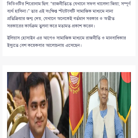
ভিডিওটির শিরোনাম ছিল: “রাজনীতিতে যেখানে সফল খালেদা জিয়া; সম্পূর্ণ
ব্যর্থ হাসিনা।” তার এই সংক্ষিপ্ত স্ট্যাটাসটি সামাজিক মাধ্যমে নানা
প্রতিক্রিয়ার জন্ম দেয়, যেখানে অনেকেই বর্তমান সরকার ও অতীত
সরকারের কার্যক্রম তুলনা করে মতামত প্রকাশ করেন।
ইলিয়াস হোসাইন এর আগেও সামাজিক মাধ্যমে রাজনীতি ও মানবাধিকার
ইস্যুতে বেশ কয়েকবার আলোচনায় এসেছেন।