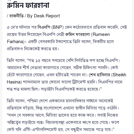
রুমিন ফারহানা
/
রাজনীতি
/ By
Desk Report
৫ মে’র ঘটনার পর
বিএনপি
(
BNP
) কেন কঠোরভাবে প্রতিবাদ করেনি, সেই
প্রশ্নের উত্তর দিয়েছেন বিএনপি নেত্রী
রুমিন ফারহানা
(
Rumeen
Farhana
)। একটি বেসরকারি টকশোতে তিনি বলেন, ভিকটিম হলে
প্রতিবাদও নিজেকেই করতে হয়।
তিনি বলেন, “গত ১৫ বছরে সবচেয়ে বেশি নির্যাতিত দল হচ্ছে বিএনপি।
আমাদের শীর্ষ নেতারা কারাগারে গেছেন, সঠিক চিকিৎসা পাননি। কেউ
হেঁটে কারাগারে গেছেন, এখন হাঁটতেই পারেন না।
শেখ হাসিনার
(
Sheikh
Hasina
) শাসনামলে তার কোনো ভালো ট্রিটমেন্ট হয়নি। বিএনপির নামে
শত শত মামলা ছিল। লড়াইটা বিএনপিকেই করতে হয়েছে।”
তিনি বলেন, পশ্চিমা দেশে একজনের মানবাধিকার লঙ্ঘনে অনেকেই
প্রতিবাদে দাঁড়ায়, কিন্তু বাংলাদেশে এখনো স্বাধীন মিডিয়া গড়ে ওঠেনি।
“যখন যে সরকার আসে, মিডিয়া তাদের হয়ে কাজ করে। সবাই নিজের
অস্তিত্বের লড়াইয়ে ব্যস্ত। বিচারব্যবস্থা একেবারে ধ্বংস হয়ে গেছে। ফলে
কেউ যদি এন্টি-এস্টাবলিশমেন্ট হয়, সে বন্ধুহীন সমাজে পড়ে যায়।”