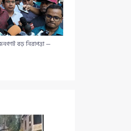
 জনগণই বড় নিরাপত্তা —