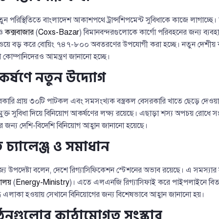
তুন পরিস্থিতিতে বাংলাদেশ আকাশপথে ট্রান্সশিপমেন্ট সুবিধাকে কাজে লাগাচ্ছে।
 ও
কক্সবাজার
(
Coxs-Bazar
) বিমানবন্দরগুলোকে কার্গো পরিবহনের জন্য ব্যব
নওয়ে বড় করে বোয়িং ৭৪৭-৮০০ অবতরণের উপযোগী করা হচ্ছে। নতুন দেশীয় ক
কোম্পানিদেরও আমন্ত্রণ জানানো হচ্ছে।
্ষণে নতুন উদ্যোগ
কারি প্রায় ৩০টি পাটকল এবং সমসংখ্যক বস্ত্রকল বেসরকারি খাতে ছেড়ে দেওয়া
্ত সুবিধা দিয়ে বিনিয়োগ আকর্ষণের লক্ষ্য রয়েছে। এছাড়া শস্য অপচয় রোধে সংরক
 জন্য দেশি-বিদেশি বিনিয়োগ আহ্বান জানানো হয়েছে।
ে চ্যালেঞ্জ ও সমাধান
িজ্য উপদেষ্টা বলেন, দেশে রিগ্যাসিফিকেশন স্টেশনের অভাব রয়েছে। এ সমস্যা
রণালয়
(
Energy-Ministry
)। এতে এলএনজি রিগ্যাসিফাই করে পাইপলাইনে বিতর
দ্ধ এলাকা হওয়ায় সেখানে বিনিয়োগের জন্য বিশেষভাবে আহ্বান জানানো হয়।
গঠনগুলোর কাঠামোগত সংস্কার