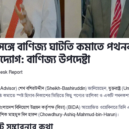
্রের সঙ্গে বাণিজ্য ঘাটতি কমাতে পথ
দ্যোগ: বাণিজ্য উপদেষ্টা
esk Report
Advisor
)
শেখ বশিরউদ্দীন
(
Sheikh-Bashiruddin
) জানিয়েছেন,
যুক্তরাষ্ট্র
(
Un
ি কমাতে স্পষ্ট হিসাব-নিকাশের ভিত্তিতে কিছু পণ্যের তালিকা ও একটি পথনকশা 
াংলাদেশ বিনিয়োগ উন্নয়ন কর্তৃপক্ষ (বিডা)
(
BIDA
) আয়োজিত ওয়েবিনারে তিনি এ
শিক মাহমুদ বিন হারুন
(
Chowdhury-Ashiq-Mahmud-bin-Harun
)।
্টে সম্ভাবনার কথা