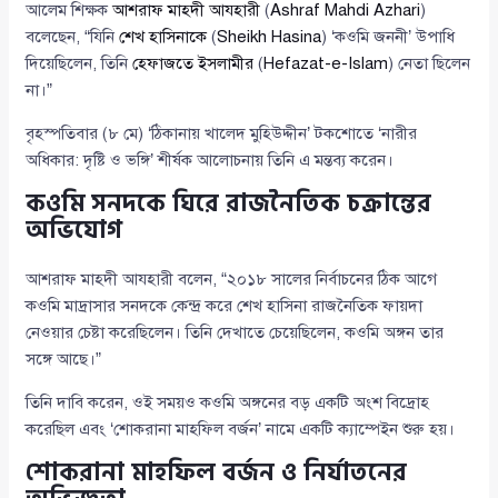
আলেম শিক্ষক
আশরাফ মাহদী আযহারী
(
Ashraf Mahdi Azhari
)
বলেছেন, “যিনি
শেখ হাসিনাকে
(
Sheikh Hasina
) ‘কওমি জননী’ উপাধি
দিয়েছিলেন, তিনি
হেফাজতে ইসলামীর
(
Hefazat-e-Islam
) নেতা ছিলেন
না।”
বৃহস্পতিবার (৮ মে) ‘ঠিকানায় খালেদ মুহিউদ্দীন’ টকশোতে ‘নারীর
অধিকার: দৃষ্টি ও ভঙ্গি’ শীর্ষক আলোচনায় তিনি এ মন্তব্য করেন।
কওমি সনদকে ঘিরে রাজনৈতিক চক্রান্তের
অভিযোগ
আশরাফ মাহদী আযহারী বলেন, “২০১৮ সালের নির্বাচনের ঠিক আগে
কওমি মাদ্রাসার সনদকে কেন্দ্র করে শেখ হাসিনা রাজনৈতিক ফায়দা
নেওয়ার চেষ্টা করেছিলেন। তিনি দেখাতে চেয়েছিলেন, কওমি অঙ্গন তার
সঙ্গে আছে।”
তিনি দাবি করেন, ওই সময়ও কওমি অঙ্গনের বড় একটি অংশ বিদ্রোহ
করেছিল এবং ‘শোকরানা মাহফিল বর্জন’ নামে একটি ক্যাম্পেইন শুরু হয়।
শোকরানা মাহফিল বর্জন ও নির্যাতনের