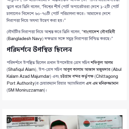
তুলে ধরে তিনি বলেন, “বিশ্বের শীর্ষ পোর্ট অপারেটররা দেশে ১-২টি পোর্ট
চালালেও বিদেশে ৬০-৭০টি পোর্ট পরিচালনা করে। আমাদের দেশে
নিরাপত্তা নিয়ে অযথা উদ্বেগ করা হয়।”
নৌঘাঁটির নিরাপত্তা নিয়ে আশ্বস্ত করে তিনি বলেন, “
বাংলাদেশ নৌবাহিনী
(
Bangladesh Navy
) দক্ষতার সঙ্গে সমুদ্র নিরাপত্তা নিশ্চিত করছে।”
পরিদর্শনে উপস্থিত ছিলেন
পরিদর্শনে উপস্থিত ছিলেন প্রধান উপদেষ্টার প্রেস সচিব
শফিকুল আলম
(
Shafiqul Alam
), উপ-প্রেস সচিব
আবুল কালাম আজাদ মজুমদার
(
Abul
Kalam Azad Majumdar
) এবং
চট্টগ্রাম বন্দর কর্তৃপক্ষ
(
Chittagong
Port Authority
)র চেয়ারম্যান রিয়ার অ্যাডমিরাল
এস এম মনিরুজ্জামান
(
SM Moniruzzaman
)।