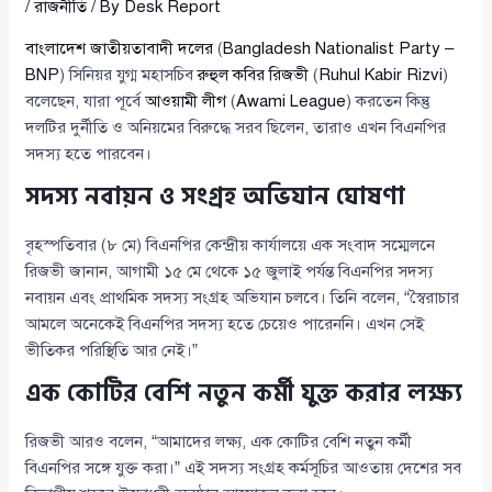
/
রাজনীতি
/ By
Desk Report
বাংলাদেশ জাতীয়তাবাদী দলের
(
Bangladesh Nationalist Party –
BNP
) সিনিয়র যুগ্ম মহাসচিব
রুহুল কবির রিজভী
(
Ruhul Kabir Rizvi
)
বলেছেন, যারা পূর্বে
আওয়ামী লীগ
(
Awami League
) করতেন কিন্তু
দলটির দুর্নীতি ও অনিয়মের বিরুদ্ধে সরব ছিলেন, তারাও এখন বিএনপির
সদস্য হতে পারবেন।
সদস্য নবায়ন ও সংগ্রহ অভিযান ঘোষণা
বৃহস্পতিবার (৮ মে) বিএনপির কেন্দ্রীয় কার্যালয়ে এক সংবাদ সম্মেলনে
রিজভী জানান, আগামী ১৫ মে থেকে ১৫ জুলাই পর্যন্ত বিএনপির সদস্য
নবায়ন এবং প্রাথমিক সদস্য সংগ্রহ অভিযান চলবে। তিনি বলেন, “স্বৈরাচার
আমলে অনেকেই বিএনপির সদস্য হতে চেয়েও পারেননি। এখন সেই
ভীতিকর পরিস্থিতি আর নেই।”
এক কোটির বেশি নতুন কর্মী যুক্ত করার লক্ষ্য
রিজভী আরও বলেন, “আমাদের লক্ষ্য, এক কোটির বেশি নতুন কর্মী
বিএনপির সঙ্গে যুক্ত করা।” এই সদস্য সংগ্রহ কর্মসূচির আওতায় দেশের সব