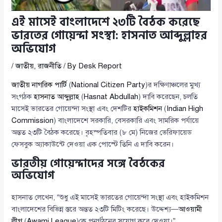
এই মাসেই বাংলাদেশে ২৩টি বৈঠক করেছে
ভারতের গোয়েন্দা সংস্থা: হাসনাত আব্দুল্লাহর
অভিযোগ
/
জাতীয়
,
রাজনীতি
/ By
Desk Report
জাতীয় নাগরিক পার্টি
(
National Citizen Party
)র দক্ষিণাঞ্চলের মুখ্য
সংগঠক
হাসনাত আব্দুল্লাহ
(
Hasnat Abdullah
) দাবি করেছেন, চলতি
মাসেই ভারতের গোয়েন্দা সংস্থা এবং দেশটির
হাইকমিশন
(
Indian High
Commission
) বাংলাদেশে সরকারি, বেসরকারি এবং সামরিক পর্যায়ে
অন্তত ২৩টি বৈঠক করেছে। বৃহস্পতিবার (৮ মে) নিজের ভেরিফায়েড
ফেসবুক অ্যাকাউন্টে দেওয়া এক পোস্টে তিনি এ দাবি করেন।
ভারতীয় গোয়েন্দাদের সঙ্গে বৈঠকের
অভিযোগ
হাসনাত লেখেন, “শুধু এই মাসেই ভারতের গোয়েন্দা সংস্থা এবং হাইকমিশন
বাংলাদেশের বিভিন্ন স্তরে অন্তত ২৩টি মিটিং করেছে। উদ্দেশ্য—
আওয়ামী
লীগ
(
Awami League
)কে পুনর্গঠনের সুযোগ করে দেওয়া।”