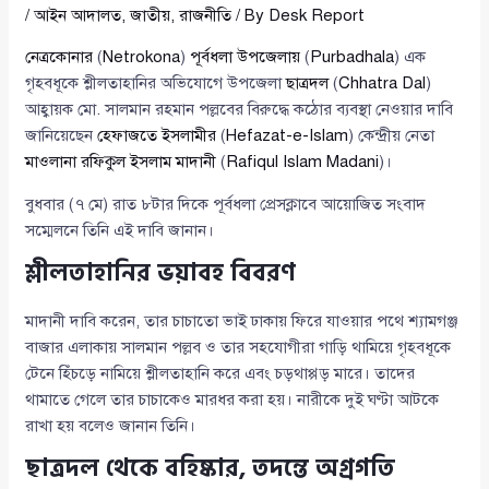
/
আইন আদালত
,
জাতীয়
,
রাজনীতি
/ By
Desk Report
নেত্রকোনার
(
Netrokona
)
পূর্বধলা উপজেলায়
(
Purbadhala
) এক
গৃহবধূকে শ্লীলতাহানির অভিযোগে উপজেলা
ছাত্রদল
(
Chhatra Dal
)
আহ্বায়ক মো. সালমান রহমান পল্লবের বিরুদ্ধে কঠোর ব্যবস্থা নেওয়ার দাবি
জানিয়েছেন
হেফাজতে ইসলামীর
(
Hefazat-e-Islam
) কেন্দ্রীয় নেতা
মাওলানা রফিকুল ইসলাম মাদানী
(
Rafiqul Islam Madani
)।
বুধবার (৭ মে) রাত ৮টার দিকে পূর্বধলা প্রেসক্লাবে আয়োজিত সংবাদ
সম্মেলনে তিনি এই দাবি জানান।
শ্লীলতাহানির ভয়াবহ বিবরণ
মাদানী দাবি করেন, তার চাচাতো ভাই ঢাকায় ফিরে যাওয়ার পথে শ্যামগঞ্জ
বাজার এলাকায় সালমান পল্লব ও তার সহযোগীরা গাড়ি থামিয়ে গৃহবধূকে
টেনে হিঁচড়ে নামিয়ে শ্লীলতাহানি করে এবং চড়থাপ্পড় মারে। তাদের
থামাতে গেলে তার চাচাকেও মারধর করা হয়। নারীকে দুই ঘণ্টা আটকে
রাখা হয় বলেও জানান তিনি।
ছাত্রদল থেকে বহিষ্কার, তদন্তে অগ্রগতি