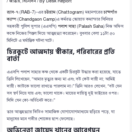
/
জাতীয়
,
বিনোদন
/ By
Desk Report
র‍্যাব-৭
(
RAB-7
)–এর
চট্টগ্রাম
(
Chattogram
) মহানগরের
চান্দগাঁও
ক্যাম্প
(
Chandgaon Camp
)এ কর্মরত স্কোয়াড কমান্ডার সিনিয়র
সহকারী পুলিশ সুপার (এএসপি)
পলাশ সাহা
(
Palash Saha
) নিজ অফিস
কক্ষে নিজের পিস্তল দিয়ে আত্মহত্যা করেছেন। বুধবার বেলা ১১টা ৫০
মিনিটে এ মর্মান্তিক ঘটনা ঘটে।
চিরকুটে আত্মদায় স্বীকার, পরিবারের প্রতি
বার্তা
এএসপি পলাশ সাহার কক্ষ থেকে একটি চিরকুট উদ্ধার করা হয়েছে, যাতে
তিনি লিখেছেন, “আমার মৃত্যুর জন্য মা এবং বউ কেউ দায়ী না; আমিই
দায়ী। কাউকে ভালো রাখতে পারলাম না।” তিনি আরও লেখেন, “বউ যেন
সব স্বর্ণ নিয়ে যায় এবং ভালো থাকে। মায়ের দায়িত্ব দুই ভাইয়ের ওপর।
দিদি যেন কো-অর্ডিনেট করে।”
তার আত্মহত্যার ভিডিও সামাজিক যোগাযোগমাধ্যমে ছড়িয়ে পড়ে, যা
মানুষের মনে গভীর শোকের ছাপ ফেলেছে।
অভিনেতা জায়েদ খানের আবেগঘন