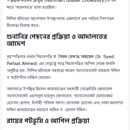
ও
হুম্মাম কাদের চৌধুরী
(
Hummam Quader Chowdhury
)কে গুম
করে ‘আয়নাঘরে’ রাখা হয়েছিল।
শিশির মনিরের আবেগঘন উপস্থাপনায় এজলাসে এক পর্যায়ে পিনপতন
নীরবতা বিরাজ করে।
শুনানির পেছনের প্রক্রিয়া ও আদালতের
আদেশ
বৃহস্পতিবার প্রধান বিচারপতি
ড. সৈয়দ রেফাত আহমেদ
(
Dr. Syed
Refaat Ahmed
) এর নেতৃত্বে সাত বিচারপতির আপিল বেঞ্চে শুনানি
অনুষ্ঠিত হয়। শিশির মনিরকে সহায়তা করেন অ্যাডভোকেট রায়হান উদ্দিন
ও ব্যারিস্টার নাজিব মোমেন।
আদালতে উপস্থিত ছিলেন জামায়াতের সহকারী সেক্রেটারি জেনারেল
অ্যাডভোকেট এহসানুল মাহবুব জোবায়ের, অ্যাডভোকেট মোয়াজ্জেম
হোসেন হেলাল, নির্বাহী পরিষদ সদস্য মোবারক হোসেন এবং ঢাকা মহানগর
দক্ষিণ জামায়াতের নায়েবে আমির ড. হেলাল উদ্দিন।
রায়ের পটভূমি ও আপিল প্রক্রিয়া