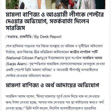
মামলা বাণিজ্য ও আওয়ামী লীগকে শেল্টার
দেওয়ার অভিযোগ, সতর্কবার্তা দিলেন
সারজিস
/
মতামত
,
রাজনীতি
/ By
Desk Report
শেখ হাসিনার পতনের পর বিচার ব্যবস্থায় যে অনিয়ম ও দুর্নীতির অভিযোগ
উঠেছে, তার বিরুদ্ধে তীব্র প্রতিক্রিয়া জানিয়েছেন
জাতীয় নাগরিক পার্টি
(
National Citizen Party
)র উত্তরাঞ্চলের মুখ্য সংগঠক
সারজিস আলম
(
Sarjis Alam
)। বৃহস্পতিবার সামাজিক যোগাযোগমাধ্যম ফেসবুকে দেওয়া
একটি পোস্টে তিনি ‘মামলা বাণিজ্য’ ও আওয়ামী লীগপন্থি অপরাধীদের
শেল্টার দেওয়ার অভিযোগ করেন।
মামলা বাণিজ্য ও অর্থ আদায়ের অভিযোগ
সারজিস আলম বলেন, “মিথ্যা মামলার পূর্বে ফোন দিয়ে নাম না দেওয়ার
জন্য টাকা নেওয়া হচ্ছে, আবার নাম দেওয়ার পর তা কাটানোর জন্যও অর্থ
নেওয়া হচ্ছে।” তিনি দাবি করেন, নির্দোষ ব্যবসায়ীদেরকেও হয়রানির