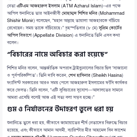
নেতা
এটিএম আজহারুল ইসলাম
(
ATM Azharul Islam
)–এর পক্ষে
আপিল শুনানিতে তার আইনজীবী
মোহাম্মদ শিশির মনির
(
Mohammad
Shishir Monir
) বলেছেন, “মহান আল্লাহ তায়ালা আজহারকে বাঁচিয়ে
রেখেছেন। সময় তাকে বাঁচিয়েছে।” বৃহস্পতিবার (৮ মে)
সুপ্রিম কোর্টের
আপিল বিভাগে
(
Appellate Division
) এ শুনানিতে তিনি এসব কথা
বলেন।
“বিচারের নামে অবিচার করা হয়েছে”
শিশির মনির বলেন, আন্তর্জাতিক অপরাধ ট্রাইব্যুনালের বিচার ছিল ‘সাজানো
ও পূর্বপরিকল্পিত’। তিনি দাবি করেন,
শেখ হাসিনার
(
Sheikh Hasina
)
ফ্যাসিস্ট সরকারের আরও সময় পেলে আজহারুল ইসলামের ফাঁসি কার্যকর
করে ফেলত। তিনি বলেন, “এটি সুবিচারের সুযোগ—আদালতের সামনে
আমরা এসেছি বলেই আজ এই সত্য বলা সম্ভব হচ্ছে।”
গুম ও নির্যাতনের উদাহরণ তুলে ধরা হয়
শুনানিতে তুলে ধরা হয়, কীভাবে জামায়াতের শীর্ষ নেতাদের বিরুদ্ধে বিচার
হয়েছে, এবং কীভাবে আমান আযমী, ব্যারিস্টার মীর আহমেদ বিন কাশেম