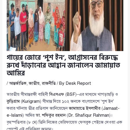
গায়ের জোরে ‘পুশ ইন’, আগ্রাসনের বিরুদ্ধে
রুখে দাঁড়ানোর আহ্বান জানালেন জামায়াত
আমির
/
আন্তর্জাতিক
,
জাতীয়
,
রাজনীতি
/ By
Desk Report
ভারতীয় সীমান্তরক্ষী বাহিনী
বিএসএফ
(
BSF
)–এর মাধ্যমে খাগড়াছড়ি ও
কুড়িগ্রাম
(
Kurigram
) সীমান্ত দিয়ে ১০২ জনকে বাংলাদেশে ‘পুশ ইন’
করার ঘটনায় তীব্র প্রতিবাদ জানিয়েছেন
জামায়াতে ইসলামীর
(
Jamaat-
e-Islami
) আমির
ডা. শফিকুর রহমান
(
Dr. Shafiqur Rahman
)।
বৃহস্পতিবার (৮ মে) তিনি নিজের ভেরিফায়েড ফেসবুক পেইজে দেওয়া এক
পোস্টে এই প্রতিক্রিয়া জানান।