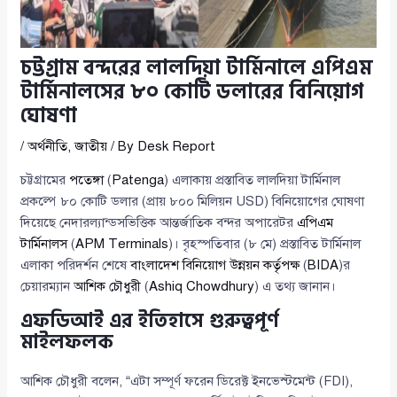
চট্টগ্রাম বন্দরের লালদিয়া টার্মিনালে এপিএম
টার্মিনালসের ৮০ কোটি ডলারের বিনিয়োগ
ঘোষণা
/
অর্থনীতি
,
জাতীয়
/ By
Desk Report
চট্টগ্রামের
পতেঙ্গা
(
Patenga
) এলাকায় প্রস্তাবিত লালদিয়া টার্মিনাল
প্রকল্পে ৮০ কোটি ডলার (প্রায় ৮০০ মিলিয়ন USD) বিনিয়োগের ঘোষণা
দিয়েছে নেদারল্যান্ডসভিত্তিক আন্তর্জাতিক বন্দর অপারেটর
এপিএম
টার্মিনালস
(
APM Terminals
)। বৃহস্পতিবার (৮ মে) প্রস্তাবিত টার্মিনাল
এলাকা পরিদর্শন শেষে
বাংলাদেশ বিনিয়োগ উন্নয়ন কর্তৃপক্ষ
(
BIDA
)র
চেয়ারম্যান
আশিক চৌধুরী
(
Ashiq Chowdhury
) এ তথ্য জানান।
এফডিআই এর ইতিহাসে গুরুত্বপূর্ণ
মাইলফলক
আশিক চৌধুরী বলেন, “এটা সম্পূর্ণ ফরেন ডিরেক্ট ইনভেস্টমেন্ট (FDI),