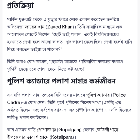
প্রতিক্রিয়া
মার্কিন যুক্তরাষ্ট্র থেকে এ মৃত্যুর খবরে শোক প্রকাশ করেছেন জনপ্রিয়
অভিনেতা
জায়েদ খান
(
Zayed Khan
)। তিনি সামাজিক মাধ্যমে এক
আবেগঘন পোস্টে লিখেন, “ছোট ভাই পলাশ। একই বিশ্ববিদ্যালয়ের
হওয়াতে দেখা হলে ভালো লাগত। খুব ভালো ছেলে ছিল। দেখা হলেই হাসি
দিয়ে বলতেন ভাইয়া চা খাবেন?”
তিনি আরও যোগ করেন, “ছেলেটা আজকে পারিবারিক কলহের কারণে
পৃথিবী ছেড়ে চলে গেল। মেনে নিতে কষ্ট হচ্ছে!”
পুলিশ ক্যাডারে পলাশ সাহার কর্মজীবন
এএসপি পলাশ সাহা ৩৭তম বিসিএসের মাধ্যমে
পুলিশ ক্যাডার
(
Police
Cadre
)-এ যোগ দেন। তিনি পূর্বে পুলিশের বিশেষ শাখা (এসবি)-তে
কর্মরত ছিলেন এবং সর্বশেষ র‍্যাব-৭–এর চান্দগাঁও ক্যাম্পে এএসপি হিসেবে
দায়িত্ব পালন করছিলেন।
তার গ্রামের বাড়ি
গোপালগঞ্জ
(
Gopalganj
) জেলার
কোটালীপাড়া
উপজেলার তারাশি গ্রামে
(
Kotalipara
)।