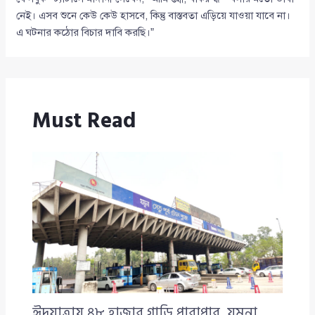
নেই। এসব শুনে কেউ কেউ হাসবে, কিন্তু বাস্তবতা এড়িয়ে যাওয়া যাবে না।
এ ঘটনার কঠোর বিচার দাবি করছি।”
Must Read
ঈদযাত্রায় ৪৮ হাজার গাড়ি পারাপার, যমুনা