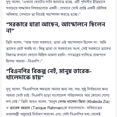
দুদু বলেন, “এখনো ভোটের দাবি জানাতে হচ্ছে, এটি পৃথিবীর ইতিহাসে
সবচেয়ে লজ্জাকর বিষয়গুলোর একটি। যেখানে ভোট প্রাপ্তি একটি মৌলিক
অধিকার, সেখানে তা নিয়েই আন্দোলন করতে হচ্ছে।”
“সরকারে যারা আছেন, আন্দোলনে ছিলেন
না”
তিনি বলেন, “আজ যারা সরকারে, তারা এই আন্দোলনে ছিলেন না। আমি
তাদের ছোট করছি না। কিন্তু তারা যে সরকারের অংশ, সেই সরকারে তাদের
বিরুদ্ধে কখনো কোনো মিছিল-মামলা হয়নি। গণতন্ত্রের দাবিতে রাজপথে
ছিলাম আমরা—বিএনপি।”
“বিএনপির বিকল্প নেই, মানুষ তারেক-
খালেদাকে চায়”
দুদু বলেন, “বিএনপিকে ক্ষমতায় আনার জন্য নয়, বরং সুষ্ঠু নির্বাচনের জন্য
আমরা ভোট চাই। বিএনপি ছাড়া বাংলাদেশ পরিচালনার আর কোনো যোগ্য
দল নেই।” তিনি আরও বলেন, “মানুষ
বেগম খালেদা জিয়া
(
Khaleda Zia
)
ও
তারেক রহমান
(
Tarique Rahman
)কে ভালোবাসে। ভবিষ্যতের
প্রধানমন্ত্রী আল্লাহই নির্ধারণ করবেন এবং সেটা বিএনপির মধ্য থেকেই