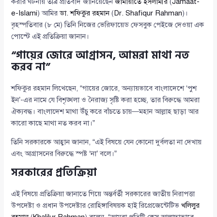
করার ঘটনায় তীব্র প্রতিবাদ জানিয়েছেন
জামায়াতে ইসলামীর
(
Jamaat-
e-Islami
) আমির
ডা. শফিকুর রহমান
(
Dr. Shafiqur Rahman
)।
বৃহস্পতিবার (৮ মে) তিনি নিজের ভেরিফায়েড ফেসবুক পেইজে দেওয়া এক
পোস্টে এই প্রতিক্রিয়া জানান।
“গায়ের জোরে আগ্রাসন, আমরা মাথা নত
করব না”
শফিকুর রহমান লিখেছেন, “গায়ের জোরে, অন্যায়ভাবে বাংলাদেশে ‘পুশ
ইন’-এর নামে যে বিশৃঙ্খলা ও নৈরাজ্য সৃষ্টি করা হচ্ছে, তার বিরুদ্ধে আমরা
ঐক্যবদ্ধ। বাংলাদেশ মাথা উঁচু করে বাঁচতে চায়—মহান আল্লাহ ছাড়া আর
কারো কাছে মাথা নত করব না।”
তিনি সরকারকে আহ্বান জানান, “এই বিষয়ে যেন কোনো দুর্বলতা না দেখায়
এবং আগ্রাসনের বিরুদ্ধে স্পষ্ট ‘না’ বলে।”
সরকারের প্রতিক্রিয়া
এই বিষয়ে প্রতিক্রিয়া জানাতে গিয়ে অন্তর্বর্তী সরকারের জাতীয় নিরাপত্তা
উপদেষ্টা ও প্রধান উপদেষ্টার রোহিঙ্গাবিষয়ক হাই রিপ্রেজেন্টেটিভ
খলিলুর