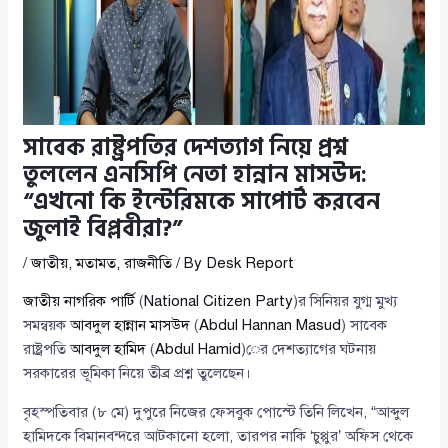
সাবেক রাষ্ট্রপতির দেশত্যাগ নিয়ে প্রশ্ন
তুললেন এনসিপি নেতা হান্নান মাসউদ:
“এখনো কি ইন্টেরিমকে সাপোর্ট করবেন
জুলাই বিপ্লবীরা?”
/
জাতীয়
,
মতামত
,
রাজনীতি
/ By
Desk Report
জাতীয় নাগরিক পার্টি
(
National Citizen Party
)র সিনিয়র যুগ্ম মুখ্য
সমন্বয়ক
আবদুল হান্নান মাসউদ
(
Abdul Hannan Masud
) সাবেক
রাষ্ট্রপতি
আবদুল হামিদ
(
Abdul Hamid
)ের দেশত্যাগের ঘটনায়
সরকারের ভূমিকা নিয়ে তীব্র প্রশ্ন তুলেছেন।
বৃহস্পতিবার (৮ মে) দুপুরে নিজের ফেসবুক পোস্টে তিনি লিখেন, “আব্দুল
হামিদকে বিমানবন্দরে আটকানো হলো, তারপর নাকি ‘চুপ্পুর’ অফিস থেকে