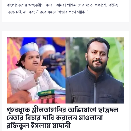
বাংলাদেশের অভ্যন্তরীণ বিষয়। আমরা পশ্চিমাদের মতো প্রকাশ্যে বক্তব্য
দিতে চাই না, বরং নীরবে সহযোগিতার পথে থাকি।”
গৃহবধূকে শ্লীলতাহানির অভিযোগে ছাত্রদল
নেতার বিচার দাবি করলেন মাওলানা
রফিকুল ইসলাম মাদানী