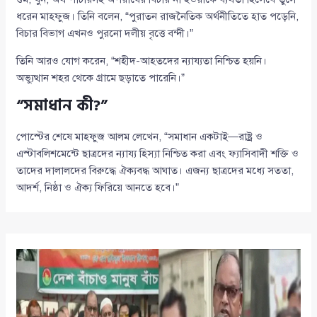
ধরেন মাহফুজ। তিনি বলেন, “পুরাতন রাজনৈতিক অর্থনীতিতে হাত পড়েনি,
বিচার বিভাগ এখনও পুরনো দলীয় বৃত্তে বন্দী।”
তিনি আরও যোগ করেন, “শহীদ-আহতদের ন্যায্যতা নিশ্চিত হয়নি।
অভ্যুত্থান শহর থেকে গ্রামে ছড়াতে পারেনি।”
“সমাধান কী?”
পোস্টের শেষে মাহফুজ আলম লেখেন, “সমাধান একটাই—রাষ্ট্র ও
এস্টাবলিশমেন্টে ছাত্রদের ন্যায্য হিস্যা নিশ্চিত করা এবং ফ্যাসিবাদী শক্তি ও
তাদের দালালদের বিরুদ্ধে ঐক্যবদ্ধ আঘাত। এজন্য ছাত্রদের মধ্যে সততা,
আদর্শ, নিষ্ঠা ও ঐক্য ফিরিয়ে আনতে হবে।”