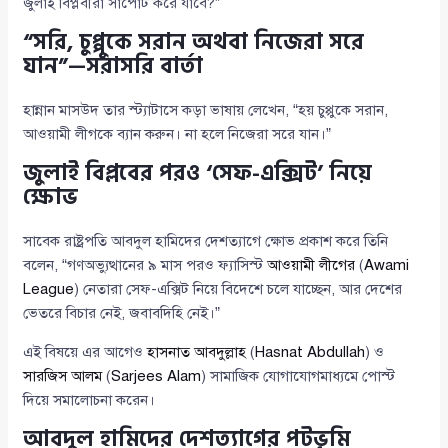
জুলাই বিপ্লবীরা সাপোর্ট করে যাবে?”
“সরি, চুপ্পুকে সরান অথবা নিজেরা সরে
যান”—সরাসরি বার্তা
হান্নান মাসউদ তার স্ট্যাটাসে কড়া ভাষায় লেখেন, “হয় চুপ্পুকে সরান,
আওয়ামী লীগকে ব্যান করুন। না হলে নিজেরা সরে যান।”
জুলাই বিপ্লবের পরও ‘সেফ-এক্সিট’ নিয়ে
ক্ষোভ
সাবেক রাষ্ট্রপতি আবদুল হামিদের দেশত্যাগে ক্ষোভ প্রকাশ করে তিনি
বলেন, “গণঅভ্যুত্থানের ৯ মাস পরও ফ্যাসিস্ট
আওয়ামী লীগের
(
Awami
League
) নেতারা সেফ-এক্সিট নিয়ে বিদেশে চলে যাচ্ছেন, আর দেশের
ভেতরে বিচার নেই, জবাবদিহি নেই।”
এই বিষয়ে এর আগেও
হাসনাত আবদুল্লাহ
(
Hasnat Abdullah
) ও
সারজিস আলম
(
Sarjees Alam
) সামাজিক যোগাযোগমাধ্যমে পোস্ট
দিয়ে সমালোচনা করেন।
আবদুল হামিদের দেশত্যাগের পটভূমি