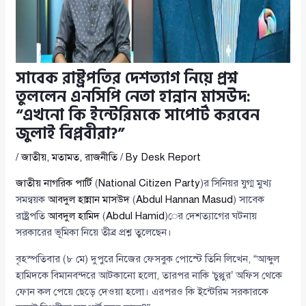
সাবেক রাষ্ট্রপতির দেশত্যাগ নিয়ে প্রশ্ন
তুললেন এনসিপি নেতা হান্নান মাসউদ:
“এখনো কি ইন্টেরিমকে সাপোর্ট করবেন
জুলাই বিপ্লবীরা?”
/
জাতীয়
,
মতামত
,
রাজনীতি
/ By
Desk Report
জাতীয় নাগরিক পার্টি
(
National Citizen Party
)র সিনিয়র যুগ্ম মুখ্য
সমন্বয়ক
আবদুল হান্নান মাসউদ
(
Abdul Hannan Masud
) সাবেক
রাষ্ট্রপতি
আবদুল হামিদ
(
Abdul Hamid
)ের দেশত্যাগের ঘটনায়
সরকারের ভূমিকা নিয়ে তীব্র প্রশ্ন তুলেছেন।
বৃহস্পতিবার (৮ মে) দুপুরে নিজের ফেসবুক পোস্টে তিনি লিখেন, “আব্দুল
হামিদকে বিমানবন্দরে আটকানো হলো, তারপর নাকি ‘চুপ্পুর’ অফিস থেকে
ফোন কল পেয়ে ছেড়ে দেওয়া হলো। এরপরও কি ইন্টেরিম সরকারকে