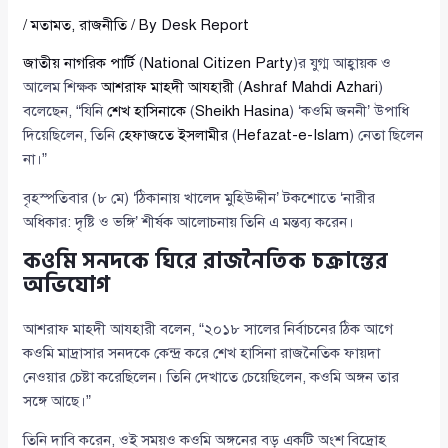
/
মতামত
,
রাজনীতি
/ By
Desk Report
জাতীয় নাগরিক পার্টি
(
National Citizen Party
)র যুগ্ম আহ্বায়ক ও
আলেম শিক্ষক
আশরাফ মাহদী আযহারী
(
Ashraf Mahdi Azhari
)
বলেছেন, “যিনি
শেখ হাসিনাকে
(
Sheikh Hasina
) ‘কওমি জননী’ উপাধি
দিয়েছিলেন, তিনি
হেফাজতে ইসলামীর
(
Hefazat-e-Islam
) নেতা ছিলেন
না।”
বৃহস্পতিবার (৮ মে) ‘ঠিকানায় খালেদ মুহিউদ্দীন’ টকশোতে ‘নারীর
অধিকার: দৃষ্টি ও ভঙ্গি’ শীর্ষক আলোচনায় তিনি এ মন্তব্য করেন।
কওমি সনদকে ঘিরে রাজনৈতিক চক্রান্তের
অভিযোগ
আশরাফ মাহদী আযহারী বলেন, “২০১৮ সালের নির্বাচনের ঠিক আগে
কওমি মাদ্রাসার সনদকে কেন্দ্র করে শেখ হাসিনা রাজনৈতিক ফায়দা
নেওয়ার চেষ্টা করেছিলেন। তিনি দেখাতে চেয়েছিলেন, কওমি অঙ্গন তার
সঙ্গে আছে।”
তিনি দাবি করেন, ওই সময়ও কওমি অঙ্গনের বড় একটি অংশ বিদ্রোহ