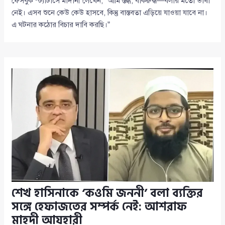
ফেসবুক স্ট্যাটাসে মাদানী লেখেন, “আমি স্তব্ধ, বাকরুদ্ধ—বলার মতো ভাষা
নেই। এসব শুনে কেউ কেউ হাসবে, কিন্তু বাস্তবতা এড়িয়ে যাওয়া যাবে না।
এ ঘটনার কঠোর বিচার দাবি করছি।”
শেখ হাসিনাকে ‘কওমি জননী’ বলা ব্যক্তির
সঙ্গে হেফাজতের সম্পর্ক নেই: আশরাফ
মাহদী আযহারী