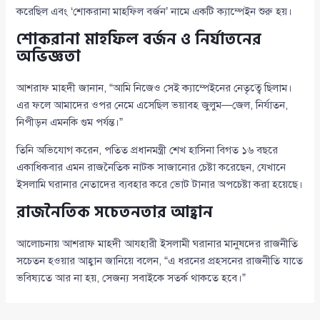
করেছিল এবং ‘শোকরানা মাহফিল বর্জন’ নামে একটি ক্যাম্পেইন শুরু হয়।
শোকরানা মাহফিল বর্জন ও নির্যাতনের
অভিজ্ঞতা
আশরাফ মাহদী জানান, “আমি নিজেও সেই ক্যাম্পেইনের নেতৃত্বে ছিলাম।
এর ফলে আমাদের ওপর নেমে এসেছিল ভয়াবহ জুলুম—জেল, নির্যাতন,
নিপীড়ন এমনকি গুম পর্যন্ত।”
তিনি অভিযোগ করেন, পতিত প্রধানমন্ত্রী শেখ হাসিনা বিগত ১৬ বছরে
একাধিকবার এমন রাজনৈতিক নাটক সাজানোর চেষ্টা করেছেন, যেখানে
ইসলামি ঘরানার নেতাদের ব্যবহার করে ভোট টানার অপচেষ্টা করা হয়েছে।
রাজনৈতিক সচেতনতার আহ্বান
আলোচনায় আশরাফ মাহদী আযহারী ইসলামী ঘরানার মানুষদের রাজনীতি
সচেতন হওয়ার আহ্বান জানিয়ে বলেন, “এ ধরনের প্রহসনের রাজনীতি যাতে
ভবিষ্যতে আর না হয়, সেজন্য সবাইকে সতর্ক থাকতে হবে।”