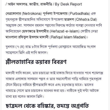
/
আইন আদালত
,
জাতীয়
,
রাজনীতি
/ By
Desk Report
নেত্রকোনার
(
Netrokona
)
পূর্বধলা উপজেলায়
(
Purbadhala
) এক
গৃহবধূকে শ্লীলতাহানির অভিযোগে উপজেলা
ছাত্রদল
(
Chhatra Dal
)
আহ্বায়ক মো. সালমান রহমান পল্লবের বিরুদ্ধে কঠোর ব্যবস্থা নেওয়ার দাবি
জানিয়েছেন
হেফাজতে ইসলামীর
(
Hefazat-e-Islam
) কেন্দ্রীয় নেতা
মাওলানা রফিকুল ইসলাম মাদানী
(
Rafiqul Islam Madani
)।
বুধবার (৭ মে) রাত ৮টার দিকে পূর্বধলা প্রেসক্লাবে আয়োজিত সংবাদ
সম্মেলনে তিনি এই দাবি জানান।
শ্লীলতাহানির ভয়াবহ বিবরণ
মাদানী দাবি করেন, তার চাচাতো ভাই ঢাকায় ফিরে যাওয়ার পথে শ্যামগঞ্জ
বাজার এলাকায় সালমান পল্লব ও তার সহযোগীরা গাড়ি থামিয়ে গৃহবধূকে
টেনে হিঁচড়ে নামিয়ে শ্লীলতাহানি করে এবং চড়থাপ্পড় মারে। তাদের
থামাতে গেলে তার চাচাকেও মারধর করা হয়। নারীকে দুই ঘণ্টা আটকে
রাখা হয় বলেও জানান তিনি।
ছাত্রদল থেকে বহিষ্কার, তদন্তে অগ্রগতি