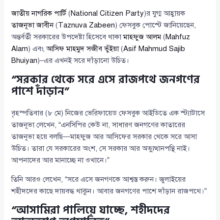
জাতীয় নাগরিক পার্টি
(
National Citizen Party
)র যুগ্ম আহ্বায়ক
তাজনূভা জাবীন
(
Taznuva Zabeen
) ফেসবুক পোস্টে জানিয়েছেন,
অন্তর্বর্তী সরকারের উপদেষ্টা হিসেবে থাকা
মাহফুজ আলম
(
Mahfuz
Alam
) এবং
আসিফ মাহমুদ সজীব ভুঁইয়া
(
Asif Mahmud Sajib
Bhuiyan
)–এর এখনই সরে দাঁড়ানো উচিত।
“সরকার থেকে সরে এসে রাজপথে জনগণের
পাশে দাঁড়ান”
বৃহস্পতিবার (৮ মে) নিজের ভেরিফায়েড ফেসবুক আইডিতে এক স্ট্যাটাসে
তাজনূভা লেখেন, “এনসিপির কেউ না, সাধারণ জনগণের কাতারের
তাজনূভা হয়ে বলছি—মাহফুজ আর আসিফের সরকার থেকে সরে আসা
উচিত। তারা যে সরকারের অংশ, সে সরকার আর অভ্যুত্থানপন্থি নাই।
আপনাদের আর মানাচ্ছে না ওখানে।”
তিনি আরও লেখেন, “সরে এসে জনগণকে আশ্বস্ত করুন। জুলাইয়ের
শহীদদের কাছে দায়বদ্ধ থাকুন। আবার জনগণের পাশে দাঁড়ান রাজপথে।”
“আসামিরা পালিয়ে যাচ্ছে, শহীদদের