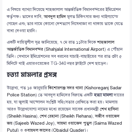
এ বিষয়ে ব্যাখ্যা দিয়েছে শাহজালাল আন্তর্জাতিক বিমানবন্দরের ইমিগ্রেশন
কর্তৃপক্ষ। তাদের দাবি,
আবদুল হামিদ
মূলত চিকিৎসার জন্য থাইল্যান্ডে
গেছেন এবং তার নামে কোনো দেশত্যাগ নিষেধাজ্ঞা না থাকায় তাকে যেতে
বাধা দেওয়া হয়নি।
একটি দায়িত্বশীল সূত্র জানিয়েছে, ৭ মে রাত ১১টার দিকে
শাহজালাল
আন্তর্জাতিক বিমানবন্দর
(
Shahjalal International Airport
) এ পৌঁছান
তিনি। সেখানে ইমিগ্রেশনের সব ধরনের যাচাই-বাছাইয়ের পর রাত ৩টা ৫
মিনিটে থাই এয়ারওয়েজের TG-340 নম্বর ফ্লাইটে দেশ ছাড়েন।
হত্যা মামলার প্রসঙ্গ
উল্লেখ্য, গত ১৪ জানুয়ারি
কিশোরগঞ্জ সদর থানা
(
Kishoreganj Sadar
Police Station
) তে আবদুল হামিদের বিরুদ্ধে একটি
হত্যা মামলা
দায়ের
হয়, যা জুলাই আন্দোলন সংশ্লিষ্ট সহিংসতার প্রেক্ষিতে করা হয়। মামলায়
আরও উল্লেখযোগ্য নামের মধ্যে রয়েছেন সাবেক প্রধানমন্ত্রী
শেখ হাসিনা
(
Sheikh Hasina
),
শেখ রেহানা
(
Sheikh Rehana
),
সজীব ওয়াজেদ
জয়
(
Sajeeb Wazed Joy
),
সায়মা ওয়াজেদ পুতুল
(
Saima Wazed
Putul
) ও
ওবায়দুল কাদের
(
Obaidul Quader
)।