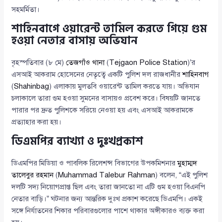
সহমর্মিতা।
শাহিনবাগে ওয়ারেন্ট তামিল করতে গিয়ে গুম
হওয়া নেতার বাসায় অভিযান
বৃহস্পতিবার (৮ মে)
তেজগাঁও থানা
(
Tejgaon Police Station
)’র
এসআই আকরাম হোসেনের নেতৃত্বে একটি পুলিশ দল রাজধানীর
শাহিনবাগ
(
Shahinbag
) এলাকায় মুলতবি ওয়ারেন্ট তামিল করতে যায়। অভিযান
চলাকালে তারা গুম হওয়া সুমনের বাসায়ও প্রবেশ করে। বিষয়টি জানতে
পারার পর দ্রুত পুলিশকে সরিয়ে নেওয়া হয় এবং এসআই আকরামকে
প্রত্যাহার করা হয়।
ডিএমপির ব্যাখ্যা ও দুঃখপ্রকাশ
ডিএমপির মিডিয়া ও পাবলিক রিলেশন্স বিভাগের উপকমিশনার
মুহাম্মদ
তালেবুর রহমান
(
Muhammad Talebur Rahman
) বলেন, “এই পুলিশ
দলটি সদ্য নিয়োগপ্রাপ্ত ছিল এবং তারা জানতো না এটি গুম হওয়া বিএনপি
নেতার বাড়ি।” ঘটনার জন্য আন্তরিক দুঃখ প্রকাশ করেছে ডিএমপি। একই
সঙ্গে নির্যাতনের শিকার পরিবারগুলোর পাশে থাকার অঙ্গীকারও ব্যক্ত করা