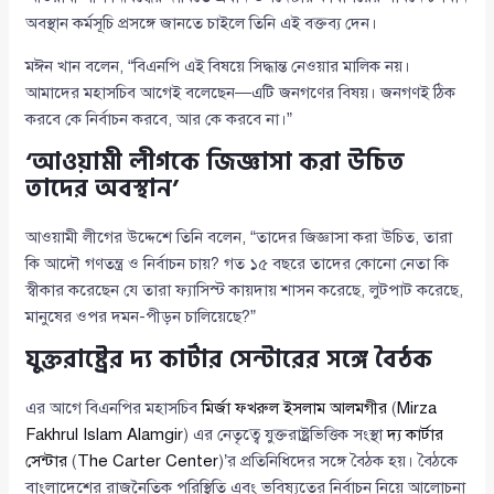
অবস্থান কর্মসূচি প্রসঙ্গে জানতে চাইলে তিনি এই বক্তব্য দেন।
মঈন খান বলেন, “বিএনপি এই বিষয়ে সিদ্ধান্ত নেওয়ার মালিক নয়।
আমাদের মহাসচিব আগেই বলেছেন—এটি জনগণের বিষয়। জনগণই ঠিক
করবে কে নির্বাচন করবে, আর কে করবে না।”
‘আওয়ামী লীগকে জিজ্ঞাসা করা উচিত
তাদের অবস্থান’
আওয়ামী লীগের উদ্দেশে তিনি বলেন, “তাদের জিজ্ঞাসা করা উচিত, তারা
কি আদৌ গণতন্ত্র ও নির্বাচন চায়? গত ১৫ বছরে তাদের কোনো নেতা কি
স্বীকার করেছেন যে তারা ফ্যাসিস্ট কায়দায় শাসন করেছে, লুটপাট করেছে,
মানুষের ওপর দমন-পীড়ন চালিয়েছে?”
যুক্তরাষ্ট্রের দ্য কার্টার সেন্টারের সঙ্গে বৈঠক
এর আগে বিএনপির মহাসচিব
মির্জা ফখরুল ইসলাম আলমগীর
(
Mirza
Fakhrul Islam Alamgir
) এর নেতৃত্বে যুক্তরাষ্ট্রভিত্তিক সংস্থা
দ্য কার্টার
সেন্টার
(
The Carter Center
)’র প্রতিনিধিদের সঙ্গে বৈঠক হয়। বৈঠকে
বাংলাদেশের রাজনৈতিক পরিস্থিতি এবং ভবিষ্যতের নির্বাচন নিয়ে আলোচনা