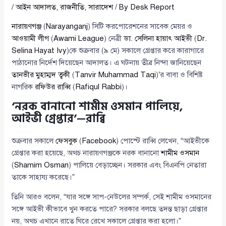
/
আইন আদালত
,
রাজনীতি
,
সারাদেশ
/ By
Desk Report
নারায়ণগঞ্জ
(
Narayanganj
) সিটি করপোরেশনের সাবেক মেয়র ও
আওয়ামী লীগ
(
Awami League
) নেত্রী
ডা. সেলিনা হায়াৎ আইভী
(
Dr.
Selina Hayat Ivy
)কে শুক্রবার (৯ মে) সকালে গ্রেপ্তার করে কারাগারে
পাঠানোর নির্দেশ দিয়েছেন আদালত। এ ঘটনায় তীব্র নিন্দা জানিয়েছেন
তানভীর মুহাম্মদ ত্বকী
(
Tanvir Muhammad Taqi
)’র বাবা ও বিশিষ্ট
নাগরিক
রফিউর রাব্বি
(
Rafiqul Rabbi
)।
‘নরক বানানো শামীম ওসমান পালিয়ে,
আইভী গ্রেপ্তার’—রাব্বি
শুক্রবার সকালে
ফেসবুক
(
Facebook
) পোস্টে রাব্বি লেখেন, “আইভীকে
গ্রেপ্তার করা হয়েছে, অথচ নারায়ণগঞ্জকে নরক বানানো
শামীম ওসমান
(
Shamim Osman
) পালিয়ে বেড়াচ্ছেন। সরকার এবং বিএনপি নেতারা
তাকে সাহায্য করেছে।”
তিনি আরও বলেন, “যার সঙ্গে সাপ-নেউলের সম্পর্ক, সেই শামীম ওসমানের
সঙ্গে আইভী কীভাবে খুন করতে পারে? সরকার বলছে তদন্ত ছাড়া গ্রেপ্তার
নয়, অথচ এখানে রাতে ঘিরে রেখে সকালে গ্রেপ্তার করা হলো।”