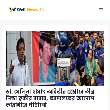
Skip
to
Mai
content
Men
ডা. সেলিনা হায়াৎ আইভীর গ্রেপ্তারে তীব্র
নিন্দা ত্বকীর বাবার, আদালতের আদেশে
কারাগারে পাঠানো