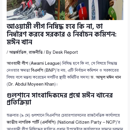
আওয়ামী লীগ নিষিদ্ধ হবে কি না, তা
নির্ধারণ করবে সরকার ও নির্বাচন কমিশন:
মঈন খান
/
আন্তর্জাতিক
,
রাজনীতি
/ By
Desk Report
আওয়ামী লীগ
(
Awami League
) নিষিদ্ধ হবে কি না, সে বিষয়ে সিদ্ধান্ত
নেওয়ার ক্ষমতা
বিএনপি
(
BNP
)’র নয়, এটি নির্বাচন কমিশন ও সরকারের
বিষয় বলে মন্তব্য করেছেন দলটির স্থায়ী কমিটির সদস্য
ড. আব্দুল মঈন খান
(
Dr. Abdul Moyeen Khan
)।
গুলশানে সাংবাদিকদের প্রশ্নে মঈন খানের
প্রতিক্রিয়া
শুক্রবার (৯ মে) গুলশানে বিএনপির চেয়ারপারসনের রাজনৈতিক কার্যালয়ে
জাতীয় নাগরিক পার্টি (এনসিপি)
(
National Citizen Party – NCP
)’র
আওয়ামী লীগ নিষিদ্ধের দাবিতে প্রধান উপদেষ্টার কার্যালয়ের সামনে চলমান