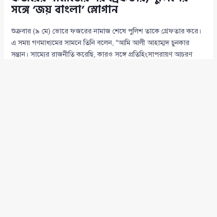
সঙ্গে ‘জয় বাংলা’ স্লোগান
শুক্রবার (৯ মে) ভোরে ফজরের নামাজ শেষে পুলিশ তাকে গ্রেফতার করে।
এ সময় গণমাধ্যমের সামনে তিনি বলেন, “আমি আলী আহাম্মদ চুনকার
সন্তান। সাম্যের রাজনীতি করেছি, কারও সঙ্গে প্রতিহিংসাপরায়ণ আচরণ
করিনি। ‘জয় বাংলা’ ও ‘জয় বঙ্গবন্ধু’ বলার অপরাধে যদি বিচার হয়, আমি
প্রস্তুত।”
তিনি আরও বলেন, “বর্তমান সরকার বৈষম্যের বিরুদ্ধে আন্দোলন করেছে,
তাহলে আজ আমাকে কেন এভাবে গ্রেফতার করা হলো? আমি তো
পালাইনি। এভাবে গ্রেফতার কেন?” এরপর তিনি ‘জয় বাংলা, জয় বঙ্গবন্ধু’
স্লোগান দিয়ে পুলিশের সঙ্গে রওনা হন।
হত্যা মামলাসহ ৫ মামলায় গ্রেফতার দেখানো
সিদ্ধিরগঞ্জ
(
Siddhirganj
) ও
ফতুল্লা
(
Fatullah
) থানায় ডা. আইভীর
বিরুদ্ধে হত্যা মামলাসহ পাঁচটি মামলা রয়েছে বলে পুলিশ জানিয়েছে। এসব
মামলার ভিত্তিতেই তাকে গ্রেফতার করা হয় এবং
জেলা গোয়েন্দা কার্যালয়ে
(
District Detective Branch Office
) নেওয়া হয়েছে।