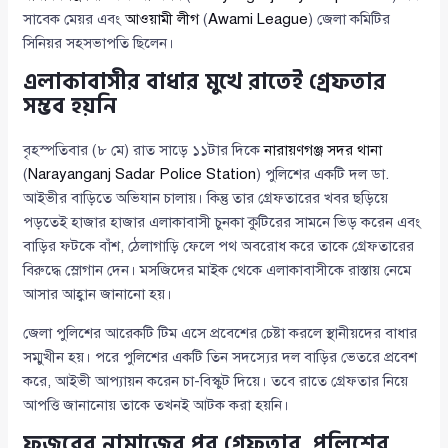
সাবেক মেয়র এবং
আওয়ামী লীগ
(
Awami League
) জেলা কমিটির
সিনিয়র সহসভাপতি ছিলেন।
এলাকাবাসীর বাধার মুখে রাতেই গ্রেফতার
সম্ভব হয়নি
বৃহস্পতিবার (৮ মে) রাত সাড়ে ১১টার দিকে
নারায়ণগঞ্জ সদর থানা
(
Narayanganj Sadar Police Station
) পুলিশের একটি দল ডা.
আইভীর বাড়িতে অভিযান চালায়। কিন্তু তার গ্রেফতারের খবর ছড়িয়ে
পড়তেই হাজার হাজার এলাকাবাসী চুনকা কুটিরের সামনে ভিড় করেন এবং
বাড়ির ফটকে বাঁশ, ঠেলাগাড়ি ফেলে পথ অবরোধ করে তাকে গ্রেফতারের
বিরুদ্ধে স্লোগান দেন। মসজিদের মাইক থেকে এলাকাবাসীকে রাস্তায় নেমে
আসার আহ্বান জানানো হয়।
জেলা পুলিশের আরেকটি টিম এসে প্রবেশের চেষ্টা করলে স্থানীয়দের বাধার
সম্মুখীন হয়। পরে পুলিশের একটি তিন সদস্যের দল বাড়ির ভেতরে প্রবেশ
করে, আইভী আপ্যায়ন করেন চা-বিস্কুট দিয়ে। তবে রাতে গ্রেফতার নিয়ে
আপত্তি জানানোয় তাকে তখনই আটক করা হয়নি।
ফজরের নামাজের পর গ্রেফতার, পুলিশের