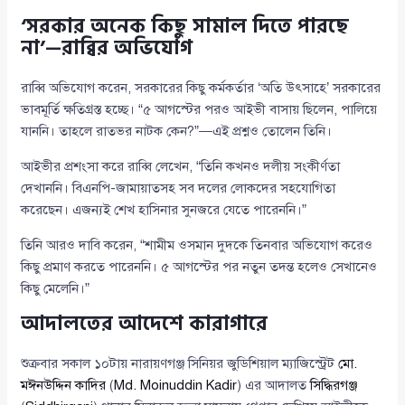
‘সরকার অনেক কিছু সামাল দিতে পারছে
না’—রাব্বির অভিযোগ
রাব্বি অভিযোগ করেন, সরকারের কিছু কর্মকর্তার ‘অতি উৎসাহে’ সরকারের
ভাবমূর্তি ক্ষতিগ্রস্ত হচ্ছে। “৫ আগস্টের পরও আইভী বাসায় ছিলেন, পালিয়ে
যাননি। তাহলে রাতভর নাটক কেন?”—এই প্রশ্নও তোলেন তিনি।
আইভীর প্রশংসা করে রাব্বি লেখেন, “তিনি কখনও দলীয় সংকীর্ণতা
দেখাননি। বিএনপি-জামায়াতসহ সব দলের লোকদের সহযোগিতা
করেছেন। এজন্যই শেখ হাসিনার সুনজরে যেতে পারেননি।”
তিনি আরও দাবি করেন, “শামীম ওসমান দুদকে তিনবার অভিযোগ করেও
কিছু প্রমাণ করতে পারেননি। ৫ আগস্টের পর নতুন তদন্ত হলেও সেখানেও
কিছু মেলেনি।”
আদালতের আদেশে কারাগারে
শুক্রবার সকাল ১০টায় নারায়ণগঞ্জ সিনিয়র জুডিশিয়াল ম্যাজিস্ট্রেট
মো.
মঈনউদ্দিন কাদির
(
Md. Moinuddin Kadir
) এর আদালত
সিদ্ধিরগঞ্জ