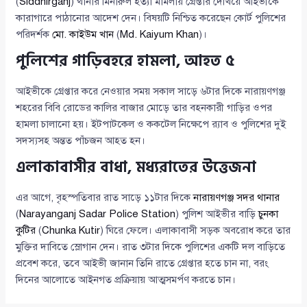
(
Siddhirganj
) থানার মিনারুল হত্যা মামলায় গ্রেপ্তার দেখিয়ে আইভীকে
কারাগারে পাঠানোর আদেশ দেন। বিষয়টি নিশ্চিত করেছেন কোর্ট পুলিশের
পরিদর্শক
মো. কাইউম খান
(
Md. Kaiyum Khan
)।
পুলিশের গাড়িবহরে হামলা, আহত ৫
আইভীকে গ্রেপ্তার করে নেওয়ার সময় সকাল সাড়ে ৬টার দিকে নারায়ণগঞ্জ
শহরের বিবি রোডের কালির বাজার মোড়ে তার বহনকারী গাড়ির ওপর
হামলা চালানো হয়। ইটপাটকেল ও ককটেল নিক্ষেপে র‌্যাব ও পুলিশের দুই
সদস্যসহ অন্তত পাঁচজন আহত হন।
এলাকাবাসীর বাধা, মধ্যরাতের উত্তেজনা
এর আগে, বৃহস্পতিবার রাত সাড়ে ১১টার দিকে
নারায়ণগঞ্জ সদর থানার
(
Narayanganj Sadar Police Station
) পুলিশ আইভীর বাড়ি
চুনকা
কুটির
(
Chunka Kutir
) ঘিরে ফেলে। এলাকাবাসী সড়ক অবরোধ করে তার
মুক্তির দাবিতে স্লোগান দেন। রাত ৩টার দিকে পুলিশের একটি দল বাড়িতে
প্রবেশ করে, তবে আইভী জানান তিনি রাতে গ্রেপ্তার হতে চান না, বরং
দিনের আলোতে আইনগত প্রক্রিয়ায় আত্মসমর্পণ করতে চান।