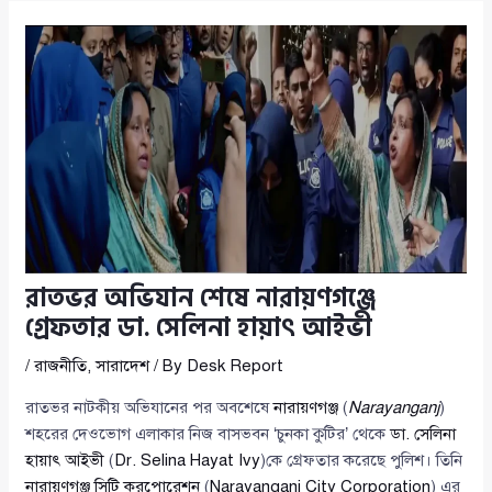
রাতভর অভিযান শেষে নারায়ণগঞ্জে
গ্রেফতার ডা. সেলিনা হায়াৎ আইভী
/
রাজনীতি
,
সারাদেশ
/ By
Desk Report
রাতভর নাটকীয় অভিযানের পর অবশেষে
নারায়ণগঞ্জ
(
Narayanganj
)
শহরের দেওভোগ এলাকার নিজ বাসভবন ‘চুনকা কুটির’ থেকে
ডা. সেলিনা
হায়াৎ আইভী
(
Dr. Selina Hayat Ivy
)কে গ্রেফতার করেছে পুলিশ। তিনি
নারায়ণগঞ্জ সিটি করপোরেশন
(
Narayanganj City Corporation
) এর