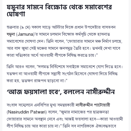
যমুনার সামনে বিক্ষোভ থেকে সমাবেশের
ঘোষণা
শুক্রবার (৯ মে) সকাল সাড়ে আটটার দিকে প্রধান উপদেষ্টার বাসভবন
যমুনা
(
Jamuna
)’র সামনে চলমান বিক্ষোভ কর্মসূচি থেকে হাসনাত
সমাবেশের ঘোষণা দেন। তিনি বলেন, “ফোয়ারার সামনে মঞ্চ নির্মাণ চলছে,
আর বাদ জুমা সেই মঞ্চের সামনে জনসমুদ্র তৈরি হবে। তখনই দেখা যাবে
কারা সত্যিকার অর্থে আওয়ামী লীগকে নিষিদ্ধ করতে চায়।”
তিনি আরও বলেন, “দলমত নির্বিশেষে সবাইকে সমাবেশে যোগ দিতে হবে।
যতক্ষণ না আওয়ামী লীগকে সন্ত্রাসী সংগঠন হিসেবে ঘোষণা দিয়ে নিষিদ্ধ
করা হয়, ততক্ষণ রাজপথ ছাড়বো না।”
‘আজ ফয়সালা হবে’, বললেন নাসীরুদ্দীন
সংবাদ সম্মেলনে এনসিপির মুখ্য সমন্বয়কারী
নাসীরুদ্দীন পাটোয়ারী
(
Nasiruddin Patwari
) বলেন, “জুমার নামাজের পর ছাত্রজনতা
ফোয়ারার সামনে অবস্থান নেবে এবং আজই ফয়সালা হবে—কারা আওয়ামী
লীগ নিষিদ্ধ চায় আর কারা চায় না।” তিনি সব নাগরিককে ঐক্যবদ্ধভাবে