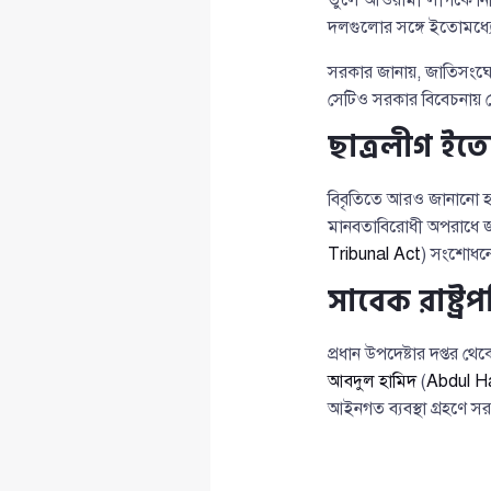
দলগুলোর সঙ্গে ইতোমধ্য
সরকার জানায়, জাতিসংঘের 
সেটিও সরকার বিবেচনায় রেখ
ছাত্রলীগ ইতো
বিবৃতিতে আরও জানানো 
মানবতাবিরোধী অপরাধে জড়ি
Tribunal Act
) সংশোধনে
সাবেক রাষ্ট্
প্রধান উপদেষ্টার দপ্তর থ
আবদুল হামিদ
(
Abdul H
আইনগত ব্যবস্থা গ্রহণে স