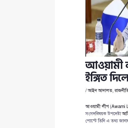
আওয়ামী ল
ইঙ্গিত দ
/
আইন আদালত
,
রাজনীত
আওয়ামী লীগ
(
Awami 
সংসদবিষয়ক উপদেষ্টা
আস
পোস্টে তিনি এ তথ্য জানা