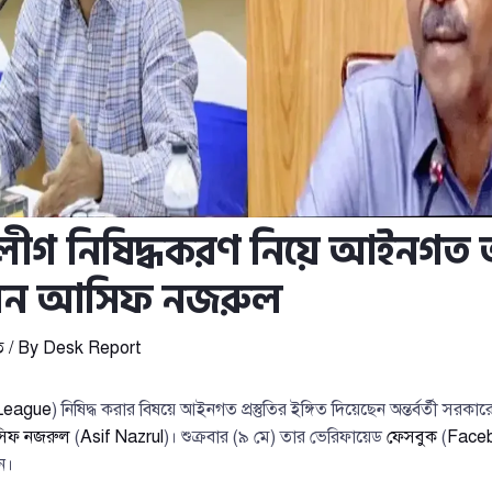
ীগ নিষিদ্ধকরণ নিয়ে আইনগত অ
িলেন আসিফ নজরুল
ি
/ By
Desk Report
League
) নিষিদ্ধ করার বিষয়ে আইনগত প্রস্তুতির ইঙ্গিত দিয়েছেন অন্তর্বর্তী সর
িফ নজরুল
(
Asif Nazrul
)। শুক্রবার (৯ মে) তার ভেরিফায়েড
ফেসবুক
(
Face
ন।