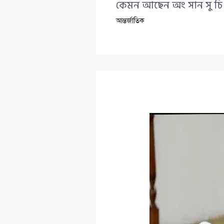
কেমন আছেন অং সান সু চি
আন্তর্জাতিক