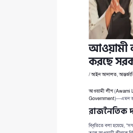
আওয়ামী লী
করছে সরকার
/
আইন আদালত
,
আন্তর্জা
আওয়ামী লীগ
(
Awami 
Government
)—এমন তথ্
রাজনৈতিক দল
বিবৃতিতে বলা হয়েছে, “সম্
তুলে আওয়ামী লীগকে নিষি