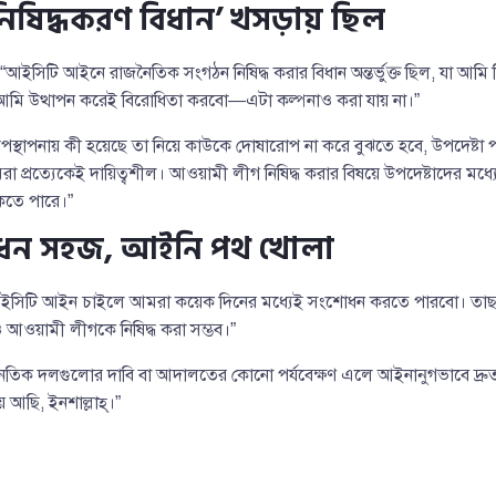
িষিদ্ধকরণ বিধান’ খসড়ায় ছিল
ইসিটি আইনে রাজনৈতিক সংগঠন নিষিদ্ধ করার বিধান অন্তর্ভুক্ত ছিল, যা আমি 
 আমি উত্থাপন করেই বিরোধিতা করবো—এটা কল্পনাও করা যায় না।”
্থাপনায় কী হয়েছে তা নিয়ে কাউকে দোষারোপ না করে বুঝতে হবে, উপদেষ্টা পরি
 প্রত্যেকেই দায়িত্বশীল। আওয়ামী লীগ নিষিদ্ধ করার বিষয়ে উপদেষ্টাদের মধ
াকতে পারে।”
ন সহজ, আইনি পথ খোলা
সিটি আইন চাইলে আমরা কয়েক দিনের মধ্যেই সংশোধন করতে পারবো। তাছাড়
 আওয়ামী লীগকে নিষিদ্ধ করা সম্ভব।”
তিক দলগুলোর দাবি বা আদালতের কোনো পর্যবেক্ষণ এলে আইনানুগভাবে দ্রুতই ব
 আছি, ইনশাল্লাহ্।”