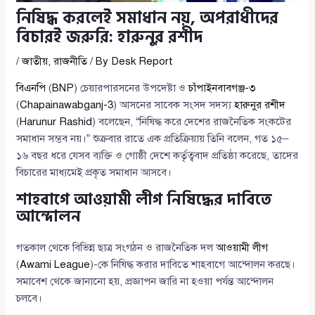
নিষিদ্ধ করলেই সমাধান নয়, অপরাধীদের
বিচারই জরুরি: হারুনুর রশীদ
/
জাতীয়
,
রাজনীতি
/ By
Desk Report
বিএনপি
(
BNP
) চেয়ারপারসনের উপদেষ্টা ও
চাঁপাইনবাবগঞ্জ-৩
(
Chapainawabganj-3
) আসনের সাবেক সংসদ সদস্য
হারুনুর রশীদ
(
Harunur Rashid
) বলেছেন, “নিষিদ্ধ করে দেশের রাজনৈতিক সংকটের
সমাধান সম্ভব নয়।” শুক্রবার রাতে এক প্রতিক্রিয়ায় তিনি বলেন, গত ১৫–
১৬ বছর ধরে যেসব ব্যক্তি ও গোষ্ঠী দেশে কর্তৃত্ববাদ প্রতিষ্ঠা করেছে, তাদের
বিচারের মাধ্যমেই প্রকৃত সমাধান আসবে।
শাহবাগে আওয়ামী লীগ নিষিদ্ধের দাবিতে
আন্দোলন
গতকাল থেকে বিভিন্ন ছাত্র সংগঠন ও রাজনৈতিক দল
আওয়ামী লীগ
(
Awami League
)-কে নিষিদ্ধ করার দাবিতে শাহবাগে আন্দোলন করছে।
সমাবেশ থেকে জানানো হয়, প্রজ্ঞাপন জারি না হওয়া পর্যন্ত আন্দোলন
চলবে।