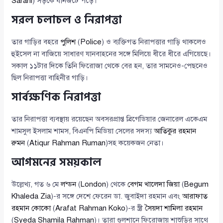
Sarani
) সড়কে যানজটে পড়ে।
সরল চলাচল ও নিরাপত্তা
তার গাড়ির বহরে
পুলিশ
(
Police
) ও ব্যক্তিগত নিরাপত্তার গাড়ি থাকলেও
হুইসেল না বাজিয়ে সাধারণ যানবাহনের সঙ্গে মিলিয়ে ধীরে ধীরে এগিয়েছে।
সকাল ১১টার দিকে তিনি ফিরোজা থেকে বের হন, তার সামনেও-পেছনেও
ছিল নিরাপত্তা বাহিনীর গাড়ি।
সার্বক্ষণিক নিরাপত্তা
তার নিরাপত্তা ব্যবস্থায় রয়েছেন অবসরপ্রাপ্ত ব্রিগেডিয়ার জেনারেল একেএম
শামসুল ইসলাম শামস, বিএনপি মিডিয়া সেলের সদস্য
আতিকুর রহমান
রুমন
(
Atiqur Rahman Ruman
)সহ কয়েকজন নেতা।
আগমনের সময়কাল
উল্লেখ্য, গত ৬ মে
লন্ডন
(
London
) থেকে
বেগম খালেদা জিয়া
(
Begum
Khaleda Zia
)-র সঙ্গে দেশে ফেরেন ডা. জুবাইদা রহমান এবং
আরাফাত
রহমান কোকো
(
Arafat Rahman Koko
)-র স্ত্রী
সৈয়দা শামিলা রহমান
(
Syeda Shamila Rahman
)। তারা গুলশানে ফিরোজায় শাশুড়ির সাথে