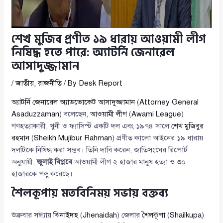
শেখ মুজিব প্রণীত ১৯ ধারায় আওয়ামী লীগ
নিষিদ্ধ হতে পারে: অ্যাটর্নি জেনারেল
আসাদুজ্জামান
/
জাতীয়
,
রাজনীতি
/ By
Desk Report
অ্যাটর্নি জেনারেল অ্যাডভোকেট আসাদুজ্জামান
(
Attorney General
Asaduzzaman
) বলেছেন,
আওয়ামী লীগ
(
Awami League
)
গণহত্যাকারী, খুনী ও ফ্যাসিস্ট একটি দল এবং ১৯৭৪ সালে
শেখ মুজিবুর
রহমান
(
Sheikh Mujibur Rahman
) প্রণীত কালো আইনের ১৯ ধারায়
দলটিকে নিষিদ্ধ করা সম্ভব। তিনি দাবি করেন, জাতিসংঘের রিপোর্ট
অনুযায়ী,
জুলাই বিপ্লবে
আওয়ামী লীগ ২ হাজার মানুষ হত্যা ও ৩০
হাজারকে পঙ্গু করেছে।
শৈলকূপায় মতবিনিময় সভায় বক্তব্য
শুক্রবার সন্ধ্যায়
ঝিনাইদহ
(
Jhenaidah
) জেলার
শৈলকূপা
(
Shailkupa
)