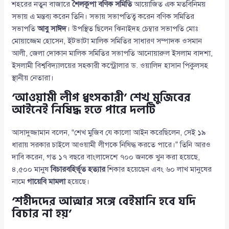
শহরের নতুন বাজারে
শৈলকূপা বণিক সমিতি
আয়োজিত এক মতবিনিময়
সভায় এ মন্তব্য করেন তিনি। সভায় সভাপতিত্ব করেন বণিক সমিতির
সভাপতি
আবু সাঈদ
। উপস্থিত ছিলেন ঝিনাইদহ চেম্বার সভাপতি মোঃ
মোয়াজ্জেম হোসেন, ইটভাটা মালিক সমিতির সাধারণ সম্পাদক ওসমান
আলী, জেলা দোকান মালিক সমিতির সভাপতি আনোয়ারুল ইসলাম বাদশা,
ইসলামী বিশ্ববিদ্যালয়ের সহকারী কন্ট্রোলার ড. ওয়ালিদ হাসান পিকুলসহ
স্থানীয় নেতারা।
‘আওয়ামী লীগ ধ্বংসকারী’ শেখ মুজিবের
আইনেই নিষিদ্ধ হতে পারে দলটি
আসাদুজ্জামান বলেন, “শেখ মুজিব যে কালো আইন করেছিলেন, সেই ১৯
ধারায় সরকার চাইলে আওয়ামী লীগকে নিষিদ্ধ করতে পারে।” তিনি আরও
দাবি করেন, গত ১৭ বছরে বাংলাদেশে ৭০০ জনকে খুন করা হয়েছে,
৪,৫০০ মানুষ
বিচারবহির্ভূত হত্যার
শিকার হয়েছেন এবং ৬০ লাখ মানুষের
নামে
গায়েবি মামলা
হয়েছে।
‘শহীদদের আত্মার সঙ্গে বেইমানি হবে যদি
বিচার না হয়’