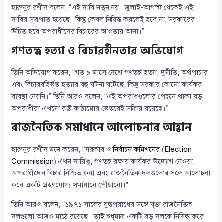
হারুনুর রশীদ বলেন, “এই দাবি নতুন নয়। জুলাই-আগস্ট থেকেই এই
দাবির সূত্রপাত হয়েছে। কিন্তু কেবল নিষিদ্ধ করলেই হবে না, সরকারের
উচিত হবে অপরাধীদের বিচারের আওতায় আনা।”
গণতন্ত্র হত্যা ও বিচারহীনতার অভিযোগ
তিনি অভিযোগ করেন, “গত ৯ মাসে দেশে গণতন্ত্র হত্যা, দুর্নীতি, অর্থপাচার
এবং বিচারবহির্ভূত হত্যার বহু ঘটনা ঘটেছে, কিন্তু সরকার কোনো কার্যকর
ব্যবস্থা নেয়নি।” তিনি আরও বলেন, “এই অপরাধগুলোর পেছনে থাকা বড়
অপরাধীরা এখনো রাষ্ট্র কাঠামোর ভেতরেই সক্রিয় রয়েছে।”
রাজনৈতিক সমাধানে আলোচনার আহ্বান
হারুনুর রশীদ মনে করেন, “সরকার ও
নির্বাচন কমিশনের
(
Election
Commission
) এখন দায়িত্ব, গণতন্ত্র রক্ষায় কার্যকর উদ্যোগ নেওয়া,
অপরাধীদের বিচার নিশ্চিত করা এবং রাজনৈতিক দলগুলোর সঙ্গে আলোচনা
করে একটি গ্রহণযোগ্য সমাধানে পৌঁছানো।”
তিনি আরও বলেন, “১৯৭১ সালের যুদ্ধপরাধের সঙ্গে যুক্ত রাজনৈতিক
দলগুলো আজও মাঠে রয়েছে। তাই শুধুমাত্র একটি বড় দলকে নিষিদ্ধ করে