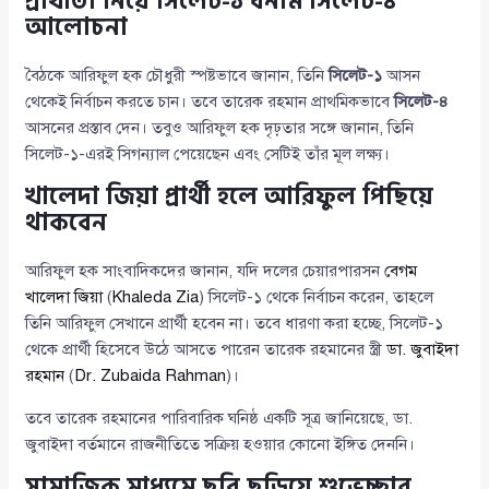
প্রার্থীতা নিয়ে সিলেট-১ বনাম সিলেট-৪
আলোচনা
বৈঠকে আরিফুল হক চৌধুরী স্পষ্টভাবে জানান, তিনি
সিলেট-১
আসন
থেকেই নির্বাচন করতে চান। তবে তারেক রহমান প্রাথমিকভাবে
সিলেট-৪
আসনের প্রস্তাব দেন। তবুও আরিফুল হক দৃঢ়তার সঙ্গে জানান, তিনি
সিলেট-১-এরই সিগন্যাল পেয়েছেন এবং সেটিই তাঁর মূল লক্ষ্য।
খালেদা জিয়া প্রার্থী হলে আরিফুল পিছিয়ে
থাকবেন
আরিফুল হক সাংবাদিকদের জানান, যদি দলের চেয়ারপারসন
বেগম
খালেদা জিয়া
(
Khaleda Zia
) সিলেট-১ থেকে নির্বাচন করেন, তাহলে
তিনি আরিফুল সেখানে প্রার্থী হবেন না। তবে ধারণা করা হচ্ছে, সিলেট-১
থেকে প্রার্থী হিসেবে উঠে আসতে পারেন তারেক রহমানের স্ত্রী
ডা. জুবাইদা
রহমান
(
Dr. Zubaida Rahman
)।
তবে তারেক রহমানের পারিবারিক ঘনিষ্ঠ একটি সূত্র জানিয়েছে, ডা.
জুবাইদা বর্তমানে রাজনীতিতে সক্রিয় হওয়ার কোনো ইঙ্গিত দেননি।
সামাজিক মাধ্যমে ছবি ছড়িয়ে শুভেচ্ছার