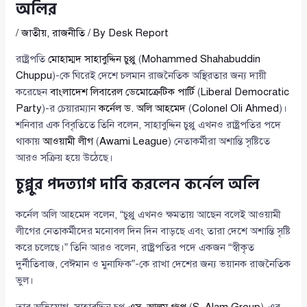
অলির
/
জাতীয়
,
রাজনীতি
/ By
Desk Report
রাষ্ট্রপতি
মোহাম্মদ সাহাবুদ্দিন চুপ্পু
(
Mohammed Shahabuddin
Chuppu
)-কে ঘিরেই দেশে চলমান রাজনৈতিক অস্থিরতার জন্য দায়ী
করেছেন
বাংলাদেশ লিবারেল ডেমোক্রেটিক পার্টি
(
Liberal Democratic
Party
)-র চেয়ারম্যান
কর্নেল ড. অলি আহমেদ
(
Colonel Oli Ahmed
)।
শনিবার এক বিবৃতিতে তিনি বলেন, সাহাবুদ্দিন চুপ্পু এখনও রাষ্ট্রপতির পদে
থাকায়
আওয়ামী লীগ
(
Awami League
) নেতাকর্মীরা অশান্তি সৃষ্টিতে
আরও সক্রিয় হয়ে উঠেছে।
চুপ্পুর পদত্যাগ দাবি করলেন কর্নেল অলি
কর্নেল অলি আহমেদ বলেন, “চুপ্পু এখনও ক্ষমতায় আছেন বলেই আওয়ামী
লীগের নেতাকর্মীদের মনোবল দিন দিন বাড়ছে এবং তারা দেশে অশান্তি সৃষ্টি
করে চলেছে।” তিনি আরও বলেন, রাষ্ট্রপতির পদে একজন “স্বীকৃত
দুর্নীতিবাজ, বেঈমান ও মুনাফিক”-কে রাখা দেশের জন্য ভয়ানক রাজনৈতিক
ভুল।