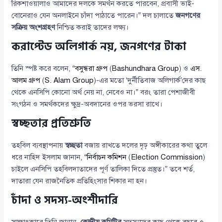
রিকশাওয়ালাও আমাদের দলকে সমর্থন করতে পারবেন, প্রবাসী ভাই-
বোনেরাও যেন অনলাইনে চাঁদা পাঠাতে পারেন।” দল চালাতে
জনগণের
সক্রিয় অংশগ্রহণ
নিশ্চিত করাই তাদের লক্ষ্য।
করাপ্টেড অলিগার্ক নয়, জনগণের টাকা
তিনি স্পষ্ট করে বলেন, “
বসুন্ধরা গ্রুপ
(
Bashundhara Group
) ও
এস.
আলম গ্রুপ
(
S. Alam Group
)-এর মতো ‘দুর্নীতিবাজ অলিগার্ক’দের কাছ
থেকে এনসিপি কোনো অর্থ নেয় না, নেবেও না।” বরং তারা পেশাজীবী
সংগঠন ও সমর্থকদের ক্ষুদ্র-অবদানের ওপর ভরসা রাখে।
স্বচ্ছতার প্রতিশ্রুতি
তহবিল ব্যবস্থাপনায়
স্বচ্ছতা
বজায় রাখতে দলের দৃঢ় অঙ্গীকারের কথা তুলে
ধরে নাহিদ ইসলাম জানান, “
নির্বাচন কমিশন
(
Election Commission
)
চাইলে এনসিপি তহবিলদাতাদের পূর্ণ তালিকা দিতে প্রস্তুত।” তবে শর্ত,
দাতারা যেন রাজনৈতিক প্রতিহিংসার শিকার না হন।
চাঁদা ও সদস্য-অংশীদারি