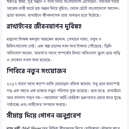
শুরুতে স্বামী, দুই সন্তান ও বাবা নিয়ে বাংলাদেশে এসেছেন। সাবেরা নামে
আরেক নারী মার্চে ছয় সন্তান নিয়ে বুচিডং থেকে হেঁটে বাংলাদেশে আসেন।
তারা জানান, রাখাইনে জীবনযাপন প্রায় অসম্ভব হয়ে উঠেছে।
রাখাইনের জীবনযাপন দুর্বিষহ
মাদ্রাসা শিক্ষক মকবুল আহমেদ জানান, সেখানে খাদ্য, ওষুধ ও
চিকিৎসাসেবা নেই। এক বস্তা চালের দাম লাখ টাকায় পৌঁছেছে। তিনি
অভিযোগ করেন, আরসা’র সাথে সম্পর্কের মিথ্যা অভিযোগ তুলে তার বাড়ি
ও দোকান দখল করা হয়েছে।
শিবিরে নতুন সংযোজন
২০১৭ সালে আসা ক্যাম্প মাঝি মোহাম্মদ রফিক জানান, শুধু তার ক্যাম্পেই
গত এক বছরে এক হাজার নতুন পরিবার যুক্ত হয়েছে। তার মতে, রাখাইনে
আর বসবাস সম্ভব নয়—আরাকান আর্মি রোহিঙ্গা তরুণদের জোর করে যুদ্ধে
পাঠাচ্ছে এবং নারীদের অপমান করছে।
সীমান্ত দিয়ে গোপন অনুপ্রবেশ
নাফ নদী
(
Naf River
)সহ বিভিন্ন সীমান্তপথ দিয়ে রোহিঙ্গারা নৌকায় করে