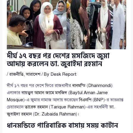
দীর্ঘ ১৭ বছর পর দেশের মসজিদে জুমা
আদায় করলেন ডা. জুবাইদা রহমান
/
রাজনীতি
,
সারাদেশ
/ By
Desk Report
দীর্ঘ ১৭ বছর পর দেশে ফিরে রাজধানীর
ধানমন্ডি
(
Dhanmondi
)
এলাকার
বায়তুল আমান জামে মসজিদ
(
Baytul Aman Jame
Mosque
)-এ জুমার নামাজ আদায় করেছেন
বিএনপি
(
BNP
)-র ভারপ্রাপ্ত
চেয়ারম্যান
তারেক রহমান
(
Tarique Rahman
)-এর সহধর্মিণী
ডা.
জুবাইদা রহমান
(
Dr. Zubaida Rahman
)।
ধানমন্ডিতে পারিবারিক বাসায় সময় কাটান