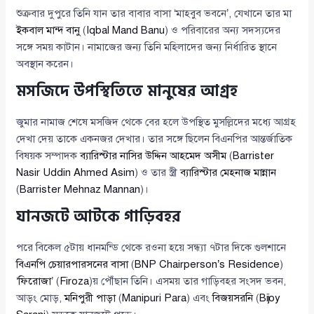
শুক্রবার দুপুরে তিনি যান তার বাবার বাসা ‘মাহবুব ভবনে’, যেখানে তার মা
ইকবাল মান্দ বানু
(
Iqbal Mand Banu
) ও পরিবারের অন্য সদস্যদের
সঙ্গে সময় কাটান। নামাজের জন্য তিনি মহিলাদের জন্য নির্ধারিত স্থানে
অবস্থান করেন।
মসজিদে উপস্থিতিতে মানুষের আগ্রহ
জুমার নামাজ শেষে মসজিদ থেকে বের হলে উপস্থিত মুসল্লিদের মধ্যে আগ্রহ
দেখা দেয় তাকে একনজর দেখার। তার সঙ্গে ছিলেন বিএনপির আন্তর্জাতিক
বিষয়ক সম্পাদক
ব্যারিস্টার নাসির উদ্দিন আহমেদ অসীম
(
Barrister
Nasir Uddin Ahmed Asim
) ও তার স্ত্রী
ব্যারিস্টার মেহনাজ মান্নান
(
Barrister Mehnaz Mannan
)।
যানজটে আটকে গাড়িবহর
পরে বিকেল ৫টায় ধানমন্ডি থেকে রওনা হয়ে সন্ধ্যা ৭টার দিকে গুলশানে
বিএনপি চেয়ারপারসনের বাসা
(
BNP Chairperson’s Residence
)
‘
ফিরোজা
’ (
Firoza
)য় পৌঁছান তিনি। এসময় তার গাড়িবহর সংসদ ভবন,
আড়ং মোড়,
মনিপুরী পাড়া
(
Manipuri Para
) এবং
বিজয়সরনি
(
Bijoy