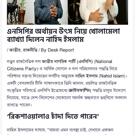
এনসিপির অর্থায়ন উৎস নিয়ে খোলামেলা
ব্যাখ্যা দিলেন নাহিদ ইসলাম
/
জাতীয়
,
রাজনীতি
/ By
Desk Report
নতুন রাজনৈতিক দল
জাতীয় নাগরিক পার্টি (এনসিপি)
(
National
Citizens Party
)-র আর্থিক যোগান ও দল পরিচালনার পদ্ধতি নিয়ে
পরিষ্কার বক্তব্য দিয়েছেন দলটির আহ্বায়ক
নাহিদ ইসলাম
(
Nahid Islam
)।
একটি বেসরকারি টিভি সাক্ষাৎকারে তিনি জানান, প্রচলিত রাজনৈতিক
সংস্কৃতির পরিবর্তে এনসিপি ইতোমধ্যে
ক্রাউডফান্ডিং
পদ্ধতি চালুর উদ্যোগ
নিয়েছে, যাতে দেশ-বিদেশের যেকোনো সমর্থক স্বচ্ছভাবে তহবিলে অবদান
রাখতে পারেন।
‘রিকশাওয়ালাও চাঁদা দিতে পারেন’
নাহিদ ইসলামের ভাষায়, “আমরা এমন ব্যবস্থা চাই, যেখানে একজন