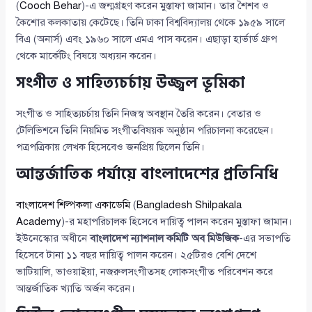
(
Cooch Behar
)-এ জন্মগ্রহণ করেন মুস্তাফা জামান। তার শৈশব ও
কৈশোর কলকাতায় কেটেছে। তিনি ঢাকা বিশ্ববিদ্যালয় থেকে ১৯৫৯ সালে
বিএ (অনার্স) এবং ১৯৬০ সালে এমএ পাস করেন। এছাড়া হার্ভার্ড গ্রুপ
থেকে মার্কেটিং বিষয়ে অধ্যয়ন করেন।
সংগীত ও সাহিত্যচর্চায় উজ্জ্বল ভূমিকা
সংগীত ও সাহিত্যচর্চায় তিনি নিজস্ব অবস্থান তৈরি করেন। বেতার ও
টেলিভিশনে তিনি নিয়মিত সংগীতবিষয়ক অনুষ্ঠান পরিচালনা করেছেন।
পত্রপত্রিকায় লেখক হিসেবেও জনপ্রিয় ছিলেন তিনি।
আন্তর্জাতিক পর্যায়ে বাংলাদেশের প্রতিনিধি
বাংলাদেশ শিল্পকলা একাডেমি
(
Bangladesh Shilpakala
Academy
)-র মহাপরিচালক হিসেবে দায়িত্ব পালন করেন মুস্তাফা জামান।
ইউনেস্কোর অধীনে
বাংলাদেশ ন্যাশনাল কমিটি অব মিউজিক
-এর সভাপতি
হিসেবে টানা ১১ বছর দায়িত্ব পালন করেন। ২৫টিরও বেশি দেশে
ভাটিয়ালি, ভাওয়াইয়া, নজরুলসংগীতসহ লোকসংগীত পরিবেশন করে
আন্তর্জাতিক খ্যাতি অর্জন করেন।