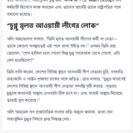
তার অভিযোগ, সাহাবুদ্দিন চুপ্পু
এস. আলম গ্রুপ
(
S. Alam Group
)-এর
কর্মচারী হিসেবে কাজ করছেন এবং তাদের স্বার্থেই তাকে রাষ্ট্রপতির পদে
বসানো হয়েছে।
“চুপ্পু মূলত আওয়ামী লীগের লোক”
অলি আহমেদের ভাষায়, “তিনি মূলত আওয়ামী লীগের কর্মী বা নেতা—
তাকে কোনো অবস্থাতেই এই পদে রাখা উচিত নয়।” এসময় তিনি প্রশ্ন
তোলেন, “শেখ হাসিনা চলে গেলো কিন্তু চুপ্পু সাহেবকে রেখে গেলো, এটা
কেন হয়েছিলো?”
তিনি দাবি করেন, দেশের বিভিন্ন স্থানে আওয়ামী লীগ নেতারা চুরি, ডাকাতি,
রাহাজানি ও আইন-শৃঙ্খলা ভঙ্গের সঙ্গে জড়িত। তার ভাষায়, “চুপ্পুর কারণেই
দেশের বিভিন্ন স্থানে আওয়ামী লীগ নেতারা অশান্তি সৃষ্টি করছে। সুতরাং
চুপ্পুকে কখনোই আস্থায় নেওয়াটা ঠিক হবে না। এবং যারাই আস্থায় নিয়েছে
তারাই ভুল করেছে।”
অলি আহমেদ সব রাজনৈতিক দলের প্রতি আহ্বান জানান, তারা যেন
সাহাবুদ্দিন চুপ্পুর বিষয়ে দ্রুত সিদ্ধান্ত নেয়।