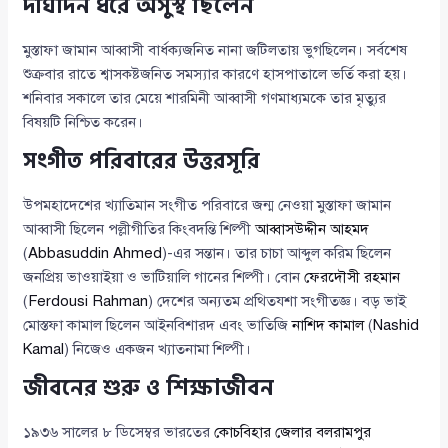
দীর্ঘদিন ধরে অসুস্থ ছিলেন
মুস্তাফা জামান আব্বাসী বার্ধক্যজনিত নানা জটিলতায় ভুগছিলেন। সর্বশেষ
শুক্রবার রাতে শ্বাসকষ্টজনিত সমস্যার কারণে হাসপাতালে ভর্তি করা হয়।
শনিবার সকালে তার মেয়ে শারমিনী আব্বাসী গণমাধ্যমকে তার মৃত্যুর
বিষয়টি নিশ্চিত করেন।
সংগীত পরিবারের উত্তরসূরি
উপমহাদেশের খ্যাতিমান সংগীত পরিবারে জন্ম নেওয়া মুস্তাফা জামান
আব্বাসী ছিলেন পল্লীগীতির কিংবদন্তি শিল্পী
আব্বাসউদ্দীন আহমদ
(
Abbasuddin Ahmed
)-এর সন্তান। তার চাচা আব্দুল করিম ছিলেন
জনপ্রিয় ভাওয়াইয়া ও ভাটিয়ালি গানের শিল্পী। বোন
ফেরদৌসী রহমান
(
Ferdousi Rahman
) দেশের অন্যতম প্রথিতযশা সংগীতজ্ঞ। বড় ভাই
মোস্তফা কামাল ছিলেন আইনবিশারদ এবং ভাতিজি
নাশিদ কামাল
(
Nashid
Kamal
) নিজেও একজন খ্যাতনামা শিল্পী।
জীবনের শুরু ও শিক্ষাজীবন
১৯৩৬ সালের ৮ ডিসেম্বর ভারতের
কোচবিহার জেলার বলরামপুর