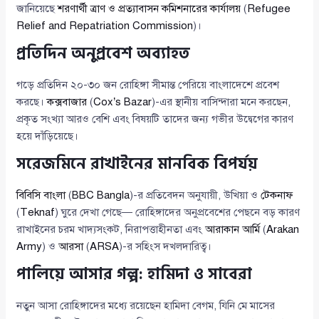
জানিয়েছে
শরণার্থী ত্রাণ ও প্রত্যাবাসন কমিশনারের কার্যালয়
(
Refugee
Relief and Repatriation Commission
)।
প্রতিদিন অনুপ্রবেশ অব্যাহত
গড়ে প্রতিদিন ২০-৩০ জন রোহিঙ্গা সীমান্ত পেরিয়ে বাংলাদেশে প্রবেশ
করছে।
কক্সবাজার
(
Cox’s Bazar
)-এর স্থানীয় বাসিন্দারা মনে করছেন,
প্রকৃত সংখ্যা আরও বেশি এবং বিষয়টি তাদের জন্য গভীর উদ্বেগের কারণ
হয়ে দাঁড়িয়েছে।
সরেজমিনে রাখাইনের মানবিক বিপর্যয়
বিবিসি বাংলা
(
BBC Bangla
)-র প্রতিবেদন অনুযায়ী, উখিয়া ও
টেকনাফ
(
Teknaf
) ঘুরে দেখা গেছে— রোহিঙ্গাদের অনুপ্রবেশের পেছনে বড় কারণ
রাখাইনের চরম খাদ্যসংকট, নিরাপত্তাহীনতা এবং
আরাকান আর্মি
(
Arakan
Army
) ও
আরসা
(
ARSA
)-র সহিংস দখলদারিত্ব।
পালিয়ে আসার গল্প: হামিদা ও সাবেরা
নতুন আসা রোহিঙ্গাদের মধ্যে রয়েছেন হামিদা বেগম, যিনি মে মাসের