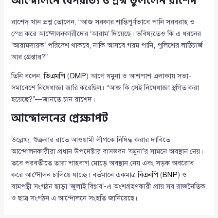
আন্দোলনে বৈপরীত্য ও প্রশ্ন তুললেন রাশেদ
রাশেদ খান প্রশ্ন তোলেন, “আজ সরকার শান্তিপূর্ণভাবে পানি সরবরাহ ও
স্প্রে করে আন্দোলনকারীদের ‘আরাম’ দিয়েছে। ভবিষ্যতেও কি এ ধরনের
‘আরামদায়ক’ পরিবেশ থাকবে, নাকি আসবে গরম পানি, পুলিশের লাঠিচার্জ
আর গ্রেপ্তার?”
তিনি বলেন,
ডিএমপি
(
DMP
) আগে যমুনা ও আশপাশ এলাকায় সভা-
সমাবেশে নিষেধাজ্ঞা জারি করেছিল। “আজ কি সেই নিষেধাজ্ঞা স্থগিত করা
হয়েছে?”—জানতে চান রাশেদ।
আন্দোলনের প্রেক্ষাপট
উল্লেখ্য, শুক্রবার রাতে আওয়ামী লীগকে নিষিদ্ধ করার দাবিতে
আন্দোলনকারীরা প্রধান উপদেষ্টার বাসভবন ‘যমুনা’র সামনে অবস্থান নেয়।
তবে পরবর্তীতে তারা শাহবাগ মোড়ে অবস্থান নেয় এবং সড়ক অবরোধ
করে আন্দোলন চালিয়ে যাচ্ছে। বর্তমানে একমাত্র
বিএনপি
(
BNP
) ও
বামপন্থী সংগঠন ছাড়া ‘জুলাই বিপ্লব’-এ অংশগ্রহণকারী প্রায় সব রাজনৈতিক
ও ছাত্র সংগঠন এ আন্দোলনে সংহতি জানিয়েছে।