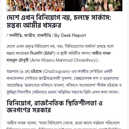
দেশে এখন বিনিয়োগ নয়, চলছে সার্কাস:
মন্তব্য আমীর খসরুর
/
অর্থনীতি
,
জাতীয়
,
রাজনীতি
/ By
Desk Report
দেশে এখন প্রকৃত বিনিয়োগ নয়, বরং ‘বিনিয়োগের সার্কাস’ চলছে বলে
মন্তব্য করেছেন
বিএনপি
(
BNP
)-র স্থায়ী কমিটির সদস্য
আমীর খসরু
মাহমুদ চৌধুরী
(Amir Khasru Mahmud Chowdhury)।
শুক্রবার (৯ মে)
চট্টগ্রাম
(Chattogram)-এর কাজীর দেউড়ির একটি
কনভেনশন সেন্টারে জাতীয়তাবাদী যুবদল, স্বেচ্ছাসেবক দল ও ছাত্রদলের
আয়োজিত ‘তারুণ্যের ভবিষ্যৎ ভাবনা, ভবিষ্যৎ বাংলাদেশ’ শীর্ষক চট্টগ্রাম ও
কুমিল্লা বিভাগীয় সেমিনারে প্রধান অতিথির বক্তব্যে তিনি এসব কথা বলেন।
বিনিয়োগ, রাজনৈতিক স্থিতিশীলতা ও
জনগণের সরকার
আমীর খসরু বলেন, “যারা বিনিয়োগ বোঝে, তারা জানে বর্তমান পরিবেশে