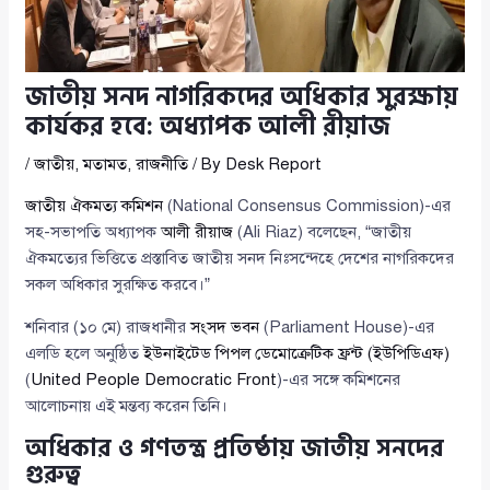
জাতীয় সনদ নাগরিকদের অধিকার সুরক্ষায়
কার্যকর হবে: অধ্যাপক আলী রীয়াজ
/
জাতীয়
,
মতামত
,
রাজনীতি
/ By
Desk Report
জাতীয় ঐকমত্য কমিশন
(National Consensus Commission)-এর
সহ-সভাপতি অধ্যাপক
আলী রীয়াজ
(Ali Riaz) বলেছেন, “জাতীয়
ঐকমত্যের ভিত্তিতে প্রস্তাবিত জাতীয় সনদ নিঃসন্দেহে দেশের নাগরিকদের
সকল অধিকার সুরক্ষিত করবে।”
শনিবার (১০ মে) রাজধানীর
সংসদ ভবন
(Parliament House)-এর
এলডি হলে অনুষ্ঠিত
ইউনাইটেড পিপল ডেমোক্রেটিক ফ্রন্ট (ইউপিডিএফ)
(
United People Democratic Front
)-এর সঙ্গে কমিশনের
আলোচনায় এই মন্তব্য করেন তিনি।
অধিকার ও গণতন্ত্র প্রতিষ্ঠায় জাতীয় সনদের
গুরুত্ব