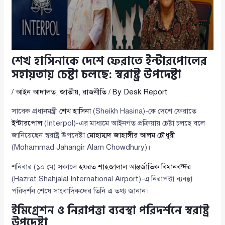
শেখ হাসিনাকে দেশে ফেরাতে ইন্টারপোলের
সহায়তায় চেষ্টা চলছে: স্বরাষ্ট্র উপদেষ্টা
/
আইন আদালত
,
জাতীয়
,
রাজনীতি
/ By
Desk Report
সাবেক প্রধানমন্ত্রী
শেখ হাসিনা
(Sheikh Hasina)-কে দেশে ফেরাতে
ইন্টারপোল
(Interpol)-এর মাধ্যমে আইনগত প্রক্রিয়ায় চেষ্টা চলছে বলে
জানিয়েছেন স্বরাষ্ট্র উপদেষ্টা
মোহাম্মদ জাহাঙ্গীর আলম চৌধুরী
(Mohammad Jahangir Alam Chowdhury)।
শনিবার (১০ মে) সকালে
হযরত শাহজালাল আন্তর্জাতিক বিমানবন্দর
(Hazrat Shahjalal International Airport)-এ নিরাপত্তা ব্যবস্থা
পরিদর্শন শেষে সাংবাদিকদের তিনি এ তথ্য জানান।
ইমিগ্রেশন ও নিরাপত্তা ব্যবস্থা পরিদর্শনে স্বরাষ্ট্র
উপদেষ্টা