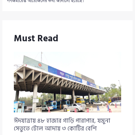
গণজমায়েত আয়োজনের কথা জানানো হয়েছে।
Must Read
ঈদযাত্রায় ৪৮ হাজার গাড়ি পারাপার, যমুনা
সেতুতে টোল আদায় ৩ কোটির বেশি