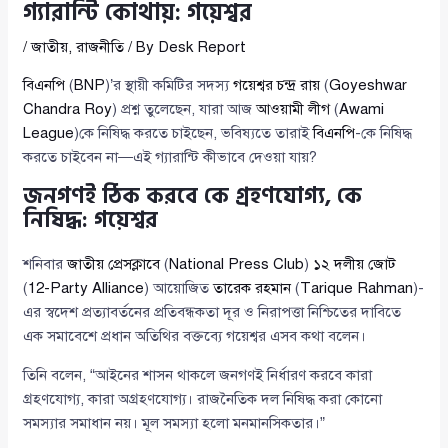
গ্যারান্টি কোথায়: গয়েশ্বর
/
জাতীয়
,
রাজনীতি
/ By
Desk Report
বিএনপি
(
BNP
)’র স্থায়ী কমিটির সদস্য
গয়েশ্বর চন্দ্র রায়
(
Goyeshwar
Chandra Roy
) প্রশ্ন তুলেছেন, যারা আজ
আওয়ামী লীগ
(
Awami
League
)কে নিষিদ্ধ করতে চাইছেন, ভবিষ্যতে তারাই
বিএনপি
-কে নিষিদ্ধ
করতে চাইবেন না—এই গ্যারান্টি কীভাবে দেওয়া যায়?
জনগণই ঠিক করবে কে গ্রহণযোগ্য, কে
নিষিদ্ধ: গয়েশ্বর
শনিবার
জাতীয় প্রেসক্লাবে
(
National Press Club
)
১২ দলীয় জোট
(
12-Party Alliance
) আয়োজিত
তারেক রহমান
(
Tarique Rahman
)-
এর স্বদেশ প্রত্যাবর্তনের প্রতিবন্ধকতা দূর ও নিরাপত্তা নিশ্চিতের দাবিতে
এক সমাবেশে প্রধান অতিথির বক্তব্যে গয়েশ্বর এসব কথা বলেন।
তিনি বলেন, “আইনের শাসন থাকলে জনগণই নির্ধারণ করবে কারা
গ্রহণযোগ্য, কারা অগ্রহণযোগ্য। রাজনৈতিক দল নিষিদ্ধ করা কোনো
সমস্যার সমাধান নয়। মূল সমস্যা হলো মনমানসিকতার।”