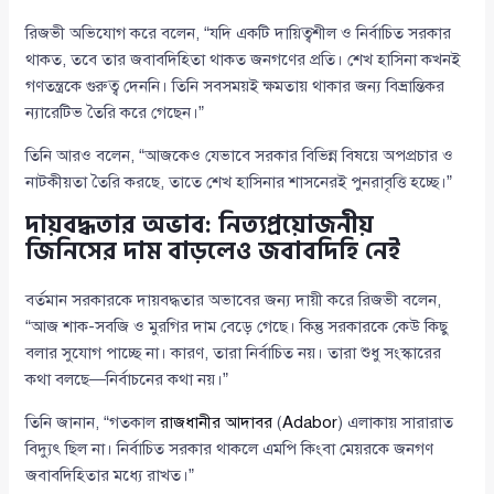
রিজভী অভিযোগ করে বলেন, “যদি একটি দায়িত্বশীল ও নির্বাচিত সরকার
থাকত, তবে তার জবাবদিহিতা থাকত জনগণের প্রতি। শেখ হাসিনা কখনই
গণতন্ত্রকে গুরুত্ব দেননি। তিনি সবসময়ই ক্ষমতায় থাকার জন্য বিভ্রান্তিকর
ন্যারেটিভ তৈরি করে গেছেন।”
তিনি আরও বলেন, “আজকেও যেভাবে সরকার বিভিন্ন বিষয়ে অপপ্রচার ও
নাটকীয়তা তৈরি করছে, তাতে শেখ হাসিনার শাসনেরই পুনরাবৃত্তি হচ্ছে।”
দায়বদ্ধতার অভাব: নিত্যপ্রয়োজনীয়
জিনিসের দাম বাড়লেও জবাবদিহি নেই
বর্তমান সরকারকে দায়বদ্ধতার অভাবের জন্য দায়ী করে রিজভী বলেন,
“আজ শাক-সবজি ও মুরগির দাম বেড়ে গেছে। কিন্তু সরকারকে কেউ কিছু
বলার সুযোগ পাচ্ছে না। কারণ, তারা নির্বাচিত নয়। তারা শুধু সংস্কারের
কথা বলছে—নির্বাচনের কথা নয়।”
তিনি জানান, “গতকাল
রাজধানীর আদাবর
(
Adabor
) এলাকায় সারারাত
বিদ্যুৎ ছিল না। নির্বাচিত সরকার থাকলে এমপি কিংবা মেয়রকে জনগণ
জবাবদিহিতার মধ্যে রাখত।”