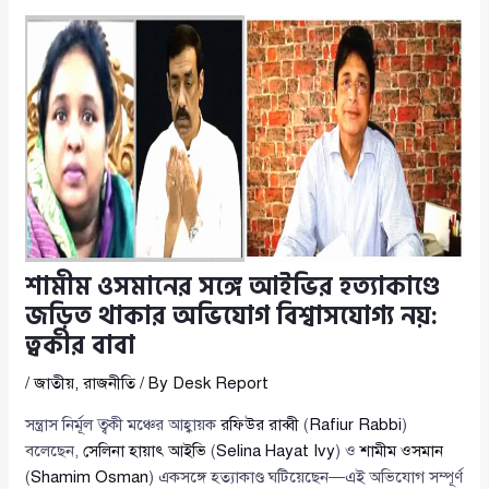
শামীম ওসমানের সঙ্গে আইভির হত্যাকাণ্ডে
জড়িত থাকার অভিযোগ বিশ্বাসযোগ্য নয়:
ত্বকীর বাবা
/
জাতীয়
,
রাজনীতি
/ By
Desk Report
সন্ত্রাস নির্মূল ত্বকী মঞ্চের আহ্বায়ক
রফিউর রাব্বী
(
Rafiur Rabbi
)
বলেছেন,
সেলিনা হায়াৎ আইভি
(
Selina Hayat Ivy
) ও
শামীম ওসমান
(
Shamim Osman
) একসঙ্গে হত্যাকাণ্ড ঘটিয়েছেন—এই অভিযোগ সম্পূর্ণ