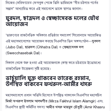
নিজের ভেরিফায়েড ফেসবুক পেজে তিনি তামিমকে “বীর চট্টলার গর্বের
সন্তান” আখ্যায়িত করে এই সমাবেশে তাকে স্বাগত জানান।
যুবদল, ছাত্রদল ও স্বেচ্ছাসেবক দলের যৌথ
আয়োজন
‘তারুণ্যের রাজনৈতিক অধিকার প্রতিষ্ঠার সমাবেশ’ শিরোনামে আয়োজিত
এই মহাসমাবেশের আয়োজন করছে বিএনপির তিন অঙ্গসংগঠন—
যুবদল
(
Jubo Dal
),
ছাত্রদল
(
Chhatra Dal
) ও
স্বেচ্ছাসেবক দল
(
Swecchasebak Dal
)।
বিকাল থেকে শুরু হওয়া এই আয়োজনকে কেন্দ্র করে চট্টগ্রামে ইতোমধ্যে
রাজনৈতিক উত্তেজনা সৃষ্টি হয়েছে।
ভার্চুয়ালি যুক্ত থাকবেন তারেক রহমান,
উপস্থিত থাকবেন ফখরুল-আমীর খসরু
মহাসমাবেশে প্রধান অতিথি হিসেবে উপস্থিত থাকবেন বিএনপির মহাসচিব
মির্জা ফখরুল ইসলাম আলমগীর
(
Mirza Fakhrul Islam Alamgir
) এবং
বিএনপির স্থায়ী কমিটির সদস্য
আমীর খসরু মাহমুদ চৌধুরী
(
Amir Khasru