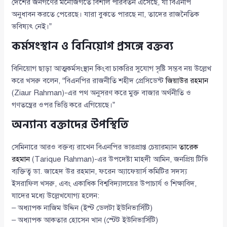
দেশের জনগণের মনোজগতে বিশাল পরিবর্তন এসেছে, যা বিএনপি
অনুধাবন করতে পেরেছে। যারা বুঝতে পারছে না, তাদের রাজনৈতিক
ভবিষ্যৎ নেই।”
কর্মসংস্থান ও বিনিয়োগ প্রসঙ্গে বক্তব্য
বিনিয়োগ ছাড়া আত্মকর্মসংস্থান কিংবা চাকরির সুযোগ সৃষ্টি সম্ভব নয় উল্লেখ
করে খসরু বলেন, “বিএনপির রাজনীতি শহীদ প্রেসিডেন্ট
জিয়াউর রহমান
(Ziaur Rahman)-এর পথ অনুসরণ করে মুক্ত বাজার অর্থনীতি ও
গণতন্ত্রের ওপর ভিত্তি করে এগিয়েছে।”
অন্যান্য বক্তাদের উপস্থিতি
সেমিনারে আরও বক্তব্য রাখেন বিএনপির ভারপ্রাপ্ত চেয়ারম্যান
তারেক
রহমান
(Tarique Rahman)-এর উপদেষ্টা মাহদী আমিন, জনপ্রিয় টিভি
ব্যক্তিত্ব ডা. জাহেদ উর রহমান, ফরেন অ্যাফেয়ার্স কমিটির সদস্য
ইসরাফিল খসরু, এবং একাধিক বিশ্ববিদ্যালয়ের উপাচার্য ও শিক্ষাবিদ,
যাদের মধ্যে উল্লেখযোগ্য হলেন:
– অধ্যাপক নাজিম উদ্দিন (ইস্ট ডেলটা ইউনিভার্সিটি)
– অধ্যাপক আকতার হোসেন খান (স্টেট ইউনিভার্সিটি)