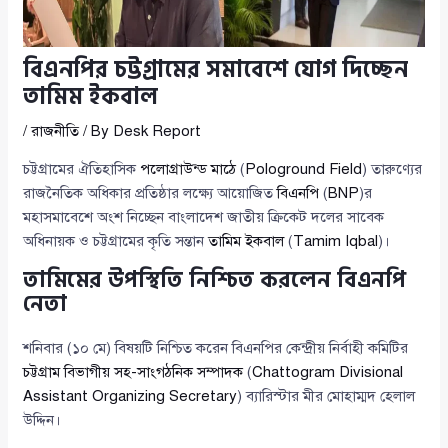
বিএনপির চট্টগ্রামের সমাবেশে যোগ দিচ্ছেন
তামিম ইকবাল
/
রাজনীতি
/ By
Desk Report
চট্টগ্রামের ঐতিহাসিক
পলোগ্রাউন্ড মাঠে
(
Pologround Field
) তারুণ্যের
রাজনৈতিক অধিকার প্রতিষ্ঠার লক্ষ্যে আয়োজিত
বিএনপি
(
BNP
)র
মহাসমাবেশে অংশ নিচ্ছেন বাংলাদেশ জাতীয় ক্রিকেট দলের সাবেক
অধিনায়ক ও চট্টগ্রামের কৃতি সন্তান
তামিম ইকবাল
(
Tamim Iqbal
)।
তামিমের উপস্থিতি নিশ্চিত করলেন বিএনপি
নেতা
শনিবার (১০ মে) বিষয়টি নিশ্চিত করেন বিএনপির কেন্দ্রীয় নির্বাহী কমিটির
চট্টগ্রাম বিভাগীয় সহ-সাংগঠনিক সম্পাদক
(
Chattogram Divisional
Assistant Organizing Secretary
) ব্যারিস্টার মীর মোহাম্মদ হেলাল
উদ্দিন।