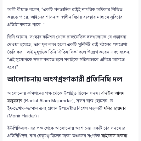
আলী রীয়াজ বলেন, “একটি গণতান্ত্রিক রাষ্ট্রই নাগরিক অধিকার নিশ্চিত
করতে পারে, আইনের শাসন ও স্বাধীন বিচার ব্যবস্থার মাধ্যমে সুবিচার
প্রতিষ্ঠা করতে পারে।”
তিনি জানান, সংস্কার কমিশন থেকে রাজনৈতিক দলগুলোকে যে প্রস্তাবনা
দেওয়া হয়েছে, তার মূল লক্ষ্য হলো একটি সুনির্দিষ্ট রাষ্ট্র গঠনের পথরেখা
তৈরি করা। এই মুহূর্তকে তিনি ‘ঐতিহাসিক’ বলে উল্লেখ করেন এবং বলেন,
“এই সুযোগকে সফল করতে হলে সবাইকে সক্রিয়ভাবে এগিয়ে আসতে
হবে।”
আলোচনায় অংশগ্রহণকারী প্রতিনিধি দল
আলোচনায় কমিশনের পক্ষ থেকে উপস্থিত ছিলেন সদস্য
বদিউল আলম
মজুমদার
(Badiul Alam Majumdar), সফর রাজ হোসেন, ড.
ইফতেখারুজ্জামান এবং প্রধান উপদেষ্টার বিশেষ সহকারী
মনির হায়দার
(Monir Haidar)।
ইউপিডিএফ-এর পক্ষ থেকে আলোচনায় অংশ নেয় একটি চার সদস্যের
প্রতিনিধিদল, যার নেতৃত্বে ছিলেন ঢাকা অঞ্চলের সংগঠক
মাইকেল চাকমা