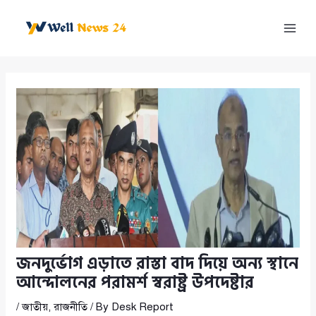
Skip
to
Mai
content
Men
জনদুর্ভোগ এড়াতে রাস্তা বাদ দিয়ে অন্য স্থানে
আন্দোলনের পরামর্শ স্বরাষ্ট্র উপদেষ্টার
/
জাতীয়
,
রাজনীতি
/ By
Desk Report