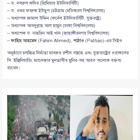
– ড. নসরুল কদির (প্রিমিয়ার ইউনিভার্সিটি)
– ড. ওমর ফারুক ইউছুপ (চট্টগ্রাম মেডিক্যাল বিশ্ববিদ্যালয়)
– অধ্যাপক জামাল উদ্দিন (কর্নেল ইউনিভার্সিটি, যুক্তরাষ্ট্র)
– অধ্যাপক আবদুল্লাহ আল মামুন (ঢাকা বিশ্ববিদ্যালয়)
– অধ্যাপক ড. নাহরিন আই খান (জাহাঙ্গীরনগর বিশ্ববিদ্যালয়)
–
ফাহিম আহমেদ
(Fahim Ahmed),
পাঠাও
(Pathao)-এর সিইও
অনুষ্ঠানে চলচ্চিত্র নির্মাতা মাবরুর রশীদ বান্নাহ এবং যুক্তরাষ্ট্রের ওরাকলের
সি. ইঞ্জিনিয়ারিং ম্যানেজার মুনতাসীর মুনির-সহ আরও অনেকে বক্তব্য
রাখেন।