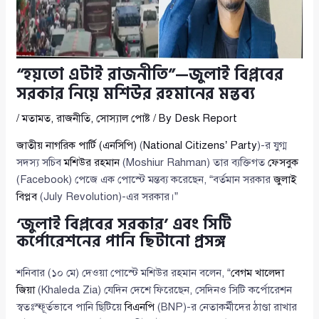
“হয়তো এটাই রাজনীতি”—জুলাই বিপ্লবের
সরকার নিয়ে মশিউর রহমানের মন্তব্য
/
মতামত
,
রাজনীতি
,
সোস্যাল পোষ্ট
/ By
Desk Report
জাতীয় নাগরিক পার্টি (এনসিপি)
(
National Citizens’ Party
)-র যুগ্ম
সদস্য সচিব
মশিউর রহমান
(Moshiur Rahman) তার ব্যক্তিগত
ফেসবুক
(Facebook) পেজে এক পোস্টে মন্তব্য করেছেন, “বর্তমান সরকার
জুলাই
বিপ্লব
(July Revolution)-এর সরকার।”
‘জুলাই বিপ্লবের সরকার’ এবং সিটি
কর্পোরেশনের পানি ছিটানো প্রসঙ্গ
শনিবার (১০ মে) দেওয়া পোস্টে মশিউর রহমান বলেন, “
বেগম খালেদা
জিয়া
(Khaleda Zia) যেদিন দেশে ফিরেছেন, সেদিনও সিটি কর্পোরেশন
স্বতঃস্ফূর্তভাবে পানি ছিটিয়ে
বিএনপি
(BNP)-র নেতাকর্মীদের ঠাণ্ডা রাখার