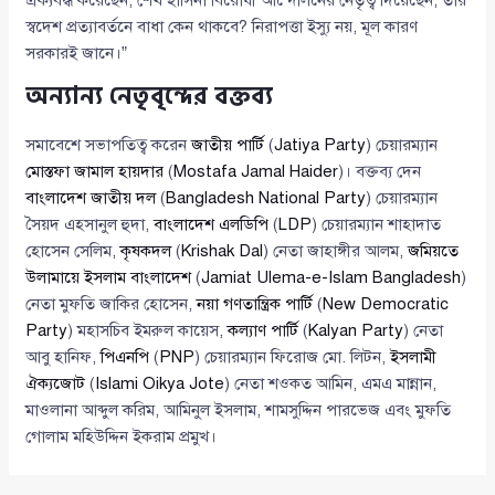
ঐক্যবদ্ধ করেছেন, শেখ হাসিনা বিরোধী আন্দোলনের নেতৃত্ব দিয়েছেন, তার
স্বদেশ প্রত্যাবর্তনে বাধা কেন থাকবে? নিরাপত্তা ইস্যু নয়, মূল কারণ
সরকারই জানে।”
অন্যান্য নেতৃবৃন্দের বক্তব্য
সমাবেশে সভাপতিত্ব করেন
জাতীয় পার্টি
(
Jatiya Party
) চেয়ারম্যান
মোস্তফা জামাল হায়দার
(
Mostafa Jamal Haider
)। বক্তব্য দেন
বাংলাদেশ জাতীয় দল
(
Bangladesh National Party
) চেয়ারম্যান
সৈয়দ এহসানুল হুদা,
বাংলাদেশ এলডিপি
(
LDP
) চেয়ারম্যান শাহাদাত
হোসেন সেলিম,
কৃষকদল
(
Krishak Dal
) নেতা জাহাঙ্গীর আলম,
জমিয়তে
উলামায়ে ইসলাম বাংলাদেশ
(
Jamiat Ulema-e-Islam Bangladesh
)
নেতা মুফতি জাকির হোসেন,
নয়া গণতান্ত্রিক পার্টি
(
New Democratic
Party
) মহাসচিব ইমরুল কায়েস,
কল্যাণ পার্টি
(
Kalyan Party
) নেতা
আবু হানিফ,
পিএনপি
(
PNP
) চেয়ারম্যান ফিরোজ মো. লিটন,
ইসলামী
ঐক্যজোট
(
Islami Oikya Jote
) নেতা শওকত আমিন, এমএ মান্নান,
মাওলানা আব্দুল করিম, আমিনুল ইসলাম, শামসুদ্দিন পারভেজ এবং মুফতি
গোলাম মহিউদ্দিন ইকরাম প্রমুখ।