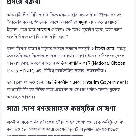
প্রসঙ্গে বক্তব্য
আওয়ামী লীগ নিষিদ্ধের দাবিতে চলমান ছাত্র-জনতার আন্দোলন প্রসঙ্গে
উপদেষ্টা বলেন, “গতকাল আন্দোলনকারীরা
যমুনা
বাসভবনের সামনে
ছিলেন, পরে তারা
শাহবাগ
গেছেন। সেখানেও দুর্ভোগ হচ্ছে, তবে তারা
জরুরি বিষয়গুলো বিবেচনায় নিচ্ছেন।”
বৃহস্পতিবার রাতভর যমুনার সামনে অবস্থান কর্মসূচি ও
মিন্টো রোড
মোড়ে
মঞ্চ তৈরি করে বিক্ষোভ করে ছাত্র-জনতা। এরপর শুক্রবার বিকেলে থেকে
শাহবাগ মোড় অবরোধ করেন
জাতীয় নাগরিক পার্টি
(
National Citizen
Party – NCP
) এবং বিভিন্ন রাজনৈতিক দলের নেতাকর্মীরা।
তারা ঘোষণা দিয়েছেন,
অন্তর্বর্তীকালীন সরকার
(
Interim Government
)
আওয়ামী লীগকে নিষিদ্ধ করে প্রজ্ঞাপন না দেওয়া পর্যন্ত শাহবাগ ব্লকেড
অব্যাহত থাকবে।
সারা দেশে গণজমায়েত কর্মসূচির ঘোষণা
একই দাবিতে শনিবার বিকেল ৩টায় শাহবাগে গণজমায়েত কর্মসূচি ঘোষণা
করা হয়েছে। পাশাপাশি সারা দেশের ‘জুলাই অভ্যুত্থান’ স্থানগুলোতেও