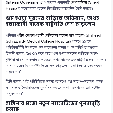
(
Interim Government
)ও সাবেক প্রধানমন্ত্রী
শেখ হাসিনা
(
Sheikh
Hasina
)র মতো নানা ধরনের বিভ্রান্তিকর ন্যারেটিভ তৈরি করছে।
গুম হওয়া সুমনের বাড়িতে অভিযান, অথচ
হত্যাকারী সাবেক রাষ্ট্রপতি দেশ ছাড়লেন
শনিবার
শহীদ সোহরাওয়ার্দী মেডিকেল কলেজ হাসপাতাল
(
Shaheed
Suhrawardy Medical College Hospital
) প্রাঙ্গণে ১৯তম
প্রতিষ্ঠাবার্ষিকী উপলক্ষে এক আলোচনা সভায় প্রধান অতিথির বক্তব্যে
রিজভী বলেন, “১৫-১৬ বছর আগে গুম হওয়া সুমনের বাড়িতে আইন-
শৃঙ্খলা বাহিনী অভিযান চালিয়েছে, অথচ সাবেক এক রাষ্ট্রপতি হত্যা মামলার
আসামি হয়েও বিমানবন্দর দিয়ে দেশ ছাড়ছেন—সেই দিক তাদের নজরে
পড়ছে না।”
তিনি বলেন, “এই পরিস্থিতিতে জনগণের মধ্যে প্রশ্ন জাগে—সরকার প্রকৃত
ফ্যাসিস্ট ও স্বৈরাচারদের পুনর্বাসন করছে কি না। জনগণের এই সন্দেহ
অমূলক নয়।”
হাসিনার মতো নতুন ন্যারেটিভের পুনরাবৃত্তি
চলছে