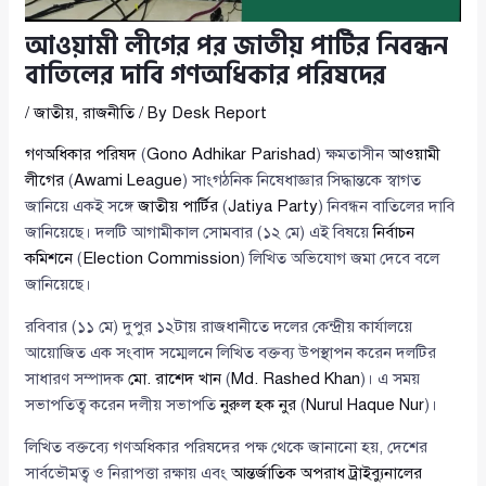
আওয়ামী লীগের পর জাতীয় পার্টির নিবন্ধন
বাতিলের দাবি গণঅধিকার পরিষদের
/
জাতীয়
,
রাজনীতি
/ By
Desk Report
গণঅধিকার পরিষদ
(
Gono Adhikar Parishad
) ক্ষমতাসীন
আওয়ামী
লীগের
(
Awami League
) সাংগঠনিক নিষেধাজ্ঞার সিদ্ধান্তকে স্বাগত
জানিয়ে একই সঙ্গে
জাতীয় পার্টির
(
Jatiya Party
) নিবন্ধন বাতিলের দাবি
জানিয়েছে। দলটি আগামীকাল সোমবার (১২ মে) এই বিষয়ে
নির্বাচন
কমিশনে
(
Election Commission
) লিখিত অভিযোগ জমা দেবে বলে
জানিয়েছে।
রবিবার (১১ মে) দুপুর ১২টায় রাজধানীতে দলের কেন্দ্রীয় কার্যালয়ে
আয়োজিত এক সংবাদ সম্মেলনে লিখিত বক্তব্য উপস্থাপন করেন দলটির
সাধারণ সম্পাদক
মো. রাশেদ খান
(
Md. Rashed Khan
)। এ সময়
সভাপতিত্ব করেন দলীয় সভাপতি
নুরুল হক নুর
(
Nurul Haque Nur
)।
লিখিত বক্তব্যে গণঅধিকার পরিষদের পক্ষ থেকে জানানো হয়, দেশের
সার্বভৌমত্ব ও নিরাপত্তা রক্ষায় এবং
আন্তর্জাতিক অপরাধ ট্রাইব্যুনালের