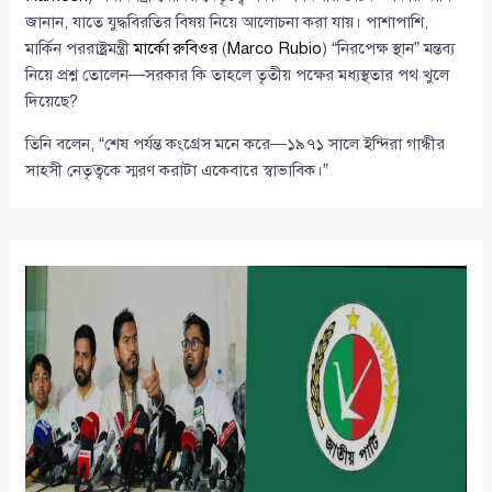
জানান, যাতে যুদ্ধবিরতির বিষয় নিয়ে আলোচনা করা যায়। পাশাপাশি,
মার্কিন পররাষ্ট্রমন্ত্রী
মার্কো রুবিওর
(
Marco Rubio
) “নিরপেক্ষ স্থান” মন্তব্য
নিয়ে প্রশ্ন তোলেন—সরকার কি তাহলে তৃতীয় পক্ষের মধ্যস্থতার পথ খুলে
দিয়েছে?
তিনি বলেন, “শেষ পর্যন্ত কংগ্রেস মনে করে—১৯৭১ সালে ইন্দিরা গান্ধীর
সাহসী নেতৃত্বকে স্মরণ করাটা একেবারে স্বাভাবিক।”