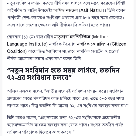
নতুন সংবিধান প্রণয়ন করতে দীর্ঘ সময় লাগবে বলে মন্তব্য করেছেন বিশিষ্ট
আইনবিদ ও আইন উপদেষ্টা
আসিফ নজরুল
(
Asif Nazrul
)। তিনি বলেন,
পার্শ্ববর্তী দেশগুলোতেও সংবিধান প্রণয়নে প্রায় ৮-৯ বছর সময় লেগেছে।
ফলে বাংলাদেশের ক্ষেত্রেও এটি দীর্ঘমেয়াদি প্রক্রিয়া হতে পারে।
রোববার (১১ মে) রাজধানীর
মাতৃভাষা ইনস্টিটিউটে
(
Mother
Language Institute
) নাগরিক উদ্যোগ
নাগরিক কোয়ালিশন
(
Citizen
Coalition
) আয়োজিত ‘সংবিধান সংস্কারে নাগরিক জোটের ৭ প্রস্তাব’
শীর্ষক আলোচনা সভায় এসব কথা বলেন তিনি।
“নতুন সংবিধান হতে সময় লাগবে, ততদিন
৭২-এর সংবিধান চলবে”
আসিফ নজরুল বলেন, “জাতীয় সংসদই সংবিধান প্রণয়ন করে। সংবিধান
প্রণয়নের ক্ষেত্রে গণপরিষদ কাজ চালিয়ে যাবে এবং এতে ২-৩ বছর সময়
লাগতে পারে। কিন্তু ততদিন কি আমরা ৭২-এর সংবিধান ব্যবহার করব না?”
তিনি আরও বলেন, “এই সময়ের জন্য ৭২-এর সংবিধানকে প্রয়োজনীয়
অ্যামেন্ডমেন্টের মাধ্যমে ব্যবহার করা যেতে পারে। সংসদ ততদিন পর্যন্ত
সংবিধান পরিচালক হিসেবে কাজ করবে।”