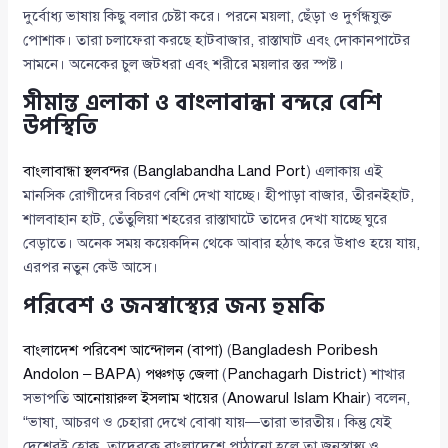
দুর্বোধ্য ভাষায় কিছু বলার চেষ্টা করে। পরনে ময়লা, ছেঁড়া ও দুর্গন্ধযুক্ত
পোশাক। তারা চলাফেরা করছে হাটবাজার, রাস্তাঘাট এবং দোকানপাটের
সামনে। অনেকের চুল জটধরা এবং শরীরে ময়লার স্তর স্পষ্ট।
সীমান্ত এলাকা ও বাংলাবান্ধা বন্দরে বেশি
উপস্থিতি
বাংলাবান্ধা স্থলবন্দর
(
Banglabandha Land Port
) এলাকায় এই
মানসিক রোগীদের বিচরণ বেশি দেখা যাচ্ছে। হীপাড়া বাজার, তীরনইহাট,
শালবাহান হাট, তেঁতুলিয়া শহরের রাস্তাঘাটে তাদের দেখা যাচ্ছে ঘুরে
বেড়াতে। অনেক সময় কয়েকদিন থেকে আবার হঠাৎ করে উধাও হয়ে যায়,
এরপর নতুন কেউ আসে।
পরিবেশ ও জনস্বাস্থ্যের জন্য হুমকি
বাংলাদেশ পরিবেশ আন্দোলন (বাপা)
(
Bangladesh Poribesh
Andolon – BAPA
)
পঞ্চগড় জেলা
(
Panchagarh District
) শাখার
সভাপতি
আনোয়ারুল ইসলাম খায়ের
(
Anowarul Islam Khair
) বলেন,
“ভাষা, আচরণ ও চেহারা দেখে বোঝা যায়—তারা ভারতীয়। কিন্তু যেই
দেশেরই হোক, তাদেরকে বাংলাদেশে পাঠানো হলে তা জনস্বাস্থ্য ও