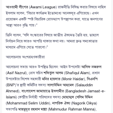
আওয়ামী লীগের
(
Awami League
) রাজনীতি নিষিদ্ধ করার বিষয়ে নাহিদ
ইসলাম বলেন, “বিচার কার্যক্রম ইতোমধ্যে অনেকদূর এগিয়েছে। এখন
প্রয়োজন একটি স্পষ্ট বিচারিক রোডম্যাপ উপস্থাপন করা, যাতে জনগণের
আস্থা আরও বৃদ্ধি পায়।”
তিনি বলেন, “যদি সংস্কারের বিষয়ে জাতীয় ঐক্যমত তৈরি হয়, তাহলে
নির্বাচন নিয়ে কারও আপত্তি থাকার কথা নয়। আমরা দ্রুত সমঝোতার
মাধ্যমে এগিয়ে যেতে পারবো।”
আলোচনায় অংশগ্রহণকারীরা
আলোচনা সভায় আরও উপস্থিত ছিলেন: আইন উপদেষ্টা
আসিফ নজরুল
(
Asif Nazrul
), প্রেস সচিব
শফিকুল আলম
(
Shafiqul Alam
), প্রধান
উপদেষ্টার বিশেষ সহকারী
মনির হায়দার
(
Monir Haidar
),
বিএনপি
(
BNP
)’র স্থায়ী কমিটির সদস্য
সালাউদ্দিন আহমেদ
(
Salauddin
Ahmed
),
বাংলাদেশ জামায়াতে ইসলামীর
(
Bangladesh Jamaat-e-
Islami
) কেন্দ্রীয় নির্বাহী পরিষদের সদস্য
মোহাম্মদ সেলিম উদ্দিন
(
Mohammad Selim Uddin
),
নাগরিক ঐক্য
(
Nagorik Oikya
)
সভাপতি
মাহমুদুর রহমান মান্না
(
Mahmudur Rahman Manna
),