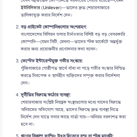
যেসব বহুজাতিক কোম্পানিতে সরকারের শেয়ার রয়েছে—যেমন
ইউনিলিভার
(
Unilever
)—তাদের দ্রুত শেয়ারবাজারে
তালিকাভুক্ত করার নির্দেশ দেন।
বড় প্রাইভেট কোম্পানিগুলোর অংশগ্রহণ:
বাংলাদেশের বিলিয়ন ডলার টার্নওভার বিশিষ্ট বড় বড় বেসরকারি
কোম্পানি—যেমন সিটি, মেঘনা—তাদের স্টক মার্কেটে অন্তর্ভুক্ত
করার জন্য প্রয়োজনীয় প্রণোদনার কথা বলেন।
ভেস্টেড ইন্টারেস্টমুক্ত গভীর সংস্কার:
পুঁজিবাজারে গোষ্ঠীগত স্বার্থে বাঁধা না পড়ে গভীর সংস্কার নিশ্চিত
করতে নিরপেক্ষ ও স্বার্থহীন ব্যক্তিদের সম্পৃক্ত করার নির্দেশনা
দেন।
দুর্নীতির বিরুদ্ধে কঠোর ব্যবস্থা:
শেয়ারবাজার সংশ্লিষ্ট নিয়ন্ত্রক সংস্থাগুলোর মধ্যে যাদের বিরুদ্ধে
অনিয়মের অভিযোগ আছে, তাদের বিরুদ্ধে দ্রুত ব্যবস্থা নিতে
নির্দেশ দেন যাতে সবার কাছে বার্তা যায়—অনিয়ম বরদাশত করা
হবে না।
ঋণের বিকল্প ফান্ডিং উৎস হিসেবে বন্ড বা স্টক মার্কেট: