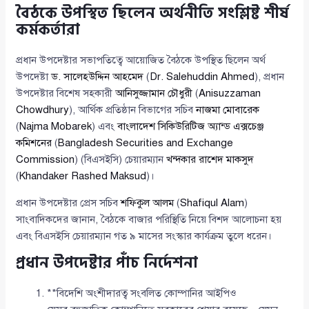
বৈঠকে উপস্থিত ছিলেন অর্থনীতি সংশ্লিষ্ট শীর্ষ
কর্মকর্তারা
প্রধান উপদেষ্টার সভাপতিত্বে আয়োজিত বৈঠকে উপস্থিত ছিলেন অর্থ
উপদেষ্টা
ড. সালেহউদ্দিন আহমেদ
(
Dr. Salehuddin Ahmed
), প্রধান
উপদেষ্টার বিশেষ সহকারী
আনিসুজ্জামান চৌধুরী
(
Anisuzzaman
Chowdhury
), আর্থিক প্রতিষ্ঠান বিভাগের সচিব
নাজমা মোবারেক
(
Najma Mobarek
) এবং
বাংলাদেশ সিকিউরিটিজ অ্যান্ড এক্সচেঞ্জ
কমিশনের
(
Bangladesh Securities and Exchange
Commission
) (বিএসইসি) চেয়ারম্যান
খন্দকার রাশেদ মাকসুদ
(
Khandaker Rashed Maksud
)।
প্রধান উপদেষ্টার প্রেস সচিব
শফিকুল আলম
(
Shafiqul Alam
)
সাংবাদিকদের জানান, বৈঠকে বাজার পরিস্থিতি নিয়ে বিশদ আলোচনা হয়
এবং বিএসইসি চেয়ারম্যান গত ৯ মাসের সংস্কার কার্যক্রম তুলে ধরেন।
প্রধান উপদেষ্টার পাঁচ নির্দেশনা
**বিদেশি অংশীদারত্ব সংবলিত কোম্পানির আইপিও