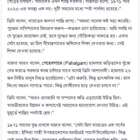
বেড়েই চলছিল। আমাদের এখন শান্তি দরকার। বাস্তবতা হলো, ১৯৭১ আর
২০২৫-এর অবস্থা এক নয়। দুটি সময়ের মধ্যে স্পষ্ট পার্থক্য রয়েছে।”
তিনি বলেন, ভারতের জনগণ শান্তি প্রাপ্য। “আমরা অনেক কষ্ট সহ্য করেছি।
পুঞ্চের বাসিন্দাদের জিজ্ঞেস করুন—কতজন প্রাণ হারিয়েছে। আমি বলছি না
যে যুদ্ধের প্রয়োজন নেই, তবে যুদ্ধের জন্য যৌক্তিকতা থাকতে হয়। এবার
যেটা হয়েছে, তা ছিল সীমান্তপারের জঙ্গিদের শিক্ষা দেওয়ার জন্য। সেই
শিক্ষা দেওয়া হয়েছে।”
থারুর আরও বলেন,
পেহেলগামে
(
Pahalgam
) হামলায় জড়িতদের খুঁজে
বের করতে সরকার কাজ চালিয়ে যাবে বলেই তিনি আশাবাদী। হামলায় ২৬
জন নিরীহ মানুষ নিহত হয়েছিলেন। “এটা জরুরি, কিন্তু তাৎক্ষণিক নয়। মাস
কিংবা বছরও লাগতে পারে। কিন্তু দোষীদের ছাড় দেওয়া চলবে না।”
তিনি বলেন, “আরও প্রাণহানি বা সম্পদের ক্ষতি এড়ানোই উচিত ছিল।
ভারতীয়দের উন্নয়ন ও কল্যাণেই আমাদের মনোযোগ দেওয়া উচিত। এই
মুহূর্তে শান্তির পথটাই শ্রেয়।”
১৯৭১ সালের যুদ্ধ প্রসঙ্গে থারুর বলেন, “সেটা ছিল ভারতের এক গর্বের
অধ্যায়। ইন্দিরা গান্ধী উপমহাদেশের মানচিত্রই পাল্টে দিয়েছিলেন। কিন্তু
সেই সময় ছিল ভিন্ন। আজকের পাকিস্তান ভিন্ন, তাদের সামরিক শক্তি, অস্ত্র,