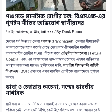
পঞ্চগড়ে মানসিক রোগীর ঢল: বিএসএফ-এর
পুশইন নীতির অভিযোগ স্থানীয়দের
/
আইন আদালত
,
জাতীয়
,
ভিন্ন খবর
/ By
Desk Report
দেশের সর্ব উত্তরের জেলা
পঞ্চগড়
(
Panchagarh
) জেলার সীমান্তবর্তী
অঞ্চলগুলোতে হঠাৎ করেই বেড়ে গেছে নাম-ঠিকানাহীন মানসিক
ভারসাম্যহীন রোগীর সংখ্যা। বিশেষ করে
তেঁতুলিয়া উপজেলা
(
Tetulia
Upazila
) এবং এর আশপাশের হাট-বাজারগুলোতে এইসব ব্যক্তিদের
অবস্থান লক্ষ্য করা যাচ্ছে। স্থানীয়দের দাবি,
ভারতীয় সীমান্তরক্ষী বাহিনী
বিএসএফ
(
BSF
) কৌশলে এসব মানসিক রোগীকে বাংলাদেশে পুশইন
করছে।
ভাষা ও চেহারায় অচেনা, সন্দেহ ভারতীয়
নাগরিক
স্থানীয়রা জানান, মানসিক ভারসাম্যহীন এসব মানুষদের কারও নাম বা
পরিচয় নেই। তারা কেউ হিন্দি, কেউ ইংরেজিতে কথা বলে, আবার কেউ