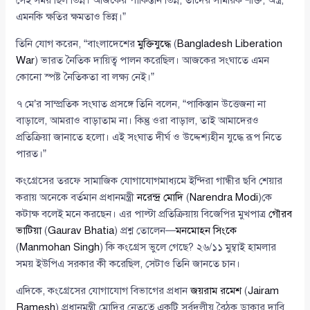
এমনকি ক্ষতির ক্ষমতাও ভিন্ন।”
তিনি যোগ করেন, “বাংলাদেশের
মুক্তিযুদ্ধে
(
Bangladesh Liberation
War
) ভারত নৈতিক দায়িত্ব পালন করেছিল। আজকের সংঘাতে এমন
কোনো স্পষ্ট নৈতিকতা বা লক্ষ্য নেই।”
৭ মে’র সাম্প্রতিক সংঘাত প্রসঙ্গে তিনি বলেন, “পাকিস্তান উত্তেজনা না
বাড়ালে, আমরাও বাড়াতাম না। কিন্তু ওরা বাড়াল, তাই আমাদেরও
প্রতিক্রিয়া জানাতে হলো। এই সংঘাত দীর্ঘ ও উদ্দেশ্যহীন যুদ্ধে রূপ নিতে
পারত।”
কংগ্রেসের তরফে সামাজিক যোগাযোগমাধ্যমে ইন্দিরা গান্ধীর ছবি শেয়ার
করায় অনেকে বর্তমান প্রধানমন্ত্রী
নরেন্দ্র মোদি
(
Narendra Modi
)কে
কটাক্ষ বলেই মনে করছেন। এর পাল্টা প্রতিক্রিয়ায় বিজেপির মুখপাত্র
গৌরব
ভাটিয়া
(
Gaurav Bhatia
) প্রশ্ন তোলেন—
মনমোহন সিংকে
(
Manmohan Singh
) কি কংগ্রেস ভুলে গেছে? ২৬/১১ মুম্বাই হামলার
সময় ইউপিএ সরকার কী করেছিল, সেটাও তিনি জানতে চান।
এদিকে, কংগ্রেসের যোগাযোগ বিভাগের প্রধান
জয়রাম রমেশ
(
Jairam
Ramesh
) প্রধানমন্ত্রী মোদির নেতৃত্বে একটি সর্বদলীয় বৈঠক ডাকার দাবি