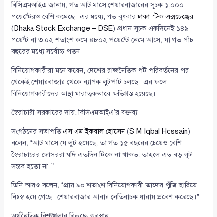
বিসিএমআইএ জানায়, গত আট মাসে শেয়ারবাজারের সূচক ১,০০০
পয়েন্টেরও বেশি কমেছে। এর মধ্যে, গত বুধবার
ঢাকা স্টক এক্সচেঞ্জের
(
Dhaka Stock Exchange – DSE
) প্রধান সূচক একদিনেই ১৪৯
পয়েন্ট বা ৩.০২ শতাংশ কমে ৪৮০২ পয়েন্টে নেমে আসে, যা গত পাঁচ
বছরের মধ্যে সর্বোচ্চ পতন।
বিনিয়োগকারীরা মনে করেন, দেশের রাজনৈতিক পট পরিবর্তনের পর
থেকেই শেয়ারবাজার থেকে ব্যাপক লুটপাট চলছে। এর ফলে
বিনিয়োগকারীদের আস্থা মারাত্মকভাবে ক্ষতিগ্রস্ত হয়েছে।
স্বৈরাচারী সরকারের দায়: বিসিএমআইএ’র বক্তব্য
সংগঠনের সভাপতি
এস এম ইকবাল হোসেন
(
S M Iqbal Hossain
)
বলেন, “আট মাসে যে লুট হয়েছে, তা গত ১৫ বছরের চেয়েও বেশি।
স্বৈরাচারের দোসররা যদি এতদিন টিকে না থাকত, তাহলে এত বড় লুট
সম্ভব হতো না।”
তিনি আরও বলেন, “প্রায় ৯০ শতাংশ বিনিয়োগকারী তাদের পুঁজি হারিয়ে
নিঃস্ব হয়ে গেছে। শেয়ারবাজার আবার নেতিবাচক ধারায় প্রবেশ করেছে।”
অর্থনৈতিক বিশৃঙ্খলার বিরুদ্ধে অবস্থান