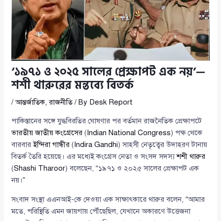
‘১৯৭১ ও ২০২৫ সালের প্রেক্ষাপট এক নয়’—
শশী থারুরের মন্তব্যে বিতর্ক
/
আন্তর্জাতিক
,
রাজনীতি
/ By
Desk Report
পাকিস্তানের সঙ্গে যুদ্ধবিরতির ঘোষণার পর বর্তমান রাজনৈতিক প্রেক্ষাপটে
ভারতীয় জাতীয় কংগ্রেসের
(
Indian National Congress
) পক্ষ থেকে
বারবার
ইন্দিরা গান্ধীর
(
Indira Gandhi
) সাহসী নেতৃত্বের উদাহরণ টানায়
বিতর্ক তৈরি হয়েছে। এর মধ্যেই কংগ্রেস নেতা ও সংসদ সদস্য
শশী থারুর
(
Shashi Tharoor
) বলেছেন, “১৯৭১ ও ২০২৫ সালের প্রেক্ষাপট এক
নয়।”
সংবাদ সংস্থা এএনআই-কে দেওয়া এক সাক্ষাৎকারে থারুর বলেন, “আমার
মতে, পরিস্থিতি এমন জায়গায় পৌঁছেছিল, যেখানে অকারণে উত্তেজনা