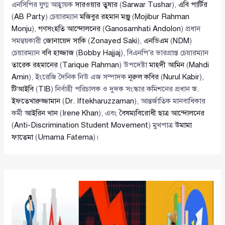
এনসিপির যুগ্ম আহ্বায়ক
সারওয়ার তুষার
(
Sarwar Tushar
),
এবি পার্টির
(
AB Party
) চেয়ারম্যান
মজিবুর রহমান মঞ্জু
(
Mojibur Rahman
Monju
),
গণসংহতি আন্দোলনের
(
Ganosamhati Andolon
) প্রধান
সমন্বয়কারী
জোনায়েদ সাকি
(
Zonayed Saki
),
এনডিএম
(
NDM
)
চেয়ারম্যান
ববি হাজ্জাজ
(
Bobby Hajjaj
), বিএনপি’র ভারপ্রাপ্ত চেয়ারম্যান
তারেক রহমানের
(
Tarique Rahman
) উপদেষ্টা
মাহদী আমিন
(
Mahdi
Amin
), ইংরেজি দৈনিক নিউ এজ সম্পাদক
নূরুল কবির
(
Nurul Kabir
),
টিআইবি
(
TIB
) নির্বাহী পরিচালক ও দুদক সংস্কার কমিশনের প্রধান
ড.
ইফতেখারুজ্জামান
(
Dr. Iftekharuzzaman
), আন্তর্জাতিক মানবাধিকার
কর্মী
আইরিন খান
(
Irene Khan
), এবং
বৈষম্যবিরোধী ছাত্র আন্দোলনের
(
Anti-Discrimination Student Movement
) মুখপাত্র
উমামা
ফাতেমা
(
Umama Fatema
)।