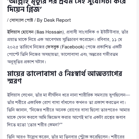
‘আল্লাহ্ মৃত্যুর পর প্রথম সেই সুযোগটা করে
দিয়েন প্লিজ’
/
সোস্যাল পোষ্ট
/ By
Desk Report
ইলিয়াস হোসেন
(
Ilias Hossain
), প্রবাসী সাংবাদিক ও ইউটিউবার, তাঁর
প্রয়াত মাকে নিয়ে এক আবেগময় স্মৃতিচারণ করেছেন। রবিবার, ১১ মে
২০২৫ তারিখে নিজের
ফেসবুক
(
Facebook
) পেজে প্রকাশিত একটি
পোস্টে তিনি নিজের অসহায়তা, ভালোবাসা এবং অন্তরের গভীরতম
অনুভূতির প্রকাশ ঘটান।
মায়ের ভালোবাসা ও নিঃস্বার্থ আত্মত্যাগের
স্মরণ
ইলিয়াস লেখেন, তাঁর মা দীর্ঘদিন ধরে নানা শারীরিক সমস্যায় ভুগছিলেন—
তাঁর শরীরে একাধিক রোগ বাসা বাঁধলেও কখনও তা প্রকাশ করতেন না।
তিনি জানান, “নিজের শরীরে অনেক রোগের বাসা ছিলো তারপরেও আমার
মাকে ফোন করলে আমি জিজ্ঞেস করার আগেই মা’র একটা প্রশ্নের জবাব
দিতে হতো ‘তোর শরীর কেমন?’”
তিনি আরও উল্লেখ করেন, তাঁর মা তিনবার স্ট্রোক করেছিলেন। শরীরের