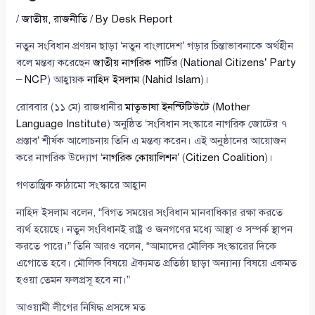
/
জাতীয়
,
রাজনীতি
/ By
Desk Report
নতুন সংবিধান প্রণয়ন ছাড়া ‘নতুন বাংলাদেশ’ গড়ার চিন্তাভাবনাকে অর্থহীন
বলে মন্তব্য করেছেন
জাতীয় নাগরিক পার্টির
(
National Citizens’ Party
– NCP
) আহ্বায়ক
নাহিদ ইসলাম
(
Nahid Islam
)।
রোববার (১১ মে) রাজধানীর
মাতৃভাষা ইনস্টিটিউটে
(
Mother
Language Institute
) অনুষ্ঠিত ‘সংবিধান সংস্কারে নাগরিক জোটের ৭
প্রস্তাব’ শীর্ষক আলোচনায় তিনি এ মন্তব্য করেন। এই অনুষ্ঠানের আয়োজন
করে নাগরিক উদ্যোগ ‘
নাগরিক কোয়ালিশন
’ (
Citizen Coalition
)।
গণতান্ত্রিক কাঠামো সংস্কারে আহ্বান
নাহিদ ইসলাম বলেন, “বিগত সময়ের সংবিধান মানবাধিকার রক্ষা করতে
ব্যর্থ হয়েছে। নতুন সংবিধানই রাষ্ট্র ও জনগণের মধ্যে আস্থা ও সম্পর্ক স্থাপন
করতে পারে।” তিনি আরও বলেন, “আমাদের মৌলিক সংস্কারের দিকে
এগোতে হবে। মৌলিক বিষয়ে ঐক্যমত প্রতিষ্ঠা ছাড়া অন্যান্য বিষয়ে একমত
হওয়া তেমন ফলপ্রসূ হবে না।”
আওয়ামী লীগের নিষিদ্ধ প্রসঙ্গে মত