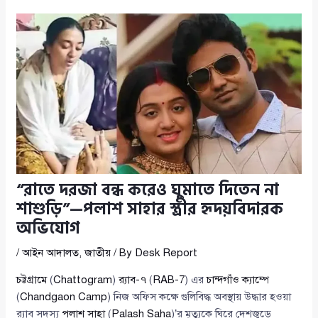
“রাতে দরজা বন্ধ করেও ঘুমাতে দিতেন না
শাশুড়ি”—পলাশ সাহার স্ত্রীর হৃদয়বিদারক
অভিযোগ
/
আইন আদালত
,
জাতীয়
/ By
Desk Report
চট্টগ্রামে
(
Chattogram
)
র‍্যাব-৭
(
RAB-7
) এর
চান্দগাঁও ক্যাম্পে
(
Chandgaon Camp
) নিজ অফিস কক্ষে গুলিবিদ্ধ অবস্থায় উদ্ধার হওয়া
র‍্যাব সদস্য
পলাশ সাহা
(
Palash Saha
)’র মৃত্যুকে ঘিরে দেশজুড়ে