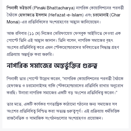
পিনাকী ভট্টাচার্য
(
Pinaki Bhattacharya
) নাগরিক কোয়ালিশনের পরবর্তী
বৈঠকে
হেফাজতে ইসলাম
(
Hefazat-e-Islam
) এবং
চরমোনাই
(
Char
Monai
)-এর প্রতিনিধিদের অংশগ্রহণের আহ্বান জানিয়েছেন।
আজ রবিবার (১১ মে) নিজের ভেরিফায়েড ফেসবুক আইডিতে দেওয়া এক
পোস্টে তিনি এই আহ্বান জানান। তিনি বলেন, নাগরিক সমাজের বৃহৎ
অংশের প্রতিনিধিত্ব করে এমন স্টেকহোল্ডারদের ভবিষ্যতের সিদ্ধান্ত গ্রহণ
প্রক্রিয়ায় অন্তর্ভুক্ত করা জরুরি।
নাগরিক সমাজের অন্তর্ভুক্তির গুরুত্ব
পিনাকী তার পোস্টে উল্লেখ করেন, “নাগরিক কোয়ালিশনের পরবর্তী বৈঠকে
হেফাজত ও চরমোনাইসহ বাকি স্টেকহোল্ডারদের প্রতিনিধি রাখার অনুরোধ
করছি। উনারা নাগরিক সমাজের একটি বড় অংশের প্রতিনিধিত্ব করেন।”
তার মতে, একটি কার্যকর গণতান্ত্রিক কাঠামো গঠনের জন্য সমাজের সব
অংশের প্রতিনিধিত্ব নিশ্চিত করা অত্যন্ত গুরুত্বপূর্ণ। এই প্রক্রিয়ায় ধর্মভিত্তিক
রাজনৈতিক ও সামাজিক সংগঠনগুলোর অংশগ্রহণও প্রয়োজন।