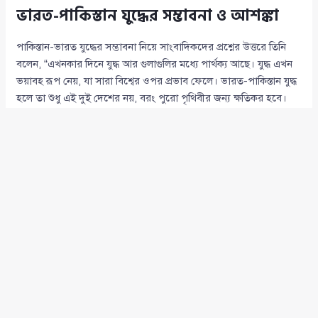
ভারত-পাকিস্তান যুদ্ধের সম্ভাবনা ও আশঙ্কা
পাকিস্তান-ভারত যুদ্ধের সম্ভাবনা নিয়ে সাংবাদিকদের প্রশ্নের উত্তরে তিনি
বলেন, “এখনকার দিনে যুদ্ধ আর গুলাগুলির মধ্যে পার্থক্য আছে। যুদ্ধ এখন
ভয়াবহ রূপ নেয়, যা সারা বিশ্বের ওপর প্রভাব ফেলে। ভারত-পাকিস্তান যুদ্ধ
হলে তা শুধু এই দুই দেশের নয়, বরং পুরো পৃথিবীর জন্য ক্ষতিকর হবে।
আমাদের মতো প্রতিবেশী দেশগুলোর ওপর এর প্রত্যক্ষ প্রভাব পড়বে।”
উপস্থিত নেতৃবৃন্দ
অনুষ্ঠানে
কৃষক শ্রমিক জনতা লীগ
কেন্দ্রীয় নেতা (বীরপ্রতীক) আব্দুল্লাহ,
কালিহাতী উপজেলা যুব আন্দোলনের আহ্বায়ক এস এম নাজমুল আলম
ফিরোজ, বল্লা ইউনিয়ন কৃষক শ্রমিক জনতা লীগের সভাপতি মোস্তফা
আনসারী, সাধারণ সম্পাদক সাবলু ও সাংগঠনিক সম্পাদক জাহাঙ্গীর প্রমুখ
উপস্থিত ছিলেন।