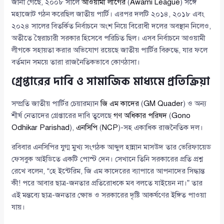
জানা গেছে, ২০০৮ সালে
আওয়ামী লীগের
(
Awami League
) সঙ্গে
মহাজোট গঠন করেছিল জাতীয় পার্টি। এরপর দলটি ২০১৪, ২০১৮ এবং
২০২৪ সালের বিতর্কিত নির্বাচনে অংশ নিয়ে বিরোধী দলের অবস্থান নিলেও,
অতীতে স্বৈরাচারী সরকার হিসেবে পরিচিত ছিল। এসব নির্বাচনে আওয়ামী
লীগকে সহায়তা করার অভিযোগ রয়েছে জাতীয় পার্টির বিরুদ্ধে, যার ফলে
বর্তমান সময়ে তারা রাজনৈতিকভাবে কোণঠাসা।
গ্রেপ্তারের দাবি ও সামাজিক মাধ্যমে প্রতিক্রিয়া
সম্প্রতি জাতীয় পার্টির চেয়ারম্যান
জি এম কাদের
(
GM Quader
) ও অন্য
শীর্ষ নেতাদের গ্রেপ্তারের দাবি তুলেছে
গণ অধিকার পরিষদ
(
Gono
Odhikar Parishad
),
এনসিপি
(
NCP
)-সহ একাধিক রাজনৈতিক দল।
রবিবার এনসিপির যুগ্ম মুখ্য সংগঠক আব্দুল হান্নান মাসউদ তার ভেরিফায়েড
ফেসবুক আইডিতে একটি পোস্ট দেন। সেখানে তিনি সরকারের প্রতি প্রশ্ন
রেখে বলেন, “হে ইন্টেরিম, জি এম কাদেরের ব্যাপারে আপনাদের সিদ্ধান্ত
কী! পরে আবার ছাত্র-জনতার প্রতিরোধকে মব বলতে যাইয়েন না।” তার
এই মন্তব্যে ছাত্র-জনতার ক্ষোভ ও সরকারের দৃষ্টি আকর্ষণের ইঙ্গিত পাওয়া
যায়।