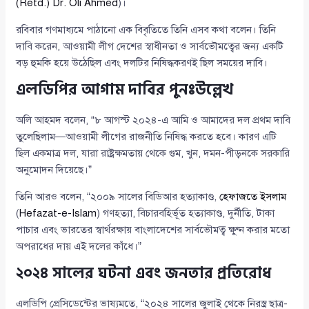
(Retd.) Dr. Oli Ahmed
)।
রবিবার গণমাধ্যমে পাঠানো এক বিবৃতিতে তিনি এসব কথা বলেন। তিনি
দাবি করেন, আওয়ামী লীগ দেশের স্বাধীনতা ও সার্বভৌমত্বের জন্য একটি
বড় হুমকি হয়ে উঠেছিল এবং দলটির নিষিদ্ধকরণই ছিল সময়ের দাবি।
এলডিপির আগাম দাবির পুনঃউল্লেখ
অলি আহমদ বলেন, “৮ আগস্ট ২০২৪-এ আমি ও আমাদের দল প্রথম দাবি
তুলেছিলাম—আওয়ামী লীগের রাজনীতি নিষিদ্ধ করতে হবে। কারণ এটি
ছিল একমাত্র দল, যারা রাষ্ট্রক্ষমতায় থেকে গুম, খুন, দমন-পীড়নকে সরকারি
অনুমোদন দিয়েছে।”
তিনি আরও বলেন, “২০০৯ সালের বিডিআর হত্যাকাণ্ড,
হেফাজতে ইসলাম
(
Hefazat-e-Islam
) গণহত্যা, বিচারবহির্ভূত হত্যাকাণ্ড, দুর্নীতি, টাকা
পাচার এবং ভারতের স্বার্থরক্ষায় বাংলাদেশের সার্বভৌমত্ব ক্ষুণ্ন করার মতো
অপরাধের দায় এই দলের কাঁধে।”
২০২৪ সালের ঘটনা এবং জনতার প্রতিরোধ
এলডিপি প্রেসিডেন্টের ভাষ্যমতে, “২০২৪ সালের জুলাই থেকে নিরস্ত্র ছাত্র-