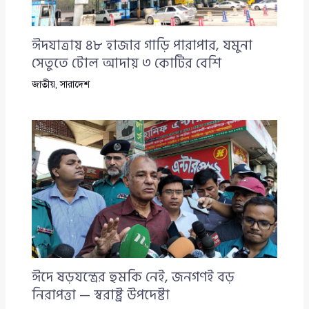
ঈদযাত্রায় ৪৮ হাজার গাড়ি পারাপার, যমুনা
সেতুতে টোল আদায় ৩ কোটির বেশি
জাতীয়
,
সারাদেশ
ঈদে ষড়যন্ত্রের হুমকি নেই, জনগণই বড়
নিরাপত্তা — স্বরাষ্ট্র উপদেষ্টা