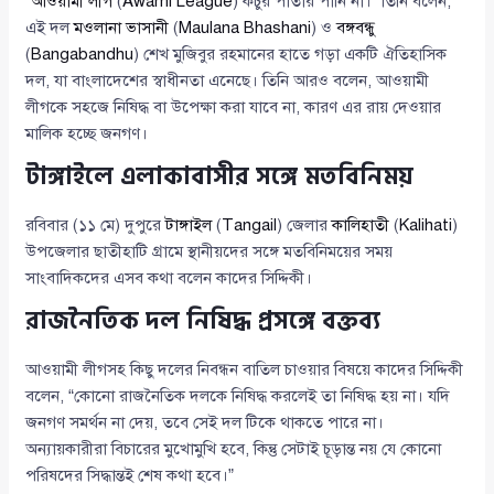
“
আওয়ামী লীগ
(
Awami League
) কচুর পাতার পানি না।” তিনি বলেন,
এই দল
মওলানা ভাসানী
(
Maulana Bhashani
) ও
বঙ্গবন্ধু
(
Bangabandhu
) শেখ মুজিবুর রহমানের হাতে গড়া একটি ঐতিহাসিক
দল, যা বাংলাদেশের স্বাধীনতা এনেছে। তিনি আরও বলেন, আওয়ামী
লীগকে সহজে নিষিদ্ধ বা উপেক্ষা করা যাবে না, কারণ এর রায় দেওয়ার
মালিক হচ্ছে জনগণ।
টাঙ্গাইলে এলাকাবাসীর সঙ্গে মতবিনিময়
রবিবার (১১ মে) দুপুরে
টাঙ্গাইল
(
Tangail
) জেলার
কালিহাতী
(
Kalihati
)
উপজেলার ছাতীহাটি গ্রামে স্থানীয়দের সঙ্গে মতবিনিময়ের সময়
সাংবাদিকদের এসব কথা বলেন কাদের সিদ্দিকী।
রাজনৈতিক দল নিষিদ্ধ প্রসঙ্গে বক্তব্য
আওয়ামী লীগসহ কিছু দলের নিবন্ধন বাতিল চাওয়ার বিষয়ে কাদের সিদ্দিকী
বলেন, “কোনো রাজনৈতিক দলকে নিষিদ্ধ করলেই তা নিষিদ্ধ হয় না। যদি
জনগণ সমর্থন না দেয়, তবে সেই দল টিকে থাকতে পারে না।
অন্যায়কারীরা বিচারের মুখোমুখি হবে, কিন্তু সেটাই চূড়ান্ত নয় যে কোনো
পরিষদের সিদ্ধান্তই শেষ কথা হবে।”