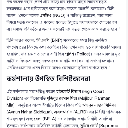
গত কয়েক বছরে দেশে প্রায় সাড়ে চার হাজার মানুষ বিচারবহির্ভূত
হত্যাকাণ্ডে প্রাণ হারিয়েছেন বলে উল্লেখ করেন অ্যাটর্নি জেনারেল। তিনি
বলেন, “দেশে অনেক
এনজিও
(
NGO
) ও ব্যক্তিত্ব রয়েছেন, যারা নানা
বিষয়ে মন্তব্য করলেও এ ধরনের গুরুতর ইস্যুতে যথাযথভাবে সোচ্চার হন
না। সমাজ পরিবর্তনের জন্য সকলেরই দায়বদ্ধতা থেকে কাজ করতে হবে।”
তিনি আরও বলেন, “
বিএনপি
(
BNP
) সরকারের সময় কিছু এনজিও
গণগ্রেপ্তারের বিরুদ্ধে কথা বলেছিল। কিন্তু তখন প্রায় ৬০ লাখ গায়েবি মামলা
হয়েছিল, যার ৯৯ শতাংশের বাদী ছিল
পুলিশ
(
Police
)। এসব মামলায় মৃত
ব্যক্তি ও বিদেশে অবস্থানরতদেরও আসামি করা হয়, যা এখনো চলমান।
এনজিওগুলোকে এসব বিষয়ে আরও জোরালো ভূমিকা রাখতে হবে।”
কর্মশালায় উপস্থিত বিশিষ্টজনেরা
এই কর্মশালায় সভাপতিত্ব করেন
হাইকোর্ট বিভাগ
(
High Court
Division
) এর বিচারপতি
মুজিবুর রহমান মিয়া
(
Mujibur Rahman
Mia
)। অনুষ্ঠানে আরও উপস্থিত ছিলেন বিচারপতি
আয়নুন নাহার সিদ্দিকা
(
Aynun Nahar Siddiqua
),
এএলআরডি
(
ALRD
) এর নির্বাহী পরিচালক
শামসুল হুদা এবং
বেলা
(
BELA
) এর ভারপ্রাপ্ত প্রধান নির্বাহী তাসলিমা
ইসলাম। কর্মশালায় অতিরিক্ত অ্যাটর্নি জেনারেল,
সুপ্রিম কোর্ট
(
Supreme