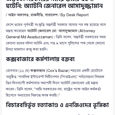
ঘটেনি: অ্যাটর্নি জেনারেল আসাদুজ্জামান
/
আইন আদালত
,
রাজনীতি
,
সারাদেশ
/ By
Desk Report
দেশে গুমের পূর্ববর্তী সংস্কৃতি অন্তর্বর্তী সরকার আসার পর বন্ধ হয়েছে বলে
মন্তব্য করেছেন
অ্যাটর্নি জেনারেল মো. আসাদুজ্জামান
(
Attorney
General Md Asaduzzaman
)। তিনি বলেন, অন্তর্বর্তী সরকারের সময়
কোনো গুমের ঘটনা ঘটেনি এবং গত ৯ মাসে পুলিশের পক্ষ থেকে কোনো
মিথ্যা মামলাও রুজু করা হয়নি।
কক্সবাজারে কর্মশালায় বক্তব্য
রোববার (১১ মে)
কক্সবাজার
(
Cox’s Bazar
) শহরের একটি হোটেলে
অনুষ্ঠিত ‘পাবলিক ইন্টারেস্ট লিটিগেশন (পিআইএল)’ পর্যালোচনা বিষয়ক
তিন দিনব্যাপী কর্মশালার সমাপনী দিনে অ্যাটর্নি জেনারেল এই মন্তব্য
করেন। তিনি বলেন, “আমি সরকারের নয়, রাষ্ট্রের পক্ষে আইন কর্মকর্তা
হিসেবে অন্যায়ের বিরুদ্ধে কাজ করছি।”
বিচারবহির্ভূত হত্যাকাণ্ড ও এনজিওদের ভূমিকা