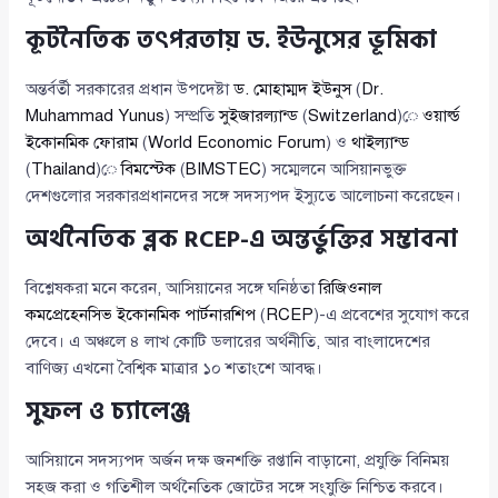
কূটনৈতিক তৎপরতায় ড. ইউনুসের ভূমিকা
অন্তর্বর্তী সরকারের প্রধান উপদেষ্টা
ড. মোহাম্মদ ইউনুস
(
Dr.
Muhammad Yunus
) সম্প্রতি
সুইজারল্যান্ড
(
Switzerland
)ে
ওয়ার্ল্ড
ইকোনমিক ফোরাম
(
World Economic Forum
) ও
থাইল্যান্ড
(
Thailand
)ে
বিমস্টেক
(
BIMSTEC
) সম্মেলনে আসিয়ানভুক্ত
দেশগুলোর সরকারপ্রধানদের সঙ্গে সদস্যপদ ইস্যুতে আলোচনা করেছেন।
অর্থনৈতিক ব্লক RCEP-এ অন্তর্ভুক্তির সম্ভাবনা
বিশ্লেষকরা মনে করেন, আসিয়ানের সঙ্গে ঘনিষ্ঠতা
রিজিওনাল
কমপ্রেহেনসিভ ইকোনমিক পার্টনারশিপ
(
RCEP
)-এ প্রবেশের সুযোগ করে
দেবে। এ অঞ্চলে ৪ লাখ কোটি ডলারের অর্থনীতি, আর বাংলাদেশের
বাণিজ্য এখনো বৈশ্বিক মাত্রার ১০ শতাংশে আবদ্ধ।
সুফল ও চ্যালেঞ্জ
আসিয়ানে সদস্যপদ অর্জন দক্ষ জনশক্তি রপ্তানি বাড়ানো, প্রযুক্তি বিনিময়
সহজ করা ও গতিশীল অর্থনৈতিক জোটের সঙ্গে সংযুক্তি নিশ্চিত করবে।