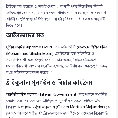
চিঠিতে বলা হয়েছে, ১ জুলাই থেকে ৫ আগস্ট পর্যন্ত নিয়োজিত নির্বাহী
ম্যাজিস্ট্রেটদের নাম, মোবাইল নম্বর, থানার নাম, সময়, স্থান, ও সহযোগী
বাহিনীর (পুলিশ/র‌্যাব/বিজিবি/সেনাবাহিনী) বিবরণ নির্ধারিত ছক অনুযায়ী
দিতে হবে।
আইনজ্ঞদের মত
সুপ্রিম কোর্ট
(
Supreme Court
) এর আইনজীবী
মোহাম্মদ শিশির মনির
(
Mohammad Shishir Monir
) এই উদ্যোগকে আইনসিদ্ধ ও
সময়োপযোগী বলে উল্লেখ করেন। তিনি বলেন, “কাদের নির্দেশে
মানবতাবিরোধী অপরাধ সংঘটিত হয়েছে, তা নির্ণয় করা গুরুত্বপূর্ণ। তদন্ত
সংস্থা সঠিকভাবেই কাজ করছে।”
ট্রাইব্যুনাল পুনর্গঠন ও বিচার কার্যক্রম
অন্তর্বর্তীকালীন সরকার
(
Interim Government
) আন্দোলনে সংঘটিত
হত্যাকাণ্ডের বিচারের জন্য ট্রাইব্যুনাল পুনর্গঠন করেছে। হাইকোর্টের
বিচারপতি
গোলাম মর্তূজা মজুমদার
(
Golam Mortuza Majumder
) কে
চেয়ারম্যান করে গঠিত এই ট্রাইব্যুনালে সদস্য হিসেবে রয়েছেন বিচারপতি