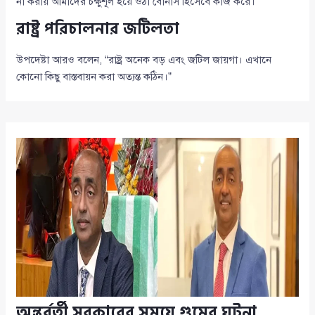
না করায় আমাদের চক্ষুশূল হয়ে ওঠা বোনাস হিসেবে কাজ করে।”
রাষ্ট্র পরিচালনার জটিলতা
উপদেষ্টা আরও বলেন, “রাষ্ট্র অনেক বড় এবং জটিল জায়গা। এখানে
কোনো কিছু বাস্তবায়ন করা অত্যন্ত কঠিন।”
অন্তর্বর্তী সরকারের সময়ে গুমের ঘটনা