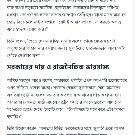
করা কঠিন। এর চেয়ে কঠিন সত্য আর নেই। লড়াই যেন থামছেই না।
রাজপথের লড়াইটা সামষ্টিক। জুলাইয়ের যোদ্ধাদের মিলনস্থলে পরিণত
হওয়ায় এক ধরনের ভালো লাগার জায়গাও তৈরি হয়। মাঝে মাঝে মনে হয়
ছেড়ে দিয়ে চলে যাই রাজপথে। সেটাই আমার জায়গা, যা করতে অভ্যস্ত
এবং স্বাচ্ছন্দ্য বোধ করি।”
তিনি বলেন, “ছেড়ে দেওয়ার চিন্তা মাথায় এলেও থেকে যেতে হয় গণ-
অভ্যুত্থানের পাহারাদার হওয়ার জন্য। জুলাইয়ের ছাত্র-জনতার আওয়াজটা
পৌঁছে দেওয়ার জন্য।”
সরকারের দায় ও রাজনৈতিক ভারসাম্য
আসিফ মাহমুদ আরও বলেন, “সরকারে থাকাটা এখন দো-ধারি তলোয়ারের
ওপর দাঁড়িয়ে থাকার মতো। সরকার কোনো ভুল করলে সেটা আমাদের
এখতিয়ারভুক্ত না হলেও জনতার কাঠগড়ায় আমাদের দাঁড় করানো হয়।
আবার ছাত্র-জনতা মাঠে নামলে রাষ্ট্রের ক্ষমতার ভরকেন্দ্রগুলো আমাদের
সন্দেহের চোখে দেখে, টার্গেট করে। স্টাবলিশমেন্ট মনে করে এটা আমরা
করাচ্ছি।”
তিনি উল্লেখ করেন, “ক্ষমতার বিভিন্ন ভরকেন্দ্রের সঙ্গে ‘জুলাই’ প্রশ্নে আপস