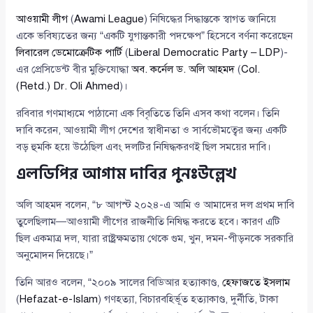
আওয়ামী লীগ
(
Awami League
) নিষিদ্ধের সিদ্ধান্তকে স্বাগত জানিয়ে
একে ভবিষ্যতের জন্য “একটি যুগান্তকারী পদক্ষেপ” হিসেবে বর্ণনা করেছেন
লিবারেল ডেমোক্রেটিক পার্টি
(
Liberal Democratic Party – LDP
)-
এর প্রেসিডেন্ট বীর মুক্তিযোদ্ধা
অব. কর্নেল ড. অলি আহমদ
(
Col.
(Retd.) Dr. Oli Ahmed
)।
রবিবার গণমাধ্যমে পাঠানো এক বিবৃতিতে তিনি এসব কথা বলেন। তিনি
দাবি করেন, আওয়ামী লীগ দেশের স্বাধীনতা ও সার্বভৌমত্বের জন্য একটি
বড় হুমকি হয়ে উঠেছিল এবং দলটির নিষিদ্ধকরণই ছিল সময়ের দাবি।
এলডিপির আগাম দাবির পুনঃউল্লেখ
অলি আহমদ বলেন, “৮ আগস্ট ২০২৪-এ আমি ও আমাদের দল প্রথম দাবি
তুলেছিলাম—আওয়ামী লীগের রাজনীতি নিষিদ্ধ করতে হবে। কারণ এটি
ছিল একমাত্র দল, যারা রাষ্ট্রক্ষমতায় থেকে গুম, খুন, দমন-পীড়নকে সরকারি
অনুমোদন দিয়েছে।”
তিনি আরও বলেন, “২০০৯ সালের বিডিআর হত্যাকাণ্ড,
হেফাজতে ইসলাম
(
Hefazat-e-Islam
) গণহত্যা, বিচারবহির্ভূত হত্যাকাণ্ড, দুর্নীতি, টাকা