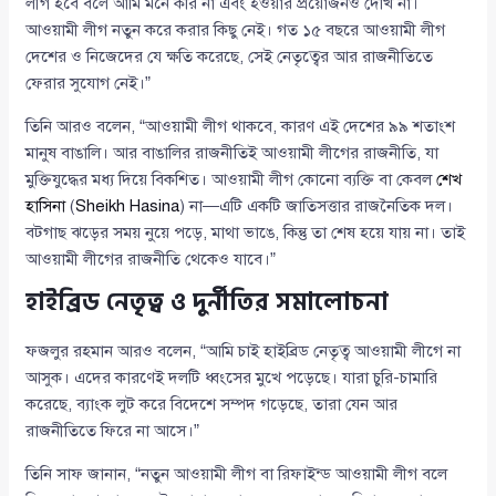
লীগ হবে বলে আমি মনে করি না এবং হওয়ার প্রয়োজনও দেখি না।
আওয়ামী লীগ নতুন করে করার কিছু নেই। গত ১৫ বছরে আওয়ামী লীগ
দেশের ও নিজেদের যে ক্ষতি করেছে, সেই নেতৃত্বের আর রাজনীতিতে
ফেরার সুযোগ নেই।”
তিনি আরও বলেন, “আওয়ামী লীগ থাকবে, কারণ এই দেশের ৯৯ শতাংশ
মানুষ বাঙালি। আর বাঙালির রাজনীতিই আওয়ামী লীগের রাজনীতি, যা
মুক্তিযুদ্ধের মধ্য দিয়ে বিকশিত। আওয়ামী লীগ কোনো ব্যক্তি বা কেবল
শেখ
হাসিনা
(
Sheikh Hasina
) না—এটি একটি জাতিসত্তার রাজনৈতিক দল।
বটগাছ ঝড়ের সময় নুয়ে পড়ে, মাথা ভাঙে, কিন্তু তা শেষ হয়ে যায় না। তাই
আওয়ামী লীগের রাজনীতি থেকেও যাবে।”
হাইব্রিড নেতৃত্ব ও দুর্নীতির সমালোচনা
ফজলুর রহমান আরও বলেন, “আমি চাই হাইব্রিড নেতৃত্ব আওয়ামী লীগে না
আসুক। এদের কারণেই দলটি ধ্বংসের মুখে পড়েছে। যারা চুরি-চামারি
করেছে, ব্যাংক লুট করে বিদেশে সম্পদ গড়েছে, তারা যেন আর
রাজনীতিতে ফিরে না আসে।”
তিনি সাফ জানান, “নতুন আওয়ামী লীগ বা রিফাইন্ড আওয়ামী লীগ বলে