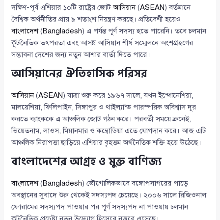
দক্ষিণ-পূর্ব এশিয়ার ১০টি রাষ্ট্রের জোট
আসিয়ান
(
ASEAN
) বর্তমানে
বৈশ্বিক অর্থনীতির প্রায় ৯ শতাংশ নিয়ন্ত্রণ করছে। প্রতিবেশী হয়েও
বাংলাদেশ
(
Bangladesh
) এ পর্যন্ত পূর্ণ সদস্য হতে পারেনি। তবে চলমান
কূটনৈতিক তৎপরতা এবং আসন্ন আসিয়ান শীর্ষ সম্মেলনে অংশগ্রহণের
সম্ভাবনা দেশের জন্য নতুন আশার বার্তা দিতে পারে।
আসিয়ানের ঐতিহাসিক পরিসর
আসিয়ান
(
ASEAN
) যাত্রা শুরু করে ১৯৬৭ সালে, যখন ইন্দোনেশিয়া,
মালয়েশিয়া, ফিলিপাইন, সিঙ্গাপুর ও থাইল্যান্ড পারস্পরিক অবিশ্বাস দূর
করতে ব্যাংককে এ আঞ্চলিক জোট গঠন করে। পরবর্তী সময়ে ব্রুনেই,
ভিয়েতনাম, লাওস, মিয়ানমার ও কম্বোডিয়া এতে যোগদান করে। আজ এটি
আঞ্চলিক নিরাপত্তা ছাড়িয়ে এশিয়ার বৃহত্তম অর্থনৈতিক শক্তি হয়ে উঠেছে।
বাংলাদেশের আগ্রহ ও মুক্ত বাণিজ্য
বাংলাদেশ
(
Bangladesh
) ভৌগোলিকভাবে বঙ্গোপসাগরের পাড়ে
অবস্থানের সুবাদে শুরু থেকেই সদস্যপদ চেয়েছে। ২০০৬ সালে রিজিওনাল
ফোরামের সদস্যপদ পাওয়ার পর পূর্ণ সদস্যপদ না পাওয়ায় চলমান
কূটনৈতিক প্রচেষ্টা নতুন উদ্যোগ হিসেবে নজরে এসেছে।