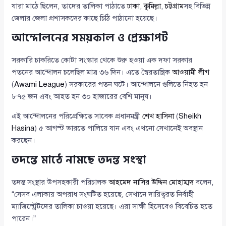
যারা মাঠে ছিলেন, তাদের তালিকা পাঠাতে
ঢাকা
,
কুমিল্লা
,
চট্টগ্রাম
সহ বিভিন্ন
জেলার জেলা প্রশাসকদের কাছে চিঠি পাঠানো হয়েছে।
আন্দোলনের সময়কাল ও প্রেক্ষাপট
সরকারি চাকরিতে কোটা সংস্কার থেকে শুরু হওয়া এক দফা সরকার
পতনের আন্দোলন চলেছিল মাত্র ৩৬ দিন। এতে স্বৈরতান্ত্রিক
আওয়ামী লীগ
(
Awami League
) সরকারের পতন ঘটে। আন্দোলনে গুলিতে নিহত হন
৮৭৫ জন এবং আহত হন ৩০ হাজারের বেশি মানুষ।
এই আন্দোলনের পরিপ্রেক্ষিতে সাবেক প্রধানমন্ত্রী
শেখ হাসিনা
(
Sheikh
Hasina
) ৫ আগস্ট ভারতে পালিয়ে যান এবং এখনো সেখানেই অবস্থান
করছেন।
তদন্তে মাঠে নামছে তদন্ত সংস্থা
তদন্ত সংস্থার উপসহকারী পরিচালক
আহমেদ নাসির উদ্দিন মোহাম্মদ
বলেন,
“সেসব এলাকায় অপরাধ সংঘটিত হয়েছে, সেখানে দায়িত্বরত নির্বাহী
ম্যাজিস্ট্রেটদের তালিকা চাওয়া হয়েছে। এরা সাক্ষী হিসেবেও বিবেচিত হতে
পারেন।”