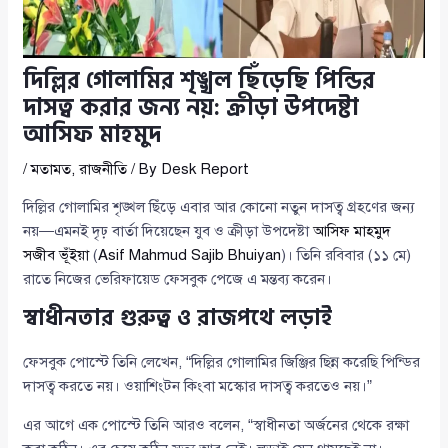
দিল্লির গোলামির শৃঙ্খল ছিঁড়েছি পিন্ডির
দাসত্ব করার জন্য নয়: ক্রীড়া উপদেষ্টা
আসিফ মাহমুদ
/
মতামত
,
রাজনীতি
/ By
Desk Report
দিল্লির গোলামির শৃঙ্খল ছিঁড়ে এবার আর কোনো নতুন দাসত্ব গ্রহণের জন্য
নয়—এমনই দৃঢ় বার্তা দিয়েছেন যুব ও ক্রীড়া উপদেষ্টা
আসিফ মাহমুদ
সজীব ভূঁইয়া
(
Asif Mahmud Sajib Bhuiyan
)। তিনি রবিবার (১১ মে)
রাতে নিজের ভেরিফায়েড ফেসবুক পেজে এ মন্তব্য করেন।
স্বাধীনতার গুরুত্ব ও রাজপথে লড়াই
ফেসবুক পোস্টে তিনি লেখেন, “দিল্লির গোলামির জিঞ্জির ছিন্ন করেছি পিন্ডির
দাসত্ব করতে নয়। ওয়াশিংটন কিংবা মস্কোর দাসত্ব করতেও নয়।”
এর আগে এক পোস্টে তিনি আরও বলেন, “স্বাধীনতা অর্জনের থেকে রক্ষা