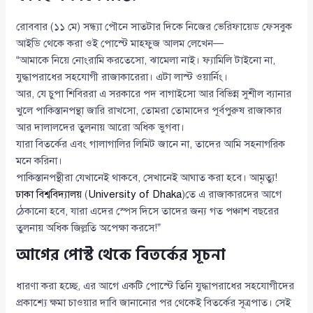
রোববার (১১ মে) সন্ধ্যা পৌনে সাতটার দিকে নিজের ভেরিফায়েড ফেসবুক
আইডি থেকে করা ওই পোস্টে মাহফুজ আলম লেখেন—
“আমাকে নিয়ে নোংরামি করতেসো, ঝামেলা নাই। ফ্যামিলি টাইনো না,
যুদ্ধাপরাধের সহযোগী রাজাকারেরা। এটা লাস্ট ওয়ার্নিং।
আর, যে চুপা শিবিররা এ সরকারে পদ বাগাইসো আর বিভিন্ন সুশীল ব্যানার
খুলে পাকিস্তানপন্থা জারি রাখসো, তোমরা তোমাদের পূর্বপুরুষ রাজাকার
আর দালালদের তুলনায় আরো অধিক ভুগবা।
যারা বিতর্কের এবং গালাগালির লিমিট জানে না, তাদের আমি সহনাগরিক
মনে করিনা।
পাকিস্তানপন্থীরা যেখানেই থাকবে, সেখানেই আঘাত করা হবে। আমৃত্যু!
ঢাকা বিশ্ববিদ্যালয়
(
University of Dhaka
)তে এ রাজাকারদের আগে
ঠেকানো হবে, যারা এদের স্পেস দিসে তাদের জন্য গত পঞ্চাশ বছরের
তুলনায় অধিক জিল্লতি অপেক্ষা করসে!”
আগের পোস্ট থেকে বিতর্কের সূচনা
ধারণা করা হচ্ছে, এর আগে একটি পোস্টে তিনি যুদ্ধাপরাধের সহযোগীদের
প্রকাশ্যে ক্ষমা চাওয়ার দাবি জানানোর পর থেকেই বিতর্কের সূত্রপাত। সেই