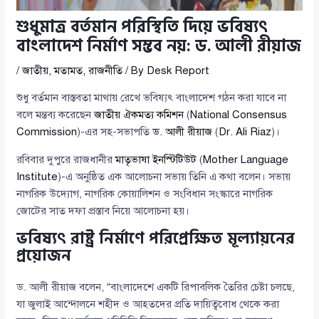
শুধুমাত্র বর্তমান পরিস্থিতি দিয়ে ভবিষ্যৎ
বাংলাদেশ নির্মাণ সম্ভব নয়: ড. আলী রীয়াজ
/
জাতীয়
,
মতামত
,
রাজনীতি
/ By
Desk Report
শুধু বর্তমান বাস্তবতা মাথায় রেখে ভবিষ্যৎ বাংলাদেশ গঠন করা যাবে না
বলে মন্তব্য করেছেন
জাতীয় ঐকমত্য কমিশন
(
National Consensus
Commission
)-এর সহ-সভাপতি
ড. আলী রীয়াজ
(
Dr. Ali Riaz
)।
রবিবার দুপুরে রাজধানীর
মাতৃভাষা ইনস্টিটিউট
(
Mother Language
Institute
)-এ অনুষ্ঠিত এক আলোচনা সভায় তিনি এ কথা বলেন। সভায়
নাগরিক উদ্যোগ, নাগরিক কোয়ালিশন ও সংবিধান সংস্কারে নাগরিক
জোটের সাত দফা প্রস্তাব নিয়ে আলোচনা হয়।
ভবিষ্যৎ রাষ্ট্র নির্মাণে পরিপ্রেক্ষিত মূল্যায়নের
প্রয়োজন
ড. আলী রীয়াজ বলেন, “বাংলাদেশে একটি রিপাবলিক তৈরির চেষ্টা চলছে,
যা জুলাই আন্দোলনে শহীদ ও আহতদের প্রতি দায়িত্ববোধ থেকে করা