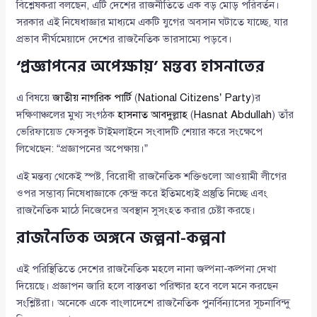
বিশ্লেষকরা বলছেন, এটি দেশের রাজনীতিতে এক বড় মোড় পরিবর্তন।
সরকার এই নিষেধাজ্ঞার মাধ্যমে একটি যুগের অবসান ঘটাতে যাচ্ছে, যার
প্রভাব দীর্ঘমেয়াদে দেশের রাজনৈতিক ভারসাম্যে পড়বে।
‘প্রজ্ঞাপনের অপেক্ষায়’ মন্তব্য হাসনাতের
এ বিষয়ে
জাতীয় নাগরিক পার্টি
(
National Citizens’ Party
)র
দক্ষিণাঞ্চলের মুখ্য সংগঠক
হাসনাত আবদুল্লাহ
(
Hasnat Abdullah
) তাঁর
ভেরিফায়েড ফেসবুক টাইমলাইনে সংবাদটি শেয়ার করে সংক্ষেপে
লিখেছেন: “প্রজ্ঞাপনের অপেক্ষায়।”
এই মন্তব্য থেকেই স্পষ্ট, বিরোধী রাজনৈতিক শক্তিগুলো আওয়ামী লীগের
ওপর সম্ভাব্য নিষেধাজ্ঞাকে কেন্দ্র করে ইতিমধ্যেই প্রস্তুতি নিচ্ছে এবং
রাজনৈতিক মাঠে নিজেদের অবস্থান সুসংহত করার চেষ্টা করছে।
রাজনৈতিক অঙ্গনে জল্পনা-কল্পনা
এই পরিস্থিতিতে দেশের রাজনৈতিক মহলে নানা জল্পনা-কল্পনা দেখা
দিয়েছে। প্রজ্ঞাপন জারি হলে বাস্তবতা পরিষ্কার হবে বলে মনে করছেন
সংশ্লিষ্টরা। অনেকে একে বাংলাদেশে রাজনৈতিক পুনর্বিন্যাসের সূচনাবিন্দু