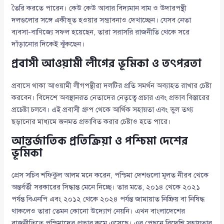
তৈরি করতে পারেন। কেউ কেউ আবার বিদ্যমান বাম ও উদারপন্থী
দলগুলোর সঙ্গে একীভূত হওয়ার সম্ভাবনাও দেখাচ্ছেন। যেসব নেতা
ব্যবসা-বাণিজ্যে সফল হয়েছেন, তারা সরাসরি রাজনীতি থেকে সরে
দাঁড়ানোর দিকেই ঝুঁকছেন।
প্রবাসী আওয়ামী লীগের ভূমিকা ও তৎপরতা
প্রবাসে থাকা আওয়ামী লীগপন্থীরা দলটির প্রতি সমর্থন অব্যাহত রাখার চেষ্টা
করবেন। বিদেশে অবস্থানরত নেতাদের নেতৃত্বে প্রচার এবং প্রভাব বিস্তারের
প্রচেষ্টা চলবে। এই প্রবাসী গ্রুপ থেকে আর্থিক সহায়তা এবং ভুল তথ্য
ছড়ানোর মাধ্যমে জনমত প্রভাবিত করার চেষ্টাও হতে পারে।
আন্তর্জাতিক প্রতিক্রিয়া ও পশ্চিমা দেশের
ভূমিকা
প্রেস সচিব শফিকুল আলম মনে করেন, পশ্চিমা দেশগুলো মূলত নীরব থেকে
অন্তর্বর্তী সরকারের সিদ্ধান্ত মেনে নিচ্ছে। তার মতে, ২০১৪ থেকে ২০২১
পর্যন্ত বিএনপি এবং ২০১২ থেকে ২০২৪ পর্যন্ত জামায়াত নিষ্ক্রিয় বা নিষিদ্ধ
থাকলেও তারা তেমন কোনো উদ্যোগ নেয়নি। এখন বাংলাদেশের
রাজনীতিতে পশ্চিমাদের প্রভাব কমে এসেছে। এর পেছনে বিদেশি সহায়তার