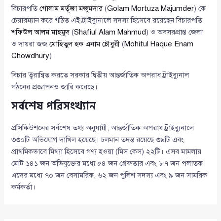
বিচারপতি
গোলাম মর্তূজা মজুমদার
(
Golam Mortuza Majumder
) কে
চেয়ারম্যান করে গঠিত এই ট্রাইব্যুনালে সদস্য হিসেবে রয়েছেন বিচারপতি
শফিউল আলম মাহমুদ
(
Shafiul Alam Mahmud
) ও অবসরপ্রাপ্ত জেলা
ও দায়রা জজ
মোহিতুল হক এনাম চৌধুরী
(
Mohitul Haque Enam
Chowdhury
)।
বিচার ত্বরান্বিত করতে সরকার দ্বিতীয় আন্তর্জাতিক অপরাধ ট্রাইব্যুনাল
গঠনের প্রজ্ঞাপনও জারি করেছে।
সর্বশেষ পরিসংখ্যান
প্রসিকিউশনের সর্বশেষ তথ্য অনুযায়ী, আন্তর্জাতিক অপরাধ ট্রাইব্যুনালে
৩৩০টি অভিযোগ দাখিল হয়েছে। চলমান তদন্ত রয়েছে ৩৯টি এবং
প্রাথমিকভাবে মিথ্যা হিসেবে গণ্য হওয়া (মিস কেস) ২২টি। এসব মামলায়
মোট ১৪১ জন অভিযুক্তের মধ্যে ৫৪ জন গ্রেফতার এবং ৮৭ জন পলাতক।
এদের মধ্যে ৭০ জন বেসামরিক, ৬২ জন পুলিশ সদস্য এবং ৯ জন সামরিক
কর্মকর্তা।