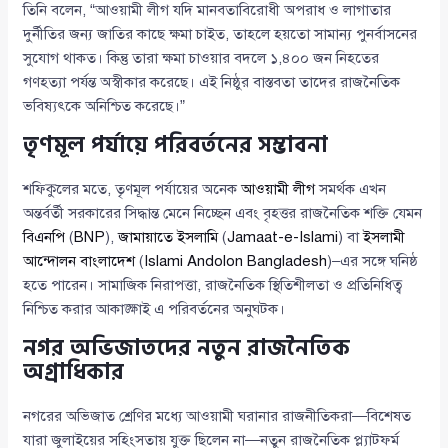
তিনি বলেন, “আওয়ামী লীগ যদি মানবতাবিরোধী অপরাধ ও লাগাতার
দুর্নীতির জন্য জাতির কাছে ক্ষমা চাইত, তাহলে হয়তো সামান্য পুনর্বাসনের
সুযোগ থাকত। কিন্তু তারা ক্ষমা চাওয়ার বদলে ১,৪০০ জন নিহতের
গণহত্যা পর্যন্ত অস্বীকার করেছে। এই নিষ্ঠুর বাস্তবতা তাদের রাজনৈতিক
ভবিষ্যৎকে অনিশ্চিত করেছে।”
তৃণমূল পর্যায়ে পরিবর্তনের সম্ভাবনা
শফিকুলের মতে, তৃণমূল পর্যায়ের অনেক
আওয়ামী লীগ
সমর্থক এখন
অন্তর্বর্তী সরকারের সিদ্ধান্ত মেনে নিচ্ছেন এবং বৃহত্তর রাজনৈতিক শক্তি যেমন
বিএনপি
(
BNP
),
জামায়াতে ইসলামি
(
Jamaat-e-Islami
) বা
ইসলামী
আন্দোলন বাংলাদেশ
(
Islami Andolon Bangladesh
)–এর সঙ্গে ঘনিষ্ঠ
হতে পারেন। সামাজিক নিরাপত্তা, রাজনৈতিক স্থিতিশীলতা ও প্রতিনিধিত্ব
নিশ্চিত করার আকাঙ্ক্ষাই এ পরিবর্তনের অনুঘটক।
নগর অভিজাতদের নতুন রাজনৈতিক
অগ্রাধিকার
নগরের অভিজাত শ্রেণির মধ্যে আওয়ামী ঘরানার রাজনীতিকরা—বিশেষত
যারা জুলাইয়ের সহিংসতায় যুক্ত ছিলেন না—নতুন রাজনৈতিক প্ল্যাটফর্ম