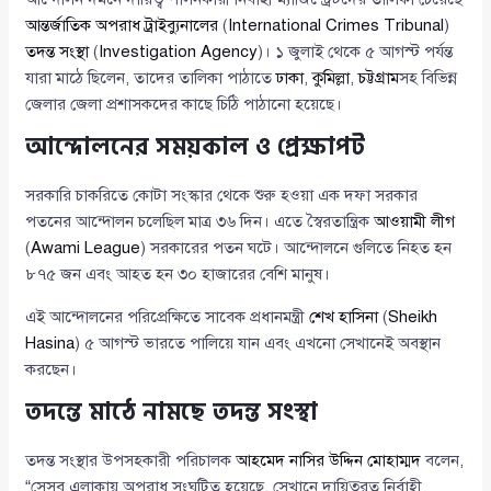
আন্তর্জাতিক অপরাধ ট্রাইব্যুনালের
(
International Crimes Tribunal
)
তদন্ত সংস্থা
(
Investigation Agency
)। ১ জুলাই থেকে ৫ আগস্ট পর্যন্ত
যারা মাঠে ছিলেন, তাদের তালিকা পাঠাতে
ঢাকা
,
কুমিল্লা
,
চট্টগ্রাম
সহ বিভিন্ন
জেলার জেলা প্রশাসকদের কাছে চিঠি পাঠানো হয়েছে।
আন্দোলনের সময়কাল ও প্রেক্ষাপট
সরকারি চাকরিতে কোটা সংস্কার থেকে শুরু হওয়া এক দফা সরকার
পতনের আন্দোলন চলেছিল মাত্র ৩৬ দিন। এতে স্বৈরতান্ত্রিক
আওয়ামী লীগ
(
Awami League
) সরকারের পতন ঘটে। আন্দোলনে গুলিতে নিহত হন
৮৭৫ জন এবং আহত হন ৩০ হাজারের বেশি মানুষ।
এই আন্দোলনের পরিপ্রেক্ষিতে সাবেক প্রধানমন্ত্রী
শেখ হাসিনা
(
Sheikh
Hasina
) ৫ আগস্ট ভারতে পালিয়ে যান এবং এখনো সেখানেই অবস্থান
করছেন।
তদন্তে মাঠে নামছে তদন্ত সংস্থা
তদন্ত সংস্থার উপসহকারী পরিচালক
আহমেদ নাসির উদ্দিন মোহাম্মদ
বলেন,
“সেসব এলাকায় অপরাধ সংঘটিত হয়েছে, সেখানে দায়িত্বরত নির্বাহী