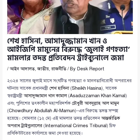
শেখ হাসিনা, আসাদুজ্জামান খান ও
আইজিপি মামুনের বিরুদ্ধে ‘জুলাই গণহত্যা’
মামলার তদন্ত প্রতিবেদন ট্রাইব্যুনালে জমা
/
আইন আদালত
,
জাতীয়
,
রাজনীতি
/ By
Desk Report
২০২৪ সালের জুলাই মাসে সংঘটিত গণহত্যা ও মানবতাবিরোধী অপরাধের
ঘটনায় সাবেক প্রধানমন্ত্রী
শেখ হাসিনা
(
Sheikh Hasina
), সাবেক
স্বরাষ্ট্রমন্ত্রী
আসাদুজ্জামান খান কামাল
(
Asaduzzaman Khan Kamal
)
এবং পুলিশের তৎকালীন মহাপরিদর্শক
চৌধুরী আবদুল্লাহ আল মামুন
(
Chowdhury Abdullah Al-Mamun
)–এর বিরুদ্ধে তদন্ত সম্পন্ন
হয়েছে। সোমবার (১২ মে) এই মামলার তদন্ত প্রতিবেদন
আন্তর্জাতিক
অপরাধ ট্রাইব্যুনালের
(
International Crimes Tribunal
) চিফ
প্রসিকিউটরের কার্যালয়ে জমা দেওয়া হয়েছে।