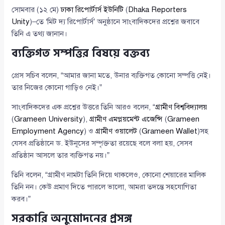
সোমবার (১২ মে)
ঢাকা রিপোর্টার্স ইউনিটি
(
Dhaka Reporters
Unity
)–তে ‘মিট দ্য রিপোর্টার্স’ অনুষ্ঠানে সাংবাদিকদের প্রশ্নের জবাবে
তিনি এ তথ্য জানান।
ব্যক্তিগত সম্পত্তির বিষয়ে বক্তব্য
প্রেস সচিব বলেন, “আমার জানা মতে, উনার ব্যক্তিগত কোনো সম্পত্তি নেই।
তার নিজের কোনো গাড়িও নেই।”
সাংবাদিকদের এক প্রশ্নের উত্তরে তিনি আরও বলেন, “
গ্রামীণ বিশ্ববিদ্যালয়
(
Grameen University
),
গ্রামীণ এমপ্লয়মেন্ট এজেন্সি
(
Grameen
Employment Agency
) ও
গ্রামীণ ওয়ালেট
(
Grameen Wallet
)সহ
যেসব প্রতিষ্ঠানে ড. ইউনূসের সম্পৃক্ততা রয়েছে বলে বলা হয়, সেসব
প্রতিষ্ঠান আসলে তার ব্যক্তিগত নয়।”
তিনি বলেন, “গ্রামীণ নামটা তিনি দিয়ে থাকলেও, কোনো শেয়ারের মালিক
তিনি নন। কেউ প্রমাণ দিতে পারলে ভালো, আমরা তদন্তে সহযোগিতা
করব।”
সরকারি অনুমোদনের প্রসঙ্গ