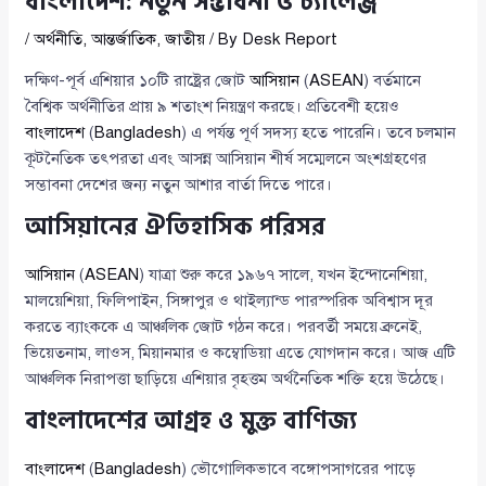
বাংলাদেশ: নতুন সম্ভাবনা ও চ্যালেঞ্জ
/
অর্থনীতি
,
আন্তর্জাতিক
,
জাতীয়
/ By
Desk Report
দক্ষিণ-পূর্ব এশিয়ার ১০টি রাষ্ট্রের জোট
আসিয়ান
(
ASEAN
) বর্তমানে
বৈশ্বিক অর্থনীতির প্রায় ৯ শতাংশ নিয়ন্ত্রণ করছে। প্রতিবেশী হয়েও
বাংলাদেশ
(
Bangladesh
) এ পর্যন্ত পূর্ণ সদস্য হতে পারেনি। তবে চলমান
কূটনৈতিক তৎপরতা এবং আসন্ন আসিয়ান শীর্ষ সম্মেলনে অংশগ্রহণের
সম্ভাবনা দেশের জন্য নতুন আশার বার্তা দিতে পারে।
আসিয়ানের ঐতিহাসিক পরিসর
আসিয়ান
(
ASEAN
) যাত্রা শুরু করে ১৯৬৭ সালে, যখন ইন্দোনেশিয়া,
মালয়েশিয়া, ফিলিপাইন, সিঙ্গাপুর ও থাইল্যান্ড পারস্পরিক অবিশ্বাস দূর
করতে ব্যাংককে এ আঞ্চলিক জোট গঠন করে। পরবর্তী সময়ে ব্রুনেই,
ভিয়েতনাম, লাওস, মিয়ানমার ও কম্বোডিয়া এতে যোগদান করে। আজ এটি
আঞ্চলিক নিরাপত্তা ছাড়িয়ে এশিয়ার বৃহত্তম অর্থনৈতিক শক্তি হয়ে উঠেছে।
বাংলাদেশের আগ্রহ ও মুক্ত বাণিজ্য
বাংলাদেশ
(
Bangladesh
) ভৌগোলিকভাবে বঙ্গোপসাগরের পাড়ে