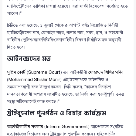
ম্যাজিস্ট্রেটদের তালিকা চাওয়া হয়েছে। এরা সাক্ষী হিসেবেও বিবেচিত হতে
পারেন।”
চিঠিতে বলা হয়েছে, ১ জুলাই থেকে ৫ আগস্ট পর্যন্ত নিয়োজিত নির্বাহী
ম্যাজিস্ট্রেটদের নাম, মোবাইল নম্বর, থানার নাম, সময়, স্থান, ও সহযোগী
বাহিনীর (পুলিশ/র‌্যাব/বিজিবি/সেনাবাহিনী) বিবরণ নির্ধারিত ছক অনুযায়ী
দিতে হবে।
আইনজ্ঞদের মত
সুপ্রিম কোর্ট
(
Supreme Court
) এর আইনজীবী
মোহাম্মদ শিশির মনির
(
Mohammad Shishir Monir
) এই উদ্যোগকে আইনসিদ্ধ ও
সময়োপযোগী বলে উল্লেখ করেন। তিনি বলেন, “কাদের নির্দেশে
মানবতাবিরোধী অপরাধ সংঘটিত হয়েছে, তা নির্ণয় করা গুরুত্বপূর্ণ। তদন্ত
সংস্থা সঠিকভাবেই কাজ করছে।”
ট্রাইব্যুনাল পুনর্গঠন ও বিচার কার্যক্রম
অন্তর্বর্তীকালীন সরকার
(
Interim Government
) আন্দোলনে সংঘটিত
হত্যাকাণ্ডের বিচারের জন্য ট্রাইব্যুনাল পুনর্গঠন করেছে। হাইকোর্টের