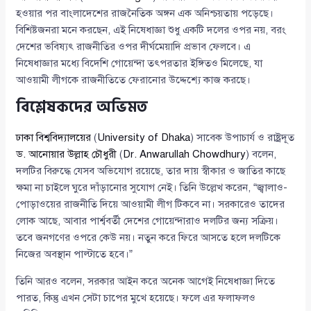
হওয়ার পর বাংলাদেশের রাজনৈতিক অঙ্গন এক অনিশ্চয়তায় পড়েছে।
বিশিষ্টজনরা মনে করছেন, এই নিষেধাজ্ঞা শুধু একটি দলের ওপর নয়, বরং
দেশের ভবিষ্যৎ রাজনীতির ওপর দীর্ঘমেয়াদি প্রভাব ফেলবে। এ
নিষেধাজ্ঞার মধ্যে বিদেশি গোয়েন্দা তৎপরতার ইঙ্গিতও মিলেছে, যা
আওয়ামী লীগকে রাজনীতিতে ফেরানোর উদ্দেশ্যে কাজ করছে।
বিশ্লেষকদের অভিমত
ঢাকা বিশ্ববিদ্যালয়ের
(
University of Dhaka
) সাবেক উপাচার্য ও রাষ্ট্রদূত
ড. আনোয়ার উল্লাহ চৌধুরী
(
Dr. Anwarullah Chowdhury
) বলেন,
দলটির বিরুদ্ধে যেসব অভিযোগ রয়েছে, তার দায় স্বীকার ও জাতির কাছে
ক্ষমা না চাইলে ঘুরে দাঁড়ানোর সুযোগ নেই। তিনি উল্লেখ করেন, “জ্বালাও-
পোড়াওয়ের রাজনীতি দিয়ে আওয়ামী লীগ টিকবে না। সরকারেও তাদের
লোক আছে, আবার পার্শ্ববর্তী দেশের গোয়েন্দারাও দলটির জন্য সক্রিয়।
তবে জনগণের ওপরে কেউ নয়। নতুন করে ফিরে আসতে হলে দলটিকে
নিজের অবস্থান পাল্টাতে হবে।”
তিনি আরও বলেন, সরকার আইন করে অনেক আগেই নিষেধাজ্ঞা দিতে
পারত, কিন্তু এখন সেটা চাপের মুখে হয়েছে। ফলে এর ফলাফলও