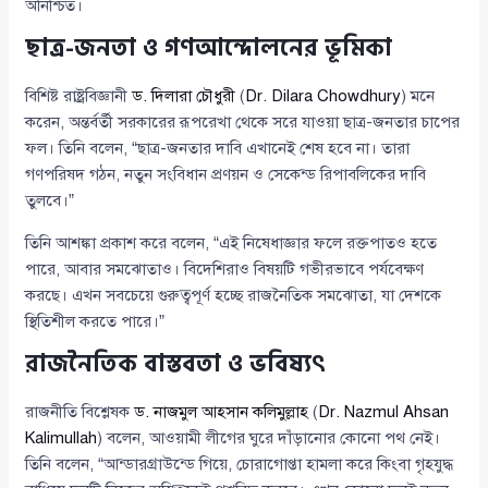
অনিশ্চিত।
ছাত্র-জনতা ও গণআন্দোলনের ভূমিকা
বিশিষ্ট রাষ্ট্রবিজ্ঞানী
ড. দিলারা চৌধুরী
(
Dr. Dilara Chowdhury
) মনে
করেন, অন্তর্বর্তী সরকারের রূপরেখা থেকে সরে যাওয়া ছাত্র-জনতার চাপের
ফল। তিনি বলেন, “ছাত্র-জনতার দাবি এখানেই শেষ হবে না। তারা
গণপরিষদ গঠন, নতুন সংবিধান প্রণয়ন ও সেকেন্ড রিপাবলিকের দাবি
তুলবে।”
তিনি আশঙ্কা প্রকাশ করে বলেন, “এই নিষেধাজ্ঞার ফলে রক্তপাতও হতে
পারে, আবার সমঝোতাও। বিদেশিরাও বিষয়টি গভীরভাবে পর্যবেক্ষণ
করছে। এখন সবচেয়ে গুরুত্বপূর্ণ হচ্ছে রাজনৈতিক সমঝোতা, যা দেশকে
স্থিতিশীল করতে পারে।”
রাজনৈতিক বাস্তবতা ও ভবিষ্যৎ
রাজনীতি বিশ্লেষক
ড. নাজমুল আহসান কলিমুল্লাহ
(
Dr. Nazmul Ahsan
Kalimullah
) বলেন, আওয়ামী লীগের ঘুরে দাঁড়ানোর কোনো পথ নেই।
তিনি বলেন, “আন্ডারগ্রাউন্ডে গিয়ে, চোরাগোপ্তা হামলা করে কিংবা গৃহযুদ্ধ