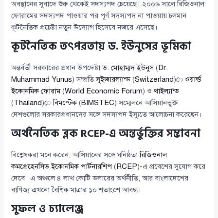
অবস্থানের সুবাদে শুরু থেকেই সদস্যপদ চেয়েছে। ২০০৬ সালে রিজিওনাল
ফোরামের সদস্যপদ পাওয়ার পর পূর্ণ সদস্যপদ না পাওয়ায় চলমান
কূটনৈতিক প্রচেষ্টা নতুন উদ্যোগ হিসেবে নজরে এসেছে।
কূটনৈতিক তৎপরতায় ড. ইউনুসের ভূমিকা
অন্তর্বর্তী সরকারের প্রধান উপদেষ্টা
ড. মোহাম্মদ ইউনুস
(
Dr.
Muhammad Yunus
) সম্প্রতি
সুইজারল্যান্ড
(
Switzerland
)ে
ওয়ার্ল্ড
ইকোনমিক ফোরাম
(
World Economic Forum
) ও
থাইল্যান্ড
(
Thailand
)ে
বিমস্টেক
(
BIMSTEC
) সম্মেলনে আসিয়ানভুক্ত
দেশগুলোর সরকারপ্রধানদের সঙ্গে সদস্যপদ ইস্যুতে আলোচনা করেছেন।
অর্থনৈতিক ব্লক RCEP-এ অন্তর্ভুক্তির সম্ভাবনা
বিশ্লেষকরা মনে করেন, আসিয়ানের সঙ্গে ঘনিষ্ঠতা
রিজিওনাল
কমপ্রেহেনসিভ ইকোনমিক পার্টনারশিপ
(
RCEP
)-এ প্রবেশের সুযোগ করে
দেবে। এ অঞ্চলে ৪ লাখ কোটি ডলারের অর্থনীতি, আর বাংলাদেশের
বাণিজ্য এখনো বৈশ্বিক মাত্রার ১০ শতাংশে আবদ্ধ।
সুফল ও চ্যালেঞ্জ