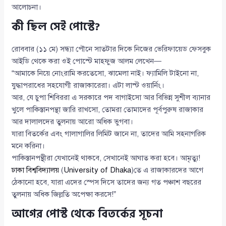
আলোচনা।
কী ছিল সেই পোস্টে?
রোববার (১১ মে) সন্ধ্যা পৌনে সাতটার দিকে নিজের ভেরিফায়েড ফেসবুক
আইডি থেকে করা ওই পোস্টে মাহফুজ আলম লেখেন—
“আমাকে নিয়ে নোংরামি করতেসো, ঝামেলা নাই। ফ্যামিলি টাইনো না,
যুদ্ধাপরাধের সহযোগী রাজাকারেরা। এটা লাস্ট ওয়ার্নিং।
আর, যে চুপা শিবিররা এ সরকারে পদ বাগাইসো আর বিভিন্ন সুশীল ব্যানার
খুলে পাকিস্তানপন্থা জারি রাখসো, তোমরা তোমাদের পূর্বপুরুষ রাজাকার
আর দালালদের তুলনায় আরো অধিক ভুগবা।
যারা বিতর্কের এবং গালাগালির লিমিট জানে না, তাদের আমি সহনাগরিক
মনে করিনা।
পাকিস্তানপন্থীরা যেখানেই থাকবে, সেখানেই আঘাত করা হবে। আমৃত্যু!
ঢাকা বিশ্ববিদ্যালয়
(
University of Dhaka
)তে এ রাজাকারদের আগে
ঠেকানো হবে, যারা এদের স্পেস দিসে তাদের জন্য গত পঞ্চাশ বছরের
তুলনায় অধিক জিল্লতি অপেক্ষা করসে!”
আগের পোস্ট থেকে বিতর্কের সূচনা