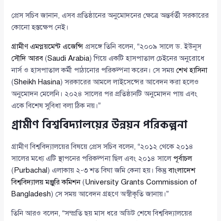
প্রেস সচিব জানান, এসব প্রতিষ্ঠানের অনুমোদনের ক্ষেত্রে অন্তর্বর্তী সরকারের
কোনো হস্তক্ষেপ নেই।
গ্রামীণ এমপ্লয়মেন্ট এজেন্সি
প্রসঙ্গে তিনি বলেন, “২০০৯ সালে ড. ইউনূস
সৌদি আরব
(
Saudi Arabia
) গিয়ে একটি হাসপাতাল চেইনের অনুরোধে
নার্স ও হাসপাতাল কর্মী পাঠানোর পরিকল্পনা করেন। সে সময়
শেখ হাসিনা
(
Sheikh Hasina
) সরকারের আমলে লাইসেন্সের আবেদন করা হলেও
অনুমোদন মেলেনি। ২০২৪ সালের পর প্রতিষ্ঠানটি অনুমোদন পায় এবং
একে বিশেষ সুবিধা বলা ঠিক নয়।”
গ্রামীণ বিশ্ববিদ্যালয়ের উন্নয়ন পরিকল্পনা
গ্রামীণ বিশ্ববিদ্যালয়ের বিষয়ে প্রেস সচিব বলেন, “২০১২ থেকে ২০১৪
সালের মধ্যে এটি স্থাপনের পরিকল্পনা ছিল এবং ২০১৪ সালে
পূর্বাচল
(
Purbachal
) এলাকায় ২-৩ শত বিঘা জমি কেনা হয়। কিন্তু
বাংলাদেশ
বিশ্ববিদ্যালয় মঞ্জুরি কমিশন
(
University Grants Commission of
Bangladesh
) সে সময় আবেদন গ্রহণে অস্বীকৃতি জানায়।”
তিনি আরও বলেন, “সম্প্রতি ছয় মাস ধরে অডিট শেষে বিশ্ববিদ্যালয়ের