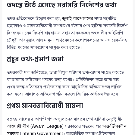
তদন্তে উঠে এসেছে সরাসরি নির্দেশের তথ্য
তদন্ত প্রতিবেদনে উল্লেখ করা হয়,
জুলাই আন্দোলনের
সময় সংঘটিত
হত্যাকাণ্ড ও মানবতাবিরোধী অপরাধের ঘটনায় শেখ হাসিনা সরাসরি নির্দেশ
দিয়েছেন। সেই নির্দেশ বাস্তবায়নে সহায়তা করেছেন তৎকালীন আইজিপি
চৌধুরী আবদুল্লাহ আল মামুন। প্রতিবেদনে কথোপকথনের অডিও রেকর্ডসহ
বিভিন্ন ধরনের সাক্ষ্যপ্রমাণ সংযুক্ত করা হয়েছে।
প্রচুর তথ্য-প্রমাণ জমা
তদন্তকারী দল জানিয়েছে, তারা বিপুল পরিমাণ তথ্য-প্রমাণ সংগ্রহ করেছে
যা মামলার অভিযোগ গঠনের জন্য যথেষ্ট। প্রসিকিউশন সূত্রে জানা যায়,
এখন তদন্ত প্রতিবেদন পর্যালোচনা করে আনুষ্ঠানিক অভিযোগপত্র দাখিল
করা হবে। আদালত অভিযোগ গঠন করলে বিচারিক কার্যক্রম শুরু হবে।
প্রথম মানবতাবিরোধী মামলা
২০২৪ সালের ৫ আগস্ট গণ-অভ্যুত্থানের মাধ্যমে শেখ হাসিনা নেতৃত্বাধীন
আওয়ামী লীগ
(
Awami League
) সরকারের পতনের পর
আন্তর্বর্তীকালীন
সরকার
(
Interim Government
) আন্তর্জাতিক অপরাধ ট্রাইব্যুনাল