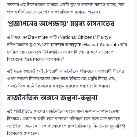
সরকার এই নিষেধাজ্ঞার মাধ্যমে একটি যুগের অবসান ঘটাতে যাচ্ছে, যার
প্রভাব দীর্ঘমেয়াদে দেশের রাজনৈতিক ভারসাম্যে পড়বে।
‘প্রজ্ঞাপনের অপেক্ষায়’ মন্তব্য হাসনাতের
এ বিষয়ে
জাতীয় নাগরিক পার্টি
(
National Citizens’ Party
)র
দক্ষিণাঞ্চলের মুখ্য সংগঠক
হাসনাত আবদুল্লাহ
(
Hasnat Abdullah
) তাঁর
ভেরিফায়েড ফেসবুক টাইমলাইনে সংবাদটি শেয়ার করে সংক্ষেপে
লিখেছেন: “প্রজ্ঞাপনের অপেক্ষায়।”
এই মন্তব্য থেকেই স্পষ্ট, বিরোধী রাজনৈতিক শক্তিগুলো আওয়ামী লীগের
ওপর সম্ভাব্য নিষেধাজ্ঞাকে কেন্দ্র করে ইতিমধ্যেই প্রস্তুতি নিচ্ছে এবং
রাজনৈতিক মাঠে নিজেদের অবস্থান সুসংহত করার চেষ্টা করছে।
রাজনৈতিক অঙ্গনে জল্পনা-কল্পনা
এই পরিস্থিতিতে দেশের রাজনৈতিক মহলে নানা জল্পনা-কল্পনা দেখা
দিয়েছে। প্রজ্ঞাপন জারি হলে বাস্তবতা পরিষ্কার হবে বলে মনে করছেন
সংশ্লিষ্টরা। অনেকে একে বাংলাদেশে রাজনৈতিক পুনর্বিন্যাসের সূচনাবিন্দু
হিসেবেও দেখছেন।