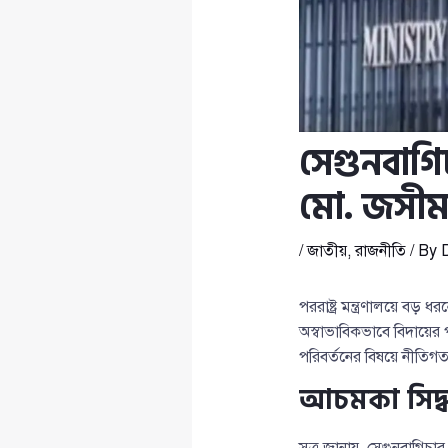
সেগুনবাগিচ
মো. জসীম 
/
জাতীয়
,
রাজনীতি
/ By
পররাষ্ট্র মন্ত্রণালয়ে বড় 
অস্বাভাবিকভাবে বিদায়ের
পরিবর্তনের বিষয়ে নীতিগত স
আচমকা সিদ্ধা
সূত্র জানায়, সেগুনবাগিচা