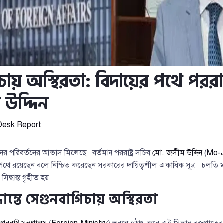
ায় অস্থিরতা: বিদায়ের পথে পররাষ্
উদ্দিন
Desk Report
ধরনের পরিবর্তনের আভাস মিলেছে। বর্তমান পররাষ্ট্র সচিব
মো. জসীম উদ্দিন
(
Mo-J
 পথে রয়েছেন বলে নিশ্চিত করেছেন সরকারের দায়িত্বশীল একাধিক সূত্র। চলতি 
িদ্ধান্ত গৃহীত হয়।
ন্তে সেগুনবাগিচায় অস্থিরতা
র
পররাষ্ট্র মন্ত্রণালয়
(
Foreign-Ministry
) ভবনে হঠাৎ করে এই সিদ্ধান্ত বজ্রপা