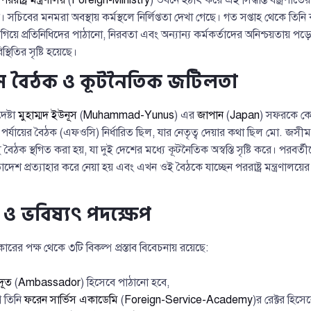
। সচিবের মনমরা অবস্থায় কর্মস্থলে নির্লিপ্ততা দেখা গেছে। গত সপ্তাহ থেকে তিনি
য়ে প্রতিনিধিদের পাঠানো, নিরবতা এবং অন্যান্য কর্মকর্তাদের অনিশ্চয়তায় প
্থিতির সৃষ্টি হয়েছে।
সি বৈঠক ও কূটনৈতিক জটিলতা
ষ্টা
মুহাম্মদ ইউনূস
(
Muhammad-Yunus
) এর
জাপান
(
Japan
) সফরকে কেন
িব পর্যায়ের বৈঠক (এফওসি) নির্ধারিত ছিল, যার নেতৃত্ব দেয়ার কথা ছিল মো. জসীম উ
ঠক স্থগিত করা হয়, যা দুই দেশের মধ্যে কূটনৈতিক অস্বস্তি সৃষ্টি করে। পরবর্তীত
গিতাদেশ প্রত্যাহার করে নেয়া হয় এবং এখন ওই বৈঠকে যাচ্ছেন পররাষ্ট্র মন্ত্রণালয়
্প ও ভবিষ্যৎ পদক্ষেপ
ারের পক্ষ থেকে ৩টি বিকল্প প্রস্তাব বিবেচনায় রয়েছে:
্রদূত
(
Ambassador
) হিসেবে পাঠানো হবে,
ে তিনি
ফরেন সার্ভিস একাডেমি
(
Foreign-Service-Academy
)র রেক্টর হিস