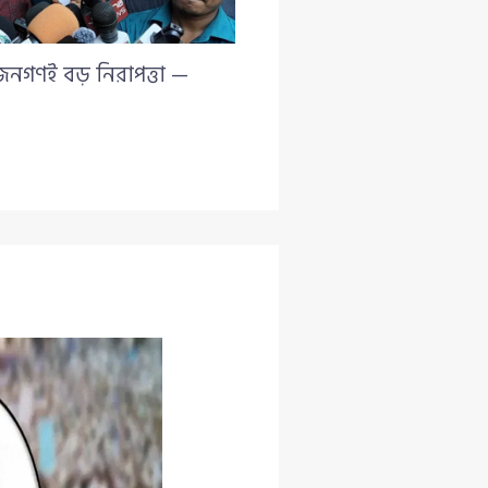
 জনগণই বড় নিরাপত্তা —