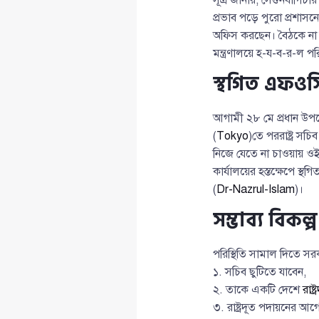
প্রভাব পড়ে পুরো প্রশাসনে
অফিস করছেন। বৈঠকে না গি
মন্ত্রণালয়ে হ-য-ব-র-ল পরিস
স্থগিত এফও
আগামী ২৮ মে প্রধান উপদে
(
Tokyo
)তে পররাষ্ট্র সচ
নিজে যেতে না চাওয়ায় ওই বৈ
কার্যালয়ের হস্তক্ষেপে স্থ
(
Dr-Nazrul-Islam
)।
সম্ভাব্য বিকল
পরিস্থিতি সামাল দিতে সরক
১. সচিব ছুটিতে যাবেন,
২. তাকে একটি দেশে
রাষ্ট
৩. রাষ্ট্রদূত পদায়নের আগ