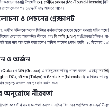
া করছেন পররাষ্ট্র উপদেষ্টা
মো. তৌহিদ হোসেন
(
Mo-Touhid-Hossain
) যিন
েশে ফেরার পর চূড়ান্ত সিদ্ধান্ত আসতে পারে।
োচনা ও পেছনের প্রেক্ষাপট
. জসীম উদ্দিনকে অনেক সিনিয়র কর্মকর্তাকে পেছনে ফেলে পররাষ্ট্র সচিব পদে নিয়
 নিয়োগ দেয়া হয় অনেকটাই নীরবে এবং
বিএনপি
(
BNP
) সংশ্লিষ্টতার ইঙ্গিতও
ে তার নাম আপডেট করা হলেও অফিস আদেশ প্রকাশ হয়নি। ১২ ডিসেম্বর ২০২
ন ও অর্জন
র
(
Qatar
) ও
গ্রিস
(
Greece
)-এ রাষ্ট্রদূতের দায়িত্ব পালন করেন। এছাড়া
নয়াদিল্
gton-DC
),
টোকিও
(
Tokyo
) ও
ইসলামাবাদ
(
Islamabad
)-এ বিভিন্ন দায়ি
র নেতৃত্বে জনপ্রশাসন পুরস্কার অর্জন করে।
ের অনুরোধে নীরবতা
যোগাযোগ করে দীর্ঘ সময় অপেক্ষা করলেও সচিব ‘বিদায়ের প্রস্তুতিতে রয়েছেন’ উল্ল